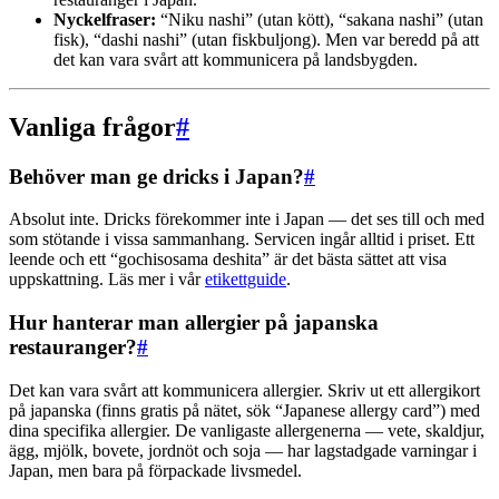
Nyckelfraser:
“Niku nashi” (utan kött), “sakana nashi” (utan
fisk), “dashi nashi” (utan fiskbuljong). Men var beredd på att
det kan vara svårt att kommunicera på landsbygden.
Vanliga frågor
#
Behöver man ge dricks i Japan?
#
Absolut inte. Dricks förekommer inte i Japan — det ses till och med
som stötande i vissa sammanhang. Servicen ingår alltid i priset. Ett
leende och ett “gochisosama deshita” är det bästa sättet att visa
uppskattning. Läs mer i vår
etikettguide
.
Hur hanterar man allergier på japanska
restauranger?
#
Det kan vara svårt att kommunicera allergier. Skriv ut ett allergikort
på japanska (finns gratis på nätet, sök “Japanese allergy card”) med
dina specifika allergier. De vanligaste allergenerna — vete, skaldjur,
ägg, mjölk, bovete, jordnöt och soja — har lagstadgade varningar i
Japan, men bara på förpackade livsmedel.