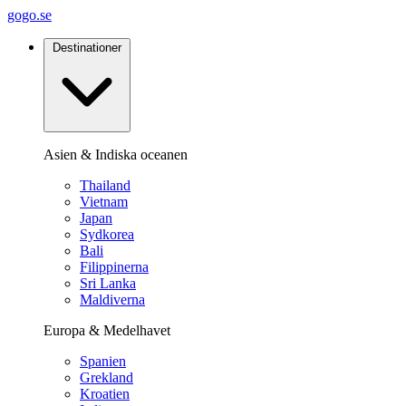
gogo.se
Destinationer
Asien & Indiska oceanen
Thailand
Vietnam
Japan
Sydkorea
Bali
Filippinerna
Sri Lanka
Maldiverna
Europa & Medelhavet
Spanien
Grekland
Kroatien