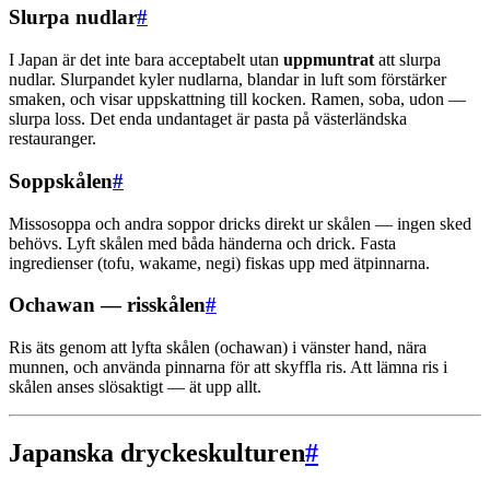
Slurpa nudlar
#
I Japan är det inte bara acceptabelt utan
uppmuntrat
att slurpa
nudlar. Slurpandet kyler nudlarna, blandar in luft som förstärker
smaken, och visar uppskattning till kocken. Ramen, soba, udon —
slurpa loss. Det enda undantaget är pasta på västerländska
restauranger.
Soppskålen
#
Missosoppa och andra soppor dricks direkt ur skålen — ingen sked
behövs. Lyft skålen med båda händerna och drick. Fasta
ingredienser (tofu, wakame, negi) fiskas upp med ätpinnarna.
Ochawan — risskålen
#
Ris äts genom att lyfta skålen (ochawan) i vänster hand, nära
munnen, och använda pinnarna för att skyffla ris. Att lämna ris i
skålen anses slösaktigt — ät upp allt.
Japanska dryckeskulturen
#