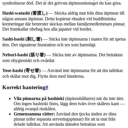
symboliserar död. Det är det grövsta ätpinnsmisstaget du kan göra.
Hashi-watashi (箸渡し)
— Skicka aldrig mat från dina ätpinnar till
någon annans ätpinnar. Detta kopierar ritualen vid buddhistiska
kremeringar där benrester skickas mellan familjemedlemmars pinnar.
Det framkallar obehag hos alla japaner vid bordet.
Sashi-bashi (刺し箸)
— Sticka inte ätpinnarna i maten för att spetsa
den. Det signalerar frustration och ses som barnsligt.
Neburi-bashi (舐り箸)
— Slicka inte av ätpinnarna. Det betraktas
som ohygieniskt och ovårdat.
Yose-bashi (寄せ箸)
— Använd inte ätpinnarna för att dra tallrikar
och skålar mot dig. Flytta dem med händerna.
Korrekt hantering
#
Vila pinnarna på hashioki
(ätpinnshållaren) när du inte äter.
Om ingen hashioki finns, lägg dem tvärs över skålens kant —
aldrig ovanpå risskålen.
Gemensamma rätter:
Använd den tjocka änden av dina
pinnar (eller separata serveringspinnar) för att ta mat från
delade tallrikar. Att använda ätänden betraktas som