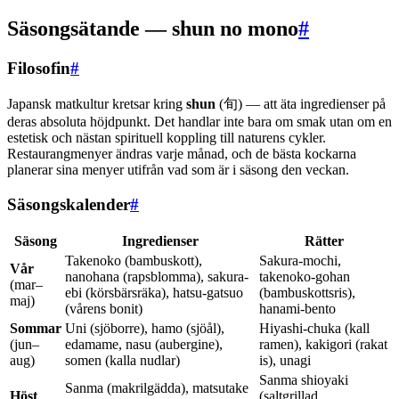
Säsongsätande — shun no mono
#
Filosofin
#
Japansk matkultur kretsar kring
shun
(旬) — att äta ingredienser på
deras absoluta höjdpunkt. Det handlar inte bara om smak utan om en
estetisk och nästan spirituell koppling till naturens cykler.
Restaurangmenyer ändras varje månad, och de bästa kockarna
planerar sina menyer utifrån vad som är i säsong den veckan.
Säsongskalender
#
Säsong
Ingredienser
Rätter
Takenoko (bambuskott),
Sakura-mochi,
Vår
nanohana (rapsblomma), sakura-
takenoko-gohan
(mar–
ebi (körsbärsräka), hatsu-gatsuo
(bambuskottsris),
maj)
(vårens bonit)
hanami-bento
Sommar
Uni (sjöborre), hamo (sjöål),
Hiyashi-chuka (kall
(jun–
edamame, nasu (aubergine),
ramen), kakigori (rakat
aug)
somen (kalla nudlar)
is), unagi
Sanma shioyaki
Sanma (makrilgädda), matsutake
Höst
(saltgrillad