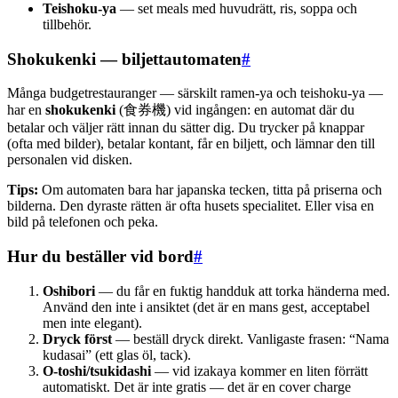
Teishoku-ya
— set meals med huvudrätt, ris, soppa och
tillbehör.
Shokukenki — biljettautomaten
#
Många budgetrestauranger — särskilt ramen-ya och teishoku-ya —
har en
shokukenki
(食券機) vid ingången: en automat där du
betalar och väljer rätt innan du sätter dig. Du trycker på knappar
(ofta med bilder), betalar kontant, får en biljett, och lämnar den till
personalen vid disken.
Tips:
Om automaten bara har japanska tecken, titta på priserna och
bilderna. Den dyraste rätten är ofta husets specialitet. Eller visa en
bild på telefonen och peka.
Hur du beställer vid bord
#
Oshibori
— du får en fuktig handduk att torka händerna med.
Använd den inte i ansiktet (det är en mans gest, acceptabel
men inte elegant).
Dryck först
— beställ dryck direkt. Vanligaste frasen: “Nama
kudasai” (ett glas öl, tack).
O-toshi/tsukidashi
— vid izakaya kommer en liten förrätt
automatiskt. Det är inte gratis — det är en cover charge