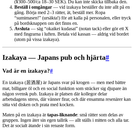
(¥300–500/ca 18–30 SEK). Du kan inte skicka tillbaka den.
Beställ i omgångar
— vid izakaya beställer du inte allt på en
gång. Börja med 2–3 rätter, ät, beställ mer. Ropa
“sumimasen!” (ursäkta!) för att kalla på personalen, eller tryck
på bordsknappen om det finns en.
Avsluta
— säg “okaikei kudasai” (notan tack) eller gör ett X
med fingrarna i luften. Betala vid kassan — aldrig vid bordet
(utom på vissa izakaya).
Izakaya — Japans pub och hjärta
#
Vad är en izakaya?
#
En izakaya (居酒屋) är Japans svar på krogen — men med bättre
mat, billigare öl och en social funktion som sträcker sig djupare än
någon svensk pub. Izakaya är platsen där kollegor delar
arbetsdagens stress, där vänner firar, och där ensamma resenärer kan
sitta vid disken och prata med kocken.
Maten på en izakaya är
tapas-liknande
: små rätter som delas av
gruppen. Ingen äter sin egen tallrik — allt ställs i mitten och alla tar.
Det är socialt ätande i sin renaste form.