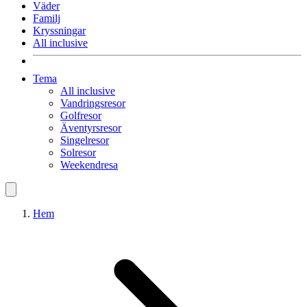
Väder
Familj
Kryssningar
All inclusive
Tema
All inclusive
Vandringsresor
Golfresor
Äventyrsresor
Singelresor
Solresor
Weekendresa
Hem