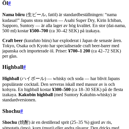
Öl
#
Nama biiru
(生ビール, fatöl) är standardbeställningen: “nama
kudasai!” Japans stora märken — Asahi Super Dry, Kirin Ichiban,
Sapporo, Suntory — är alla lager av hög kvalitet. En stor (dai-nama,
500 ml) kostar
¥500–700
(ca 30–42 SEK) på izakaya.
Craft beer
(kurafuto biiru) har exploderat i Japan de senaste åren.
Tokyo, Osaka och Kyoto har specialiserade craft beer-barer med
japanska och importerade öl. Priser:
¥700–1 200
(ca 42–72 SEK)
per glas.
Highball
#
Highball
(ハイボール) — whisky och soda — har blivit Japans
populäraste cocktail. Den serveras iskall med massor av is och
kolsyra. En highball kostar
¥300–500
(ca 18–30 SEK) på de flesta
izakaya.
Kakubin highball
(med Suntory Kakubin-whisky) är
standardversionen.
Shochu
#
Shochu
(焼酎) är en destillerad sprit (25–35 %) gjord av ris,
sötpotatis (imo), korn (mugi) eller andra råvaror. Den dricks med