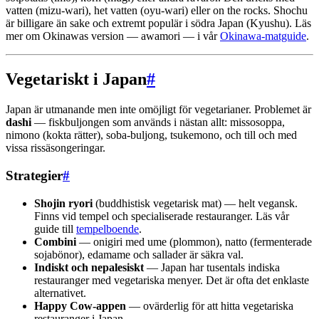
vatten (mizu-wari), het vatten (oyu-wari) eller on the rocks. Shochu
är billigare än sake och extremt populär i södra Japan (Kyushu). Läs
mer om Okinawas version — awamori — i vår
Okinawa-matguide
.
Vegetariskt i Japan
#
Japan är utmanande men inte omöjligt för vegetarianer. Problemet är
dashi
— fiskbuljongen som används i nästan allt: missosoppa,
nimono (kokta rätter), soba-buljong, tsukemono, och till och med
vissa rissäsongeringar.
Strategier
#
Shojin ryori
(buddhistisk vegetarisk mat) — helt vegansk.
Finns vid tempel och specialiserade restauranger. Läs vår
guide till
tempelboende
.
Combini
— onigiri med ume (plommon), natto (fermenterade
sojabönor), edamame och sallader är säkra val.
Indiskt och nepalesiskt
— Japan har tusentals indiska
restauranger med vegetariska menyer. Det är ofta det enklaste
alternativet.
Happy Cow-appen
— ovärderlig för att hitta vegetariska
restauranger i Japan.