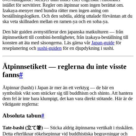
istället för servitörer. Regler om ätpinnar som ingen berättat om.
Izakaya-menyer med hundra rätter men ingen aning om
beställningslogiken. Och den subtila, aldrig uttalade förväntan att du
ska veta skillnaden mellan en ramen-ya och en soba-ya.
Den här guiden avmystifierar den japanska matkulturen — från
ätpinnsetikett till combini-hemligheter, från izakaya-beställning till
konsten att äta med säsongerna. Läs gärna vår
Japan-guide
för
reseplanering och
sushi-guiden
för en djupdykning i sushi.
Ätpinnsetikett — reglerna du inte visste
fanns
#
Ätpinnar (hashi) i Japan är mer än ett verktyg — de bär en
symbolisk vikt som sträcker sig till buddhism och shinto. Att hantera
dem fel är inte bara klumpigt, det kan vara direkt stötande. Här är de
viktigaste reglerna:
Absoluta tabun
#
Tate-bashi (立て箸)
— Sticka aldrig ätpinnarna vertikalt i risskålen.
Detta efterliknar rökelsepinnar vid buddhistiska begravningar och