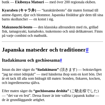
butik —
Ekibenya Matsuri
— med över 200 regionala ekiben.
Kyaraben (キャラ弁)
— “karaktärsbento” där maten formad till
anime-figurer, djur och blommor. Japanska föräldrar gör dem till sina
barns skolluncher — en konst i sig.
Makunouchi-bento
— den klassiska allroundern med ris, grillad
fisk, tamagoyaki, kamaboko, tsukemono och små delikatesser. Finns
på varje combini och matbutik.
Japanska matseder och traditioner
#
Itadakimasu och gochisosama
#
Innan du äter säger du
“itadakimasu”
(頂きます) — bokstavligen
“jag tar emot ödmjukt” — med händerna ihop som en kort bön. Det
är ett tack till alla som bidragit till maten: bonden, fiskaren, kocken,
och ingredienserna själva.
Efter maten säger du
“gochisosama deshita”
(ご馳走様でした)
— “det var en fest”. Dessa fraser är inte valfria i japansk kultur —
de är grundläggande artighet.