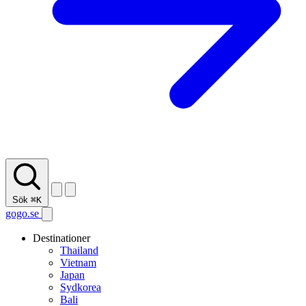
Sök
⌘K
gogo.se
Destinationer
Thailand
Vietnam
Japan
Sydkorea
Bali