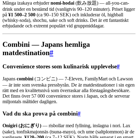
Många izakaya erbjuder
nomi-hodai
(飲み放題) — all-you-can-
drink under en bestämd tid (vanligtvis 90–120 minuter). Priset ligger
på
¥1 500–2 500
(ca 90–150 SEK) och inkluderar öl, highball
(whisky-soda), shochu, sake och soft drinks. Det är ett fantastiskt
erbjudande och extremt populärt vid gruppmiddagar.
Combini — Japans hemliga
matdestination
#
Convenience stores som kulinarisk upplevelse
#
Japans
combini
(コンビニ) — 7-Eleven, FamilyMart och Lawson
— är inte som svenska pressbyrån. De är matdestinationer i sin egen
rätt med en kvalitetsnivå som överraskar alla förstagångsbesökare.
Det finns över 57 000 convenience stores i Japan, och de serverar
miljontals måltider dagligen.
Vad du ska prova på combini
#
Onigiri (おにぎり)
— risbollar med fyllning, inslagna i nori. Lax
(sake), tonfiskmajonnäs (tsuna-mayo), och ume (saltplommon) är de
vanligaste.
¥120–200
(ca 7–12 SEK). Norin hålls separat i en smart