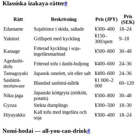
Klassiska izakaya-rätter
#
Pris
Rätt
Beskrivning
Pris (JPY)
(SEK)
Edamame
Sojabönor i skida, saltade
¥300–400
18–24
¥150–
Yakitori
Grillspett med kyckling
9–18
300/spett
Friterad kyckling i soja-
Karaage
¥500–800
30–48
ingefärsmarinad
Agedashi-
Friterad tofu i dashi-buljong
¥400–600
24–36
dofu
Tamagoyaki
Japansk omelett, söt eller salt
¥400–600
24–36
Sashimi-
¥1 000–2
Blandad sashimi-tallrik
60–120
moriawase
000
Japanskt köttgryta (nötkött,
Niku-jaga
¥500–800
30–48
potatis)
Gyoza
Stekta dumplings
¥300–500
18–30
Kall tofu med ingefära och
Hiyayakko
¥300–400
18–24
soja
Nomi-hodai — all-you-can-drink
#