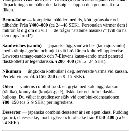
förpackning som håller den krispig — öppna den genom att dra
fliken.
Bento-lådor
— kompletta måltider med ris, kött, grönsaker och
tillbehör. Från
¥400–800
(ca 24–48 SEK). Personalen värmer dem i
mikron åt dig om du vill — de frågar “atatame masuka?” (vill du ha
den uppvärmd?).
Sandwiches (sando)
— japanska ägg-sandwiches (tamago-sando)
med krämig äggröra och mjukt vitt bröd är en kulturell upplevelse.
Lawsons tamago-sando och 7-Elevens katsu-sando (med panerad
fläskkotlett) är legendariska.
¥200–400
(ca 12–24 SEK).
Nikuman
— ångkokta köttbullar i deg, serverade varma vid kassan.
Perfekt vintermål.
¥150–250
(ca 9–15 SEK).
Oden
— vinterns comfort food: en gryta med kokt ägg, daikon
(rättika), konnyaku (konjak-gelé), fiskkakor och tofu i dashi-
buljong. Du väljer ingredienser själv vid combini-odenstationen.
¥80–150
(ca 5–9 SEK) per ingrediens.
Desserter
— japanska combini-desserter är i en egen klass. Pudding
(purin), cheesecake, mochi-glass och rollcake från
¥150–400
(ca 9–
24 SEK).