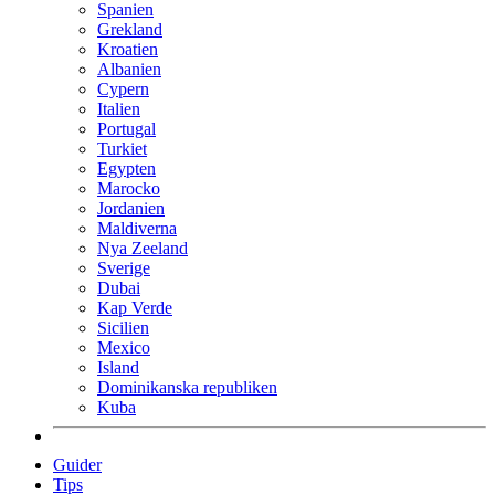
Spanien
Grekland
Kroatien
Albanien
Cypern
Italien
Portugal
Turkiet
Egypten
Marocko
Jordanien
Maldiverna
Nya Zeeland
Sverige
Dubai
Kap Verde
Sicilien
Mexico
Island
Dominikanska republiken
Kuba
Guider
Tips