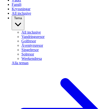
Väder
Familj
Kryssningar
All inclusive
Tema
All inclusive
Vandringsresor
Golfresor
Äventyrsresor
Singelresor
Solresor
Weekendresa
Alla teman