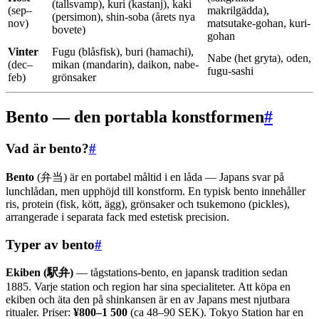
(tallsvamp), kuri (kastanj), kaki
(sep–
makrilgädda),
(persimon), shin-soba (årets nya
nov)
matsutake-gohan, kuri-
bovete)
gohan
Vinter
Fugu (blåsfisk), buri (hamachi),
Nabe (het gryta), oden,
(dec–
mikan (mandarin), daikon, nabe-
fugu-sashi
feb)
grönsaker
Bento — den portabla konstformen
#
Vad är bento?
#
Bento
(弁当) är en portabel måltid i en låda — Japans svar på
lunchlådan, men upphöjd till konstform. En typisk bento innehåller
ris, protein (fisk, kött, ägg), grönsaker och tsukemono (pickles),
arrangerade i separata fack med estetisk precision.
Typer av bento
#
Ekiben (駅弁)
— tågstations-bento, en japansk tradition sedan
1885. Varje station och region har sina specialiteter. Att köpa en
ekiben och äta den på shinkansen är en av Japans mest njutbara
ritualer. Priser:
¥800–1 500
(ca 48–90 SEK). Tokyo Station har en