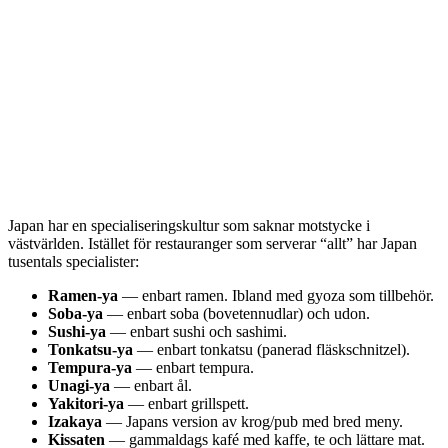
Japan har en specialiseringskultur som saknar motstycke i
västvärlden. Istället för restauranger som serverar “allt” har Japan
tusentals specialister:
Ramen-ya
— enbart ramen. Ibland med gyoza som tillbehör.
Soba-ya
— enbart soba (bovetennudlar) och udon.
Sushi-ya
— enbart sushi och sashimi.
Tonkatsu-ya
— enbart tonkatsu (panerad fläskschnitzel).
Tempura-ya
— enbart tempura.
Unagi-ya
— enbart ål.
Yakitori-ya
— enbart grillspett.
Izakaya
— Japans version av krog/pub med bred meny.
Kissaten
— gammaldags kafé med kaffe, te och lättare mat.