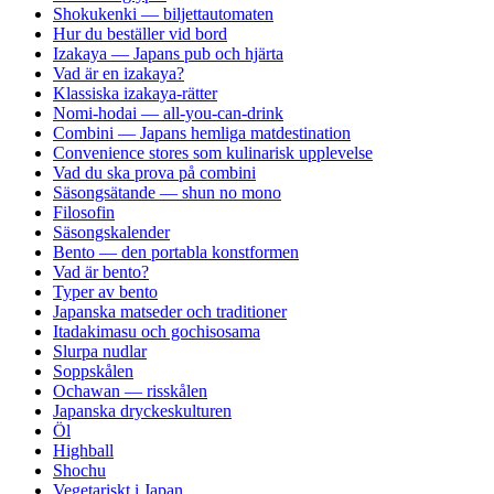
Shokukenki — biljettautomaten
Hur du beställer vid bord
Izakaya — Japans pub och hjärta
Vad är en izakaya?
Klassiska izakaya-rätter
Nomi-hodai — all-you-can-drink
Combini — Japans hemliga matdestination
Convenience stores som kulinarisk upplevelse
Vad du ska prova på combini
Säsongsätande — shun no mono
Filosofin
Säsongskalender
Bento — den portabla konstformen
Vad är bento?
Typer av bento
Japanska matseder och traditioner
Itadakimasu och gochisosama
Slurpa nudlar
Soppskålen
Ochawan — risskålen
Japanska dryckeskulturen
Öl
Highball
Shochu
Vegetariskt i Japan