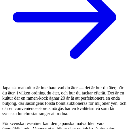
Japansk matkultur är inte bara vad du äter — det är hur du äter, när
du äter, i vilken ordning du äter, och hur du tackar efteråt. Det är en
kultur där en ramen-kock ägnar 20 år åt att perfektionera en enda
buljong, där säsongens första bonit auktioneras för miljoner yen, och
där en convenience store-smörgås har en kvalitetsnivå som får
svenska lunchrestauranger att rodna.
För svenska resenärer kan den japanska matvärlden vara
överväldigande. Menyer utan bilder eller engelska. Automater