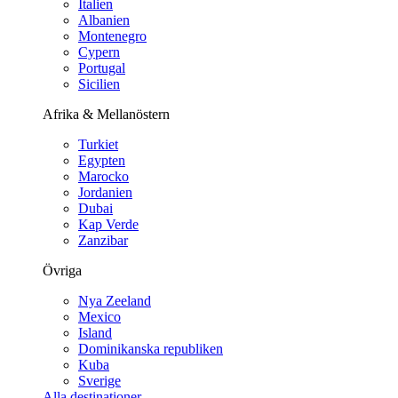
Italien
Albanien
Montenegro
Cypern
Portugal
Sicilien
Afrika & Mellanöstern
Turkiet
Egypten
Marocko
Jordanien
Dubai
Kap Verde
Zanzibar
Övriga
Nya Zeeland
Mexico
Island
Dominikanska republiken
Kuba
Sverige
Alla destinationer