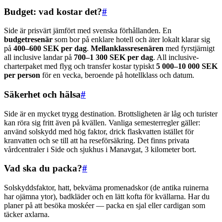
Budget: vad kostar det?
#
Side är prisvärt jämfört med svenska förhållanden. En
budgetresenär
som bor på enklare hotell och äter lokalt klarar sig
på
400–600 SEK per dag
.
Mellanklassresenären
med fyrstjärnigt
all inclusive landar på
700–1 300 SEK per dag
. All inclusive-
charterpaket med flyg och transfer kostar typiskt
5 000–10 000 SEK
per person
för en vecka, beroende på hotellklass och datum.
Säkerhet och hälsa
#
Side är en mycket trygg destination. Brottsligheten är låg och turister
kan röra sig fritt även på kvällen. Vanliga semesterregler gäller:
använd solskydd med hög faktor, drick flaskvatten istället för
kranvatten och se till att ha reseförsäkring. Det finns privata
vårdcentraler i Side och sjukhus i Manavgat, 3 kilometer bort.
Vad ska du packa?
#
Solskyddsfaktor, hatt, bekväma promenadskor (de antika ruinerna
har ojämna ytor), badkläder och en lätt kofta för kvällarna. Har du
planer på att besöka moskéer — packa en sjal eller cardigan som
täcker axlarna.