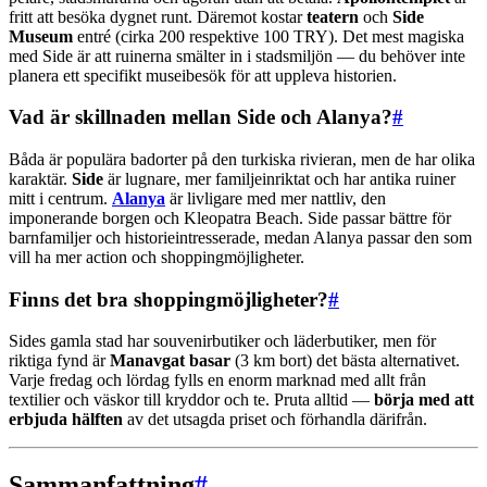
fritt att besöka dygnet runt. Däremot kostar
teatern
och
Side
Museum
entré (cirka 200 respektive 100 TRY). Det mest magiska
med Side är att ruinerna smälter in i stadsmiljön — du behöver inte
planera ett specifikt museibesök för att uppleva historien.
Vad är skillnaden mellan Side och Alanya?
#
Båda är populära badorter på den turkiska rivieran, men de har olika
karaktär.
Side
är lugnare, mer familjeinriktat och har antika ruiner
mitt i centrum.
Alanya
är livligare med mer nattliv, den
imponerande borgen och Kleopatra Beach. Side passar bättre för
barnfamiljer och historieintresserade, medan Alanya passar den som
vill ha mer action och shoppingmöjligheter.
Finns det bra shoppingmöjligheter?
#
Sides gamla stad har souvenirbutiker och läderbutiker, men för
riktiga fynd är
Manavgat basar
(3 km bort) det bästa alternativet.
Varje fredag och lördag fylls en enorm marknad med allt från
textilier och väskor till kryddor och te. Pruta alltid —
börja med att
erbjuda hälften
av det utsagda priset och förhandla därifrån.
Sammanfattning
#