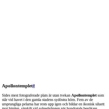
Apollontemplet
#
Sides mest fotograferade plats är utan tvekan
Apollontemplet
som
står vid havet i den gamla stadens sydöstra hörn. Fem av de
ursprungliga pelarna har rests upp igen och bildar en ikonisk siluett
mot himlen, särskilt vid solnedgången när hundratals besökare