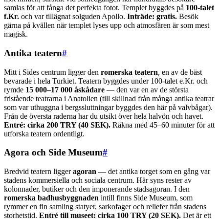
samlas för att fånga det perfekta fotot. Templet byggdes på
100-talet
f.Kr.
och var tillägnat solguden Apollo.
Inträde: gratis.
Besök
gärna på kvällen när templet lyses upp och atmosfären är som mest
magisk.
Antika teatern
#
Mitt i Sides centrum ligger den
romerska teatern
, en av de bäst
bevarade i hela Turkiet. Teatern byggdes under 100-talet e.Kr. och
rymde
15 000–17 000 åskådare
— den var en av de största
fristående teatrarna i Anatolien (till skillnad från många antika teatrar
som var uthuggna i bergssluttningar byggdes den här på valvbågar).
Från de översta raderna har du utsikt över hela halvön och havet.
Entré: cirka 200 TRY (40 SEK).
Räkna med 45–60 minuter för att
utforska teatern ordentligt.
Agora och Side Museum
#
Bredvid teatern ligger
agoran
— det antika torget som en gång var
stadens kommersiella och sociala centrum. Här syns rester av
kolonnader, butiker och den imponerande stadsagoran. I den
romerska badhusbyggnaden
intill finns Side Museum, som
rymmer en fin samling statyer, sarkofager och reliefer från stadens
storhetstid.
Entré till museet: cirka 100 TRY (20 SEK).
Det är ett