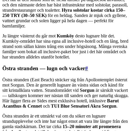
och den närmaste delen har bäst infrastruktur med solstolar, parasoll,
strandrestauranger och toaletter.
Hyra solstolar kostar cirka 150–
250 TRY (30–50 SEK)
för en heldag. Sanden är mjuk och gyllene,
vattnet grundar och solen ligger på hela dagen — perfekt för
barnfamiljer.
Ju längre västerut du går mot
Kumköy
desto lugnare blir det.
Kumköy-området har sina egna all inclusive-hotell och en lång, bred
strand som sällan känns trång ens under högsäsong. Många svenska
familjer som bokat all inclusive-paket bor just i det här området och
har stranden alldeles utanför hotellet.
Östra stranden — lugn och vacker
#
Östra stranden (East Beach) sträcker sig från Apollontemplet österut
mot Sorgun. Den är generellt lugnare än västra sidan och känd för
sitt kristallklara vatten. Strandområdet vid
Sorgun
är särskilt vackert
— tallskogen kommer ner nästan till sanden och ger naturlig skugga.
Här ligger flera av Sides mest exklusiva hotell, inklusive
Barut
Acanthus & Cennet
och
TUI Blue Sensatori Akra Sorgun
.
Östra stranden är ett utmärkt val om du söker en lugnare
strandupplevelse och inte har något emot att vara lite längre från den
gamla stadskärnan. Det tar cirka
15–20 minuter att promenera