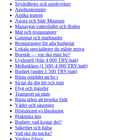
Sevärdheter och upplevelser
Apollontemplet
Antika teatern
Agora och Side Museum
Manavgat-vattenfallet och floden
Mat och restauranger
Gatumat och marknader
Restauranger för alla budgetar
Lokala specialiteter du måste prova
Boende — var ska man bo?
Lyxhotell (från 4 000 TRY/natt)
Mellanklass (1 500–4 000 TRY/natt)
Budget (under 1 500 TRY/natt)
Bästa området att bo i
Så tar du dig hit och runt
Flyg och transfer
Transport på plats
Bästa tiden att besöka Side
Väder och säsonger
Högsäsong vs lågsäsong
Praktiska tips
Budget: vad kostar det?
Säkerhet och hälsa
Vad ska du packa?
Vanliga frågor