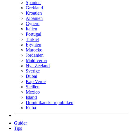
Spanien
Grekland
Kroatien
Albanien
Cypern
Italien
Portugal
Turkiet
Egypten
Marocko
Jordanien
Maldiverna
Nya Zeeland
Sverige
Dubai
Kap Verde
Sicilien
Mexico
Island
Dominikanska republiken
Kuba
Guider
Tips