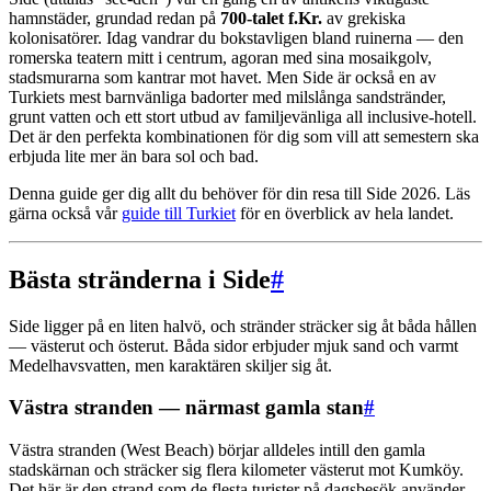
hamnstäder, grundad redan på
700-talet f.Kr.
av grekiska
kolonisatörer. Idag vandrar du bokstavligen bland ruinerna — den
romerska teatern mitt i centrum, agoran med sina mosaikgolv,
stadsmurarna som kantrar mot havet. Men Side är också en av
Turkiets mest barnvänliga badorter med milslånga sandstränder,
grunt vatten och ett stort utbud av familjevänliga all inclusive-hotell.
Det är den perfekta kombinationen för dig som vill att semestern ska
erbjuda lite mer än bara sol och bad.
Denna guide ger dig allt du behöver för din resa till Side 2026. Läs
gärna också vår
guide till Turkiet
för en överblick av hela landet.
Bästa stränderna i Side
#
Side ligger på en liten halvö, och stränder sträcker sig åt båda hållen
— västerut och österut. Båda sidor erbjuder mjuk sand och varmt
Medelhavsvatten, men karaktären skiljer sig åt.
Västra stranden — närmast gamla stan
#
Västra stranden (West Beach) börjar alldeles intill den gamla
stadskärnan och sträcker sig flera kilometer västerut mot Kumköy.
Det här är den strand som de flesta turister på dagsbesök använder,