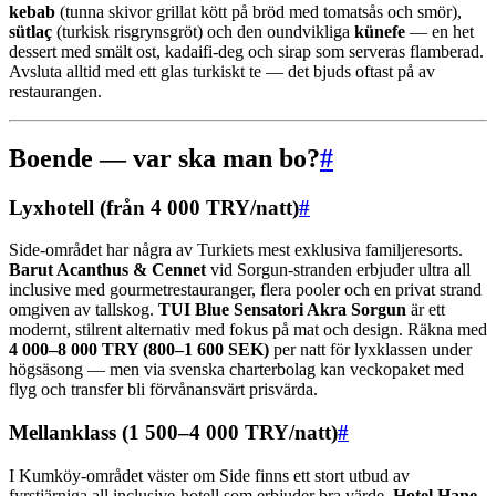
kebab
(tunna skivor grillat kött på bröd med tomatsås och smör),
sütlaç
(turkisk risgrynsgröt) och den oundvikliga
künefe
— en het
dessert med smält ost, kadaifi-deg och sirap som serveras flamberad.
Avsluta alltid med ett glas turkiskt te — det bjuds oftast på av
restaurangen.
Boende — var ska man bo?
#
Lyxhotell (från 4 000 TRY/natt)
#
Side-området har några av Turkiets mest exklusiva familjeresorts.
Barut Acanthus & Cennet
vid Sorgun-stranden erbjuder ultra all
inclusive med gourmetrestauranger, flera pooler och en privat strand
omgiven av tallskog.
TUI Blue Sensatori Akra Sorgun
är ett
modernt, stilrent alternativ med fokus på mat och design. Räkna med
4 000–8 000 TRY (800–1 600 SEK)
per natt för lyxklassen under
högsäsong — men via svenska charterbolag kan veckopaket med
flyg och transfer bli förvånansvärt prisvärda.
Mellanklass (1 500–4 000 TRY/natt)
#
I Kumköy-området väster om Side finns ett stort utbud av
fyrstjärniga all inclusive-hotell som erbjuder bra värde.
Hotel Hane