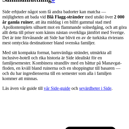
Side erbjuder något som få andra badorter kan matcha —
möjligheten att bada vid
Blå Flagg-stränder
med utsikt över
2 000
år gamla ruiner
, att äta middag i en bilfri gammal stad med
Apollontemplets silhuett mot en flammande solnedgång, och att göra
allt detta till priser som känns nästan overkliga jämfört med Sverige.
Det är inte förvånande att Side har blivit en av de turkiska rivierans
mest omtyckta destinationer bland svenska familjer.
Med sitt kompakta format, barnvänliga stränder, utmärkta all
inclusive-hotell och rika historia är Side idealiskt för en
familjesemester. Kombinera strandliv med en båttur på Manavgat-
floden, en kväll bland ruinerna och en shoppingtur till basaren —
och du har ingredienserna till en semester som alla i familjen
kommer att minnas.
Läs även vår guide till
vår Side-guide
och
sevärdheter i Side
.