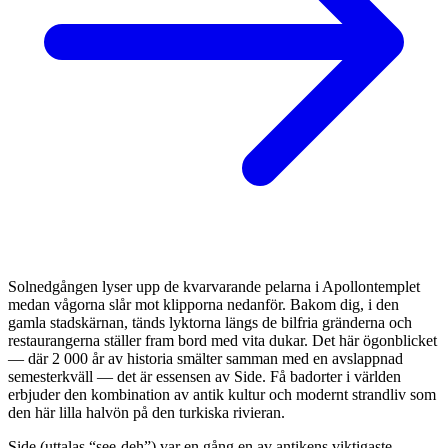
Solnedgången lyser upp de kvarvarande pelarna i Apollontemplet
medan vågorna slår mot klipporna nedanför. Bakom dig, i den
gamla stadskärnan, tänds lyktorna längs de bilfria gränderna och
restaurangerna ställer fram bord med vita dukar. Det här ögonblicket
— där 2 000 år av historia smälter samman med en avslappnad
semesterkväll — det är essensen av Side. Få badorter i världen
erbjuder den kombination av antik kultur och modernt strandliv som
den här lilla halvön på den turkiska rivieran.
Side (uttalas “see-deh”) var en gång en av antikens viktigaste