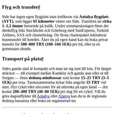
Flyg och transfer
#
Side har ingen egen flygplats utan trafikeras via
Antalya flygplats
(AYT)
, som ligger
65 kilometer
väster om Side. Transfern tar
cirka
1–1,5 timme
beroende på trafik. Under sommarsäsongen finns det
direktflyg från Stockholm och Göteborg med SunExpress, Turkish
Airlines, SAS och charterbolag. De flesta charterpaket inkluderar
busstransfer till hotellet. Åker du på egen hand kan du boka privat
transfer för
500–800 TRY (100–160 SEK)
per bil, eller ta en
gemensam shuttle.
Transport på plats
#
Sides gamla stad är kompakt och man tar sig runt till fots. För längre
sträckor — till exempel mellan Kumköy och gamla stan eller ut till
Sorgun — finns
dolmuş-minibussar
som kostar
15–25 TRY (3–5
SEK)
per resa. Taxitaxametrarna tickar från ungefär
35 TRY
vid
start. Hyr cykel eller elscooter för att utforska på egen hand — det
kostar
200–400 TRY (40–80 SEK)
per dag för en cykel. Vill du
göra dagsutflykter till
Antalya
eller
Alanya
kan du ta de regionala
dolmuş-bussarna eller boka en organiserad tur.