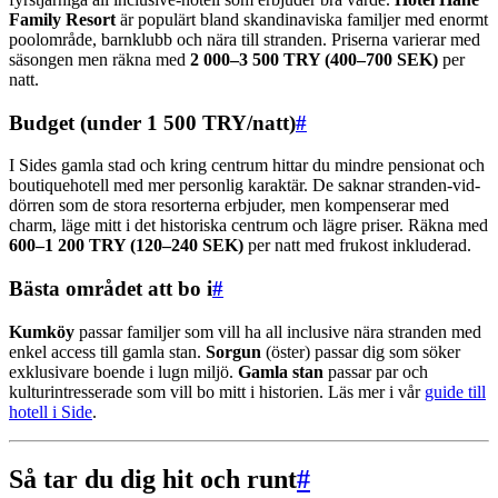
Family Resort
är populärt bland skandinaviska familjer med enormt
poolområde, barnklubb och nära till stranden. Priserna varierar med
säsongen men räkna med
2 000–3 500 TRY (400–700 SEK)
per
natt.
Budget (under 1 500 TRY/natt)
#
I Sides gamla stad och kring centrum hittar du mindre pensionat och
boutiquehotell med mer personlig karaktär. De saknar stranden-vid-
dörren som de stora resorterna erbjuder, men kompenserar med
charm, läge mitt i det historiska centrum och lägre priser. Räkna med
600–1 200 TRY (120–240 SEK)
per natt med frukost inkluderad.
Bästa området att bo i
#
Kumköy
passar familjer som vill ha all inclusive nära stranden med
enkel access till gamla stan.
Sorgun
(öster) passar dig som söker
exklusivare boende i lugn miljö.
Gamla stan
passar par och
kulturintresserade som vill bo mitt i historien. Läs mer i vår
guide till
hotell i Side
.
Så tar du dig hit och runt
#