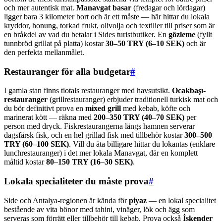
och mer autentisk mat.
Manavgat basar
(fredagar och lördagar)
ligger bara 3 kilometer bort och är ett måste — här hittar du lokala
kryddor, honung, torkad frukt, olivolja och textilier till priser som är
en bråkdel av vad du betalar i Sides turistbutiker. En
gözleme
(fyllt
tunnbröd grillat på platta) kostar
30–50 TRY (6–10 SEK)
och är
den perfekta mellanmålet.
Restauranger för alla budgetar
#
I gamla stan finns tiotals restauranger med havsutsikt.
Ocakbaşı-
restauranger
(grillrestauranger) erbjuder traditionell turkisk mat och
du bör definitivt prova en
mixed grill
med kebab, köfte och
marinerat kött — räkna med
200–350 TRY (40–70 SEK)
per
person med dryck. Fiskrestaurangerna längs hamnen serverar
dagsfärsk fisk, och en hel grillad fisk med tillbehör kostar
300–500
TRY (60–100 SEK)
. Vill du äta billigare hittar du lokantas (enklare
lunchrestauranger) i det mer lokala Manavgat, där en komplett
måltid kostar
80–150 TRY (16–30 SEK)
.
Lokala specialiteter du måste prova
#
Side och Antalya-regionen är kända för
piyaz
— en lokal specialitet
bestående av vita bönor med tahini, vinäger, lök och ägg som
serveras som förrätt eller tillbehör till kebab. Prova också
İskender