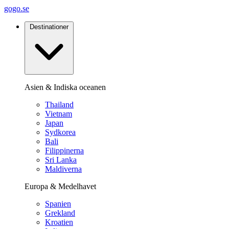
gogo.se
Destinationer
Asien & Indiska oceanen
Thailand
Vietnam
Japan
Sydkorea
Bali
Filippinerna
Sri Lanka
Maldiverna
Europa & Medelhavet
Spanien
Grekland
Kroatien