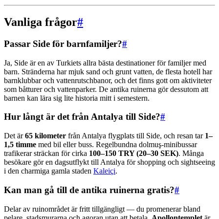
Vanliga frågor
#
Passar Side för barnfamiljer?
#
Ja, Side är en av Turkiets allra bästa destinationer för familjer med
barn. Stränderna har mjuk sand och grunt vatten, de flesta hotell har
barnklubbar och vattenrutschbanor, och det finns gott om aktiviteter
som båtturer och vattenparker. De antika ruinerna gör dessutom att
barnen kan lära sig lite historia mitt i semestern.
Hur långt är det från Antalya till Side?
#
Det är
65 kilometer
från Antalya flygplats till Side, och resan tar
1–
1,5 timme
med bil eller buss. Regelbundna dolmuş-minibussar
trafikerar sträckan för cirka
100–150 TRY (20–30 SEK)
. Många
besökare gör en dagsutflykt till Antalya för shopping och sightseeing
i den charmiga gamla staden
Kaleiçi
.
Kan man gå till de antika ruinerna gratis?
#
Delar av ruinområdet är fritt tillgängligt — du promenerar bland
pelare, stadsmurarna och agoran utan att betala.
Apollontemplet
är