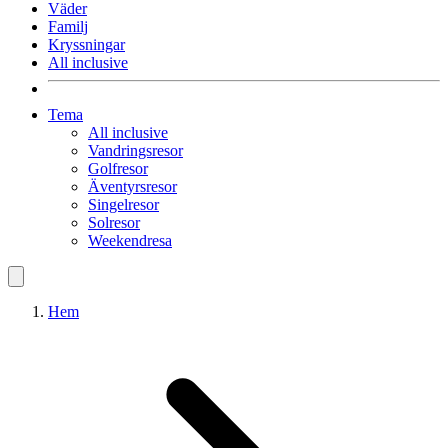
Väder
Familj
Kryssningar
All inclusive
Tema
All inclusive
Vandringsresor
Golfresor
Äventyrsresor
Singelresor
Solresor
Weekendresa
Hem