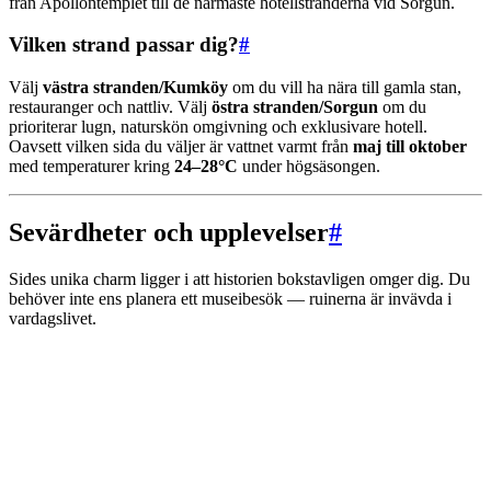
från Apollontemplet till de närmaste hotellstränderna vid Sorgun.
Vilken strand passar dig?
#
Välj
västra stranden/Kumköy
om du vill ha nära till gamla stan,
restauranger och nattliv. Välj
östra stranden/Sorgun
om du
prioriterar lugn, naturskön omgivning och exklusivare hotell.
Oavsett vilken sida du väljer är vattnet varmt från
maj till oktober
med temperaturer kring
24–28°C
under högsäsongen.
Sevärdheter och upplevelser
#
Sides unika charm ligger i att historien bokstavligen omger dig. Du
behöver inte ens planera ett museibesök — ruinerna är invävda i
vardagslivet.