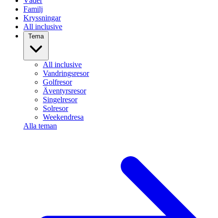
Väder
Familj
Kryssningar
All inclusive
Tema
All inclusive
Vandringsresor
Golfresor
Äventyrsresor
Singelresor
Solresor
Weekendresa
Alla teman