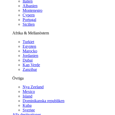
Italien
Albanien
Montenegro
Cypern
Portugal
Sicilien
Afrika & Mellanöstern
Turkiet
Egypten
Marocko
Jordanien
Dubai
Kap Verde
Zanzibar
Övriga
Nya Zeeland
Mexico
Island
Dominikanska republiken
Kuba
Sverige
Alla destinationer