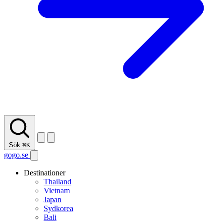
Sök
⌘K
gogo.se
Destinationer
Thailand
Vietnam
Japan
Sydkorea
Bali