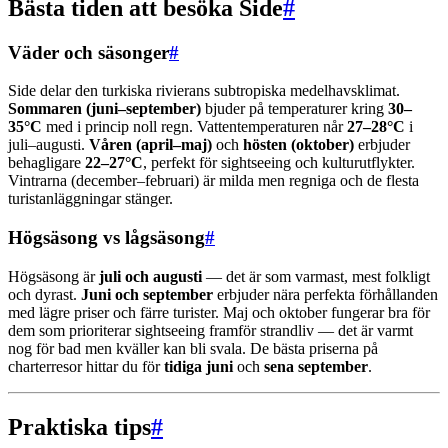
Bästa tiden att besöka Side
#
Väder och säsonger
#
Side delar den turkiska rivierans subtropiska medelhavsklimat.
Sommaren (juni–september)
bjuder på temperaturer kring
30–
35°C
med i princip noll regn. Vattentemperaturen når
27–28°C
i
juli–augusti.
Våren (april–maj)
och
hösten (oktober)
erbjuder
behagligare
22–27°C
, perfekt för sightseeing och kulturutflykter.
Vintrarna (december–februari) är milda men regniga och de flesta
turistanläggningar stänger.
Högsäsong vs lågsäsong
#
Högsäsong är
juli och augusti
— det är som varmast, mest folkligt
och dyrast.
Juni och september
erbjuder nära perfekta förhållanden
med lägre priser och färre turister. Maj och oktober fungerar bra för
dem som prioriterar sightseeing framför strandliv — det är varmt
nog för bad men kväller kan bli svala. De bästa priserna på
charterresor hittar du för
tidiga juni
och
sena september
.
Praktiska tips
#