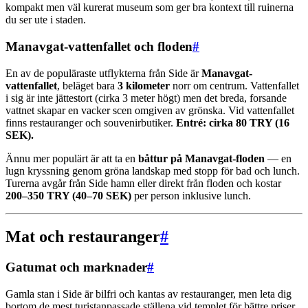
kompakt men väl kurerat museum som ger bra kontext till ruinerna
du ser ute i staden.
Manavgat-vattenfallet och floden
#
En av de populäraste utflykterna från Side är
Manavgat-
vattenfallet
, beläget bara
3 kilometer
norr om centrum. Vattenfallet
i sig är inte jättestort (cirka 3 meter högt) men det breda, forsande
vattnet skapar en vacker scen omgiven av grönska. Vid vattenfallet
finns restauranger och souvenirbutiker.
Entré: cirka 80 TRY (16
SEK).
Ännu mer populärt är att ta en
båttur på Manavgat-floden
— en
lugn kryssning genom gröna landskap med stopp för bad och lunch.
Turerna avgår från Side hamn eller direkt från floden och kostar
200–350 TRY (40–70 SEK)
per person inklusive lunch.
Mat och restauranger
#
Gatumat och marknader
#
Gamla stan i Side är bilfri och kantas av restauranger, men leta dig
bortom de mest turistanpassade ställena vid templet för bättre priser