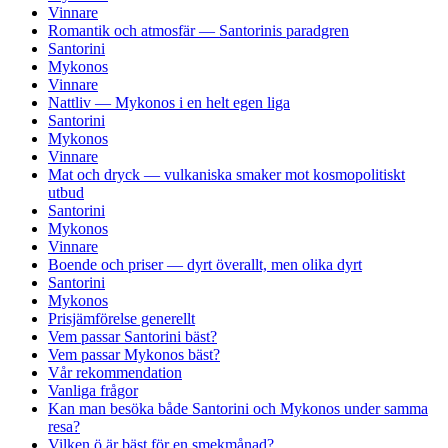
Vinnare
Romantik och atmosfär — Santorinis paradgren
Santorini
Mykonos
Vinnare
Nattliv — Mykonos i en helt egen liga
Santorini
Mykonos
Vinnare
Mat och dryck — vulkaniska smaker mot kosmopolitiskt
utbud
Santorini
Mykonos
Vinnare
Boende och priser — dyrt överallt, men olika dyrt
Santorini
Mykonos
Prisjämförelse generellt
Vem passar Santorini bäst?
Vem passar Mykonos bäst?
Vår rekommendation
Vanliga frågor
Kan man besöka både Santorini och Mykonos under samma
resa?
Vilken ö är bäst för en smekmånad?