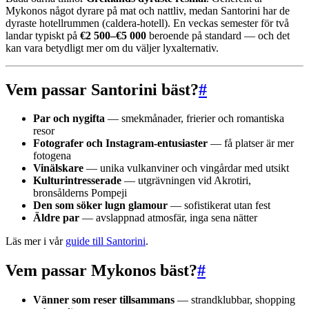
Mykonos något dyrare på mat och nattliv, medan Santorini har de
dyraste hotellrummen (caldera-hotell). En veckas semester för två
landar typiskt på
€2 500–€5 000
beroende på standard — och det
kan vara betydligt mer om du väljer lyxalternativ.
Vem passar Santorini bäst?
#
Par och nygifta
— smekmånader, frierier och romantiska
resor
Fotografer och Instagram-entusiaster
— få platser är mer
fotogena
Vinälskare
— unika vulkanviner och vingårdar med utsikt
Kulturintresserade
— utgrävningen vid Akrotiri,
bronsålderns Pompeji
Den som söker lugn glamour
— sofistikerat utan fest
Äldre par
— avslappnad atmosfär, inga sena nätter
Läs mer i vår
guide till Santorini
.
Vem passar Mykonos bäst?
#
Vänner som reser tillsammans
— strandklubbar, shopping