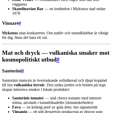
väggarna
Skandinavian Bar
— en institution i Mykonos stad sedan
1978
Vinnare
#
Mykonos
utan konkurrens. Om nattliv och strandklubbar är viktigt
för dig, finns det bara ett val.
Mat och dryck — vulkaniska smaker mot
kosmopolitiskt utbud
#
Santorini
#
Santorinis matscen är överraskande sofistikerad och djupt kopplad
till öns
vulkaniska terroir
. Den unika jorden och bristen på regn
skapar intensiva smaker i lokala produkter:
Santorinis tomater
— små cherry-tomater med intensiv
sötma, används i tomatfrikadeller (domatokeftedes)
Fava
— en krämig puré av gula ärter, öns signaturrätt
Vinsanto
— ett sött dessertvin producerat av druvor som