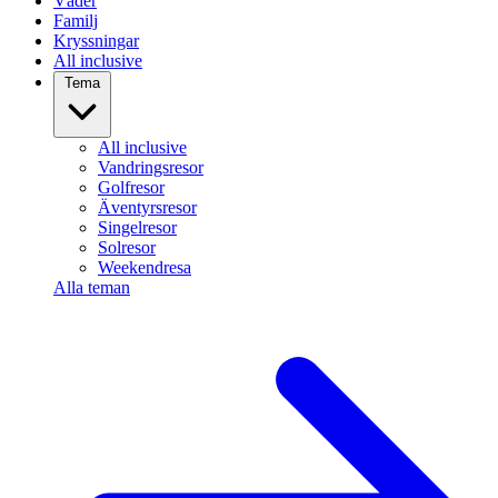
Väder
Familj
Kryssningar
All inclusive
Tema
All inclusive
Vandringsresor
Golfresor
Äventyrsresor
Singelresor
Solresor
Weekendresa
Alla teman