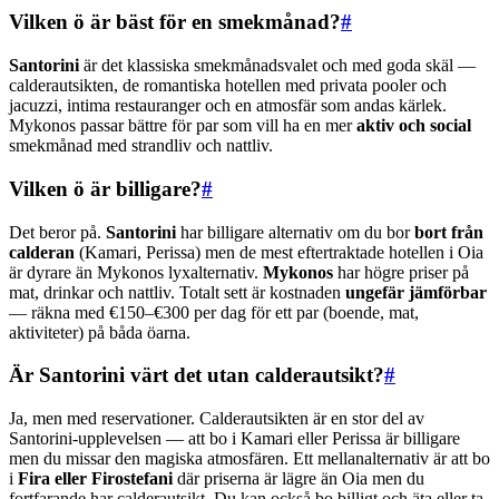
Vilken ö är bäst för en smekmånad?
#
Santorini
är det klassiska smekmånadsvalet och med goda skäl —
calderautsikten, de romantiska hotellen med privata pooler och
jacuzzi, intima restauranger och en atmosfär som andas kärlek.
Mykonos passar bättre för par som vill ha en mer
aktiv och social
smekmånad med strandliv och nattliv.
Vilken ö är billigare?
#
Det beror på.
Santorini
har billigare alternativ om du bor
bort från
calderan
(Kamari, Perissa) men de mest eftertraktade hotellen i Oia
är dyrare än Mykonos lyxalternativ.
Mykonos
har högre priser på
mat, drinkar och nattliv. Totalt sett är kostnaden
ungefär jämförbar
— räkna med €150–€300 per dag för ett par (boende, mat,
aktiviteter) på båda öarna.
Är Santorini värt det utan calderautsikt?
#
Ja, men med reservationer. Calderautsikten är en stor del av
Santorini-upplevelsen — att bo i Kamari eller Perissa är billigare
men du missar den magiska atmosfären. Ett mellanalternativ är att bo
i
Fira eller Firostefani
där priserna är lägre än Oia men du
fortfarande har calderautsikt. Du kan också bo billigt och äta eller ta