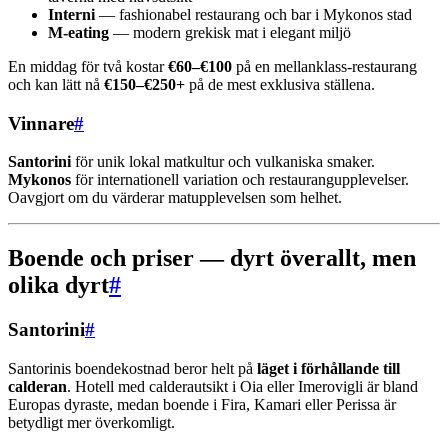
Interni
— fashionabel restaurang och bar i Mykonos stad
M-eating
— modern grekisk mat i elegant miljö
En middag för två kostar
€60–€100
på en mellanklass-restaurang
och kan lätt nå
€150–€250+
på de mest exklusiva ställena.
Vinnare
#
Santorini
för unik lokal matkultur och vulkaniska smaker.
Mykonos
för internationell variation och restaurangupplevelser.
Oavgjort om du värderar matupplevelsen som helhet.
Boende och priser — dyrt överallt, men
olika dyrt
#
Santorini
#
Santorinis boendekostnad beror helt på
läget i förhållande till
calderan
. Hotell med calderautsikt i Oia eller Imerovigli är bland
Europas dyraste, medan boende i Fira, Kamari eller Perissa är
betydligt mer överkomligt.