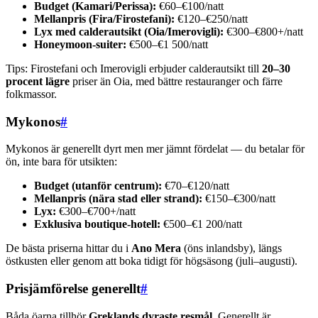
Budget (Kamari/Perissa):
€60–€100/natt
Mellanpris (Fira/Firostefani):
€120–€250/natt
Lyx med calderautsikt (Oia/Imerovigli):
€300–€800+/natt
Honeymoon-suiter:
€500–€1 500/natt
Tips: Firostefani och Imerovigli erbjuder calderautsikt till
20–30
procent lägre
priser än Oia, med bättre restauranger och färre
folkmassor.
Mykonos
#
Mykonos är generellt dyrt men mer jämnt fördelat — du betalar för
ön, inte bara för utsikten:
Budget (utanför centrum):
€70–€120/natt
Mellanpris (nära stad eller strand):
€150–€300/natt
Lyx:
€300–€700+/natt
Exklusiva boutique-hotell:
€500–€1 200/natt
De bästa priserna hittar du i
Ano Mera
(öns inlandsby), längs
östkusten eller genom att boka tidigt för högsäsong (juli–augusti).
Prisjämförelse generellt
#
Båda öarna tillhör
Greklands dyraste resmål
. Generellt är