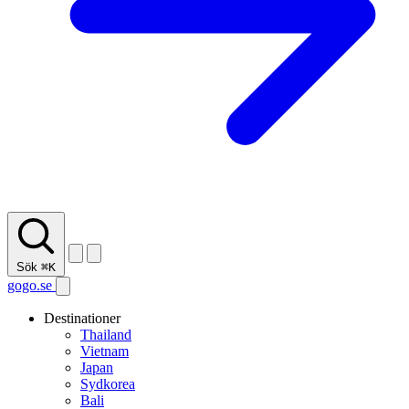
Sök
⌘K
gogo.se
Destinationer
Thailand
Vietnam
Japan
Sydkorea
Bali