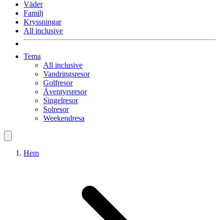
Väder
Familj
Kryssningar
All inclusive
Tema
All inclusive
Vandringsresor
Golfresor
Äventyrsresor
Singelresor
Solresor
Weekendresa
Hem