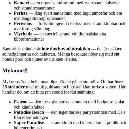
Kamari
— en organiserad strand med svart sand, solstolar
och strandrestauranger
Perissa
— lång svart sandstrand med lugn atmosfär och bra
mat längs strandpromenaden
Perivolos
— fortsättningen på Perissa med strandklubbar och
mer festlig stämning
Vlychada
— en speciell strand vid dramatiska vita
klippformationer
Santorinis stränder är
inte öns huvudattraktion
— det är utsikten,
solnedgångarna och calderan. Många besökare nöjer sig med sitt
hotells pool och njuter av utsikten istället.
Mykonos
#
Mykonos är en helt annan liga när det gäller strandliv. Ön har
över
25 stränder
med mjuk guldsand och kristallklart turkost vatten. Här
handlar det om att hitta rätt strand för rätt stämning:
Psarou
— den mest glamorösa stranden med lyxiga solstolar
och kändisfaktor
Paradise Beach
— den legendariska partystränden med DJ:s
från eftermiddagen
Super Paradise
— strandklubb med internationell publik och
högenergimusik