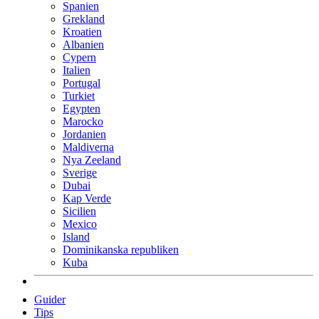
Spanien
Grekland
Kroatien
Albanien
Cypern
Italien
Portugal
Turkiet
Egypten
Marocko
Jordanien
Maldiverna
Nya Zeeland
Sverige
Dubai
Kap Verde
Sicilien
Mexico
Island
Dominikanska republiken
Kuba
Guider
Tips