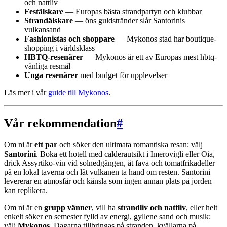
och nattliv
Festälskare
— Europas bästa strandpartyn och klubbar
Strandälskare
— öns guldstränder slår Santorinis
vulkansand
Fashionistas och shoppare
— Mykonos stad har boutique-
shopping i världsklass
HBTQ-resenärer
— Mykonos är ett av Europas mest hbtq-
vänliga resmål
Unga resenärer
med budget för upplevelser
Läs mer i vår
guide till Mykonos
.
Vår rekommendation
#
Om ni är
ett par
och söker den ultimata romantiska resan: välj
Santorini
. Boka ett hotell med calderautsikt i Imerovigli eller Oia,
drick Assyrtiko-vin vid solnedgången, ät fava och tomatfrikadeller
på en lokal taverna och låt vulkanen ta hand om resten. Santorini
levererar en atmosfär och känsla som ingen annan plats på jorden
kan replikera.
Om ni är en
grupp vänner
, vill ha
strandliv och nattliv
, eller helt
enkelt söker en semester fylld av energi, gyllene sand och musik:
välj
Mykonos
. Dagarna tillbringas på stranden, kvällarna på