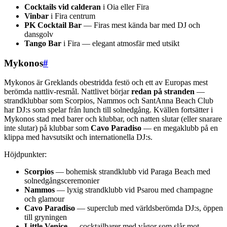
Cocktails vid calderan
i Oia eller Fira
Vinbar
i Fira centrum
PK Cocktail Bar
— Firas mest kända bar med DJ och
dansgolv
Tango Bar
i Fira — elegant atmosfär med utsikt
Mykonos
#
Mykonos är Greklands obestridda festö och ett av Europas mest
berömda nattliv-resmål. Nattlivet börjar
redan på stranden
—
strandklubbar som Scorpios, Nammos och SantAnna Beach Club
har DJ:s som spelar från lunch till solnedgång. Kvällen fortsätter i
Mykonos stad med barer och klubbar, och natten slutar (eller snarare
inte slutar) på klubbar som
Cavo Paradiso
— en megaklubb på en
klippa med havsutsikt och internationella DJ:s.
Höjdpunkter:
Scorpios
— bohemisk strandklubb vid Paraga Beach med
solnedgångsceremonier
Nammos
— lyxig strandklubb vid Psarou med champagne
och glamour
Cavo Paradiso
— superclub med världsberömda DJ:s, öppen
till gryningen
Little Venice
— cocktailbarer med vågor som slår mot