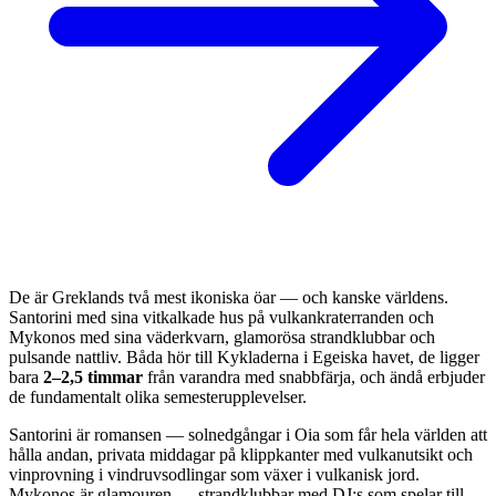
De är Greklands två mest ikoniska öar — och kanske världens.
Santorini med sina vitkalkade hus på vulkankraterranden och
Mykonos med sina väderkvarn, glamorösa strandklubbar och
pulsande nattliv. Båda hör till Kykladerna i Egeiska havet, de ligger
bara
2–2,5 timmar
från varandra med snabbfärja, och ändå erbjuder
de fundamentalt olika semesterupplevelser.
Santorini är romansen — solnedgångar i Oia som får hela världen att
hålla andan, privata middagar på klippkanter med vulkanutsikt och
vinprovning i vindruvsodlingar som växer i vulkanisk jord.
Mykonos är glamouren — strandklubbar med DJ:s som spelar till