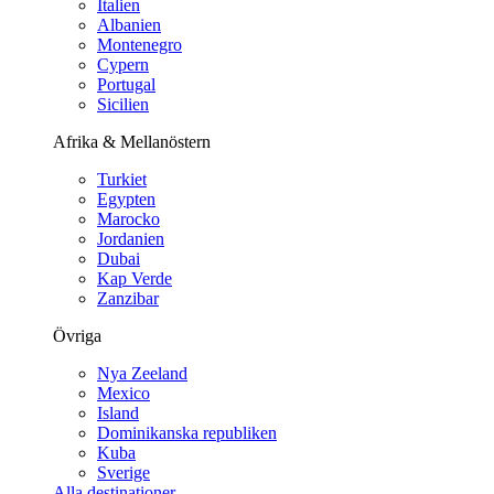
Italien
Albanien
Montenegro
Cypern
Portugal
Sicilien
Afrika & Mellanöstern
Turkiet
Egypten
Marocko
Jordanien
Dubai
Kap Verde
Zanzibar
Övriga
Nya Zeeland
Mexico
Island
Dominikanska republiken
Kuba
Sverige
Alla destinationer