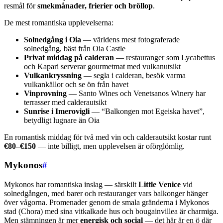
resmål för
smekmånader, frierier och bröllop
.
De mest romantiska upplevelserna:
Solnedgång i Oia
— världens mest fotograferade
solnedgång, bäst från Oia Castle
Privat middag på calderan
— restauranger som Lycabettus
och Kapari serverar gourmetmat med vulkanutsikt
Vulkankryssning
— segla i calderan, besök varma
vulkankällor och se ön från havet
Vinprovning
— Santo Wines och Venetsanos Winery har
terrasser med calderautsikt
Sunrise i Imerovigli
— “Balkongen mot Egeiska havet”,
betydligt lugnare än Oia
En romantisk middag för två med vin och calderautsikt kostar runt
€80–€150
— inte billigt, men upplevelsen är oförglömlig.
Mykonos
#
Mykonos har romantiska inslag — särskilt
Little Venice
vid
solnedgången, med barer och restauranger vars balkonger hänger
över vågorna. Promenader genom de smala gränderna i Mykonos
stad (Chora) med sina vitkalkade hus och bougainvillea är charmiga.
Men stämningen är mer
energisk och social
— det här är en ö där