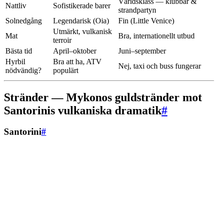
Världsklass — klubbar &
Nattliv
Sofistikerade barer
strandpartyn
Solnedgång
Legendarisk (Oia)
Fin (Little Venice)
Utmärkt, vulkanisk
Mat
Bra, internationellt utbud
terroir
Bästa tid
April–oktober
Juni–september
Hyrbil
Bra att ha, ATV
Nej, taxi och buss fungerar
nödvändig?
populärt
Stränder — Mykonos guldstränder mot
Santorinis vulkaniska dramatik
#
Santorini
#