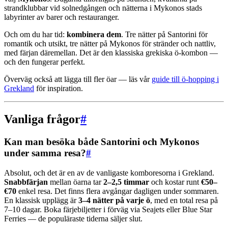
strandklubbar vid solnedgången och nätterna i Mykonos stads
labyrinter av barer och restauranger.
Och om du har tid:
kombinera dem
. Tre nätter på Santorini för
romantik och utsikt, tre nätter på Mykonos för stränder och nattliv,
med färjan däremellan. Det är den klassiska grekiska ö-kombon —
och den fungerar perfekt.
Överväg också att lägga till fler öar — läs vår
guide till ö-hopping i
Grekland
för inspiration.
Vanliga frågor
#
Kan man besöka både Santorini och Mykonos
under samma resa?
#
Absolut, och det är en av de vanligaste komboresorna i Grekland.
Snabbfärjan
mellan öarna tar
2–2,5 timmar
och kostar runt
€50–
€70
enkel resa. Det finns flera avgångar dagligen under sommaren.
En klassisk upplägg är
3–4 nätter på varje ö
, med en total resa på
7–10 dagar. Boka färjebiljetter i förväg via Seajets eller Blue Star
Ferries — de populäraste tiderna säljer slut.