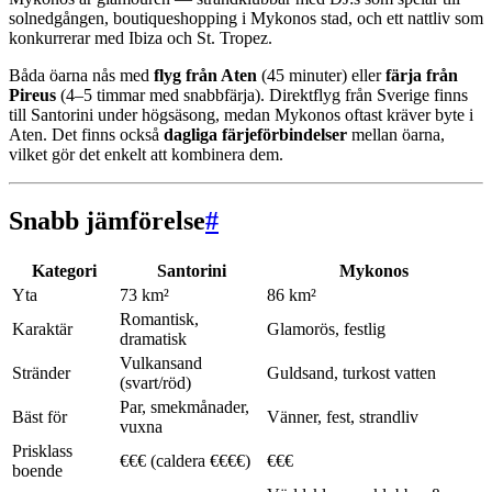
solnedgången, boutiqueshopping i Mykonos stad, och ett nattliv som
konkurrerar med Ibiza och St. Tropez.
Båda öarna nås med
flyg från Aten
(45 minuter) eller
färja från
Pireus
(4–5 timmar med snabbfärja). Direktflyg från Sverige finns
till Santorini under högsäsong, medan Mykonos oftast kräver byte i
Aten. Det finns också
dagliga färjeförbindelser
mellan öarna,
vilket gör det enkelt att kombinera dem.
Snabb jämförelse
#
Kategori
Santorini
Mykonos
Yta
73 km²
86 km²
Romantisk,
Karaktär
Glamorös, festlig
dramatisk
Vulkansand
Stränder
Guldsand, turkost vatten
(svart/röd)
Par, smekmånader,
Bäst för
Vänner, fest, strandliv
vuxna
Prisklass
€€€ (caldera €€€€)
€€€
boende