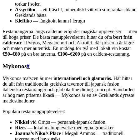
torkar i solen
Assyrtiko
— ett fräscht, mineraliskt vitt vin som rankas bland
Greklands bästa
Kleftiko
— långkokt lamm i lerugn
Restaurangerna längs calderan erbjuder magiska upplevelser — men
till höga priser. De bästa matupplevelserna hittar du ofta
bort från
calderan
: i Pyrgos, Megalochori och Akrotiri, där priserna är lägre
och maten mer autentisk. En middag för två med lokalt vin kostar
€50–€80
på en bra taverna,
€100–€200
på en caldera-restaurang.
Mykonos
#
Mykonos matscen är mer
internationell och glamorös
. Här hittar
du allt från traditionella grekiska tavernor till japansk fusion,
italienska restauranger och globala fine dining-koncept. Standarden
är hög men priserna likaså — Mykonos är en av Greklands dyraste
matdestinationer.
Populära restaurangupplevelser:
Nikkei
vid Ornos — peruansk-japansk fusion
Rizes
— lokal matupplevelse med egna grönsaker
Joanna’s Niko’s Place
i Megali Ammos — traditionell
taverna med havsutsikt