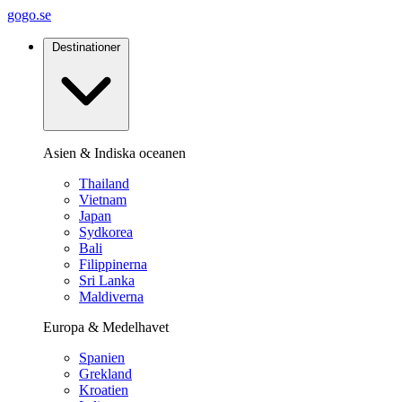
gogo.se
Destinationer
Asien & Indiska oceanen
Thailand
Vietnam
Japan
Sydkorea
Bali
Filippinerna
Sri Lanka
Maldiverna
Europa & Medelhavet
Spanien
Grekland
Kroatien