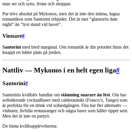
man ser och syns, festar och shoppar.
Par trivs absolut på Mykonos, men det är inte den intima, lugna
romantiken som Santorini erbjuder. Det är mer “glamorös date
night” än “tyst stund vid havet”.
Vinnare
#
Santorini
med bred marginal. Om romantik är din prioritet finns det
knappt en bättre plats på jorden.
Nattliv — Mykonos i en helt egen liga
#
Santorini
#
Santorinis kvällsliv handlar om
stämning snarare än fest
. Oia har
sofistikerade cocktailbarer med calderautsikt (Franco’s, Tango) som
är perfekta för en drink vid solnedgången. Fira har fler alternativ —
vinbarer, livfulla restauranger och några barer som håller öppet sent.
Men det är inte en partyö.
De bästa kvällsupplevelserna: