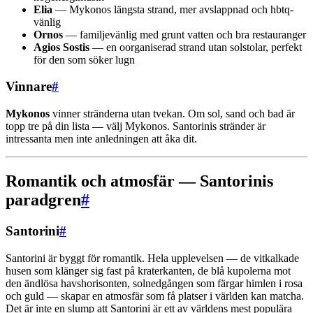
Elia
— Mykonos längsta strand, mer avslappnad och hbtq-
vänlig
Ornos
— familjevänlig med grunt vatten och bra restauranger
Agios Sostis
— en oorganiserad strand utan solstolar, perfekt
för den som söker lugn
Vinnare
#
Mykonos
vinner stränderna utan tvekan. Om sol, sand och bad är
topp tre på din lista — välj Mykonos. Santorinis stränder är
intressanta men inte anledningen att åka dit.
Romantik och atmosfär — Santorinis
paradgren
#
Santorini
#
Santorini är byggt för romantik. Hela upplevelsen — de vitkalkade
husen som klänger sig fast på kraterkanten, de blå kupolerna mot
den ändlösa havshorisonten, solnedgången som färgar himlen i rosa
och guld — skapar en atmosfär som få platser i världen kan matcha.
Det är inte en slump att Santorini är ett av världens mest populära