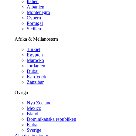
Italien
Albanien
Montenegro
Cypern
Portugal
Sicilien
Afrika & Mellanöstern
Turkiet
Egypten
Marocko
Jordanien
Dubai
Kap Verde
Zanzibar
Övriga
Nya Zeeland
Mexico
Island
Dominikanska republiken
Kuba
Sverige
Alla destinationer