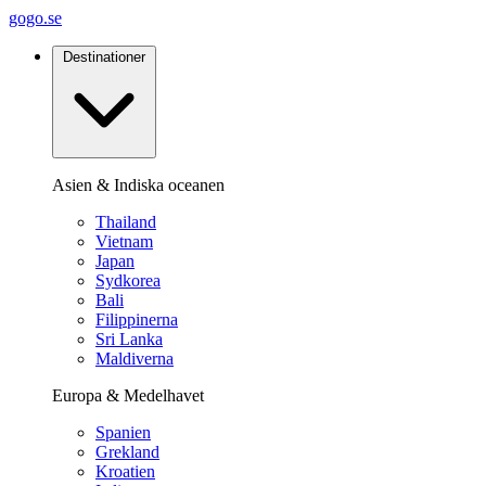
gogo.se
Destinationer
Asien & Indiska oceanen
Thailand
Vietnam
Japan
Sydkorea
Bali
Filippinerna
Sri Lanka
Maldiverna
Europa & Medelhavet
Spanien
Grekland
Kroatien