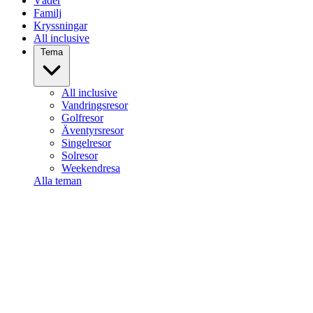
Väder
Familj
Kryssningar
All inclusive
Tema
All inclusive
Vandringsresor
Golfresor
Äventyrsresor
Singelresor
Solresor
Weekendresa
Alla teman