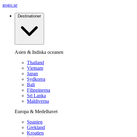
gogo.se
Destinationer
Asien & Indiska oceanen
Thailand
Vietnam
Japan
Sydkorea
Bali
Filippinerna
Sri Lanka
Maldiverna
Europa & Medelhavet
Spanien
Grekland
Kroatien