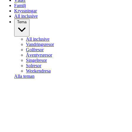
Väder
Familj
Kryssningar
All inclusive
Tema
All inclusive
Vandringsresor
Golfresor
Äventyrsresor
Singelresor
Solresor
Weekendresa
Alla teman