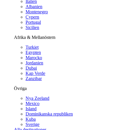
Italien
Albanien
Montenegro
Cypern
Portugal
Sicilien
Afrika & Mellanöstern
Turkiet
Egypten
Marocko
Jordanien
Dubai
Kap Verde
Zanzibar
Övriga
Nya Zeeland
Mexico
Island
Dominikanska republiken
Kuba
Sverige
Alla destinationer