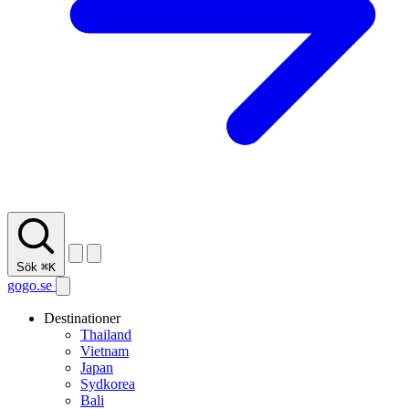
Sök
⌘K
gogo.se
Destinationer
Thailand
Vietnam
Japan
Sydkorea
Bali