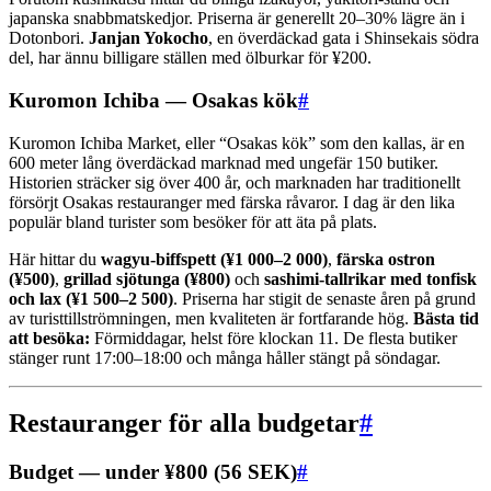
japanska snabbmatskedjor. Priserna är generellt 20–30% lägre än i
Dotonbori.
Janjan Yokocho
, en överdäckad gata i Shinsekais södra
del, har ännu billigare ställen med ölburkar för ¥200.
Kuromon Ichiba — Osakas kök
#
Kuromon Ichiba Market, eller “Osakas kök” som den kallas, är en
600 meter lång överdäckad marknad med ungefär 150 butiker.
Historien sträcker sig över 400 år, och marknaden har traditionellt
försörjt Osakas restauranger med färska råvaror. I dag är den lika
populär bland turister som besöker för att äta på plats.
Här hittar du
wagyu-biffspett (¥1 000–2 000)
,
färska ostron
(¥500)
,
grillad sjötunga (¥800)
och
sashimi-tallrikar med tonfisk
och lax (¥1 500–2 500)
. Priserna har stigit de senaste åren på grund
av turisttillströmningen, men kvaliteten är fortfarande hög.
Bästa tid
att besöka:
Förmiddagar, helst före klockan 11. De flesta butiker
stänger runt 17:00–18:00 och många håller stängt på söndagar.
Restauranger för alla budgetar
#
Budget — under ¥800 (56 SEK)
#