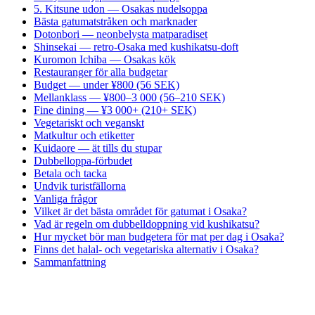
5. Kitsune udon — Osakas nudelsoppa
Bästa gatumatstråken och marknader
Dotonbori — neonbelysta matparadiset
Shinsekai — retro-Osaka med kushikatsu-doft
Kuromon Ichiba — Osakas kök
Restauranger för alla budgetar
Budget — under ¥800 (56 SEK)
Mellanklass — ¥800–3 000 (56–210 SEK)
Fine dining — ¥3 000+ (210+ SEK)
Vegetariskt och veganskt
Matkultur och etiketter
Kuidaore — ät tills du stupar
Dubbelloppa-förbudet
Betala och tacka
Undvik turistfällorna
Vanliga frågor
Vilket är det bästa området för gatumat i Osaka?
Vad är regeln om dubbelldoppning vid kushikatsu?
Hur mycket bör man budgetera för mat per dag i Osaka?
Finns det halal- och vegetariska alternativ i Osaka?
Sammanfattning