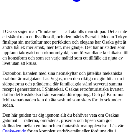
I Osaka säger man “kuidaore” — att äta tills man stupar. Det är inte
ett skämt utan en livsfilosofi, och den märks överallt. Medan Tokyo
finslipat sin matkultur mot perfektion och elegans har Osaka gått åt
andra hållet: mer smak, mer fett, mer glädje. Det här är staden som
uppfann takoyaki och okonomiyaki, som förvandlade kushikatsu till
en konstform och som ser varje måltid som ett tillfälle att njuta av
livet utan att krusa.
Dotonbori-kanalen med sina neonskyltar och jättelika mekaniska
krabbor är matgatans Las Vegas, men den riktiga magin hittar du i
sidogatorna och gränderna där familjeägda stånd serverat samma
recept i generationer. I Shinsekai, Osakas retrofuturistiska kvarter,
doftar det kushikatsu från varenda dörröppning. Och på Kuromon
Ichiba-marknaden kan du äta sashimi som skars för tio sekunder
sedan.
Den här guiden tar dig igenom allt du behöver veta om Osakas
gatumat — rätterna, områdena, priserna och tipsen som gör
skillnaden mellan en bra och en fantastisk matupplevelse. Läs vår
Osaka-guide
för en komplett stadsöversikt eller fördjupa dig i