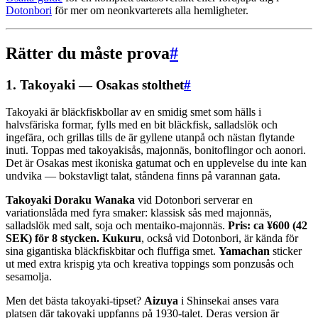
Dotonbori
för mer om neonkvarterets alla hemligheter.
Rätter du måste prova
#
1. Takoyaki — Osakas stolthet
#
Takoyaki är bläckfiskbollar av en smidig smet som hälls i
halvsfäriska formar, fylls med en bit bläckfisk, salladslök och
ingefära, och grillas tills de är gyllene utanpå och nästan flytande
inuti. Toppas med takoyakisås, majonnäs, bonitoflingor och aonori.
Det är Osakas mest ikoniska gatumat och en upplevelse du inte kan
undvika — bokstavligt talat, ståndena finns på varannan gata.
Takoyaki Doraku Wanaka
vid Dotonbori serverar en
variationslåda med fyra smaker: klassisk sås med majonnäs,
salladslök med salt, soja och mentaiko-majonnäs.
Pris: ca ¥600 (42
SEK) för 8 stycken.
Kukuru
, också vid Dotonbori, är kända för
sina gigantiska bläckfiskbitar och fluffiga smet.
Yamachan
sticker
ut med extra krispig yta och kreativa toppings som ponzusås och
sesamolja.
Men det bästa takoyaki-tipset?
Aizuya
i Shinsekai anses vara
platsen där takoyaki uppfanns på 1930-talet. Deras version är