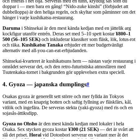
och friteras i het olja. Serveras med en tunn, kryddig sås som du
doppar i — men bara en gång! “Nido-zuke kinshi” (förbjudet att
dubbelloppa) är den heliga regeln, och skyltar som påminner om det
hänger i varje kushikatsu-restaurang.
Daruma
i Shinsekai är den mest kända kedjan med en jättelik arg
kockfigur utanför entrén. Deras set med 5–10 spett kostar
¥800–1
500 (56–105 SEK)
och inkluderar klassiker som fläsk, lök, lotus-rot
och räka.
Kushikatsu Tanaka
erbjuder ett mer budgetvänligt
alternativ med all-you-can-eat-erbjudanden.
Shinsekai-kvarteret är kushikatsuns hem — nästan varje restaurang i
området serverar det, och den retro-futuristiska atmosfären med
Tsutenkaku-tornet i bakgrunden gör upplevelsen extra speciell.
4. Gyoza — japanska dumplings
#
Osakas gyoza är generellt sett större och mer fyllda än Tokyos
variant, med en knaprig botten och saftig fyllning av fläskfärs, kål,
vitlök och ingefära. De serveras stekta (yaki-gyoza) med ris och en
sojasås-ättiksdipp.
Gyoza no Ohsho
är den mest kända kedjan med lokaler i hela
Osaka. Sex stycken gyoza kostar
¥300 (21 SEK)
— det är svårt att
slå det priset.
Horai
vid Dotonbori serverar en variant mer åt det