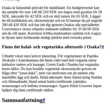
Osaka är fantastiskt prisvärt för matälskare. En budgetresenär kan
äta utmärkt för runt 140 till 210 SEK om dagen med gyudon för 28
SEK, takoyaki för 42 SEK och en skål ramen för 65 SEK. Lägger
du till kushikatsu-set, okonomiyaki och en öl hamnar du på ungefär
280 till 420 SEK och har ätit dig igenom Osakas alla specialiteter.
Convenience stores erbjuder mättande måltider för 35 till 60 SEK
om du vill spara. Kuromon Ichiba-marknadens sashimi och wagyu
är dyrare men fortfarande rimligt jämfört med svenska priser.
Finns det halal- och vegetariska alternativ i Osaka?
#
Utbudet växer men kräver planering. För vegetarianer är Paprika
Shokudo i Amerikamura det bästa valet med helt vegansk meny
inklusive ramen och karaage. Green Earth i Namba har veganska
bento-lådor. Du kan beställa vegetarisk okonomiyaki genom att
fråga efter “yasai dake”, men var medveten om att smeten ofta
innehåller ägg och dashi. Halal-alternativ finns främst kring Namba
och Shinsaibashi, bland annat halal-certifierade yakiniku-
restauranger och indiska restauranger. Appen Halal Gourmet Japan
hjälper dig hitta certifierade ställen.
Sammanfattning
#