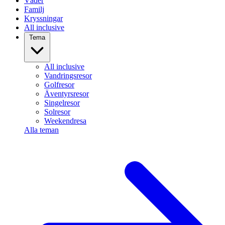
Väder
Familj
Kryssningar
All inclusive
Tema
All inclusive
Vandringsresor
Golfresor
Äventyrsresor
Singelresor
Solresor
Weekendresa
Alla teman