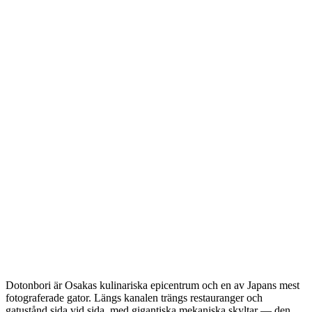
Dotonbori är Osakas kulinariska epicentrum och en av Japans mest
fotograferade gator. Längs kanalen trängs restauranger och
gatustånd sida vid sida, med gigantiska mekaniska skyltar — den