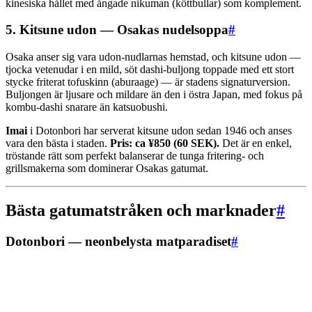
kinesiska hållet med ångade nikuman (köttbullar) som komplement.
5. Kitsune udon — Osakas nudelsoppa
#
Osaka anser sig vara udon-nudlarnas hemstad, och kitsune udon —
tjocka vetenudar i en mild, söt dashi-buljong toppade med ett stort
stycke friterat tofuskinn (aburaage) — är stadens signaturversion.
Buljongen är ljusare och mildare än den i östra Japan, med fokus på
kombu-dashi snarare än katsuobushi.
Imai
i Dotonbori har serverat kitsune udon sedan 1946 och anses
vara den bästa i staden.
Pris: ca ¥850 (60 SEK).
Det är en enkel,
tröstande rätt som perfekt balanserar de tunga fritering- och
grillsmakerna som dominerar Osakas gatumat.
Bästa gatumatstråken och marknader
#
Dotonbori — neonbelysta matparadiset
#