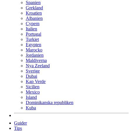
Spanien
Grekland
Kroatien
Albanien
Cypern
Italien
Portugal
Turkiet
Egypten
Marocko
Jordanien
Maldiverna
Nya Zeeland
Sverige
Dubai
Kap Verde
Sicilien
Mexico
Island
Dominikanska republiken
Kuba
Guider
Tips