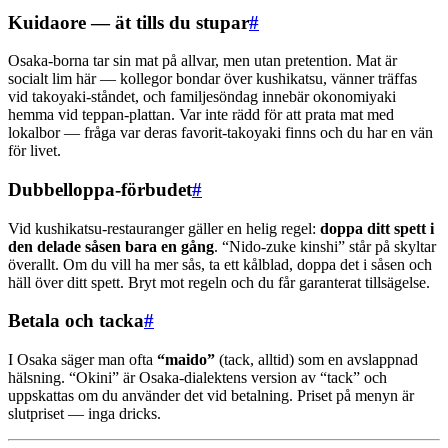
Kuidaore — ät tills du stupar
#
Osaka-borna tar sin mat på allvar, men utan pretention. Mat är
socialt lim här — kollegor bondar över kushikatsu, vänner träffas
vid takoyaki-ståndet, och familjesöndag innebär okonomiyaki
hemma vid teppan-plattan. Var inte rädd för att prata mat med
lokalbor — fråga var deras favorit-takoyaki finns och du har en vän
för livet.
Dubbelloppa-förbudet
#
Vid kushikatsu-restauranger gäller en helig regel:
doppa ditt spett i
den delade såsen bara en gång
. “Nido-zuke kinshi” står på skyltar
överallt. Om du vill ha mer sås, ta ett kålblad, doppa det i såsen och
häll över ditt spett. Bryt mot regeln och du får garanterat tillsägelse.
Betala och tacka
#
I Osaka säger man ofta
“maido”
(tack, alltid) som en avslappnad
hälsning. “Okini” är Osaka-dialektens version av “tack” och
uppskattas om du använder det vid betalning. Priset på menyn är
slutpriset — inga dricks.