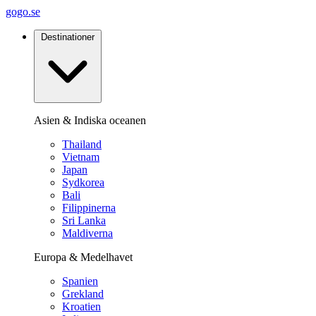
gogo.se
Destinationer
Asien & Indiska oceanen
Thailand
Vietnam
Japan
Sydkorea
Bali
Filippinerna
Sri Lanka
Maldiverna
Europa & Medelhavet
Spanien
Grekland
Kroatien