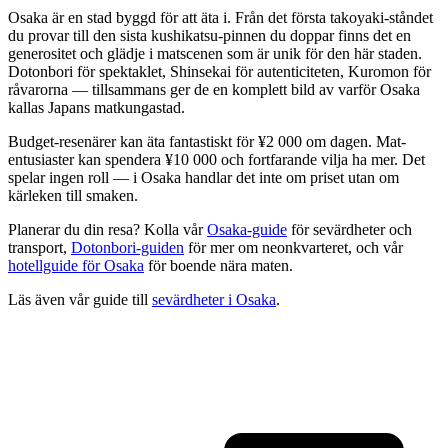
Osaka är en stad byggd för att äta i. Från det första takoyaki-ståndet
du provar till den sista kushikatsu-pinnen du doppar finns det en
generositet och glädje i matscenen som är unik för den här staden.
Dotonbori för spektaklet, Shinsekai för autenticiteten, Kuromon för
råvarorna — tillsammans ger de en komplett bild av varför Osaka
kallas Japans matkungastad.
Budget-resenärer kan äta fantastiskt för ¥2 000 om dagen. Mat-
entusiaster kan spendera ¥10 000 och fortfarande vilja ha mer. Det
spelar ingen roll — i Osaka handlar det inte om priset utan om
kärleken till smaken.
Planerar du din resa? Kolla vår
Osaka-guide
för sevärdheter och
transport,
Dotonbori-guiden
för mer om neonkvarteret, och vår
hotellguide för Osaka
för boende nära maten.
Läs även vår guide till
sevärdheter i Osaka
.