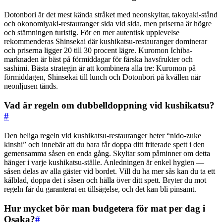
Dotonbori är det mest kända stråket med neonskyltar, takoyaki-stånd
och okonomiyaki-restauranger sida vid sida, men priserna är högre
och stämningen turistig. För en mer autentisk upplevelse
rekommenderas Shinsekai där kushikatsu-restauranger dominerar
och priserna ligger 20 till 30 procent lägre. Kuromon Ichiba-
marknaden är bäst på förmiddagar för färska havsfrukter och
sashimi. Bästa strategin är att kombinera alla tre: Kuromon på
förmiddagen, Shinsekai till lunch och Dotonbori på kvällen när
neonljusen tänds.
Vad är regeln om dubbelldoppning vid kushikatsu?
#
Den heliga regeln vid kushikatsu-restauranger heter “nido-zuke
kinshi” och innebär att du bara får doppa ditt friterade spett i den
gemensamma såsen en enda gång. Skyltar som påminner om detta
hänger i varje kushikatsu-ställe. Anledningen är enkel hygien —
såsen delas av alla gäster vid bordet. Vill du ha mer sås kan du ta ett
kålblad, doppa det i såsen och hälla över ditt spett. Bryter du mot
regeln får du garanterat en tillsägelse, och det kan bli pinsamt.
Hur mycket bör man budgetera för mat per dag i
Osaka?
#