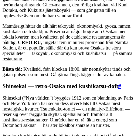
berömda springande Glico-mannen, den rörliga krabban vid Kani
Doraku, och Kukurus jättetakoyaki — som gör gatan till en
upplevelse även om du bara vandrar förbi.
Matmässigt hittar du allt här: takoyaki, okonomiyaki, gyoza, ramen,
kushikatsu och skaldjur. Priserna är något högre än i Osakas mer
lokala kvarter, men kvaliteten på de etablerade restaurangerna är
pålitlig.
CREO-RU
, ungefär fem minuters promenad från Namba
Station, är ett populärt ställe där du kan prova Osakas tre stora
specialiteter — takoyaki, okonomiyaki och kushikatsu — på samma
restaurang.
Bästa tid:
Kvällstid, från klockan 18:00, när neonskyltar tänds och
gatan pulserar som mest. Gå gärna längs bägge sidor av kanalen.
Shinsekai — retro-Osaka med kushikatsu-doft
#
Shinsekai (“Nya världen”) byggdes 1912 som en blandning av Paris
och New York men har sedan dess utvecklats till Osakas mest
nostalgiska kvarter. Tsutenkaku-tornet — en miniatyr-Eiffeltorn —
reser sig över färgglada skyltar, spelhallar och framför allt
kushikatsu-restauranger. Området har en rå, äkta energi som
Dotonbori saknar — här äter lokalbor snarare än turister.
Förutom kushikatsu hittar du billiga izakayor, yakitori-stånd och