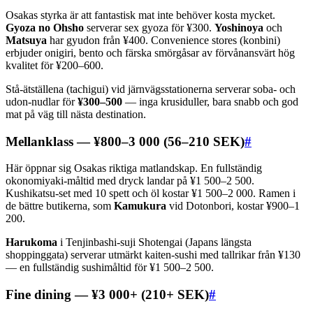
Osakas styrka är att fantastisk mat inte behöver kosta mycket.
Gyoza no Ohsho
serverar sex gyoza för ¥300.
Yoshinoya
och
Matsuya
har gyudon från ¥400. Convenience stores (konbini)
erbjuder onigiri, bento och färska smörgåsar av förvånansvärt hög
kvalitet för ¥200–600.
Stå-ätställena (tachigui) vid järnvägsstationerna serverar soba- och
udon-nudlar för
¥300–500
— inga krusiduller, bara snabb och god
mat på väg till nästa destination.
Mellanklass — ¥800–3 000 (56–210 SEK)
#
Här öppnar sig Osakas riktiga matlandskap. En fullständig
okonomiyaki-måltid med dryck landar på ¥1 500–2 500.
Kushikatsu-set med 10 spett och öl kostar ¥1 500–2 000. Ramen i
de bättre butikerna, som
Kamukura
vid Dotonbori, kostar ¥900–1
200.
Harukoma
i Tenjinbashi-suji Shotengai (Japans längsta
shoppinggata) serverar utmärkt kaiten-sushi med tallrikar från ¥130
— en fullständig sushimåltid för ¥1 500–2 500.
Fine dining — ¥3 000+ (210+ SEK)
#