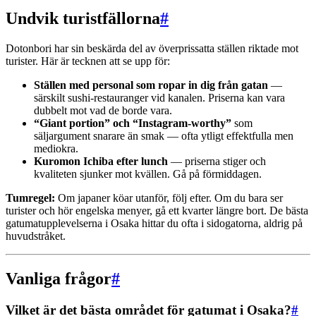
Undvik turistfällorna
#
Dotonbori har sin beskärda del av överprissatta ställen riktade mot
turister. Här är tecknen att se upp för:
Ställen med personal som ropar in dig från gatan
—
särskilt sushi-restauranger vid kanalen. Priserna kan vara
dubbelt mot vad de borde vara.
“Giant portion” och “Instagram-worthy”
som
säljargument snarare än smak — ofta ytligt effektfulla men
mediokra.
Kuromon Ichiba efter lunch
— priserna stiger och
kvaliteten sjunker mot kvällen. Gå på förmiddagen.
Tumregel:
Om japaner köar utanför, följ efter. Om du bara ser
turister och hör engelska menyer, gå ett kvarter längre bort. De bästa
gatumatupplevelserna i Osaka hittar du ofta i sidogatorna, aldrig på
huvudstråket.
Vanliga frågor
#
Vilket är det bästa området för gatumat i Osaka?
#