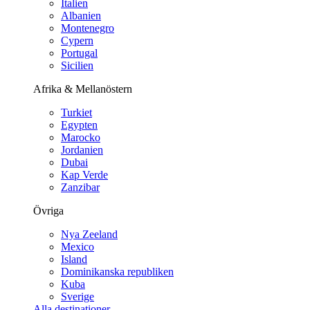
Italien
Albanien
Montenegro
Cypern
Portugal
Sicilien
Afrika & Mellanöstern
Turkiet
Egypten
Marocko
Jordanien
Dubai
Kap Verde
Zanzibar
Övriga
Nya Zeeland
Mexico
Island
Dominikanska republiken
Kuba
Sverige
Alla destinationer