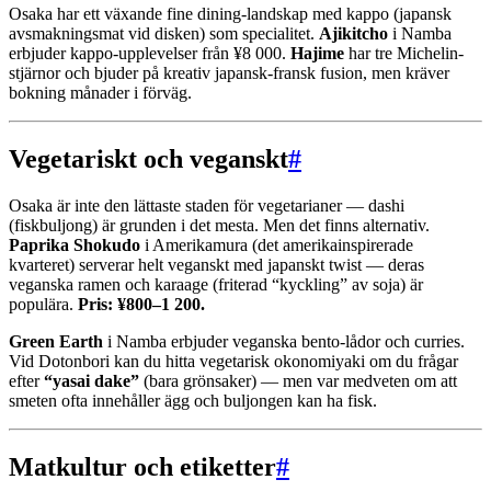
Osaka har ett växande fine dining-landskap med kappo (japansk
avsmakningsmat vid disken) som specialitet.
Ajikitcho
i Namba
erbjuder kappo-upplevelser från ¥8 000.
Hajime
har tre Michelin-
stjärnor och bjuder på kreativ japansk-fransk fusion, men kräver
bokning månader i förväg.
Vegetariskt och veganskt
#
Osaka är inte den lättaste staden för vegetarianer — dashi
(fiskbuljong) är grunden i det mesta. Men det finns alternativ.
Paprika Shokudo
i Amerikamura (det amerikainspirerade
kvarteret) serverar helt veganskt med japanskt twist — deras
veganska ramen och karaage (friterad “kyckling” av soja) är
populära.
Pris: ¥800–1 200.
Green Earth
i Namba erbjuder veganska bento-lådor och curries.
Vid Dotonbori kan du hitta vegetarisk okonomiyaki om du frågar
efter
“yasai dake”
(bara grönsaker) — men var medveten om att
smeten ofta innehåller ägg och buljongen kan ha fisk.
Matkultur och etiketter
#