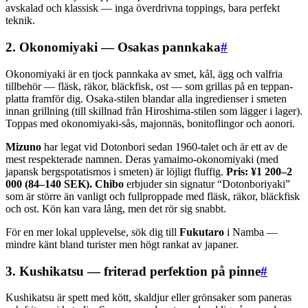
avskalad och klassisk — inga överdrivna toppings, bara perfekt
teknik.
2. Okonomiyaki — Osakas pannkaka
#
Okonomiyaki är en tjock pannkaka av smet, kål, ägg och valfria
tillbehör — fläsk, räkor, bläckfisk, ost — som grillas på en teppan-
platta framför dig. Osaka-stilen blandar alla ingredienser i smeten
innan grillning (till skillnad från Hiroshima-stilen som lägger i lager).
Toppas med okonomiyaki-sås, majonnäs, bonitoflingor och aonori.
Mizuno
har legat vid Dotonbori sedan 1960-talet och är ett av de
mest respekterade namnen. Deras yamaimo-okonomiyaki (med
japansk bergspotatismos i smeten) är löjligt fluffig.
Pris: ¥1 200–2
000 (84–140 SEK).
Chibo
erbjuder sin signatur “Dotonboriyaki”
som är större än vanligt och fullproppade med fläsk, räkor, bläckfisk
och ost. Kön kan vara lång, men det rör sig snabbt.
För en mer lokal upplevelse, sök dig till
Fukutaro
i Namba —
mindre känt bland turister men högt rankat av japaner.
3. Kushikatsu — friterad perfektion på pinne
#
Kushikatsu är spett med kött, skaldjur eller grönsaker som paneras