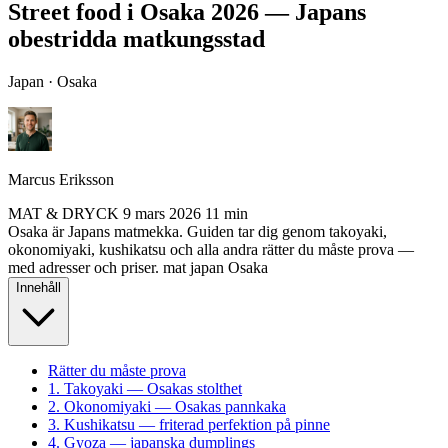
Street food i Osaka 2026 — Japans
obestridda matkungsstad
Japan · Osaka
Marcus Eriksson
MAT & DRYCK
9 mars 2026
11 min
Osaka är Japans matmekka. Guiden tar dig genom takoyaki,
okonomiyaki, kushikatsu och alla andra rätter du måste prova —
med adresser och priser.
mat
japan
Osaka
Innehåll
Rätter du måste prova
1. Takoyaki — Osakas stolthet
2. Okonomiyaki — Osakas pannkaka
3. Kushikatsu — friterad perfektion på pinne
4. Gyoza — japanska dumplings