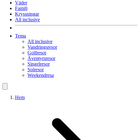
Väder
Familj
Kryssningar
All inclusive
Tema
All inclusive
Vandringsresor
Golfresor
Äventyrsresor
Singelresor
Solresor
Weekendresa
Hem