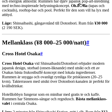
och energisk atmosfär. Rummen har djärv japansk pop-art-inredning
med techno-inspirerade belysningskoncept.
Oh.lिवia
(tapas och
cocktails), rooftop-bar och pool. Perfekt för den som vill ha lyx med
attityd.
Läge:
Shinsaibashi, gångavstånd till Dotonbori. Rum från
¥30 000
(2 190 SEK).
Mellanklass (¥8 000–25 000/natt)
#
Cross Hotel Osaka
#
Cross Hotel Osaka
vid Shinsaibashi/Dotonbori erbjuder modern
japansk design, storbad (onsen-liknande) med utsikt och ett av
Osakas bästa frukostbuffé-koncept med lokala ingredienser.
Rummen är snygga och ovanligt rymliga för prisklassen (20–25
kvm). Takterrassen med utsikt över Dotonbori-kanalen är perfekt för
kvällsdrinkar.
Hotelllobbyn fungerar som en minibar med gratis te och kaffe.
Rummen har Simmons-sängar och regndusch.
Bästa mellanklass-
valet
i centrala Osaka.
Läge:
2 minuter från Shinsaibashi Station, mitt i allt. Rum från
¥12