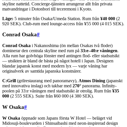
skyline nattetid. Concierge-tjänsten arrangerar allt från privata
matvandringar i Dotonbori till teceremoni i Kyoto.
Läge:
5 minuter från Osaka/Umeda Station. Rum från
¥40 000
(2
920 SEK). Club-rum med lounge-access från ¥55 000 (4 015 SEK).
Conrad Osaka
#
Conrad Osaka
i Nakanoshima (ön mellan Osakas två floder)
dominerar den centrala skyline med rum på
33:e–40:e våningen
.
Alla rum har golvhöga fönster med antingen flod- eller stadsutsikt
— utsikten är bland de bästa på något hotell i Japan. Designen
blandar japansk konst med modern lyx — varje våning har
originalverk av samtida japanska konstnärer.
C:Grill
(grilrestaurang med panoramavy),
Atmos Dining
(japanskt
med innovativa inslag) och takbar med
270°
panorama. Infinity-
poolen på 33:e våningen med stadsutsikt är otrolig. Rum från
¥35
000
(2 555 SEK). Suite från ¥60 000 (4 380 SEK).
W Osaka
#
W Osaka
öppnade som Japans första W Hotel — beläget vid
Midosuji-boulevarden i Shinsaibashi med neon-inspirerad design