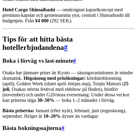
Hotel Cargo Shinsaibashi
— omdesignat kapselkoncept med
premium-kapslar och gemensamma ytor, centralt i Shinsaibashi till
budgetpris. Från
¥4 000
(292 SEK).
Tips för att hitta bästa
hotellerbjudandena
#
Boka i förväg vs last-minute
#
Osaka har jämnare priser än Kyoto — säsongsvariationen är mindre
dramatisk.
Högsäsong med prisökningar:
körsbärsblomning
(april), Golden Week (slutet april–början maj), Tenjin Matsuri (
25
juli
, Osakas största festival med eldshow på floden), höstlöv
(november) och under G20/stora evenemang. Under dessa veckor
kan priserna stiga
30–50%
— boka 1–2 månader i förväg.
Bästa priserna:
Januari (efter nyår), februari, juni (regnsäsong),
september. Helger är
10–20%
dyrare än vardagar.
Bästa bokningssajterna
#