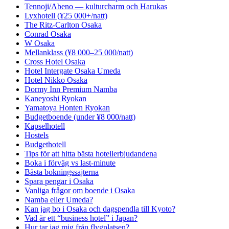
Tennoji/Abeno — kulturcharm och Harukas
Lyxhotell (¥25 000+/natt)
The Ritz-Carlton Osaka
Conrad Osaka
W Osaka
Mellanklass (¥8 000–25 000/natt)
Cross Hotel Osaka
Hotel Intergate Osaka Umeda
Hotel Nikko Osaka
Dormy Inn Premium Namba
Kaneyoshi Ryokan
Yamatoya Honten Ryokan
Budgetboende (under ¥8 000/natt)
Kapselhotell
Hostels
Budgethotell
Tips för att hitta bästa hotellerbjudandena
Boka i förväg vs last-minute
Bästa bokningssajterna
Spara pengar i Osaka
Vanliga frågor om boende i Osaka
Namba eller Umeda?
Kan jag bo i Osaka och dagspendla till Kyoto?
Vad är ett “business hotel” i Japan?
Hur tar jag mig från flygplatsen?