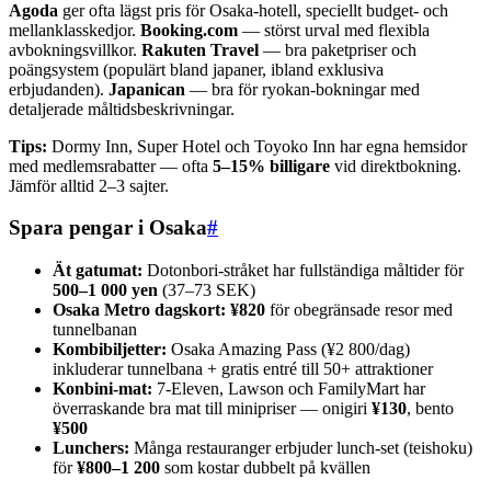
Agoda
ger ofta lägst pris för Osaka-hotell, speciellt budget- och
mellanklasskedjor.
Booking.com
— störst urval med flexibla
avbokningsvillkor.
Rakuten Travel
— bra paketpriser och
poängsystem (populärt bland japaner, ibland exklusiva
erbjudanden).
Japanican
— bra för ryokan-bokningar med
detaljerade måltidsbeskrivningar.
Tips:
Dormy Inn, Super Hotel och Toyoko Inn har egna hemsidor
med medlemsrabatter — ofta
5–15% billigare
vid direktbokning.
Jämför alltid 2–3 sajter.
Spara pengar i Osaka
#
Ät gatumat:
Dotonbori-stråket har fullständiga måltider för
500–1 000 yen
(37–73 SEK)
Osaka Metro dagskort:
¥820
för obegränsade resor med
tunnelbanan
Kombibiljetter:
Osaka Amazing Pass (¥2 800/dag)
inkluderar tunnelbana + gratis entré till 50+ attraktioner
Konbini-mat:
7-Eleven, Lawson och FamilyMart har
överraskande bra mat till minipriser — onigiri
¥130
, bento
¥500
Lunchers:
Många restauranger erbjuder lunch-set (teishoku)
för
¥800–1 200
som kostar dubbelt på kvällen