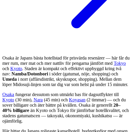
Osaka är Japans bästa hotellstad för prisvärda resenärer — här får du
mer rum, mer mat och mer nattliv för pengarna jämfört med
Tokyo
och
Kyoto
. Staden är kompakt och effektivt uppbyggd kring två
nav:
Namba/Dotonbori
i söder (gatumat, nöje, shopping) och
Umeda
i norr (affärsdistrikt, skyskrapor, shopping). Mellan dem
löper Midosuji-linjen som tar dig var som helst på under 15 minuter.
Osaka
fungerar dessutom som utmärkt bas för dagsutflykter till
Kyoto
(30 min),
Nara
(45 min) och
Koyasan
(2 timmar) — och du
sover billigare och äter bättre på kvällen. Osaka är generellt
20–
40% billigare
än Kyoto och Tokyo för jämförbar hotellkvalitet, och
stadens gatumatscen — takoyaki, okonomiyaki, kushikatsu — är
ojämförlig.
Här hittar du Japans roligaste kapselhotell, budgetkedjor med onsen,