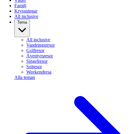
Väder
Familj
Kryssningar
All inclusive
Tema
All inclusive
Vandringsresor
Golfresor
Äventyrsresor
Singelresor
Solresor
Weekendresa
Alla teman