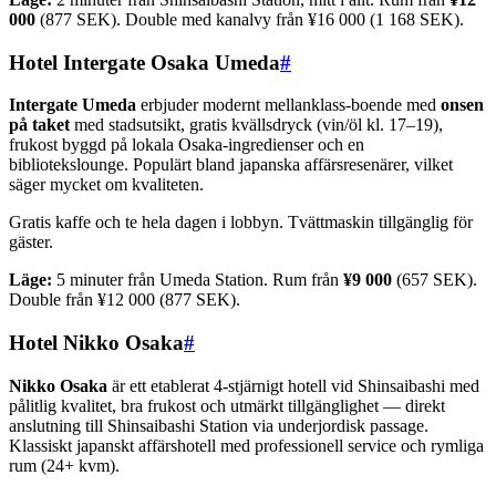
000
(877 SEK). Double med kanalvy från ¥16 000 (1 168 SEK).
Hotel Intergate Osaka Umeda
#
Intergate Umeda
erbjuder modernt mellanklass-boende med
onsen
på taket
med stadsutsikt, gratis kvällsdryck (vin/öl kl. 17–19),
frukost byggd på lokala Osaka-ingredienser och en
bibliotekslounge. Populärt bland japanska affärsresenärer, vilket
säger mycket om kvaliteten.
Gratis kaffe och te hela dagen i lobbyn. Tvättmaskin tillgänglig för
gäster.
Läge:
5 minuter från Umeda Station. Rum från
¥9 000
(657 SEK).
Double från ¥12 000 (877 SEK).
Hotel Nikko Osaka
#
Nikko Osaka
är ett etablerat 4-stjärnigt hotell vid Shinsaibashi med
pålitlig kvalitet, bra frukost och utmärkt tillgänglighet — direkt
anslutning till Shinsaibashi Station via underjordisk passage.
Klassiskt japanskt affärshotell med professionell service och rymliga
rum (24+ kvm).