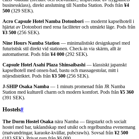
businessklass), direkt anslutning till Namba Station. Pods från
¥4
500
(329 SEK).
Acro Capsule Hotel Namba Dotonbori
— modernt kapselhotell i
hjärtat av Dotonbori med rena faciliteter och utmärkt läge. Pods från
¥3 500
(256 SEK).
Nine Hours Namba Station
— minimalistiskt designkapsel med
futuristisk stil direkt vid stationen. Check-in via skärm, allt är
automatiserat. Pods från
¥4 000
(292 SEK).
Capsule Hotel Asahi Plaza Shinsaibashi
— klassiskt japanskt
kapselhotell med onsen-bad, bastu och massagestolar, mitt i
nöjesdistriktet. Pods från
¥3 500
(256 SEK).
J-SHIP Osaka Namba
— 1 minuts promenad från JR Namba
Station med kulturell charm och modern komfort. Pods från
¥5 360
(391 SEK).
Hostels
#
The Dorm Hostel Osaka
nära Namba — färgstarkt och socialt
hostel med bar, taklandskap med utsikt och regelbundna evenemang
(matvandringar, karaoke-kvällar, pubcrawls). Sovsal från
¥2 500
(183 SEK). Privat rum från ¥6 000.