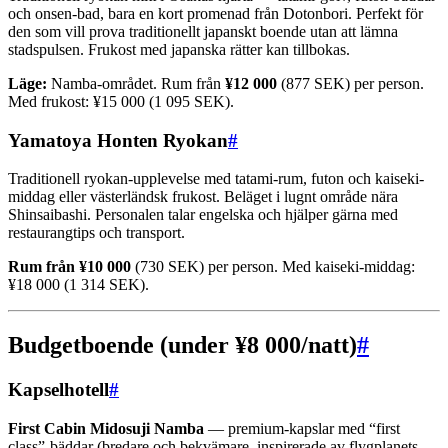
och onsen-bad, bara en kort promenad från Dotonbori. Perfekt för
den som vill prova traditionellt japanskt boende utan att lämna
stadspulsen. Frukost med japanska rätter kan tillbokas.
Läge:
Namba-området. Rum från
¥12 000
(877 SEK) per person.
Med frukost: ¥15 000 (1 095 SEK).
Yamatoya Honten Ryokan
#
Traditionell ryokan-upplevelse med tatami-rum, futon och kaiseki-
middag eller västerländsk frukost. Beläget i lugnt område nära
Shinsaibashi. Personalen talar engelska och hjälper gärna med
restaurangtips och transport.
Rum från ¥10 000
(730 SEK) per person. Med kaiseki-middag:
¥18 000 (1 314 SEK).
Budgetboende (under ¥8 000/natt)
#
Kapselhotell
#
First Cabin Midosuji Namba
— premium-kapslar med “first
class”-bäddar (bredare och bekvämare, inspirerade av flygplanets