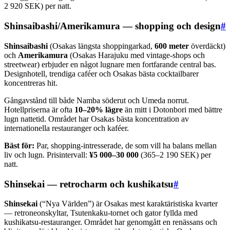
2 920 SEK) per natt.
Shinsaibashi/Amerikamura — shopping och design
#
Shinsaibashi
(Osakas längsta shoppingarkad,
600 meter
överdäckt)
och
Amerikamura
(Osakas Harajuku med vintage-shops och
streetwear) erbjuder en något lugnare men fortfarande central bas.
Designhotell, trendiga caféer och Osakas bästa cocktailbarer
koncentreras hit.
Gångavstånd till både Namba söderut och Umeda norrut.
Hotellpriserna är ofta
10–20% lägre
än mitt i Dotonbori med bättre
lugn nattetid. Området har Osakas bästa koncentration av
internationella restauranger och kaféer.
Bäst för:
Par, shopping-intresserade, de som vill ha balans mellan
liv och lugn. Prisintervall:
¥5 000–30 000
(365–2 190 SEK) per
natt.
Shinsekai — retrocharm och kushikatsu
#
Shinsekai
(“Nya Världen”) är Osakas mest karaktäristiska kvarter
— retroneonskyltar, Tsutenkaku-tornet och gator fyllda med
kushikatsu-restauranger. Området har genomgått en renässans och