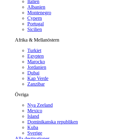
Italien
Albanien
Montenegro
Cypern
Portugal
Sicilien
Afrika & Mellanöstern
Turkiet
Egypten
Marocko
Jordanien
Dubai
Kap Verde
Zanzibar
Övriga
Nya Zeeland
Mexico
Island
Dominikanska republiken
Kuba
Sverige
Alla destinationer