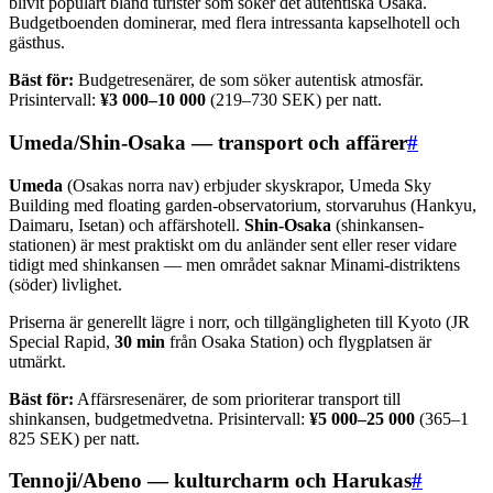
blivit populärt bland turister som söker det autentiska Osaka.
Budgetboenden dominerar, med flera intressanta kapselhotell och
gästhus.
Bäst för:
Budgetresenärer, de som söker autentisk atmosfär.
Prisintervall:
¥3 000–10 000
(219–730 SEK) per natt.
Umeda/Shin-Osaka — transport och affärer
#
Umeda
(Osakas norra nav) erbjuder skyskrapor, Umeda Sky
Building med floating garden-observatorium, storvaruhus (Hankyu,
Daimaru, Isetan) och affärshotell.
Shin-Osaka
(shinkansen-
stationen) är mest praktiskt om du anländer sent eller reser vidare
tidigt med shinkansen — men området saknar Minami-distriktens
(söder) livlighet.
Priserna är generellt lägre i norr, och tillgängligheten till Kyoto (JR
Special Rapid,
30 min
från Osaka Station) och flygplatsen är
utmärkt.
Bäst för:
Affärsresenärer, de som prioriterar transport till
shinkansen, budgetmedvetna. Prisintervall:
¥5 000–25 000
(365–1
825 SEK) per natt.
Tennoji/Abeno — kulturcharm och Harukas
#