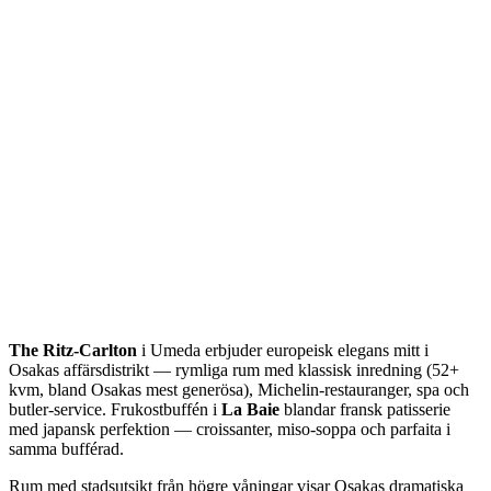
The Ritz-Carlton
i Umeda erbjuder europeisk elegans mitt i
Osakas affärsdistrikt — rymliga rum med klassisk inredning (52+
kvm, bland Osakas mest generösa), Michelin-restauranger, spa och
butler-service. Frukostbuffén i
La Baie
blandar fransk patisserie
med japansk perfektion — croissanter, miso-soppa och parfaita i
samma bufférad.
Rum med stadsutsikt från högre våningar visar Osakas dramatiska