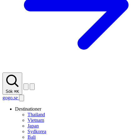
Sök
⌘K
gogo.se
Destinationer
Thailand
Vietnam
Japan
Sydkorea
Bali