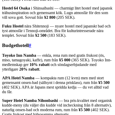
Hostel 64 Osaka
i Shinsaibashi — charmigt litet hostel med japansk
trähusinspiration och gemensamt kök. Lugn atmosfär för den som
vill sova gott. Sovsal från
¥2 800
(205 SEK).
Fuku Hostel
nära Shitennoji — nyare hostel med japanskt bad och
tyst atmosfär i Tennoji-området. Bra för kulturintresserade nära
templet. Sovsal från
¥2 500
(183 SEK).
Budgethotell
#
Toyoko Inn Namba
— enkla, rena rum med gratis frukost (ris,
miso, tamagoyaki, kaffe), rum från
¥5 000
(365 SEK). Toyoko Inn-
medlemskap ger
10% rabatt
och söndagserbjudande med
ytterligare
20% rabatt
.
APA Hotel Namba
— kompakta rum (12 kvm) men med stort
gemensamt onsen-bad (sällsynt i denna prisklass), rum från
¥5 500
(402 SEK). APA är Japans mest spridda kedja — du vet alltid vad
du får.
Super Hotel Namba Nihonbashi
— bra pris-kvalitet med organisk
kudde-meny (du väljer din kudde vid incheckning från 8 alternativ),
naturlig onsen-bad och moderna rum, rum från
¥5 500
(402 SEK).
Gratis frukost med hälsosamma alternativ.