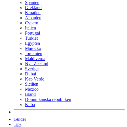
Spanien
Grekland
Kroatien
Albanien
Cypern
Italien
Portugal
Turkiet
Egypten
Marocko
Jordanien
Maldiverna
Nya Zeeland
Sverige
Dubai
Kap Verde
Sicilien
Mexico
Island
Dominikanska republiken
Kuba
Guider
Tips