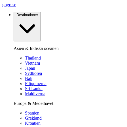
gogo.se
Destinationer
Asien & Indiska oceanen
Thailand
Vietnam
Japan
Sydkorea
Bali
Filippinerna
Sri Lanka
Maldiverna
Europa & Medelhavet
Spanien
Grekland
Kroatien