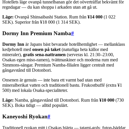
Hotellets läge ovanpå tunnelbanan gör det oöverträffat bekvämt för
regndagar — du kan shoppa i arkaden utan att gå ut.
Läge:
Ovanpå Shinsaibashi Station. Rum från
¥14 000
(1 022
SEK). Superior från ¥18 000 (1 314 SEK).
Dormy Inn Premium Namba
#
Dormy Inn
är Japans bäst bevarade hotellhemlighet — mellanklass
kedjehotell med
onsen på taket
(naturliga heta källor med
mineraler),
gratis sena-nattramen
(serveras kl. 21:30–23:00,
Osakas egen miso-ramen), tvättmaskiner och moderna rum med
Simmons-sängar. Premium Namba-filialen ligger centralt med
gångavstånd till Dotonbori.
Onsenen är genuin — inte bara ett varmt bad utan med
mineralberikat vatten och traditionell bastu. Frukostbuffé (extra ¥1
500) med lokala Osaka-specialiteter.
Läge:
Namba, gångavstånd till Dotonbori. Rum från
¥10 000
(730
SEK). Boka tidigt — alltid populärt.
Kaneyoshi Ryokan
#
Traditionell ryokan mitt i Osakas hjärta — tatami-golv, futon-bäddar