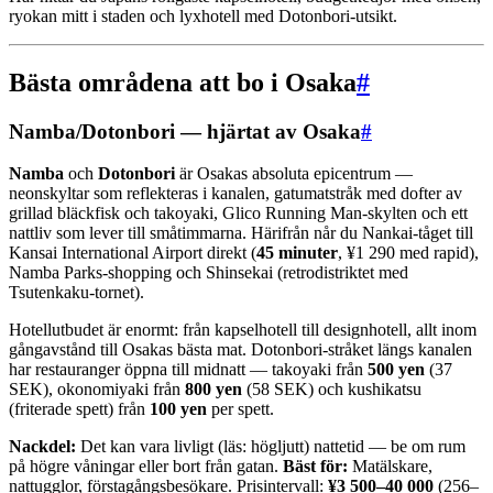
ryokan mitt i staden och lyxhotell med Dotonbori-utsikt.
Bästa områdena att bo i Osaka
#
Namba/Dotonbori — hjärtat av Osaka
#
Namba
och
Dotonbori
är Osakas absoluta epicentrum —
neonskyltar som reflekteras i kanalen, gatumatstråk med dofter av
grillad bläckfisk och takoyaki, Glico Running Man-skylten och ett
nattliv som lever till småtimmarna. Härifrån når du Nankai-tåget till
Kansai International Airport direkt (
45 minuter
, ¥1 290 med rapid),
Namba Parks-shopping och Shinsekai (retrodistriktet med
Tsutenkaku-tornet).
Hotellutbudet är enormt: från kapselhotell till designhotell, allt inom
gångavstånd till Osakas bästa mat. Dotonbori-stråket längs kanalen
har restauranger öppna till midnatt — takoyaki från
500 yen
(37
SEK), okonomiyaki från
800 yen
(58 SEK) och kushikatsu
(friterade spett) från
100 yen
per spett.
Nackdel:
Det kan vara livligt (läs: högljutt) nattetid — be om rum
på högre våningar eller bort från gatan.
Bäst för:
Matälskare,
nattugglor, förstagångsbesökare. Prisintervall:
¥3 500–40 000
(256–