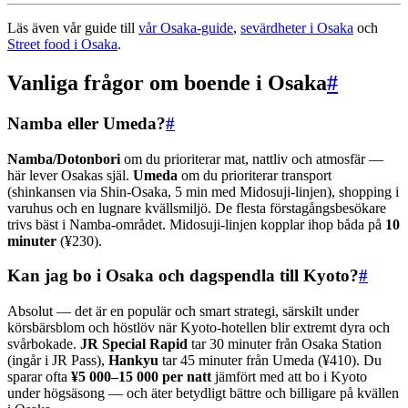
Läs även vår guide till
vår Osaka-guide
,
sevärdheter i Osaka
och
Street food i Osaka
.
Vanliga frågor om boende i Osaka
#
Namba eller Umeda?
#
Namba/Dotonbori
om du prioriterar mat, nattliv och atmosfär —
här lever Osakas själ.
Umeda
om du prioriterar transport
(shinkansen via Shin-Osaka, 5 min med Midosuji-linjen), shopping i
varuhus och en lugnare kvällsmiljö. De flesta förstagångsbesökare
trivs bäst i Namba-området. Midosuji-linjen kopplar ihop båda på
10
minuter
(¥230).
Kan jag bo i Osaka och dagspendla till Kyoto?
#
Absolut — det är en populär och smart strategi, särskilt under
körsbärsblom och höstlöv när Kyoto-hotellen blir extremt dyra och
svårbokade.
JR Special Rapid
tar 30 minuter från Osaka Station
(ingår i JR Pass),
Hankyu
tar 45 minuter från Umeda (¥410). Du
sparar ofta
¥5 000–15 000 per natt
jämfört med att bo i Kyoto
under högsäsong — och äter betydligt bättre och billigare på kvällen