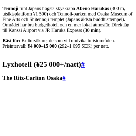
Tennoji
runt Japans högsta skyskrapa
Abeno Harukas
(300 m,
utsiktsplattform ¥1 500) och Tennoji-parken med Osaka Museum of
Fine Arts och Shitennoji-templet (Japans äldsta buddhisttempel).
Området har bra budgethotell och en mer lokal atmosfär. Direkttåg
till Kansai Airport via JR Haruka Express (
30 min
).
Bäst för:
Kultursökare, de som vill undvika turistområden.
Prisintervall:
¥4 000–15 000
(292–1 095 SEK) per natt.
Lyxhotell (¥25 000+/natt)
#
The Ritz-Carlton Osaka
#