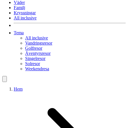
Väder
Familj
Kryssningar
All inclusive
Tema
All inclusive
Vandringsresor
Golfresor
Äventyrsresor
Singelresor
Solresor
Weekendresa
Hem