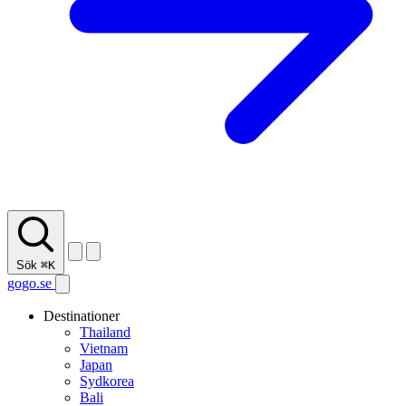
Sök
⌘K
gogo.se
Destinationer
Thailand
Vietnam
Japan
Sydkorea
Bali