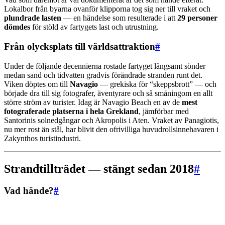
Lokalbor från byarna ovanför klipporna tog sig ner till vraket och
plundrade lasten
— en händelse som resulterade i att
29 personer
dömdes
för stöld av fartygets last och utrustning.
Från olycksplats till världsattraktion
#
Under de följande decennierna rostade fartyget långsamt sönder
medan sand och tidvatten gradvis förändrade stranden runt det.
Viken döptes om till
Navagio
— grekiska för “skeppsbrott” — och
började dra till sig fotografer, äventyrare och så småningom en allt
större ström av turister. Idag är Navagio Beach en av de
mest
fotograferade platserna i hela Grekland
, jämförbar med
Santorinis solnedgångar och Akropolis i Aten. Vraket av Panagiotis,
nu mer rost än stål, har blivit den ofrivilliga huvudrollsinnehavaren i
Zakynthos turistindustri.
Strandtillträdet — stängt sedan 2018
#
Vad hände?
#