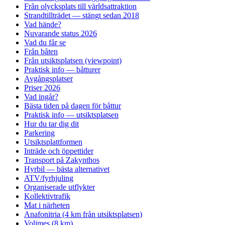
Från olycksplats till världsattraktion
Strandtillträdet — stängt sedan 2018
Vad hände?
Nuvarande status 2026
Vad du får se
Från båten
Från utsiktsplatsen (viewpoint)
Praktisk info — båtturer
Avgångsplatser
Priser 2026
Vad ingår?
Bästa tiden på dagen för båttur
Praktisk info — utsiktsplatsen
Hur du tar dig dit
Parkering
Utsiktsplattformen
Inträde och öppettider
Transport på Zakynthos
Hyrbil — bästa alternativet
ATV/fyrhjuling
Organiserade utflykter
Kollektivtrafik
Mat i närheten
Anafonitria (4 km från utsiktsplatsen)
Volimes (8 km)