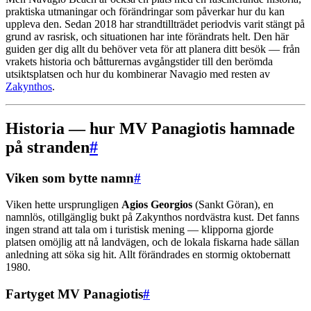
praktiska utmaningar och förändringar som påverkar hur du kan
uppleva den. Sedan 2018 har strandtillträdet periodvis varit stängt på
grund av rasrisk, och situationen har inte förändrats helt. Den här
guiden ger dig allt du behöver veta för att planera ditt besök — från
vrakets historia och båtturernas avgångstider till den berömda
utsiktsplatsen och hur du kombinerar Navagio med resten av
Zakynthos
.
Historia — hur MV Panagiotis hamnade
på stranden
#
Viken som bytte namn
#
Viken hette ursprungligen
Agios Georgios
(Sankt Göran), en
namnlös, otillgänglig bukt på Zakynthos nordvästra kust. Det fanns
ingen strand att tala om i turistisk mening — klipporna gjorde
platsen omöjlig att nå landvägen, och de lokala fiskarna hade sällan
anledning att söka sig hit. Allt förändrades en stormig oktobernatt
1980.
Fartyget MV Panagiotis
#