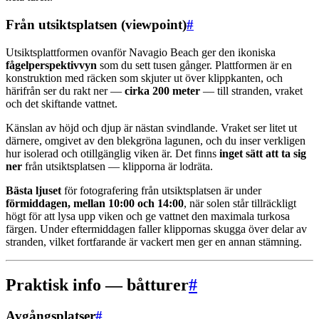
Från utsiktsplatsen (viewpoint)
#
Utsiktsplattformen ovanför Navagio Beach ger den ikoniska
fågelperspektivvyn
som du sett tusen gånger. Plattformen är en
konstruktion med räcken som skjuter ut över klippkanten, och
härifrån ser du rakt ner —
cirka 200 meter
— till stranden, vraket
och det skiftande vattnet.
Känslan av höjd och djup är nästan svindlande. Vraket ser litet ut
därnere, omgivet av den blekgröna lagunen, och du inser verkligen
hur isolerad och otillgänglig viken är. Det finns
inget sätt att ta sig
ner
från utsiktsplatsen — klipporna är lodräta.
Bästa ljuset
för fotografering från utsiktsplatsen är under
förmiddagen, mellan 10:00 och 14:00
, när solen står tillräckligt
högt för att lysa upp viken och ge vattnet den maximala turkosa
färgen. Under eftermiddagen faller klippornas skugga över delar av
stranden, vilket fortfarande är vackert men ger en annan stämning.
Praktisk info — båtturer
#
Avgångsplatser
#