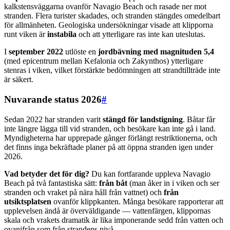
kalkstensväggarna ovanför Navagio Beach och rasade ner mot
stranden. Flera turister skadades, och stranden stängdes omedelbart
för allmänheten. Geologiska undersökningar visade att klipporna
runt viken är
instabila
och att ytterligare ras inte kan uteslutas.
I
september 2022
utlöste en
jordbävning med magnituden 5,4
(med epicentrum mellan Kefalonia och Zakynthos) ytterligare
stenras i viken, vilket förstärkte bedömningen att strandtillträde inte
är säkert.
Nuvarande status 2026
#
Sedan 2022 har stranden varit
stängd för landstigning
. Båtar får
inte längre lägga till vid stranden, och besökare kan inte gå i land.
Myndigheterna har upprepade gånger förlängt restriktionerna, och
det finns inga bekräftade planer på att öppna stranden igen under
2026.
Vad betyder det för dig?
Du kan fortfarande uppleva Navagio
Beach på två fantastiska sätt:
från båt
(man åker in i viken och ser
stranden och vraket på nära håll från vattnet) och
från
utsiktsplatsen
ovanför klippkanten. Många besökare rapporterar att
upplevelsen ändå är överväldigande — vattenfärgen, klippornas
skala och vrakets dramatik är lika imponerande sedd från vatten och
ovanifrån som från strandens nivå.