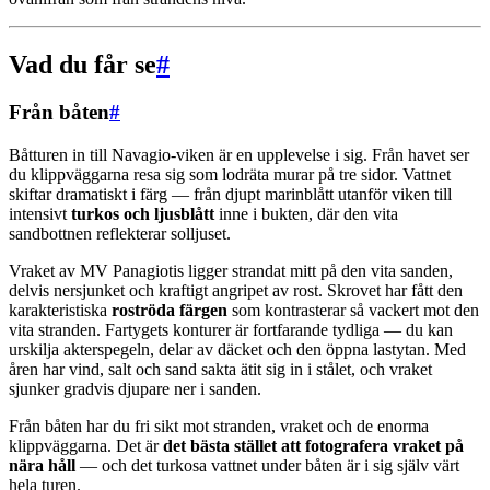
Vad du får se
#
Från båten
#
Båtturen in till Navagio-viken är en upplevelse i sig. Från havet ser
du klippväggarna resa sig som lodräta murar på tre sidor. Vattnet
skiftar dramatiskt i färg — från djupt marinblått utanför viken till
intensivt
turkos och ljusblått
inne i bukten, där den vita
sandbottnen reflekterar solljuset.
Vraket av MV Panagiotis ligger strandat mitt på den vita sanden,
delvis nersjunket och kraftigt angripet av rost. Skrovet har fått den
karakteristiska
roströda färgen
som kontrasterar så vackert mot den
vita stranden. Fartygets konturer är fortfarande tydliga — du kan
urskilja akterspegeln, delar av däcket och den öppna lastytan. Med
åren har vind, salt och sand sakta ätit sig in i stålet, och vraket
sjunker gradvis djupare ner i sanden.
Från båten har du fri sikt mot stranden, vraket och de enorma
klippväggarna. Det är
det bästa stället att fotografera vraket på
nära håll
— och det turkosa vattnet under båten är i sig själv värt
hela turen.