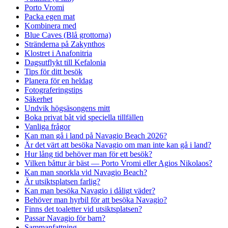
Porto Vromi
Packa egen mat
Kombinera med
Blue Caves (Blå grottorna)
Stränderna på Zakynthos
Klostret i Anafonitria
Dagsutflykt till Kefalonia
Tips för ditt besök
Planera för en heldag
Fotograferingstips
Säkerhet
Undvik högsäsongens mitt
Boka privat båt vid speciella tillfällen
Vanliga frågor
Kan man gå i land på Navagio Beach 2026?
Är det värt att besöka Navagio om man inte kan gå i land?
Hur lång tid behöver man för ett besök?
Vilken båttur är bäst — Porto Vromi eller Agios Nikolaos?
Kan man snorkla vid Navagio Beach?
Är utsiktsplatsen farlig?
Kan man besöka Navagio i dåligt väder?
Behöver man hyrbil för att besöka Navagio?
Finns det toaletter vid utsiktsplatsen?
Passar Navagio för barn?
Sammanfattning