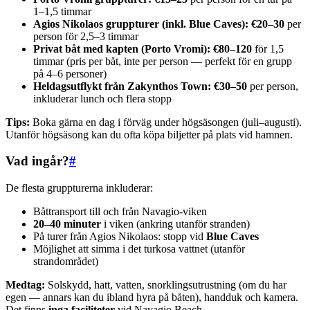
1–1,5 timmar
Agios Nikolaos gruppturer (inkl. Blue Caves):
€20–30
per
person för 2,5–3 timmar
Privat båt med kapten (Porto Vromi):
€80–120
för 1,5
timmar (pris per båt, inte per person — perfekt för en grupp
på 4–6 personer)
Heldagsutflykt från Zakynthos Town:
€30–50
per person,
inkluderar lunch och flera stopp
Tips:
Boka gärna en dag i förväg under högsäsongen (juli–augusti).
Utanför högsäsong kan du ofta köpa biljetter på plats vid hamnen.
Vad ingår?
#
De flesta gruppturerna inkluderar:
Båttransport till och från Navagio-viken
20–40 minuter
i viken (ankring utanför stranden)
På turer från Agios Nikolaos: stopp vid
Blue Caves
Möjlighet att simma i det turkosa vattnet (utanför
strandområdet)
Medtag:
Solskydd, hatt, vatten, snorklingsutrustning (om du har
egen — annars kan du ibland hyra på båten), handduk och kamera.
Det finns
inga faciliteter
vid Navagio Beach.