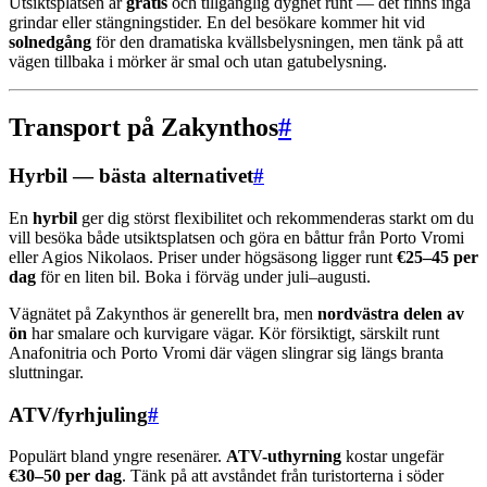
Utsiktsplatsen är
gratis
och tillgänglig dygnet runt — det finns inga
grindar eller stängningstider. En del besökare kommer hit vid
solnedgång
för den dramatiska kvällsbelysningen, men tänk på att
vägen tillbaka i mörker är smal och utan gatubelysning.
Transport på Zakynthos
#
Hyrbil — bästa alternativet
#
En
hyrbil
ger dig störst flexibilitet och rekommenderas starkt om du
vill besöka både utsiktsplatsen och göra en båttur från Porto Vromi
eller Agios Nikolaos. Priser under högsäsong ligger runt
€25–45 per
dag
för en liten bil. Boka i förväg under juli–augusti.
Vägnätet på Zakynthos är generellt bra, men
nordvästra delen av
ön
har smalare och kurvigare vägar. Kör försiktigt, särskilt runt
Anafonitria och Porto Vromi där vägen slingrar sig längs branta
sluttningar.
ATV/fyrhjuling
#
Populärt bland yngre resenärer.
ATV-uthyrning
kostar ungefär
€30–50 per dag
. Tänk på att avståndet från turistorterna i söder