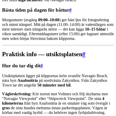
Bästa tiden på dagen för båttur
#
Morgonturer (avgång
09:00–10:00
) ger bäst ljus för fotografering
och minst trängsel. Mitt på dagen (11:00–14:00) är vattenfärgen som
mest intensiv men trängseln störst — det kan ligga
10–15 båtar
i
viken samtidigt. Eftermiddagsturer (efter 15:00) ger lugnare atmosfär
men solen börjar försvinna bakom klipporna.
Praktisk info — utsiktsplatsen
#
Hur du tar dig dit
#
Utsiktsplatsen ligger på klippornas krön ovanför Navagio Beach,
nära byn
Anafonitria
på nordvästra Zakynthos. Från Zakynthos
Town tar det ungefär
50 minuter med bil
.
Vägbeskrivning:
Kör norrut mot Volimes och följ skyltarna mot
“Navagio Viewpoint” eller “Shipwreck Viewpoint”. De sista
4
kilometerna
från byn Anafonitria är en smalare väg som övergår i
grus
de sista hundra metrarna innan parkeringsplatsen. Vägen är
körbar med vanlig hyrbil — du behöver ingen fyrhjulsdrivning.