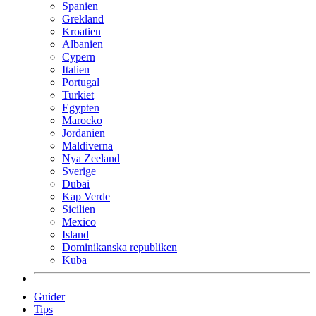
Spanien
Grekland
Kroatien
Albanien
Cypern
Italien
Portugal
Turkiet
Egypten
Marocko
Jordanien
Maldiverna
Nya Zeeland
Sverige
Dubai
Kap Verde
Sicilien
Mexico
Island
Dominikanska republiken
Kuba
Guider
Tips