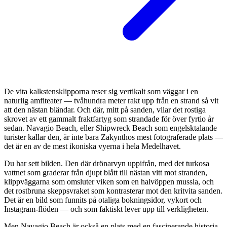
De vita kalkstensklipporna reser sig vertikalt som väggar i en
naturlig amfiteater — tvåhundra meter rakt upp från en strand så vit
att den nästan bländar. Och där, mitt på sanden, vilar det rostiga
skrovet av ett gammalt fraktfartyg som strandade för över fyrtio år
sedan. Navagio Beach, eller Shipwreck Beach som engelsktalande
turister kallar den, är inte bara Zakynthos mest fotograferade plats —
det är en av de mest ikoniska vyerna i hela Medelhavet.
Du har sett bilden. Den där drönarvyn uppifrån, med det turkosa
vattnet som graderar från djupt blått till nästan vitt mot stranden,
klippväggarna som omsluter viken som en halvöppen mussla, och
det rostbruna skeppsvraket som kontrasterar mot den kritvita sanden.
Det är en bild som funnits på otaliga bokningsidor, vykort och
Instagram-flöden — och som faktiskt lever upp till verkligheten.
Men Navagio Beach är också en plats med en fascinerande historia,