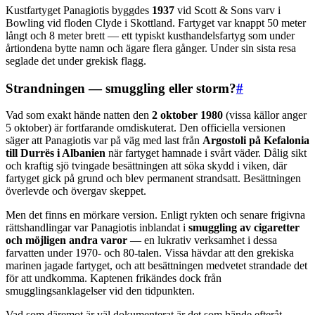
Kustfartyget Panagiotis byggdes
1937
vid Scott & Sons varv i
Bowling vid floden Clyde i Skottland. Fartyget var knappt 50 meter
långt och 8 meter brett — ett typiskt kusthandelsfartyg som under
årtiondena bytte namn och ägare flera gånger. Under sin sista resa
seglade det under grekisk flagg.
Strandningen — smuggling eller storm?
#
Vad som exakt hände natten den
2 oktober 1980
(vissa källor anger
5 oktober) är fortfarande omdiskuterat. Den officiella versionen
säger att Panagiotis var på väg med last från
Argostoli på Kefalonia
till Durrës i Albanien
när fartyget hamnade i svårt väder. Dålig sikt
och kraftig sjö tvingade besättningen att söka skydd i viken, där
fartyget gick på grund och blev permanent strandsatt. Besättningen
överlevde och övergav skeppet.
Men det finns en mörkare version. Enligt rykten och senare frigivna
rättshandlingar var Panagiotis inblandat i
smuggling av cigaretter
och möjligen andra varor
— en lukrativ verksamhet i dessa
farvatten under 1970- och 80-talen. Vissa hävdar att den grekiska
marinen jagade fartyget, och att besättningen medvetet strandade det
för att undkomma. Kaptenen frikändes dock från
smugglingsanklagelser vid den tidpunkten.
Vad som däremot är väl dokumenterat är det som hände efteråt.