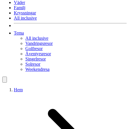
Väder
Familj
Kryssningar
All inclusive
Tema
All inclusive
Vandringsresor
Golfresor
Äventyrsresor
Singelresor
Solresor
Weekendresa
Hem