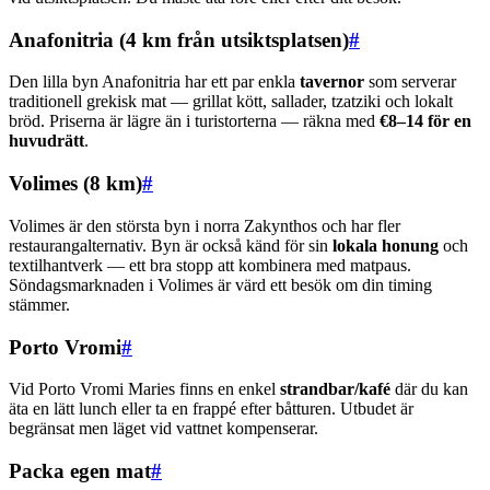
Anafonitria (4 km från utsiktsplatsen)
#
Den lilla byn Anafonitria har ett par enkla
tavernor
som serverar
traditionell grekisk mat — grillat kött, sallader, tzatziki och lokalt
bröd. Priserna är lägre än i turistorterna — räkna med
€8–14 för en
huvudrätt
.
Volimes (8 km)
#
Volimes är den största byn i norra Zakynthos och har fler
restaurangalternativ. Byn är också känd för sin
lokala honung
och
textilhantverk — ett bra stopp att kombinera med matpaus.
Söndagsmarknaden i Volimes är värd ett besök om din timing
stämmer.
Porto Vromi
#
Vid Porto Vromi Maries finns en enkel
strandbar/kafé
där du kan
äta en lätt lunch eller ta en frappé efter båtturen. Utbudet är
begränsat men läget vid vattnet kompenserar.
Packa egen mat
#