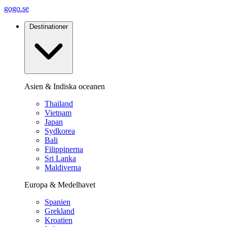
gogo.se
Destinationer
Asien & Indiska oceanen
Thailand
Vietnam
Japan
Sydkorea
Bali
Filippinerna
Sri Lanka
Maldiverna
Europa & Medelhavet
Spanien
Grekland
Kroatien