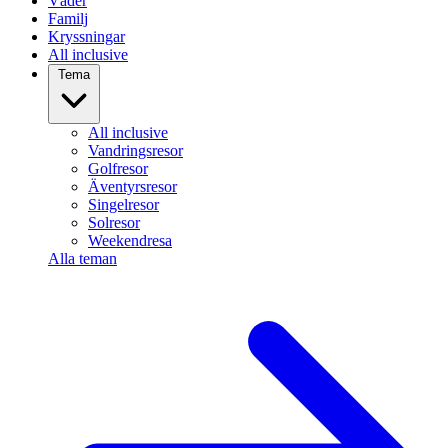
Väder
Familj
Kryssningar
All inclusive
Tema
All inclusive
Vandringsresor
Golfresor
Äventyrsresor
Singelresor
Solresor
Weekendresa
Alla teman