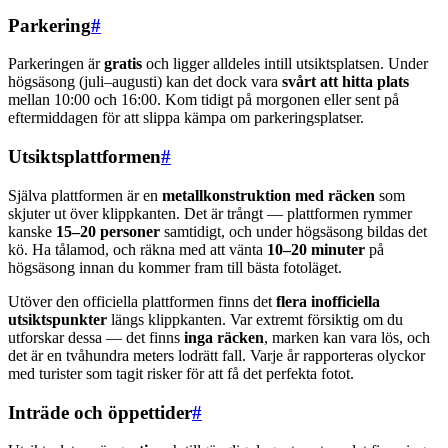
Parkering
#
Parkeringen är
gratis
och ligger alldeles intill utsiktsplatsen. Under
högsäsong (juli–augusti) kan det dock vara
svårt att hitta plats
mellan 10:00 och 16:00. Kom tidigt på morgonen eller sent på
eftermiddagen för att slippa kämpa om parkeringsplatser.
Utsiktsplattformen
#
Själva plattformen är en
metallkonstruktion med räcken
som
skjuter ut över klippkanten. Det är trångt — plattformen rymmer
kanske
15–20 personer
samtidigt, och under högsäsong bildas det
kö. Ha tålamod, och räkna med att vänta
10–20 minuter
på
högsäsong innan du kommer fram till bästa fotoläget.
Utöver den officiella plattformen finns det
flera inofficiella
utsiktspunkter
längs klippkanten. Var extremt försiktig om du
utforskar dessa — det finns
inga räcken
, marken kan vara lös, och
det är en tvåhundra meters lodrätt fall. Varje år rapporteras olyckor
med turister som tagit risker för att få det perfekta fotot.
Inträde och öppettider
#