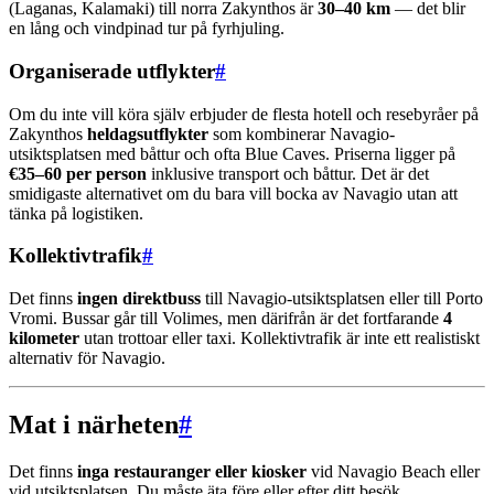
(Laganas, Kalamaki) till norra Zakynthos är
30–40 km
— det blir
en lång och vindpinad tur på fyrhjuling.
Organiserade utflykter
#
Om du inte vill köra själv erbjuder de flesta hotell och resebyråer på
Zakynthos
heldagsutflykter
som kombinerar Navagio-
utsiktsplatsen med båttur och ofta Blue Caves. Priserna ligger på
€35–60 per person
inklusive transport och båttur. Det är det
smidigaste alternativet om du bara vill bocka av Navagio utan att
tänka på logistiken.
Kollektivtrafik
#
Det finns
ingen direktbuss
till Navagio-utsiktsplatsen eller till Porto
Vromi. Bussar går till Volimes, men därifrån är det fortfarande
4
kilometer
utan trottoar eller taxi. Kollektivtrafik är inte ett realistiskt
alternativ för Navagio.
Mat i närheten
#
Det finns
inga restauranger eller kiosker
vid Navagio Beach eller
vid utsiktsplatsen. Du måste äta före eller efter ditt besök.