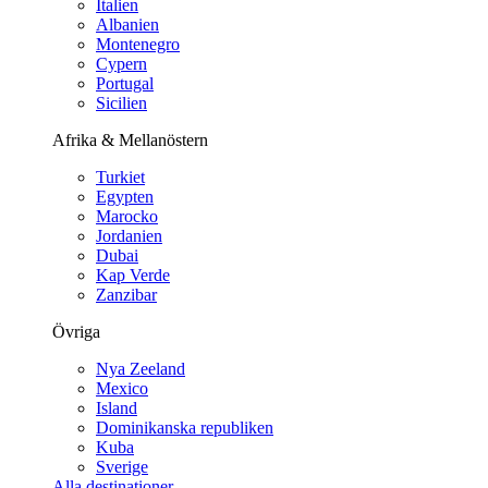
Italien
Albanien
Montenegro
Cypern
Portugal
Sicilien
Afrika & Mellanöstern
Turkiet
Egypten
Marocko
Jordanien
Dubai
Kap Verde
Zanzibar
Övriga
Nya Zeeland
Mexico
Island
Dominikanska republiken
Kuba
Sverige
Alla destinationer