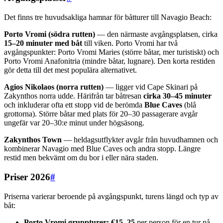
Det finns tre huvudsakliga hamnar för båtturer till Navagio Beach:
Porto Vromi (södra rutten)
— den närmaste avgångsplatsen, cirka
15–20 minuter med båt
till viken. Porto Vromi har två
avgångspunkter: Porto Vromi Maries (större båtar, mer turistiskt) och
Porto Vromi Anafonitria (mindre båtar, lugnare). Den korta restiden
gör detta till det mest populära alternativet.
Agios Nikolaos (norra rutten)
— ligger vid Cape Skinari på
Zakynthos norra udde. Härifrån tar båtresan
cirka 30–45 minuter
och inkluderar ofta ett stopp vid de berömda
Blue Caves
(blå
grottorna). Större båtar med plats för 20–30 passagerare avgår
ungefär var 20–30:e minut under högsäsong.
Zakynthos Town
— heldagsutflykter avgår från huvudhamnen och
kombinerar Navagio med Blue Caves och andra stopp. Längre
restid men bekvämt om du bor i eller nära staden.
Priser 2026
#
Priserna varierar beroende på avgångspunkt, turens längd och typ av
båt:
Porto Vromi gruppturer:
€15–25
per person för en tur på