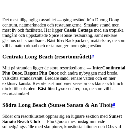
Det mest tillgängliga avsnittet — gångavstånd från Duong Dong
centrum, nattmarknaden och restaurangerna. Smalare strand men
mest liv och faciliteter. Här ligger
Cassia Cottage
med sin tropiska
trädgård och uppskattade Spice House-restaurang, samt enklare
gästhus och strandbarer.
Bäst för:
Backpackers, matälskare, de som
vill ha nattmarknad och restauranger inom gångavstånd.
Centrala Long Beach (resortområdet)
#
Mitt på stranden ligger de stora resortkedjorna —
InterContinental
Phu Quoc
,
Regent Phu Quoc
och andra nybyggen med breda,
välskötta strandavsnitt. Bredare sand, renare vatten och en mer
exklusiv känsla. Resortens strandbarer serverar cocktails och lunch
direkt till solstolen.
Bäst för:
Lyxresenärer, par, de som vill ha
resort-standard.
Södra Long Beach (Sunset Sanato & An Thoi)
#
Söder om resortklustret öppnar sig en lugnare sektion med
Sunset
Sanato Beach Club
— Phu Quocs mest instagrammade
solnedgångsställe med skulpturer, konstinstallationer och DJ:s vid