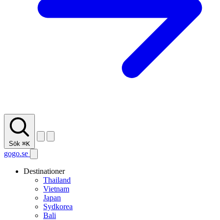
Sök
⌘K
gogo.se
Destinationer
Thailand
Vietnam
Japan
Sydkorea
Bali