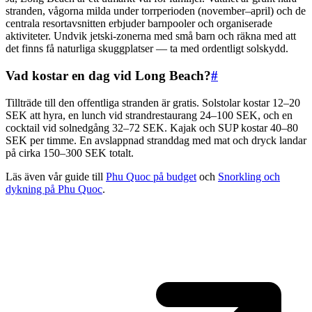
stranden, vågorna milda under torrperioden (november–april) och de
centrala resortavsnitten erbjuder barnpooler och organiserade
aktiviteter. Undvik jetski-zonerna med små barn och räkna med att
det finns få naturliga skuggplatser — ta med ordentligt solskydd.
Vad kostar en dag vid Long Beach?
#
Tillträde till den offentliga stranden är gratis. Solstolar kostar 12–20
SEK att hyra, en lunch vid strandrestaurang 24–100 SEK, och en
cocktail vid solnedgång 32–72 SEK. Kajak och SUP kostar 40–80
SEK per timme. En avslappnad stranddag med mat och dryck landar
på cirka 150–300 SEK totalt.
Läs även vår guide till
Phu Quoc på budget
och
Snorkling och
dykning på Phu Quoc
.