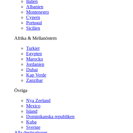
Italien
Albanien
Montenegro
Cypern
Portugal
Sicilien
Afrika & Mellanöstern
Turkiet
Egypten
Marocko
Jordanien
Dubai
Kap Verde
Zanzibar
Övriga
Nya Zeeland
Mexico
Island
Dominikanska republiken
Kuba
Sverige
Alla destinationer