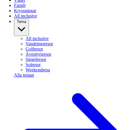
Väder
Familj
Kryssningar
All inclusive
Tema
All inclusive
Vandringsresor
Golfresor
Äventyrsresor
Singelresor
Solresor
Weekendresa
Alla teman