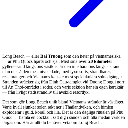
Long Beach — eller
Bai Truong
som den heter på vietnamesiska
— är Phu Quocs hjärta och själ. Med sina
över 20 kilometer
gyllene sand längs öns västkust är den inte bara öns längsta strand
utan också den mest utvecklade, med lyxresorts, strandbarer,
restauranger och Vietnams kanske mest spektakulära solnedgångar.
Stranden sträcker sig från Dinh Cau-templet vid Duong Dong i norr
till An Thoi-området i söder, och varje sektion har sin egen karaktär
— från livligt stadsstrandliv till avskild resortlyx.
Det som gör Long Beach unik bland Vietnams stränder är västläget.
Varje kväll sjunker solen rakt ner i Thailandviken, och himlen
exploderar i guld, korall och lila. Det är den dagliga ritualen på Phu
Quoc — hämta en cocktail, sätt dig i sanden och titta medan världen
färgas om. Här är allt du behöver veta om Long Beach.