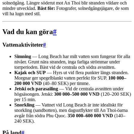
solnedgång. Längre söderut mot An Thoi blir stranden vildare och
mindre utvecklad.
Bäst för:
Fotografer, solnedgångsjägare, de som
vill ha lugn med stil.
Vad du kan göra
#
Vattenaktiviteter
#
Simning
— Long Beach har milt vatten som fungerar för alla
nivåer. Grunt nära stranden, inga farliga strömmar under
torrperioden. Bäst vid de centrala och södra avsnitten.
Kajak och SUP
— Hyrs ut vid flera punkter längs stranden.
Morgnar ger spegelblankt vatten perfekt för SUP.
100 000–
200 000 VND
(40–80 SEK) per timme.
Jetski och parasailing
— Vid de centrala avsnitten under
högsäsongen. Jetski:
300 000–500 000 VND
(120–200 SEK)
per 15 min.
Snorkling
— Vattnet vid Long Beach är inte idealiskt för
snorkling (sandbotten), men dagsutflykter till An Thoi-öarna
avgår från södra Phu Quoc.
350 000–600 000 VND
(140–
240 SEK).
På land
#