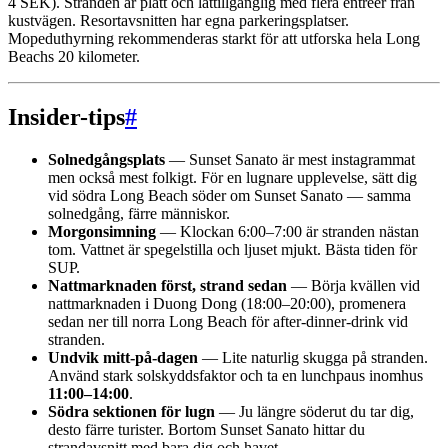
4 SEK). Stranden är platt och lättillgänglig med flera entréer från
kustvägen. Resortavsnitten har egna parkeringsplatser.
Mopeduthyrning rekommenderas starkt för att utforska hela Long
Beachs 20 kilometer.
Insider-tips
#
Solnedgångsplats
— Sunset Sanato är mest instagrammat
men också mest folkigt. För en lugnare upplevelse, sätt dig
vid södra Long Beach söder om Sunset Sanato — samma
solnedgång, färre människor.
Morgonsimning
— Klockan 6:00–7:00 är stranden nästan
tom. Vattnet är spegelstilla och ljuset mjukt. Bästa tiden för
SUP.
Nattmarknaden först, strand sedan
— Börja kvällen vid
nattmarknaden i Duong Dong (18:00–20:00), promenera
sedan ner till norra Long Beach för after-dinner-drink vid
stranden.
Undvik mitt-på-dagen
— Lite naturlig skugga på stranden.
Använd stark solskyddsfaktor och ta en lunchpaus inomhus
11:00–14:00
.
Södra sektionen för lugn
— Ju längre söderut du tar dig,
desto färre turister. Bortom Sunset Sanato hittar du
strandavsnitt med bara dig och havet.