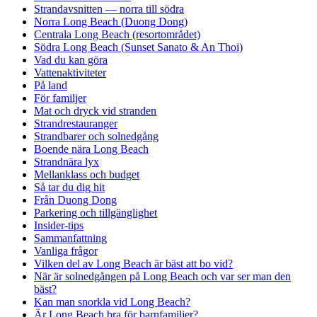
Strandavsnitten — norra till södra
Norra Long Beach (Duong Dong)
Centrala Long Beach (resortområdet)
Södra Long Beach (Sunset Sanato & An Thoi)
Vad du kan göra
Vattenaktiviteter
På land
För familjer
Mat och dryck vid stranden
Strandrestauranger
Strandbarer och solnedgång
Boende nära Long Beach
Strandnära lyx
Mellanklass och budget
Så tar du dig hit
Från Duong Dong
Parkering och tillgänglighet
Insider-tips
Sammanfattning
Vanliga frågor
Vilken del av Long Beach är bäst att bo vid?
När är solnedgången på Long Beach och var ser man den
bäst?
Kan man snorkla vid Long Beach?
Är Long Beach bra för barnfamiljer?