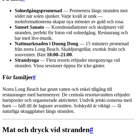
Solnedgångspromenad
— Promenera längs stranden mot
söder när solen sjunker. Varje kväll är unik —
molnformationerna skapar nya mönster av guld och rosa.
Sunset Sanato
— Konstinstallationer och skulpturer vid
stranden, perfekt för foton vid solnedgång. Restaurang och
bar med live-musik.
Nattmarknaden i Duong Dong
— 15 minuters promenad
från norra Long Beach. Skaldjursgrillar, exotisk frukt och
souvenirer. Bäst
18:00–21:00
.
Strandyoga
— Flera resorts erbjuder morgonyoga vid
stranden. Vissa sessioner öppna för icke-gäster.
För familjer
#
Norra Long Beach har grunt vatten och enkel tillgång till
restauranger med barnmenyer. De centrala resortavsnitten erbjuder
barnpooler och organiserade aktiviteter. Undvik jetski-zonerna med
barn — håll till de lugnare avsnitten. Solskydd är viktigt — få
naturliga skuggplatser längs stranden.
Mat och dryck vid stranden
#