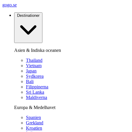
gogo.se
Destinationer
Asien & Indiska oceanen
Thailand
Vietnam
Japan
Sydkorea
Bali
Filippinerna
Sri Lanka
Maldiverna
Europa & Medelhavet
Spanien
Grekland
Kroatien