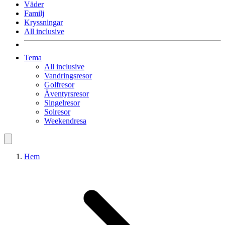
Väder
Familj
Kryssningar
All inclusive
Tema
All inclusive
Vandringsresor
Golfresor
Äventyrsresor
Singelresor
Solresor
Weekendresa
Hem