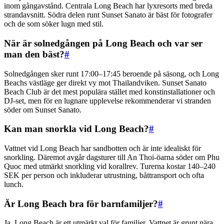
inom gångavstånd. Centrala Long Beach har lyxresorts med breda
strandavsnitt. Södra delen runt Sunset Sanato är bäst för fotografer
och de som söker lugn med stil.
När är solnedgången på Long Beach och var ser
man den bäst?
#
Solnedgången sker runt 17:00–17:45 beroende på säsong, och Long
Beachs västläge ger direkt vy mot Thailandviken. Sunset Sanato
Beach Club är det mest populära stället med konstinstallationer och
DJ-set, men för en lugnare upplevelse rekommenderar vi stranden
söder om Sunset Sanato.
Kan man snorkla vid Long Beach?
#
Vattnet vid Long Beach har sandbotten och är inte idealiskt för
snorkling. Däremot avgår dagsturer till An Thoi-öarna söder om Phu
Quoc med utmärkt snorkling vid korallrev. Turerna kostar 140–240
SEK per person och inkluderar utrustning, båttransport och ofta
lunch.
Är Long Beach bra för barnfamiljer?
#
Ja, Long Beach är ett utmärkt val för familjer. Vattnet är grunt nära