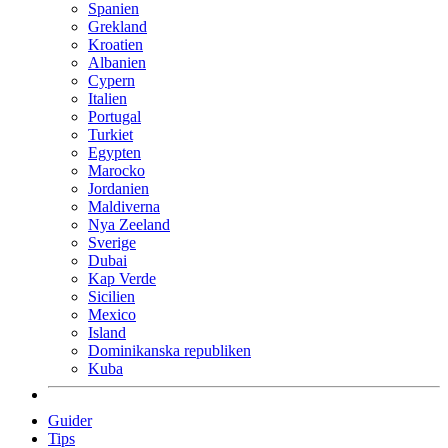
Spanien
Grekland
Kroatien
Albanien
Cypern
Italien
Portugal
Turkiet
Egypten
Marocko
Jordanien
Maldiverna
Nya Zeeland
Sverige
Dubai
Kap Verde
Sicilien
Mexico
Island
Dominikanska republiken
Kuba
Guider
Tips