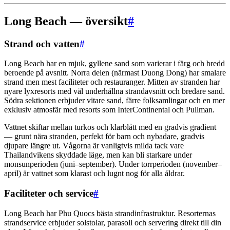
Long Beach — översikt
#
Strand och vatten
#
Long Beach har en mjuk, gyllene sand som varierar i färg och bredd
beroende på avsnitt. Norra delen (närmast Duong Dong) har smalare
strand men mest faciliteter och restauranger. Mitten av stranden har
nyare lyxresorts med väl underhållna strandavsnitt och bredare sand.
Södra sektionen erbjuder vitare sand, färre folksamlingar och en mer
exklusiv atmosfär med resorts som InterContinental och Pullman.
Vattnet skiftar mellan turkos och klarblått med en gradvis gradient
— grunt nära stranden, perfekt för barn och nybadare, gradvis
djupare längre ut. Vågorna är vanligtvis milda tack vare
Thailandvikens skyddade läge, men kan bli starkare under
monsunperioden (juni–september). Under torrperioden (november–
april) är vattnet som klarast och lugnt nog för alla åldrar.
Faciliteter och service
#
Long Beach har Phu Quocs bästa strandinfrastruktur. Resorternas
strandservice erbjuder solstolar, parasoll och servering direkt till din