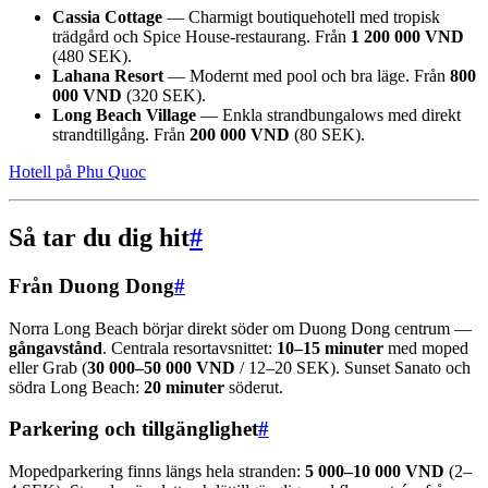
Cassia Cottage
— Charmigt boutiquehotell med tropisk
trädgård och Spice House-restaurang. Från
1 200 000 VND
(480 SEK).
Lahana Resort
— Modernt med pool och bra läge. Från
800
000 VND
(320 SEK).
Long Beach Village
— Enkla strandbungalows med direkt
strandtillgång. Från
200 000 VND
(80 SEK).
Hotell på Phu Quoc
Så tar du dig hit
#
Från Duong Dong
#
Norra Long Beach börjar direkt söder om Duong Dong centrum —
gångavstånd
. Centrala resortavsnittet:
10–15 minuter
med moped
eller Grab (
30 000–50 000 VND
/ 12–20 SEK). Sunset Sanato och
södra Long Beach:
20 minuter
söderut.
Parkering och tillgänglighet
#
Mopedparkering finns längs hela stranden:
5 000–10 000 VND
(2–