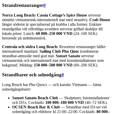
Strandrestauranger
#
Norra Long Beach:
Cassia Cottage’s Spice House
serverar
utmärkt vietnamesisk-internationell mat med strandvy.
Crab House
längre söderut är specialiserad på krabba i alla former. Enklare
strandgrillar vid offentliga avsnitten serverar grillad skaldjur till
lokala priser. Lunch:
60 000–250 000 VND
(24–100 SEK)
beroende på ambitionsnivå.
Centrala och södra Long Beach:
Resortens restauranger håller
internationell standard.
Sailing Club Phu Quoc
kombinerar
strandbar-atmosfär med god mat.
Sunset Sanato
serverar
vietnamesisk och internationell mat med konstinstallationer som
bakgrund. Middag:
150 000–500 000 VND
(60–200 SEK).
Strandbarer och solnedgång
#
Long Beach har Phu Quocs — och kanske Vietnams — bästa
solnedgångsbarer:
Sunset Sanato Beach Club
— Skulpturer, fotoinstallationer
och DJ:s. Cocktails:
100 000–180 000 VND
(40–72 SEK).
OCSEN Beach Bar & Club
— Strandbar med DJ-set vid
solnedgång och eldshow kl 21:00–22:00. Cocktails:
80 000–