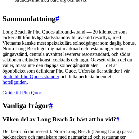
Sammanfattning
#
Long Beach är Phu Quocs allround-strand — 20 kilometer som
täcker allt från livligt stadsstrandliv till avskild resortlyx, med
Vietnams kanske mest spektakulära solnedgångar som daglig bonus.
Norra Long Beach ger dig nattmarknad och restauranger inom
gångavstånd, centrala avsnittet levererar resortstandard, och södra
sektionen erbjuder konst, cocktails och lugn. Oavsett vilken del du
väljer, missa inte den dagliga solnedgångsritualen — det är
ögonblicket som definierar Phu Quoc. Utforska fler stränder i vår
guide till Phu Quocs stränder
och hitta perfekta boendet i
hotellguiden
.
Guide till Phu Quoc
Vanliga frågor
#
Vilken del av Long Beach är bäst att bo vid?
#
Det beror på din resesstil. Norra Long Beach (Duong Dong) passar
backpackers och matälskare med nattmarknad och restauranger