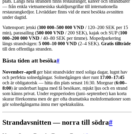
plats. Längs hela stranden finns restauranger, kafeer och strandbarer
— från enkla vietnamesiska skaldjursgrillar till internationella
restaurangkedjor. Livräddare finns vid de mest besökta avsnitten
under dagtid.
Vattensport: jetski (
300 000–500 000 VND
/ 120–200 SEK per 15
min), parasailing (
500 000 VND
/ 200 SEK), kajak och SUP (
100
000–200 000 VND
/ 40–80 SEK per timme). Mopedparkering
längs strandvägen:
5 000–10 000 VND
(2–4 SEK).
Gratis tillträde
till den offentliga stranden.
Bästa tiden att besöka
#
November–april
ger bäst strandväder med soliga dagar, lugnt hav
och perfekta solnedgångar. Solnedgången sker runt
17:00–17:45
och är obligatorisk — hitta din plats senast 16:30. Morgnar (
6:00–
8:00
) är underbart lugna med få besökare, mjukt ljus och en strand
som känns privat. Under regnperioden (juni–september) kan korta
skurar förekomma men de ger ofta dramatiska molnformationer som
gör solnedgångarna ännu mer spektakulära.
Strandavsnitten — norra till södra
#