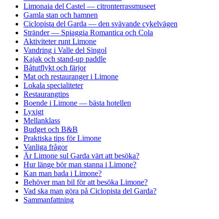
Limonaia del Castel — citronterrassmuseet
Gamla stan och hamnen
Ciclopista del Garda — den svävande cykelvägen
Stränder — Spiaggia Romantica och Cola
Aktiviteter runt Limone
Vandring i Valle del Singol
Kajak och stand-up paddle
Båtutflykt och färjor
Mat och restauranger i Limone
Lokala specialiteter
Restaurangtips
Boende i Limone — bästa hotellen
Lyxigt
Mellanklass
Budget och B&B
Praktiska tips för Limone
Vanliga frågor
Är Limone sul Garda värt att besöka?
Hur länge bör man stanna i Limone?
Kan man bada i Limone?
Behöver man bil för att besöka Limone?
Vad ska man göra på Ciclopista del Garda?
Sammanfattning