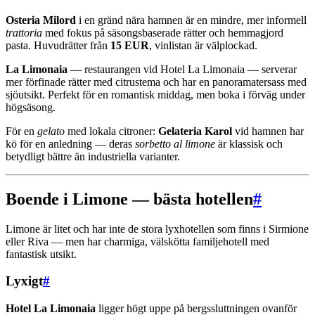
Osteria Milord
i en gränd nära hamnen är en mindre, mer informell
trattoria
med fokus på säsongsbaserade rätter och hemmagjord
pasta. Huvudrätter från
15 EUR
, vinlistan är välplockad.
La Limonaia
— restaurangen vid Hotel La Limonaia — serverar
mer förfinade rätter med citrustema och har en panoramatersass med
sjöutsikt. Perfekt för en romantisk middag, men boka i förväg under
högsäsong.
För en
gelato
med lokala citroner:
Gelateria Karol
vid hamnen har
kö för en anledning — deras
sorbetto al limone
är klassisk och
betydligt bättre än industriella varianter.
Boende i Limone — bästa hotellen
#
Limone är litet och har inte de stora lyxhotellen som finns i Sirmione
eller Riva — men har charmiga, välskötta familjehotell med
fantastisk utsikt.
Lyxigt
#
Hotel La Limonaia
ligger högt uppe på bergssluttningen ovanför