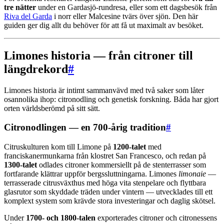
tre nätter
under en Gardasjö-rundresa, eller som ett dagsbesök från
Riva del Garda
i norr eller Malcesine tvärs över sjön. Den här
guiden ger dig allt du behöver för att få ut maximalt av besöket.
Limones historia — från citroner till
längdrekord
#
Limones historia är intimt sammanvävd med två saker som låter
osannolika ihop: citronodling och genetisk forskning. Båda har gjort
orten världsberömd på sitt sätt.
Citronodlingen — en 700-årig tradition
#
Citruskulturen kom till Limone på
1200-talet
med
franciskanermunkarna från klostret San Francesco, och redan på
1300-talet
odlades citroner kommersiellt på de stenterrasser som
fortfarande klättrar uppför bergssluttningarna. Limones
limonaie
—
terrasserade citrusväxthus med höga vita stenpelare och flyttbara
glasrutor som skyddade träden under vintern — utvecklades till ett
komplext system som krävde stora investeringar och daglig skötsel.
Under
1700- och 1800-talen
exporterades citroner och citronessens