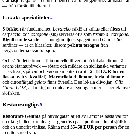
Gardasjöns sjö- och citrusinfluenser. Citronen genomsyrar nästan allt
— från förrätt till efterrätt.
Lokala specialiteter
#
Sjöfisken
är fundamentet.
Lavarello
(siklöja) grillas eller fileas till
carpaccio, och
coregone
(sik) serveras ofta som
risotto al coregone
.
Bigoli con le sarde
— handgjord tjock spagetti med Gardasjöns
sardiner — är en klassiker, liksom
polenta taragna
från
bergstrakterna ovanför sjön.
Och så är det citronen.
Limoncello
tillverkat på lokala citroner är
ortens signaturdryck — sötare och mildare än sicilianska varianter
— och säljs på var och varannan butik (
runt 12–18 EUR för en
flaska av bra kvalitet
).
Marmellata di limone
,
torta al limone
och citronfärgad
gelato
finns överallt. Den lokala olivoljan,
Olio
Garda DOP
, är fruktig och mildare än sydliga sorter — perfekt över
sjöfisken.
Restaurangtips
#
Ristorante Gemma
på huvudgatan är ett av Limones bästa val för
en riktig italiensk middag — generösa pastaportioner, lokal sjöfisk
och en utmärkt vinlista. Räkna med
35–50 EUR per person
för en
trerätters med vin.