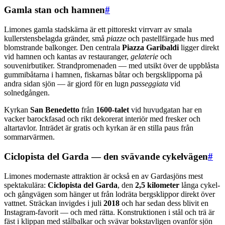
Gamla stan och hamnen
#
Limones gamla stadskärna är ett pittoreskt virrvarr av smala
kullerstensbelagda gränder, små
piazze
och pastellfärgade hus med
blomstrande balkonger. Den centrala
Piazza Garibaldi
ligger direkt
vid hamnen och kantas av restauranger,
gelaterie
och
souvenirbutiker. Strandpromenaden — med utsikt över de uppblåsta
gummibåtarna i hamnen, fiskarnas båtar och bergsklipporna på
andra sidan sjön — är gjord för en lugn
passeggiata
vid
solnedgången.
Kyrkan
San Benedetto
från
1600-talet
vid huvudgatan har en
vacker barockfasad och rikt dekorerat interiör med fresker och
altartavlor. Inträdet är gratis och kyrkan är en stilla paus från
sommarvärmen.
Ciclopista del Garda — den svävande cykelvägen
#
Limones modernaste attraktion är också en av Gardasjöns mest
spektakulära:
Ciclopista del Garda
, den
2,5 kilometer
långa cykel-
och gångvägen som hänger ut från lodräta bergsklippor direkt över
vattnet. Sträckan invigdes i juli
2018
och har sedan dess blivit en
Instagram-favorit — och med rätta. Konstruktionen i stål och trä är
fäst i klippan med stålbalkar och svävar bokstavligen ovanför sjön