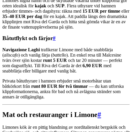
Limones lugna hamn och de skyddade vikarna under klipporna gör
orten idealisk för
kajak
och
SUP
. Flera uthyrare vid hamnen
erbjuder timmes- och dagshyra: räkna med
15 EUR per timme
eller
35–40 EUR per dag
för en kajak. Att paddla längs den dramatiska
klipplinjen mot Riva del Garda och hitta små gömda vikar är en av
de finaste vattenupplevelserna på sjön.
Båtutflykt och färjor
#
Navigazione Laghi
trafikerar Limone med både snabbfärja
(
aliscafo
) och vanlig färja (
battello
). En enkel resa till Malcesine
tvärs över sjön kostar
runt 5 EUR
och tar 20 minuter — perfekt
som dagsutflykt. Till Riva del Garda är det
6,90 EUR
med
snabbfärja eller billigare med vanlig båt.
Privata båtuthyrare i hamnen erbjuder små motorbåtar utan
båtkörkort från
runt 80 EUR för två timmar
— du kan utforska
klippformationerna, ankra för bad och nå avlägsna stränder som
annars är otillgängliga.
Mat och restauranger i Limone
#
Limones kök är en pittig blandning av norditalienskt bergskök och