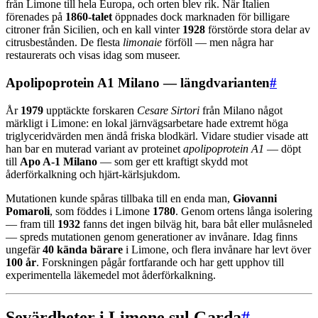
från Limone till hela Europa, och orten blev rik. När Italien
förenades på
1860-talet
öppnades dock marknaden för billigare
citroner från Sicilien, och en kall vinter
1928
förstörde stora delar av
citrusbestånden. De flesta
limonaie
förföll — men några har
restaurerats och visas idag som museer.
Apolipoprotein A1 Milano — längdvarianten
#
År
1979
upptäckte forskaren
Cesare Sirtori
från Milano något
märkligt i Limone: en lokal järnvägsarbetare hade extremt höga
triglyceridvärden men ändå friska blodkärl. Vidare studier visade att
han bar en muterad variant av proteinet
apolipoprotein A1
— döpt
till
Apo A-1 Milano
— som ger ett kraftigt skydd mot
åderförkalkning och hjärt-kärlsjukdom.
Mutationen kunde spåras tillbaka till en enda man,
Giovanni
Pomaroli
, som föddes i Limone
1780
. Genom ortens långa isolering
— fram till
1932
fanns det ingen bilväg hit, bara båt eller mulåsneled
— spreds mutationen genom generationer av invånare. Idag finns
ungefär
40 kända bärare
i Limone, och flera invånare har levt över
100 år
. Forskningen pågår fortfarande och har gett upphov till
experimentella läkemedel mot åderförkalkning.
Sevärdheter i Limone sul Garda
#