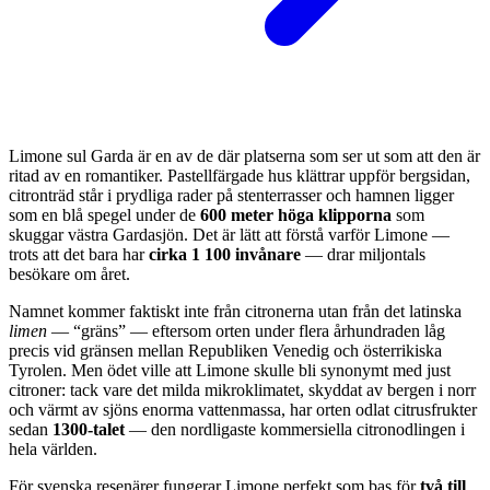
Limone sul Garda är en av de där platserna som ser ut som att den är
ritad av en romantiker. Pastellfärgade hus klättrar uppför bergsidan,
citronträd står i prydliga rader på stenterrasser och hamnen ligger
som en blå spegel under de
600 meter höga klipporna
som
skuggar västra Gardasjön. Det är lätt att förstå varför Limone —
trots att det bara har
cirka 1 100 invånare
— drar miljontals
besökare om året.
Namnet kommer faktiskt inte från citronerna utan från det latinska
limen
— “gräns” — eftersom orten under flera århundraden låg
precis vid gränsen mellan Republiken Venedig och österrikiska
Tyrolen. Men ödet ville att Limone skulle bli synonymt med just
citroner: tack vare det milda mikroklimatet, skyddat av bergen i norr
och värmt av sjöns enorma vattenmassa, har orten odlat citrusfrukter
sedan
1300-talet
— den nordligaste kommersiella citronodlingen i
hela världen.
För svenska resenärer fungerar Limone perfekt som bas för
två till