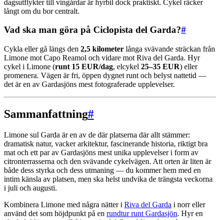
dagsutflykter till vingårdar är hyrbil dock praktiskt. Cykel räcker
långt om du bor centralt.
Vad ska man göra på Ciclopista del Garda?
#
Cykla eller gå längs den
2,5 kilometer
långa svävande sträckan från
Limone mot Capo Reamol och vidare mot Riva del Garda. Hyr
cykel i Limone (
runt 15 EUR/dag
, elcykel
25–35 EUR
) eller
promenera. Vägen är fri, öppen dygnet runt och belyst nattetid —
det är en av Gardasjöns mest fotograferade upplevelser.
Sammanfattning
#
Limone sul Garda är en av de där platserna där allt stämmer:
dramatisk natur, vacker arkitektur, fascinerande historia, riktigt bra
mat och ett par av Gardasjöns mest unika upplevelser i form av
citronterrasserna och den svävande cykelvägen. Att orten är liten är
både dess styrka och dess utmaning — du kommer hem med en
intim känsla av platsen, men ska helst undvika de trängsta veckorna
i juli och augusti.
Kombinera Limone med några nätter i
Riva del Garda
i norr eller
använd det som höjdpunkt på en
rundtur runt Gardasjön
. Hyr en