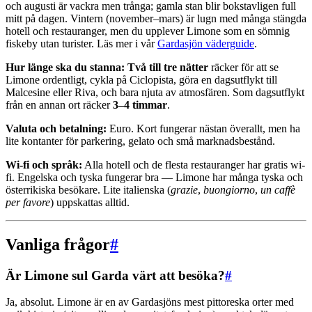
och augusti är vackra men trånga; gamla stan blir bokstavligen full
mitt på dagen. Vintern (november–mars) är lugn med många stängda
hotell och restauranger, men du upplever Limone som en sömnig
fiskeby utan turister. Läs mer i vår
Gardasjön väderguide
.
Hur länge ska du stanna:
Två till tre nätter
räcker för att se
Limone ordentligt, cykla på Ciclopista, göra en dagsutflykt till
Malcesine eller Riva, och bara njuta av atmosfären. Som dagsutflykt
från en annan ort räcker
3–4 timmar
.
Valuta och betalning:
Euro. Kort fungerar nästan överallt, men ha
lite kontanter för parkering, gelato och små marknadsbestånd.
Wi-fi och språk:
Alla hotell och de flesta restauranger har gratis wi-
fi. Engelska och tyska fungerar bra — Limone har många tyska och
österrikiska besökare. Lite italienska (
grazie
,
buongiorno
,
un caffè
per favore
) uppskattas alltid.
Vanliga frågor
#
Är Limone sul Garda värt att besöka?
#
Ja, absolut. Limone är en av Gardasjöns mest pittoreska orter med