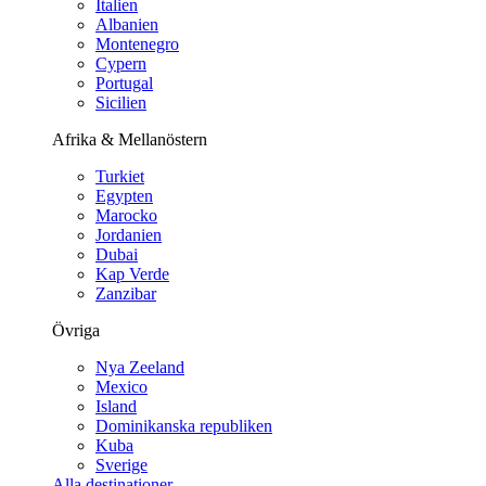
Italien
Albanien
Montenegro
Cypern
Portugal
Sicilien
Afrika & Mellanöstern
Turkiet
Egypten
Marocko
Jordanien
Dubai
Kap Verde
Zanzibar
Övriga
Nya Zeeland
Mexico
Island
Dominikanska republiken
Kuba
Sverige
Alla destinationer