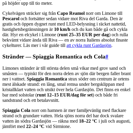
på höjder upp till tio meter.
Cykelvägen sträcker sig från
Capo Reamol
norr om Limone till
Pescarol
och fortsätter sedan vidare mot Riva del Garda. Den är
gratis och öppen dygnet runt med LED-belysning i räcket nattetid,
hastighetsbegränsningen är
10 km/h
och du kan både gå och cykla
där. Hyr en elcykel i Limone (
runt 25–35 EUR per dag
) och rulla
bekvämt vidare ända till Riva — en av norra Italiens absolut finaste
cykelturer. Läs mer i vår guide till
att cykla runt Gardasjön
.
Stränder — Spiaggia Romantica och Cola
#
Limones stränder är till största delen små vikar med grov sand och
småsten — typiskt för den norra delen av sjön där bergen faller brant
ner i vattnet.
Spiaggia Romantica
strax söder om centrum är ortens
mest älskade strand: en lång, smal remsa under bergsklippan med
kristallklart vatten och utsikt över hela Gardasjön. Det finns en enkel
bar med solstolar (
runt 12–15 EUR/dag för set
) och både fri
sandstrand och ett betalavsnitt.
Spiaggia Cola
norr om hamnen är mer familjevänlig med flackare
strand och grundare vatten. Hela sjöns norra del har dock svalare
vatten än södra Gardasjön — räkna med
18–22 °C
i juli och augusti,
jämfört med
22–24 °C
vid Sirmione.