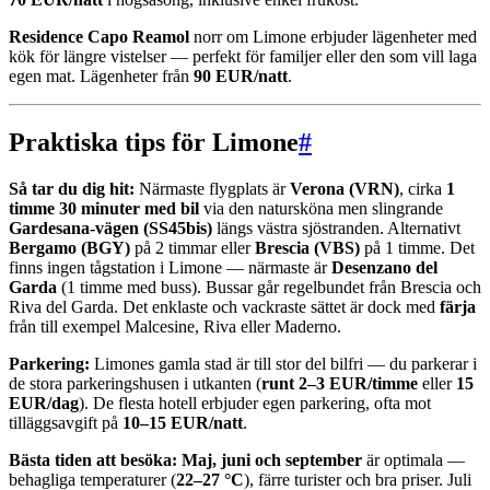
Residence Capo Reamol
norr om Limone erbjuder lägenheter med
kök för längre vistelser — perfekt för familjer eller den som vill laga
egen mat. Lägenheter från
90 EUR/natt
.
Praktiska tips för Limone
#
Så tar du dig hit:
Närmaste flygplats är
Verona (VRN)
, cirka
1
timme 30 minuter med bil
via den natursköna men slingrande
Gardesana-vägen (SS45bis)
längs västra sjöstranden. Alternativt
Bergamo (BGY)
på 2 timmar eller
Brescia (VBS)
på 1 timme. Det
finns ingen tågstation i Limone — närmaste är
Desenzano del
Garda
(1 timme med buss). Bussar går regelbundet från Brescia och
Riva del Garda. Det enklaste och vackraste sättet är dock med
färja
från till exempel Malcesine, Riva eller Maderno.
Parkering:
Limones gamla stad är till stor del bilfri — du parkerar i
de stora parkeringshusen i utkanten (
runt 2–3 EUR/timme
eller
15
EUR/dag
). De flesta hotell erbjuder egen parkering, ofta mot
tilläggsavgift på
10–15 EUR/natt
.
Bästa tiden att besöka:
Maj, juni och september
är optimala —
behagliga temperaturer (
22–27 °C
), färre turister och bra priser. Juli