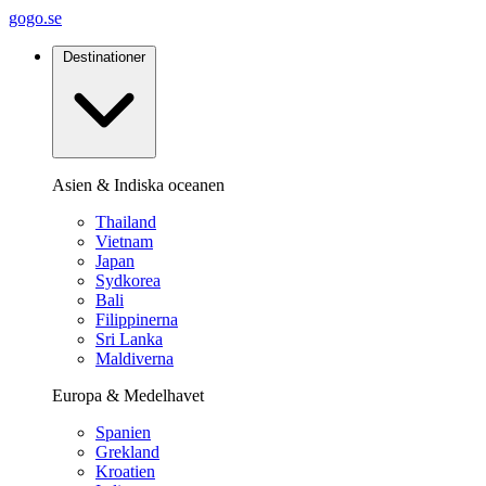
gogo.se
Destinationer
Asien & Indiska oceanen
Thailand
Vietnam
Japan
Sydkorea
Bali
Filippinerna
Sri Lanka
Maldiverna
Europa & Medelhavet
Spanien
Grekland
Kroatien