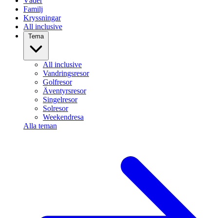
Väder
Familj
Kryssningar
All inclusive
Tema
All inclusive
Vandringsresor
Golfresor
Äventyrsresor
Singelresor
Solresor
Weekendresa
Alla teman