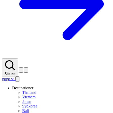
Sök
⌘K
gogo.se
Destinationer
Thailand
Vietnam
Japan
Sydkorea
Bali