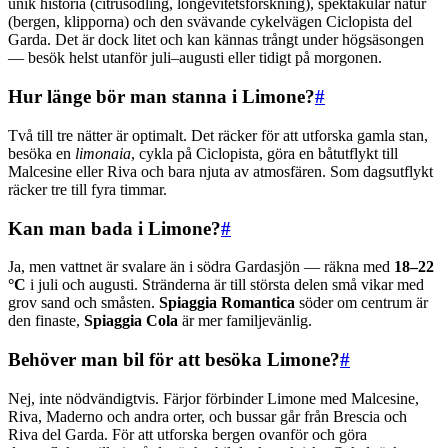
unik historia (citrusodling, longevitetsforskning), spektakulär natur
(bergen, klipporna) och den svävande cykelvägen Ciclopista del
Garda. Det är dock litet och kan kännas trångt under högsäsongen
— besök helst utanför juli–augusti eller tidigt på morgonen.
Hur länge bör man stanna i Limone?
#
Två till tre nätter är optimalt. Det räcker för att utforska gamla stan,
besöka en
limonaia
, cykla på Ciclopista, göra en båtutflykt till
Malcesine eller Riva och bara njuta av atmosfären. Som dagsutflykt
räcker tre till fyra timmar.
Kan man bada i Limone?
#
Ja, men vattnet är svalare än i södra Gardasjön — räkna med
18–22
°C
i juli och augusti. Stränderna är till största delen små vikar med
grov sand och småsten.
Spiaggia Romantica
söder om centrum är
den finaste,
Spiaggia Cola
är mer familjevänlig.
Behöver man bil för att besöka Limone?
#
Nej, inte nödvändigtvis. Färjor förbinder Limone med Malcesine,
Riva, Maderno och andra orter, och bussar går från Brescia och
Riva del Garda. För att utforska bergen ovanför och göra