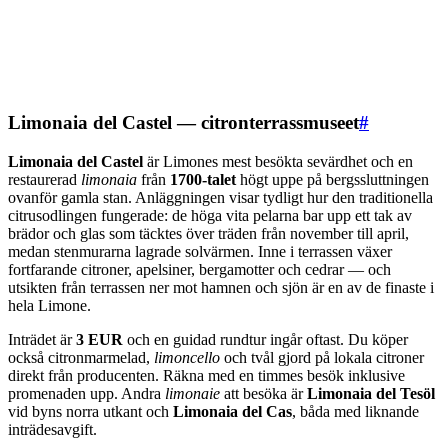
Limonaia del Castel — citronterrassmuseet
#
Limonaia del Castel
är Limones mest besökta sevärdhet och en
restaurerad
limonaia
från
1700-talet
högt uppe på bergssluttningen
ovanför gamla stan. Anläggningen visar tydligt hur den traditionella
citrusodlingen fungerade: de höga vita pelarna bar upp ett tak av
brädor och glas som täcktes över träden från november till april,
medan stenmurarna lagrade solvärmen. Inne i terrassen växer
fortfarande citroner, apelsiner, bergamotter och cedrar — och
utsikten från terrassen ner mot hamnen och sjön är en av de finaste i
hela Limone.
Inträdet är
3 EUR
och en guidad rundtur ingår oftast. Du köper
också citronmarmelad,
limoncello
och tvål gjord på lokala citroner
direkt från producenten. Räkna med en timmes besök inklusive
promenaden upp. Andra
limonaie
att besöka är
Limonaia del Tesöl
vid byns norra utkant och
Limonaia del Cas
, båda med liknande
inträdesavgift.