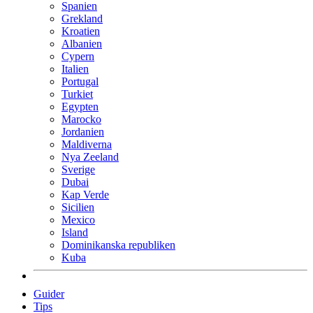
Spanien
Grekland
Kroatien
Albanien
Cypern
Italien
Portugal
Turkiet
Egypten
Marocko
Jordanien
Maldiverna
Nya Zeeland
Sverige
Dubai
Kap Verde
Sicilien
Mexico
Island
Dominikanska republiken
Kuba
Guider
Tips