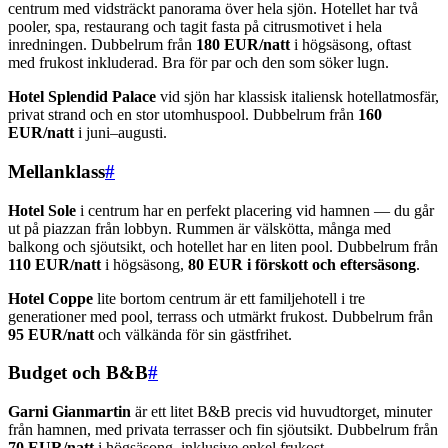
centrum med vidsträckt panorama över hela sjön. Hotellet har två
pooler, spa, restaurang och tagit fasta på citrusmotivet i hela
inredningen. Dubbelrum från
180 EUR/natt
i högsäsong, oftast
med frukost inkluderad. Bra för par och den som söker lugn.
Hotel Splendid Palace
vid sjön har klassisk italiensk hotellatmosfär,
privat strand och en stor utomhuspool. Dubbelrum från
160
EUR/natt
i juni–augusti.
Mellanklass
#
Hotel Sole
i centrum har en perfekt placering vid hamnen — du går
ut på piazzan från lobbyn. Rummen är välskötta, många med
balkong och sjöutsikt, och hotellet har en liten pool. Dubbelrum från
110 EUR/natt
i högsäsong,
80 EUR i förskott och eftersäsong
.
Hotel Coppe
lite bortom centrum är ett familjehotell i tre
generationer med pool, terrass och utmärkt frukost. Dubbelrum från
95 EUR/natt
och välkända för sin gästfrihet.
Budget och B&B
#
Garni Gianmartin
är ett litet B&B precis vid huvudtorget, minuter
från hamnen, med privata terrasser och fin sjöutsikt. Dubbelrum från
70 EUR/natt
i högsäsong, inklusive enkel frukost.