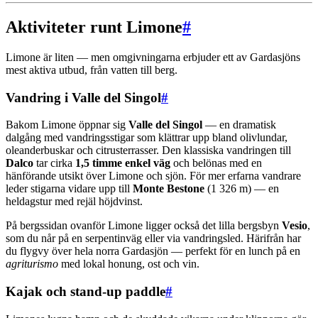
Aktiviteter runt Limone
#
Limone är liten — men omgivningarna erbjuder ett av Gardasjöns
mest aktiva utbud, från vatten till berg.
Vandring i Valle del Singol
#
Bakom Limone öppnar sig
Valle del Singol
— en dramatisk
dalgång med vandringsstigar som klättrar upp bland olivlundar,
oleanderbuskar och citrusterrasser. Den klassiska vandringen till
Dalco
tar cirka
1,5 timme enkel väg
och belönas med en
hänförande utsikt över Limone och sjön. För mer erfarna vandrare
leder stigarna vidare upp till
Monte Bestone
(1 326 m) — en
heldagstur med rejäl höjdvinst.
På bergssidan ovanför Limone ligger också det lilla bergsbyn
Vesio
,
som du når på en serpentinväg eller via vandringsled. Härifrån har
du flygvy över hela norra Gardasjön — perfekt för en lunch på en
agriturismo
med lokal honung, ost och vin.
Kajak och stand-up paddle
#