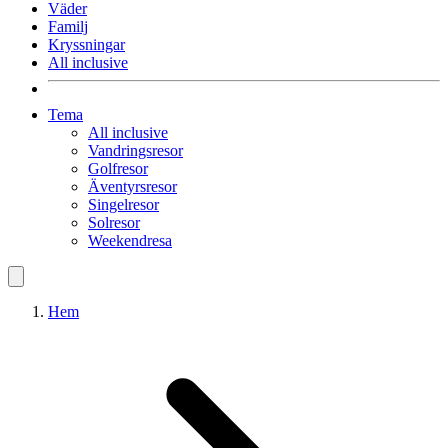
Väder
Familj
Kryssningar
All inclusive
Tema
All inclusive
Vandringsresor
Golfresor
Äventyrsresor
Singelresor
Solresor
Weekendresa
Hem