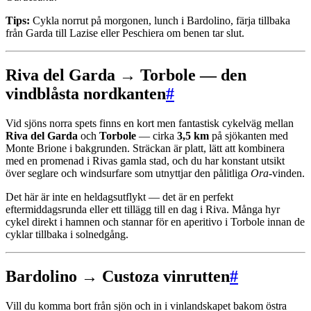
Tips:
Cykla norrut på morgonen, lunch i Bardolino, färja tillbaka
från Garda till Lazise eller Peschiera om benen tar slut.
Riva del Garda → Torbole — den
vindblåsta nordkanten
#
Vid sjöns norra spets finns en kort men fantastisk cykelväg mellan
Riva del Garda
och
Torbole
— cirka
3,5 km
på sjökanten med
Monte Brione i bakgrunden. Sträckan är platt, lätt att kombinera
med en promenad i Rivas gamla stad, och du har konstant utsikt
över seglare och windsurfare som utnyttjar den pålitliga
Ora
-vinden.
Det här är inte en heldagsutflykt — det är en perfekt
eftermiddagsrunda eller ett tillägg till en dag i Riva. Många hyr
cykel direkt i hamnen och stannar för en aperitivo i Torbole innan de
cyklar tillbaka i solnedgång.
Bardolino → Custoza vinrutten
#
Vill du komma bort från sjön och in i vinlandskapet bakom östra