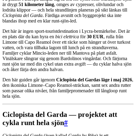
är drygt
51 kilometer lång
, omges av cypresser, olivlundar och
lodräta klippor — och hela strandlinjen planeras på sikt länkas till
Ciclopista del Garda
. Färdiga avsnitt och byggprojekt ska inte
blandas ihop med en klar runt-sjön-led.
Det här är ingen sport-touristdestination i Lycra-bemärkelse. Det är
en plats där du kan hyra en
bici elettrica
för
30 EUR
, rulla från
Limone till Capo Reamol över ett räcke som hänger ut över turkost
vatten, och vara tillbaka lagom till lunch på en strandtaverna.
Familjer cyklar Mincio-leden ner till Mantova på platt asfalt.
Vinälskare slingrar sig genom Bardolinos vingårdar. Och färjorna
runt sjön tar med din cykel utan extra avgift — du cyklar halva sjön
och åker färja den andra halvan.
Den här guiden går igenom
Ciclopista del Gardas läge i maj 2026
,
den ikoniska Limone–Capo Reamol-sträckan, samt sex andra rutter
som passar olika nivåer, från familjepromenader till långloop runt
hela sjön.
Ciclopista del Garda — projektet att
cykla runt hela sjön
#
Ciclopista del Garda
(även kallad
Garda by Bike
) är ett