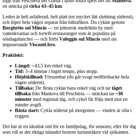
lopp från Peschiera del Garda i sjöns södra spets ner till
Mantova
,
en sträcka på
cirka 43–45 km
.
Leden är helt asfalterad, helt platt (en mycket lätt sluttning söderut),
och löper hela vägen separat från biltrafiken. Du cyklar genom
Borghetto sul Mincio
— en pittoresk medeltida by med
vattenkvarnar och
tortelli
-restauranger som är populära på
söndagsluncher — och förbi
Valeggio sul Mincio
med sin
imponerande
Visconti-bro
.
Praktiskt:
Längd:
~43,5 km enkel väg.
Tid:
3–4 timmar i lugnt tempo, plus stopp.
Höjdskillnad:
Försumbar (du går svagt nedförsbacke hela
vägen söderut).
Tillbaka:
De flesta cyklar bara enkel väg och tar
tåget
tillbaka
från Mantova till Peschiera — sträckan tar
~30
minuter
med regional tåg, och cykel får följa med mot en
mindre avgift.
Bästa start:
Cykla söderut på morgonen — vinden är ofta i
ryggen.
Det här är en idealisk rutt för en familjedag, för seniorer, eller för dig
som vill se det riktiga inlandet bortom turiststråken vid sjökanten.