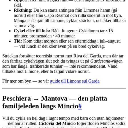
skäl.
Riktning:
Du kan starta antingen från Limones hamn (gå
norrut) eller från Capo Reamol och rulla söderut in mot byn.
Många tar färjan till Limone, cyklar sträckan, och åker tillbaka
samma väg.
Cykel eller till fots:
Båda fungerar. Cykelturen tar ~15
minuter, promenaden ~40 minuter.
Tid:
Kom tidigt morgon eller sen eftermiddag i juli–augusti
— vid lunch är det köer även på en bred cykelväg.
Sträckan fortsätter teoretiskt norrut mot Riva del Garda, men där tar
den färdiga cykelvägen slut och du tvingas ut på
Gardesana
-vägen
som har långa, trafikerade tunnlar — inte rekommenderat. Vänd
tillbaka mot Limone, eller ta färjan vidare norrut.
För mer om byn — se vår
guide till Limone sul Garda
.
Peschiera → Mantova — den platta
familjeleden längs Mincio
#
Vill du cykla en hel dag i lugnt tempo med barn och utan höjdmeter
— det här är rutten.
Ciclovia del Mincio
följer floden Mincios södra