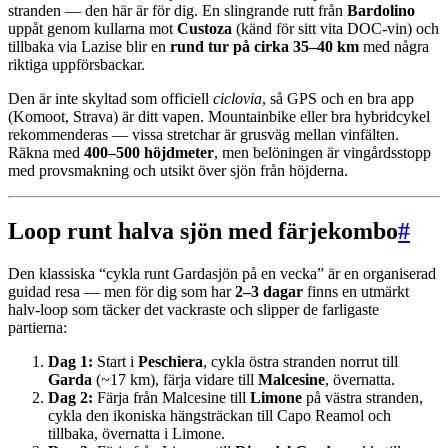
stranden — den här är för dig. En slingrande rutt från
Bardolino
uppåt genom kullarna mot
Custoza
(känd för sitt vita DOC-vin) och
tillbaka via Lazise blir en
rund tur på cirka 35–40 km
med några
riktiga uppförsbackar.
Den är inte skyltad som officiell
ciclovia
, så GPS och en bra app
(Komoot, Strava) är ditt vapen. Mountainbike eller bra hybridcykel
rekommenderas — vissa stretchar är grusväg mellan vinfälten.
Räkna med
400–500 höjdmeter
, men belöningen är vingårdsstopp
med provsmakning och utsikt över sjön från höjderna.
Loop runt halva sjön med färjekombo
#
Den klassiska “cykla runt Gardasjön på en vecka” är en organiserad
guidad resa — men för dig som har
2–3 dagar
finns en utmärkt
halv-loop som täcker det vackraste och slipper de farligaste
partierna:
Dag 1:
Start i
Peschiera
, cykla östra stranden norrut till
Garda
(~17 km), färja vidare till
Malcesine
, övernatta.
Dag 2:
Färja från Malcesine till
Limone
på västra stranden,
cykla den ikoniska hängsträckan till Capo Reamol och
tillbaka, övernatta i Limone.