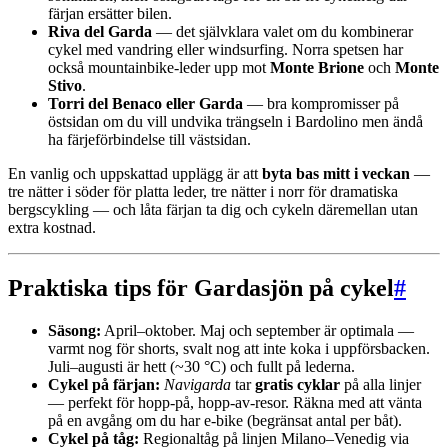
färjan ersätter bilen.
Riva del Garda
— det självklara valet om du kombinerar
cykel med vandring eller windsurfing. Norra spetsen har
också mountainbike-leder upp mot
Monte Brione
och
Monte
Stivo
.
Torri del Benaco eller Garda
— bra kompromisser på
östsidan om du vill undvika trängseln i Bardolino men ändå
ha färjeförbindelse till västsidan.
En vanlig och uppskattad upplägg är att
byta bas mitt i veckan
—
tre nätter i söder för platta leder, tre nätter i norr för dramatiska
bergscykling — och låta färjan ta dig och cykeln däremellan utan
extra kostnad.
Praktiska tips för Gardasjön på cykel
#
Säsong:
April–oktober. Maj och september är optimala —
varmt nog för shorts, svalt nog att inte koka i uppförsbacken.
Juli–augusti är hett (~30 °C) och fullt på lederna.
Cykel på färjan:
Navigarda
tar
gratis cyklar
på alla linjer
— perfekt för hopp-på, hopp-av-resor. Räkna med att vänta
på en avgång om du har e-bike (begränsat antal per båt).
Cykel på tåg:
Regionaltåg på linjen Milano–Venedig via