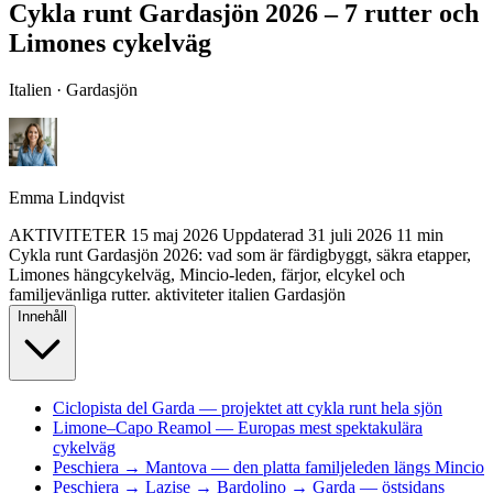
Cykla runt Gardasjön 2026 – 7 rutter och
Limones cykelväg
Italien · Gardasjön
Emma Lindqvist
AKTIVITETER
15 maj 2026
Uppdaterad
31 juli 2026
11 min
Cykla runt Gardasjön 2026: vad som är färdigbyggt, säkra etapper,
Limones hängcykelväg, Mincio-leden, färjor, elcykel och
familjevänliga rutter.
aktiviteter
italien
Gardasjön
Innehåll
Ciclopista del Garda — projektet att cykla runt hela sjön
Limone–Capo Reamol — Europas mest spektakulära
cykelväg
Peschiera → Mantova — den platta familjeleden längs Mincio
Peschiera → Lazise → Bardolino → Garda — östsidans