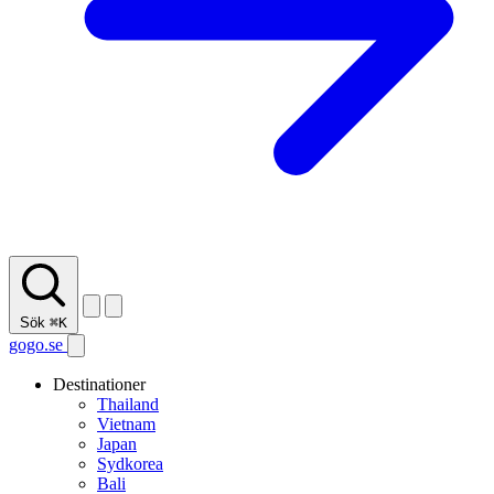
Sök
⌘K
gogo.se
Destinationer
Thailand
Vietnam
Japan
Sydkorea
Bali