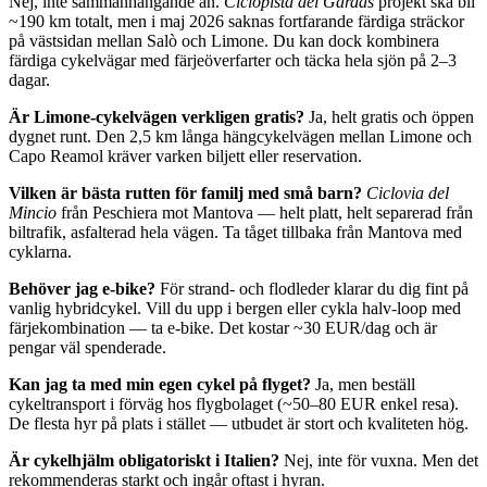
Nej, inte sammanhängande än.
Ciclopista del Gardas
projekt ska bli
~190 km totalt, men i maj 2026 saknas fortfarande färdiga sträckor
på västsidan mellan Salò och Limone. Du kan dock kombinera
färdiga cykelvägar med färjeöverfarter och täcka hela sjön på 2–3
dagar.
Är Limone-cykelvägen verkligen gratis?
Ja, helt gratis och öppen
dygnet runt. Den 2,5 km långa hängcykelvägen mellan Limone och
Capo Reamol kräver varken biljett eller reservation.
Vilken är bästa rutten för familj med små barn?
Ciclovia del
Mincio
från Peschiera mot Mantova — helt platt, helt separerad från
biltrafik, asfalterad hela vägen. Ta tåget tillbaka från Mantova med
cyklarna.
Behöver jag e-bike?
För strand- och flodleder klarar du dig fint på
vanlig hybridcykel. Vill du upp i bergen eller cykla halv-loop med
färjekombination — ta e-bike. Det kostar ~30 EUR/dag och är
pengar väl spenderade.
Kan jag ta med min egen cykel på flyget?
Ja, men beställ
cykeltransport i förväg hos flygbolaget (~50–80 EUR enkel resa).
De flesta hyr på plats i stället — utbudet är stort och kvaliteten hög.
Är cykelhjälm obligatoriskt i Italien?
Nej, inte för vuxna. Men det
rekommenderas starkt och ingår oftast i hyran.