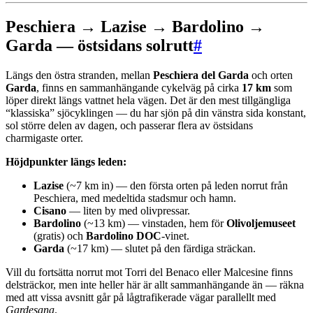
Peschiera → Lazise → Bardolino →
Garda — östsidans solrutt
#
Längs den östra stranden, mellan
Peschiera del Garda
och orten
Garda
, finns en sammanhängande cykelväg på cirka
17 km
som
löper direkt längs vattnet hela vägen. Det är den mest tillgängliga
“klassiska” sjöcyklingen — du har sjön på din vänstra sida konstant,
sol större delen av dagen, och passerar flera av östsidans
charmigaste orter.
Höjdpunkter längs leden:
Lazise
(~7 km in) — den första orten på leden norrut från
Peschiera, med medeltida stadsmur och hamn.
Cisano
— liten by med olivpressar.
Bardolino
(~13 km) — vinstaden, hem för
Olivoljemuseet
(gratis) och
Bardolino DOC
-vinet.
Garda
(~17 km) — slutet på den färdiga sträckan.
Vill du fortsätta norrut mot Torri del Benaco eller Malcesine finns
delsträckor, men inte heller här är allt sammanhängande än — räkna
med att vissa avsnitt går på lågtrafikerade vägar parallellt med
Gardesana
.