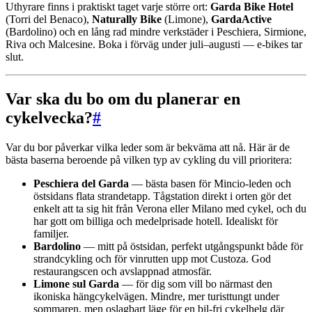
Uthyrare finns i praktiskt taget varje större ort:
Garda Bike Hotel
(Torri del Benaco),
Naturally Bike
(Limone),
GardaActive
(Bardolino) och en lång rad mindre verkstäder i Peschiera, Sirmione,
Riva och Malcesine. Boka i förväg under juli–augusti — e-bikes tar
slut.
Var ska du bo om du planerar en
cykelvecka?
#
Var du bor påverkar vilka leder som är bekväma att nå. Här är de
bästa baserna beroende på vilken typ av cykling du vill prioritera:
Peschiera del Garda
— bästa basen för Mincio-leden och
östsidans flata strandetapp. Tågstation direkt i orten gör det
enkelt att ta sig hit från Verona eller Milano med cykel, och du
har gott om billiga och medelprisade hotell. Idealiskt för
familjer.
Bardolino
— mitt på östsidan, perfekt utgångspunkt både för
strandcykling och för vinrutten upp mot Custoza. God
restaurangscen och avslappnad atmosfär.
Limone sul Garda
— för dig som vill bo närmast den
ikoniska hängcykelvägen. Mindre, mer turisttungt under
sommaren, men oslagbart läge för en bil-fri cykelhelg där