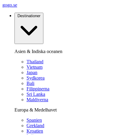
gogo.se
Destinationer
Asien & Indiska oceanen
Thailand
Vietnam
Japan
Sydkorea
Bali
Filippinerna
Sri Lanka
Maldiverna
Europa & Medelhavet
Spanien
Grekland
Kroatien