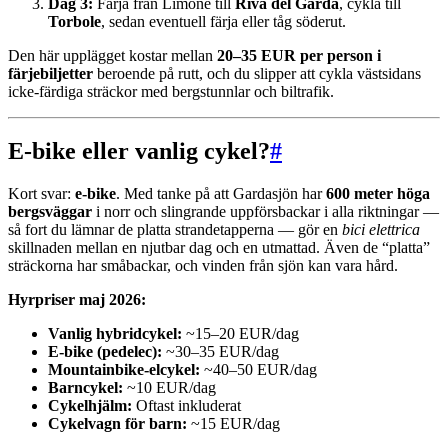
Dag 3:
Färja från Limone till
Riva del Garda
, cykla till
Torbole
, sedan eventuell färja eller tåg söderut.
Den här upplägget kostar mellan
20–35 EUR per person i
färjebiljetter
beroende på rutt, och du slipper att cykla västsidans
icke-färdiga sträckor med bergstunnlar och biltrafik.
E-bike eller vanlig cykel?
#
Kort svar:
e-bike
. Med tanke på att Gardasjön har
600 meter höga
bergsväggar
i norr och slingrande uppförsbackar i alla riktningar —
så fort du lämnar de platta strandetapperna — gör en
bici elettrica
skillnaden mellan en njutbar dag och en utmattad. Även de “platta”
sträckorna har småbackar, och vinden från sjön kan vara hård.
Hyrpriser maj 2026:
Vanlig hybridcykel:
~15–20 EUR/dag
E-bike (pedelec):
~30–35 EUR/dag
Mountainbike-elcykel:
~40–50 EUR/dag
Barncykel:
~10 EUR/dag
Cykelhjälm:
Oftast inkluderat
Cykelvagn för barn:
~15 EUR/dag