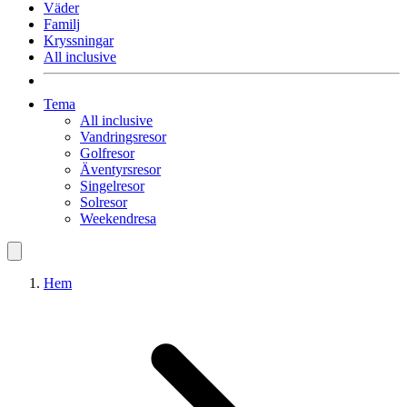
Väder
Familj
Kryssningar
All inclusive
Tema
All inclusive
Vandringsresor
Golfresor
Äventyrsresor
Singelresor
Solresor
Weekendresa
Hem