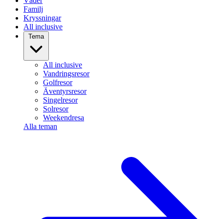
Väder
Familj
Kryssningar
All inclusive
Tema
All inclusive
Vandringsresor
Golfresor
Äventyrsresor
Singelresor
Solresor
Weekendresa
Alla teman