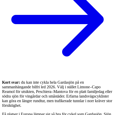
Kort svar:
du kan inte cykla hela Gardasjön på en
sammanhängande bilfri led 2026. Välj i stället Limone–Capo
Reamol för utsikten, Peschiera–Mantova för en platt familjedag eller
södra sjön för vingårdar och småstäder. Erfarna landsvägscyklister
kan göra en längre rundtur, men trafikerade tunnlar i norr kräver stor
försiktighet.
Få platser i Europa lämpar sig så bra för cykel som Gardasjön. Sjön