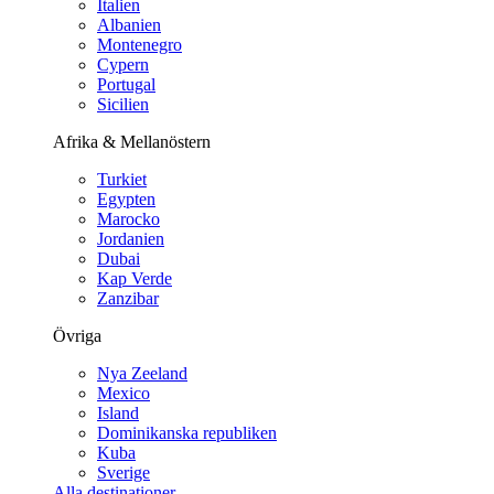
Italien
Albanien
Montenegro
Cypern
Portugal
Sicilien
Afrika & Mellanöstern
Turkiet
Egypten
Marocko
Jordanien
Dubai
Kap Verde
Zanzibar
Övriga
Nya Zeeland
Mexico
Island
Dominikanska republiken
Kuba
Sverige
Alla destinationer