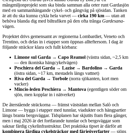
mångmiljonprojekt som ska binda samman alla orter runt Gardasjön
med en sammanhängande cykel- och gångväg på sjösidan. Tanken
är att du ska kunna cykla hela varvet —
cirka 190 km
— utan att
behöva blanda dig med biltrafiken på den ofta trånga
Gardesana
-
vägen.
Projektet drivs gemensamt av regionerna Lombardiet, Veneto och
Trentino, och delas in i etapper som öppnas allteftersom. I dag är
följande sträckor klara och fullt körbara:
Limone sul Garda → Capo Reamol
(västra sidan, ~2,5 km
— den ikoniska hängcykelvägen)
Peschiera del Garda → Lazise → Bardolino → Garda
(östra sidan, ~17 km, mestadels längs vattnet)
Riva del Garda → Torbole
(norra sjökanten, kort men
vacker)
Mincio-leden Peschiera → Mantova
(egentligen söder om
sjön, men kopplar in i nätverket)
De återstående sträckorna — främst västsidan mellan Salò och
Limone — byggs i etapper med tunnlar, viadukter och hängpartier
längs branta bergsväggar. Tidsplanen har skjutits fram flera gånger,
men i maj 2026 är det fortfarande tunnlar och bergsväggar som
saknar färdig cykelinfrastruktur. Det praktiska tipset är därför att
kombinera färdiga cykelsträckor med färjeöverfarter
— sjöns