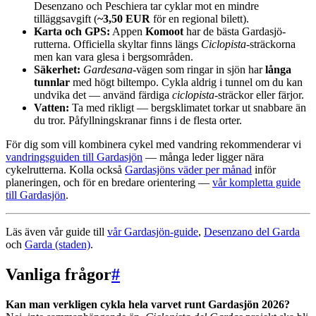
Desenzano och Peschiera tar cyklar mot en mindre
tilläggsavgift (
~3,50 EUR
för en regional bilett).
Karta och GPS:
Appen
Komoot
har de bästa Gardasjö-
rutterna. Officiella skyltar finns längs
Ciclopista
-sträckorna
men kan vara glesa i bergsområden.
Säkerhet:
Gardesana
-vägen som ringar in sjön har
långa
tunnlar
med högt biltempo. Cykla aldrig i tunnel om du kan
undvika det — använd färdiga
ciclopista
-sträckor eller färjor.
Vatten:
Ta med rikligt — bergsklimatet torkar ut snabbare än
du tror. Påfyllningskranar finns i de flesta orter.
För dig som vill kombinera cykel med vandring rekommenderar vi
vandringsguiden till Gardasjön
— många leder ligger nära
cykelrutterna. Kolla också
Gardasjöns väder per månad
inför
planeringen, och för en bredare orientering —
vår kompletta guide
till Gardasjön
.
Läs även vår guide till
vår Gardasjön-guide
,
Desenzano del Garda
och
Garda (staden)
.
Vanliga frågor
#
Kan man verkligen cykla hela varvet runt Gardasjön 2026?