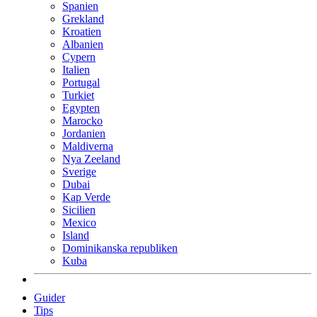
Spanien
Grekland
Kroatien
Albanien
Cypern
Italien
Portugal
Turkiet
Egypten
Marocko
Jordanien
Maldiverna
Nya Zeeland
Sverige
Dubai
Kap Verde
Sicilien
Mexico
Island
Dominikanska republiken
Kuba
Guider
Tips