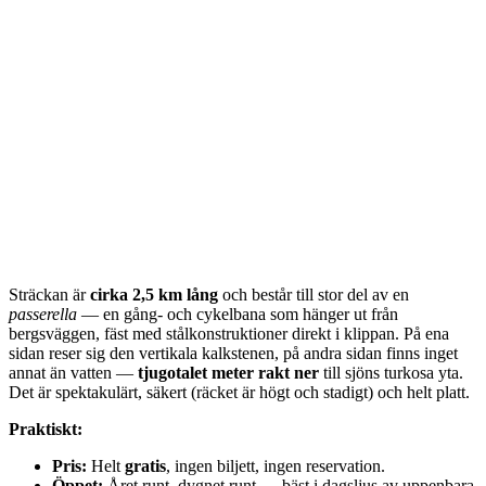
Sträckan är
cirka 2,5 km lång
och består till stor del av en
passerella
— en gång- och cykelbana som hänger ut från
bergsväggen, fäst med stålkonstruktioner direkt i klippan. På ena
sidan reser sig den vertikala kalkstenen, på andra sidan finns inget
annat än vatten —
tjugotalet meter rakt ner
till sjöns turkosa yta.
Det är spektakulärt, säkert (räcket är högt och stadigt) och helt platt.
Praktiskt:
Pris:
Helt
gratis
, ingen biljett, ingen reservation.
Öppet:
Året runt, dygnet runt — bäst i dagsljus av uppenbara