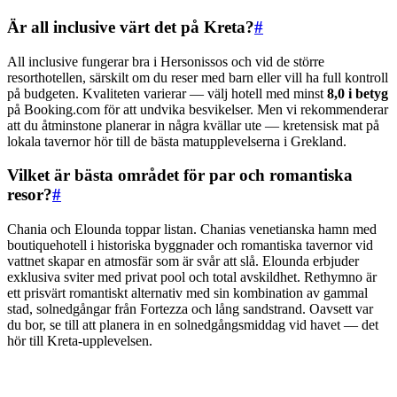
Är all inclusive värt det på Kreta?
#
All inclusive fungerar bra i Hersonissos och vid de större
resorthotellen, särskilt om du reser med barn eller vill ha full kontroll
på budgeten. Kvaliteten varierar — välj hotell med minst
8,0 i betyg
på Booking.com för att undvika besvikelser. Men vi rekommenderar
att du åtminstone planerar in några kvällar ute — kretensisk mat på
lokala tavernor hör till de bästa matupplevelserna i Grekland.
Vilket är bästa området för par och romantiska
resor?
#
Chania och Elounda toppar listan. Chanias venetianska hamn med
boutiquehotell i historiska byggnader och romantiska tavernor vid
vattnet skapar en atmosfär som är svår att slå. Elounda erbjuder
exklusiva sviter med privat pool och total avskildhet. Rethymno är
ett prisvärt romantiskt alternativ med sin kombination av gammal
stad, solnedgångar från Fortezza och lång sandstrand. Oavsett var
du bor, se till att planera in en solnedgångsmiddag vid havet — det
hör till Kreta-upplevelsen.