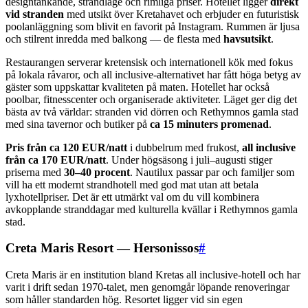
designtänkande, strandläge och rimliga priser. Hotellet ligger
direkt
vid stranden
med utsikt över Kretahavet och erbjuder en futuristisk
poolanläggning som blivit en favorit på Instagram. Rummen är ljusa
och stilrent inredda med balkong — de flesta med
havsutsikt
.
Restaurangen serverar kretensisk och internationell kök med fokus
på lokala råvaror, och all inclusive-alternativet har fått höga betyg av
gäster som uppskattar kvaliteten på maten. Hotellet har också
poolbar, fitnesscenter och organiserade aktiviteter. Läget ger dig det
bästa av två världar: stranden vid dörren och Rethymnos gamla stad
med sina tavernor och butiker på
ca 15 minuters promenad
.
Pris från ca 120 EUR/natt
i dubbelrum med frukost,
all inclusive
från ca 170 EUR/natt
. Under högsäsong i juli–augusti stiger
priserna med
30–40 procent
. Nautilux passar par och familjer som
vill ha ett modernt strandhotell med god mat utan att betala
lyxhotellpriser. Det är ett utmärkt val om du vill kombinera
avkopplande stranddagar med kulturella kvällar i Rethymnos gamla
stad.
Creta Maris Resort — Hersonissos
#
Creta Maris är en institution bland Kretas all inclusive-hotell och har
varit i drift sedan 1970-talet, men genomgår löpande renoveringar
som håller standarden hög. Resortet ligger vid sin egen