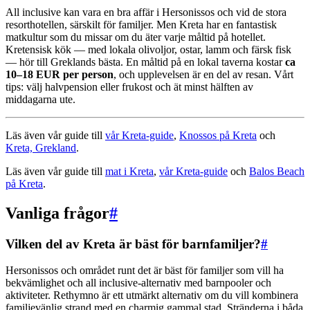
All inclusive kan vara en bra affär i Hersonissos och vid de stora
resorthotellen, särskilt för familjer. Men Kreta har en fantastisk
matkultur som du missar om du äter varje måltid på hotellet.
Kretensisk kök — med lokala olivoljor, ostar, lamm och färsk fisk
— hör till Greklands bästa. En måltid på en lokal taverna kostar
ca
10–18 EUR per person
, och upplevelsen är en del av resan. Vårt
tips: välj halvpension eller frukost och ät minst hälften av
middagarna ute.
Läs även vår guide till
vår Kreta-guide
,
Knossos på Kreta
och
Kreta, Grekland
.
Läs även vår guide till
mat i Kreta
,
vår Kreta-guide
och
Balos Beach
på Kreta
.
Vanliga frågor
#
Vilken del av Kreta är bäst för barnfamiljer?
#
Hersonissos och området runt det är bäst för familjer som vill ha
bekvämlighet och all inclusive-alternativ med barnpooler och
aktiviteter. Rethymno är ett utmärkt alternativ om du vill kombinera
familjevänlig strand med en charmig gammal stad. Stränderna i båda