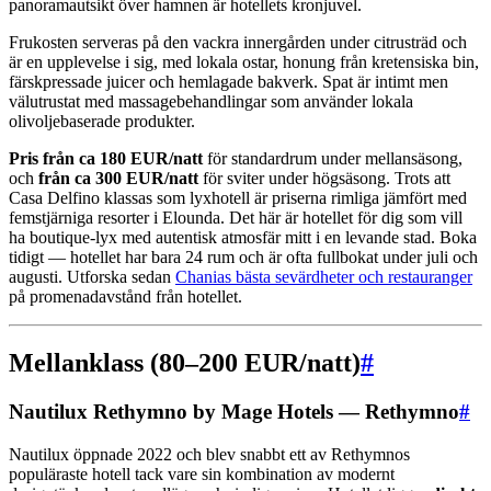
panoramautsikt över hamnen är hotellets kronjuvel.
Frukosten serveras på den vackra innergården under citrusträd och
är en upplevelse i sig, med lokala ostar, honung från kretensiska bin,
färskpressade juicer och hemlagade bakverk. Spat är intimt men
välutrustat med massagebehandlingar som använder lokala
olivoljebaserade produkter.
Pris från ca 180 EUR/natt
för standardrum under mellansäsong,
och
från ca 300 EUR/natt
för sviter under högsäsong. Trots att
Casa Delfino klassas som lyxhotell är priserna rimliga jämfört med
femstjärniga resorter i Elounda. Det här är hotellet för dig som vill
ha boutique-lyx med autentisk atmosfär mitt i en levande stad. Boka
tidigt — hotellet har bara 24 rum och är ofta fullbokat under juli och
augusti. Utforska sedan
Chanias bästa sevärdheter och restauranger
på promenadavstånd från hotellet.
Mellanklass (80–200 EUR/natt)
#
Nautilux Rethymno by Mage Hotels — Rethymno
#
Nautilux öppnade 2022 och blev snabbt ett av Rethymnos
populäraste hotell tack vare sin kombination av modernt