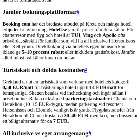
Jämför bokningsplattformar
#
Booking.com
har det bredaste utbudet på Kreta och många hotell
erbjuder fri avbokning.
Hotell.se
jämför priser från flera källor. För
charterresor med flyg och hotell är
TUI
,
Ving
och
Apollo
ofta
prisvärda, särskilt för familjer som vill ha all inclusive i Hersonissos
eller Rethymno. Direktbokning via hotellets egen hemsida kan
ibland ge
5–10 procent rabatt
eller inkludera gratisfrukost. Jämför
alltid minst två källor innan du bokar.
Turistskatt och dolda kostnader
#
Grekland tar ut en turistskatt som varierar med hotellets kategori:
0,50 EUR/natt
för tvåstjärniga hotell upp till
4 EUR/natt
för
femstjärniga. Skatten betalas vid incheckning och ingår sällan i
priset online. Räkna också med
parkeringskostnader
i Chania och
Heraklion (10–15 EUR/dygn), medan parkering vid resorter i
Hersonissos och Elounda vanligtvis är gratis. Flygplatstransfer från
Heraklion till Chania kostar
ca 30–40 EUR
med taxi, men bussen är
ett billigt alternativ för
ca 7 EUR
.
All inclusive vs eget arrangemang
#