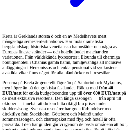
Kreta är Greklands största ö och en av Medelhavets mest
mångsidiga semesterdestinationer. Här möts dramatiska
bergslandskap, historiska venetianska hamnstäder och några av
Europas finaste stränder — och hotellutbudet matchar den
variationen. Från världskända lyxresorter i Elounda till charmiga
boutiquehotell i Chanias gamla hamn, familjevänliga all inclusive-
anläggningar i Hersonissos och enkla pensionat vid sydkustens
avskilda vikar finns något för alla plånböcker och resestilar.
Priserna på Kreta är generellt lägre än på Santorini och Mykonos,
men högre än på det grekiska fastlandet. Räkna med
från 40
EUR/natt
för enkla budgetboenden upp till
över 600 EUR/natt
på
de mest exklusiva resortena. Den långa säsongen — från april till
oktober — innebär att du kan hitta riktigt bra priser under
skuldersäsong. Svenska resenärer har goda förbindelser med
direktflyg från Stockholm, Göteborg och Malmö under
sommarsäsongen, och charterpaket med flyg och hotell är ofta
prisvärda. I den här guiden går vi igenom de bästa områdena att bo i,
konkreta hotellrekommendationer och smarta tips för att hitta bästa