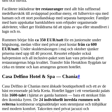
sten och olivträ.
Faciliteter inkluderar
tre restauranger
med allt från raffinerad
medelhavskök till avslappnad poolbar-meny, ett fullservice-spa med
hamam och ett stort poollandskap med separata barnpooler. Familjer
med barn uppskattar barnklubben som erbjuder organiserade
aktiviteter, vilket ger föräldrarna tid att njuta av spa eller strandlivet i
lugn och ro.
Rummen börjar från
ca 350 EUR/natt
för en juniorsuite under
högsäsong, medan villor med privat pool kostar
från ca 600
EUR/natt
. Under skuldersäsongen i maj och oktober sjunker
priserna med upp till 40 procent. Resortet erbjuder också
halvpension och all inclusive-paket som kan vara prisvärda givet
restaurangernas höga kvalitet. Transfer från Heraklion flygplats tar
cirka en timme och kan arrangeras genom hotellet.
Casa Delfino Hotel & Spa — Chania
#
Casa Delfino är Chanias mest älskade boutiquehotell och ett av de
bäst recenserade på hela Kreta. Hotellet ligger i ett venetianskt palats
från
1600-talet
i hjärtat av gamla hamnen — bara ett stenkast från
den ikoniska fyren. De
24 individuellt inredda rummen och
sviterna
kombinerar originaldetaljer som stenmjurar och träbjälkar
med modern komfort. Taksviten med privat jacuzzi och