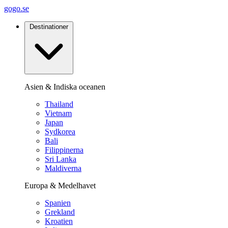
gogo.se
Destinationer
Asien & Indiska oceanen
Thailand
Vietnam
Japan
Sydkorea
Bali
Filippinerna
Sri Lanka
Maldiverna
Europa & Medelhavet
Spanien
Grekland
Kroatien