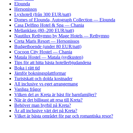
Elounda
Hersonissos
Lyxhotell (från 300 EUR/natt)
Domes of Elounda, Autograph Collection — Elounda
Casa Delfino Hotel & Spa — Chania
Mellanklass (80–200 EUR/natt)
Nautilux Rethymno by Mage Hotels — Rethymno
Creta Maris Resort — Hersonissos
Budgetboende (under 80 EUR/natt)
Cocoon City Hostel — Chania
Matala Hostel — Matala (sydkusten)
Tips för att hitta bästa hotellerbjudandena
Boka i rätt tid
Jämför bokningsplattformar
Turistskatt och dolda kostnader
All inclusive vs eget arrangemang
Vanliga frågor
Vilken del av Kreta är bäst för barnfamiljer?
När är det billigast att resa till Kreta?
Behöver man hyrbil på Kreta?
Är all inclusive värt det på Kreta?
Vilket är bästa området för par och romantiska resor?