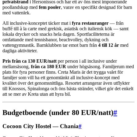
privatstrand
i Hersonissos och har ett av öns mest imponerande
poollandskap med
fem pooler
, varav en specifikt designad för barn
med vattenlek.
All inclusive-konceptet täcker mat i
fyra restauranger
— från
buffé till à la carte med grekisk, asiatisk och italiensk kök — samt
lokala drycker och snacks hela dagen. Sportfaciliteterna är
omfattande med tennisbanor, beachvolley, dykning och
vattengymnastik. Barnklubben tar emot barn från
4 till 12 år
med
dagliga aktiviteter.
Pris från ca 130 EUR/natt
per person i all inclusive under
mellansäsong,
från ca 180 EUR
under högsäsong. Familjerum med
plats för fyra personer finns. Creta Maris är det trygga valet för
familjer som vill ha ett genomtänkt all inclusive-koncept med
kvalitet över det genomsnittliga. Resortet arrangerar även utflykter
till Knossos, Spinalonga och öns bästa stränder, vilket gör det enkelt
att se mer av Kreta utan att hyra bil.
Budgetboende (under 80 EUR/natt)
#
Cocoon City Hostel — Chania
#