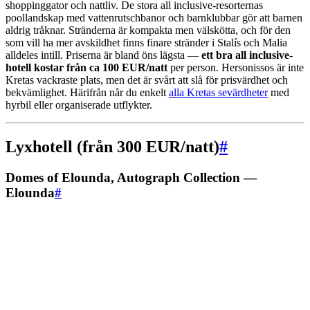
shoppinggator och nattliv. De stora all inclusive-resorternas
poollandskap med vattenrutschbanor och barnklubbar gör att barnen
aldrig tråknar. Stränderna är kompakta men välskötta, och för den
som vill ha mer avskildhet finns finare stränder i Stalís och Malia
alldeles intill. Priserna är bland öns lägsta —
ett bra all inclusive-
hotell kostar från ca 100 EUR/natt
per person. Hersonissos är inte
Kretas vackraste plats, men det är svårt att slå för prisvärdhet och
bekvämlighet. Härifrån når du enkelt
alla Kretas sevärdheter
med
hyrbil eller organiserade utflykter.
Lyxhotell (från 300 EUR/natt)
#
Domes of Elounda, Autograph Collection —
Elounda
#