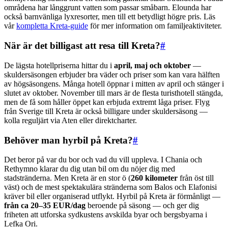
områdena har långgrunt vatten som passar småbarn. Elounda har
också barnvänliga lyxresorter, men till ett betydligt högre pris. Läs
vår
kompletta Kreta-guide
för mer information om familjeaktiviteter.
När är det billigast att resa till Kreta?
#
De lägsta hotellpriserna hittar du i
april, maj och oktober
—
skuldersäsongen erbjuder bra väder och priser som kan vara hälften
av högsäsongens. Många hotell öppnar i mitten av april och stänger i
slutet av oktober. November till mars är de flesta turisthotell stängda,
men de få som håller öppet kan erbjuda extremt låga priser. Flyg
från Sverige till Kreta är också billigare under skuldersäsong —
kolla reguljärt via Aten eller direktcharter.
Behöver man hyrbil på Kreta?
#
Det beror på var du bor och vad du vill uppleva. I Chania och
Rethymno klarar du dig utan bil om du nöjer dig med
stadstränderna. Men Kreta är en stor ö (
260 kilometer
från öst till
väst) och de mest spektakulära stränderna som Balos och Elafonisi
kräver bil eller organiserad utflykt. Hyrbil på Kreta är förmånligt —
från ca 20–35 EUR/dag
beroende på säsong — och ger dig
friheten att utforska sydkustens avskilda byar och bergsbyarna i
Lefka Ori.