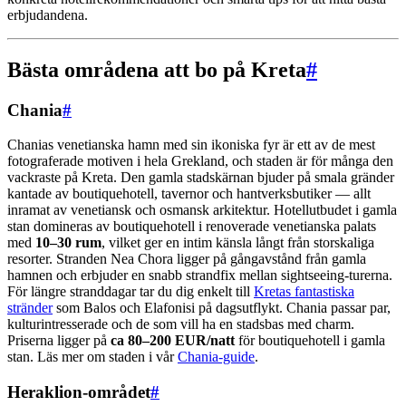
erbjudandena.
Bästa områdena att bo på Kreta
#
Chania
#
Chanias venetianska hamn med sin ikoniska fyr är ett av de mest
fotograferade motiven i hela Grekland, och staden är för många den
vackraste på Kreta. Den gamla stadskärnan bjuder på smala gränder
kantade av boutiquehotell, tavernor och hantverksbutiker — allt
inramat av venetiansk och osmansk arkitektur. Hotellutbudet i gamla
stan domineras av boutiquehotell i renoverade venetianska palats
med
10–30 rum
, vilket ger en intim känsla långt från storskaliga
resorter. Stranden Nea Chora ligger på gångavstånd från gamla
hamnen och erbjuder en snabb strandfix mellan sightseeing-turerna.
För längre stranddagar tar du dig enkelt till
Kretas fantastiska
stränder
som Balos och Elafonisi på dagsutflykt. Chania passar par,
kulturintresserade och de som vill ha en stadsbas med charm.
Priserna ligger på
ca 80–200 EUR/natt
för boutiquehotell i gamla
stan. Läs mer om staden i vår
Chania-guide
.
Heraklion-området
#