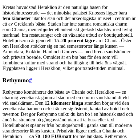
Kretas huvudstad Heraklion är den naturliga basen för
historieintresserade — det minoiska palatset Knossos ligger bara
fem kilometer
utanför stan och det arkeologiska museet i centrum är
ett av Greklands bästa. Staden har inte samma romantiska charm
som Chania, men erbjuder ett autentiskt grekiskt stadsliv med livlig
marknad, bra restauranger och ett växande utbud av boutiquehotell.
Hotellpriserna är generellt
15–20 procent lägre
än i Chania. Öster
om Heraklion sträcker sig en rad semesterorter längs kusten —
Amoudara, Kokkini Hani och Gouves — med breda sandstränder
och prisvärt boende. Området är en bra bas för den som vill
kombinera kultur med strand och ha tillgång till hela öns vägnät.
Flygplatsen ligger i Heraklion, vilket gör transfertiden minimal.
Rethymno
#
Rethymno kombinerar det bästa av Chania och Heraklion — en
charmig venetiansk gammal stad med en enorm sandstrand direkt
vid stadskärnan. Den
12 kilometer långa
stranden börjar vid den
venetianska hamnen och sträcker sig österut, kantad av hotell och
tavernor. Det gör Rethymno unikt: du kan bo i en historisk stad och
ändå ha stranden på gångavstånd utan att ta buss eller taxi.
Hotellutbudet spänner från boutiquehotell i gamla stan till moderna
strandresorter längs kusten. Prisnivån ligger mellan Chania och
Heraklion —
ca 70–180 EUR/natt
för mellanklass. Rethymnos