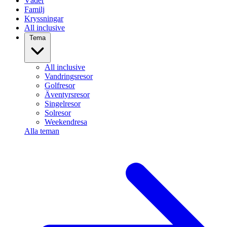
Väder
Familj
Kryssningar
All inclusive
Tema
All inclusive
Vandringsresor
Golfresor
Äventyrsresor
Singelresor
Solresor
Weekendresa
Alla teman