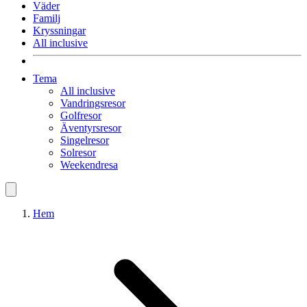
Väder
Familj
Kryssningar
All inclusive
Tema
All inclusive
Vandringsresor
Golfresor
Äventyrsresor
Singelresor
Solresor
Weekendresa
Hem