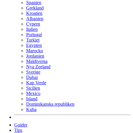
Spanien
Grekland
Kroatien
Albanien
Cypern
Italien
Portugal
Turkiet
Egypten
Marocko
Jordanien
Maldiverna
Nya Zeeland
Sverige
Dubai
Kap Verde
Sicilien
Mexico
Island
Dominikanska republiken
Kuba
Guider
Tips