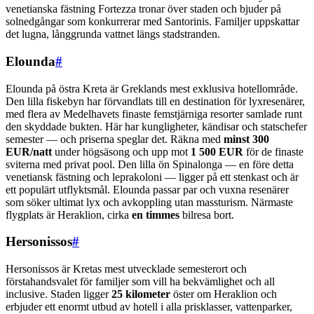
venetianska fästning Fortezza tronar över staden och bjuder på
solnedgångar som konkurrerar med Santorinis. Familjer uppskattar
det lugna, långgrunda vattnet längs stadstranden.
Elounda
#
Elounda på östra Kreta är Greklands mest exklusiva hotellområde.
Den lilla fiskebyn har förvandlats till en destination för lyxresenärer,
med flera av Medelhavets finaste femstjärniga resorter samlade runt
den skyddade bukten. Här har kungligheter, kändisar och statschefer
semester — och priserna speglar det. Räkna med
minst 300
EUR/natt
under högsäsong och upp mot
1 500 EUR
för de finaste
sviterna med privat pool. Den lilla ön Spinalonga — en före detta
venetiansk fästning och leprakoloni — ligger på ett stenkast och är
ett populärt utflyktsmål. Elounda passar par och vuxna resenärer
som söker ultimat lyx och avkoppling utan massturism. Närmaste
flygplats är Heraklion, cirka
en timmes
bilresa bort.
Hersonissos
#
Hersonissos är Kretas mest utvecklade semesterort och
förstahandsvalet för familjer som vill ha bekvämlighet och all
inclusive. Staden ligger
25 kilometer
öster om Heraklion och
erbjuder ett enormt utbud av hotell i alla prisklasser, vattenparker,