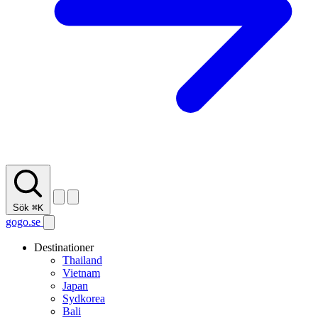
Sök
⌘K
gogo.se
Destinationer
Thailand
Vietnam
Japan
Sydkorea
Bali