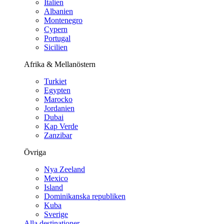
Italien
Albanien
Montenegro
Cypern
Portugal
Sicilien
Afrika & Mellanöstern
Turkiet
Egypten
Marocko
Jordanien
Dubai
Kap Verde
Zanzibar
Övriga
Nya Zeeland
Mexico
Island
Dominikanska republiken
Kuba
Sverige
Alla destinationer