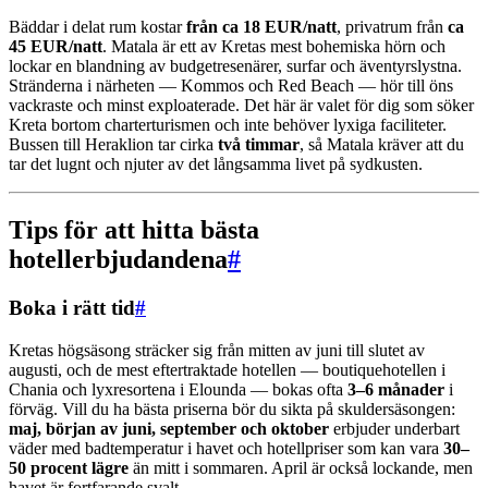
Bäddar i delat rum kostar
från ca 18 EUR/natt
, privatrum från
ca
45 EUR/natt
. Matala är ett av Kretas mest bohemiska hörn och
lockar en blandning av budgetresenärer, surfar och äventyrslystna.
Stränderna i närheten — Kommos och Red Beach — hör till öns
vackraste och minst exploaterade. Det här är valet för dig som söker
Kreta bortom charterturismen och inte behöver lyxiga faciliteter.
Bussen till Heraklion tar cirka
två timmar
, så Matala kräver att du
tar det lugnt och njuter av det långsamma livet på sydkusten.
Tips för att hitta bästa
hotellerbjudandena
#
Boka i rätt tid
#
Kretas högsäsong sträcker sig från mitten av juni till slutet av
augusti, och de mest eftertraktade hotellen — boutiquehotellen i
Chania och lyxresortena i Elounda — bokas ofta
3–6 månader
i
förväg. Vill du ha bästa priserna bör du sikta på skuldersäsongen:
maj, början av juni, september och oktober
erbjuder underbart
väder med badtemperatur i havet och hotellpriser som kan vara
30–
50 procent lägre
än mitt i sommaren. April är också lockande, men
havet är fortfarande svalt.