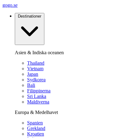
gogo.se
Destinationer
Asien & Indiska oceanen
Thailand
Vietnam
Japan
Sydkorea
Bali
Filippinerna
Sri Lanka
Maldiverna
Europa & Medelhavet
Spanien
Grekland
Kroatien