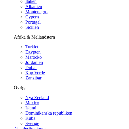
Italien
Albanien
Montenegro
Cypern
Portugal
Sicilien
Afrika & Mellanöstern
Turkiet
Egypten
Marocko
Jordanien
Dubai
Kap Verde
Zanzibar
Övriga
Nya Zeeland
Mexico
Island
Dominikanska republiken
Kuba
Sverige
Alla destinationer