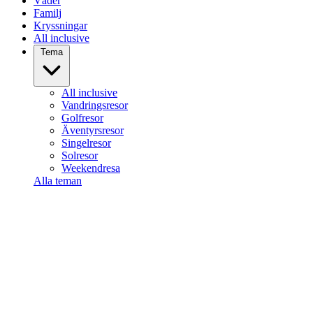
Väder
Familj
Kryssningar
All inclusive
Tema
All inclusive
Vandringsresor
Golfresor
Äventyrsresor
Singelresor
Solresor
Weekendresa
Alla teman