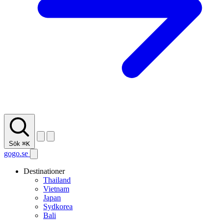
Sök
⌘K
gogo.se
Destinationer
Thailand
Vietnam
Japan
Sydkorea
Bali