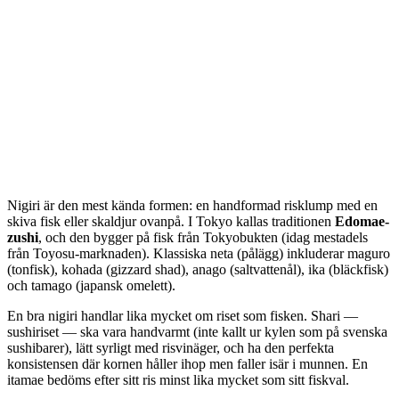
Nigiri är den mest kända formen: en handformad risklump med en
skiva fisk eller skaldjur ovanpå. I Tokyo kallas traditionen
Edomae-
zushi
, och den bygger på fisk från Tokyobukten (idag mestadels
från Toyosu-marknaden). Klassiska neta (pålägg) inkluderar maguro
(tonfisk), kohada (gizzard shad), anago (saltvattenål), ika (bläckfisk)
och tamago (japansk omelett).
En bra nigiri handlar lika mycket om riset som fisken. Shari —
sushiriset — ska vara handvarmt (inte kallt ur kylen som på svenska
sushibarer), lätt syrligt med risvinäger, och ha den perfekta
konsistensen där kornen håller ihop men faller isär i munnen. En
itamae bedöms efter sitt ris minst lika mycket som sitt fiskval.