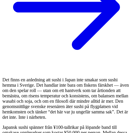
Det finns en anledning att sushi i Japan inte smakar som sushi
hemma i Sverige. Det handlar inte bara om fiskens färskhet — även
om den spelar roll — utan om ett hantverk som tar årtionden att
bemästra, om risens temperatur och konsistens, om balansen mellan
wasabi och soja, och om en filosofi där mindre alltid är mer. Den
genomsnittlige svenske resenären äter sushi på flygplatsen vid
hemkomsten och tänker “det här var ju ungefär samma sak”. Det är
det inte. Inte i närheten.
Japansk sushi spänner från ¥100-tallrikar på löpande band till
omakase-upplevelser som kostar ¥50 000 per person. Mellan dessa