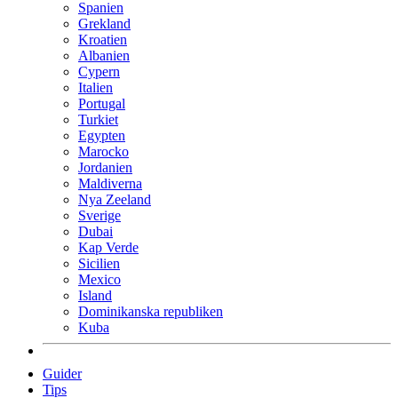
Spanien
Grekland
Kroatien
Albanien
Cypern
Italien
Portugal
Turkiet
Egypten
Marocko
Jordanien
Maldiverna
Nya Zeeland
Sverige
Dubai
Kap Verde
Sicilien
Mexico
Island
Dominikanska republiken
Kuba
Guider
Tips