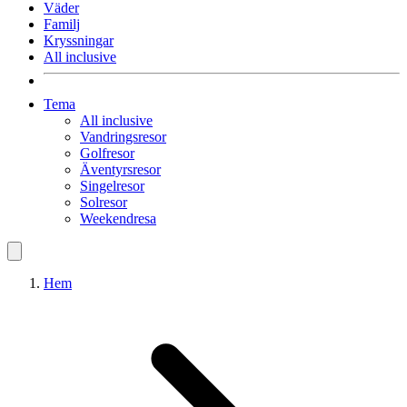
Väder
Familj
Kryssningar
All inclusive
Tema
All inclusive
Vandringsresor
Golfresor
Äventyrsresor
Singelresor
Solresor
Weekendresa
Hem