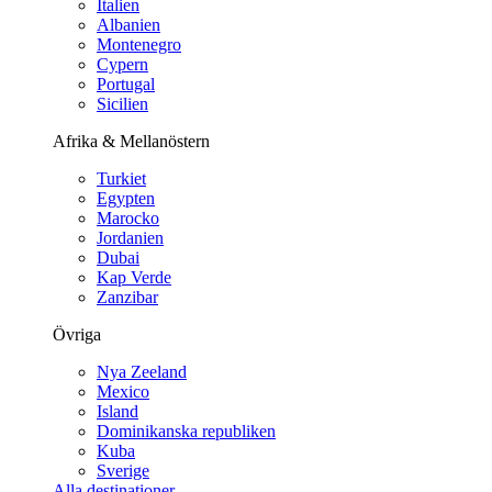
Italien
Albanien
Montenegro
Cypern
Portugal
Sicilien
Afrika & Mellanöstern
Turkiet
Egypten
Marocko
Jordanien
Dubai
Kap Verde
Zanzibar
Övriga
Nya Zeeland
Mexico
Island
Dominikanska republiken
Kuba
Sverige
Alla destinationer