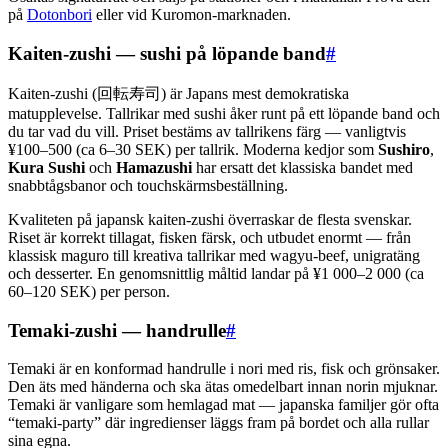
på
Dotonbori
eller vid Kuromon-marknaden.
Kaiten-zushi — sushi på löpande band
#
Kaiten-zushi (回転寿司) är Japans mest demokratiska
matupplevelse. Tallrikar med sushi åker runt på ett löpande band och
du tar vad du vill. Priset bestäms av tallrikens färg — vanligtvis
¥100–500 (ca 6–30 SEK) per tallrik. Moderna kedjor som
Sushiro
,
Kura Sushi
och
Hamazushi
har ersatt det klassiska bandet med
snabbtågsbanor och touchskärmsbeställning.
Kvaliteten på japansk kaiten-zushi överraskar de flesta svenskar.
Riset är korrekt tillagat, fisken färsk, och utbudet enormt — från
klassisk maguro till kreativa tallrikar med wagyu-beef, unigratäng
och desserter. En genomsnittlig måltid landar på ¥1 000–2 000 (ca
60–120 SEK) per person.
Temaki-zushi — handrulle
#
Temaki är en konformad handrulle i nori med ris, fisk och grönsaker.
Den äts med händerna och ska ätas omedelbart innan norin mjuknar.
Temaki är vanligare som hemlagad mat — japanska familjer gör ofta
“temaki-party” där ingredienser läggs fram på bordet och alla rullar
sina egna.