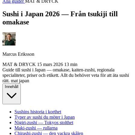
Alla guider
MAT & DRYCK
Sushi i Japan 2026 — Från tsukiji till
omakase
Marcus Eriksson
MAT & DRYCK
15 mars 2026
13 min
Guide till sushi i Japan — omakase, kaiten-zushi, regionala
specialiteter, priser och etikett. Allt du behöver veta för att äta sushi
rätt.
mat
japan
Innehåll
Sushins historia i korthet
Typer av sushi du möter i Japan
Nigiri-zushi — Tokyos stolthet
Maki-zushi — rullarna
Chirashi-zushi — den vackra skålen