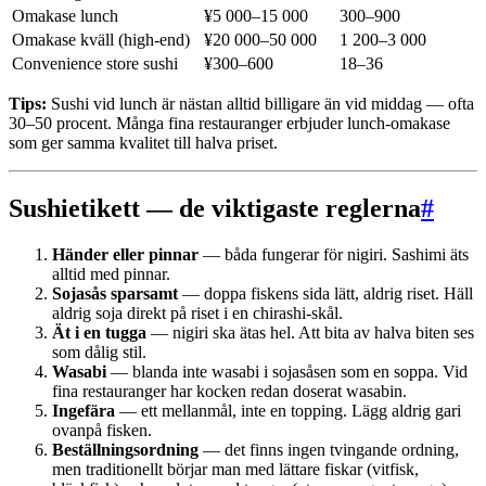
Omakase lunch
¥5 000–15 000
300–900
Omakase kväll (high-end)
¥20 000–50 000
1 200–3 000
Convenience store sushi
¥300–600
18–36
Tips:
Sushi vid lunch är nästan alltid billigare än vid middag — ofta
30–50 procent. Många fina restauranger erbjuder lunch-omakase
som ger samma kvalitet till halva priset.
Sushietikett — de viktigaste reglerna
#
Händer eller pinnar
— båda fungerar för nigiri. Sashimi äts
alltid med pinnar.
Sojasås sparsamt
— doppa fiskens sida lätt, aldrig riset. Häll
aldrig soja direkt på riset i en chirashi-skål.
Ät i en tugga
— nigiri ska ätas hel. Att bita av halva biten ses
som dålig stil.
Wasabi
— blanda inte wasabi i sojasåsen som en soppa. Vid
fina restauranger har kocken redan doserat wasabin.
Ingefära
— ett mellanmål, inte en topping. Lägg aldrig gari
ovanpå fisken.
Beställningsordning
— det finns ingen tvingande ordning,
men traditionellt börjar man med lättare fiskar (vitfisk,