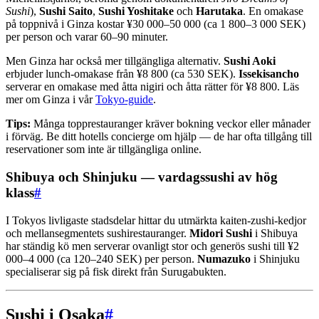
Sushi
),
Sushi Saito
,
Sushi Yoshitake
och
Harutaka
. En omakase
på toppnivå i Ginza kostar ¥30 000–50 000 (ca 1 800–3 000 SEK)
per person och varar 60–90 minuter.
Men Ginza har också mer tillgängliga alternativ.
Sushi Aoki
erbjuder lunch-omakase från ¥8 800 (ca 530 SEK).
Issekisancho
serverar en omakase med åtta nigiri och åtta rätter för ¥8 800. Läs
mer om Ginza i vår
Tokyo-guide
.
Tips:
Många topprestauranger kräver bokning veckor eller månader
i förväg. Be ditt hotells concierge om hjälp — de har ofta tillgång till
reservationer som inte är tillgängliga online.
Shibuya och Shinjuku — vardagssushi av hög
klass
#
I Tokyos livligaste stadsdelar hittar du utmärkta kaiten-zushi-kedjor
och mellansegmentets sushirestauranger.
Midori Sushi
i Shibuya
har ständig kö men serverar ovanligt stor och generös sushi till ¥2
000–4 000 (ca 120–240 SEK) per person.
Numazuko
i Shinjuku
specialiserar sig på fisk direkt från Surugabukten.
Sushi i Osaka
#