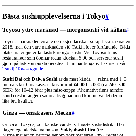
Bästa sushiupplevelserna i Tokyo
#
Toyosu yttre marknad — morgonsushi vid källan
#
Toyosu-marknaden ersatte den legendariska Tsukiji-fiskmarknaden
2018, men den yttre marknaden vid Tsukiji lever fortfarande. Båda
platserna erbjuder fantastisk morgonsushi. Vid Toyosu finns
restauranger som öppnar redan klockan 5:00 och serverar sushi
gjord på fisk som auktionerades ut timmar tidigare. Läs mer i vår
Tsukiji/Toyosu-guide
.
Sushi Dai
och
Daiwa Sushi
är de mest kända — räkna med 1–3
timmars kö. Omakase-set kostar runt ¥4 000–5 000 (ca 240–300
SEK) för 10–12 bitar plus miso-soppa. Alternativt finns mindre
kända restauranger i samma byggnad med kortare väntetider och
lika bra kvalitet.
Ginza — omakasens Mecka
#
Ginza är Tokyos, och kanske världens, finaste sushidistrikt. Här
ligger legendariska namn som
Sukiyabashi Jiro
(tre
Michelinstjärnor, berömd genom dokumentären
Jiro Dreams of