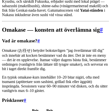
Kyushu, och särskilt Fukuoka, erbjuder sushi med lokal prägel —
sabazushi (makrillsushi), shime-saba (vinägermarinerad makrill) och
fisk från Genkai-nada-havet. Gatumatsscenen vid
Yatai-stånden
i
Nakasu inkluderar även sushi vid vissa stånd.
Omakase — konsten att överlämna sig
#
Vad är omakase?
#
Omakase (お任せ) betyder bokstavligen “jag överlämnar till dig”
och innebär att kocken bestämmer vad du äter. Det är inte en meny
— det är en upplevelse. Itamae väljer dagens bästa fisk, bestämmer
ordningen (vanligtvis från lättare till tyngre smaker), och serverar en
bit i taget direkt framför dig.
En typisk omakase-kurs innehåller 10–20 bitar nigiri, ofta med
tsumami (aptitretare som sashimi, grillad fisk eller äggrätt)
insprängda. Sessionen varar 60–90 minuter vid disken, och du sitter
vanligtvis max 6–10 gäster.
Prisklasser
#
Pris
Pris