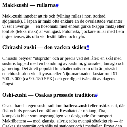
Maki-zushi — rullarna
#
Maki-zushi innebär att ris och fyllning rullas i nori (torkad
sjögräsark). I Japan är maki ofta enklare än de överlastade varianter
vi ser i Sverige — en hosomaki med enbart gurka (kappa-maki) eller
tonfisk (tekka-maki) är vanligast. Futomaki, tjockare rullar med flera
ingredienser, äts ofta vid festtillfällen och nyår.
Chirashi-zushi — den vackra skålen
#
Chirashi betyder “utspridd” och är precis vad det låter: en skål med
sushiris toppad med en blandning av sashimi, grönsaker, tamago och
garnering. Det är ett populärt lunchalternativ som ofta är prisvärt —
en chirashi-don vid Toyosu- eller Nijo-marknaden kostar runt ¥1
500–3 000 (ca 90–180 SEK) och ger dig ett tvärsnitt av dagens
fångst.
Oshi-zushi — Osakas pressade tradition
#
Osaka har sin egen sushitradition:
battera-zushi
eller oshi-zushi, där
fisk och ris pressas i en träform. Resultatet är rektangulära,
kompakta bitar som ursprungligen var designade för transport.
Makrilbattera — med glansig, silvrig saba ovanpå sötaktigt ris — är
Osakas signaturrätt och säljs på stationer och i mathallar. Prova den