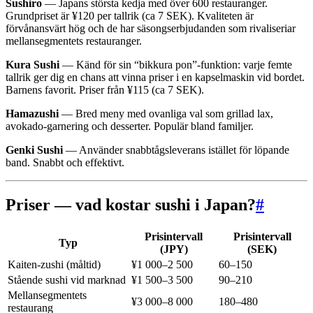
Sushiro
— Japans största kedja med över 600 restauranger.
Grundpriset är ¥120 per tallrik (ca 7 SEK). Kvaliteten är
förvånansvärt hög och de har säsongserbjudanden som rivaliseriar
mellansegmentets restauranger.
Kura Sushi
— Känd för sin “bikkura pon”-funktion: varje femte
tallrik ger dig en chans att vinna priser i en kapselmaskin vid bordet.
Barnens favorit. Priser från ¥115 (ca 7 SEK).
Hamazushi
— Bred meny med ovanliga val som grillad lax,
avokado-garnering och desserter. Populär bland familjer.
Genki Sushi
— Använder snabbtågsleverans istället för löpande
band. Snabbt och effektivt.
Priser — vad kostar sushi i Japan?
#
Prisintervall
Prisintervall
Typ
(JPY)
(SEK)
Kaiten-zushi (måltid)
¥1 000–2 500
60–150
Stående sushi vid marknad
¥1 500–3 500
90–210
Mellansegmentets
¥3 000–8 000
180–480
restaurang