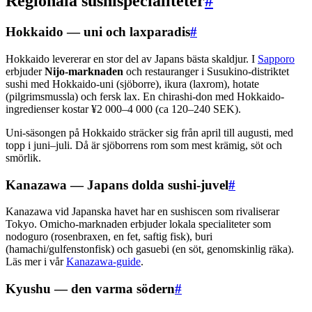
Regionala sushispecialiteter
#
Hokkaido — uni och laxparadis
#
Hokkaido levererar en stor del av Japans bästa skaldjur. I
Sapporo
erbjuder
Nijo-marknaden
och restauranger i Susukino-distriktet
sushi med Hokkaido-uni (sjöborre), ikura (laxrom), hotate
(pilgrimsmussla) och fersk lax. En chirashi-don med Hokkaido-
ingredienser kostar ¥2 000–4 000 (ca 120–240 SEK).
Uni-säsongen på Hokkaido sträcker sig från april till augusti, med
topp i juni–juli. Då är sjöborrens rom som mest krämig, söt och
smörlik.
Kanazawa — Japans dolda sushi-juvel
#
Kanazawa vid Japanska havet har en sushiscen som rivaliserar
Tokyo. Omicho-marknaden erbjuder lokala specialiteter som
nodoguro (rosenbraxen, en fet, saftig fisk), buri
(hamachi/gulfenstonfisk) och gasuebi (en söt, genomskinlig räka).
Läs mer i vår
Kanazawa-guide
.
Kyushu — den varma södern
#