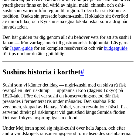
ytterligheter finns en hel värld av nigiri, maki, chirashi och oshi-
zushi som varierar från region till region. Tokyo har sin Edomae-
tradition, Osaka sin pressade battera-zushi, Hokkaido sitt överflöd
av uni och lax, och Kyushu sina egna lokala fiskar som aldrig når
huvudstaden.
Den här guiden tar dig genom allt du behöver veta för att äta sushi i
Japan — från vardagslunch till gastronomisk höjdpunkt. Läs gärna
vår
Japan-guide
för en komplett reseöversikt och vår
budgetguide
för tips om hur du äter gott billigt.
Sushins historia i korthet
#
Sushi som vi känner det idag — nigiri-zushi med en skiva rå fisk
ovanpå en liten risklump — uppfanns i Edo (dagens Tokyo) på
1820-talet. Före det var sushi en konserveringsmetod där fisk
pressades i fermenterat ris under månader. Den snabba Edo-
versionen, skapad av Hanaya Yohei, var en revolution: fräsch fisk
serverad direkt på risklumpar vid gatustånd längs Sumida-floden.
Det var Tokyos ursprungliga streetfood.
Under Meijieran spred sig nigiri-zushi över hela Japan, och efter
andra världskrigets ransoneringsperiod formaliserades sushibarerna.