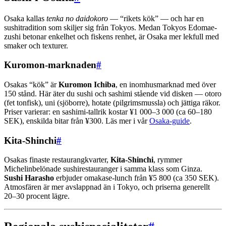
Osaka kallas
tenka no daidokoro
— “rikets kök” — och har en
sushitradition som skiljer sig från Tokyos. Medan Tokyos Edomae-
zushi betonar enkelhet och fiskens renhet, är Osaka mer lekfull med
smaker och texturer.
Kuromon-marknaden
#
Osakas “kök” är
Kuromon Ichiba
, en inomhusmarknad med över
150 stånd. Här äter du sushi och sashimi stående vid disken — otoro
(fet tonfisk), uni (sjöborre), hotate (pilgrimsmussla) och jättiga räkor.
Priser varierar: en sashimi-tallrik kostar ¥1 000–3 000 (ca 60–180
SEK), enskilda bitar från ¥300. Läs mer i vår
Osaka-guide
.
Kita-Shinchi
#
Osakas finaste restaurangkvarter,
Kita-Shinchi
, rymmer
Michelinbelönade sushirestauranger i samma klass som Ginza.
Sushi Harasho
erbjuder omakase-lunch från ¥5 800 (ca 350 SEK).
Atmosfären är mer avslappnad än i Tokyo, och priserna generellt
20–30 procent lägre.