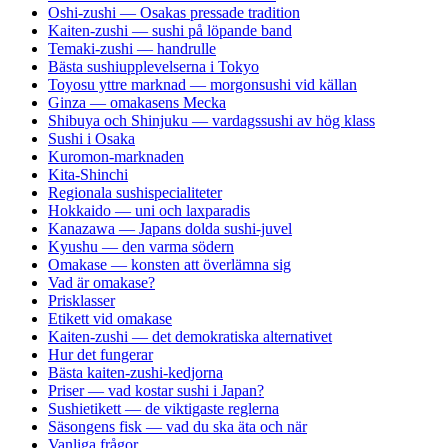
Oshi-zushi — Osakas pressade tradition
Kaiten-zushi — sushi på löpande band
Temaki-zushi — handrulle
Bästa sushiupplevelserna i Tokyo
Toyosu yttre marknad — morgonsushi vid källan
Ginza — omakasens Mecka
Shibuya och Shinjuku — vardagssushi av hög klass
Sushi i Osaka
Kuromon-marknaden
Kita-Shinchi
Regionala sushispecialiteter
Hokkaido — uni och laxparadis
Kanazawa — Japans dolda sushi-juvel
Kyushu — den varma södern
Omakase — konsten att överlämna sig
Vad är omakase?
Prisklasser
Etikett vid omakase
Kaiten-zushi — det demokratiska alternativet
Hur det fungerar
Bästa kaiten-zushi-kedjorna
Priser — vad kostar sushi i Japan?
Sushietikett — de viktigaste reglerna
Säsongens fisk — vad du ska äta och när
Vanliga frågor