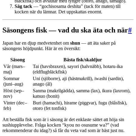
bläckfisk) och avslutar med tyngre (otoro, anago, tamago).
Säg tack
— “gochisosama deshita” (tack för maten) till
kocken när du lämnar. Det uppskattas enormt.
Säsongens fisk — vad du ska äta och när
#
Japan har en djup medvetenhet om
shun
— att äta saker på
säsongens höjdpunkt. Här är en översikt:
Säsong
Bästa fisk/skaldjur
Vår (mars–
Tai (havsbraxen), sayori (halvnäbb), hotaru-ika
maj)
(eldflugbläckfisk)
Sommar
Uni (sjöborre), aji (hästmakrill), iwashi (sardin),
(juni–aug)
anago (ål)
Höst (sep–
Sanma (makrilgädda), samma (lax), ikura (laxrom),
nov)
katsuo (bonit)
Vinter (dec–
Buri (hamachi), hirame (piggvar), fugu (blåsfisk),
feb)
otoro (fet tonfisk)
Att beställa fisk som är i säsong är det enklaste sättet att höja sin
sushiupplevelse. Fråga kocken “kyou no osusume wa?” (vad
rekommenderar du idag?) så får du veta vad som är bäst just nu.