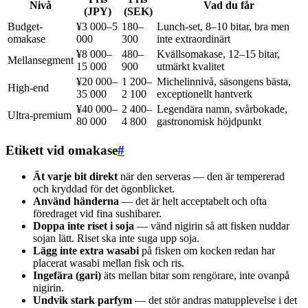
Nivå
Vad du får
(JPY)
(SEK)
Budget-
¥3 000–5
180–
Lunch-set, 8–10 bitar, bra men
omakase
000
300
inte extraordinärt
¥8 000–
480–
Kvällsomakase, 12–15 bitar,
Mellansegment
15 000
900
utmärkt kvalitet
¥20 000–
1 200–
Michelinnivå, säsongens bästa,
High-end
35 000
2 100
exceptionellt hantverk
¥40 000–
2 400–
Legendära namn, svårbokade,
Ultra-premium
80 000
4 800
gastronomisk höjdpunkt
Etikett vid omakase
#
Ät varje bit direkt
när den serveras — den är tempererad
och kryddad för det ögonblicket.
Använd händerna
— det är helt acceptabelt och ofta
föredraget vid fina sushibarer.
Doppa inte riset i soja
— vänd nigirin så att fisken nuddar
sojan lätt. Riset ska inte suga upp soja.
Lägg inte extra wasabi
på fisken om kocken redan har
placerat wasabi mellan fisk och ris.
Ingefära (gari)
äts mellan bitar som rengörare, inte ovanpå
nigirin.
Undvik stark parfym
— det stör andras matupplevelse i det