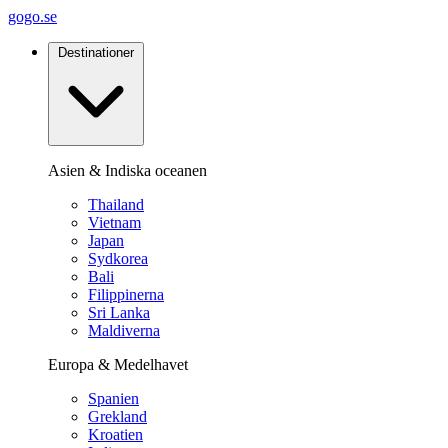
gogo.se
Destinationer
Asien & Indiska oceanen
Thailand
Vietnam
Japan
Sydkorea
Bali
Filippinerna
Sri Lanka
Maldiverna
Europa & Medelhavet
Spanien
Grekland
Kroatien