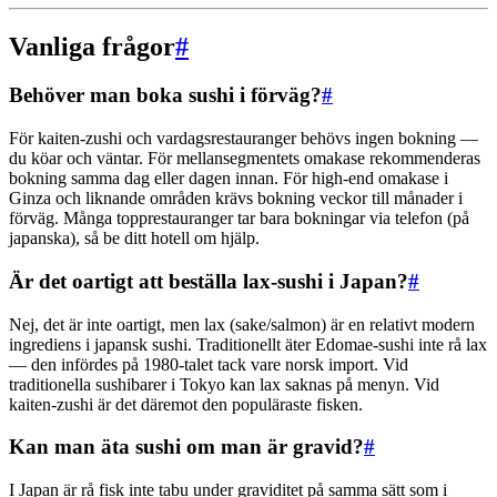
Vanliga frågor
#
Behöver man boka sushi i förväg?
#
För kaiten-zushi och vardagsrestauranger behövs ingen bokning —
du köar och väntar. För mellansegmentets omakase rekommenderas
bokning samma dag eller dagen innan. För high-end omakase i
Ginza och liknande områden krävs bokning veckor till månader i
förväg. Många topprestauranger tar bara bokningar via telefon (på
japanska), så be ditt hotell om hjälp.
Är det oartigt att beställa lax-sushi i Japan?
#
Nej, det är inte oartigt, men lax (sake/salmon) är en relativt modern
ingrediens i japansk sushi. Traditionellt äter Edomae-sushi inte rå lax
— den infördes på 1980-talet tack vare norsk import. Vid
traditionella sushibarer i Tokyo kan lax saknas på menyn. Vid
kaiten-zushi är det däremot den populäraste fisken.
Kan man äta sushi om man är gravid?
#
I Japan är rå fisk inte tabu under graviditet på samma sätt som i