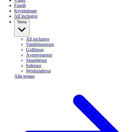
Väder
Familj
Kryssningar
All inclusive
Tema
All inclusive
Vandringsresor
Golfresor
Äventyrsresor
Singelresor
Solresor
Weekendresa
Alla teman