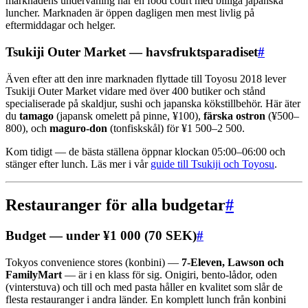
marknadens undervåning har en food court med billiga japanska
luncher. Marknaden är öppen dagligen men mest livlig på
eftermiddagar och helger.
Tsukiji Outer Market — havsfruktsparadiset
#
Även efter att den inre marknaden flyttade till Toyosu 2018 lever
Tsukiji Outer Market vidare med över 400 butiker och stånd
specialiserade på skaldjur, sushi och japanska kökstillbehör. Här äter
du
tamago
(japansk omelett på pinne, ¥100),
färska ostron
(¥500–
800), och
maguro-don
(tonfiskskål) för ¥1 500–2 500.
Kom tidigt — de bästa ställena öppnar klockan 05:00–06:00 och
stänger efter lunch. Läs mer i vår
guide till Tsukiji och Toyosu
.
Restauranger för alla budgetar
#
Budget — under ¥1 000 (70 SEK)
#
Tokyos convenience stores (konbini) —
7-Eleven, Lawson och
FamilyMart
— är i en klass för sig. Onigiri, bento-lådor, oden
(vinterstuva) och till och med pasta håller en kvalitet som slår de
flesta restauranger i andra länder. En komplett lunch från konbini