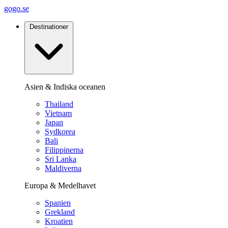
gogo.se
Destinationer
Asien & Indiska oceanen
Thailand
Vietnam
Japan
Sydkorea
Bali
Filippinerna
Sri Lanka
Maldiverna
Europa & Medelhavet
Spanien
Grekland
Kroatien