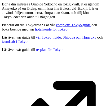
Börja din matresa i Omoide Yokocho en rökig kväll, ät er igenom
Ameyoko på en lördag, och missa inte frukost vid Tsukiji. Lär er
använda biljettautomaterna, slurpa utan skam, och följ kön — i
Tokyo leder den alltid till något gott.
Planerar du din Tokyoresa? Läs vår
kompletta Tokyo-guide
och
boka boende med vår
hotellguide för Tokyo
.
Läs även vår guide till
vår Tokyo-guide
,
Shibuya och Harajuku
och
teamLab i Tokyo
.
Läs även vår guide till
resplan för Tokyo
.