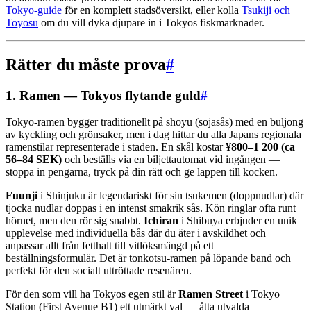
Tokyo-guide
för en komplett stadsöversikt, eller kolla
Tsukiji och
Toyosu
om du vill dyka djupare in i Tokyos fiskmarknader.
Rätter du måste prova
#
1. Ramen — Tokyos flytande guld
#
Tokyo-ramen bygger traditionellt på shoyu (sojasås) med en buljong
av kyckling och grönsaker, men i dag hittar du alla Japans regionala
ramenstilar representerade i staden. En skål kostar
¥800–1 200 (ca
56–84 SEK)
och beställs via en biljettautomat vid ingången —
stoppa in pengarna, tryck på din rätt och ge lappen till kocken.
Fuunji
i Shinjuku är legendariskt för sin tsukemen (doppnudlar) där
tjocka nudlar doppas i en intenst smakrik sås. Kön ringlar ofta runt
hörnet, men den rör sig snabbt.
Ichiran
i Shibuya erbjuder en unik
upplevelse med individuella bås där du äter i avskildhet och
anpassar allt från fetthalt till vitlöksmängd på ett
beställningsformulär. Det är tonkotsu-ramen på löpande band och
perfekt för den socialt uttröttade resenären.
För den som vill ha Tokyos egen stil är
Ramen Street
i Tokyo
Station (First Avenue B1) ett utmärkt val — åtta utvalda