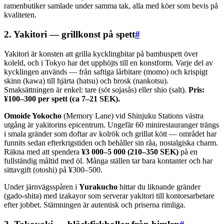
ramenbutiker samlade under samma tak, alla med köer som bevis på
kvaliteten.
2. Yakitori — grillkonst på spett
#
Yakitori är konsten att grilla kycklingbitar på bambuspett över
koleld, och i Tokyo har det upphöjts till en konstform. Varje del av
kycklingen används — från saftiga lårbitare (momo) och krispigt
skinn (kawa) till hjärta (hatsu) och brosk (nankotsu).
Smaksättningen är enkel: tare (söt sojasås) eller shio (salt).
Pris:
¥100–300 per spett (ca 7–21 SEK).
Omoide Yokocho
(Memory Lane) vid Shinjuku Stations västra
utgång är yakitorins epicentrum. Ungefär 60 minirestauranger trängs
i smala gränder som doftar av kolrök och grillat kött — området har
funnits sedan efterkrigstiden och behåller sin råa, nostalgiska charm.
Räkna med att spendera
¥3 000–5 000 (210–350 SEK)
på en
fullständig måltid med öl. Många ställen tar bara kontanter och har
sittavgift (otoshi) på ¥300–500.
Under järnvägsspåren i
Yurakucho
hittar du liknande gränder
(gado-shita) med izakayor som serverar yakitori till kontorsarbetare
efter jobbet. Stämningen är autentisk och priserna rimliga.