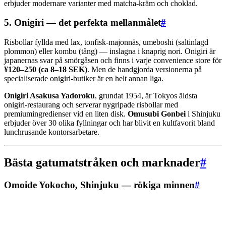
erbjuder modernare varianter med matcha-kräm och choklad.
5. Onigiri — det perfekta mellanmålet
#
Risbollar fyllda med lax, tonfisk-majonnäs, umeboshi (saltinlagd
plommon) eller kombu (tång) — inslagna i knaprig nori. Onigiri är
japanernas svar på smörgåsen och finns i varje convenience store för
¥120–250 (ca 8–18 SEK)
. Men de handgjorda versionerna på
specialiserade onigiri-butiker är en helt annan liga.
Onigiri Asakusa Yadoroku
, grundat 1954, är Tokyos äldsta
onigiri-restaurang och serverar nygripade risbollar med
premiumingredienser vid en liten disk.
Omusubi Gonbei
i Shinjuku
erbjuder över 30 olika fyllningar och har blivit en kultfavorit bland
lunchrusande kontorsarbetare.
Bästa gatumatstråken och marknader
#
Omoide Yokocho, Shinjuku — rökiga minnen
#