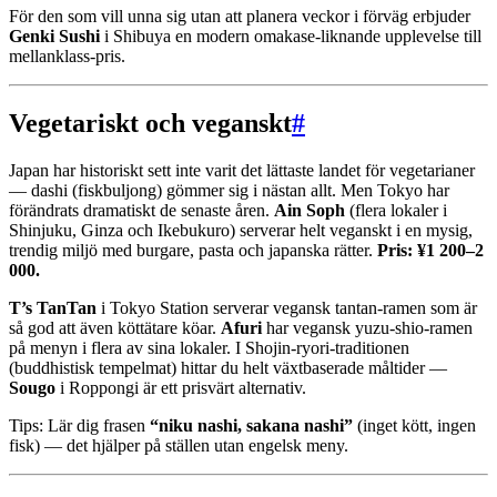
För den som vill unna sig utan att planera veckor i förväg erbjuder
Genki Sushi
i Shibuya en modern omakase-liknande upplevelse till
mellanklass-pris.
Vegetariskt och veganskt
#
Japan har historiskt sett inte varit det lättaste landet för vegetarianer
— dashi (fiskbuljong) gömmer sig i nästan allt. Men Tokyo har
förändrats dramatiskt de senaste åren.
Ain Soph
(flera lokaler i
Shinjuku, Ginza och Ikebukuro) serverar helt veganskt i en mysig,
trendig miljö med burgare, pasta och japanska rätter.
Pris: ¥1 200–2
000.
T’s TanTan
i Tokyo Station serverar vegansk tantan-ramen som är
så god att även köttätare köar.
Afuri
har vegansk yuzu-shio-ramen
på menyn i flera av sina lokaler. I Shojin-ryori-traditionen
(buddhistisk tempelmat) hittar du helt växtbaserade måltider —
Sougo
i Roppongi är ett prisvärt alternativ.
Tips: Lär dig frasen
“niku nashi, sakana nashi”
(inget kött, ingen
fisk) — det hjälper på ställen utan engelsk meny.