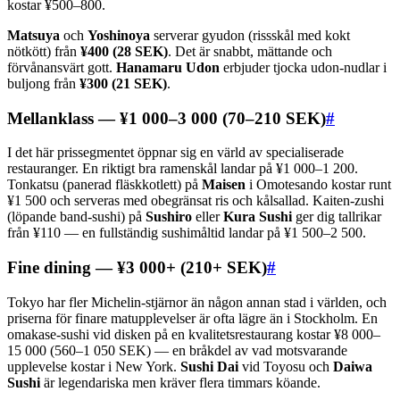
kostar ¥500–800.
Matsuya
och
Yoshinoya
serverar gyudon (rissskål med kokt
nötkött) från
¥400 (28 SEK)
. Det är snabbt, mättande och
förvånansvärt gott.
Hanamaru Udon
erbjuder tjocka udon-nudlar i
buljong från
¥300 (21 SEK)
.
Mellanklass — ¥1 000–3 000 (70–210 SEK)
#
I det här prissegmentet öppnar sig en värld av specialiserade
restauranger. En riktigt bra ramenskål landar på ¥1 000–1 200.
Tonkatsu (panerad fläskkotlett) på
Maisen
i Omotesando kostar runt
¥1 500 och serveras med obegränsat ris och kålsallad. Kaiten-zushi
(löpande band-sushi) på
Sushiro
eller
Kura Sushi
ger dig tallrikar
från ¥110 — en fullständig sushimåltid landar på ¥1 500–2 500.
Fine dining — ¥3 000+ (210+ SEK)
#
Tokyo har fler Michelin-stjärnor än någon annan stad i världen, och
priserna för finare matupplevelser är ofta lägre än i Stockholm. En
omakase-sushi vid disken på en kvalitetsrestaurang kostar ¥8 000–
15 000 (560–1 050 SEK) — en bråkdel av vad motsvarande
upplevelse kostar i New York.
Sushi Dai
vid Toyosu och
Daiwa
Sushi
är legendariska men kräver flera timmars köande.