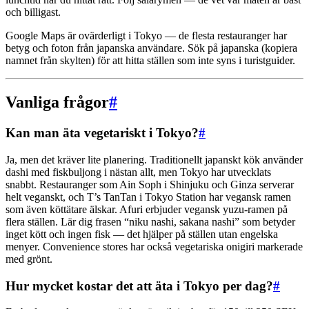
och billigast.
Google Maps är ovärderligt i Tokyo — de flesta restauranger har
betyg och foton från japanska användare. Sök på japanska (kopiera
namnet från skylten) för att hitta ställen som inte syns i turistguider.
Vanliga frågor
#
Kan man äta vegetariskt i Tokyo?
#
Ja, men det kräver lite planering. Traditionellt japanskt kök använder
dashi med fiskbuljong i nästan allt, men Tokyo har utvecklats
snabbt. Restauranger som Ain Soph i Shinjuku och Ginza serverar
helt veganskt, och T’s TanTan i Tokyo Station har vegansk ramen
som även köttätare älskar. Afuri erbjuder vegansk yuzu-ramen på
flera ställen. Lär dig frasen “niku nashi, sakana nashi” som betyder
inget kött och ingen fisk — det hjälper på ställen utan engelska
menyer. Convenience stores har också vegetariska onigiri markerade
med grönt.
Hur mycket kostar det att äta i Tokyo per dag?
#