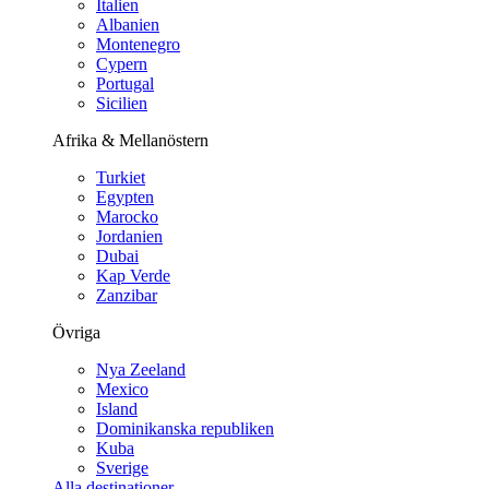
Italien
Albanien
Montenegro
Cypern
Portugal
Sicilien
Afrika & Mellanöstern
Turkiet
Egypten
Marocko
Jordanien
Dubai
Kap Verde
Zanzibar
Övriga
Nya Zeeland
Mexico
Island
Dominikanska republiken
Kuba
Sverige
Alla destinationer