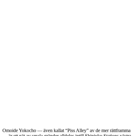
Omoide Yokocho — även kallat “Piss Alley” av de mer rättframma
— är ett nät av smala gränder alldeles intill Shinjuku Stations västra