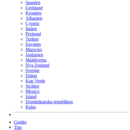
Spanien
Grekland
Kroatien
Albanien
Cypern
Italien
Portugal
Turkiet
Egypten
Marocko
Jordanien
Maldiverna
Nya Zeeland
Sverige
Dubai
Kap Verde
Sicilien
Mexico
Island
Dominikanska republiken
Kuba
Guider
Tips