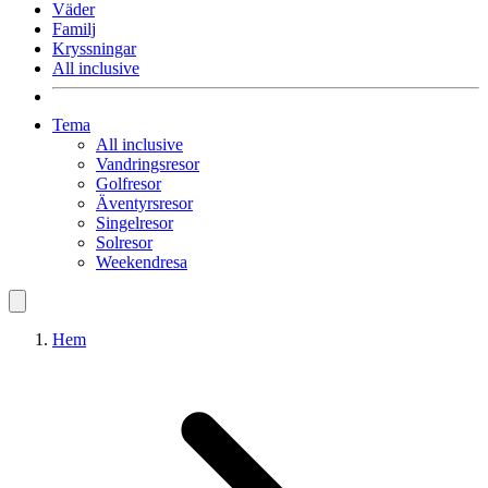
Väder
Familj
Kryssningar
All inclusive
Tema
All inclusive
Vandringsresor
Golfresor
Äventyrsresor
Singelresor
Solresor
Weekendresa
Hem