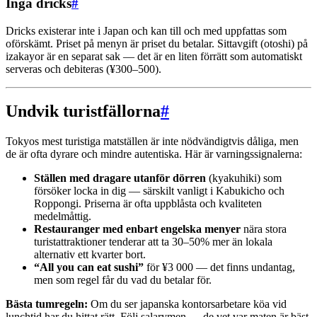
Inga dricks
#
Dricks existerar inte i Japan och kan till och med uppfattas som
oförskämt. Priset på menyn är priset du betalar. Sittavgift (otoshi) på
izakayor är en separat sak — det är en liten förrätt som automatiskt
serveras och debiteras (¥300–500).
Undvik turistfällorna
#
Tokyos mest turistiga matställen är inte nödvändigtvis dåliga, men
de är ofta dyrare och mindre autentiska. Här är varningssignalerna:
Ställen med dragare utanför dörren
(kyakuhiki) som
försöker locka in dig — särskilt vanligt i Kabukicho och
Roppongi. Priserna är ofta uppblåsta och kvaliteten
medelmåttig.
Restauranger med enbart engelska menyer
nära stora
turistattraktioner tenderar att ta 30–50% mer än lokala
alternativ ett kvarter bort.
“All you can eat sushi”
för ¥3 000 — det finns undantag,
men som regel får du vad du betalar för.
Bästa tumregeln:
Om du ser japanska kontorsarbetare köa vid
lunchtid har du hittat rätt. Följ salarymen — de vet var maten är bäst