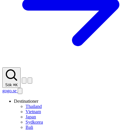
Sök
⌘K
gogo.se
Destinationer
Thailand
Vietnam
Japan
Sydkorea
Bali