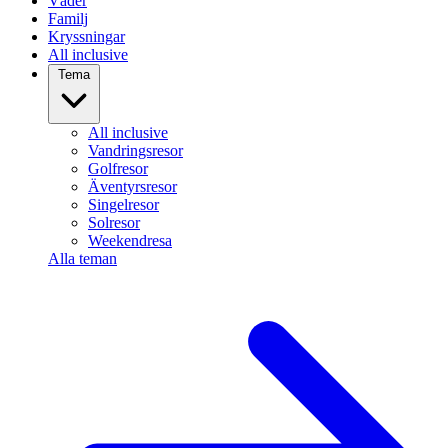
Väder
Familj
Kryssningar
All inclusive
Tema
All inclusive
Vandringsresor
Golfresor
Äventyrsresor
Singelresor
Solresor
Weekendresa
Alla teman