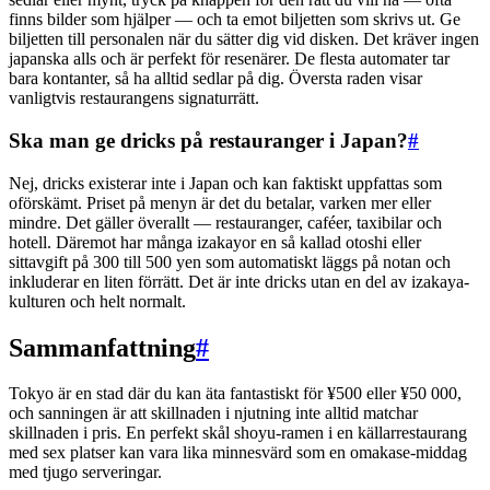
finns bilder som hjälper — och ta emot biljetten som skrivs ut. Ge
biljetten till personalen när du sätter dig vid disken. Det kräver ingen
japanska alls och är perfekt för resenärer. De flesta automater tar
bara kontanter, så ha alltid sedlar på dig. Översta raden visar
vanligtvis restaurangens signaturrätt.
Ska man ge dricks på restauranger i Japan?
#
Nej, dricks existerar inte i Japan och kan faktiskt uppfattas som
oförskämt. Priset på menyn är det du betalar, varken mer eller
mindre. Det gäller överallt — restauranger, caféer, taxibilar och
hotell. Däremot har många izakayor en så kallad otoshi eller
sittavgift på 300 till 500 yen som automatiskt läggs på notan och
inkluderar en liten förrätt. Det är inte dricks utan en del av izakaya-
kulturen och helt normalt.
Sammanfattning
#
Tokyo är en stad där du kan äta fantastiskt för ¥500 eller ¥50 000,
och sanningen är att skillnaden i njutning inte alltid matchar
skillnaden i pris. En perfekt skål shoyu-ramen i en källarrestaurang
med sex platser kan vara lika minnesvärd som en omakase-middag
med tjugo serveringar.