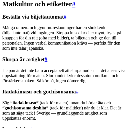
Matkultur och etiketter
#
Beställa via biljettautomat
#
Många ramen- och gyudon-restauranger har en shokkenki
(biljettautomat) vid ingången. Stoppa in sedlar eller mynt, tryck på
knappen för din rätt (ofta med bilder), ta biljetten och ge den till
personalen. Ingen verbal kommunikation krävs — perfekt för den
som inte talar japanska.
Slurpa är artighet
#
I Japan är det inte bara acceptabelt att slurpa nudlar — det anses visa
uppskattning för maten. Slurpandet kyler dessutom nudlarna och
förstärker smaken. Så kör på, ingen dömer dig.
Itadakimasu och gochisousama
#
Säg
“itadakimasu”
(tack för maten) innan du börjar äta och
“gochisousama deshita”
(tack för måltiden) när du är klar. Det är
som att säga tack i Sverige — grundläggande artighet som
uppskattas enormt.