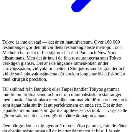
Tokyo är inte en stad — det är ett matuniversum. Över 160 000
restauranger gör den till världens restaurangtätaste metropol, och
Michelin har delat ut fler stjärnor här än i Paris och New York
tillsammans. Men det är inte i de fina restaurangerna som Tokyo
verkligen glänser. Det är i de ångande ramenköken under
järnvägsspåren, vid yakitorispetten i Shinjukus smoky gränder och
vid de små takoyaki-ståndena där kocken jonglerar bläckfiskbollar
med kirurgisk precision.
Till skillnad från Bangkok eller Taipei handlar Tokyos gatumat
mindre om trottoarstånd och mer om minimalistiska restauranger
med kanske åtta sittplatser, en biljettautomat vid dörren och en kock
som ägnat hela sitt liv åt att perfektionera en enda rätt. Det är den
japanska monomani som gör matupplevelsen så unik — varje ställe
gör en sak, och den saken gör de bättre än någon annan.
Den här guiden tar dig igenom Tokyos bästa gatumat, från de rätter
du absolut måste prova till de kvarter där maten är bäst. Läs vår