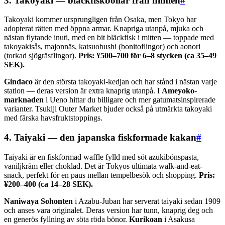
3. Takoyaki — bläckfiskbollar från himlen
#
Takoyaki kommer ursprungligen från Osaka, men Tokyo har
adopterat rätten med öppna armar. Knapriga utanpå, mjuka och
nästan flytande inuti, med en bit bläckfisk i mitten — toppade med
takoyakisås, majonnäs, katsuobushi (bonitoflingor) och aonori
(torkad sjögräsflingor).
Pris: ¥500–700 för 6–8 stycken (ca 35–49
SEK).
Gindaco
är den största takoyaki-kedjan och har stånd i nästan varje
station — deras version är extra knaprig utanpå. I
Ameyoko-
marknaden
i Ueno hittar du billigare och mer gatumatsinspirerade
varianter. Tsukiji Outer Market bjuder också på utmärkta takoyaki
med färska havsfruktstoppings.
4. Taiyaki — den japanska fiskformade kakan
#
Taiyaki är en fiskformad waffle fylld med söt azukibönspasta,
vaniljkräm eller choklad. Det är Tokyos ultimata walk-and-eat-
snack, perfekt för en paus mellan tempelbesök och shopping.
Pris:
¥200–400 (ca 14–28 SEK).
Naniwaya Sohonten
i Azabu-Juban har serverat taiyaki sedan 1909
och anses vara originalet. Deras version har tunn, knaprig deg och
en generös fyllning av söta röda bönor.
Kurikoan
i Asakusa