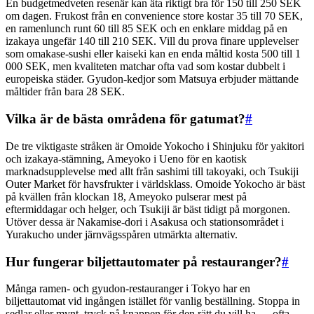
En budgetmedveten resenär kan äta riktigt bra för 150 till 250 SEK
om dagen. Frukost från en convenience store kostar 35 till 70 SEK,
en ramenlunch runt 60 till 85 SEK och en enklare middag på en
izakaya ungefär 140 till 210 SEK. Vill du prova finare upplevelser
som omakase-sushi eller kaiseki kan en enda måltid kosta 500 till 1
000 SEK, men kvaliteten matchar ofta vad som kostar dubbelt i
europeiska städer. Gyudon-kedjor som Matsuya erbjuder mättande
måltider från bara 28 SEK.
Vilka är de bästa områdena för gatumat?
#
De tre viktigaste stråken är Omoide Yokocho i Shinjuku för yakitori
och izakaya-stämning, Ameyoko i Ueno för en kaotisk
marknadsupplevelse med allt från sashimi till takoyaki, och Tsukiji
Outer Market för havsfrukter i världsklass. Omoide Yokocho är bäst
på kvällen från klockan 18, Ameyoko pulserar mest på
eftermiddagar och helger, och Tsukiji är bäst tidigt på morgonen.
Utöver dessa är Nakamise-dori i Asakusa och stationsområdet i
Yurakucho under järnvägsspåren utmärkta alternativ.
Hur fungerar biljettautomater på restauranger?
#
Många ramen- och gyudon-restauranger i Tokyo har en
biljettautomat vid ingången istället för vanlig beställning. Stoppa in
sedlar eller mynt, tryck på knappen för den rätt du vill ha — ofta