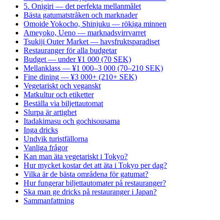
5. Onigiri — det perfekta mellanmålet
Bästa gatumatstråken och marknader
Omoide Yokocho, Shinjuku — rökiga minnen
Ameyoko, Ueno — marknadsvirrvarret
Tsukiji Outer Market — havsfruktsparadiset
Restauranger för alla budgetar
Budget — under ¥1 000 (70 SEK)
Mellanklass — ¥1 000–3 000 (70–210 SEK)
Fine dining — ¥3 000+ (210+ SEK)
Vegetariskt och veganskt
Matkultur och etiketter
Beställa via biljettautomat
Slurpa är artighet
Itadakimasu och gochisousama
Inga dricks
Undvik turistfällorna
Vanliga frågor
Kan man äta vegetariskt i Tokyo?
Hur mycket kostar det att äta i Tokyo per dag?
Vilka är de bästa områdena för gatumat?
Hur fungerar biljettautomater på restauranger?
Ska man ge dricks på restauranger i Japan?
Sammanfattning