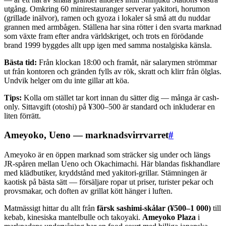
utgång. Omkring 60 minirestauranger serverar yakitori, horumon
(grillade inälvor), ramen och gyoza i lokaler så små att du nuddar
grannen med armbågen. Ställena har sina rötter i den svarta marknad
som växte fram efter andra världskriget, och trots en förödande
brand 1999 byggdes allt upp igen med samma nostalgiska känsla.
Bästa tid:
Från klockan 18:00 och framåt, när salarymen strömmar
ut från kontoren och gränden fylls av rök, skratt och klirr från ölglas.
Undvik helger om du inte gillar att köa.
Tips:
Kolla om stället tar kort innan du sätter dig — många är cash-
only. Sittavgift (otoshi) på ¥300–500 är standard och inkluderar en
liten förrätt.
Ameyoko, Ueno — marknadsvirrvarret
#
Ameyoko är en öppen marknad som sträcker sig under och längs
JR-spåren mellan Ueno och Okachimachi. Här blandas fiskhandlare
med klädbutiker, kryddstånd med yakitori-grillar. Stämningen är
kaotisk på bästa sätt — försäljare ropar ut priser, turister pekar och
provsmakar, och doften av grillat kött hänger i luften.
Matmässigt hittar du allt från
färsk sashimi-skålar (¥500–1 000)
till
kebab, kinesiska mantelbulle och takoyaki.
Ameyoko Plaza
i