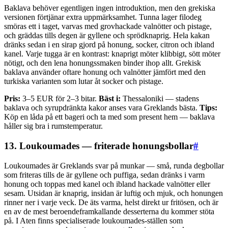
Baklava behöver egentligen ingen introduktion, men den grekiska
versionen förtjänar extra uppmärksamhet. Tunna lager filodeg
smöras ett i taget, varvas med grovhackade valnötter och pistage,
och gräddas tills degen är gyllene och sprödknaprig. Hela kakan
dränks sedan i en sirap gjord på honung, socker, citron och ibland
kanel. Varje tugga är en kontrast: knaprigt möter klibbigt, sött möter
nötigt, och den lena honungssmaken binder ihop allt. Grekisk
baklava använder oftare honung och valnötter jämfört med den
turkiska varianten som lutar åt socker och pistage.
Pris:
3–5 EUR för 2–3 bitar.
Bäst i:
Thessaloniki — stadens
baklava och syrupdränkta kakor anses vara Greklands bästa.
Tips:
Köp en låda på ett bageri och ta med som present hem — baklava
håller sig bra i rumstemperatur.
13. Loukoumades — friterade honungsbollar
#
Loukoumades är Greklands svar på munkar — små, runda degbollar
som friteras tills de är gyllene och puffiga, sedan dränks i varm
honung och toppas med kanel och ibland hackade valnötter eller
sesam. Utsidan är knaprig, insidan är luftig och mjuk, och honungen
rinner ner i varje veck. De äts varma, helst direkt ur fritösen, och är
en av de mest beroendeframkallande desserterna du kommer stöta
på. I Aten finns specialiserade loukoumades-ställen som