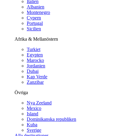
Italien
Albanien
Montenegro
Cypern
Portugal
Sicilien
Afrika & Mellanöstern
Turkiet
Egypten
Marocko
Jordanien
Dubai
Kap Verde
Zanzibar
Övriga
Nya Zeeland
Mexico
Island
Dominikanska republiken
Kuba
Sverige
Alla destinationer