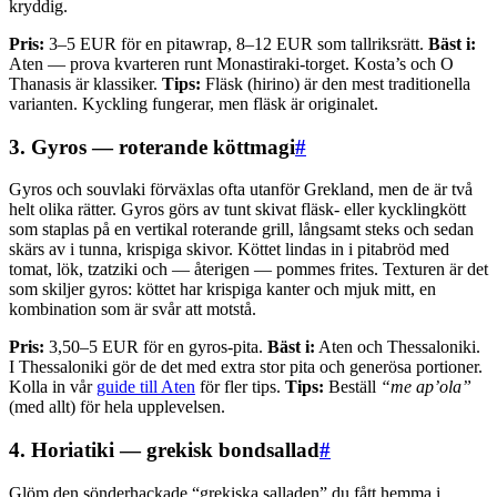
kryddig.
Pris:
3–5 EUR för en pitawrap, 8–12 EUR som tallriksrätt.
Bäst i:
Aten — prova kvarteren runt Monastiraki-torget. Kosta’s och O
Thanasis är klassiker.
Tips:
Fläsk (hirino) är den mest traditionella
varianten. Kyckling fungerar, men fläsk är originalet.
3. Gyros — roterande köttmagi
#
Gyros och souvlaki förväxlas ofta utanför Grekland, men de är två
helt olika rätter. Gyros görs av tunt skivat fläsk- eller kycklingkött
som staplas på en vertikal roterande grill, långsamt steks och sedan
skärs av i tunna, krispiga skivor. Köttet lindas in i pitabröd med
tomat, lök, tzatziki och — återigen — pommes frites. Texturen är det
som skiljer gyros: köttet har krispiga kanter och mjuk mitt, en
kombination som är svår att motstå.
Pris:
3,50–5 EUR för en gyros-pita.
Bäst i:
Aten och Thessaloniki.
I Thessaloniki gör de det med extra stor pita och generösa portioner.
Kolla in vår
guide till Aten
för fler tips.
Tips:
Beställ
“me ap’ola”
(med allt) för hela upplevelsen.
4. Horiatiki — grekisk bondsallad
#
Glöm den sönderhackade “grekiska salladen” du fått hemma i