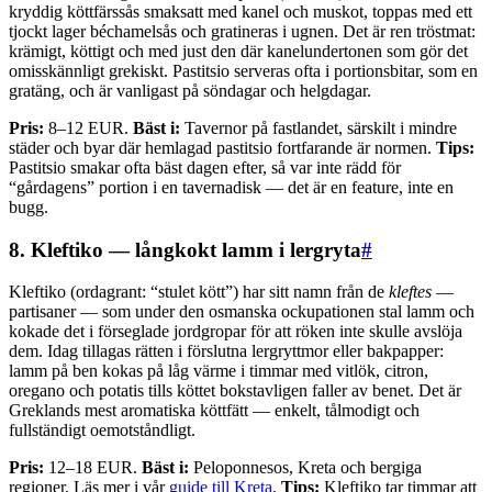
kryddig köttfärssås smaksatt med kanel och muskot, toppas med ett
tjockt lager béchamelsås och gratineras i ugnen. Det är ren tröstmat:
krämigt, köttigt och med just den där kanelundertonen som gör det
omisskännligt grekiskt. Pastitsio serveras ofta i portionsbitar, som en
gratäng, och är vanligast på söndagar och helgdagar.
Pris:
8–12 EUR.
Bäst i:
Tavernor på fastlandet, särskilt i mindre
städer och byar där hemlagad pastitsio fortfarande är normen.
Tips:
Pastitsio smakar ofta bäst dagen efter, så var inte rädd för
“gårdagens” portion i en tavernadisk — det är en feature, inte en
bugg.
8. Kleftiko — långkokt lamm i lergryta
#
Kleftiko (ordagrant: “stulet kött”) har sitt namn från de
kleftes
—
partisaner — som under den osmanska ockupationen stal lamm och
kokade det i förseglade jordgropar för att röken inte skulle avslöja
dem. Idag tillagas rätten i förslutna lergryttmor eller bakpapper:
lamm på ben kokas på låg värme i timmar med vitlök, citron,
oregano och potatis tills köttet bokstavligen faller av benet. Det är
Greklands mest aromatiska köttfätt — enkelt, tålmodigt och
fullständigt oemotståndligt.
Pris:
12–18 EUR.
Bäst i:
Peloponnesos, Kreta och bergiga
regioner. Läs mer i vår
guide till Kreta
.
Tips:
Kleftiko tar timmar att