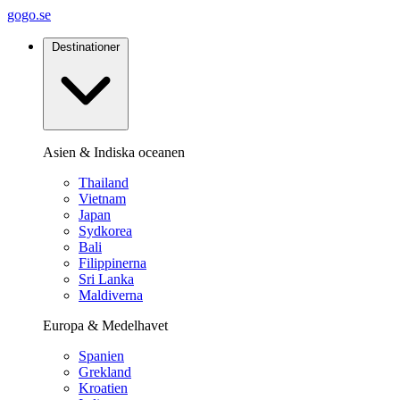
gogo.se
Destinationer
Asien & Indiska oceanen
Thailand
Vietnam
Japan
Sydkorea
Bali
Filippinerna
Sri Lanka
Maldiverna
Europa & Medelhavet
Spanien
Grekland
Kroatien