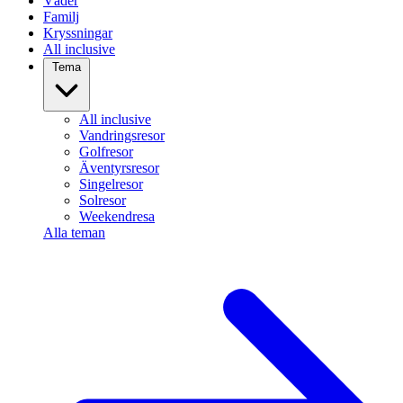
Väder
Familj
Kryssningar
All inclusive
Tema
All inclusive
Vandringsresor
Golfresor
Äventyrsresor
Singelresor
Solresor
Weekendresa
Alla teman