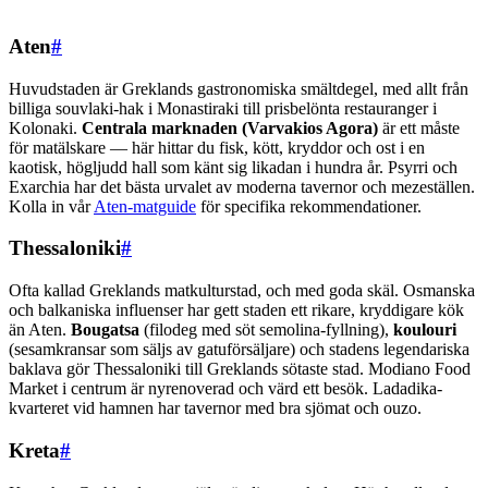
Aten
#
Huvudstaden är Greklands gastronomiska smältdegel, med allt från
billiga souvlaki-hak i Monastiraki till prisbelönta restauranger i
Kolonaki.
Centrala marknaden (Varvakios Agora)
är ett måste
för matälskare — här hittar du fisk, kött, kryddor och ost i en
kaotisk, högljudd hall som känt sig likadan i hundra år. Psyrri och
Exarchia har det bästa urvalet av moderna tavernor och mezeställen.
Kolla in vår
Aten-matguide
för specifika rekommendationer.
Thessaloniki
#
Ofta kallad Greklands matkulturstad, och med goda skäl. Osmanska
och balkaniska influenser har gett staden ett rikare, kryddigare kök
än Aten.
Bougatsa
(filodeg med söt semolina-fyllning),
koulouri
(sesamkransar som säljs av gatuförsäljare) och stadens legendariska
baklava gör Thessaloniki till Greklands sötaste stad. Modiano Food
Market i centrum är nyrenoverad och värd ett besök. Ladadika-
kvarteret vid hamnen har tavernor med bra sjömat och ouzo.
Kreta
#