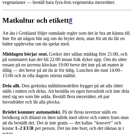
vegetarianer — beställ bara fyra-fem vegetariska mezerätter.
Matkultur och etikett
#
Att äta i Grekland följer outtalade regler som det är bra att känna till.
Inte för att någon blir arg om du bryter dem, utan för att du får en
bättre upplevelse om du spelar med.
Middagen börjar sent.
Greker äter sällan middag före 21:00, och
på sommaren kan det bli 22:00 innan folk dyker upp. Om du sitter
ensam på en taverna klockan 19:00 beror det inte på att maten är
dålig — det beror på att du är för tidig. Lunchen äts runt 14:00–
15:00 och är ofta dagens största måltid.
Dela allt.
Den grekiska måltidsmodellen bygger på att alla rätter
ställs i mitten och delas. Att beställa en egen huvudrätt och inte dela
med sig ses som lite udda. Beställ flera mezerätter, ett par
huvudrätter och låt alla plocka.
Brödet kommer automatiskt.
På de flesta tavernor ställs en
brödkorg och ibland en liten tallrik med oliver och vatten fram utan
att du beställt det. Det är inte gratis — det kallas
“kouvert”
och
kostar
1–2 EUR
per person. Det tas inte bort, och det räknas in i
notan.