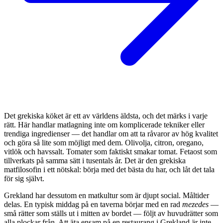
Det grekiska köket är ett av världens äldsta, och det märks i varje
rätt. Här handlar matlagning inte om komplicerade tekniker eller
trendiga ingredienser — det handlar om att ta råvaror av hög kvalitet
och göra så lite som möjligt med dem. Olivolja, citron, oregano,
vitlök och havssalt. Tomater som faktiskt smakar tomat. Fetaost som
tillverkats på samma sätt i tusentals år. Det är den grekiska
matfilosofin i ett nötskal: börja med det bästa du har, och låt det tala
för sig självt.
Grekland har dessutom en matkultur som är djupt social. Måltider
delas. En typisk middag på en taverna börjar med en rad
mezedes
—
små rätter som ställs ut i mitten av bordet — följt av huvudrätter som
alla plockar från. Att äta ensam på en restaurang i Grekland är inte