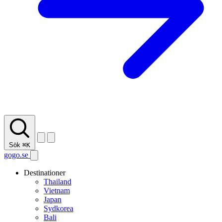
Sök
⌘K
gogo.se
Destinationer
Thailand
Vietnam
Japan
Sydkorea
Bali