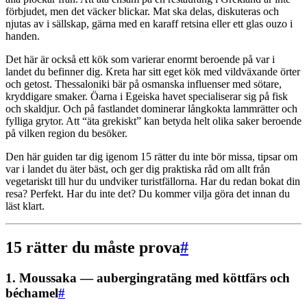
förbjudet, men det väcker blickar. Mat ska delas, diskuteras och
njutas av i sällskap, gärna med en karaff retsina eller ett glas ouzo i
handen.
Det här är också ett kök som varierar enormt beroende på var i
landet du befinner dig. Kreta har sitt eget kök med vildväxande örter
och getost. Thessaloniki bär på osmanska influenser med sötare,
kryddigare smaker. Öarna i Egeiska havet specialiserar sig på fisk
och skaldjur. Och på fastlandet dominerar långkokta lammrätter och
fylliga grytor. Att “äta grekiskt” kan betyda helt olika saker beroende
på vilken region du besöker.
Den här guiden tar dig igenom 15 rätter du inte bör missa, tipsar om
var i landet du äter bäst, och ger dig praktiska råd om allt från
vegetariskt till hur du undviker turistfällorna. Har du redan bokat din
resa? Perfekt. Har du inte det? Du kommer vilja göra det innan du
läst klart.
15 rätter du måste prova
#
1. Moussaka — aubergingratäng med köttfärs och
béchamel
#