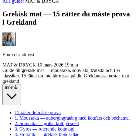
Alla guider
MAT & DRYCK
Grekisk mat — 15 rätter du måste prova
i Grekland
Emma Lindqvist
MAT & DRYCK
10 mars 2026
19 min
Guide till grekisk mat — moussaka, souvlaki, tzatziki och fler
klassiker. 15 rätter du inte får missa på din Greklandssemester.
mat
grekland
Innehåll
15 rätter du måste prova
1. Moussaka — aubergingratäng med köttfärs och béchamel
2. Souvlaki — grillat kött på spett
3. Gyros — roterande köttmagi
4. Horiatiki — grekisk bondsallad