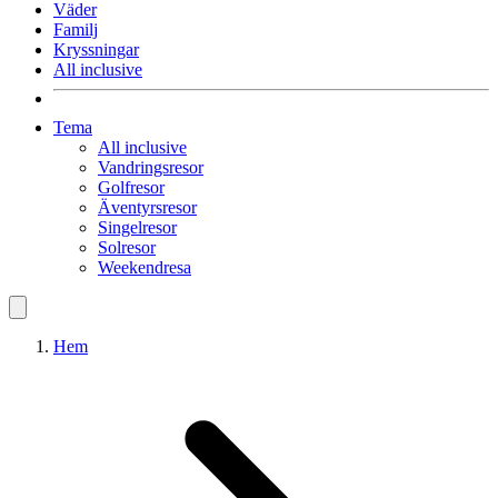
Väder
Familj
Kryssningar
All inclusive
Tema
All inclusive
Vandringsresor
Golfresor
Äventyrsresor
Singelresor
Solresor
Weekendresa
Hem