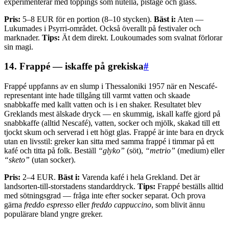
experimenterar med toppings som nutella, pistage och glass.
Pris:
5–8 EUR för en portion (8–10 stycken).
Bäst i:
Aten —
Lukumades i Psyrri-området. Också överallt på festivaler och
marknader.
Tips:
Ät dem direkt. Loukoumades som svalnat förlorar
sin magi.
14. Frappé — iskaffe på grekiska
#
Frappé uppfanns av en slump i Thessaloniki 1957 när en Nescafé-
representant inte hade tillgång till varmt vatten och skaade
snabbkaffe med kallt vatten och is i en shaker. Resultatet blev
Greklands mest älskade dryck — en skummig, iskall kaffe gjord på
snabbkaffe (alltid Nescafé), vatten, socker och mjölk, skakad till ett
tjockt skum och serverad i ett högt glas. Frappé är inte bara en dryck
utan en livsstil: greker kan sitta med samma frappé i timmar på ett
kafé och titta på folk. Beställ
“glyko”
(söt),
“metrio”
(medium) eller
“sketo”
(utan socker).
Pris:
2–4 EUR.
Bäst i:
Varenda kafé i hela Grekland. Det är
landsorten-till-storstadens standarddryck.
Tips:
Frappé beställs alltid
med sötningsgrad — fråga inte efter socker separat. Och prova
gärna
freddo espresso
eller
freddo cappuccino
, som blivit ännu
populärare bland yngre greker.