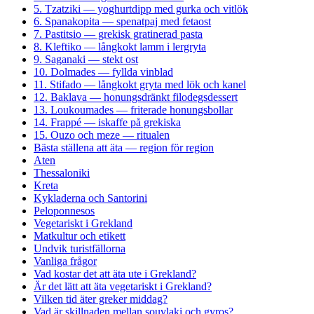
5. Tzatziki — yoghurtdipp med gurka och vitlök
6. Spanakopita — spenatpaj med fetaost
7. Pastitsio — grekisk gratinerad pasta
8. Kleftiko — långkokt lamm i lergryta
9. Saganaki — stekt ost
10. Dolmades — fyllda vinblad
11. Stifado — långkokt gryta med lök och kanel
12. Baklava — honungsdränkt filodegsdessert
13. Loukoumades — friterade honungsbollar
14. Frappé — iskaffe på grekiska
15. Ouzo och meze — ritualen
Bästa ställena att äta — region för region
Aten
Thessaloniki
Kreta
Kykladerna och Santorini
Peloponnesos
Vegetariskt i Grekland
Matkultur och etikett
Undvik turistfällorna
Vanliga frågor
Vad kostar det att äta ute i Grekland?
Är det lätt att äta vegetariskt i Grekland?
Vilken tid äter greker middag?
Vad är skillnaden mellan souvlaki och gyros?