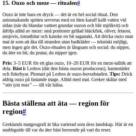
15. Ouzo och meze — ritualen
#
Ouzo är inte bara en dryck — det är en hel social ritual. Den
anissmakande spriten serveras med en liten karaff kallt vatten vid
sidan (när du blandar vattnet grumlar ouzon och blir mjölkvit) och
åtföljs alltid av meze: små portioner grillad bläckfisk, oliver, fetaost,
ansjovis, tomatbitar och kanske en bit saganaki. Att dricka ouzo utan
mat är som att åka till stranden utan badkläder — tekniskt möjligt,
men ingen gör det. Ouzo-ritualen är långsam och social: du nipper,
du äter en bit, du pratar, du nipper igen.
Pris:
3–5 EUR för ett glas ouzo, 10–20 EUR för en meze-tallrik att
dela.
Bäst i:
Lesbos (där den bästa ouzon produceras), hamnstäder
och fiskebyar. Plomari på Lesbos är ouzo-huvudstaden.
Tips:
Drick
aldrig ouzo på fastande mage. Alltid med mat. Greker skålar med
“stin iyia mas”
— till vår hälsa.
Bästa ställena att äta — region för
region
#
Greklands matgeografi är lika varierad som dess landskap. Här är en
snabbguide till var du äter bäst beroende på vart du reser.