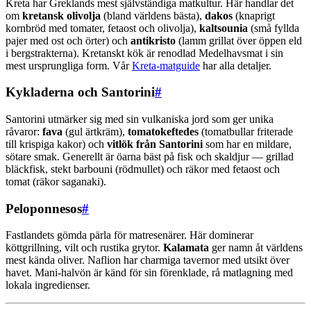
Kreta har Greklands mest självständiga matkultur. Här handlar det
om
kretansk olivolja
(bland världens bästa),
dakos
(knaprigt
kornbröd med tomater, fetaost och olivolja),
kaltsounia
(små fyllda
pajer med ost och örter) och
antikristo
(lamm grillat över öppen eld
i bergstrakterna). Kretanskt kök är renodlad Medelhavsmat i sin
mest ursprungliga form. Vår
Kreta-matguide
har alla detaljer.
Kykladerna och Santorini
#
Santorini utmärker sig med sin vulkaniska jord som ger unika
råvaror:
fava
(gul ärtkräm),
tomatokeftedes
(tomatbullar friterade
till krispiga kakor) och
vitlök från Santorini
som har en mildare,
sötare smak. Generellt är öarna bäst på fisk och skaldjur — grillad
bläckfisk, stekt barbouni (rödmullet) och räkor med fetaost och
tomat (räkor saganaki).
Peloponnesos
#
Fastlandets gömda pärla för matresenärer. Här dominerar
köttgrillning, vilt och rustika grytor.
Kalamata
ger namn åt världens
mest kända oliver. Naflion har charmiga tavernor med utsikt över
havet. Mani-halvön är känd för sin förenklade, rå matlagning med
lokala ingredienser.