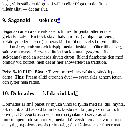
laga, så beställ det tidigt på kvällen eller fråga om det finns
tillgängligt — det tar slut.
9. Saganaki — stekt ost
#
Saganaki är en av de enklaste och mest briljanta rätterna i det
grekiska köket. En tjock skiva halvhård ost (vanligen graviera,
kefalotyri eller kasseri) paneras lätt i mjöl och steks i olivolja tills
utsidan är gyllenbrun och krispig medan insidan smälter till en seg,
salt, varm massa. Serveras direkt i stekpannan (
sagani
= liten
stekpanna) med en generös skvätt citron. Ibland flamberas den med
brandy vid bordet, men det är mer showeffekt än tradition.
Pris:
6–10 EUR.
Bäst i:
Tavernor med meze-fokus, särskilt på
öarna.
Tips:
Pressa alltid citronen över — syran skär genom fettan
och lyfter hela rätten.
10. Dolmades — fyllda vinblad
#
Dolmades är små paket av mjuka vinblad fyllda med ris, dill, mynta,
lök och ibland hackad lammfärs, kokta i en buljong av citron och
olivolja. De vegetariska versionerna (yialantzi) serveras ofta
rumstempererade som meze, medan köttversionerna äts varma med
en syrlig avgolemono-sås (citron-äggsås). Dolmades är fingertmat