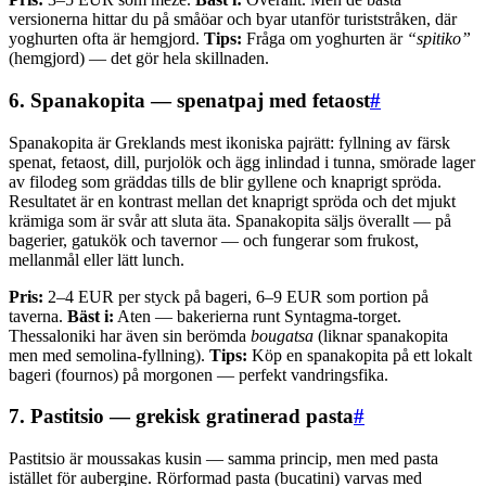
versionerna hittar du på småöar och byar utanför turiststråken, där
yoghurten ofta är hemgjord.
Tips:
Fråga om yoghurten är
“spitiko”
(hemgjord) — det gör hela skillnaden.
6. Spanakopita — spenatpaj med fetaost
#
Spanakopita är Greklands mest ikoniska pajrätt: fyllning av färsk
spenat, fetaost, dill, purjolök och ägg inlindad i tunna, smörade lager
av filodeg som gräddas tills de blir gyllene och knaprigt spröda.
Resultatet är en kontrast mellan det knaprigt spröda och det mjukt
krämiga som är svår att sluta äta. Spanakopita säljs överallt — på
bagerier, gatukök och tavernor — och fungerar som frukost,
mellanmål eller lätt lunch.
Pris:
2–4 EUR per styck på bageri, 6–9 EUR som portion på
taverna.
Bäst i:
Aten — bakerierna runt Syntagma-torget.
Thessaloniki har även sin berömda
bougatsa
(liknar spanakopita
men med semolina-fyllning).
Tips:
Köp en spanakopita på ett lokalt
bageri (fournos) på morgonen — perfekt vandringsfika.
7. Pastitsio — grekisk gratinerad pasta
#
Pastitsio är moussakas kusin — samma princip, men med pasta
istället för aubergine. Rörformad pasta (bucatini) varvas med