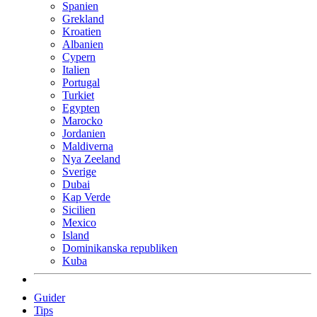
Spanien
Grekland
Kroatien
Albanien
Cypern
Italien
Portugal
Turkiet
Egypten
Marocko
Jordanien
Maldiverna
Nya Zeeland
Sverige
Dubai
Kap Verde
Sicilien
Mexico
Island
Dominikanska republiken
Kuba
Guider
Tips