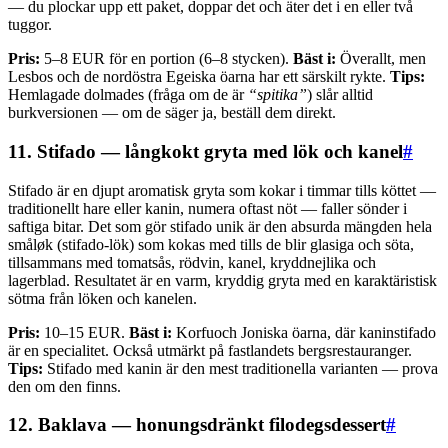
— du plockar upp ett paket, doppar det och äter det i en eller två
tuggor.
Pris:
5–8 EUR för en portion (6–8 stycken).
Bäst i:
Överallt, men
Lesbos och de nordöstra Egeiska öarna har ett särskilt rykte.
Tips:
Hemlagade dolmades (fråga om de är
“spitika”
) slår alltid
burkversionen — om de säger ja, beställ dem direkt.
11. Stifado — långkokt gryta med lök och kanel
#
Stifado är en djupt aromatisk gryta som kokar i timmar tills köttet —
traditionellt hare eller kanin, numera oftast nöt — faller sönder i
saftiga bitar. Det som gör stifado unik är den absurda mängden hela
småløk (stifado-lök) som kokas med tills de blir glasiga och söta,
tillsammans med tomatsås, rödvin, kanel, kryddnejlika och
lagerblad. Resultatet är en varm, kryddig gryta med en karaktäristisk
sötma från löken och kanelen.
Pris:
10–15 EUR.
Bäst i:
Korfuoch Joniska öarna, där kaninstifado
är en specialitet. Också utmärkt på fastlandets bergsrestauranger.
Tips:
Stifado med kanin är den mest traditionella varianten — prova
den om den finns.
12. Baklava — honungsdränkt filodegsdessert
#