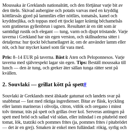
Moussaka är Greklands nationalrätt, och den förtjänar varje bit av
den titeln. Skivad aubergine och potatis varvas med en kryddig
köttfärssås gjord på lammfärs eller nötfärs, tomatsås, kanel och
kryddnejlika, och toppas med ett tjockt lager krämig béchamelsås
som gratineras gyllenbrun i ugnen. Resultatet är en rätt som är
samtidigt rustik och elegant — tung, varm och djupt tröstande. Varje
taverna i Grekland har sin egen version, och skillnaderna sitter i
detaljerna: hur tjockt béchamellagret är, om de använder lamm eller
nöt, och hur mycket kanel som får vara med.
Pris:
8–14 EUR på taverna.
Bäst i:
Aten och Peloponnesos. Varje
taverna med självrespekt lagar sin egen.
Tips:
Beställ moussaka till
lunch — den är tung, och greker äter sällan tunga rätter sent på
kvällen.
2. Souvlaki — grillat kött på spett
#
Souvlaki är Greklands mest älskade gatumat och landets svar på
snabbmat — fast med riktiga ingredienser. Bitar av fläsk, kyckling
eller lamm marineras i olivolja, citron, vitlök och oregano i minst
tolv timmar, träs på spett och grillas över kol. Serveras antingen på
spett med bröd och sallad vid sidan, eller inlindad i en pitabröd med
tomat, lök, tzatziki och pommes frites (ja, pommes frites
i
pitabrödet
— det är en grej). Smaken är enkel men fulländad: rökig, syrlig och