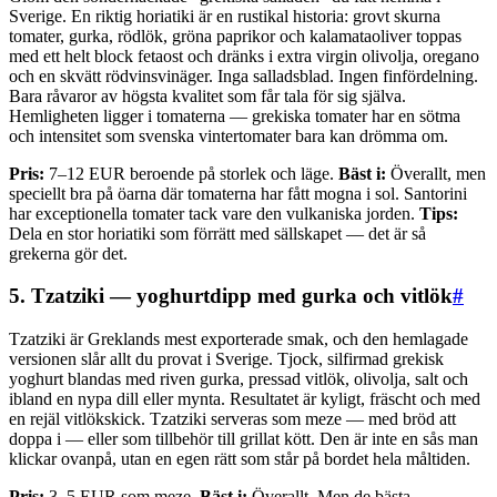
Sverige. En riktig horiatiki är en rustikal historia: grovt skurna
tomater, gurka, rödlök, gröna paprikor och kalamataoliver toppas
med ett helt block fetaost och dränks i extra virgin olivolja, oregano
och en skvätt rödvinsvinäger. Inga salladsblad. Ingen finfördelning.
Bara råvaror av högsta kvalitet som får tala för sig själva.
Hemligheten ligger i tomaterna — grekiska tomater har en sötma
och intensitet som svenska vintertomater bara kan drömma om.
Pris:
7–12 EUR beroende på storlek och läge.
Bäst i:
Överallt, men
speciellt bra på öarna där tomaterna har fått mogna i sol. Santorini
har exceptionella tomater tack vare den vulkaniska jorden.
Tips:
Dela en stor horiatiki som förrätt med sällskapet — det är så
grekerna gör det.
5. Tzatziki — yoghurtdipp med gurka och vitlök
#
Tzatziki är Greklands mest exporterade smak, och den hemlagade
versionen slår allt du provat i Sverige. Tjock, silfirmad grekisk
yoghurt blandas med riven gurka, pressad vitlök, olivolja, salt och
ibland en nypa dill eller mynta. Resultatet är kyligt, fräscht och med
en rejäl vitlökskick. Tzatziki serveras som meze — med bröd att
doppa i — eller som tillbehör till grillat kött. Den är inte en sås man
klickar ovanpå, utan en egen rätt som står på bordet hela måltiden.
Pris:
3–5 EUR som meze.
Bäst i:
Överallt. Men de bästa