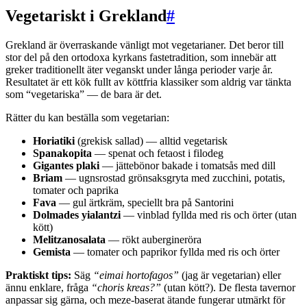
Vegetariskt i Grekland
#
Grekland är överraskande vänligt mot vegetarianer. Det beror till
stor del på den ortodoxa kyrkans fastetradition, som innebär att
greker traditionellt äter veganskt under långa perioder varje år.
Resultatet är ett kök fullt av köttfria klassiker som aldrig var tänkta
som “vegetariska” — de bara är det.
Rätter du kan beställa som vegetarian:
Horiatiki
(grekisk sallad) — alltid vegetarisk
Spanakopita
— spenat och fetaost i filodeg
Gigantes plaki
— jättebönor bakade i tomatsås med dill
Briam
— ugnsrostad grönsaksgryta med zucchini, potatis,
tomater och paprika
Fava
— gul ärtkräm, speciellt bra på Santorini
Dolmades yialantzi
— vinblad fyllda med ris och örter (utan
kött)
Melitzanosalata
— rökt aubergineröra
Gemista
— tomater och paprikor fyllda med ris och örter
Praktiskt tips:
Säg
“eimai hortofagos”
(jag är vegetarian) eller
ännu enklare, fråga
“choris kreas?”
(utan kött?). De flesta tavernor
anpassar sig gärna, och meze-baserat ätande fungerar utmärkt för