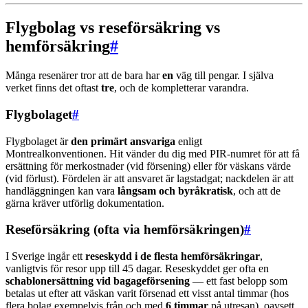
Flygbolag vs reseförsäkring vs
hemförsäkring
#
Många resenärer tror att de bara har
en
väg till pengar. I själva
verket finns det oftast
tre
, och de kompletterar varandra.
Flygbolaget
#
Flygbolaget är
den primärt ansvariga
enligt
Montrealkonventionen. Hit vänder du dig med PIR-numret för att få
ersättning för merkostnader (vid försening) eller för väskans värde
(vid förlust). Fördelen är att ansvaret är lagstadgat; nackdelen är att
handläggningen kan vara
långsam och byråkratisk
, och att de
gärna kräver utförlig dokumentation.
Reseförsäkring (ofta via hemförsäkringen)
#
I Sverige ingår ett
reseskydd i de flesta hemförsäkringar
,
vanligtvis för resor upp till 45 dagar. Reseskyddet ger ofta en
schablonersättning vid bagageförsening
— ett fast belopp som
betalas ut efter att väskan varit försenad ett visst antal timmar (hos
flera bolag exempelvis från och med
6 timmar
på utresan), oavsett