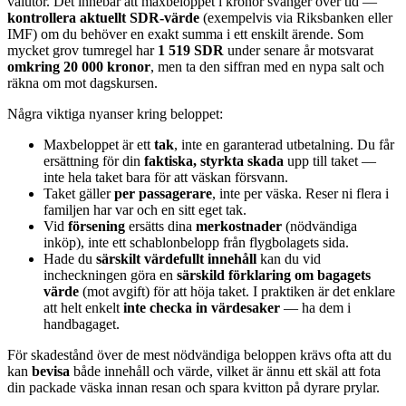
valutor. Det innebär att maxbeloppet i kronor svänger över tid —
kontrollera aktuellt SDR-värde
(exempelvis via Riksbanken eller
IMF) om du behöver en exakt summa i ett enskilt ärende. Som
mycket grov tumregel har
1 519 SDR
under senare år motsvarat
omkring 20 000 kronor
, men ta den siffran med en nypa salt och
räkna om mot dagskursen.
Några viktiga nyanser kring beloppet:
Maxbeloppet är ett
tak
, inte en garanterad utbetalning. Du får
ersättning för din
faktiska, styrkta skada
upp till taket —
inte hela taket bara för att väskan försvann.
Taket gäller
per passagerare
, inte per väska. Reser ni flera i
familjen har var och en sitt eget tak.
Vid
försening
ersätts dina
merkostnader
(nödvändiga
inköp), inte ett schablonbelopp från flygbolagets sida.
Hade du
särskilt värdefullt innehåll
kan du vid
incheckningen göra en
särskild förklaring om bagagets
värde
(mot avgift) för att höja taket. I praktiken är det enklare
att helt enkelt
inte checka in värdesaker
— ha dem i
handbagaget.
För skadestånd över de mest nödvändiga beloppen krävs ofta att du
kan
bevisa
både innehåll och värde, vilket är ännu ett skäl att fota
din packade väska innan resan och spara kvitton på dyrare prylar.