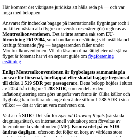
Här kommer det viktigaste juridiska att hålla reda på — och var
noga med beloppen.
Ansvaret för incheckat bagage på internationella flygningar (och i
praktiken nästan alla flygresor svenska resenärer gör) regleras av
Montrealkonventionen
. Det är
inte
samma sak som
EU-
förordning 261/2004
, som handlar om ersättning vid inställda och
kraftigt försenade
flyg
— bagageärenden faller under
Montrealkonventionen. Vill du läsa om dina rättigheter när själva
flyget är försenat har vi en separat guide om
flygförsening
ersättning
.
Enligt Montrealkonventionen är flygbolagets sammanlagda
ansvar för försenat, borttappat eller skadat bagage begränsat
till cirka 1 519 SDR per passagerare.
Detta belopp höjdes i slutet
av 2024 från tidigare
1 288 SDR
, som en del av den
inflationsjustering som görs ungefär vart femte år. Olika källor och
flygbolag kan fortfarande ange den äldre siffran 1 288 SDR i sina
villkor — det är värt att vara medveten om.
Vad är då
SDR
? Det står för
Special Drawing Rights
(särskilda
dragningsrätter), en internationell valutakorg som förvaltas av
Internationella valutafonden (IMF).
Kronvärdet på en SDR
ändras dagligen
, eftersom det följer en korg av världens stora