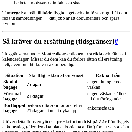
helheten motsvarar din faktiska skada.
Tumregel:
anmäl till
både
flygbolaget och din försäkring. Låt dem
reda ut samordningen — ditt jobb är att dokumentera och spara
kvitton.
Så kräver du ersättning (tidsgränser)
#
Tidsgränserna under Montrealkonventionen är
strikta
och räknas i
kalenderdagar. Missar du dem kan du förlora rätten till ersättning
helt, även om ditt krav i sak är berättigat.
Situation
Skriftlig reklamation senast
Räknat från
Skadat
dagen du tog emot
7 dagar
bagage
väskan
Försenat
dagen väskan ställdes
21 dagar
bagage
till ditt förfogande
Borttappat
bedöms ofta som förlorat efter
ankomstdagen
bagage
21 dagar
utan att dyka upp
Utöver detta finns en yttersta
preskriptionsfrist på 2 år
från flygets
ankomstdag (eller den dag planet borde ha anlänt) för att väcka talan