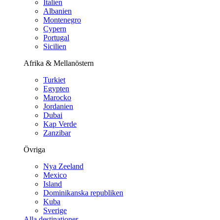
Italien
Albanien
Montenegro
Cypern
Portugal
Sicilien
Afrika & Mellanöstern
Turkiet
Egypten
Marocko
Jordanien
Dubai
Kap Verde
Zanzibar
Övriga
Nya Zeeland
Mexico
Island
Dominikanska republiken
Kuba
Sverige
Alla destinationer