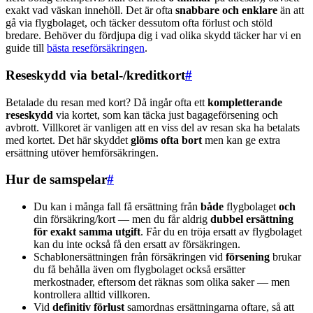
exakt vad väskan innehöll. Det är ofta
snabbare och enklare
än att
gå via flygbolaget, och täcker dessutom ofta förlust och stöld
bredare. Behöver du fördjupa dig i vad olika skydd täcker har vi en
guide till
bästa reseförsäkringen
.
Reseskydd via betal-/kreditkort
#
Betalade du resan med kort? Då ingår ofta ett
kompletterande
reseskydd
via kortet, som kan täcka just bagageförsening och
avbrott. Villkoret är vanligen att en viss del av resan ska ha betalats
med kortet. Det här skyddet
glöms ofta bort
men kan ge extra
ersättning utöver hemförsäkringen.
Hur de samspelar
#
Du kan i många fall få ersättning från
både
flygbolaget
och
din försäkring/kort — men du får aldrig
dubbel ersättning
för exakt samma utgift
. Får du en tröja ersatt av flygbolaget
kan du inte också få den ersatt av försäkringen.
Schablonersättningen från försäkringen vid
försening
brukar
du få behålla även om flygbolaget också ersätter
merkostnader, eftersom det räknas som olika saker — men
kontrollera alltid villkoren.
Vid
definitiv förlust
samordnas ersättningarna oftare, så att