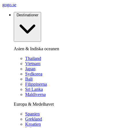
gogo.se
Destinationer
Asien & Indiska oceanen
Thailand
Vietnam
Japan
Sydkorea
Bali
Filippinerna
Sri Lanka
Maldiverna
Europa & Medelhavet
Spanien
Grekland
Kroatien