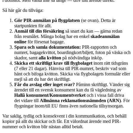
i domstol. Men vänta inte så länge — driv ditt ärende direkt.
Så här går du tillväga:
Gör PIR-anmälan på flygplatsen
(se ovan). Detta är
startpunkten för allt.
Anmäl till din försäkring
så snart du kan — gärna redan
från resmålet. Många bolag har en enkel
skadeanmälan
online
för försenat bagage.
Spara och samla dokumentation:
PIR-rapporten och
numret, bagagekvittot, boardingkort/biljett, foton på väska och
skador, samt
alla kvitton
på nödvändiga inköp.
Skicka ett skriftligt krav till flygbolaget
inom rätt tidsgräns
(7 eller 21 dagar). Hänvisa till PIR-numret, beskriv vad som
hänt och bifoga kvitton. Skicka via flygbolagets formulär eller
mejl så att du har det skriftligt.
Får du avslag eller inget svar?
Påminn skriftligt. Vänder sig
ärendet till en svensk konsument kan du få vägledning av
Hallå konsument/Konsumentverket
och i vissa fall driva
det vidare till
Allmänna reklamationsnämnden (ARN)
. För
flygningar inom/till EU finns även nationella tillsynsorgan.
Var saklig, tydlig och konsekvent i din kommunikation, och behåll
kopior på allt du skickar och får. Ett välordnat ärende med PIR-
nummer och kvitton blir nästan alltid betalt.