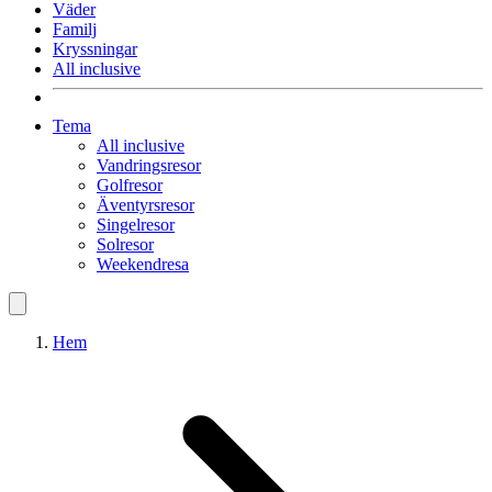
Väder
Familj
Kryssningar
All inclusive
Tema
All inclusive
Vandringsresor
Golfresor
Äventyrsresor
Singelresor
Solresor
Weekendresa
Hem