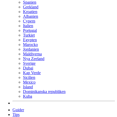
Spanien
Grekland
Kroatien
Albanien
Cypern
Italien
Portugal
Turkiet
Egypten
Marocko
Jordanien
Maldiverna
Nya Zeeland
Sverige
Dubai
Kap Verde
Sicilien
Mexico
Island
Dominikanska republiken
Kuba
Guider
Tips