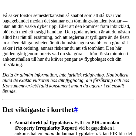
Få saker förstör semesterkänslan så snabbt som att stå kvar vid
bagagebandet medan det stannar och tömningssignalen tystnar —
utan att din väska dyker upp. Eller att den kommer fram inbucklad,
blöt och med ett trasigt handtag. Den goda nyheten är att du nästan
alltid har rätt till ersättning, och att reglerna är tydligare än de flesta
tror. Den dåliga nyheten är att du måste agera snabbt och göra rätt
saker i rätt ordning, annars riskerar du att stå tomhänt. Den här
guiden går igenom precis vad du ska göra — från första minuten i
ankomsthallen till hur du kräver pengar av flygbolaget och din
försäkring.
Detta är allmän information, inte juridisk rådgivning. Kontrollera
alltid de exakta villkoren hos ditt flygbolag, din försäkring och hos
Konsumentverket/Hallå konsument innan du agerar i ett enskilt
ärende.
Det viktigaste i korthet
#
Anmäl direkt på flygplatsen.
Fyll i en
PIR-anmälan
(Property Irregularity Report)
vid bagagedisken i
ankomsthallen
innan
du lämnar flygplatsen. Utan PIR blir det