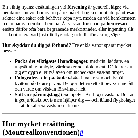
En viktig nyans: ersättningen vid
försening
är generellt
lägre
vid
hemkomst än vid bortovaro på resmålet. Logiken är att du på utresan
saknar dina saker och behöver köpa nytt, medan du vid hemkomsten
redan har garderoben hemma. Är väskan försenad på
hemresan
ersätts därför ofta bara begränsade merkostnader, eller ingenting alls
— kontrollera vad just ditt flygbolag och din försäkring säger.
Hur skyddar du dig på förhand?
Tre enkla vanor sparar mycket
besvär:
Packa det viktigaste i handbagaget:
medicin, laddare, en
uppsättning ombyte, värdesaker och dokument. Då klarar du
dig ett dygn eller två även om incheckade väskan dröjer.
Fotografera din packade väska
innan resan och behåll
kvitton på dyrare prylar. Det gör det enkelt att bevisa innehåll
och värde om väskan försvinner helt.
Sätt en spårningstagg
(exempelvis AirTag) i väskan. Den är
inget juridiskt bevis men hjälper dig — och ibland flygbolaget
— att lokalisera väskan snabbare.
Hur mycket ersättning
(Montrealkonventionen)
#