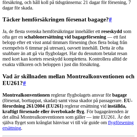
försäkring, och håll koll på tidsgränserna: 21 dagar för försening, 7
dagar för skada.
Täcker hemförsäkringen försenat bagage?
#
Ja, de flesta svenska hemförsäkringar innehåller ett
reseskydd
som
ofta ger en
schablonersättning vid bagageförsening
— ett fast
belopp efter ett visst antal timmars försening (hos flera bolag från
exempelvis 6 timmar på utresan), oavsett innehåll. Detta är ofta
snabbare än att gå via flygbolaget. Har du dessutom betalat resan
med kort kan kortets reseskydd komplettera. Kontrollera alltid de
exakta villkoren och beloppen i just din försäkring.
Vad är skillnaden mellan Montrealkonventionen och
EU261?
#
Montrealkonventionen
reglerar flygbolagets ansvar för
bagage
(försenat, borttappat, skadat) samt vissa skador på passagerare.
EU-
förordning 261/2004 (EU261)
reglerar ersättning vid
inställda,
kraftigt försenade eller överbokade flyg
. För bagageärenden är
det alltså Montrealkonventionen som gäller — inte EU261. Är det
själva flyget som krånglat hänvisar vi till vår guide om
flygförsening
ersättning
.