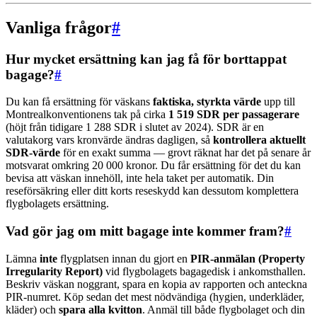
Vanliga frågor
#
Hur mycket ersättning kan jag få för borttappat
bagage?
#
Du kan få ersättning för väskans
faktiska, styrkta värde
upp till
Montrealkonventionens tak på cirka
1 519 SDR per passagerare
(höjt från tidigare 1 288 SDR i slutet av 2024). SDR är en
valutakorg vars kronvärde ändras dagligen, så
kontrollera aktuellt
SDR-värde
för en exakt summa — grovt räknat har det på senare år
motsvarat omkring 20 000 kronor. Du får ersättning för det du kan
bevisa att väskan innehöll, inte hela taket per automatik. Din
reseförsäkring eller ditt korts reseskydd kan dessutom komplettera
flygbolagets ersättning.
Vad gör jag om mitt bagage inte kommer fram?
#
Lämna
inte
flygplatsen innan du gjort en
PIR-anmälan (Property
Irregularity Report)
vid flygbolagets bagagedisk i ankomsthallen.
Beskriv väskan noggrant, spara en kopia av rapporten och anteckna
PIR-numret. Köp sedan det mest nödvändiga (hygien, underkläder,
kläder) och
spara alla kvitton
. Anmäl till både flygbolaget och din