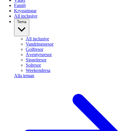
Väder
Familj
Kryssningar
All inclusive
Tema
All inclusive
Vandringsresor
Golfresor
Äventyrsresor
Singelresor
Solresor
Weekendresa
Alla teman