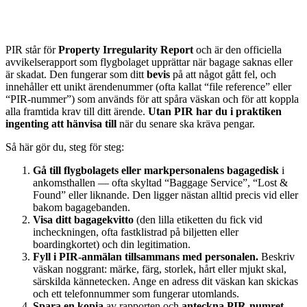
PIR står för
Property Irregularity Report
och är den officiella
avvikelserapport som flygbolaget upprättar när bagage saknas eller
är skadat. Den fungerar som ditt
bevis
på att något gått fel, och
innehåller ett unikt ärendenummer (ofta kallat “file reference” eller
“PIR-nummer”) som används för att spåra väskan och för att koppla
alla framtida krav till ditt ärende.
Utan PIR har du i praktiken
ingenting att hänvisa till
när du senare ska kräva pengar.
Så här gör du, steg för steg:
Gå till flygbolagets eller markpersonalens bagagedisk
i
ankomsthallen — ofta skyltad “Baggage Service”, “Lost &
Found” eller liknande. Den ligger nästan alltid precis vid eller
bakom bagagebanden.
Visa ditt bagagekvitto
(den lilla etiketten du fick vid
incheckningen, ofta fastklistrad på biljetten eller
boardingkortet) och din legitimation.
Fyll i PIR-anmälan tillsammans med personalen.
Beskriv
väskan noggrant: märke, färg, storlek, hårt eller mjukt skal,
särskilda kännetecken. Ange en adress dit väskan kan skickas
och ett telefonnummer som fungerar utomlands.
Spara en kopia
av rapporten och
anteckna PIR-numret
.