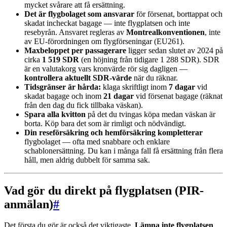
mycket svårare att få ersättning.
Det är flygbolaget som ansvarar
för försenat, borttappat och
skadat incheckat bagage — inte flygplatsen och inte
resebyrån. Ansvaret regleras av
Montrealkonventionen
, inte
av EU-förordningen om flygförseningar (EU261).
Maxbeloppet per passagerare
ligger sedan slutet av 2024 på
cirka
1 519 SDR
(en höjning från tidigare 1 288 SDR). SDR
är en valutakorg vars kronvärde rör sig dagligen —
kontrollera aktuellt SDR-värde
när du räknar.
Tidsgränser är hårda:
klaga skriftligt inom
7 dagar
vid
skadat bagage och inom
21 dagar
vid försenat bagage (räknat
från den dag du fick tillbaka väskan).
Spara alla kvitton
på det du tvingas köpa medan väskan är
borta. Köp bara det som är rimligt och nödvändigt.
Din reseförsäkring och hemförsäkring kompletterar
flygbolaget — ofta med snabbare och enklare
schablonersättning. Du kan i många fall få ersättning från flera
håll, men aldrig dubbelt för samma sak.
Vad gör du direkt på flygplatsen (PIR-
anmälan)
#
Det första du gör är också det viktigaste.
Lämna inte flygplatsen