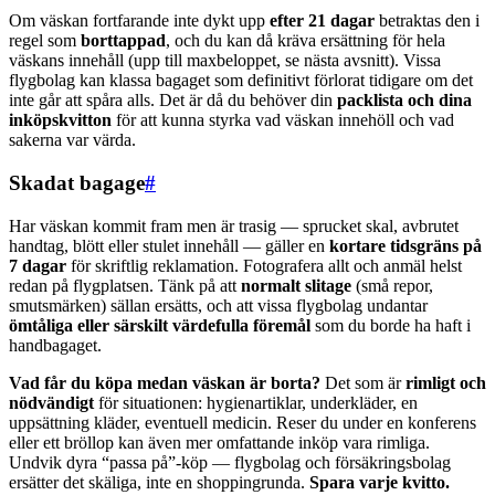
Om väskan fortfarande inte dykt upp
efter 21 dagar
betraktas den i
regel som
borttappad
, och du kan då kräva ersättning för hela
väskans innehåll (upp till maxbeloppet, se nästa avsnitt). Vissa
flygbolag kan klassa bagaget som definitivt förlorat tidigare om det
inte går att spåra alls. Det är då du behöver din
packlista och dina
inköpskvitton
för att kunna styrka vad väskan innehöll och vad
sakerna var värda.
Skadat bagage
#
Har väskan kommit fram men är trasig — sprucket skal, avbrutet
handtag, blött eller stulet innehåll — gäller en
kortare tidsgräns på
7 dagar
för skriftlig reklamation. Fotografera allt och anmäl helst
redan på flygplatsen. Tänk på att
normalt slitage
(små repor,
smutsmärken) sällan ersätts, och att vissa flygbolag undantar
ömtåliga eller särskilt värdefulla föremål
som du borde ha haft i
handbagaget.
Vad får du köpa medan väskan är borta?
Det som är
rimligt och
nödvändigt
för situationen: hygienartiklar, underkläder, en
uppsättning kläder, eventuell medicin. Reser du under en konferens
eller ett bröllop kan även mer omfattande inköp vara rimliga.
Undvik dyra “passa på”-köp — flygbolag och försäkringsbolag
ersätter det skäliga, inte en shoppingrunda.
Spara varje kvitto.