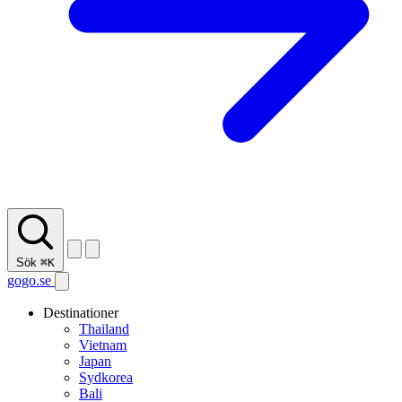
Sök
⌘K
gogo.se
Destinationer
Thailand
Vietnam
Japan
Sydkorea
Bali