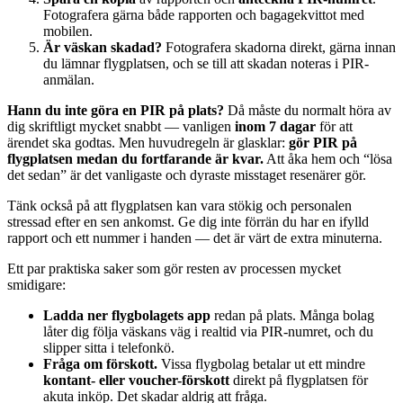
Fotografera gärna både rapporten och bagagekvittot med
mobilen.
Är väskan skadad?
Fotografera skadorna direkt, gärna innan
du lämnar flygplatsen, och se till att skadan noteras i PIR-
anmälan.
Hann du inte göra en PIR på plats?
Då måste du normalt höra av
dig skriftligt mycket snabbt — vanligen
inom 7 dagar
för att
ärendet ska godtas. Men huvudregeln är glasklar:
gör PIR på
flygplatsen medan du fortfarande är kvar.
Att åka hem och “lösa
det sedan” är det vanligaste och dyraste misstaget resenärer gör.
Tänk också på att flygplatsen kan vara stökig och personalen
stressad efter en sen ankomst. Ge dig inte förrän du har en ifylld
rapport och ett nummer i handen — det är värt de extra minuterna.
Ett par praktiska saker som gör resten av processen mycket
smidigare:
Ladda ner flygbolagets app
redan på plats. Många bolag
låter dig följa väskans väg i realtid via PIR-numret, och du
slipper sitta i telefonkö.
Fråga om förskott.
Vissa flygbolag betalar ut ett mindre
kontant- eller voucher-förskott
direkt på flygplatsen för
akuta inköp. Det skadar aldrig att fråga.