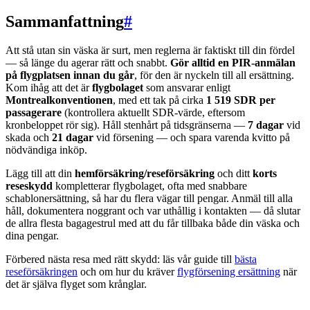
Sammanfattning
#
Att stå utan sin väska är surt, men reglerna är faktiskt till din fördel
— så länge du agerar rätt och snabbt.
Gör alltid en PIR-anmälan
på flygplatsen innan du går
, för den är nyckeln till all ersättning.
Kom ihåg att det är
flygbolaget
som ansvarar enligt
Montrealkonventionen
, med ett tak på cirka
1 519 SDR per
passagerare
(kontrollera aktuellt SDR-värde, eftersom
kronbeloppet rör sig). Håll stenhårt på tidsgränserna —
7 dagar
vid
skada och
21 dagar
vid försening — och spara varenda kvitto på
nödvändiga inköp.
Lägg till att din
hemförsäkring/reseförsäkring
och ditt
korts
reseskydd
kompletterar flygbolaget, ofta med snabbare
schablonersättning, så har du flera vägar till pengar. Anmäl till alla
håll, dokumentera noggrant och var uthållig i kontakten — då slutar
de allra flesta bagagestrul med att du får tillbaka både din väska och
dina pengar.
Förbered nästa resa med rätt skydd: läs vår guide till
bästa
reseförsäkringen
och om hur du kräver
flygförsening ersättning
när
det är själva flyget som krånglar.