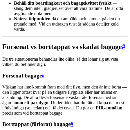
Behåll ditt boardingkort och bagagekvittot fysiskt
—
släng dem inte i glädjeruset över att vara framme. De är ofta
avgörande dokument.
Notera tidpunkten
då du anmälde och namnet på den du
pratade med. Vid en utdragen tvist är sådana detaljer guld
värda.
Försenat vs borttappat vs skadat bagage
#
De tre situationerna behandlas lite olika, så det lönar sig att veta
vilken du befinner dig i.
Försenat bagage
#
Väskan har inte kommit fram med ditt flyg, men den är inte borta —
den ligger oftast kvar på en tidigare flygplats eller har missat en
anslutning. De allra flesta försenade väskor återförenas med sin
ägare
inom ett par dygn
. Under tiden har du rätt att köpa det mest
nödvändiga (se nedan) och få det ersatt. Du gör en
PIR-anmälan
precis som vid borttappat bagage.
Borttappat (förlorat) bagage
#