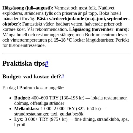
Högsäsong (juli–augusti):
Varmast och mest folk. Nattlivet
exploderar, stränderna fylls och priserna är på topp. Boka hotell
månader i förväg.
Bästa värdeerbjudande (maj–juni, september–
oktober):
Fantastiskt väder, badbart vatten, halverade priser och
kortare köer. Vår rekommendation.
Lågsäsong (november–mars):
Många hotell och restauranger stänger, men Bodrum centrum lever
och vintertermperaturen på
15–18 °C
lockar långtidsturister. Perfekt
för historieintresserade.
Praktiska tips
#
Budget: vad kostar det?
#
En dag i Bodrum kostar ungefär:
Budget:
400–600 TRY (130–195 kr) — lokala restauranger,
dolmuş, offentliga stränder
Mellanklass:
1 000–2 000 TRY (325–650 kr) —
strandrestauranger, taxi, guidat besök
Lyx:
3 000+ TRY (975+ kr) — fine dining, strandklubb, spa,
hyrbil