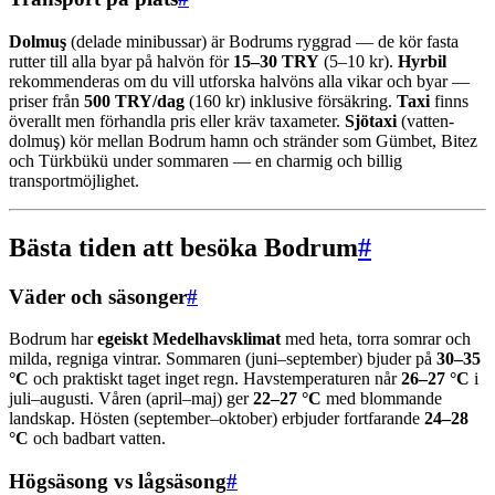
Dolmuş
(delade minibussar) är Bodrums ryggrad — de kör fasta
rutter till alla byar på halvön för
15–30 TRY
(5–10 kr).
Hyrbil
rekommenderas om du vill utforska halvöns alla vikar och byar —
priser från
500 TRY/dag
(160 kr) inklusive försäkring.
Taxi
finns
överallt men förhandla pris eller kräv taxameter.
Sjötaxi
(vatten-
dolmuş) kör mellan Bodrum hamn och stränder som Gümbet, Bitez
och Türkbükü under sommaren — en charmig och billig
transportmöjlighet.
Bästa tiden att besöka Bodrum
#
Väder och säsonger
#
Bodrum har
egeiskt Medelhavsklimat
med heta, torra somrar och
milda, regniga vintrar. Sommaren (juni–september) bjuder på
30–35
°C
och praktiskt taget inget regn. Havstemperaturen når
26–27 °C
i
juli–augusti. Våren (april–maj) ger
22–27 °C
med blommande
landskap. Hösten (september–oktober) erbjuder fortfarande
24–28
°C
och badbart vatten.
Högsäsong vs lågsäsong
#