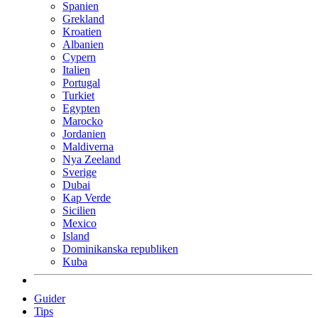
Spanien
Grekland
Kroatien
Albanien
Cypern
Italien
Portugal
Turkiet
Egypten
Marocko
Jordanien
Maldiverna
Nya Zeeland
Sverige
Dubai
Kap Verde
Sicilien
Mexico
Island
Dominikanska republiken
Kuba
Guider
Tips