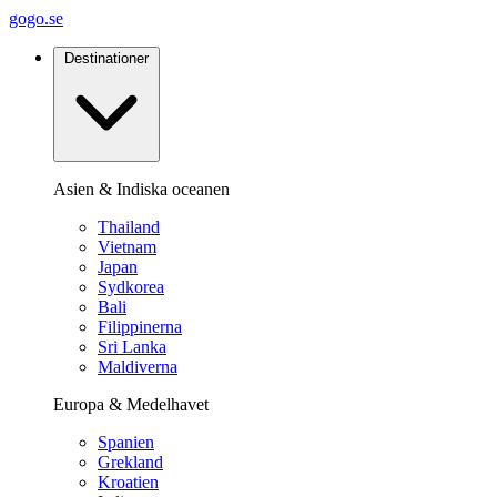
gogo.se
Destinationer
Asien & Indiska oceanen
Thailand
Vietnam
Japan
Sydkorea
Bali
Filippinerna
Sri Lanka
Maldiverna
Europa & Medelhavet
Spanien
Grekland
Kroatien