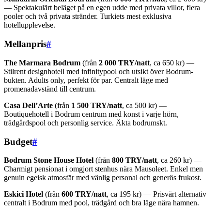
— Spektakulärt beläget på en egen udde med privata villor, flera
pooler och två privata stränder. Turkiets mest exklusiva
hotellupplevelse.
Mellanpris
#
The Marmara Bodrum
(från
2 000 TRY/natt
, ca 650 kr) —
Stilrent designhotell med infinitypool och utsikt över Bodrum-
bukten. Adults only, perfekt för par. Centralt läge med
promenadavstånd till centrum.
Casa Dell’Arte
(från
1 500 TRY/natt
, ca 500 kr) —
Boutiquehotell i Bodrum centrum med konst i varje hörn,
trädgårdspool och personlig service. Äkta bodrumskt.
Budget
#
Bodrum Stone House Hotel
(från
800 TRY/natt
, ca 260 kr) —
Charmigt pensionat i omgjort stenhus nära Mausoleet. Enkel men
genuin egeisk atmosfär med vänlig personal och generös frukost.
Eskici Hotel
(från
600 TRY/natt
, ca 195 kr) — Prisvärt alternativ
centralt i Bodrum med pool, trädgård och bra läge nära hamnen.