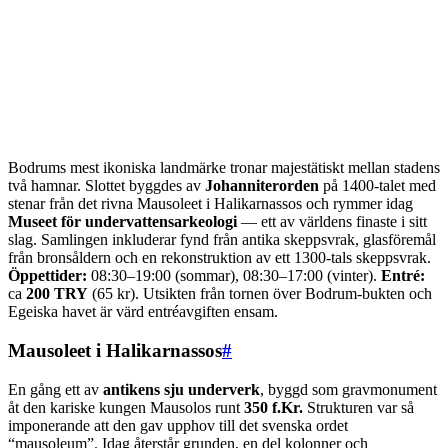
Bodrums mest ikoniska landmärke tronar majestätiskt mellan stadens
två hamnar. Slottet byggdes av
Johanniterorden
på 1400-talet med
stenar från det rivna Mausoleet i Halikarnassos och rymmer idag
Museet för undervattensarkeologi
— ett av världens finaste i sitt
slag. Samlingen inkluderar fynd från antika skeppsvrak, glasföremål
från bronsåldern och en rekonstruktion av ett 1300-tals skeppsvrak.
Öppettider:
08:30–19:00 (sommar), 08:30–17:00 (vinter).
Entré:
ca
200 TRY
(65 kr). Utsikten från tornen över Bodrum-bukten och
Egeiska havet är värd entréavgiften ensam.
Mausoleet i Halikarnassos
#
En gång ett av
antikens sju underverk
, byggd som gravmonument
åt den kariske kungen Mausolos runt
350 f.Kr.
Strukturen var så
imponerande att den gav upphov till det svenska ordet
“mausoleum”. Idag återstår grunden, en del kolonner och