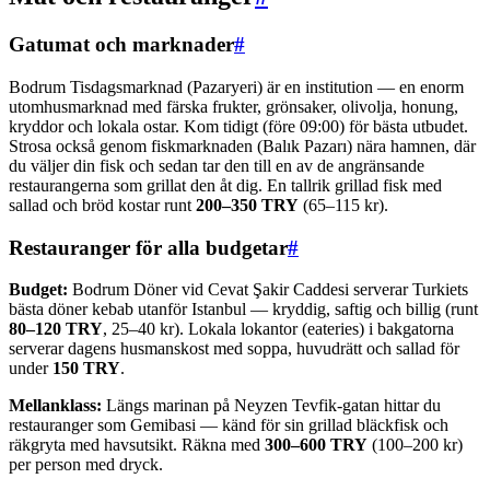
Gatumat och marknader
#
Bodrum Tisdagsmarknad (Pazaryeri) är en institution — en enorm
utomhusmarknad med färska frukter, grönsaker, olivolja, honung,
kryddor och lokala ostar. Kom tidigt (före 09:00) för bästa utbudet.
Strosa också genom fiskmarknaden (Balık Pazarı) nära hamnen, där
du väljer din fisk och sedan tar den till en av de angränsande
restaurangerna som grillat den åt dig. En tallrik grillad fisk med
sallad och bröd kostar runt
200–350 TRY
(65–115 kr).
Restauranger för alla budgetar
#
Budget:
Bodrum Döner vid Cevat Şakir Caddesi serverar Turkiets
bästa döner kebab utanför Istanbul — kryddig, saftig och billig (runt
80–120 TRY
, 25–40 kr). Lokala lokantor (eateries) i bakgatorna
serverar dagens husmanskost med soppa, huvudrätt och sallad för
under
150 TRY
.
Mellanklass:
Längs marinan på Neyzen Tevfik-gatan hittar du
restauranger som Gemibasi — känd för sin grillad bläckfisk och
räkgryta med havsutsikt. Räkna med
300–600 TRY
(100–200 kr)
per person med dryck.