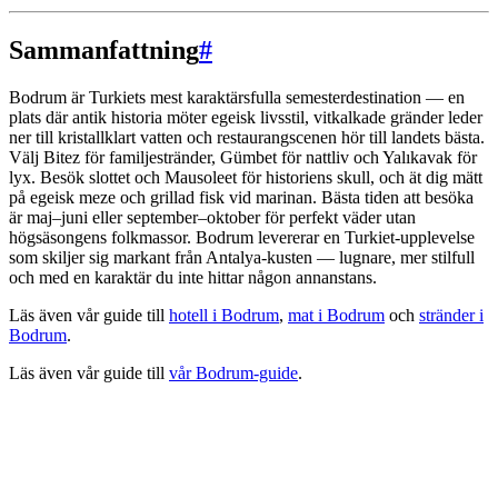
Sammanfattning
#
Bodrum är Turkiets mest karaktärsfulla semesterdestination — en
plats där antik historia möter egeisk livsstil, vitkalkade gränder leder
ner till kristallklart vatten och restaurangscenen hör till landets bästa.
Välj Bitez för familjestränder, Gümbet för nattliv och Yalıkavak för
lyx. Besök slottet och Mausoleet för historiens skull, och ät dig mätt
på egeisk meze och grillad fisk vid marinan. Bästa tiden att besöka
är maj–juni eller september–oktober för perfekt väder utan
högsäsongens folkmassor. Bodrum levererar en Turkiet-upplevelse
som skiljer sig markant från Antalya-kusten — lugnare, mer stilfull
och med en karaktär du inte hittar någon annanstans.
Läs även vår guide till
hotell i Bodrum
,
mat i Bodrum
och
stränder i
Bodrum
.
Läs även vår guide till
vår Bodrum-guide
.