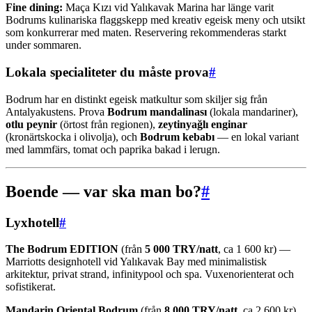
Fine dining:
Maça Kızı vid Yalıkavak Marina har länge varit
Bodrums kulinariska flaggskepp med kreativ egeisk meny och utsikt
som konkurrerar med maten. Reservering rekommenderas starkt
under sommaren.
Lokala specialiteter du måste prova
#
Bodrum har en distinkt egeisk matkultur som skiljer sig från
Antalyakustens. Prova
Bodrum mandalinası
(lokala mandariner),
otlu peynir
(örtost från regionen),
zeytinyağlı enginar
(kronärtskocka i olivolja), och
Bodrum kebabı
— en lokal variant
med lammfärs, tomat och paprika bakad i lerugn.
Boende — var ska man bo?
#
Lyxhotell
#
The Bodrum EDITION
(från
5 000 TRY/natt
, ca 1 600 kr) —
Marriotts designhotell vid Yalıkavak Bay med minimalistisk
arkitektur, privat strand, infinitypool och spa. Vuxenorienterat och
sofistikerat.
Mandarin Oriental Bodrum
(från
8 000 TRY/natt
, ca 2 600 kr)