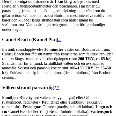
Den finkorniga sandstranden är
1 km lång
och packas med
solstolar, vattensportaktiviteter och beachbarer. Här hittar du
parasailing, jet-ski, bananåkning och dykning — perfekt om du
gillar action. Gümbet har också Bodrums mest intensiva nattliv med
barer och klubbar längs strandgatan som håller igång till
småtimmarna. Vattnet är lugnt och grunt — bra för barnfamiljer
under dagtid.
Camel Beach (Kamel Plaj)
#
En unik strandupplevelse
30 minuter
väster om Bodrum centrum.
Camel Beach har fått sitt namn från kamelerna som faktiskt erbjuder
ridturer längs stranden vid solnedgången (runt
200 TRY
, ca
65 kr
).
Stranden har fin vit sand, kristallklart vatten och en avslappnad
atmosfär. Solstol och parasoll kostar runt
100–150 TRY
(ca
35–50
kr
). Enklast att ta sig hit med dolmuş (delad minibuss) från Bodrum
centrum.
Vilken strand passar dig?
#
Familjer:
Bitez (grunt vatten, skugga, lugnt) eller Gümbet
(vattensport, faciliteter).
Par:
Bitez eller Türkbükü (exklusivt,
romantiskt).
Festsugna:
Gümbet (nattliv, strandklubbar).
Lugn och
ro:
Camel Beach eller Yahşi Beach (mindre folkrika).
Vattensport: