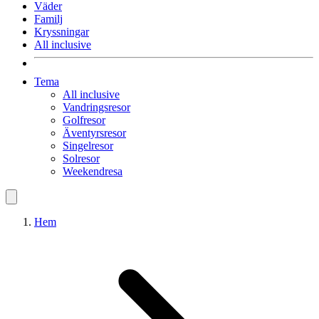
Väder
Familj
Kryssningar
All inclusive
Tema
All inclusive
Vandringsresor
Golfresor
Äventyrsresor
Singelresor
Solresor
Weekendresa
Hem