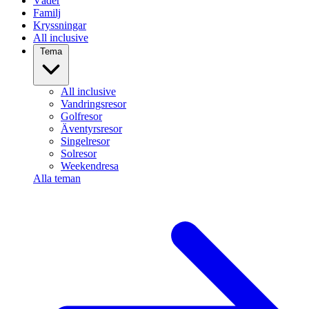
Väder
Familj
Kryssningar
All inclusive
Tema
All inclusive
Vandringsresor
Golfresor
Äventyrsresor
Singelresor
Solresor
Weekendresa
Alla teman