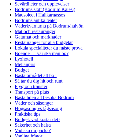
Sevärdheter och upplevelser
Bodrums slott (Bodrum Kalesi)
Mausoleet i Halikarnassos
Bodrums antika teater
Väderkvarnarna på Bodrum-halvön
Mat och restauranger
Gatumat och marknader
Restauranger för alla budgetar
Lokala specialiteter du måste prova
Boende — var ska man bo?
Lyxhotell
Mellanpris
Budget
Bästa området att bo i
Så tar du dig hit och runt
Flyg och transfer
Transport på plats
Bästa tiden att besöka Bodrum
Väder och säsonger
Högsäsong vs lågsäsong
Praktiska tips
Budget: vad kostar det?
Säkerhet och hälsa
Vad ska du packa?
Vanliga frågor