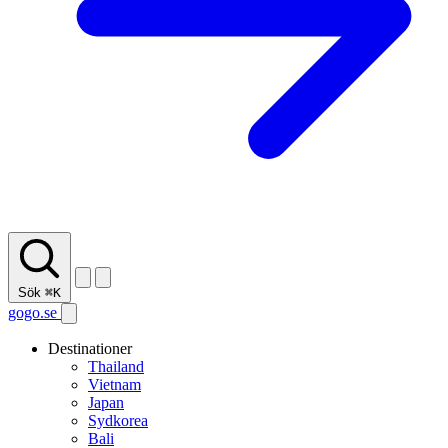
Sök
⌘K
gogo.se
Destinationer
Thailand
Vietnam
Japan
Sydkorea
Bali