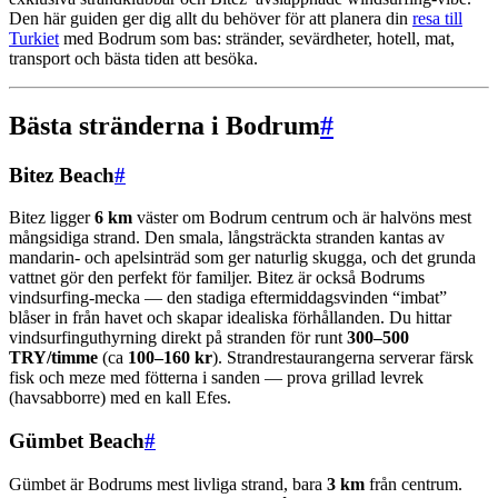
Den här guiden ger dig allt du behöver för att planera din
resa till
Turkiet
med Bodrum som bas: stränder, sevärdheter, hotell, mat,
transport och bästa tiden att besöka.
Bästa stränderna i Bodrum
#
Bitez Beach
#
Bitez ligger
6 km
väster om Bodrum centrum och är halvöns mest
mångsidiga strand. Den smala, långsträckta stranden kantas av
mandarin- och apelsinträd som ger naturlig skugga, och det grunda
vattnet gör den perfekt för familjer. Bitez är också Bodrums
vindsurfing-mecka — den stadiga eftermiddagsvinden “imbat”
blåser in från havet och skapar idealiska förhållanden. Du hittar
vindsurfinguthyrning direkt på stranden för runt
300–500
TRY/timme
(ca
100–160 kr
). Strandrestaurangerna serverar färsk
fisk och meze med fötterna i sanden — prova grillad levrek
(havsabborre) med en kall Efes.
Gümbet Beach
#
Gümbet är Bodrums mest livliga strand, bara
3 km
från centrum.