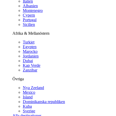
Italien
Albanien
Montenegro
Cypern
Portugal
Sicilien
Afrika & Mellanöstern
Turkiet
Egypten
Marocko
Jordanien
Dubai
Kap Verde
Zanzibar
Övriga
Nya Zeeland
Mexico
Island
Dominikanska republiken
Kuba
Sverige
Alla destinationer