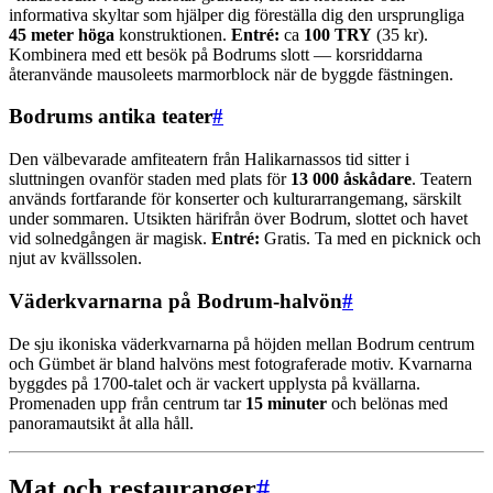
informativa skyltar som hjälper dig föreställa dig den ursprungliga
45 meter höga
konstruktionen.
Entré:
ca
100 TRY
(35 kr).
Kombinera med ett besök på Bodrums slott — korsriddarna
återanvände mausoleets marmorblock när de byggde fästningen.
Bodrums antika teater
#
Den välbevarade amfiteatern från Halikarnassos tid sitter i
sluttningen ovanför staden med plats för
13 000 åskådare
. Teatern
används fortfarande för konserter och kulturarrangemang, särskilt
under sommaren. Utsikten härifrån över Bodrum, slottet och havet
vid solnedgången är magisk.
Entré:
Gratis. Ta med en picknick och
njut av kvällssolen.
Väderkvarnarna på Bodrum-halvön
#
De sju ikoniska väderkvarnarna på höjden mellan Bodrum centrum
och Gümbet är bland halvöns mest fotograferade motiv. Kvarnarna
byggdes på 1700-talet och är vackert upplysta på kvällarna.
Promenaden upp från centrum tar
15 minuter
och belönas med
panoramautsikt åt alla håll.
Mat och restauranger
#