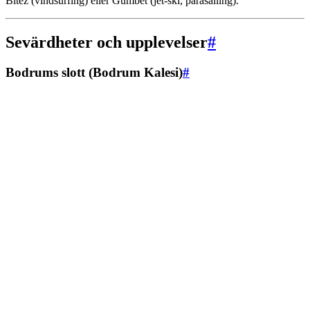
Bitez (vindsurfing) eller Gümbet (jet-ski, parasailing).
Sevärdheter och upplevelser
#
Bodrums slott (Bodrum Kalesi)
#