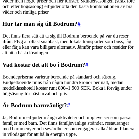
väder men högre priser och fler turister. Skuldersäsongen (strax före
och efter högsäsong) erbjuder ofta den bästa kombinationen av bra
väder och rimliga priser.
Hur tar man sig till Bodrum?
#
Det finns flera sätt att ta sig till Bodrum beroende på var du reser
ifrån. Flyg är oftast snabbast, men lokala transporter som buss, tåg
eller färja kan vara billigare alternativ. Jämför priser och restider för
att hitta bästa lösningen.
Vad kostar det att bo i Bodrum?
#
Boendepriserna varierar beroende på standard och säsong.
Budgetboende finns från några hundra kronor per natt, medan
medelklasshotell kostar runt 800–1 500 SEK. Boka i förväg under
högsäsong för bäst urval och pris.
Är Bodrum barnvänligt?
#
Ja, Bodrum erbjuder många aktiviteter och upplevelser som passar
familjer med barn. Det finns familjevänliga stränder, restauranger
med barnmenyer och sevärdheter som engagerar alla åldrar. Planera
in vilodagar för att hålla energin uppe.