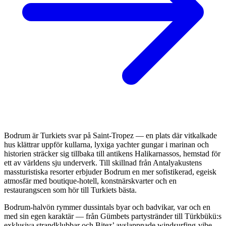
Bodrum är Turkiets svar på Saint-Tropez — en plats där vitkalkade
hus klättrar uppför kullarna, lyxiga yachter gungar i marinan och
historien sträcker sig tillbaka till antikens Halikarnassos, hemstad för
ett av världens sju underverk. Till skillnad från Antalyakustens
massturistiska resorter erbjuder Bodrum en mer sofistikerad, egeisk
atmosfär med boutique-hotell, konstnärskvarter och en
restaurangscen som hör till Turkiets bästa.
Bodrum-halvön rymmer dussintals byar och badvikar, var och en
med sin egen karaktär — från Gümbets partystränder till Türkbükü:s
exklusiva strandklubbar och Bitez’ avslappnade windsurfing-vibe.