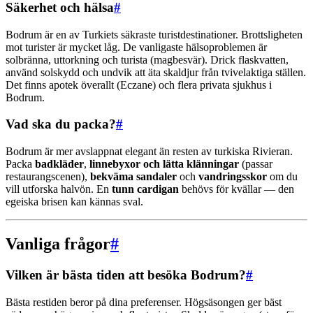
Säkerhet och hälsa
#
Bodrum är en av Turkiets säkraste turistdestinationer. Brottsligheten
mot turister är mycket låg. De vanligaste hälsoproblemen är
solbränna, uttorkning och turista (magbesvär). Drick flaskvatten,
använd solskydd och undvik att äta skaldjur från tvivelaktiga ställen.
Det finns apotek överallt (Eczane) och flera privata sjukhus i
Bodrum.
Vad ska du packa?
#
Bodrum är mer avslappnat elegant än resten av turkiska Rivieran.
Packa
badkläder
,
linnebyxor och lätta klänningar
(passar
restaurangscenen),
bekväma sandaler
och
vandringsskor
om du
vill utforska halvön. En
tunn cardigan
behövs för kvällar — den
egeiska brisen kan kännas sval.
Vanliga frågor
#
Vilken är bästa tiden att besöka Bodrum?
#
Bästa restiden beror på dina preferenser. Högsäsongen ger bäst