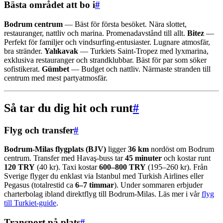
Bästa området att bo i
#
Bodrum centrum
— Bäst för första besöket. Nära slottet,
restauranger, nattliv och marina. Promenadavstånd till allt.
Bitez
—
Perfekt för familjer och vindsurfing-entusiaster. Lugnare atmosfär,
bra stränder.
Yalıkavak
— Turkiets Saint-Tropez med lyxmarina,
exklusiva restauranger och strandklubbar. Bäst för par som söker
sofistikerat.
Gümbet
— Budget och nattliv. Närmaste stranden till
centrum med mest partyatmosfär.
Så tar du dig hit och runt
#
Flyg och transfer
#
Bodrum-Milas flygplats (BJV)
ligger
36 km
nordöst om Bodrum
centrum. Transfer med Havaş-buss tar
45 minuter
och kostar runt
120 TRY
(40 kr). Taxi kostar
600–800 TRY
(195–260 kr). Från
Sverige flyger du enklast via Istanbul med Turkish Airlines eller
Pegasus (totalrestid ca
6–7 timmar
). Under sommaren erbjuder
charterbolag ibland direktflyg till Bodrum-Milas. Läs mer i vår
flyg
till Turkiet-guide
.
Transport på plats
#