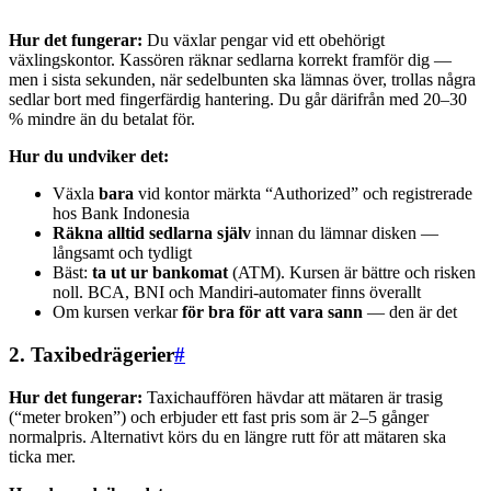
Hur det fungerar:
Du växlar pengar vid ett obehörigt
växlingskontor. Kassören räknar sedlarna korrekt framför dig —
men i sista sekunden, när sedelbunten ska lämnas över, trollas några
sedlar bort med fingerfärdig hantering. Du går därifrån med 20–30
% mindre än du betalat för.
Hur du undviker det:
Växla
bara
vid kontor märkta “Authorized” och registrerade
hos Bank Indonesia
Räkna alltid sedlarna själv
innan du lämnar disken —
långsamt och tydligt
Bäst:
ta ut ur bankomat
(ATM). Kursen är bättre och risken
noll. BCA, BNI och Mandiri-automater finns överallt
Om kursen verkar
för bra för att vara sann
— den är det
2. Taxibedrägerier
#
Hur det fungerar:
Taxichauffören hävdar att mätaren är trasig
(“meter broken”) och erbjuder ett fast pris som är 2–5 gånger
normalpris. Alternativt körs du en längre rutt för att mätaren ska
ticka mer.