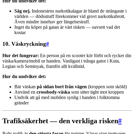
Hur du undviker det:
Säg nej.
Indonesiens narkotikalagar är bland de strängaste i
världen — dödsstraff förekommer vid grovt narkotikabrott.
Även mindre innehav ger fängelsestraff.
Inget du köper på gatan är värt risken — oavsett vad det
kostar
10. Väskryckning
#
Hur det fungerar:
En person på en scooter kör förbi och rycker din
väska/kamera/mobil ur handen. Vanligast i trånga gator i Kuta,
Legian och Seminyak, framför allt kvällstid.
Hur du undviker det:
Bär väskan
på sidan bort från vägen
(kroppen som sköld)
Använd en
crossbody-väska
som sitter tight mot kroppen
Undvik att gå med mobilen synlig i handen i folktomma
gränder
Trafiksäkerhet — den verkliga risken
#
Balis trafik är
den största faran
för turister. Vägar utan trottoarer,