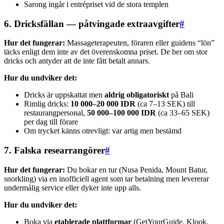
Sarong ingår i entrépriset vid de stora templen
6. Dricksfällan — påtvingade extraavgifter
#
Hur det fungerar:
Massageterapeuten, föraren eller guidens “lön”
täcks enligt dem inte av det överenskomna priset. De ber om stor
dricks och antyder att de inte fått betalt annars.
Hur du undviker det:
Dricks är uppskattat men
aldrig obligatoriskt
på Bali
Rimlig dricks:
10 000–20 000 IDR
(ca 7–13 SEK) till
restaurangpersonal,
50 000–100 000 IDR
(ca 33–65 SEK)
per dag till förare
Om trycket känns otrevligt: var artig men bestämd
7. Falska researrangörer
#
Hur det fungerar:
Du bokar en tur (Nusa Penida, Mount Batur,
snorkling) via en inofficiell agent som tar betalning men levererar
undermålig service eller dyker inte upp alls.
Hur du undviker det:
Boka via
etablerade plattformar
(GetYourGuide, Klook,