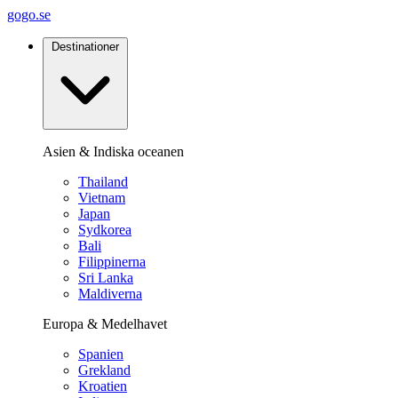
gogo.se
Destinationer
Asien & Indiska oceanen
Thailand
Vietnam
Japan
Sydkorea
Bali
Filippinerna
Sri Lanka
Maldiverna
Europa & Medelhavet
Spanien
Grekland
Kroatien