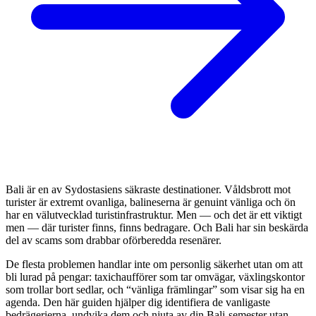
Bali är en av Sydostasiens säkraste destinationer. Våldsbrott mot
turister är extremt ovanliga, balineserna är genuint vänliga och ön
har en välutvecklad turistinfrastruktur. Men — och det är ett viktigt
men — där turister finns, finns bedragare. Och Bali har sin beskärda
del av scams som drabbar oförberedda resenärer.
De flesta problemen handlar inte om personlig säkerhet utan om att
bli lurad på pengar: taxichaufförer som tar omvägar, växlingskontor
som trollar bort sedlar, och “vänliga främlingar” som visar sig ha en
agenda. Den här guiden hjälper dig identifiera de vanligaste
bedrägerierna, undvika dem och njuta av din Bali-semester utan