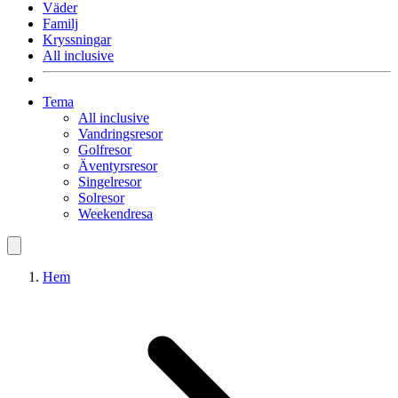
Väder
Familj
Kryssningar
All inclusive
Tema
All inclusive
Vandringsresor
Golfresor
Äventyrsresor
Singelresor
Solresor
Weekendresa
Hem