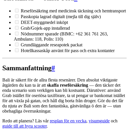
Reseförsäkring med medicinsk täckning och hemtransport
Passkopia lagrad digitalt (mejla till dig själv)
DEET-myggmedel inköpt
Grab/Gojek-app installerad
Nödnummer sparade (BIMC: +62 361 761 263,
Ambulans: 118, Polis: 110)
Grundläggande reseapotek packat
Hotellkassaskåp använt för pass och extra kontanter
Sammanfattning
#
Bali är säkert för de allra flesta resenärer. Den absolut viktigaste
åtgärden du kan ta är att
skaffa reseförsäkring
— den täcker det
enda scenario som verkligen kan bli kostsamt. Därutöver: använd
Grab istället för oseriösa taxiförare, ta ut pengar ur bankomat istället
för att växla på gatan, och håll dig borta från droger. Gör du det får
du njuta av Bali som den fantastiska, gästvänliga ö den är — utan
obehagliga överraskningar.
Redo att planera? Läs vår
resplan för en vecka
,
visumguide
och
guide till att hyra scooter
.