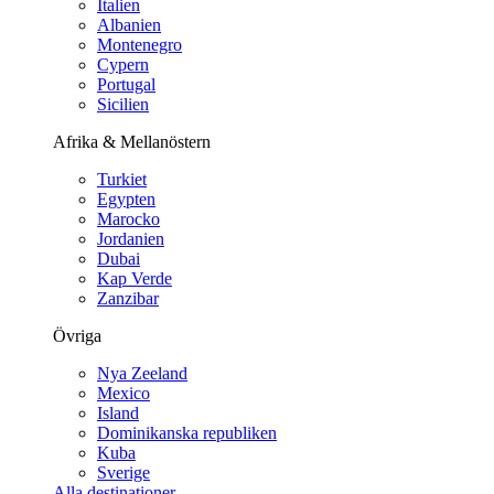
Italien
Albanien
Montenegro
Cypern
Portugal
Sicilien
Afrika & Mellanöstern
Turkiet
Egypten
Marocko
Jordanien
Dubai
Kap Verde
Zanzibar
Övriga
Nya Zeeland
Mexico
Island
Dominikanska republiken
Kuba
Sverige
Alla destinationer