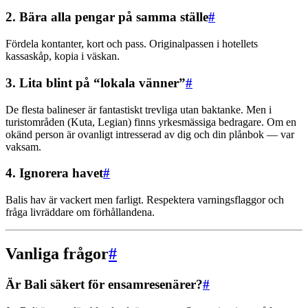
2. Bära alla pengar på samma ställe
#
Fördela kontanter, kort och pass. Originalpassen i hotellets
kassaskåp, kopia i väskan.
3. Lita blint på “lokala vänner”
#
De flesta balineser är fantastiskt trevliga utan baktanke. Men i
turistområden (Kuta, Legian) finns yrkesmässiga bedragare. Om en
okänd person är ovanligt intresserad av dig och din plånbok — var
vaksam.
4. Ignorera havet
#
Balis hav är vackert men farligt. Respektera varningsflaggor och
fråga livräddare om förhållandena.
Vanliga frågor
#
Är Bali säkert för ensamresenärer?
#