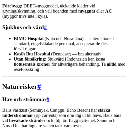
Förebygg:
DEET-myggmedel, täckande kläder vid
gryning/skymning, och välj boenden med
myggnät
eller
AC
(myggor trivs inte i kyla).
Sjukhus och vård
#
BIMC Hospital
(Kuta och Nusa Dua) — internationell
standard, engelsktalande personal, accepterar de flesta
försäkringar
Kasih Ibu Hospital
(Denpasar) — bra alternativ
Utan försäkring:
Sjukvård i Indonesien kan kosta
tiotusentals kronor
för allvarligare behandling. Ta
alltid
med
reseförsäkring
Naturrisker
#
Hav och strömmar
#
Balis västkust (Seminyak, Canggu, Echo Beach) har
starka
underströmmar
(rip currents) som drar dig ut till havs. Bada bara
vid
bevakade stränder
och följ röd-flagg-systemet. Sanur och
Nusa Dua har lugnare vatten tack vare reven.