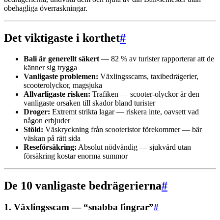
obehagliga överraskningar.
Det viktigaste i korthet
#
Bali är generellt säkert
— 82 % av turister rapporterar att de
känner sig trygga
Vanligaste problemen:
Växlingsscams, taxibedrägerier,
scooterolyckor, magsjuka
Allvarligaste risken:
Trafiken — scooter-olyckor är den
vanligaste orsaken till skador bland turister
Droger:
Extremt strikta lagar — riskera inte, oavsett vad
någon erbjuder
Stöld:
Väskryckning från scooteristor förekommer — bär
väskan på rätt sida
Reseförsäkring:
Absolut nödvändig — sjukvård utan
försäkring kostar enorma summor
De 10 vanligaste bedrägerierna
#
1. Växlingsscam — “snabba fingrar”
#