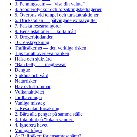
3. Penningscam — “visa din valuta”
4. Scooterolyckor och försäkringsbedrägerier
5. Överpris vid tempel och turistattraktioner
6. Dricksfällan — påtvingade extraavgifter
7. Falska researrangörer
8. Bensinstationer — korta mått
9. Drogerbjudanden
10. Väskryckning
Trafiksäkerhet — den verkliga risken
Tips för att överleva trafiken
Hälsa och sjukvård
”Bali belly” — magbesvär
Dengue
Sjukhus och vård
Naturrisker
Hav och strömmar
Vulkanaktivitet
Jordbävningar
Vanliga misstag
1. Resa utan försäkring
2. Bära alla pengar på samma ställe
3. Lita blint på “lokala vänner”
4. Ignorera havet
Vanliga frågor
Är Bali säkert för ensamresenärer?