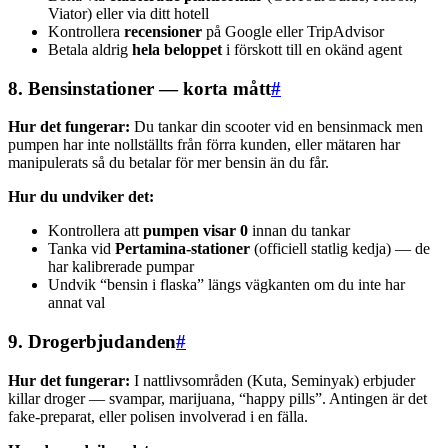
Viator) eller via ditt hotell
Kontrollera
recensioner
på Google eller TripAdvisor
Betala aldrig
hela beloppet
i förskott till en okänd agent
8. Bensinstationer — korta mått
#
Hur det fungerar:
Du tankar din scooter vid en bensinmack men
pumpen har inte nollställts från förra kunden, eller mätaren har
manipulerats så du betalar för mer bensin än du får.
Hur du undviker det:
Kontrollera att
pumpen visar 0
innan du tankar
Tanka vid
Pertamina-stationer
(officiell statlig kedja) — de
har kalibrerade pumpar
Undvik “bensin i flaska” längs vägkanten om du inte har
annat val
9. Drogerbjudanden
#
Hur det fungerar:
I nattlivsområden (Kuta, Seminyak) erbjuder
killar droger — svampar, marijuana, “happy pills”. Antingen är det
fake-preparat, eller polisen involverad i en fälla.