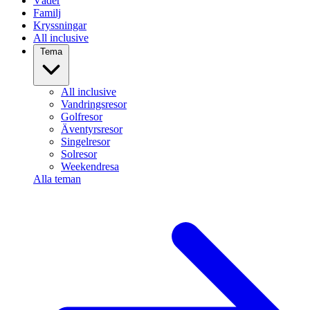
Väder
Familj
Kryssningar
All inclusive
Tema
All inclusive
Vandringsresor
Golfresor
Äventyrsresor
Singelresor
Solresor
Weekendresa
Alla teman