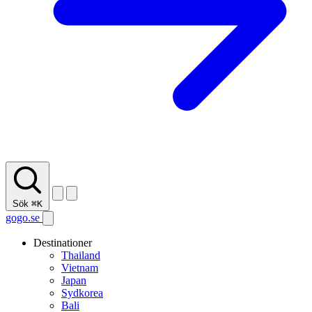
Sök
⌘K
gogo.se
Destinationer
Thailand
Vietnam
Japan
Sydkorea
Bali