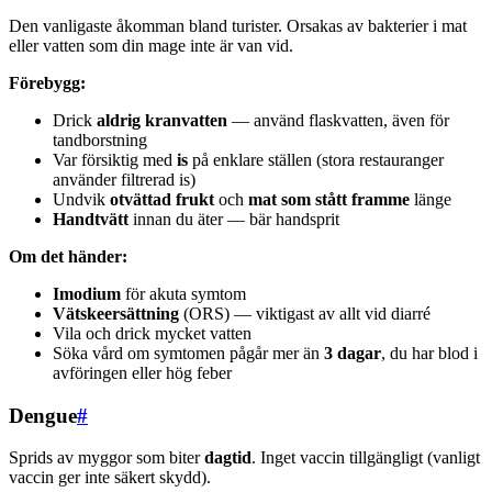
Den vanligaste åkomman bland turister. Orsakas av bakterier i mat
eller vatten som din mage inte är van vid.
Förebygg:
Drick
aldrig kranvatten
— använd flaskvatten, även för
tandborstning
Var försiktig med
is
på enklare ställen (stora restauranger
använder filtrerad is)
Undvik
otvättad frukt
och
mat som stått framme
länge
Handtvätt
innan du äter — bär handsprit
Om det händer:
Imodium
för akuta symtom
Vätskeersättning
(ORS) — viktigast av allt vid diarré
Vila och drick mycket vatten
Söka vård om symtomen pågår mer än
3 dagar
, du har blod i
avföringen eller hög feber
Dengue
#
Sprids av myggor som biter
dagtid
. Inget vaccin tillgängligt (vanligt
vaccin ger inte säkert skydd).