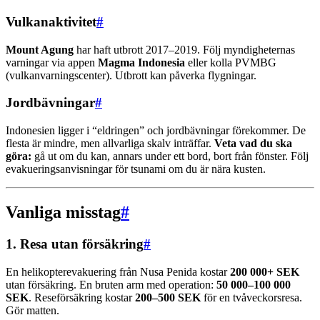
Vulkanaktivitet
#
Mount Agung
har haft utbrott 2017–2019. Följ myndigheternas
varningar via appen
Magma Indonesia
eller kolla PVMBG
(vulkanvarningscenter). Utbrott kan påverka flygningar.
Jordbävningar
#
Indonesien ligger i “eldringen” och jordbävningar förekommer. De
flesta är mindre, men allvarliga skalv inträffar.
Veta vad du ska
göra:
gå ut om du kan, annars under ett bord, bort från fönster. Följ
evakueringsanvisningar för tsunami om du är nära kusten.
Vanliga misstag
#
1. Resa utan försäkring
#
En helikopterevakuering från Nusa Penida kostar
200 000+ SEK
utan försäkring. En bruten arm med operation:
50 000–100 000
SEK
. Reseförsäkring kostar
200–500 SEK
för en tvåveckorsresa.
Gör matten.