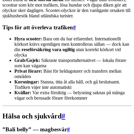
scootrar som kör mot trafiken, lösa hundar och djupa diken gör att
olyckor sker dagligen. Scooter-olyckor är den vanligaste orsaken till
sjukhusbesök bland utländska turister.
Tips för att överleva trafiken
#
Hyra scooter:
Bara om du har erfarenhet. Internationellt
körkort krävs egentligen men kontrolleras sällan — dock kan
din
reseförsäkring vara ogiltig
utan korrekt körkort vid
olycka
Grab/Gojek:
Säkraste transportalternativet — lokala förare
som kan vägarna
Privat förare:
Bäst för heldagsturer och transfers mellan
områden
Korsningar:
Stanna, titta åt alla håll, och gå beslutsamt.
Trafiken väjer inte automatiskt
Kvällar:
Var extra försiktig — belysning saknas på många
vägar och berusade förare förekommer
Hälsa och sjukvård
#
”Bali belly” — magbesvär
#