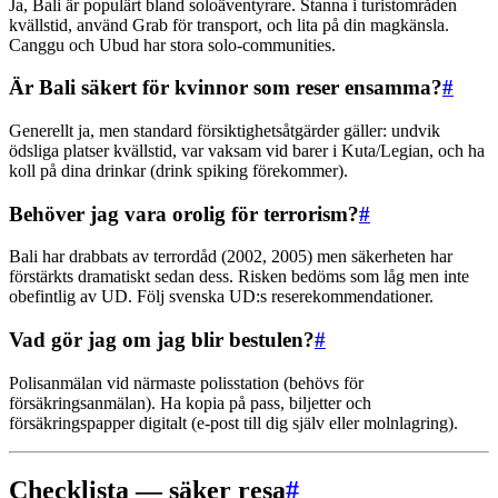
Ja, Bali är populärt bland soloäventyrare. Stanna i turistområden
kvällstid, använd Grab för transport, och lita på din magkänsla.
Canggu och Ubud har stora solo-communities.
Är Bali säkert för kvinnor som reser ensamma?
#
Generellt ja, men standard försiktighetsåtgärder gäller: undvik
ödsliga platser kvällstid, var vaksam vid barer i Kuta/Legian, och ha
koll på dina drinkar (drink spiking förekommer).
Behöver jag vara orolig för terrorism?
#
Bali har drabbats av terrordåd (2002, 2005) men säkerheten har
förstärkts dramatiskt sedan dess. Risken bedöms som låg men inte
obefintlig av UD. Följ svenska UD:s reserekommendationer.
Vad gör jag om jag blir bestulen?
#
Polisanmälan vid närmaste polisstation (behövs för
försäkringsanmälan). Ha kopia på pass, biljetter och
försäkringspapper digitalt (e-post till dig själv eller molnlagring).
Checklista — säker resa
#