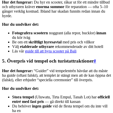
Hur det fungerar:
Du hyr en scooter, råkar ut för ett mindre tillbud
och uthyraren kräver
enorma summor
för reparation — ofta 5–10
gånger verklig kostnad. Ibland har skadan funnits redan innan du
hyrde.
Hur du undviker det:
Fotografera scootern
noggrant (alla repor, bucklor)
innan
du kör iväg
Be om ett
skriftligt hyresavtal
med pris och villkor
Välj
etablerade uthyrare
rekommenderade av ditt hotell
Läs vår
guide till att hyra scooter på Bali
5. Överpris vid tempel och turistattraktioner
#
Hur det fungerar:
“Guider” vid tempelentrén hävdar att du måste
ha guide (oftast falskt), att templet är stängt men att de kan öppna det
(falskt), eller erbjuder “speciella ceremonier” till överpris.
Hur du undviker det:
Stora tempel
(Uluwatu, Tirta Empul, Tanah Lot) har
officiell
entré med fast pris
— gå direkt till kassan
Du behöver
ingen guide
vid de flesta tempel om du inte vill
ha en