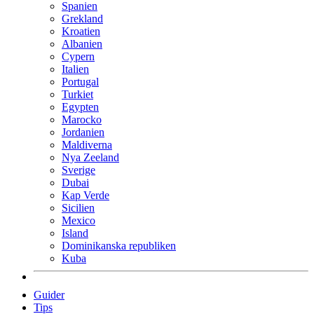
Spanien
Grekland
Kroatien
Albanien
Cypern
Italien
Portugal
Turkiet
Egypten
Marocko
Jordanien
Maldiverna
Nya Zeeland
Sverige
Dubai
Kap Verde
Sicilien
Mexico
Island
Dominikanska republiken
Kuba
Guider
Tips