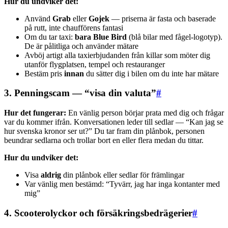
Hur du undviker det:
Använd
Grab
eller
Gojek
— priserna är fasta och baserade
på rutt, inte chaufförens fantasi
Om du tar taxi:
bara Blue Bird
(blå bilar med fågel-logotyp).
De är pålitliga och använder mätare
Avböj artigt alla taxierbjudanden från killar som möter dig
utanför flygplatsen, tempel och restauranger
Bestäm pris
innan
du sätter dig i bilen om du inte har mätare
3. Penningscam — “visa din valuta”
#
Hur det fungerar:
En vänlig person börjar prata med dig och frågar
var du kommer ifrån. Konversationen leder till sedlar — “Kan jag se
hur svenska kronor ser ut?” Du tar fram din plånbok, personen
beundrar sedlarna och trollar bort en eller flera medan du tittar.
Hur du undviker det:
Visa
aldrig
din plånbok eller sedlar för främlingar
Var vänlig men bestämd: “Tyvärr, jag har inga kontanter med
mig”
4. Scooterolyckor och försäkringsbedrägerier
#