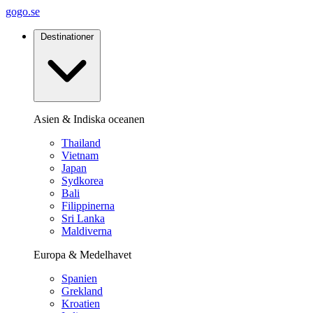
gogo.se
Destinationer
Asien & Indiska oceanen
Thailand
Vietnam
Japan
Sydkorea
Bali
Filippinerna
Sri Lanka
Maldiverna
Europa & Medelhavet
Spanien
Grekland
Kroatien