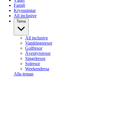
Väder
Familj
Kryssningar
All inclusive
Tema
All inclusive
Vandringsresor
Golfresor
Äventyrsresor
Singelresor
Solresor
Weekendresa
Alla teman