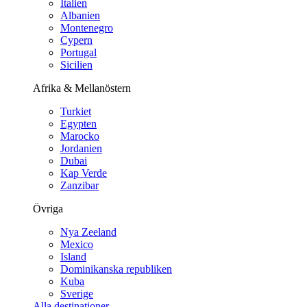
Italien
Albanien
Montenegro
Cypern
Portugal
Sicilien
Afrika & Mellanöstern
Turkiet
Egypten
Marocko
Jordanien
Dubai
Kap Verde
Zanzibar
Övriga
Nya Zeeland
Mexico
Island
Dominikanska republiken
Kuba
Sverige
Alla destinationer