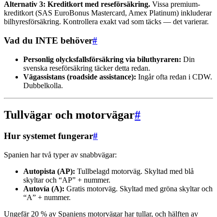
Alternativ 3: Kreditkort med reseförsäkring.
Vissa premium-
kreditkort (SAS EuroBonus Mastercard, Amex Platinum) inkluderar
bilhyresförsäkring. Kontrollera exakt vad som täcks — det varierar.
Vad du INTE behöver
#
Personlig olycksfallsförsäkring via biluthyraren:
Din
svenska reseförsäkring täcker detta redan.
Vägassistans (roadside assistance):
Ingår ofta redan i CDW.
Dubbelkolla.
Tullvägar och motorvägar
#
Hur systemet fungerar
#
Spanien har två typer av snabbvägar:
Autopista (AP):
Tullbelagd motorväg. Skyltad med blå
skyltar och “AP” + nummer.
Autovía (A):
Gratis motorväg. Skyltad med gröna skyltar och
“A” + nummer.
Ungefär 20 % av Spaniens motorvägar har tullar, och hälften av