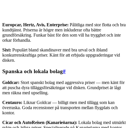
Europcar, Hertz, Avis, Enterprise:
Pålitliga med stor flotta och bra
kundtjänst. Priserna är högre men inkluderar ofta bättre
grundförsäkring. Funkar bäst för den som vill ha trygghet och inte
orkar förhandla.
Sixt:
Populärt bland skandinaver med bra urval och ibland
konkurrenskraftiga priser. Känt för att erbjuda uppgraderingar vid
disken.
Spanska och lokala bolag
#
Goldcar:
Stort spanskt bolag med aggressiva priser — men känt för
att puscha dyra tilläggsförsäkringar vid disken. Grundpriset är lågt
men räkna med upselling.
Centauro:
Liknar Goldcar — billigt men med tillägg som kan
överraska. Goda recensioner på transporten mellan flygplats och
kontor.
Cicar och AutoReisen (Kanarieöarna):
Lokala bolag med utmärkt
rykte och ärliga priser. Specialiserade på Kanarieöarna med kontor