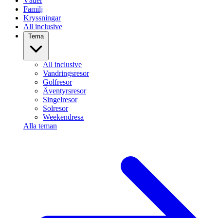
Väder
Familj
Kryssningar
All inclusive
Tema
All inclusive
Vandringsresor
Golfresor
Äventyrsresor
Singelresor
Solresor
Weekendresa
Alla teman