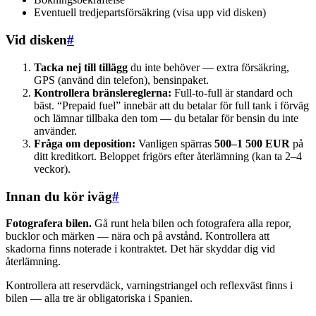
Eventuell tredjepartsförsäkring (visa upp vid disken)
Vid disken
#
Tacka nej till tillägg
du inte behöver — extra försäkring,
GPS (använd din telefon), bensinpaket.
Kontrollera bränslereglerna:
Full-to-full är standard och
bäst. “Prepaid fuel” innebär att du betalar för full tank i förväg
och lämnar tillbaka den tom — du betalar för bensin du inte
använder.
Fråga om deposition:
Vanligen spärras
500–1 500 EUR
på
ditt kreditkort. Beloppet frigörs efter återlämning (kan ta 2–4
veckor).
Innan du kör iväg
#
Fotografera bilen.
Gå runt hela bilen och fotografera alla repor,
bucklor och märken — nära och på avstånd. Kontrollera att
skadorna finns noterade i kontraktet. Det här skyddar dig vid
återlämning.
Kontrollera att reservdäck, varningstriangel och reflexväst finns i
bilen — alla tre är obligatoriska i Spanien.