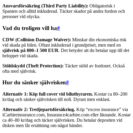
Ansvarsförsäkring (Third Party Liability):
Obligatorisk i
Spanien och alltid inkluderad. Täcker skador på andra fordon och
personer vid olycka.
Vad du troligen vill ha
#
CDW (Collision Damage Waiver):
Minskar din ekonomiska risk
vid skada på bilen. Oftast inkluderad i grundpriset, men med en
självrisk på 800–1 500 EUR
. Det betyder att du betalar upp till det
beloppet vid skada.
Stöldskydd (Theft Protection):
Täcker stöld av fordonet. Också
ofta med självrisk.
Hur du sänker självrisken
#
Alternativ 1: Köp full cover vid biluthyraren.
Kostar ca 80–200
kr/dag och sänker självrisken till noll. Dyrast men enklast.
Alternativ 2: Tredjepartsförsäkring.
Köp “excess insurance” via
iCarhireinsurance.com, Insurance4carhire.com eller liknande. Kostar
ca 40–80 kr/dag och täcker självrisken. Du betalar depositen vid
disken men får ersättning om något händer.