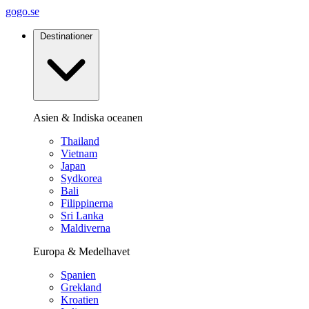
gogo.se
Destinationer
Asien & Indiska oceanen
Thailand
Vietnam
Japan
Sydkorea
Bali
Filippinerna
Sri Lanka
Maldiverna
Europa & Medelhavet
Spanien
Grekland
Kroatien