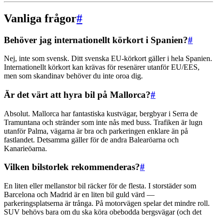
Vanliga frågor
#
Behöver jag internationellt körkort i Spanien?
#
Nej, inte som svensk. Ditt svenska EU-körkort gäller i hela Spanien.
Internationellt körkort kan krävas för resenärer utanför EU/EES,
men som skandinav behöver du inte oroa dig.
Är det värt att hyra bil på Mallorca?
#
Absolut. Mallorca har fantastiska kustvägar, bergbyar i Serra de
Tramuntana och stränder som inte nås med buss. Trafiken är lugn
utanför Palma, vägarna är bra och parkeringen enklare än på
fastlandet. Detsamma gäller för de andra Balearöarna och
Kanarieöarna.
Vilken bilstorlek rekommenderas?
#
En liten eller mellanstor bil räcker för de flesta. I storstäder som
Barcelona och Madrid är en liten bil guld värd —
parkeringsplatserna är trånga. På motorvägen spelar det mindre roll.
SUV behövs bara om du ska köra obebodda bergsvägar (och det