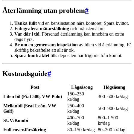
Återlämning utan problem
#
Tanka fullt
vid en bensinstation nära kontoret. Spara kvittot.
Fotografera mätarställning
och bränslemätare.
Var där i tid.
Försenad återlämning kan innebära en extra
dags hyra.
Be om en gemensam inspektion
av bilen vid återlämning. Få
skriftlig bekräftelse att allt är ok.
Spara kontraktet
tills depositen har frigjorts från kontot.
Kostnadsguide
#
Post
Lågsäsong
Högsäsong
150–250
Liten bil (Fiat 500, VW Polo)
300–600 kr/dag
kr/dag
Mellanbil (Seat León, VW
250–400
500–900 kr/dag
Golf)
kr/dag
400–700
800–1 500
SUV/Kombi
kr/dag
kr/dag
Full cover-försäkring
80–150 kr/dag
80–200 kr/dag