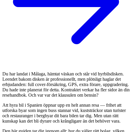
Du har landat i Málaga, hämtat väskan och står vid hyrbilsdisken.
Leendet bakom disken är professionellt, men plötsligt haglar det
erbjudanden: full cover-försäkring, GPS, extra förare, uppgradering.
Du hade inte planerat för detta. Kontraktet verkar ha fler sidor än din
resehandbok. Och var var det klausulen om bensin?
Att hyra bil i Spanien öppnar upp en helt annan resa — frihet att
utforska byar som ingen buss stannar vid, kuststräckor utan turister
och restauranger i bergbyar dit bara bilen tar dig. Men utan rätt
kunskap kan det bli dyrare och krångligare än det behöver vara.
Den här guiden tar dig igenom allt: hur du väljer rätt bolag, vilken