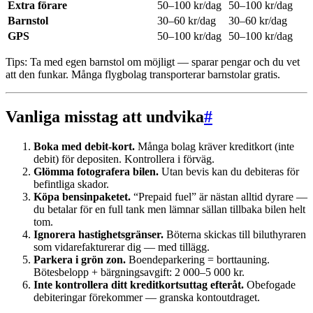
Extra förare
50–100 kr/dag
50–100 kr/dag
Barnstol
30–60 kr/dag
30–60 kr/dag
GPS
50–100 kr/dag
50–100 kr/dag
Tips: Ta med egen barnstol om möjligt — sparar pengar och du vet
att den funkar. Många flygbolag transporterar barnstolar gratis.
Vanliga misstag att undvika
#
Boka med debit-kort.
Många bolag kräver kreditkort (inte
debit) för depositen. Kontrollera i förväg.
Glömma fotografera bilen.
Utan bevis kan du debiteras för
befintliga skador.
Köpa bensinpaketet.
“Prepaid fuel” är nästan alltid dyrare —
du betalar för en full tank men lämnar sällan tillbaka bilen helt
tom.
Ignorera hastighetsgränser.
Böterna skickas till biluthyraren
som vidarefakturerar dig — med tillägg.
Parkera i grön zon.
Boendeparkering = borttauning.
Bötesbelopp + bärgningsavgift: 2 000–5 000 kr.
Inte kontrollera ditt kreditkortsuttag efteråt.
Obefogade
debiteringar förekommer — granska kontoutdraget.