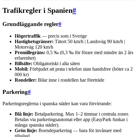
Trafikregler i Spanien
#
Grundläggande regler
#
Högertraffik
— precis som i Sverige
Hastighetsgränser:
Tätort 50 km/h | Landsväg 90 km/h |
Motorväg 120 km/h
Promillegräns:
0,5 ‰ (0,3 ‰ för förare med mindre än 2 års
erfarenhet)
Bilbälte:
Obligatoriskt i alla säten
Mobil:
Förbjudet att prata i telefon utan handsfree (böter ca 2
000 kr)
Rondeller:
Bilar inne i rondellen har företräde
Parkering
#
Parkeringsreglerna i spanska städer kan vara förvirrande:
Blå linje:
Betalparkering. Max 1–2 timmar i centrala zoner.
Betalas via parkeringsautomat eller app (EasyPark funkar i
många spanska städer).
Grön linje:
Boendeparkering — bara för invånare med
tillstånd.