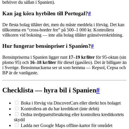
behöver du sällan i Spanien).
Kan jag köra hyrbilen till Portugal?
#
De flesta bolag tillåter det, men du måste meddela i förväg. Det kan
tillkomma en “cross-border fee” på 500–1 000 kr. Kontrollera
villkoren vid bokning — inte alla bolag tillåter gränsöverskridning.
Hur fungerar bensinpriser i Spanien?
#
Bensinpriserna i Spanien ligger runt
17–19 kr/liter
för 95-oktan (sin
plomo 95) och
16–18 kr/liter
för diesel (gasóleo). Det är billigare än
i Sverige. Bensinmackarna ser ut som hemma — Repsol, Cepsa och
BP är de vanligaste.
Checklista — hyra bil i Spanien
#
Boka i förväg via DiscoverCars eller direkt hos bolaget
Kontrollera att du har kreditkort (inte debit)
Ordna tredjepartsförsäkring eller kontrollera kreditkortets
skydd
Ladda ner Google Maps offline-kartor för området