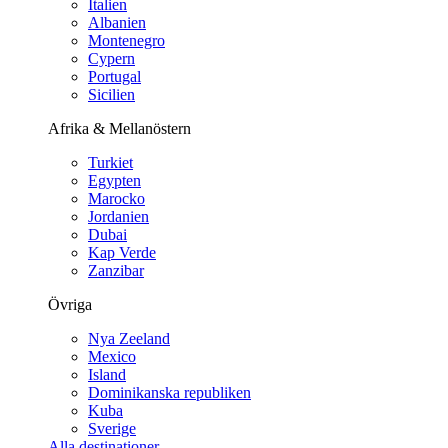
Italien
Albanien
Montenegro
Cypern
Portugal
Sicilien
Afrika & Mellanöstern
Turkiet
Egypten
Marocko
Jordanien
Dubai
Kap Verde
Zanzibar
Övriga
Nya Zeeland
Mexico
Island
Dominikanska republiken
Kuba
Sverige
Alla destinationer