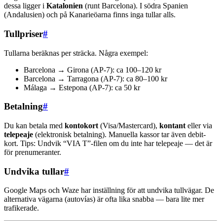
dessa ligger i
Katalonien
(runt Barcelona). I södra Spanien
(Andalusien) och på Kanarieöarna finns inga tullar alls.
Tullpriser
#
Tullarna beräknas per sträcka. Några exempel:
Barcelona → Girona (AP-7): ca 100–120 kr
Barcelona → Tarragona (AP-7): ca 80–100 kr
Málaga → Estepona (AP-7): ca 50 kr
Betalning
#
Du kan betala med
kontokort
(Visa/Mastercard),
kontant
eller via
telepeaje
(elektronisk betalning). Manuella kassor tar även debit-
kort. Tips: Undvik “VIA T”-filen om du inte har telepeaje — det är
för prenumeranter.
Undvika tullar
#
Google Maps och Waze har inställning för att undvika tullvägar. De
alternativa vägarna (autovías) är ofta lika snabba — bara lite mer
trafikerade.