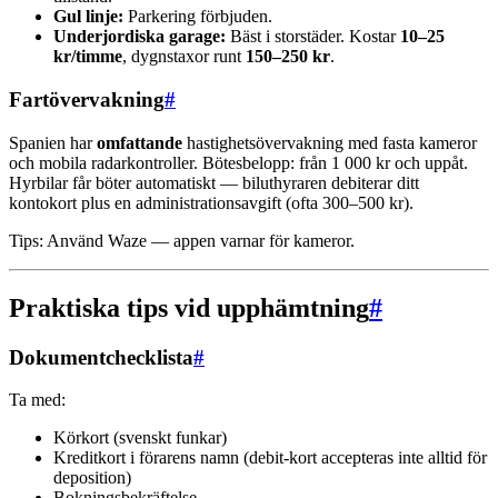
Gul linje:
Parkering förbjuden.
Underjordiska garage:
Bäst i storstäder. Kostar
10–25
kr/timme
, dygnstaxor runt
150–250 kr
.
Fartövervakning
#
Spanien har
omfattande
hastighetsövervakning med fasta kameror
och mobila radarkontroller. Bötesbelopp: från 1 000 kr och uppåt.
Hyrbilar får böter automatiskt — biluthyraren debiterar ditt
kontokort plus en administrationsavgift (ofta 300–500 kr).
Tips: Använd Waze — appen varnar för kameror.
Praktiska tips vid upphämtning
#
Dokumentchecklista
#
Ta med:
Körkort (svenskt funkar)
Kreditkort i förarens namn (debit-kort accepteras inte alltid för
deposition)
Bokningsbekräftelse