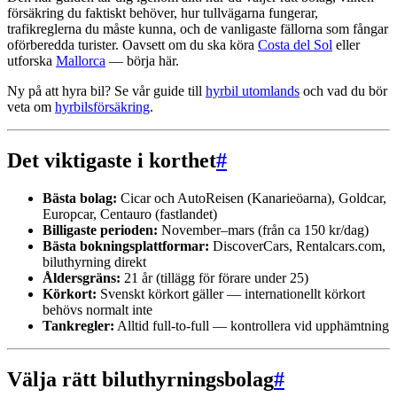
försäkring du faktiskt behöver, hur tullvägarna fungerar,
trafikreglerna du måste kunna, och de vanligaste fällorna som fångar
oförberedda turister. Oavsett om du ska köra
Costa del Sol
eller
utforska
Mallorca
— börja här.
Ny på att hyra bil? Se vår guide till
hyrbil utomlands
och vad du bör
veta om
hyrbilsförsäkring
.
Det viktigaste i korthet
#
Bästa bolag:
Cicar och AutoReisen (Kanarieöarna), Goldcar,
Europcar, Centauro (fastlandet)
Billigaste perioden:
November–mars (från ca 150 kr/dag)
Bästa bokningsplattformar:
DiscoverCars, Rentalcars.com,
biluthyrning direkt
Åldersgräns:
21 år (tillägg för förare under 25)
Körkort:
Svenskt körkort gäller — internationellt körkort
behövs normalt inte
Tankregler:
Alltid full-to-full — kontrollera vid upphämtning
Välja rätt biluthyrningsbolag
#