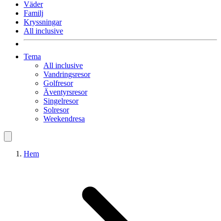
Väder
Familj
Kryssningar
All inclusive
Tema
All inclusive
Vandringsresor
Golfresor
Äventyrsresor
Singelresor
Solresor
Weekendresa
Hem