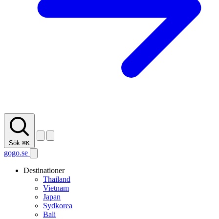
Sök
⌘K
gogo.se
Destinationer
Thailand
Vietnam
Japan
Sydkorea
Bali