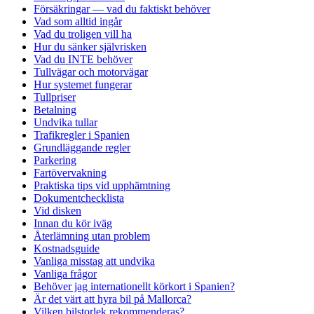
Försäkringar — vad du faktiskt behöver
Vad som alltid ingår
Vad du troligen vill ha
Hur du sänker självrisken
Vad du INTE behöver
Tullvägar och motorvägar
Hur systemet fungerar
Tullpriser
Betalning
Undvika tullar
Trafikregler i Spanien
Grundläggande regler
Parkering
Fartövervakning
Praktiska tips vid upphämtning
Dokumentchecklista
Vid disken
Innan du kör iväg
Återlämning utan problem
Kostnadsguide
Vanliga misstag att undvika
Vanliga frågor
Behöver jag internationellt körkort i Spanien?
Är det värt att hyra bil på Mallorca?
Vilken bilstorlek rekommenderas?