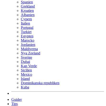
Spanien
Grekland
Kroatien
Albanien
Cypern
Italien
Portugal
Turkiet
Egypten
Marocko
Jordanien
Maldiverna
Nya Zeeland
Sverige
Dubai
Kap Verde
Sicilien
Mexico
Island
Dominikanska republiken
Kuba
Guider
Tips