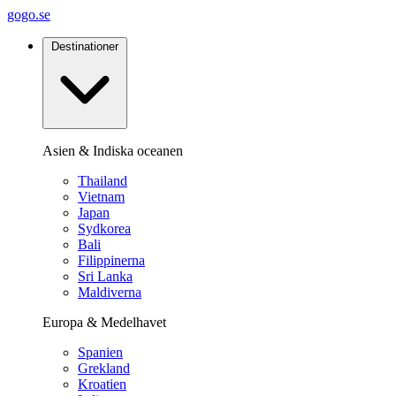
gogo.se
Destinationer
Asien & Indiska oceanen
Thailand
Vietnam
Japan
Sydkorea
Bali
Filippinerna
Sri Lanka
Maldiverna
Europa & Medelhavet
Spanien
Grekland
Kroatien