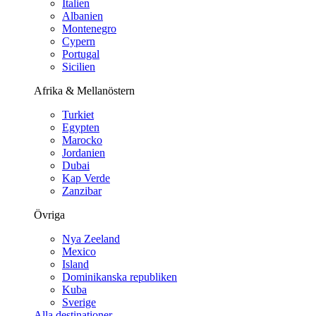
Italien
Albanien
Montenegro
Cypern
Portugal
Sicilien
Afrika & Mellanöstern
Turkiet
Egypten
Marocko
Jordanien
Dubai
Kap Verde
Zanzibar
Övriga
Nya Zeeland
Mexico
Island
Dominikanska republiken
Kuba
Sverige
Alla destinationer