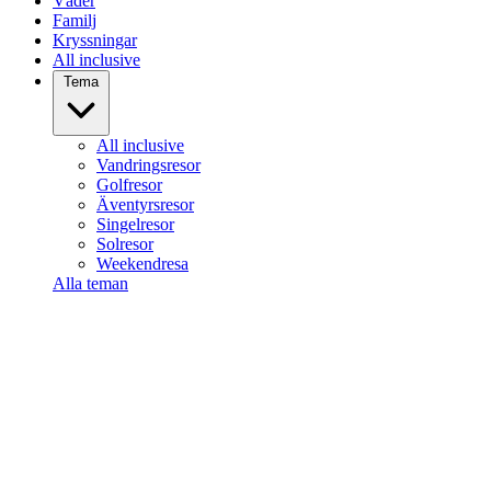
Väder
Familj
Kryssningar
All inclusive
Tema
All inclusive
Vandringsresor
Golfresor
Äventyrsresor
Singelresor
Solresor
Weekendresa
Alla teman