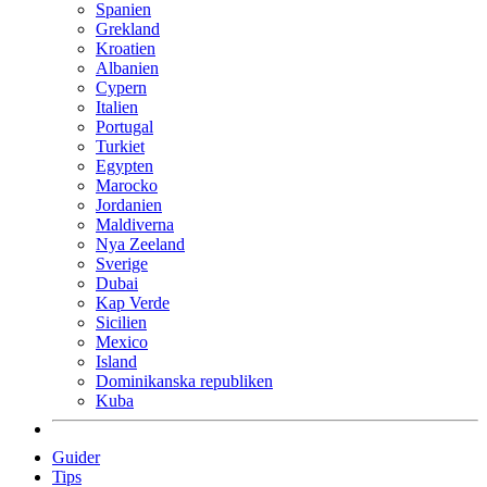
Spanien
Grekland
Kroatien
Albanien
Cypern
Italien
Portugal
Turkiet
Egypten
Marocko
Jordanien
Maldiverna
Nya Zeeland
Sverige
Dubai
Kap Verde
Sicilien
Mexico
Island
Dominikanska republiken
Kuba
Guider
Tips