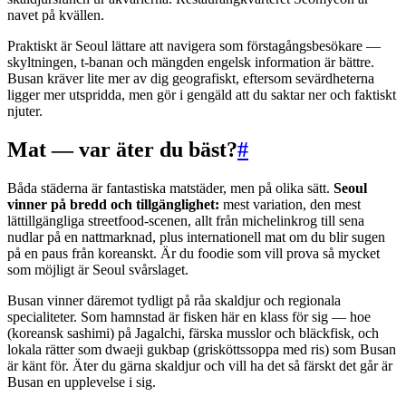
navet på kvällen.
Praktiskt är Seoul lättare att navigera som förstagångsbesökare —
skyltningen, t-banan och mängden engelsk information är bättre.
Busan kräver lite mer av dig geografiskt, eftersom sevärdheterna
ligger mer utspridda, men gör i gengäld att du saktar ner och faktiskt
njuter.
Mat — var äter du bäst?
#
Båda städerna är fantastiska matstäder, men på olika sätt.
Seoul
vinner på bredd och tillgänglighet:
mest variation, den mest
lättillgängliga streetfood-scenen, allt från michelinkrog till sena
nudlar på en nattmarknad, plus internationell mat om du blir sugen
på en paus från koreanskt. Är du foodie som vill prova så mycket
som möjligt är Seoul svårslaget.
Busan vinner däremot tydligt på råa skaldjur och regionala
specialiteter. Som hamnstad är fisken här en klass för sig — hoe
(koreansk sashimi) på Jagalchi, färska musslor och bläckfisk, och
lokala rätter som dwaeji gukbap (grisköttssoppa med ris) som Busan
är känt för. Äter du gärna skaldjur och vill ha det så färskt det går är
Busan en upplevelse i sig.