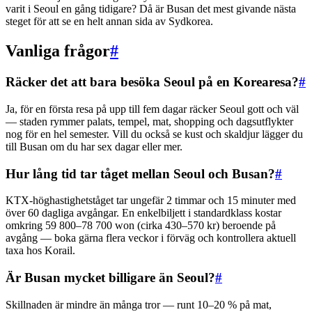
varit i Seoul en gång tidigare? Då är Busan det mest givande nästa
steget för att se en helt annan sida av Sydkorea.
Vanliga frågor
#
Räcker det att bara besöka Seoul på en Korearesa?
#
Ja, för en första resa på upp till fem dagar räcker Seoul gott och väl
— staden rymmer palats, tempel, mat, shopping och dagsutflykter
nog för en hel semester. Vill du också se kust och skaldjur lägger du
till Busan om du har sex dagar eller mer.
Hur lång tid tar tåget mellan Seoul och Busan?
#
KTX-höghastighetståget tar ungefär 2 timmar och 15 minuter med
över 60 dagliga avgångar. En enkelbiljett i standardklass kostar
omkring 59 800–78 700 won (cirka 430–570 kr) beroende på
avgång — boka gärna flera veckor i förväg och kontrollera aktuell
taxa hos Korail.
Är Busan mycket billigare än Seoul?
#
Skillnaden är mindre än många tror — runt 10–20 % på mat,