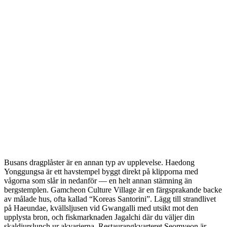
Busans dragplåster är en annan typ av upplevelse. Haedong
Yonggungsa är ett havstempel byggt direkt på klipporna med
vågorna som slår in nedanför — en helt annan stämning än
bergstemplen. Gamcheon Culture Village är en färgsprakande backe
av målade hus, ofta kallad “Koreas Santorini”. Lägg till strandlivet
på Haeundae, kvällsljusen vid Gwangalli med utsikt mot den
upplysta bron, och fiskmarknaden Jagalchi där du väljer din
skaldjurslunch ur akvarierna. Restaurangkvarteret Seomyeon är