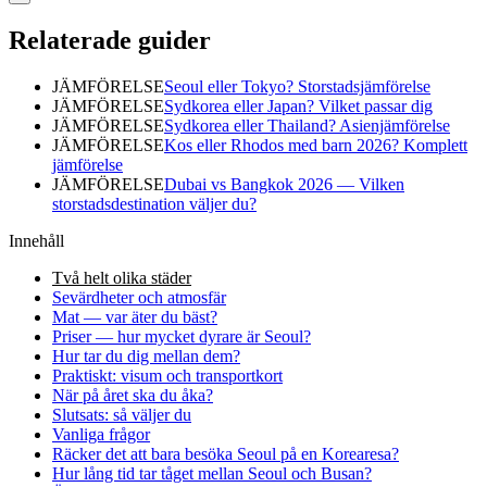
Relaterade guider
JÄMFÖRELSE
Seoul eller Tokyo? Storstadsjämförelse
JÄMFÖRELSE
Sydkorea eller Japan? Vilket passar dig
JÄMFÖRELSE
Sydkorea eller Thailand? Asienjämförelse
JÄMFÖRELSE
Kos eller Rhodos med barn 2026? Komplett
jämförelse
JÄMFÖRELSE
Dubai vs Bangkok 2026 — Vilken
storstadsdestination väljer du?
Innehåll
Två helt olika städer
Sevärdheter och atmosfär
Mat — var äter du bäst?
Priser — hur mycket dyrare är Seoul?
Hur tar du dig mellan dem?
Praktiskt: visum och transportkort
När på året ska du åka?
Slutsats: så väljer du
Vanliga frågor
Räcker det att bara besöka Seoul på en Korearesa?
Hur lång tid tar tåget mellan Seoul och Busan?