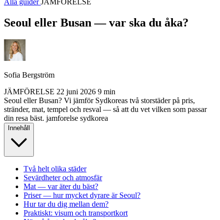
Alla guider
JÄMFÖRELSE
Seoul eller Busan — var ska du åka?
Sofia Bergström
JÄMFÖRELSE
22 juni 2026
9 min
Seoul eller Busan? Vi jämför Sydkoreas två storstäder på pris,
stränder, mat, tempel och resval — så att du vet vilken som passar
din resa bäst.
jamforelse
sydkorea
Innehåll
Två helt olika städer
Sevärdheter och atmosfär
Mat — var äter du bäst?
Priser — hur mycket dyrare är Seoul?
Hur tar du dig mellan dem?
Praktiskt: visum och transportkort