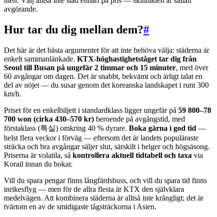
liten. Välj alltså inte stad enbart på pris — skillnaden är sällan
avgörande.
Hur tar du dig mellan dem?
#
Det här är det bästa argumentet för att inte behöva välja: städerna är
enkelt sammanlänkade.
KTX-höghastighetståget tar dig från
Seoul till Busan på ungefär 2 timmar och 15 minuter
, med över
60 avgångar om dagen. Det är snabbt, bekvämt och ärligt talat en
del av nöjet — du susar genom det koreanska landskapet i runt 300
km/h.
Priset för en enkelbiljett i standardklass ligger ungefär på
59 800–78
700 won (cirka 430–570 kr)
beroende på avgångstid, med
förstaklass (특실) omkring 40 % dyrare.
Boka gärna i god tid
—
helst flera veckor i förväg — eftersom det är landets populäraste
sträcka och bra avgångar säljer slut, särskilt i helger och högsäsong.
Priserna är volatila, så
kontrollera aktuell tidtabell och taxa
via
Korail innan du bokar.
Vill du spara pengar finns långfärdsbuss, och vill du spara tid finns
inrikesflyg — men för de allra flesta är KTX den självklara
medelvägen. Att kombinera städerna är alltså inte krångligt; det är
tvärtom en av de smidigaste tågsträckorna i Asien.