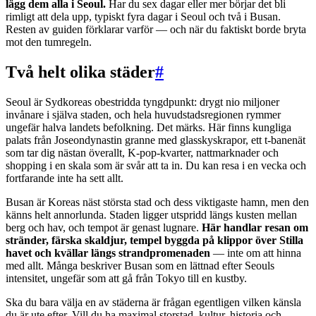
lägg dem alla i Seoul.
Har du sex dagar eller mer börjar det bli
rimligt att dela upp, typiskt fyra dagar i Seoul och två i Busan.
Resten av guiden förklarar varför — och när du faktiskt borde bryta
mot den tumregeln.
Två helt olika städer
#
Seoul är Sydkoreas obestridda tyngdpunkt: drygt nio miljoner
invånare i själva staden, och hela huvudstadsregionen rymmer
ungefär halva landets befolkning. Det märks. Här finns kungliga
palats från Joseondynastin granne med glasskyskrapor, ett t-banenät
som tar dig nästan överallt, K-pop-kvarter, nattmarknader och
shopping i en skala som är svår att ta in. Du kan resa i en vecka och
fortfarande inte ha sett allt.
Busan är Koreas näst största stad och dess viktigaste hamn, men den
känns helt annorlunda. Staden ligger utspridd längs kusten mellan
berg och hav, och tempot är genast lugnare.
Här handlar resan om
stränder, färska skaldjur, tempel byggda på klippor över Stilla
havet och kvällar längs strandpromenaden
— inte om att hinna
med allt. Många beskriver Busan som en lättnad efter Seouls
intensitet, ungefär som att gå från Tokyo till en kustby.
Ska du bara välja en av städerna är frågan egentligen vilken känsla
du är ute efter. Vill du ha maximal storstad, kultur, historia och