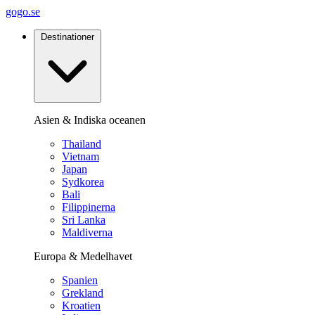
gogo.se
Destinationer
Asien & Indiska oceanen
Thailand
Vietnam
Japan
Sydkorea
Bali
Filippinerna
Sri Lanka
Maldiverna
Europa & Medelhavet
Spanien
Grekland
Kroatien