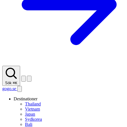
Sök
⌘K
gogo.se
Destinationer
Thailand
Vietnam
Japan
Sydkorea
Bali