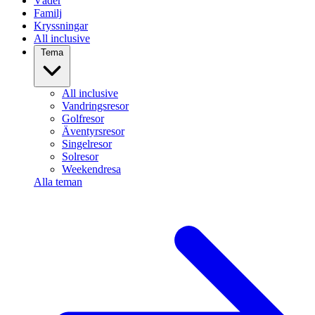
Väder
Familj
Kryssningar
All inclusive
Tema
All inclusive
Vandringsresor
Golfresor
Äventyrsresor
Singelresor
Solresor
Weekendresa
Alla teman