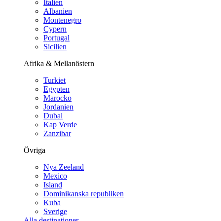
Italien
Albanien
Montenegro
Cypern
Portugal
Sicilien
Afrika & Mellanöstern
Turkiet
Egypten
Marocko
Jordanien
Dubai
Kap Verde
Zanzibar
Övriga
Nya Zeeland
Mexico
Island
Dominikanska republiken
Kuba
Sverige
Alla destinationer