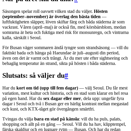
Säsongen spelar roll oavsett vilken stad du väljer.
Hösten
(september–november) är överlag den bästa tiden
—
luftfuktigheten släpper, löven skiftar färg och båda städerna är som
vackrast. Våren (april–maj) är också fin, med körsbärsblom, medan
somrarna är heta och fuktiga med risk för monsunregn, och vintrarna
kalla, särskilt i Seoul.
För Busan väger sommaren ändå tyngre som strandsäsong — vill du
faktiskt bada och hänga på Haeundae är juli–augusti din period,
även om det är varmt och trångt. Är du mer ute efter sightseeing och
behaglig temperatur än strand, sikta på hösten i båda städerna.
Slutsats: så väljer du
#
Har du
kort om tid (upp till fem dagar)
— välj Seoul. Du får mest
variation, mest kultur och historia, och en stad som klarar en hel resa
på egen hand. Har du
sex dagar eller mer
, dela upp: ungefär fyra
dagar i Seoul och två i Busan ger en härlig kontrast mellan megastad
och kust, och KTX-tåget gör övergången smärtfri.
Tvingas du välja
bara en stad på känsla
: vill du ha puls, palats,
shopping och allt på en gång — Seoul. Vill du ha hav, klipptempel,
färska skaldjur och en lugnare rytm — Busan. Och har du redan