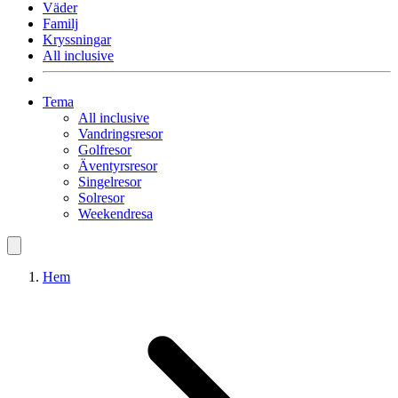
Väder
Familj
Kryssningar
All inclusive
Tema
All inclusive
Vandringsresor
Golfresor
Äventyrsresor
Singelresor
Solresor
Weekendresa
Hem