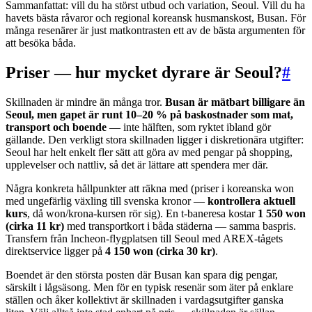
Sammanfattat: vill du ha störst utbud och variation, Seoul. Vill du ha
havets bästa råvaror och regional koreansk husmanskost, Busan. För
många resenärer är just matkontrasten ett av de bästa argumenten för
att besöka båda.
Priser — hur mycket dyrare är Seoul?
#
Skillnaden är mindre än många tror.
Busan är mätbart billigare än
Seoul, men gapet är runt 10–20 % på baskostnader som mat,
transport och boende
— inte hälften, som ryktet ibland gör
gällande. Den verkligt stora skillnaden ligger i diskretionära utgifter:
Seoul har helt enkelt fler sätt att göra av med pengar på shopping,
upplevelser och nattliv, så det är lättare att spendera mer där.
Några konkreta hållpunkter att räkna med (priser i koreanska won
med ungefärlig växling till svenska kronor —
kontrollera aktuell
kurs
, då won/krona-kursen rör sig). En t-baneresa kostar
1 550 won
(cirka 11 kr)
med transportkort i båda städerna — samma baspris.
Transfern från Incheon-flygplatsen till Seoul med AREX-tågets
direktservice ligger på
4 150 won (cirka 30 kr)
.
Boendet är den största posten där Busan kan spara dig pengar,
särskilt i lågsäsong. Men för en typisk resenär som äter på enklare
ställen och åker kollektivt är skillnaden i vardagsutgifter ganska