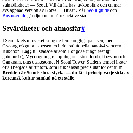
valmöjligheter — Seoul. Vill du ha hav, avkoppling och en mer
avslappnad version av Korea — Busan. Vår
Seoul-guide
och
Busan-guide
går djupare in på respektive stad.
Sevärdheter och atmosfär
#
I Seoul kretsar mycket kring de fem kungliga palatsen, med
Gyeongbokgung i spetsen, och de traditionella hanok-kvarteren i
Bukchon. Lägg till stadsdelar som Hongdae (ungt, festligt,
gatumusik), Myeongdong (shopping och streetfood), Itaewon och
Gangnam, plus utsiktstornet N Seoul Tower. Stadens tempel ligger
ofta i bergsdalar runtom, som Bukhansan precis utanför centrum.
Bredden är Seouls stora styrka — du får i princip varje sida av
koreansk kultur samlad på ett ställe.