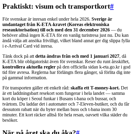
Praktiskt: visum och transportkort
#
För svenskar är inresan enkel under hela 2026.
Sverige är
undantaget från K-ETA-kravet (Koreas elektroniska
reseauktorisation) till och med den 31 december 2026
— du
behöver alltså ingen K-ETA för en vanlig turistresa just nu. Du kan
ändå välja att ansöka frivilligt, vilket bland annat ger dig slippa fylla
i e-Arrival Card vid inresa.
Tänk dock på att
detta ändras från och med 1 januari 2027
, då
K-ETA blir obligatoriskt även för svenskar. Reser du runt årsskiftet,
kontrollera aktuella regler
på den officiella sidan k-eta.go.kr i god
tid före avresa. Reglerna har förlängts flera gånger, så förlita dig inte
på gammal information.
För transporten gäller ett enkelt råd:
skaffa ett T-money-kort.
Det
är ett laddningsbart resekort som fungerar i hela landet — samma
kort du köper i Seoul funkar i Busans t-bana och bussar, och
tvärtom. Du laddar det i automater och 7-Eleven-butiker, och du får
dessutom rabatt när du byter mellan buss och t-bana inom 30
minuter. Ett kort räcker alltså för hela resan, oavsett vilka städer du
besöker.
När på året ska du åka?
#