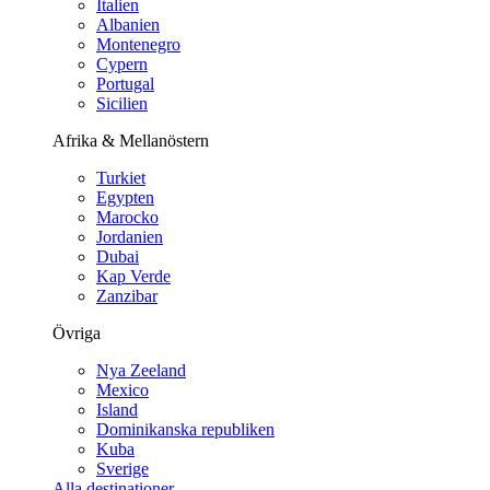
Italien
Albanien
Montenegro
Cypern
Portugal
Sicilien
Afrika & Mellanöstern
Turkiet
Egypten
Marocko
Jordanien
Dubai
Kap Verde
Zanzibar
Övriga
Nya Zeeland
Mexico
Island
Dominikanska republiken
Kuba
Sverige
Alla destinationer