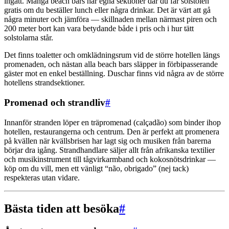
ingått. Många beach bars har egna sektioner där du får solstolen
gratis om du beställer lunch eller några drinkar. Det är värt att gå
några minuter och jämföra — skillnaden mellan närmast piren och
200 meter bort kan vara betydande både i pris och i hur tätt
solstolarna står.
Det finns toaletter och omklädningsrum vid de större hotellen längs
promenaden, och nästan alla beach bars släpper in förbipasserande
gäster mot en enkel beställning. Duschar finns vid några av de större
hotellens strandsektioner.
Promenad och strandliv
#
Innanför stranden löper en träpromenad (calçadão) som binder ihop
hotellen, restaurangerna och centrum. Den är perfekt att promenera
på kvällen när kvällsbrisen har lagt sig och musiken från barerna
börjar dra igång. Strandhandlare säljer allt från afrikanska textilier
och musikinstrument till tågvirkarmband och kokosnötsdrinkar —
köp om du vill, men ett vänligt “não, obrigado” (nej tack)
respekteras utan vidare.
Bästa tiden att besöka
#