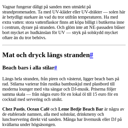
Vagnar fungerar dåligt på sanden men utmärkt på
strandpromenaden. Ta med UV-kläder eller UV-dräkter — solen här
är betydligt starkare än vad du tror utifrån temperaturen. Ha med
extra vatten: stora vattenflaskor finns att köpa billigt i butikerna inne
i centrum, dyrare på stranden. Och glöm inte att NE-passaden blåser
bort mycket av hudkänslan för UV — stryk på solskydd mycket
oftare än du tror behövs.
Mat och dryck längs stranden
#
Beach bars i alla stilar
#
Längs hela stranden, från piren och västerut, ligger beach bars på
rad. Stilarna varierar från rustika bambuskjul med plastbord till
moderna lounger med vita sängar och DJ-musik. Priserna följer
samma skala — från några euro för en lokal öl till 15 euro för en
cocktail med servering och utsikt.
Chez Pastis
,
Ocean Café
och
Leme Bedje Beach Bar
är några av
de etablerade namnen, alla med solstolar, drinkmeny och
lunchservering direkt vid sanden. Många har livemusik eller DJ på
kvällarna under högsäsongen.