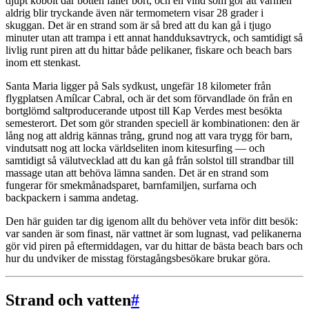
djupt kobolt där botten faller bort, och en vind som gör att värmen
aldrig blir tryckande även när termometern visar 28 grader i
skuggan. Det är en strand som är så bred att du kan gå i tjugo
minuter utan att trampa i ett annat handduksavtryck, och samtidigt så
livlig runt piren att du hittar både pelikaner, fiskare och beach bars
inom ett stenkast.
Santa Maria ligger på Sals sydkust, ungefär 18 kilometer från
flygplatsen Amílcar Cabral, och är det som förvandlade ön från en
bortglömd saltproducerande utpost till Kap Verdes mest besökta
semesterort. Det som gör stranden speciell är kombinationen: den är
lång nog att aldrig kännas trång, grund nog att vara trygg för barn,
vindutsatt nog att locka världseliten inom kitesurfing — och
samtidigt så välutvecklad att du kan gå från solstol till strandbar till
massage utan att behöva lämna sanden. Det är en strand som
fungerar för smekmånadsparet, barnfamiljen, surfarna och
backpackern i samma andetag.
Den här guiden tar dig igenom allt du behöver veta inför ditt besök:
var sanden är som finast, när vattnet är som lugnast, vad pelikanerna
gör vid piren på eftermiddagen, var du hittar de bästa beach bars och
hur du undviker de misstag förstagångsbesökare brukar göra.
Strand och vatten
#