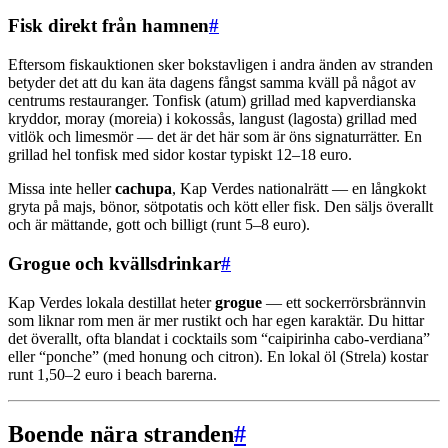
Fisk direkt från hamnen
#
Eftersom fiskauktionen sker bokstavligen i andra änden av stranden
betyder det att du kan äta dagens fångst samma kväll på något av
centrums restauranger. Tonfisk (atum) grillad med kapverdianska
kryddor, moray (moreia) i kokossås, langust (lagosta) grillad med
vitlök och limesmör — det är det här som är öns signaturrätter. En
grillad hel tonfisk med sidor kostar typiskt 12–18 euro.
Missa inte heller
cachupa
, Kap Verdes nationalrätt — en långkokt
gryta på majs, bönor, sötpotatis och kött eller fisk. Den säljs överallt
och är mättande, gott och billigt (runt 5–8 euro).
Grogue och kvällsdrinkar
#
Kap Verdes lokala destillat heter
grogue
— ett sockerrörsbrännvin
som liknar rom men är mer rustikt och har egen karaktär. Du hittar
det överallt, ofta blandat i cocktails som “caipirinha cabo-verdiana”
eller “ponche” (med honung och citron). En lokal öl (Strela) kostar
runt 1,50–2 euro i beach barerna.
Boende nära stranden
#