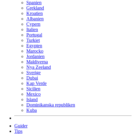
Spanien
Grekland
Kroatien
Albanien
Cypern
Italien
Portugal
Turkiet
Egypten
Marocko
Jordanien
Maldiverna
Nya Zeeland
Sverige
Dubai
Kap Verde
Sicilien
Mexico
Island
Dominikanska republiken
Kuba
Guider
Tips