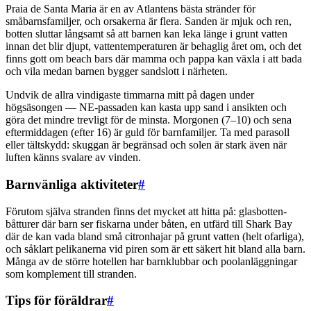
Praia de Santa Maria är en av Atlantens bästa stränder för
småbarnsfamiljer, och orsakerna är flera. Sanden är mjuk och ren,
botten sluttar långsamt så att barnen kan leka länge i grunt vatten
innan det blir djupt, vattentemperaturen är behaglig året om, och det
finns gott om beach bars där mamma och pappa kan växla i att bada
och vila medan barnen bygger sandslott i närheten.
Undvik de allra vindigaste timmarna mitt på dagen under
högsäsongen — NE-passaden kan kasta upp sand i ansikten och
göra det mindre trevligt för de minsta. Morgonen (7–10) och sena
eftermiddagen (efter 16) är guld för barnfamiljer. Ta med parasoll
eller tältskydd: skuggan är begränsad och solen är stark även när
luften känns svalare av vinden.
Barnvänliga aktiviteter
#
Förutom själva stranden finns det mycket att hitta på: glasbotten-
båtturer där barn ser fiskarna under båten, en utfärd till Shark Bay
där de kan vada bland små citronhajar på grunt vatten (helt ofarliga),
och såklart pelikanerna vid piren som är ett säkert hit bland alla barn.
Många av de större hotellen har barnklubbar och poolanläggningar
som komplement till stranden.
Tips för föräldrar
#