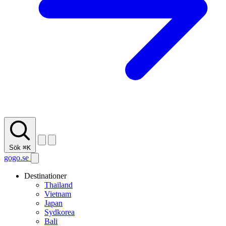
Sök
⌘K
gogo.se
Destinationer
Thailand
Vietnam
Japan
Sydkorea
Bali