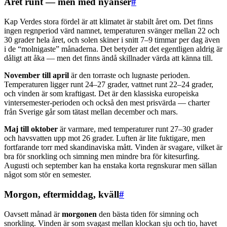
Året runt — men med nyanser
#
Kap Verdes stora fördel är att klimatet är stabilt året om. Det finns
ingen regnperiod värd namnet, temperaturen svänger mellan 22 och
30 grader hela året, och solen skiner i snitt 7–9 timmar per dag även
i de “molnigaste” månaderna. Det betyder att det egentligen aldrig är
dåligt att åka — men det finns ändå skillnader värda att känna till.
November till april
är den torraste och lugnaste perioden.
Temperaturen ligger runt 24–27 grader, vattnet runt 22–24 grader,
och vinden är som kraftigast. Det är den klassiska europeiska
vintersemester-perioden och också den mest prisvärda — charter
från Sverige går som tätast mellan december och mars.
Maj till oktober
är varmare, med temperaturer runt 27–30 grader
och havsvatten upp mot 26 grader. Luften är lite fuktigare, men
fortfarande torr med skandinaviska mått. Vinden är svagare, vilket är
bra för snorkling och simning men mindre bra för kitesurfing.
Augusti och september kan ha enstaka korta regnskurar men sällan
något som stör en semester.
Morgon, eftermiddag, kväll
#
Oavsett månad är
morgonen
den bästa tiden för simning och
snorkling. Vinden är som svagast mellan klockan sju och tio, havet