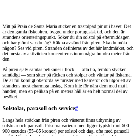
Mitt på Praia de Santa Maria sticker en trästolpad pir ut i havet. Det
är den gamla fiskepiren, byggd under portugisisk tid, och den är
strandens orienteringspunkt. Söker du din solstol på eftermiddagen
och har glömt var du låg? Räkna avstånd från piren. Ska du möta
någon? Ses vid piren. Stranden definieras av det här landmärket, och
det mesta av aktiviteten koncentreras inom några hundra meter från
den.
På piren själv samlas pelikaner i flock — ofta tio, femton stycken
samtidigt — som sitter på räcken och stolpar och väntar på fiskarna.
De är fullkomligt oberörda av turister med kameror och utgör ett av
strandens mest charmiga inslag. Kom inte för nära dem med mat i
handen, men en pelikan på en meters håll är en helt normal del av
besöket.
Solstolar, parasoll och service
#
Längs hela sträckan från piren och västerut finns uthyrning av
solstolar och parasoll. Priserna varierar men ligger typiskt runt 600–
900 escudos (55–85 kronor) per solstol och dag, ofta med parasoll