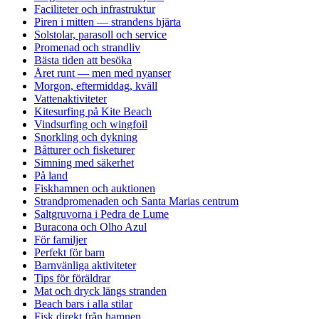
Faciliteter och infrastruktur
Piren i mitten — strandens hjärta
Solstolar, parasoll och service
Promenad och strandliv
Bästa tiden att besöka
Året runt — men med nyanser
Morgon, eftermiddag, kväll
Vattenaktiviteter
Kitesurfing på Kite Beach
Vindsurfing och wingfoil
Snorkling och dykning
Båtturer och fisketurer
Simning med säkerhet
På land
Fiskhamnen och auktionen
Strandpromenaden och Santa Marias centrum
Saltgruvorna i Pedra de Lume
Buracona och Olho Azul
För familjer
Perfekt för barn
Barnvänliga aktiviteter
Tips för föräldrar
Mat och dryck längs stranden
Beach bars i alla stilar
Fisk direkt från hamnen