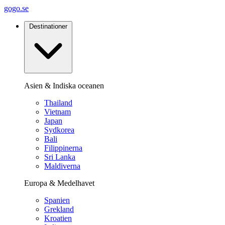
gogo.se
Destinationer
Asien & Indiska oceanen
Thailand
Vietnam
Japan
Sydkorea
Bali
Filippinerna
Sri Lanka
Maldiverna
Europa & Medelhavet
Spanien
Grekland
Kroatien