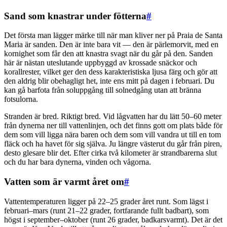
Sand som knastrar under fötterna
#
Det första man lägger märke till när man kliver ner på Praia de Santa
Maria är sanden. Den är inte bara vit — den är pärlemorvit, med en
kornighet som får den att knastra svagt när du går på den. Sanden
här är nästan uteslutande uppbyggd av krossade snäckor och
korallrester, vilket ger den dess karakteristiska ljusa färg och gör att
den aldrig blir obehagligt het, inte ens mitt på dagen i februari. Du
kan gå barfota från soluppgång till solnedgång utan att bränna
fotsulorna.
Stranden är bred. Riktigt bred. Vid lågvatten har du lätt 50–60 meter
från dynerna ner till vattenlinjen, och det finns gott om plats både för
dem som vill ligga nära baren och dem som vill vandra ut till en tom
fläck och ha havet för sig själva. Ju längre västerut du går från piren,
desto glesare blir det. Efter cirka två kilometer är strandbarerna slut
och du har bara dynerna, vinden och vågorna.
Vatten som är varmt året om
#
Vattentemperaturen ligger på 22–25 grader året runt. Som lägst i
februari–mars (runt 21–22 grader, fortfarande fullt badbart), som
högst i september–oktober (runt 26 grader, badkarsvarmt). Det är det