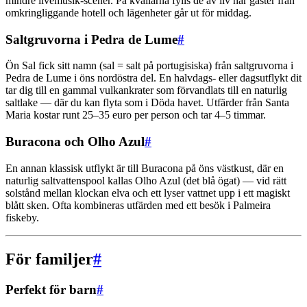
mindre livemusik-scener. På kvällarna fylls de av liv när gäster från
omkringliggande hotell och lägenheter går ut för middag.
Saltgruvorna i Pedra de Lume
#
Ön Sal fick sitt namn (sal = salt på portugisiska) från saltgruvorna i
Pedra de Lume i öns nordöstra del. En halvdags- eller dagsutflykt dit
tar dig till en gammal vulkankrater som förvandlats till en naturlig
saltlake — där du kan flyta som i Döda havet. Utfärder från Santa
Maria kostar runt 25–35 euro per person och tar 4–5 timmar.
Buracona och Olho Azul
#
En annan klassisk utflykt är till Buracona på öns västkust, där en
naturlig saltvattenspool kallas Olho Azul (det blå ögat) — vid rätt
solstånd mellan klockan elva och ett lyser vattnet upp i ett magiskt
blått sken. Ofta kombineras utfärden med ett besök i Palmeira
fiskeby.
För familjer
#
Perfekt för barn
#