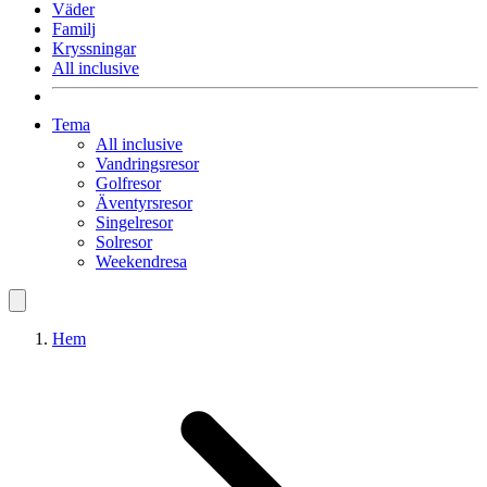
Väder
Familj
Kryssningar
All inclusive
Tema
All inclusive
Vandringsresor
Golfresor
Äventyrsresor
Singelresor
Solresor
Weekendresa
Hem