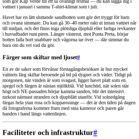
som gör Kap Verde till ett så ovanligt resmål — du kan lägga dig i
vattnet i januari i samma T-shirt-klimat som i juli.
Havet har en lätt sluttande sandbotten som gör det tryggt för barn
och ovana simmare. Du kan gå 30–40 meter rakt ut innan vattnet når
till midjan, och det finns inga plötsliga djuphål eller farliga revkanter
i huvudbadet runt piren. Längre västerut, mot Ponta Preta, börjar
botten falla bort snabbare och vågorna tar över — där simmar du
bara om du vet vad du gör.
Färger som skiftar med ljuset
#
En av de saker som förvånar förstagångsbesökare är hur mycket
vattnets färg skiftar beroende på tid på dygnet och väder. Tidigt på
morgonen, när vinden är som svagast, ligger havet platt som en
spegel och färgen är nästan mjölkblå. Vid lunchtid, när solen står
högt och NE-passaden börjar kamma sanden, blir det intensivt
turkost närmast stranden och djupblått utanför. Vid solnedgång
färgas hela ytan rosa och kopparorange — det är den tiden på dagen
då fotograferna kommer fram med sina kameror och paren går
handen i hand längs vattenlinjen.
Faciliteter och infrastruktur
#