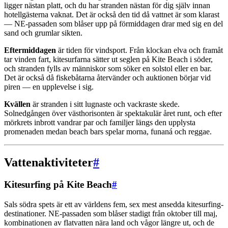
ligger nästan platt, och du har stranden nästan för dig själv innan
hotellgästerna vaknat. Det är också den tid då vattnet är som klarast
— NE-passaden som blåser upp på förmiddagen drar med sig en del
sand och grumlar sikten.
Eftermiddagen
är tiden för vindsport. Från klockan elva och framåt
tar vinden fart, kitesurfarna sätter ut seglen på Kite Beach i söder,
och stranden fylls av människor som söker en solstol eller en bar.
Det är också då fiskebåtarna återvänder och auktionen börjar vid
piren — en upplevelse i sig.
Kvällen
är stranden i sitt lugnaste och vackraste skede.
Solnedgången över västhorisonten är spektakulär året runt, och efter
mörkrets inbrott vandrar par och familjer längs den upplysta
promenaden medan beach bars spelar morna, funaná och reggae.
Vattenaktiviteter
#
Kitesurfing på Kite Beach
#
Sals södra spets är ett av världens fem, sex mest ansedda kitesurfing-
destinationer. NE-passaden som blåser stadigt från oktober till maj,
kombinationen av flatvatten nära land och vågor längre ut, och de