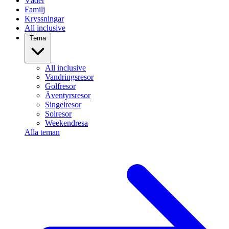
Väder
Familj
Kryssningar
All inclusive
Tema
All inclusive
Vandringsresor
Golfresor
Äventyrsresor
Singelresor
Solresor
Weekendresa
Alla teman