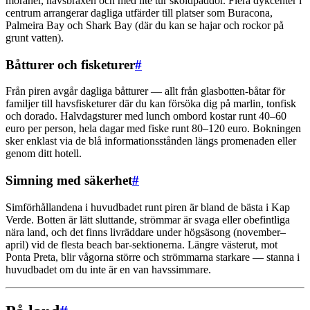
moräner, havsbraxen och med lite tur sköldpaddor. Flera dykcenter i
centrum arrangerar dagliga utfärder till platser som Buracona,
Palmeira Bay och Shark Bay (där du kan se hajar och rockor på
grunt vatten).
Båtturer och fisketurer
#
Från piren avgår dagliga båtturer — allt från glasbotten-båtar för
familjer till havsfisketurer där du kan försöka dig på marlin, tonfisk
och dorado. Halvdagsturer med lunch ombord kostar runt 40–60
euro per person, hela dagar med fiske runt 80–120 euro. Bokningen
sker enklast via de blå informationsstånden längs promenaden eller
genom ditt hotell.
Simning med säkerhet
#
Simförhållandena i huvudbadet runt piren är bland de bästa i Kap
Verde. Botten är lätt sluttande, strömmar är svaga eller obefintliga
nära land, och det finns livräddare under högsäsong (november–
april) vid de flesta beach bar-sektionerna. Längre västerut, mot
Ponta Preta, blir vågorna större och strömmarna starkare — stanna i
huvudbadet om du inte är en van havssimmare.