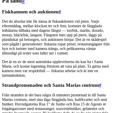
På land
#
Fiskhamnen och auktionen
#
Det du absolut inte får missa är fiskauktionen vid piren. Varje
eftermiddag, mellan klockan tre och fem, kommer de färgglada
träbåtarna tillbaka med dagens fångst — tonfisk, marlin, dorado,
moray, bläckfisk, langust. Fångsten bärs upp på piren, läggs på
plastdukar på betongen, och auktionen börjar. Det är en skådespel
som pågått i generationer: fiskarna ropar priser, restaurangägare från
byn och turister med kamera trängs, och pelikanerna väntar
tålmodigt på rester som faller ner i vattnet.
Det är en av de mest autentiska upplevelserna du kan ha i Santa
Maria, och kostar ingenting förutom att vara på plats. Ta gärna med
kamera men var respektfull — fiskarna arbetar och är inte en
turistattraktion.
Strandpromenaden och Santa Marias centrum
#
Från stranden är det bara några få minuters promenad in till Santa
Marias centrum, med sina låga färgglada hus, kafékvarter och små
butiker. Huvudgatorna Rua 1° de Junho och Rua 15 de Agosto är
fotgängarzoner med restauranger, souvenirbutiker, gelaterior och