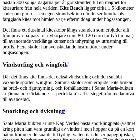
nästan 300 soliga dagarna per år gör stranden till en magnet för
kitesurfare från hela världen.
Kite Beach
ligger cirka 1,5 kilometer
söder om piren — en egen strandsektion där du ser hundratals
färgglada kites mot himlen varje eftermiddag under högsäsongen.
Det finns ett dussintal kiteskolor längs stranden som erbjuder allt
från prova-på-pass för nybörjare (runt 80–120 euro för två timmar)
till avancerade vecklånga kurser och uthyrning av utrustning till
proffs. Flera skolor har svensktalande instruktörer under
högsäsongen.
Vindsurfing och wingfoil
#
Där det finns kite finns det också vindsurfing och den snabbt
växande sporten wingfoil. Samma skolor som erbjuder kite brukar
ha bräd- och riguthyrning, och förhållandena i Santa Maria-bukten
är jämna och förlåtande — perfekta för att ta steget från mellannivå
till avancerad.
Snorkling och dykning
#
Santa Maria-bukten är inte Kap Verdes bästa snorklingplats (vattnet
kring piren kan vara grumligt av vinden) men hoppar du på en kort
båttur kommer du snabbt till tydligt vatten där du ser papegojfiskar,