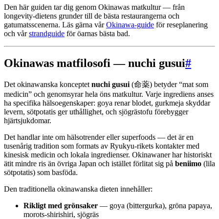
Den här guiden tar dig genom Okinawas matkultur — från
longevity-dietens grunder till de bästa restaurangerna och
gatumatsscenerna. Läs gärna vår
Okinawa-guide
för reseplanering
och vår
strandguide
för öarnas bästa bad.
Okinawas matfilosofi — nuchi gusui
#
Det okinawanska konceptet
nuchi gusui
(命薬) betyder “mat som
medicin” och genomsyrar hela öns matkultur. Varje ingrediens anses
ha specifika hälsoegenskaper: goya renar blodet, gurkmeja skyddar
levern, sötpotatis ger uthållighet, och sjögrästofu förebygger
hjärtsjukdomar.
Det handlar inte om hälsotrender eller superfoods — det är en
tusenårig tradition som formats av Ryukyu-rikets kontakter med
kinesisk medicin och lokala ingredienser. Okinawaner har historiskt
ätit mindre ris än övriga Japan och istället förlitat sig på
beniimo
(lila
sötpotatis) som basföda.
Den traditionella okinawanska dieten innehåller:
Rikligt med grönsaker
— goya (bittergurka), gröna papaya,
morots-shirishiri, sjögräs