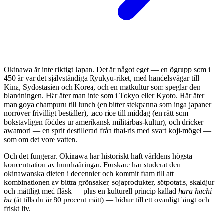
Okinawa är inte riktigt Japan. Det är något eget — en ögrupp som i
450 år var det självständiga Ryukyu-riket, med handelsvägar till
Kina, Sydostasien och Korea, och en matkultur som speglar den
blandningen. Här äter man inte som i Tokyo eller Kyoto. Här äter
man goya champuru till lunch (en bitter stekpanna som inga japaner
norröver frivilligt beställer), taco rice till middag (en rätt som
bokstavligen föddes ur amerikansk militärbas-kultur), och dricker
awamori — en sprit destillerad från thai-ris med svart koji-mögel —
som om det vore vatten.
Och det fungerar. Okinawa har historiskt haft världens högsta
koncentration av hundraåringar. Forskare har studerat den
okinawanska dieten i decennier och kommit fram till att
kombinationen av bittra grönsaker, sojaprodukter, sötpotatis, skaldjur
och måttligt med fläsk — plus en kulturell princip kallad
hara hachi
bu
(ät tills du är 80 procent mätt) — bidrar till ett ovanligt långt och
friskt liv.