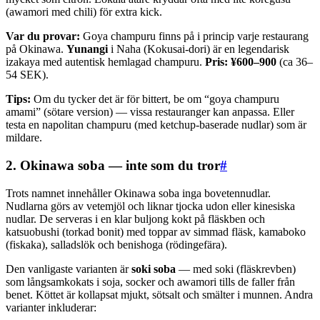
(awamori med chili) för extra kick.
Var du provar:
Goya champuru finns på i princip varje restaurang
på Okinawa.
Yunangi
i Naha (Kokusai-dori) är en legendarisk
izakaya med autentisk hemlagad champuru.
Pris: ¥600–900
(ca 36–
54 SEK).
Tips:
Om du tycker det är för bittert, be om “goya champuru
amami” (sötare version) — vissa restauranger kan anpassa. Eller
testa en napolitan champuru (med ketchup-baserade nudlar) som är
mildare.
2. Okinawa soba — inte som du tror
#
Trots namnet innehåller Okinawa soba inga bovetennudlar.
Nudlarna görs av vetemjöl och liknar tjocka udon eller kinesiska
nudlar. De serveras i en klar buljong kokt på fläskben och
katsuobushi (torkad bonit) med toppar av simmad fläsk, kamaboko
(fiskaka), salladslök och benishoga (rödingefära).
Den vanligaste varianten är
soki soba
— med soki (fläskrevben)
som långsamkokats i soja, socker och awamori tills de faller från
benet. Köttet är kollapsat mjukt, sötsalt och smälter i munnen. Andra
varianter inkluderar: