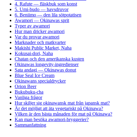
4. Rafute — fläskbuk som konst
5. Umi-budo — havsdruvor
6. Beniimo — den lila sötpotatisen
Awamori — Okinawas sprit
Typer av awamori
Hur man dricker awamori
Var du provar awamori
Marknader och matkvarter
Makishi Public Market, Naha
Kokusai-dori, Naha
Chatan och den amerikanska kusten
Okinawas longevity-ingredienser
Sata andagi — Okinawas donut
Blue Seal Ice Cream
Okinawans specialdrycker
Orion Beer
Bukubuku-cha
Vanliga frågor
Hur skiljer sig okinawansk mat från japansk mat?
Är det möjligt att äta vegetariskt på Okinawa?
Vilken är den bästa månaden för mat på Okinawa?
Kan man besöka awamori-bryggerier?
Sammanfattning