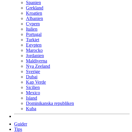
Spanien
Grekland
Kroatien
Albanien
Cypern
Italien
Portugal
Turkiet
Egypten
Marocko
Jordanien
Maldiverna
Nya Zeeland
Sverige
Dubai
Kap Verde
Sicilien
Mexico
Island
Dominikanska republiken
Kuba
Guider
Tips