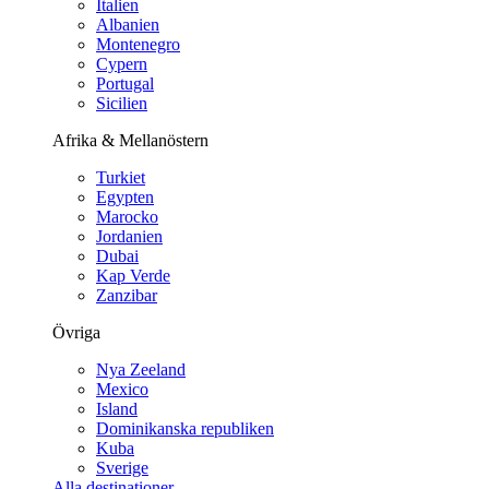
Italien
Albanien
Montenegro
Cypern
Portugal
Sicilien
Afrika & Mellanöstern
Turkiet
Egypten
Marocko
Jordanien
Dubai
Kap Verde
Zanzibar
Övriga
Nya Zeeland
Mexico
Island
Dominikanska republiken
Kuba
Sverige
Alla destinationer