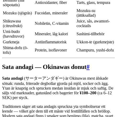
Beniimo (lila
Antioxidanter, fiber
Tarts, glass, tempura
sötpotatis)
Mozuku-su
Mozuku (sjögräs)
Fucoidan, mineraler
(ättiksallad)
Shikuwasa
Juice, sås, awamori-
Nobiletin, C-vitamin
(citrusfrukt)
cocktails
Umi-budo
Mineraler, låg kalori
Sashimi-tillbehör
(havsdruvor)
Gurkmeja
Antiinflammatorisk
Ukkon-te (gurkmejste)
Shima-dofu (ö-
Protein, isoflavoner
Champuru, yushi-dofu
tofu)
Sata andagi — Okinawas donut
#
Sata andagi
(サーターアンダギー) är Okinawas mest älskade
sötsak: runda, friterade degbollar gjorda på mjöl, socker och ägg.
Ytan är knaprig och sprucken medan insidan är mjuk och saftig. De
säljs vid marknader, gatustånd och bagerier för
¥100–200
(ca 6–12
SEK) per styck.
Traditionen säger att sata andagis spruckna yta symboliserar ett
leende — vilket gör dem till ett måste vid festtillfällen och bröllop.
Modern sata andagi finns i smaker som beniimo (lila), matcha, svart