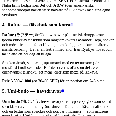
“taco rice cheese” för ¥500 (ca 30 SEK). Portionerna är enorma. I
Naha finns kedjor som
Jef
och
A&W
(den amerikanska
snabbmatskedjan har en stark närvaro på Okinawa) med sina egna
versioner.
4. Rafute — fläskbuk som konst
#
Rafute
(ラフテー) är Okinawas svar på kinesisk dongpo-rou:
tjocka kuber av fläskbuk som långsamkokats i awamori, soja, socker
och mörk sirap tills fettet blivit genomskinligt och köttet smälter vid
minsta beröring. Det är en festrätt med anor från Ryukyu-hovet och
tar ibland en hel dag att tillaga.
Smaken är söt, salt och djupt umami med en textur som gör
motstånd i noll sekunder. Rafute serveras ofta som del av en
okinawansk teishoku (set meal) eller som meze på izakaya.
Pris: ¥500–1 000
(ca 30–60 SEK) för en portion om 2–3 bitar.
5. Umi-budo — havsdruvor
#
Umi-budo
(海ぶどう, havsdruvor) är en typ av sjögräs som ser ut
som klaser av minimala gröna druvor. De har en fräsch, salt smak
och en textur som spricker och poppar i munnen — som naturens
egna kaviar. Umi-budo äts rå med lite sojasås eller ponzu.