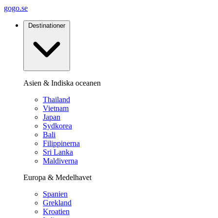
gogo.se
Destinationer
Asien & Indiska oceanen
Thailand
Vietnam
Japan
Sydkorea
Bali
Filippinerna
Sri Lanka
Maldiverna
Europa & Medelhavet
Spanien
Grekland
Kroatien