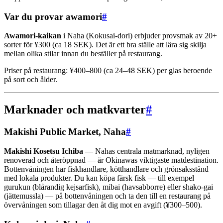
Var du provar awamori
#
Awamori-kaikan
i Naha (Kokusai-dori) erbjuder provsmak av 20+
sorter för ¥300 (ca 18 SEK). Det är ett bra ställe att lära sig skilja
mellan olika stilar innan du beställer på restaurang.
Priser på restaurang: ¥400–800 (ca 24–48 SEK) per glas beroende
på sort och ålder.
Marknader och matkvarter
#
Makishi Public Market, Naha
#
Makishi Kosetsu Ichiba
— Nahas centrala matmarknad, nyligen
renoverad och återöppnad — är Okinawas viktigaste matdestination.
Bottenvåningen har fiskhandlare, kötthandlare och grönsaksstånd
med lokala produkter. Du kan köpa färsk fisk — till exempel
gurukun (blårandig kejsarfisk), mibai (havsabborre) eller shako-gai
(jättemussla) — på bottenvåningen och ta den till en restaurang på
övervåningen som tillagar den åt dig mot en avgift (¥300–500).