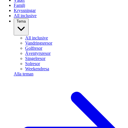
Väder
Familj
Kryssningar
All inclusive
Tema
All inclusive
Vandringsresor
Golfresor
Äventyrsresor
Singelresor
Solresor
Weekendresa
Alla teman