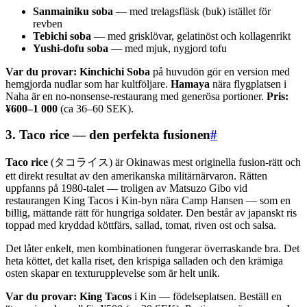
Sanmainiku soba
— med trelagsfläsk (buk) istället för
revben
Tebichi soba
— med grisklövar, gelatinöst och kollagenrikt
Yushi-dofu soba
— med mjuk, nygjord tofu
Var du provar:
Kinchichi Soba
på huvudön gör en version med
hemgjorda nudlar som har kultföljare.
Hamaya
nära flygplatsen i
Naha är en no-nonsense-restaurang med generösa portioner.
Pris:
¥600–1 000
(ca 36–60 SEK).
3. Taco rice — den perfekta fusionen
#
Taco rice
(タコライス) är Okinawas mest originella fusion-rätt och
ett direkt resultat av den amerikanska militärnärvaron. Rätten
uppfanns på 1980-talet — troligen av Matsuzo Gibo vid
restaurangen King Tacos i Kin-byn nära Camp Hansen — som en
billig, mättande rätt för hungriga soldater. Den består av japanskt ris
toppad med kryddad köttfärs, sallad, tomat, riven ost och salsa.
Det låter enkelt, men kombinationen fungerar överraskande bra. Det
heta köttet, det kalla riset, den krispiga salladen och den krämiga
osten skapar en texturupplevelse som är helt unik.
Var du provar:
King Tacos
i Kin — födelseplatsen. Beställ en