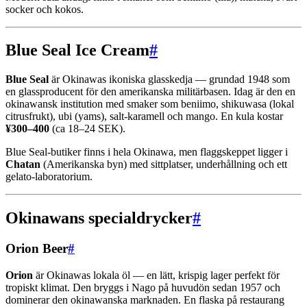
socker och kokos.
Blue Seal Ice Cream
#
Blue Seal
är Okinawas ikoniska glasskedja — grundad 1948 som
en glassproducent för den amerikanska militärbasen. Idag är den en
okinawansk institution med smaker som beniimo, shikuwasa (lokal
citrusfrukt), ubi (yams), salt-karamell och mango. En kula kostar
¥300–400
(ca 18–24 SEK).
Blue Seal-butiker finns i hela Okinawa, men flaggskeppet ligger i
Chatan
(Amerikanska byn) med sittplatser, underhållning och ett
gelato-laboratorium.
Okinawans specialdrycker
#
Orion Beer
#
Orion
är Okinawas lokala öl — en lätt, krispig lager perfekt för
tropiskt klimat. Den bryggs i Nago på huvudön sedan 1957 och
dominerar den okinawanska marknaden. En flaska på restaurang