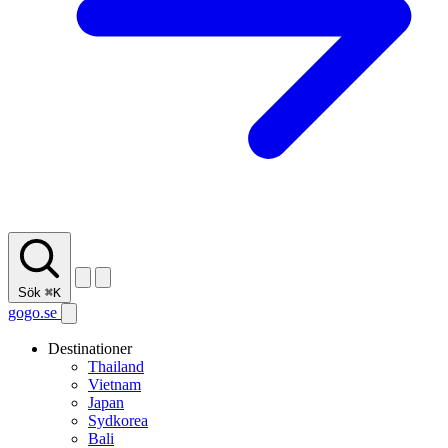
Sök
⌘K
gogo.se
Destinationer
Thailand
Vietnam
Japan
Sydkorea
Bali