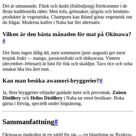
Det är utmanande. Fläsk och dashi (fiskbuljong) förekommer i de
flesta traditionella rätter. Men tofu, grönsaker, sjögräs och beniimo-
produkter är vegetariska. Champuru kan ibland göras vegetarisk om
du frågar. Moderna kaféer i Naha har fler alternativ.
Vilken är den bästa månaden för mat på Okinawa?
#
Det finns ingen dålig tid, men sommaren (juni–augusti) ger mest
tropisk frukt — mango, passionsfrukt och shikuwasa. Vintern
(december–februari) är bäst för fisk och skaldjur. Taco rice och soba
smakar lika bra året runt.
Kan man besöka awamori-bryggerier?
#
Ja, flera bryggerier erbjuder guidade turer och provsmak.
Zuisen
Distillery
och
Helios Distillery
i Naha tar emot besökare. Boka
gärna i förväg, speciellt under högsäsong.
Sammanfattning
#
Okinawas matkultur är en värld för sig — en blandning av Ryukyu-