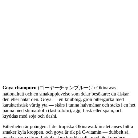
Goya champuru
(ゴーヤーチャンプルー) är Okinawas
nationalrätt och en smakupplevelse som delar besökare: du älskar
den eller hatar den. Goya — en knubbig, grön bittergurka med
karakteristisk vårtig yta — skärs i tunna halvmånar och steks i en het
panna med shima-dofu (fast ö-tofu), ägg, fläsk eller spam, och
kryddas med soja och dashi.
Bitterheten är poängen. I det tropiska Okinawa-klimatet anses bittra
smaker kyla kroppen, och goya är rik på C-vitamin — dubbelt så
mycket som citron. Lokala ätare kryddar ofta med lite koregusu