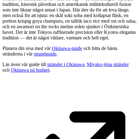
tradition, kinesisk påverkan och amerikansk militärkulturell fusion
som inte liknar något annat i Japan. Här äter du för att leva länge,
men också för att njuta: en skål soki soba med kollapsat fläsk, en
portion krispig goya champuru, en tallrik taco rice med ost och salsa,
och en awamori on the rocks medan solen sjunker i Östkinesiska
havet. Det är inte Tokyos raffinerade precision eller Kyotos eleganta
tradition — det är något vildare, varmare och helt eget.
Planera din resa med vår
Okinawa-guide
och hitta de bästa
stränderna i vår
strandguide
.
Läs även vår guide till
stränder i Okinawa
,
Miyako-jima stränder
och
Okinawa på budget
.