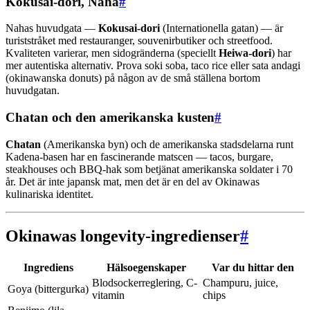
Kokusai-dori, Naha
#
Nahas huvudgata —
Kokusai-dori
(Internationella gatan) — är
turiststråket med restauranger, souvenirbutiker och streetfood.
Kvaliteten varierar, men sidogränderna (speciellt
Heiwa-dori
) har
mer autentiska alternativ. Prova soki soba, taco rice eller sata andagi
(okinawanska donuts) på någon av de små ställena bortom
huvudgatan.
Chatan och den amerikanska kusten
#
Chatan
(Amerikanska byn) och de amerikanska stadsdelarna runt
Kadena-basen har en fascinerande matscen — tacos, burgare,
steakhouses och BBQ-hak som betjänat amerikanska soldater i 70
år. Det är inte japansk mat, men det är en del av Okinawas
kulinariska identitet.
Okinawas longevity-ingredienser
#
Ingrediens
Hälsoegenskaper
Var du hittar den
Blodsockerreglering, C-
Champuru, juice,
Goya (bittergurka)
vitamin
chips