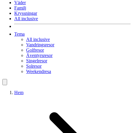
Väder
Familj
Kryssningar
All inclusive
Tema
All inclusive
Vandringsresor
Golfresor
Äventyrsresor
Singelresor
Solresor
Weekendresa
Hem