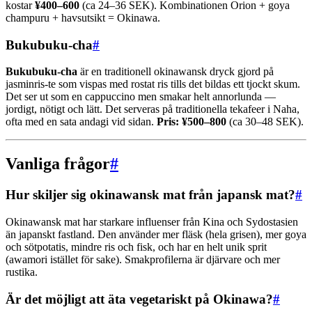
kostar
¥400–600
(ca 24–36 SEK). Kombinationen Orion + goya
champuru + havsutsikt = Okinawa.
Bukubuku-cha
#
Bukubuku-cha
är en traditionell okinawansk dryck gjord på
jasminris-te som vispas med rostat ris tills det bildas ett tjockt skum.
Det ser ut som en cappuccino men smakar helt annorlunda —
jordigt, nötigt och lätt. Det serveras på traditionella tekafeer i Naha,
ofta med en sata andagi vid sidan.
Pris: ¥500–800
(ca 30–48 SEK).
Vanliga frågor
#
Hur skiljer sig okinawansk mat från japansk mat?
#
Okinawansk mat har starkare influenser från Kina och Sydostasien
än japanskt fastland. Den använder mer fläsk (hela grisen), mer goya
och sötpotatis, mindre ris och fisk, och har en helt unik sprit
(awamori istället för sake). Smakprofilerna är djärvare och mer
rustika.
Är det möjligt att äta vegetariskt på Okinawa?
#