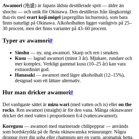
Awamori
(泡盛) är Japans äldsta destillerade sprit — äldre än
shochu — och unik för Okinawa. Den destilleras från långkornigt
thai-ris med
svart koji-mögel
(aspergillus luchuensis), som bara
finns naturligt på Okinawa. Alkoholhalten ligger vanligtvis på 25–
30 procent, men det finns varianter på 43–60 procent.
Typer av awamori
#
Sinshu
— ny, ung awamori. Skarp och ren i smaken.
Kusu
— lagrad awamori (minst 3 år). Mjukare, rundare och
mer komplex. Verkligt gammal kusu (10–25 år) kan vara
extraordinärt god.
Hanasaki
— awamori med lägre alkoholhalt (12–15%),
designad som ett lättare alternativ.
Hur man dricker awamori
#
Det vanligaste sättet är
mizu-wari
(med vatten och is) eller
on the
rocks
. Ren awamori (straight) är för den vana. Många okinawaner
dricker det med vatten i proportionen 6:4 (vatten:awamori).
Koregusu
— awamori med marinerade chilipepprar — används
som bordskrydda på de flesta okinawanska restauranger. Några
droppar över din soba eller champuru ger en varm, aromatisk hetta.