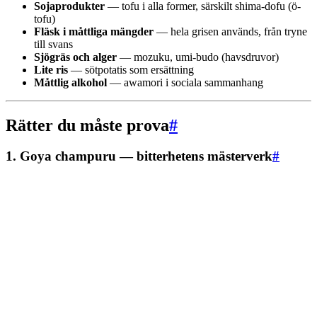
Sojaprodukter
— tofu i alla former, särskilt shima-dofu (ö-
tofu)
Fläsk i måttliga mängder
— hela grisen används, från tryne
till svans
Sjögräs och alger
— mozuku, umi-budo (havsdruvor)
Lite ris
— sötpotatis som ersättning
Måttlig alkohol
— awamori i sociala sammanhang
Rätter du måste prova
#
1. Goya champuru — bitterhetens mästerverk
#