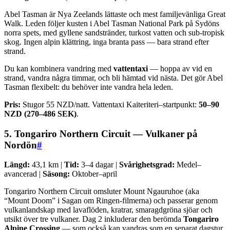
Abel Tasman är Nya Zeelands lättaste och mest familjevänliga Great
Walk. Leden följer kusten i Abel Tasman National Park på Sydöns
norra spets, med gyllene sandstränder, turkost vatten och sub-tropisk
skog. Ingen alpin klättring, inga branta pass — bara strand efter
strand.
Du kan kombinera vandring med
vattentaxi
— hoppa av vid en
strand, vandra några timmar, och bli hämtad vid nästa. Det gör Abel
Tasman flexibelt: du behöver inte vandra hela leden.
Pris:
Stugor 55 NZD/natt. Vattentaxi Kaiteriteri–startpunkt:
50–90
NZD (270–486 SEK)
.
5. Tongariro Northern Circuit — Vulkaner på
Nordön
#
Längd:
43,1 km |
Tid:
3–4 dagar |
Svårighetsgrad:
Medel–
avancerad |
Säsong:
Oktober–april
Tongariro Northern Circuit omsluter Mount Ngauruhoe (aka
“Mount Doom” i Sagan om Ringen-filmerna) och passerar genom
vulkanlandskap med lavaflöden, kratrar, smaragdgröna sjöar och
utsikt över tre vulkaner. Dag 2 inkluderar den berömda
Tongariro
Alpine Crossing
— som också kan vandras som en separat dagstur