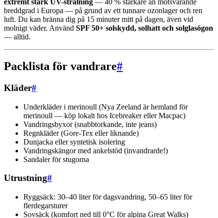
extremt stark UV-strålning
— 40 % starkare än motsvarande
breddgrad i Europa — på grund av ett tunnare ozonlager och ren
luft. Du kan bränna dig på 15 minuter mitt på dagen, även vid
molnigt väder. Använd
SPF 50+ solskydd, solhatt och solglasögon
— alltid.
Packlista för vandrare
#
Kläder
#
Underkläder i merinoull (Nya Zeeland är hemland för
merinoull — köp lokalt hos Icebreaker eller Macpac)
Vandringsbyxor (snabbtorkande, inte jeans)
Regnkläder (Gore-Tex eller liknande)
Dunjacka eller syntetisk isolering
Vandringskängor med ankelstöd (invandrarde!)
Sandaler för stugorna
Utrustning
#
Ryggsäck: 30–40 liter för dagsvandring, 50–65 liter för
flerdegarsturer
Sovsäck (komfort ned till 0°C för alpina Great Walks)