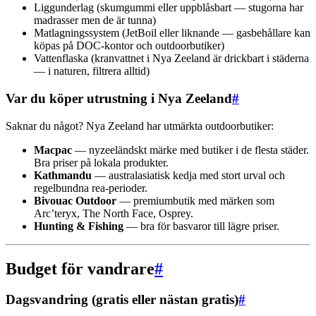
Liggunderlag (skumgummi eller uppblåsbart — stugorna har
madrasser men de är tunna)
Matlagningssystem (JetBoil eller liknande — gasbehållare kan
köpas på DOC-kontor och outdoorbutiker)
Vattenflaska (kranvattnet i Nya Zeeland är drickbart i städerna
— i naturen, filtrera alltid)
Var du köper utrustning i Nya Zeeland
#
Saknar du något? Nya Zeeland har utmärkta outdoorbutiker:
Macpac
— nyzeeländskt märke med butiker i de flesta städer.
Bra priser på lokala produkter.
Kathmandu
— australasiatisk kedja med stort urval och
regelbundna rea-perioder.
Bivouac Outdoor
— premiumbutik med märken som
Arc’teryx, The North Face, Osprey.
Hunting & Fishing
— bra för basvaror till lägre priser.
Budget för vandrare
#
Dagsvandring (gratis eller nästan gratis)
#