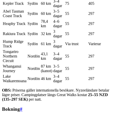
3–4
Kepler Track
Sydön
60 km
75
405
dagar
Abel Tasman
3–5
Sydön
60 km
55
297
Coast Track
dagar
78,4
4–6
Heaphy Track
Sydön
55
297
km
dagar
3
Rakiura Track
Sydön
32 km
55
297
dagar
Hump Ridge
3
Sydön
61 km
Via trust
Varierar
Track
dagar
Tongariro
43,1
3–4
Northern
Nordön
55
297
km
dagar
Circuit
Whanganui
87 km
3–5
Nordön
55
297
Journey
(kanot)
dagar
Lake
3–4
Nordön
46 km
55
297
Waikaremoana
dagar
OBS:
Priserna gäller internationella besökare. Nyzeeländare betalar
lägre priser. Campingplatser längs Great Walks kostar
25–55 NZD
(135–297 SEK)
per natt.
Bokning
#