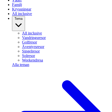
Väder
Familj
Kryssningar
All inclusive
Tema
All inclusive
Vandringsresor
Golfresor
Äventyrsresor
Singelresor
Solresor
Weekendresa
Alla teman