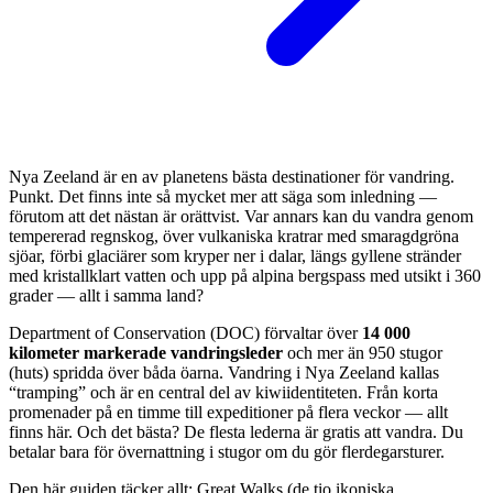
Nya Zeeland är en av planetens bästa destinationer för vandring.
Punkt. Det finns inte så mycket mer att säga som inledning —
förutom att det nästan är orättvist. Var annars kan du vandra genom
tempererad regnskog, över vulkaniska kratrar med smaragdgröna
sjöar, förbi glaciärer som kryper ner i dalar, längs gyllene stränder
med kristallklart vatten och upp på alpina bergspass med utsikt i 360
grader — allt i samma land?
Department of Conservation (DOC) förvaltar över
14 000
kilometer markerade vandringsleder
och mer än 950 stugor
(huts) spridda över båda öarna. Vandring i Nya Zeeland kallas
“tramping” och är en central del av kiwiidentiteten. Från korta
promenader på en timme till expeditioner på flera veckor — allt
finns här. Och det bästa? De flesta lederna är gratis att vandra. Du
betalar bara för övernattning i stugor om du gör flerdegarsturer.
Den här guiden täcker allt: Great Walks (de tio ikoniska