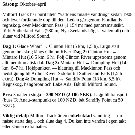
Säsong:
Oktober–april
Milford Track har burit titeln “världens finaste vandring” sedan 1908
och lever fortfarande upp till den. Leden går genom Fiordlands
regnskog, över Mackinnon Pass (1 154 m) med panoramautsikt,
förbi Sutherland Falls (580 m, Nya Zeelands högsta vattenfall) och
slutar vid Milford Sound.
Dag 1:
Glade Wharf → Clinton Hut (5 km, 1,5 h). Lugn start
genom bokskog längs Clinton River.
Dag 2:
Clinton Hut →
Mintaro Hut (16,5 km, 6 h). Följ Clinton River uppströms genom
allt mer dramatisk dal.
Dag 3:
Mintaro Hut → Dumpling Hut (14
km, 6–7 h). Höjdpunkten — klättring till Mackinnon Pass och
nedstigning till Arthur River. Sidotur till Sutherland Falls (1,5 h
extra).
Dag 4:
Dumpling Hut → Sandfly Point (18 km, 5,5 h).
Regnskog, hängbroar och Lake Ada. Båt till Milford Sound.
Pris:
3 nätter i stuga =
390 NZD (2 106 SEK)
. Lägg till transport
(buss Te Anau–startpunkt ca 100 NZD, båt Sandfly Point ca 50
NZD).
Viktig detalj:
Milford Track är en
enkelriktad
vandring — du
måste starta dag 1 och sluta dag 4. Du kan inte vandra i egen takt
eller stanna extra nätter.