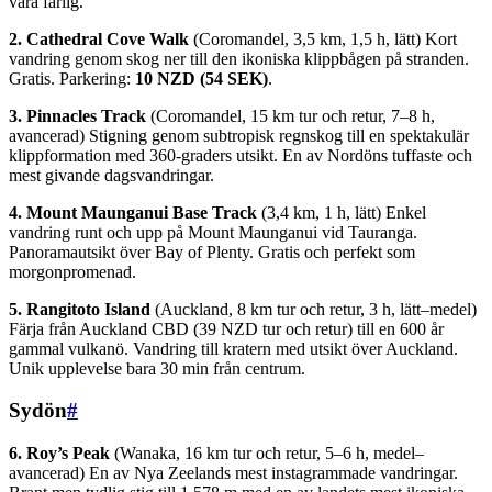
vara farlig.
2. Cathedral Cove Walk
(Coromandel, 3,5 km, 1,5 h, lätt) Kort
vandring genom skog ner till den ikoniska klippbågen på stranden.
Gratis. Parkering:
10 NZD (54 SEK)
.
3. Pinnacles Track
(Coromandel, 15 km tur och retur, 7–8 h,
avancerad) Stigning genom subtropisk regnskog till en spektakulär
klippformation med 360-graders utsikt. En av Nordöns tuffaste och
mest givande dagsvandringar.
4. Mount Maunganui Base Track
(3,4 km, 1 h, lätt) Enkel
vandring runt och upp på Mount Maunganui vid Tauranga.
Panoramautsikt över Bay of Plenty. Gratis och perfekt som
morgonpromenad.
5. Rangitoto Island
(Auckland, 8 km tur och retur, 3 h, lätt–medel)
Färja från Auckland CBD (39 NZD tur och retur) till en 600 år
gammal vulkanö. Vandring till kratern med utsikt över Auckland.
Unik upplevelse bara 30 min från centrum.
Sydön
#
6. Roy’s Peak
(Wanaka, 16 km tur och retur, 5–6 h, medel–
avancerad) En av Nya Zeelands mest instagrammade vandringar.