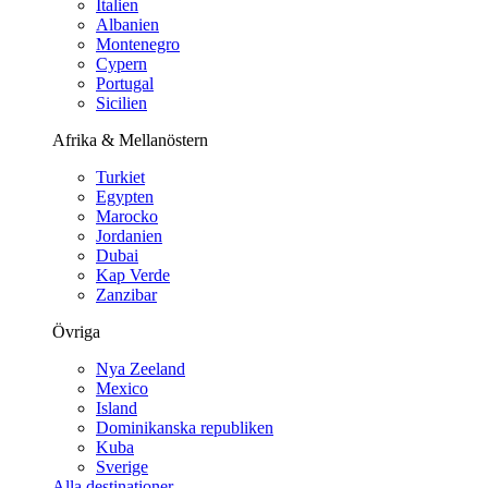
Italien
Albanien
Montenegro
Cypern
Portugal
Sicilien
Afrika & Mellanöstern
Turkiet
Egypten
Marocko
Jordanien
Dubai
Kap Verde
Zanzibar
Övriga
Nya Zeeland
Mexico
Island
Dominikanska republiken
Kuba
Sverige
Alla destinationer