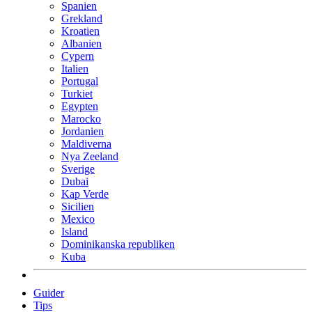
Spanien
Grekland
Kroatien
Albanien
Cypern
Italien
Portugal
Turkiet
Egypten
Marocko
Jordanien
Maldiverna
Nya Zeeland
Sverige
Dubai
Kap Verde
Sicilien
Mexico
Island
Dominikanska republiken
Kuba
Guider
Tips