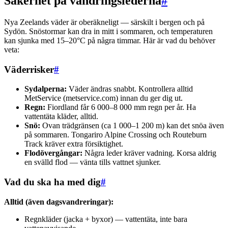
Säkerhet på vandringslederna
#
Nya Zeelands väder är oberäkneligt — särskilt i bergen och på
Sydön. Snöstormar kan dra in mitt i sommaren, och temperaturen
kan sjunka med 15–20°C på några timmar. Här är vad du behöver
veta:
Väderrisker
#
Sydalperna:
Väder ändras snabbt. Kontrollera alltid
MetService (metservice.com) innan du ger dig ut.
Regn:
Fiordland får 6 000–8 000 mm regn per år. Ha
vattentäta kläder, alltid.
Snö:
Ovan trädgränsen (ca 1 000–1 200 m) kan det snöa även
på sommaren. Tongariro Alpine Crossing och Routeburn
Track kräver extra försiktighet.
Flodövergångar:
Några leder kräver vadning. Korsa aldrig
en svälld flod — vänta tills vattnet sjunker.
Vad du ska ha med dig
#
Alltid (även dagsvandreringar):
Regnkläder (jacka + byxor) — vattentäta, inte bara