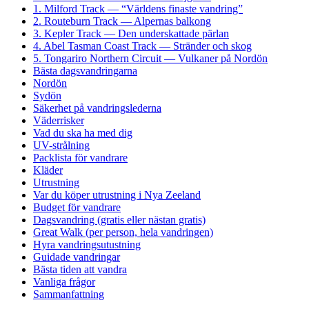
1. Milford Track — “Världens finaste vandring”
2. Routeburn Track — Alpernas balkong
3. Kepler Track — Den underskattade pärlan
4. Abel Tasman Coast Track — Stränder och skog
5. Tongariro Northern Circuit — Vulkaner på Nordön
Bästa dagsvandringarna
Nordön
Sydön
Säkerhet på vandringslederna
Väderrisker
Vad du ska ha med dig
UV-strålning
Packlista för vandrare
Kläder
Utrustning
Var du köper utrustning i Nya Zeeland
Budget för vandrare
Dagsvandring (gratis eller nästan gratis)
Great Walk (per person, hela vandringen)
Hyra vandringsutustning
Guidade vandringar
Bästa tiden att vandra
Vanliga frågor
Sammanfattning