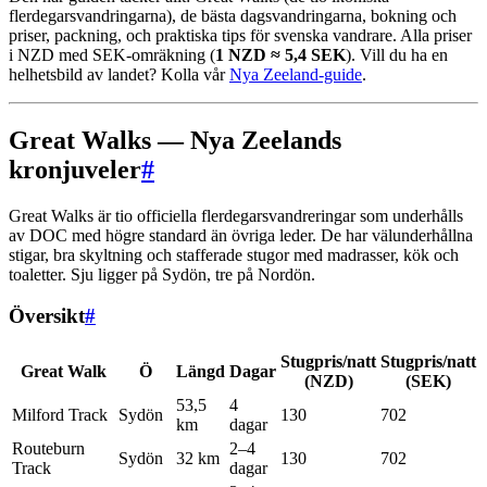
flerdegarsvandringarna), de bästa dagsvandringarna, bokning och
priser, packning, och praktiska tips för svenska vandrare. Alla priser
i NZD med SEK-omräkning (
1 NZD ≈ 5,4 SEK
). Vill du ha en
helhetsbild av landet? Kolla vår
Nya Zeeland-guide
.
Great Walks — Nya Zeelands
kronjuveler
#
Great Walks är tio officiella flerdegarsvandreringar som underhålls
av DOC med högre standard än övriga leder. De har välunderhållna
stigar, bra skyltning och stafferade stugor med madrasser, kök och
toaletter. Sju ligger på Sydön, tre på Nordön.
Översikt
#
Stugpris/natt
Stugpris/natt
Great Walk
Ö
Längd
Dagar
(NZD)
(SEK)
53,5
4
Milford Track
Sydön
130
702
km
dagar
Routeburn
2–4
Sydön
32 km
130
702
Track
dagar