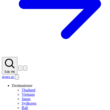
Sök
⌘K
gogo.se
Destinationer
Thailand
Vietnam
Japan
Sydkorea
Bali