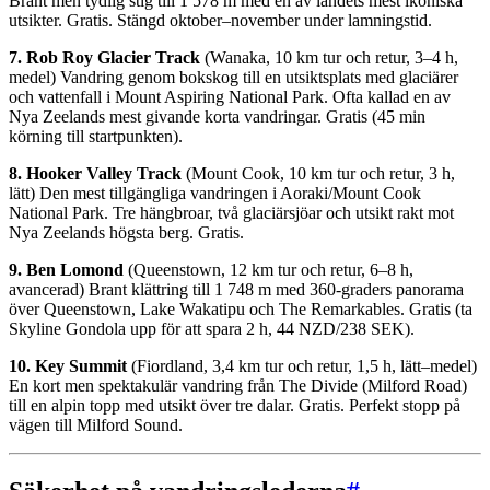
Brant men tydlig stig till 1 578 m med en av landets mest ikoniska
utsikter. Gratis. Stängd oktober–november under lamningstid.
7. Rob Roy Glacier Track
(Wanaka, 10 km tur och retur, 3–4 h,
medel) Vandring genom bokskog till en utsiktsplats med glaciärer
och vattenfall i Mount Aspiring National Park. Ofta kallad en av
Nya Zeelands mest givande korta vandringar. Gratis (45 min
körning till startpunkten).
8. Hooker Valley Track
(Mount Cook, 10 km tur och retur, 3 h,
lätt) Den mest tillgängliga vandringen i Aoraki/Mount Cook
National Park. Tre hängbroar, två glaciärsjöar och utsikt rakt mot
Nya Zeelands högsta berg. Gratis.
9. Ben Lomond
(Queenstown, 12 km tur och retur, 6–8 h,
avancerad) Brant klättring till 1 748 m med 360-graders panorama
över Queenstown, Lake Wakatipu och The Remarkables. Gratis (ta
Skyline Gondola upp för att spara 2 h, 44 NZD/238 SEK).
10. Key Summit
(Fiordland, 3,4 km tur och retur, 1,5 h, lätt–medel)
En kort men spektakulär vandring från The Divide (Milford Road)
till en alpin topp med utsikt över tre dalar. Gratis. Perfekt stopp på
vägen till Milford Sound.