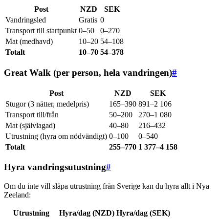
Post
NZD
SEK
Vandringsled
Gratis
0
Transport till startpunkt
0–50
0–270
Mat (medhavd)
10–20
54–108
Totalt
10–70
54–378
Great Walk (per person, hela vandringen)
#
Post
NZD
SEK
Stugor (3 nätter, medelpris)
165–390
891–2 106
Transport till/från
50–200
270–1 080
Mat (självlagad)
40–80
216–432
Utrustning (hyra om nödvändigt)
0–100
0–540
Totalt
255–770
1 377–4 158
Hyra vandringsutustning
#
Om du inte vill släpa utrustning från Sverige kan du hyra allt i Nya
Zeeland:
Utrustning
Hyra/dag (NZD)
Hyra/dag (SEK)