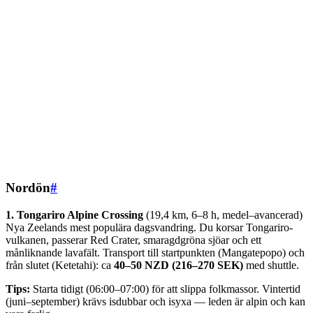
Nordön
#
1. Tongariro Alpine Crossing
(19,4 km, 6–8 h, medel–avancerad)
Nya Zeelands mest populära dagsvandring. Du korsar Tongariro-
vulkanen, passerar Red Crater, smaragdgröna sjöar och ett
månliknande lavafält. Transport till startpunkten (Mangatepopo) och
från slutet (Ketetahi): ca
40–50 NZD (216–270 SEK)
med shuttle.
Tips:
Starta tidigt (06:00–07:00) för att slippa folkmassor. Vintertid
(juni–september) krävs isdubbar och isyxa — leden är alpin och kan