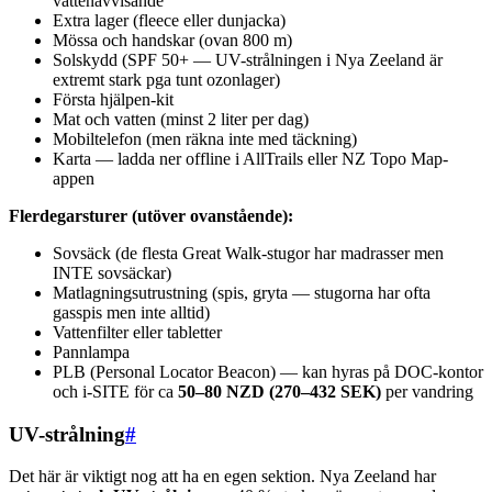
vattenavvisande
Extra lager (fleece eller dunjacka)
Mössa och handskar (ovan 800 m)
Solskydd (SPF 50+ — UV-strålningen i Nya Zeeland är
extremt stark pga tunt ozonlager)
Första hjälpen-kit
Mat och vatten (minst 2 liter per dag)
Mobiltelefon (men räkna inte med täckning)
Karta — ladda ner offline i AllTrails eller NZ Topo Map-
appen
Flerdegarsturer (utöver ovanstående):
Sovsäck (de flesta Great Walk-stugor har madrasser men
INTE sovsäckar)
Matlagningsutrustning (spis, gryta — stugorna har ofta
gasspis men inte alltid)
Vattenfilter eller tabletter
Pannlampa
PLB (Personal Locator Beacon) — kan hyras på DOC-kontor
och i-SITE för ca
50–80 NZD (270–432 SEK)
per vandring
UV-strålning
#
Det här är viktigt nog att ha en egen sektion. Nya Zeeland har