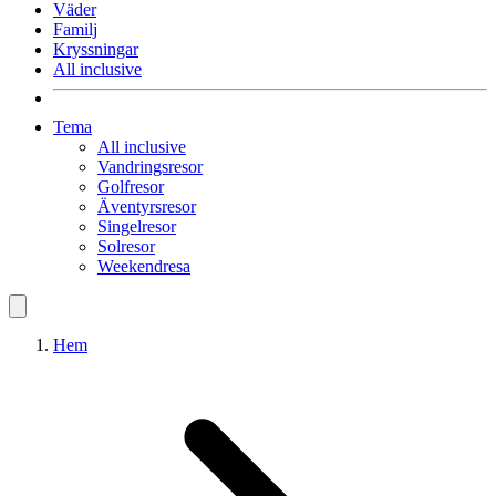
Väder
Familj
Kryssningar
All inclusive
Tema
All inclusive
Vandringsresor
Golfresor
Äventyrsresor
Singelresor
Solresor
Weekendresa
Hem