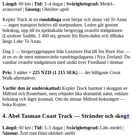
Längd:
60 km |
Tid:
3–4 dagar |
Svårighetsgrad:
Medel–
avancerad |
Säsong:
Oktober–april
Kepler Track är en
rundslinga
som börjar och slutar vid Te Anau
— ingen transport behövs till startpunkten. Leden går genom
bokskog, upp till en spektakulär bergsrygg ovanför trädgränsen
(Luxmore Saddle, 1 400 m), genom Iris Burn-dalen och tillbaka
längs Lake Te Anau.
Dag 2 — bergsryggetappen från Luxmore Hut till Iris Burn Hut —
är en av de mest minnesvärda vandringsdagarna i Nya Zeeland. Du
vandrar ovanför trädgränsen med utsikt över Fiordland i timmar.
Pris:
3 nätter =
225 NZD (1 215 SEK)
— det billigaste Great
Walk-alternativet.
Varför den är underskattad:
Kepler Track hamnar i skuggan av
Milford och Routeburn, men erbjuder lika dramatisk natur, enklare
bokning och lägre kostnad. Om du missar Milford-bokningen —
boka Kepler.
4. Abel Tasman Coast Track — Stränder och skog
#
Längd:
60 km |
Tid:
3–5 dagar |
Svårighetsgrad:
Lätt–medel |
Säsong:
Året runt (bäst oktober–april)