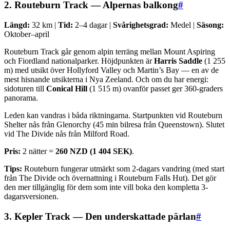
2. Routeburn Track — Alpernas balkong
#
Längd:
32 km |
Tid:
2–4 dagar |
Svårighetsgrad:
Medel |
Säsong:
Oktober–april
Routeburn Track går genom alpin terräng mellan Mount Aspiring
och Fiordland nationalparker. Höjdpunkten är
Harris Saddle
(1 255
m) med utsikt över Hollyford Valley och Martin’s Bay — en av de
mest hisnande utsikterna i Nya Zeeland. Och om du har energi:
sidoturen till
Conical Hill
(1 515 m) ovanför passet ger 360-graders
panorama.
Leden kan vandras i båda riktningarna. Startpunkten vid Routeburn
Shelter nås från Glenorchy (45 min bilresa från Queenstown). Slutet
vid The Divide nås från Milford Road.
Pris:
2 nätter =
260 NZD (1 404 SEK)
.
Tips:
Routeburn fungerar utmärkt som 2-dagars vandring (med start
från The Divide och övernattning i Routeburn Falls Hut). Det gör
den mer tillgänglig för dem som inte vill boka den kompletta 3-
dagarsversionen.
3. Kepler Track — Den underskattade pärlan
#