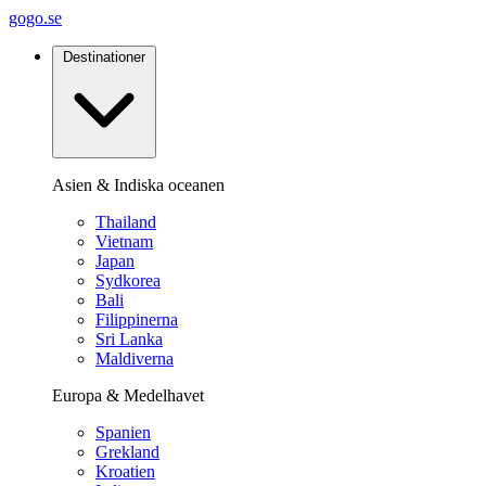
gogo.se
Destinationer
Asien & Indiska oceanen
Thailand
Vietnam
Japan
Sydkorea
Bali
Filippinerna
Sri Lanka
Maldiverna
Europa & Medelhavet
Spanien
Grekland
Kroatien