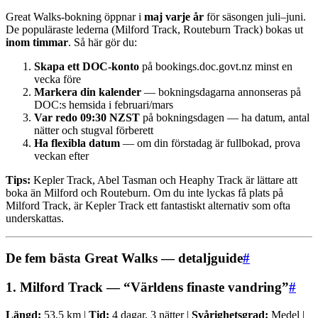
Great Walks-bokning öppnar i
maj varje år
för säsongen juli–juni.
De populäraste lederna (Milford Track, Routeburn Track) bokas ut
inom timmar
. Så här gör du:
Skapa ett DOC-konto
på bookings.doc.govt.nz minst en
vecka före
Markera din kalender
— bokningsdagarna annonseras på
DOC:s hemsida i februari/mars
Var redo 09:30 NZST
på bokningsdagen — ha datum, antal
nätter och stugval förberett
Ha flexibla datum
— om din förstadag är fullbokad, prova
veckan efter
Tips:
Kepler Track, Abel Tasman och Heaphy Track är lättare att
boka än Milford och Routeburn. Om du inte lyckas få plats på
Milford Track, är Kepler Track ett fantastiskt alternativ som ofta
underskattas.
De fem bästa Great Walks — detaljguide
#
1. Milford Track — “Världens finaste vandring”
#
Längd:
53,5 km |
Tid:
4 dagar, 3 nätter |
Svårighetsgrad:
Medel |