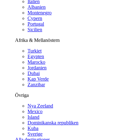
Italien
Albanien
Montenegro
Cypern
Portugal
Sicilien
Afrika & Mellanöstern
Turkiet
Egypten
Marocko
Jordanien
Dubai
Kap Verde
Zanzibar
Övriga
Nya Zeeland
Mexico
Island
Dominikanska republiken
Kuba
Sverige
Alla destinationer