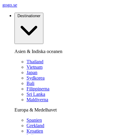
gogo.se
Destinationer
Asien & Indiska oceanen
Thailand
Vietnam
Japan
Sydkorea
Bali
Filippinerna
Sri Lanka
Maldiverna
Europa & Medelhavet
Spanien
Grekland
Kroatien