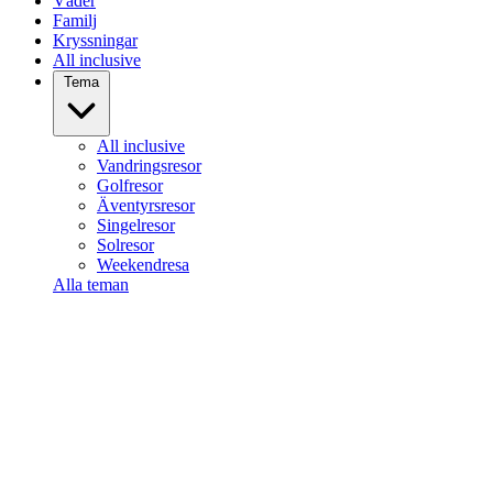
Väder
Familj
Kryssningar
All inclusive
Tema
All inclusive
Vandringsresor
Golfresor
Äventyrsresor
Singelresor
Solresor
Weekendresa
Alla teman