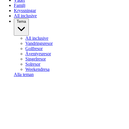
Väder
Familj
Kryssningar
All inclusive
Tema
All inclusive
Vandringsresor
Golfresor
Äventyrsresor
Singelresor
Solresor
Weekendresa
Alla teman