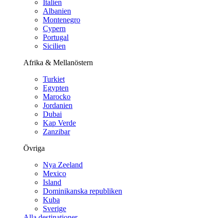
Italien
Albanien
Montenegro
Cypern
Portugal
Sicilien
Afrika & Mellanöstern
Turkiet
Egypten
Marocko
Jordanien
Dubai
Kap Verde
Zanzibar
Övriga
Nya Zeeland
Mexico
Island
Dominikanska republiken
Kuba
Sverige
Alla destinationer