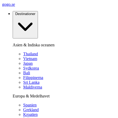
gogo.se
Destinationer
Asien & Indiska oceanen
Thailand
Vietnam
Japan
Sydkorea
Bali
Filippinerna
Sri Lanka
Maldiverna
Europa & Medelhavet
Spanien
Grekland
Kroatien