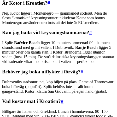
Är Kotor i Kroatien?
#
Nej, Kotor ligger i Montenegro — grannlandet söderut. Men de
flesta “kroatiska” kryssningsrutter inkluderar Kotor som bonus.
Montenegro använder euro trots att det inte är EU-medlem.
Kan jag bada vid kryssningshamnarna?
#
I Split:
Bačvice Beach
ligger 10 minuters promenad från hamnen —
strandstrand med grunt vatten. I Dubrovnik:
Banje Beach
ligger 5
minuter öster om gamla stan. I Kotor: stränderna ligger utanför
staden (buss 15 min). De små dalmatiska kryssningsfartygen stannar
vid isolerade vikar med kristallklart vatten — perfekt bad.
Behöver jag boka utflykter i förväg?
#
Dubrovniks stadsmur: nej, köp biljett på plats. Game of Thrones-tur:
boka i förväg (populärt). Split: behövs inte — allt inom
gångavstånd. Kotor: klättra San Giovanni på egen hand (gratis).
Vad kostar mat i Kroatien?
#
Billigare än Italien och Grekland. Lunch i hamntaverna: 80–150
SEK. Middag med vin: 200–350 SEK. Cevapcici (street food): 50–