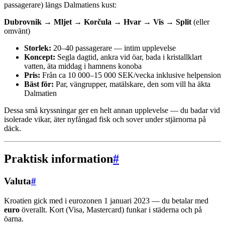
passagerare) längs Dalmatiens kust:
Dubrovnik → Mljet → Korčula → Hvar → Vis → Split
(eller
omvänt)
Storlek:
20–40 passagerare — intim upplevelse
Koncept:
Segla dagtid, ankra vid öar, bada i kristallklart
vatten, äta middag i hamnens konoba
Pris:
Från ca 10 000–15 000 SEK/vecka inklusive helpension
Bäst för:
Par, vängrupper, matälskare, den som vill ha äkta
Dalmatien
Dessa små kryssningar ger en helt annan upplevelse — du badar vid
isolerade vikar, äter nyfångad fisk och sover under stjärnorna på
däck.
Praktisk information
#
Valuta
#
Kroatien gick med i eurozonen 1 januari 2023 — du betalar med
euro
överallt. Kort (Visa, Mastercard) funkar i städerna och på
öarna.