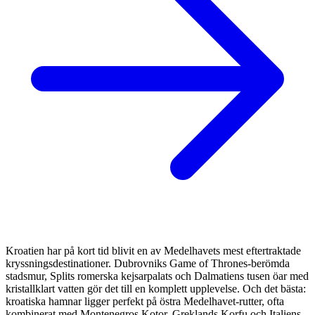
Kroatien har på kort tid blivit en av Medelhavets mest eftertraktade
kryssningsdestinationer. Dubrovniks Game of Thrones-berömda
stadsmur, Splits romerska kejsarpalats och Dalmatiens tusen öar med
kristallklart vatten gör det till en komplett upplevelse. Och det bästa:
kroatiska hamnar ligger perfekt på östra Medelhavet-rutter, ofta
kombinerat med Montenegros Kotor, Greklands Korfu och Italiens