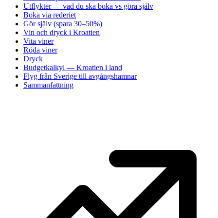
Utflykter — vad du ska boka vs göra själv
Boka via rederiet
Gör själv (spara 30–50%)
Vin och dryck i Kroatien
Vita viner
Röda viner
Dryck
Budgetkalkyl — Kroatien i land
Flyg från Sverige till avgångshamnar
Sammanfattning