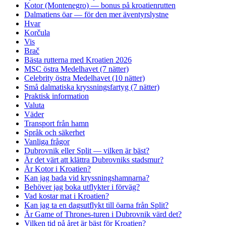
Kotor (Montenegro) — bonus på kroatienrutten
Dalmatiens öar — för den mer äventyrslystne
Hvar
Korčula
Vis
Brač
Bästa rutterna med Kroatien 2026
MSC östra Medelhavet (7 nätter)
Celebrity östra Medelhavet (10 nätter)
Små dalmatiska kryssningsfartyg (7 nätter)
Praktisk information
Valuta
Väder
Transport från hamn
Språk och säkerhet
Vanliga frågor
Dubrovnik eller Split — vilken är bäst?
Är det värt att klättra Dubrovniks stadsmur?
Är Kotor i Kroatien?
Kan jag bada vid kryssningshamnarna?
Behöver jag boka utflykter i förväg?
Vad kostar mat i Kroatien?
Kan jag ta en dagsutflykt till öarna från Split?
Är Game of Thrones-turen i Dubrovnik värd det?
Vilken tid på året är bäst för Kroatien?