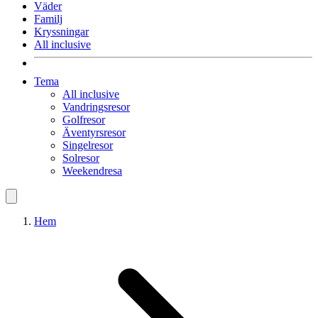
Väder
Familj
Kryssningar
All inclusive
Tema
All inclusive
Vandringsresor
Golfresor
Äventyrsresor
Singelresor
Solresor
Weekendresa
Hem