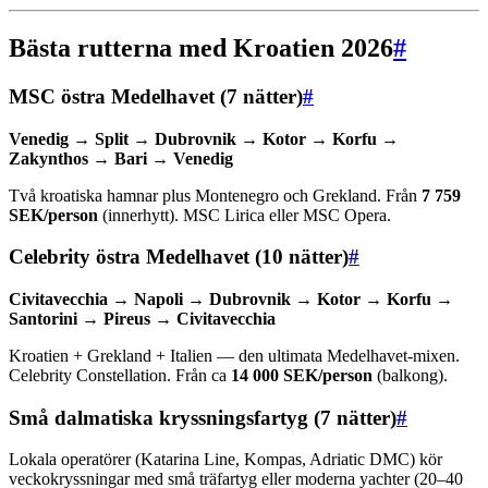
Bästa rutterna med Kroatien 2026
#
MSC östra Medelhavet (7 nätter)
#
Venedig → Split → Dubrovnik → Kotor → Korfu →
Zakynthos → Bari → Venedig
Två kroatiska hamnar plus Montenegro och Grekland. Från
7 759
SEK/person
(innerhytt). MSC Lirica eller MSC Opera.
Celebrity östra Medelhavet (10 nätter)
#
Civitavecchia → Napoli → Dubrovnik → Kotor → Korfu →
Santorini → Pireus → Civitavecchia
Kroatien + Grekland + Italien — den ultimata Medelhavet-mixen.
Celebrity Constellation. Från ca
14 000 SEK/person
(balkong).
Små dalmatiska kryssningsfartyg (7 nätter)
#
Lokala operatörer (Katarina Line, Kompas, Adriatic DMC) kör
veckokryssningar med små träfartyg eller moderna yachter (20–40