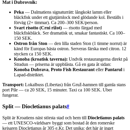
Mat i Dubrovnik:
Peka
— Dalmatiens signaturrätt: långkokt lamm eller
bläckfisk under ett gjutjärnlock med glödande kol. Beställs i
förväg (2+ timmar). Ca 200–300 SEK/person.
Svart risotto (Crni rižot)
— risotto färgad med
bläckfiskbläck. Ser dramatisk ut, smakar fantastiskt. Ca 100–
150 SEK.
Ostron från Ston
— den lilla staden Ston (1 timme norrut) är
känd för Europas bästa ostron. Serveras färska med citron. 12
stycken ca 150 SEK.
Konoba (kroatisk taverna):
Undvik restaurangerna direkt på
Stradun — priserna är uppblåsta. Gå en gata åt sidan:
Konoba Dubrava
,
Proto Fish Restaurant
eller
Pantarul
i
Lapad-distriktet.
Transport:
Lokalbuss (Libertas) från Gruž-hamnen till gamla stans
port Pile — ca 20 SEK, 15 minuter. Taxi ca 100 SEK. Uber
fungerar.
Split — Diocletianus palats
#
Split är Kroatiens näst största stad och hem till
Diocletianus palats
— ett UNESCO-världsarv byggt som bostad åt den romerske
kejsaren Diocletianus år 305 e.Kr. Det unika: det här är inget