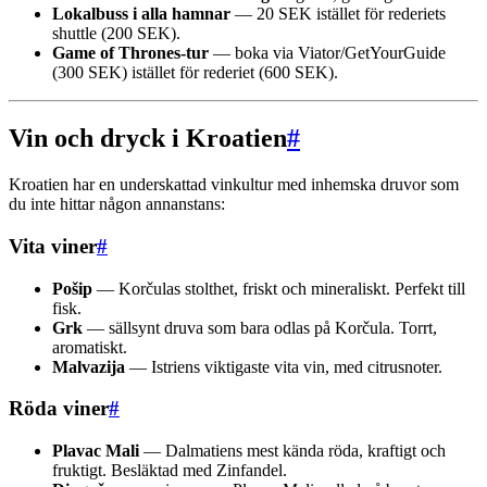
Lokalbuss i alla hamnar
— 20 SEK istället för rederiets
shuttle (200 SEK).
Game of Thrones-tur
— boka via Viator/GetYourGuide
(300 SEK) istället för rederiet (600 SEK).
Vin och dryck i Kroatien
#
Kroatien har en underskattad vinkultur med inhemska druvor som
du inte hittar någon annanstans:
Vita viner
#
Pošip
— Korčulas stolthet, friskt och mineraliskt. Perfekt till
fisk.
Grk
— sällsynt druva som bara odlas på Korčula. Torrt,
aromatiskt.
Malvazija
— Istriens viktigaste vita vin, med citrusnoter.
Röda viner
#
Plavac Mali
— Dalmatiens mest kända röda, kraftigt och
fruktigt. Besläktad med Zinfandel.