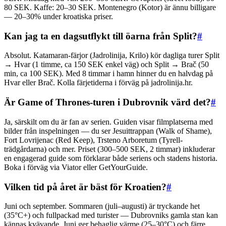
80 SEK. Kaffe: 20–30 SEK. Montenegro (Kotor) är ännu billigare
— 20–30% under kroatiska priser.
Kan jag ta en dagsutflykt till öarna från Split?
#
Absolut. Katamaran-färjor (Jadrolinija, Krilo) kör dagliga turer Split
→ Hvar (1 timme, ca 150 SEK enkel väg) och Split → Brač (50
min, ca 100 SEK). Med 8 timmar i hamn hinner du en halvdag på
Hvar eller Brač. Kolla färjetiderna i förväg på jadrolinija.hr.
Är Game of Thrones-turen i Dubrovnik värd det?
#
Ja, särskilt om du är fan av serien. Guiden visar filmplatserna med
bilder från inspelningen — du ser Jesuittrappan (Walk of Shame),
Fort Lovrijenac (Red Keep), Trsteno Arboretum (Tyrell-
trädgårdarna) och mer. Priset (300–500 SEK, 2 timmar) inkluderar
en engagerad guide som förklarar både seriens och stadens historia.
Boka i förväg via Viator eller GetYourGuide.
Vilken tid på året är bäst för Kroatien?
#
Juni och september. Sommaren (juli–augusti) är tryckande het
(35°C+) och fullpackad med turister — Dubrovniks gamla stan kan
kännas kvävande. Juni ger behaglig värme (25–30°C) och färre