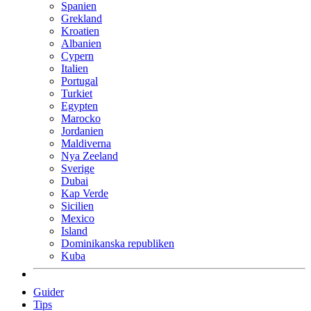
Spanien
Grekland
Kroatien
Albanien
Cypern
Italien
Portugal
Turkiet
Egypten
Marocko
Jordanien
Maldiverna
Nya Zeeland
Sverige
Dubai
Kap Verde
Sicilien
Mexico
Island
Dominikanska republiken
Kuba
Guider
Tips