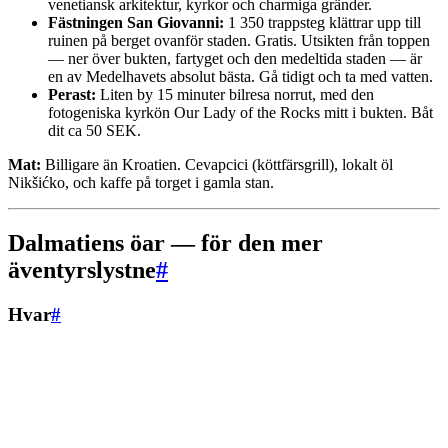
venetiansk arkitektur, kyrkor och charmiga gränder.
Fästningen San Giovanni:
1 350 trappsteg klättrar upp till
ruinen på berget ovanför staden. Gratis. Utsikten från toppen
— ner över bukten, fartyget och den medeltida staden — är
en av Medelhavets absolut bästa. Gå tidigt och ta med vatten.
Perast:
Liten by 15 minuter bilresa norrut, med den
fotogeniska kyrkön Our Lady of the Rocks mitt i bukten. Båt
dit ca 50 SEK.
Mat:
Billigare än Kroatien. Cevapcici (köttfärsgrill), lokalt öl
Nikšićko, och kaffe på torget i gamla stan.
Dalmatiens öar — för den mer
äventyrslystne
#
Hvar
#