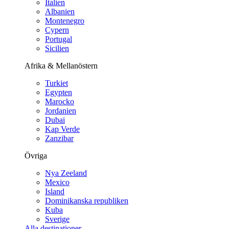
Italien
Albanien
Montenegro
Cypern
Portugal
Sicilien
Afrika & Mellanöstern
Turkiet
Egypten
Marocko
Jordanien
Dubai
Kap Verde
Zanzibar
Övriga
Nya Zeeland
Mexico
Island
Dominikanska republiken
Kuba
Sverige
Alla destinationer