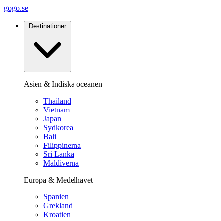
gogo.se
Destinationer
Asien & Indiska oceanen
Thailand
Vietnam
Japan
Sydkorea
Bali
Filippinerna
Sri Lanka
Maldiverna
Europa & Medelhavet
Spanien
Grekland
Kroatien