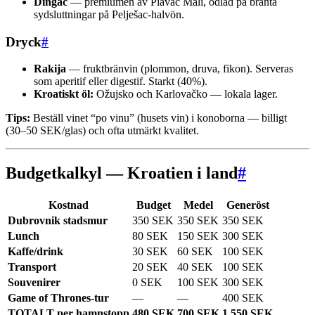
Dingač
— premiumen av Plavac Mali, odlad på branta
sydsluttningar på Pelješac-halvön.
Dryck
#
Rakija
— fruktbränvin (plommon, druva, fikon). Serveras
som aperitif eller digestif. Starkt (40%).
Kroatiskt öl:
Ožujsko och Karlovačko — lokala lager.
Tips:
Beställ vinet “po vinu” (husets vin) i konoborna — billigt
(30–50 SEK/glas) och ofta utmärkt kvalitet.
Budgetkalkyl — Kroatien i land
#
Kostnad
Budget
Medel
Generöst
Dubrovnik stadsmur
350 SEK
350 SEK
350 SEK
Lunch
80 SEK
150 SEK
300 SEK
Kaffe/drink
30 SEK
60 SEK
100 SEK
Transport
20 SEK
40 SEK
100 SEK
Souvenirer
0 SEK
100 SEK
300 SEK
Game of Thrones-tur
—
—
400 SEK
TOTALT per hamnstopp
480 SEK
700 SEK
1 550 SEK