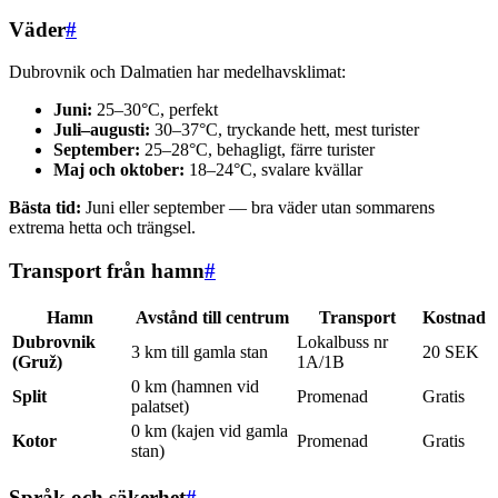
Väder
#
Dubrovnik och Dalmatien har medelhavsklimat:
Juni:
25–30°C, perfekt
Juli–augusti:
30–37°C, tryckande hett, mest turister
September:
25–28°C, behagligt, färre turister
Maj och oktober:
18–24°C, svalare kvällar
Bästa tid:
Juni eller september — bra väder utan sommarens
extrema hetta och trängsel.
Transport från hamn
#
Hamn
Avstånd till centrum
Transport
Kostnad
Dubrovnik
Lokalbuss nr
3 km till gamla stan
20 SEK
(Gruž)
1A/1B
0 km (hamnen vid
Split
Promenad
Gratis
palatset)
0 km (kajen vid gamla
Kotor
Promenad
Gratis
stan)
Språk och säkerhet
#