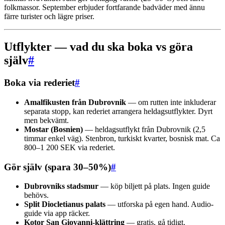
folkmassor. September erbjuder fortfarande badväder med ännu
färre turister och lägre priser.
Utflykter — vad du ska boka vs göra
själv
#
Boka via rederiet
#
Amalfikusten från Dubrovnik
— om rutten inte inkluderar
separata stopp, kan rederiet arrangera heldagsutflykter. Dyrt
men bekvämt.
Mostar (Bosnien)
— heldagsutflykt från Dubrovnik (2,5
timmar enkel väg). Stenbron, turkiskt kvarter, bosnisk mat. Ca
800–1 200 SEK via rederiet.
Gör själv (spara 30–50%)
#
Dubrovniks stadsmur
— köp biljett på plats. Ingen guide
behövs.
Split Diocletianus palats
— utforska på egen hand. Audio-
guide via app räcker.
Kotor San Giovanni-klättring
— gratis, gå tidigt.