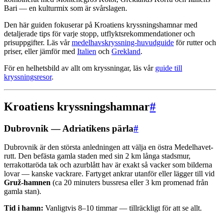
Bari — en kulturmix som är svårslagen.
Den här guiden fokuserar på Kroatiens kryssningshamnar med
detaljerade tips för varje stopp, utflyktsrekommendationer och
prisuppgifter. Läs vår
medelhavskryssning-huvudguide
för rutter och
priser, eller jämför med
Italien
och
Grekland
.
För en helhetsbild av allt om kryssningar, läs vår
guide till
kryssningsresor
.
Kroatiens kryssningshamnar
#
Dubrovnik — Adriatikens pärla
#
Dubrovnik är den största anledningen att välja en östra Medelhavet-
rutt. Den befästa gamla staden med sin 2 km långa stadsmur,
terrakottaröda tak och azurblått hav är exakt så vacker som bilderna
lovar — kanske vackrare. Fartyget ankrar utanför eller lägger till vid
Gruž-hamnen
(ca 20 minuters bussresa eller 3 km promenad från
gamla stan).
Tid i hamn:
Vanligtvis 8–10 timmar — tillräckligt för att se allt.