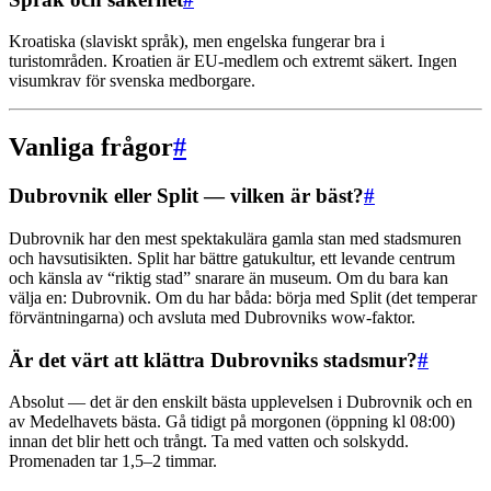
Kroatiska (slaviskt språk), men engelska fungerar bra i
turistområden. Kroatien är EU-medlem och extremt säkert. Ingen
visumkrav för svenska medborgare.
Vanliga frågor
#
Dubrovnik eller Split — vilken är bäst?
#
Dubrovnik har den mest spektakulära gamla stan med stadsmuren
och havsutisikten. Split har bättre gatukultur, ett levande centrum
och känsla av “riktig stad” snarare än museum. Om du bara kan
välja en: Dubrovnik. Om du har båda: börja med Split (det temperar
förväntningarna) och avsluta med Dubrovniks wow-faktor.
Är det värt att klättra Dubrovniks stadsmur?
#
Absolut — det är den enskilt bästa upplevelsen i Dubrovnik och en
av Medelhavets bästa. Gå tidigt på morgonen (öppning kl 08:00)
innan det blir hett och trångt. Ta med vatten och solskydd.
Promenaden tar 1,5–2 timmar.