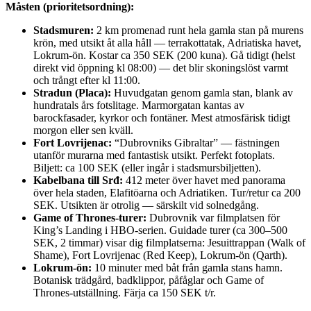
Måsten (prioritetsordning):
Stadsmuren:
2 km promenad runt hela gamla stan på murens
krön, med utsikt åt alla håll — terrakottatak, Adriatiska havet,
Lokrum-ön. Kostar ca 350 SEK (200 kuna). Gå tidigt (helst
direkt vid öppning kl 08:00) — det blir skoningslöst varmt
och trångt efter kl 11:00.
Stradun (Placa):
Huvudgatan genom gamla stan, blank av
hundratals års fotslitage. Marmorgatan kantas av
barockfasader, kyrkor och fontäner. Mest atmosfärisk tidigt
morgon eller sen kväll.
Fort Lovrijenac:
“Dubrovniks Gibraltar” — fästningen
utanför murarna med fantastisk utsikt. Perfekt fotoplats.
Biljett: ca 100 SEK (eller ingår i stadsmursbiljetten).
Kabelbana till Srđ:
412 meter över havet med panorama
över hela staden, Elafitöarna och Adriatiken. Tur/retur ca 200
SEK. Utsikten är otrolig — särskilt vid solnedgång.
Game of Thrones-turer:
Dubrovnik var filmplatsen för
King’s Landing i HBO-serien. Guidade turer (ca 300–500
SEK, 2 timmar) visar dig filmplatserna: Jesuittrappan (Walk of
Shame), Fort Lovrijenac (Red Keep), Lokrum-ön (Qarth).
Lokrum-ön:
10 minuter med båt från gamla stans hamn.
Botanisk trädgård, badklippor, påfåglar och Game of
Thrones-utställning. Färja ca 150 SEK t/r.