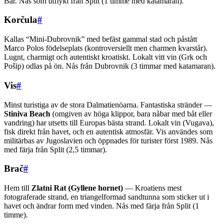
Bar. Nås som utflykt från Split (1 timme med katamaran).
Korčula
#
Kallas “Mini-Dubrovnik” med befäst gammal stad och påstått
Marco Polos födelseplats (kontroversiellt men charmen kvarstår).
Lugnt, charmigt och autentiskt kroatiskt. Lokalt vitt vin (Grk och
Pošip) odlas på ön. Nås från Dubrovnik (3 timmar med katamaran).
Vis
#
Minst turistiga av de stora Dalmatienöarna. Fantastiska stränder —
Stiniva Beach
(omgiven av höga klippor, bara nåbar med båt eller
vandring) har utsetts till Europas bästa strand. Lokalt vin (Vugava),
fisk direkt från havet, och en autentisk atmosfär. Vis användes som
militärbas av Jugoslavien och öppnades för turister först 1989. Nås
med färja från Split (2,5 timmar).
Brač
#
Hem till
Zlatni Rat (Gyllene hornet)
— Kroatiens mest
fotograferade strand, en triangelformad sandtunna som sticker ut i
havet och ändrar form med vinden. Nås med färja från Split (1
timme).