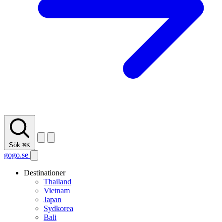
Sök
⌘K
gogo.se
Destinationer
Thailand
Vietnam
Japan
Sydkorea
Bali