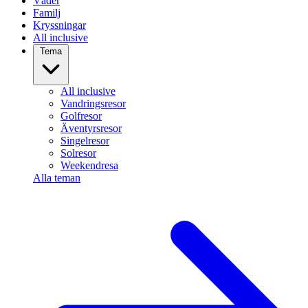
Väder
Familj
Kryssningar
All inclusive
Tema
All inclusive
Vandringsresor
Golfresor
Äventyrsresor
Singelresor
Solresor
Weekendresa
Alla teman