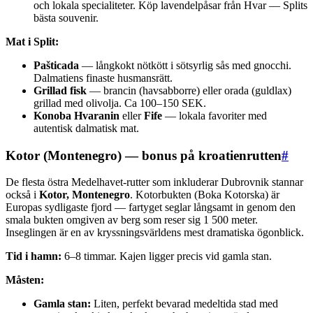
och lokala specialiteter. Köp lavendelpåsar från Hvar — Splits
bästa souvenir.
Mat i Split:
Pašticada
— långkokt nötkött i sötsyrlig sås med gnocchi.
Dalmatiens finaste husmansrätt.
Grillad fisk
— brancin (havsabborre) eller orada (guldlax)
grillad med olivolja. Ca 100–150 SEK.
Konoba Hvaranin
eller
Fife
— lokala favoriter med
autentisk dalmatisk mat.
Kotor (Montenegro) — bonus på kroatienrutten
#
De flesta östra Medelhavet-rutter som inkluderar Dubrovnik stannar
också i
Kotor, Montenegro
. Kotorbukten (Boka Kotorska) är
Europas sydligaste fjord — fartyget seglar långsamt in genom den
smala bukten omgiven av berg som reser sig 1 500 meter.
Inseglingen är en av kryssningsvärldens mest dramatiska ögonblick.
Tid i hamn:
6–8 timmar. Kajen ligger precis vid gamla stan.
Måsten:
Gamla stan:
Liten, perfekt bevarad medeltida stad med