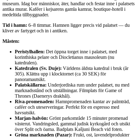
museum. Idag bor människor, äter, handlar och festar inne i palatsets
antika murar. Kaféer i kejsarens gamla kamrar, boutique-hotell i
medeltida tillbyggnader.
Tid i hamn:
6–8 timmar. Hamnen ligger precis vid palatset — du
kliver av fartyget och in i antiken.
Måsten:
Peristylhallen:
Det öppna torget inne i palatset, med
korinthiska pelare och Diocletianus mausoleum (nu
katedralen).
Katedralen (Sv. Duje):
Världens äldsta katedral i bruk (år
305). Klättra upp i klocktornet (ca 30 SEK) för
panoramautsikt.
Palatskällarna:
Underjordiska rum under palatset, nu med
marknadsstånd och utställningar. Filmplats för Game of
Thrones (Daenerys drakhål).
Riva-promenaden:
Hamnpromenaden kantar av palmträd,
caféer och uteserveringar. Perfekt för en espresso med
havsutsikt.
Marjan-halvön:
Grönt parkområde 15 minuter promenad
västerut. Vandringsled, gammal judisk kyrkogård och utsikt
över Split och öarna. Badplats Kašjuni Beach vid foten.
Gröna marknaden (Pazar):
Frukt, ost, lavendelprodukter