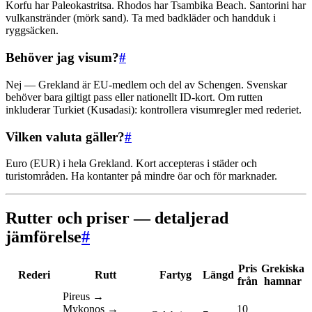
Korfu har Paleokastritsa. Rhodos har Tsambika Beach. Santorini har
vulkanstränder (mörk sand). Ta med badkläder och handduk i
ryggsäcken.
Behöver jag visum?
#
Nej — Grekland är EU-medlem och del av Schengen. Svenskar
behöver bara giltigt pass eller nationellt ID-kort. Om rutten
inkluderar Turkiet (Kusadasi): kontrollera visumregler med rederiet.
Vilken valuta gäller?
#
Euro (EUR) i hela Grekland. Kort accepteras i städer och
turistområden. Ha kontanter på mindre öar och för marknader.
Rutter och priser — detaljerad
jämförelse
#
Pris
Grekiska
Rederi
Rutt
Fartyg
Längd
från
hamnar
Pireus →
Mykonos →
10