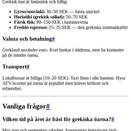
Grekisk mat är fantastisk och billig:
Gyros/souvlaki:
30–50 SEK — bästa snacket
Horiatiki (grekisk sallad):
50–70 SEK
Färsk fisk:
80–150 SEK i hamntaverna
Freddo espresso:
25–35 SEK — den grekiska sommarkaffet
Valuta och betalning
#
Grekland använder euro. Kort funkar i städerna, men ha kontanter
på de mindre öarna.
Transport
#
Lokalbussar är billiga (10–20 SEK). Taxi finns i alla hamnar. Hyra
ATV/scooter på öarna är populärt men kräver körkort och
erfarenhet.
Vanliga frågor
#
Vilken tid på året är bäst för grekiska öarna?
#
Maj–juni och september–oktober. Sommarens högsäsong (juli–