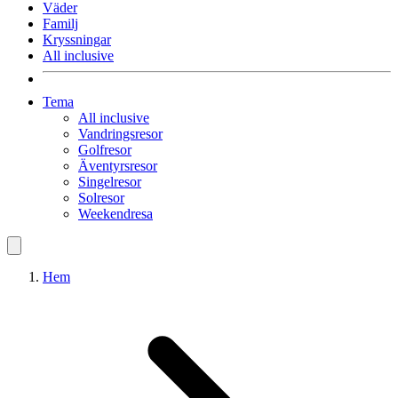
Väder
Familj
Kryssningar
All inclusive
Tema
All inclusive
Vandringsresor
Golfresor
Äventyrsresor
Singelresor
Solresor
Weekendresa
Hem