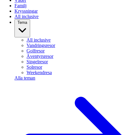
Väder
Familj
Kryssningar
All inclusive
Tema
All inclusive
Vandringsresor
Golfresor
Äventyrsresor
Singelresor
Solresor
Weekendresa
Alla teman