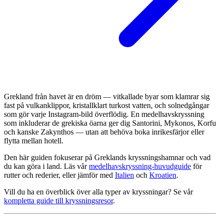
Grekland från havet är en dröm — vitkallade byar som klamrar sig
fast på vulkanklippor, kristallklart turkost vatten, och solnedgångar
som gör varje Instagram-bild överflödig. En medelhavskryssning
som inkluderar de grekiska öarna ger dig Santorini, Mykonos, Korfu
och kanske Zakynthos — utan att behöva boka inrikesfärjor eller
flytta mellan hotell.
Den här guiden fokuserar på Greklands kryssningshamnar och vad
du kan göra i land. Läs vår
medelhavskryssning-huvudguide
för
rutter och rederier, eller jämför med
Italien
och
Kroatien
.
Vill du ha en överblick över alla typer av kryssningar? Se vår
kompletta guide till kryssningsresor
.