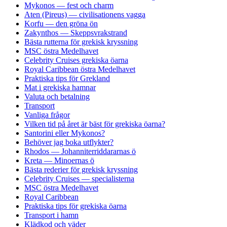
Mykonos — fest och charm
Aten (Pireus) — civilisationens vagga
Korfu — den gröna ön
Zakynthos — Skeppsvrakstrand
Bästa rutterna för grekisk kryssning
MSC östra Medelhavet
Celebrity Cruises grekiska öarna
Royal Caribbean östra Medelhavet
Praktiska tips för Grekland
Mat i grekiska hamnar
Valuta och betalning
Transport
Vanliga frågor
Vilken tid på året är bäst för grekiska öarna?
Santorini eller Mykonos?
Behöver jag boka utflykter?
Rhodos — Johanniterriddararnas ö
Kreta — Minoernas ö
Bästa rederier för grekisk kryssning
Celebrity Cruises — specialisterna
MSC östra Medelhavet
Royal Caribbean
Praktiska tips för grekiska öarna
Transport i hamn
Klädkod och väder