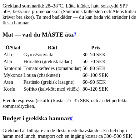
Grekland sommartid: 28–38°C. Lätta kläder, hatt, solskydd SPF
50+, bekväma promenadskor (Santorinis kullersten och Atens kullar
kräver bra skor). Ta med badkläder — du kan bada vid stränder i de
flesta hamnar.
Mat — vad du MÅSTE äta
#
Ö/Stad
Rätt
Pris
Alla
Gyros/souvlaki
30–50 SEK
Alla
Horiatiki (grekisk sallad)
50–70 SEK
Santorini
Tomatokeftedes (tomatbollar)
50–80 SEK
Mykonos
Louza (charkuteri)
60–100 SEK
Aten
Pastitsio (grekisk lasagne)
60–90 SEK
Korfu
Sofrito (kalvkött med vitlök)
80–120 SEK
Freddo espresso (iskaffe) kostar 25–35 SEK och är det perfekta
sommardrycken.
Budget i grekiska hamnar
#
Grekland är billigare än de flesta medelhavsländer. En hel dag i
hamn med lunch, transport och en ingång kostar ca 300–500 SEK