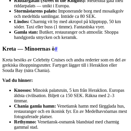
Riddargatan (Street of the Knights):
Medeltida gata med
riddarpalats — unikt i Europa.
Stormästarens palats:
Imponerande borg med mosaikgolv
och medeltida samlingar. Inträde ca 80 SEK.
Lindos:
Charmig vit by med akropol på klipptopp, 50 km
söder. Taxi eller buss (1 timme). Fantastiska vyer.
Gamla stan:
Butiker, restauranger och atmosfär. Shoppa
handgjorda smycken och keramik.
Kreta — Minoernas ö
#
Kreta besöks av Celebrity Cruises och andra rederier som en del av
grekiska öhoppningsrutter. Fartyget lägger till i Heraklion eller
Souda Bay (nära Chania).
Vad du hinner:
Knossos:
Minoisk palatsruin, 5 km från Heraklion. Europas
äldsta civilisation. Biljett ca 150 SEK. Räkna med 2–3
timmar.
Chania gamla hamn:
Venetiansk hamn med färgglada hus,
restauranger och en ikonisk fyr. En av Medelhavsöarnas mest
fotograferade platser.
Rethymno:
Venetiansk-osmansk blandstad med charmig
gammal stad.