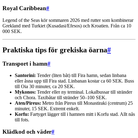
Royal Caribbean
#
Legend of the Seas kör sommaren 2026 med rutter som kombinerar
Grekland med Turkiet (Kusadasi/Efesos) och Kroatien. Från ca 10
000 SEK.
Praktiska tips för grekiska öarna
#
Transport i hamn
#
Santorini:
Tender (liten båt) till Fira hamn, sedan linbana
eller åsna upp till Fira stad. Linbanan kostar ca 60 SEK. Buss
till Oia 30 minuter, ca 20 SEK.
Mykonos:
Tender eller ny terminal. Lokalbussar till stränder
och Chora. Taxibåtar till stränder 50–100 SEK.
Aten/Pireus:
Metro från Pireus till Monastiraki (centrum) 25
minuter, 15 SEK. Extremt enkelt.
Korfu:
Fartyget lägger till i hamnen mitt i Korfu stad. Allt nås
till fots.
Klädkod och väder
#