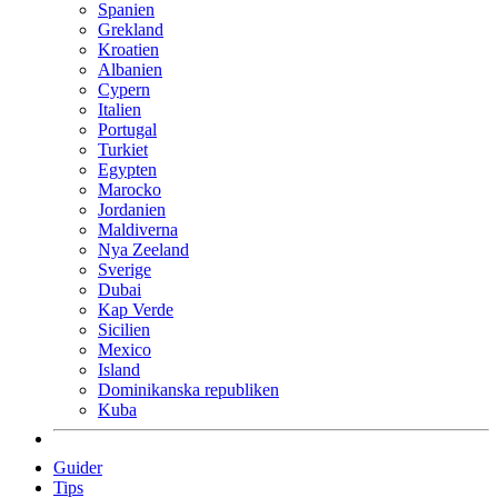
Spanien
Grekland
Kroatien
Albanien
Cypern
Italien
Portugal
Turkiet
Egypten
Marocko
Jordanien
Maldiverna
Nya Zeeland
Sverige
Dubai
Kap Verde
Sicilien
Mexico
Island
Dominikanska republiken
Kuba
Guider
Tips