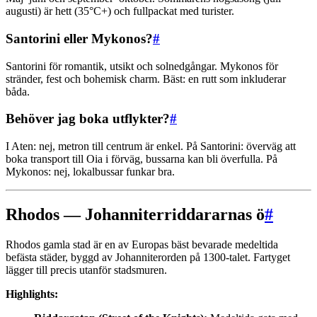
augusti) är hett (35°C+) och fullpackat med turister.
Santorini eller Mykonos?
#
Santorini för romantik, utsikt och solnedgångar. Mykonos för
stränder, fest och bohemisk charm. Bäst: en rutt som inkluderar
båda.
Behöver jag boka utflykter?
#
I Aten: nej, metron till centrum är enkel. På Santorini: överväg att
boka transport till Oia i förväg, bussarna kan bli överfulla. På
Mykonos: nej, lokalbussar funkar bra.
Rhodos — Johanniterriddararnas ö
#
Rhodos gamla stad är en av Europas bäst bevarade medeltida
befästa städer, byggd av Johanniterorden på 1300-talet. Fartyget
lägger till precis utanför stadsmuren.
Highlights: