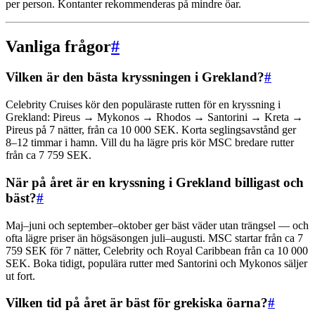
per person. Kontanter rekommenderas på mindre öar.
Vanliga frågor
#
Vilken är den bästa kryssningen i Grekland?
#
Celebrity Cruises kör den populäraste rutten för en kryssning i
Grekland: Pireus → Mykonos → Rhodos → Santorini → Kreta →
Pireus på 7 nätter, från ca 10 000 SEK. Korta seglingsavstånd ger
8–12 timmar i hamn. Vill du ha lägre pris kör MSC bredare rutter
från ca 7 759 SEK.
När på året är en kryssning i Grekland billigast och
bäst?
#
Maj–juni och september–oktober ger bäst väder utan trängsel — och
ofta lägre priser än högsäsongen juli–augusti. MSC startar från ca 7
759 SEK för 7 nätter, Celebrity och Royal Caribbean från ca 10 000
SEK. Boka tidigt, populära rutter med Santorini och Mykonos säljer
ut fort.
Vilken tid på året är bäst för grekiska öarna?
#