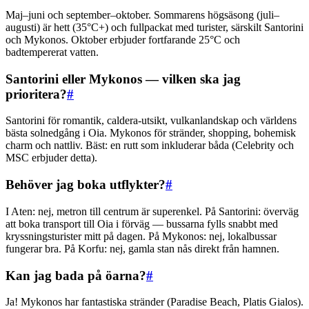
Maj–juni och september–oktober. Sommarens högsäsong (juli–
augusti) är hett (35°C+) och fullpackat med turister, särskilt Santorini
och Mykonos. Oktober erbjuder fortfarande 25°C och
badtempererat vatten.
Santorini eller Mykonos — vilken ska jag
prioritera?
#
Santorini för romantik, caldera-utsikt, vulkanlandskap och världens
bästa solnedgång i Oia. Mykonos för stränder, shopping, bohemisk
charm och nattliv. Bäst: en rutt som inkluderar båda (Celebrity och
MSC erbjuder detta).
Behöver jag boka utflykter?
#
I Aten: nej, metron till centrum är superenkel. På Santorini: överväg
att boka transport till Oia i förväg — bussarna fylls snabbt med
kryssningsturister mitt på dagen. På Mykonos: nej, lokalbussar
fungerar bra. På Korfu: nej, gamla stan nås direkt från hamnen.
Kan jag bada på öarna?
#
Ja! Mykonos har fantastiska stränder (Paradise Beach, Platis Gialos).