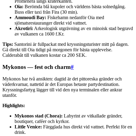
Promenera längs kraterkanten.
Oia:
Berömda blå kupoler och världens bästa solnedgång.
Buss eller taxi från Fira (30 min).
Ammoudi Bay:
Fiskehamn nedanför Oia med
sjömatsrestauranger direkt vid vattnet.
Akrotiri:
Arkeologisk utgrävning av en minoisk stad begravd
av vulkanen ca 1600 f.Kr.
Tips:
Santorini är fullpackat med kryssningsturister mitt på dagen.
Gå direkt till Oia tidigt på morgonen för bästa upplevelse.
Calderabåt till vulkanen kostar ca 200 SEK.
Mykonos — fest och charm
#
Mykonos har två ansikten: dagtid är det pittoreska gränder och
väderkvarnar, nattetid är det Europas hetaste partydestination.
Kryssningsfartyg lägger till vid den nya terminalen eller ankrar
utanför.
Highlights:
Mykonos stad (Chora):
Labyrint av vitkallade gränder,
boutiquer, caféer och kyrkor.
Little Venice:
Färgglada hus direkt vid vattnet. Perfekt för en
drink.