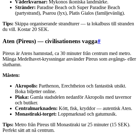
Väderkvarnar:
Mykonos ikoniska landmärke.
Stränder:
Paradise Beach och Super Paradise Beach
(partystrand), Psarou (lyx), Platis Gialos (familjevänlig).
Tips:
Skippa organiserande strandturer — ta lokalbuss till stranden
du vill. Kostar 20 SEK.
Aten (Pireus) — civilisationens vagga
#
Pireus är Atens hamnstad, ca 30 minuter från centrum med metro.
Många Medelhavet-kryssningar använder Pireus som avgångs- eller
sluthamn.
Måsten:
Akropolis:
Parthenon, Erechtheion och fantastisk utsikt.
Boka biljetter online.
Plaka:
Gamla stadsdelen nedanför Akropolis med tavernor
och butiker.
Centralmarknaden:
Kött, fisk, kryddor — autentisk Aten.
Monastiraki-torget:
Loppmarknad och gatumusik.
Tips:
Metro från Pireus till Monastiraki tar 25 minuter (15 SEK).
Perfekt sätt att nå centrum.