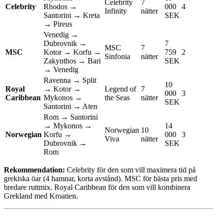
Celebrity
7
Celebrity
Rhodos →
000
4
Infinity
nätter
Santorini → Kreta
SEK
→ Pireus
Venedig →
Dubrovnik →
7
MSC
7
MSC
Kotor → Korfu →
759
2
Sinfonia
nätter
Zakynthos → Bari
SEK
→ Venedig
Ravenna → Split
10
Royal
→ Kotor →
Legend of
7
000
3
Caribbean
Mykonos →
the Seas
nätter
SEK
Santorini → Aten
Rom → Santorini
→ Mykonos →
14
Norwegian
10
Norwegian
Korfu →
000
3
Viva
nätter
Dubrovnik →
SEK
Rom
Rekommendation:
Celebrity för den som vill maximera tid på
grekiska öar (4 hamnar, korta avstånd). MSC för bästa pris med
bredare ruttmix. Royal Caribbean för den som vill kombinera
Grekland med Kroatien.