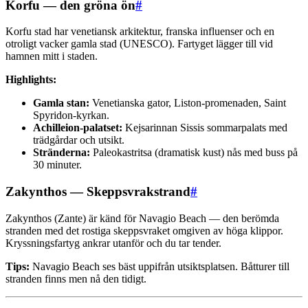
Korfu — den gröna ön
#
Korfu stad har venetiansk arkitektur, franska influenser och en
otroligt vacker gamla stad (UNESCO). Fartyget lägger till vid
hamnen mitt i staden.
Highlights:
Gamla stan:
Venetianska gator, Liston-promenaden, Saint
Spyridon-kyrkan.
Achilleion-palatset:
Kejsarinnan Sissis sommarpalats med
trädgårdar och utsikt.
Stränderna:
Paleokastritsa (dramatisk kust) nås med buss på
30 minuter.
Zakynthos — Skeppsvrakstrand
#
Zakynthos (Zante) är känd för Navagio Beach — den berömda
stranden med det rostiga skeppsvraket omgiven av höga klippor.
Kryssningsfartyg ankrar utanför och du tar tender.
Tips:
Navagio Beach ses bäst uppifrån utsiktsplatsen. Båtturer till
stranden finns men nå den tidigt.