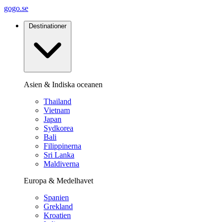
gogo.se
Destinationer
Asien & Indiska oceanen
Thailand
Vietnam
Japan
Sydkorea
Bali
Filippinerna
Sri Lanka
Maldiverna
Europa & Medelhavet
Spanien
Grekland
Kroatien