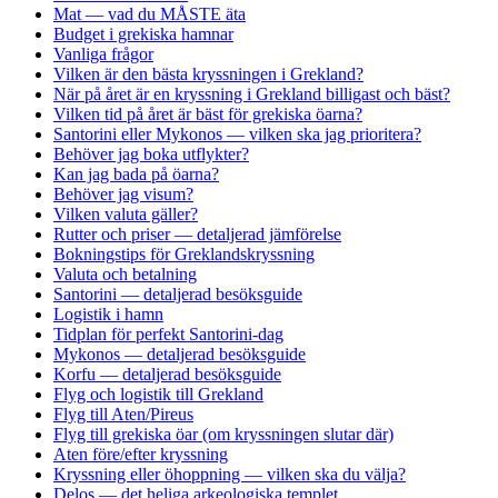
Mat — vad du MÅSTE äta
Budget i grekiska hamnar
Vanliga frågor
Vilken är den bästa kryssningen i Grekland?
När på året är en kryssning i Grekland billigast och bäst?
Vilken tid på året är bäst för grekiska öarna?
Santorini eller Mykonos — vilken ska jag prioritera?
Behöver jag boka utflykter?
Kan jag bada på öarna?
Behöver jag visum?
Vilken valuta gäller?
Rutter och priser — detaljerad jämförelse
Bokningstips för Greklandskryssning
Valuta och betalning
Santorini — detaljerad besöksguide
Logistik i hamn
Tidplan för perfekt Santorini-dag
Mykonos — detaljerad besöksguide
Korfu — detaljerad besöksguide
Flyg och logistik till Grekland
Flyg till Aten/Pireus
Flyg till grekiska öar (om kryssningen slutar där)
Aten före/efter kryssning
Kryssning eller öhoppning — vilken ska du välja?
Delos — det heliga arkeologiska templet