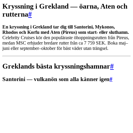
Kryssning i Grekland — öarna, Aten och
rutterna
#
En kryssning i Grekland tar dig till Santorini, Mykonos,
Rhodos och Korfu med Aten (Pireus) som start- eller sluthamn.
Celebrity Cruises kör den populäraste öhoppningsrutten från Pireus,
medan MSC erbjuder bredare rutter från ca 7 759 SEK. Boka maj–
juni eller september–oktober för bäst väder utan trängsel.
Greklands bästa kryssningshamnar
#
Santorini — vulkanön som alla känner igen
#