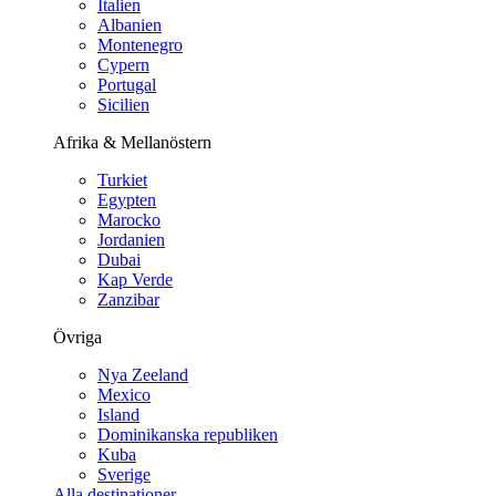
Italien
Albanien
Montenegro
Cypern
Portugal
Sicilien
Afrika & Mellanöstern
Turkiet
Egypten
Marocko
Jordanien
Dubai
Kap Verde
Zanzibar
Övriga
Nya Zeeland
Mexico
Island
Dominikanska republiken
Kuba
Sverige
Alla destinationer