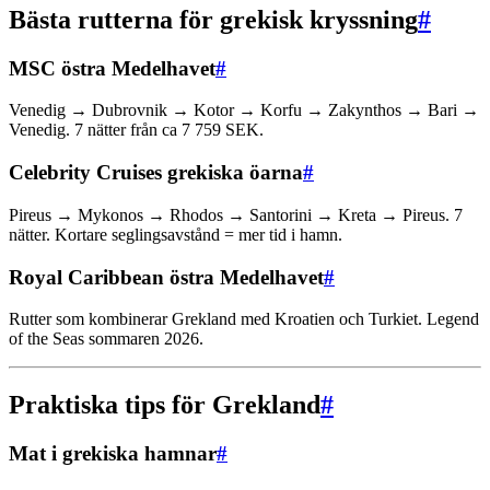
Bästa rutterna för grekisk kryssning
#
MSC östra Medelhavet
#
Venedig → Dubrovnik → Kotor → Korfu → Zakynthos → Bari →
Venedig. 7 nätter från ca 7 759 SEK.
Celebrity Cruises grekiska öarna
#
Pireus → Mykonos → Rhodos → Santorini → Kreta → Pireus. 7
nätter. Kortare seglingsavstånd = mer tid i hamn.
Royal Caribbean östra Medelhavet
#
Rutter som kombinerar Grekland med Kroatien och Turkiet. Legend
of the Seas sommaren 2026.
Praktiska tips för Grekland
#
Mat i grekiska hamnar
#