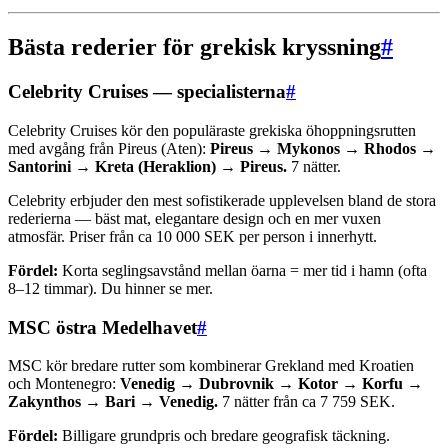
Bästa rederier för grekisk kryssning
#
Celebrity Cruises — specialisterna
#
Celebrity Cruises kör den populäraste grekiska öhoppningsrutten
med avgång från Pireus (Aten):
Pireus → Mykonos → Rhodos →
Santorini → Kreta (Heraklion) → Pireus.
7 nätter.
Celebrity erbjuder den mest sofistikerade upplevelsen bland de stora
rederierna — bäst mat, elegantare design och en mer vuxen
atmosfär. Priser från ca 10 000 SEK per person i innerhytt.
Fördel:
Korta seglingsavstånd mellan öarna = mer tid i hamn (ofta
8–12 timmar). Du hinner se mer.
MSC östra Medelhavet
#
MSC kör bredare rutter som kombinerar Grekland med Kroatien
och Montenegro:
Venedig → Dubrovnik → Kotor → Korfu →
Zakynthos → Bari → Venedig.
7 nätter från ca 7 759 SEK.
Fördel:
Billigare grundpris och bredare geografisk täckning.