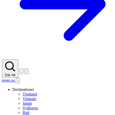
Sök
⌘K
gogo.se
Destinationer
Thailand
Vietnam
Japan
Sydkorea
Bali