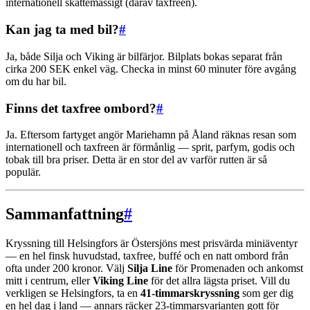
internationell skattemässigt (därav taxfreen).
Kan jag ta med bil?
#
Ja, både Silja och Viking är bilfärjor. Bilplats bokas separat från
cirka 200 SEK enkel väg. Checka in minst 60 minuter före avgång
om du har bil.
Finns det taxfree ombord?
#
Ja. Eftersom fartyget angör Mariehamn på Åland räknas resan som
internationell och taxfreen är förmånlig — sprit, parfym, godis och
tobak till bra priser. Detta är en stor del av varför rutten är så
populär.
Sammanfattning
#
Kryssning till Helsingfors är Östersjöns mest prisvärda miniäventyr
— en hel finsk huvudstad, taxfree, buffé och en natt ombord från
ofta under 200 kronor. Välj
Silja Line
för Promenaden och ankomst
mitt i centrum, eller
Viking Line
för det allra lägsta priset. Vill du
verkligen se Helsingfors, ta en
41-timmarskryssning
som ger dig
en hel dag i land — annars räcker 23-timmarsvarianten gott för