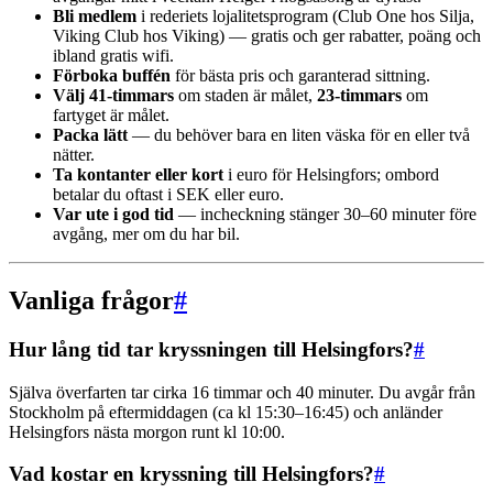
Bli medlem
i rederiets lojalitetsprogram (Club One hos Silja,
Viking Club hos Viking) — gratis och ger rabatter, poäng och
ibland gratis wifi.
Förboka buffén
för bästa pris och garanterad sittning.
Välj 41-timmars
om staden är målet,
23-timmars
om
fartyget är målet.
Packa lätt
— du behöver bara en liten väska för en eller två
nätter.
Ta kontanter eller kort
i euro för Helsingfors; ombord
betalar du oftast i SEK eller euro.
Var ute i god tid
— incheckning stänger 30–60 minuter före
avgång, mer om du har bil.
Vanliga frågor
#
Hur lång tid tar kryssningen till Helsingfors?
#
Själva överfarten tar cirka 16 timmar och 40 minuter. Du avgår från
Stockholm på eftermiddagen (ca kl 15:30–16:45) och anländer
Helsingfors nästa morgon runt kl 10:00.
Vad kostar en kryssning till Helsingfors?
#