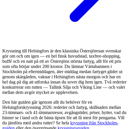
Kryssning till Helsingfors är den klassiska Östersjöresan svenskar
gör om och om igen — en hel finsk huvudstad, taxfree-shopping,
buffé och en natt på ett av Östersjöns största fartyg, allt för ett pris
som ofta börjar under 200 kronor. Du lämnar Värtahamnen i
Stockholm på eftermiddagen, äter middag medan fartyget glider ut
genom skärgården, vaknar i Helsingfors nästa morgon och har en
hel dag på dig att utforska innan du sover dig hem igen. Två rederier
konkurrerar om rutten — Tallink Silja och Viking Line — och valet
mellan dem avgör mycket av upplevelsen.
Den här guiden går igenom allt du behöver för en
Helsingforskryssning 2026: rederier och fartyg, skillnaden mellan
23-timmars- och 41-timmarsresor, avgångstider, priser, hytter, vad du
hinner se i land och de bästa tipsen för att få mest för pengarna. Vill
du jämföra med andra rutter? Se hela
kryssning från Stockholm-
guiden
eller den övergripande
kryssningsguiden
.