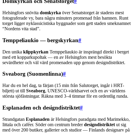
Domkyrkan och Senatstorget
#
Helsingfors snövita
domkyrka
över Senatstorget är stadens mest
fotograferade vy, bara några minuters promenad från hamnen. Runt
torget ligger nyklassicistiska byggnader som gett staden smeknamnet
“Nordens vita stad”.
Temppeliaukio — bergskyrkan
#
Den unika
klippkyrkan
Temppeliaukio är insprängd direkt i berget
med ett kopparkupoltak — en av Helsingfors mest besökta
sevärdheter och väl värd promenaden upp genom designdistriktet.
Sveaborg (Suomenlinna)
#
Har du en hel dag, ta färjan (15 min från Salutorget, ingår i HRT-
biljett) ut till
Sveaborg
, UNESCO-världsarvet och en av världens
största sjöfästningar. Räkna med 3–4 timmar för en ordentlig runda.
Esplanaden och designdistriktet
#
Strandgatan
Esplanaden
är Helsingfors paradgata med Marimekko,
Iittala och caféer. Söder om centrum breder
designdistriktet
ut sig
med över 200 butiker, gallerier och studior — Finlands designarv på