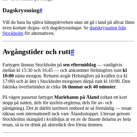
Dagskryssning
#
Vill du bara ha själva båtupplevelsen utan att gå i land på allvar finns
även kortare dygns- och dagskryssningar. Se
dagskryssning från
Stockholm
för alternativen.
Avgångstider och rutt
#
Fartygen lämnar Stockholm på
sen eftermiddag
— vanligtvis
mellan kl 15:30 och 16:45 — och ankommer Helsingfors runt
kl
10:00
nästa morgon. Returen avgår Helsingfors på kvällen (ca kl
17:00) och är åter i Stockholm morgonen därpå runt kl 10:00. Den
faktiska överfartstiden är cirka
16 timmar och 40 minuter
.
På vägen passerar fartyget
Mariehamn på Åland
(oftast ett kort
stopp på natten, dels för taxfree-reglerna, dels för av- och
påstigning). Det är därför taxfreen ombord är så förmånlig — resan
räknas som internationell tack vare Ålandsstoppet. Utresan genom
Stockholms skärgård i kvällsljus är en av de finaste delarna av hela
resan, så ta en drink på akterdäck den första timmen.