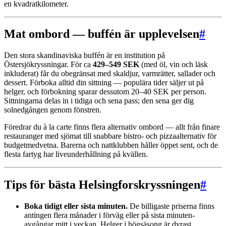
en kvadratkilometer.
Mat ombord — buffén är upplevelsen
#
Den stora skandinaviska buffén är en institution på
Östersjökryssningar. För ca
429–549 SEK
(med öl, vin och läsk
inkluderat) får du obegränsat med skaldjur, varmrätter, sallader och
dessert. Förboka alltid din sittning — populära tider säljer ut på
helger, och förbokning sparar dessutom 20–40 SEK per person.
Sittningarna delas in i tidiga och sena pass; den sena ger dig
solnedgången genom fönstren.
Föredrar du à la carte finns flera alternativ ombord — allt från finare
restauranger med sjömat till snabbare bistro- och pizzaalternativ för
budgetmedvetna. Barerna och nattklubben håller öppet sent, och de
flesta fartyg har liveunderhållning på kvällen.
Tips för bästa Helsingforskryssningen
#
Boka tidigt eller sista minuten.
De billigaste priserna finns
antingen flera månader i förväg eller på sista minuten-
avgångar mitt i veckan. Helger i högsäsong är dyrast.