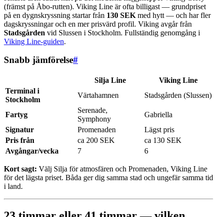
(främst på Åbo-rutten). Viking Line är ofta billigast — grundpriset
på en dygnskryssning startar från
130 SEK
med hytt — och har fler
dagskryssningar och en mer prisvärd profil. Viking avgår från
Stadsgården
vid Slussen i Stockholm. Fullständig genomgång i
Viking Line-guiden
.
Snabb jämförelse
#
Silja Line
Viking Line
Terminal i
Värtahamnen
Stadsgården (Slussen)
Stockholm
Serenade,
Fartyg
Gabriella
Symphony
Signatur
Promenaden
Lägst pris
Pris från
ca 200 SEK
ca 130 SEK
Avgångar/vecka
7
6
Kort sagt:
Välj Silja för atmosfären och Promenaden, Viking Line
för det lägsta priset. Båda ger dig samma stad och ungefär samma tid
i land.
23 timmar eller 41 timmar — vilken