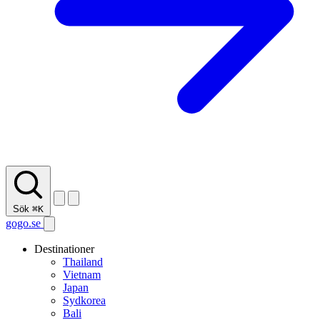
Sök
⌘K
gogo.se
Destinationer
Thailand
Vietnam
Japan
Sydkorea
Bali