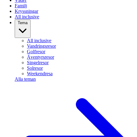
Väder
Familj
Kryssningar
All inclusive
Tema
All inclusive
Vandringsresor
Golfresor
Äventyrsresor
Singelresor
Solresor
Weekendresa
Alla teman