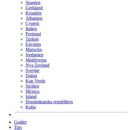
Spanien
Grekland
Kroatien
Albanien
Cypern
Italien
Portugal
Turkiet
Egypten
Marocko
Jordanien
Maldiverna
Nya Zeeland
Sverige
Dubai
Kap Verde
Sicilien
Mexico
Island
Dominikanska republiken
Kuba
Guider
Tips