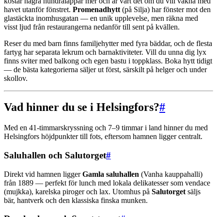
kostar några hundralappar mer och är värt det om du vill vakna med
havet utanför fönstret.
Promenadhytt
(på Silja) har fönster mot den
glastäckta inomhusgatan — en unik upplevelse, men räkna med
visst ljud från restaurangerna nedanför till sent på kvällen.
Reser du med barn finns familjehytter med fyra bäddar, och de flesta
fartyg har separata lekrum och barnaktiviteter. Vill du unna dig lyx
finns sviter med balkong och egen bastu i toppklass. Boka hytt tidigt
— de bästa kategorierna säljer ut först, särskilt på helger och under
skollov.
Vad hinner du se i Helsingfors?
#
Med en 41-timmarskryssning och 7–9 timmar i land hinner du med
Helsingfors höjdpunkter till fots, eftersom hamnen ligger centralt.
Saluhallen och Salutorget
#
Direkt vid hamnen ligger
Gamla saluhallen
(Vanha kauppahalli)
från 1889 — perfekt för lunch med lokala delikatesser som vendace
(mujkka), karelska piroger och lax. Utomhus på
Salutorget
säljs
bär, hantverk och den klassiska finska munken.