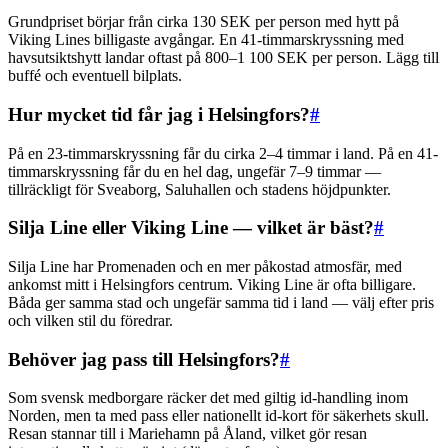
Grundpriset börjar från cirka 130 SEK per person med hytt på
Viking Lines billigaste avgångar. En 41-timmarskryssning med
havsutsiktshytt landar oftast på 800–1 100 SEK per person. Lägg till
buffé och eventuell bilplats.
Hur mycket tid får jag i Helsingfors?
#
På en 23-timmarskryssning får du cirka 2–4 timmar i land. På en 41-
timmarskryssning får du en hel dag, ungefär 7–9 timmar —
tillräckligt för Sveaborg, Saluhallen och stadens höjdpunkter.
Silja Line eller Viking Line — vilket är bäst?
#
Silja Line har Promenaden och en mer påkostad atmosfär, med
ankomst mitt i Helsingfors centrum. Viking Line är ofta billigare.
Båda ger samma stad och ungefär samma tid i land — välj efter pris
och vilken stil du föredrar.
Behöver jag pass till Helsingfors?
#
Som svensk medborgare räcker det med giltig id-handling inom
Norden, men ta med pass eller nationellt id-kort för säkerhets skull.
Resan stannar till i Mariehamn på Åland, vilket gör resan