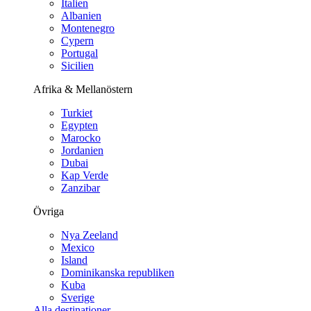
Italien
Albanien
Montenegro
Cypern
Portugal
Sicilien
Afrika & Mellanöstern
Turkiet
Egypten
Marocko
Jordanien
Dubai
Kap Verde
Zanzibar
Övriga
Nya Zeeland
Mexico
Island
Dominikanska republiken
Kuba
Sverige
Alla destinationer