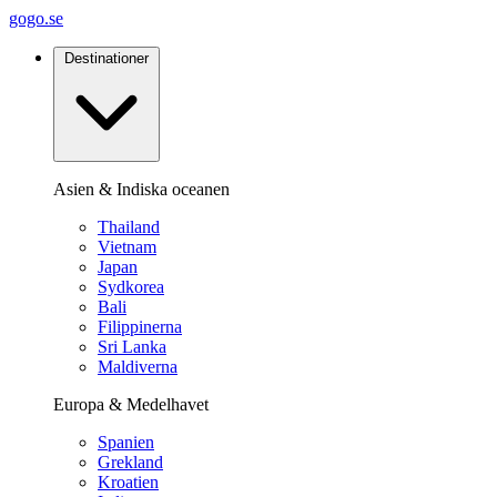
gogo.se
Destinationer
Asien & Indiska oceanen
Thailand
Vietnam
Japan
Sydkorea
Bali
Filippinerna
Sri Lanka
Maldiverna
Europa & Medelhavet
Spanien
Grekland
Kroatien