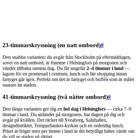
23-timmarskryssning (en natt ombord)
#
Den snabba varianten: du avgår från Stockholm på eftermiddagen,
sover en natt ombord, är framme i Helsingfors på morgonen och
vänder tillbaka samma dag. Du får ungefär
2–4 timmar i land
—
lagom för en promenad i centrum, lunch och lite shopping innan
fartyget går igen. Perfekt om det är fartyget och buffén som är målet
snarare än staden.
41-timmarskryssning (två nätter ombord)
#
Den långa varianten ger dig en
hel dag i Helsingfors
— cirka 7–9
timmar i land. Du anländer på morgonen, har dagen på dig och
avgår på kvällen. Det räcker till Sveaborg, Saluhallen,
designdistriktet, Temppeliaukio-kyrkan och en ordentlig lunch.
Priset är högre men per timme i land är det betydligt bättre värde om
du vill se staden på riktigt.