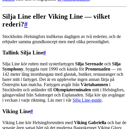
Silja Line eller Viking Line — vilket
rederi?
#
Stockholm–Helsingfors trafikeras dagligen av två rederier, och de
erbjuder samma grundkoncept men med olika personlighet.
Tallink Silja Line
#
Silja Line kör rutten med systerfartygen
Silja Serenade
och
Silja
Symphony
, byggda runt 1990 och kända för
Promenaden
— en
142 meter lång inomhusgata med glastak, butiker, restauranger och
barer mitt i fartyget. Det är en upplevelse ingen annan färja på
Östersjön kan matcha. Fartygen avgår från
Värtahamnen
i
Stockholm och anländer till
Olympiaterminalen
mitt i Helsingfors,
gångavstånd från Salutorget och Esplanaden. Silja kör sju avgångar
i veckan i varje riktning. Läs mer i vår
Silja Line-guide
.
Viking Line
#
Viking Line kör Helsingforsrutten med
Viking Gabriella
och har de
senaste åren satsat hårt på det moderna flaggskeppet Viking Glory