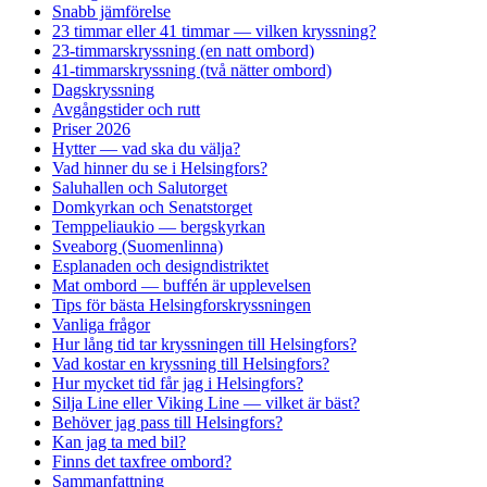
Snabb jämförelse
23 timmar eller 41 timmar — vilken kryssning?
23-timmarskryssning (en natt ombord)
41-timmarskryssning (två nätter ombord)
Dagskryssning
Avgångstider och rutt
Priser 2026
Hytter — vad ska du välja?
Vad hinner du se i Helsingfors?
Saluhallen och Salutorget
Domkyrkan och Senatstorget
Temppeliaukio — bergskyrkan
Sveaborg (Suomenlinna)
Esplanaden och designdistriktet
Mat ombord — buffén är upplevelsen
Tips för bästa Helsingforskryssningen
Vanliga frågor
Hur lång tid tar kryssningen till Helsingfors?
Vad kostar en kryssning till Helsingfors?
Hur mycket tid får jag i Helsingfors?
Silja Line eller Viking Line — vilket är bäst?
Behöver jag pass till Helsingfors?
Kan jag ta med bil?
Finns det taxfree ombord?
Sammanfattning