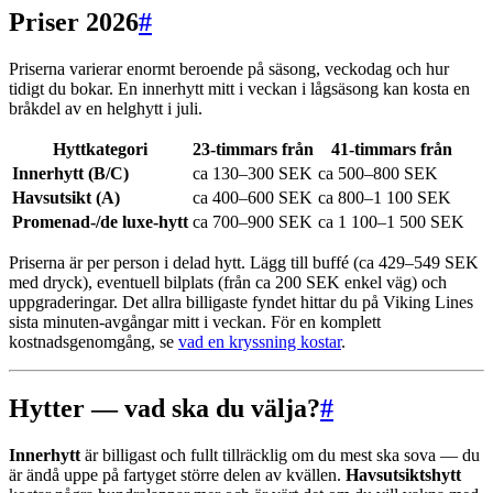
Priser 2026
#
Priserna varierar enormt beroende på säsong, veckodag och hur
tidigt du bokar. En innerhytt mitt i veckan i lågsäsong kan kosta en
bråkdel av en helghytt i juli.
Hyttkategori
23-timmars från
41-timmars från
Innerhytt (B/C)
ca 130–300 SEK
ca 500–800 SEK
Havsutsikt (A)
ca 400–600 SEK
ca 800–1 100 SEK
Promenad-/de luxe-hytt
ca 700–900 SEK
ca 1 100–1 500 SEK
Priserna är per person i delad hytt. Lägg till buffé (ca 429–549 SEK
med dryck), eventuell bilplats (från ca 200 SEK enkel väg) och
uppgraderingar. Det allra billigaste fyndet hittar du på Viking Lines
sista minuten-avgångar mitt i veckan. För en komplett
kostnadsgenomgång, se
vad en kryssning kostar
.
Hytter — vad ska du välja?
#
Innerhytt
är billigast och fullt tillräcklig om du mest ska sova — du
är ändå uppe på fartyget större delen av kvällen.
Havsutsiktshytt