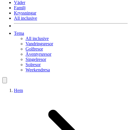
Väder
Familj
Kryssningar
All inclusive
Tema
All inclusive
Vandringsresor
Golfresor
Äventyrsresor
Singelresor
Solresor
Weekendresa
Hem