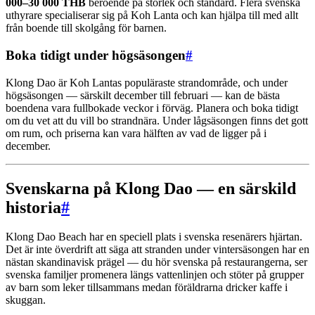
000–30 000 THB
beroende på storlek och standard. Flera svenska
uthyrare specialiserar sig på Koh Lanta och kan hjälpa till med allt
från boende till skolgång för barnen.
Boka tidigt under högsäsongen
#
Klong Dao är Koh Lantas populäraste strandområde, och under
högsäsongen — särskilt december till februari — kan de bästa
boendena vara fullbokade veckor i förväg. Planera och boka tidigt
om du vet att du vill bo strandnära. Under lågsäsongen finns det gott
om rum, och priserna kan vara hälften av vad de ligger på i
december.
Svenskarna på Klong Dao — en särskild
historia
#
Klong Dao Beach har en speciell plats i svenska resenärers hjärtan.
Det är inte överdrift att säga att stranden under vintersäsongen har en
nästan skandinavisk prägel — du hör svenska på restaurangerna, ser
svenska familjer promenera längs vattenlinjen och stöter på grupper
av barn som leker tillsammans medan föräldrarna dricker kaffe i
skuggan.