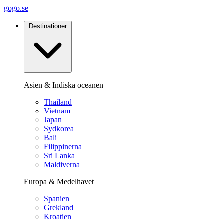
gogo.se
Destinationer
Asien & Indiska oceanen
Thailand
Vietnam
Japan
Sydkorea
Bali
Filippinerna
Sri Lanka
Maldiverna
Europa & Medelhavet
Spanien
Grekland
Kroatien