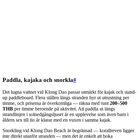
Paddla, kajaka och snorkla
#
Det lugna vattnet vid Klong Dao passar utmärkt för kajak och stand-
up paddleboard. Flera ställen längs stranden hyr ut utrustning per
timme, och priserna är överkomliga — räkna med runt
200–500
THB
per timme beroende på aktivitet. Att paddla ut längs
strandlinjen i solnedgångsljuset är en upplevelse som även barn i
åldern sex till tio år klarar med en vuxen i samma kajak.
Snorkling vid Klong Dao Beach är begränsad — korallreven ligger
inte direkt utanför stranden — men det är enkelt att boka