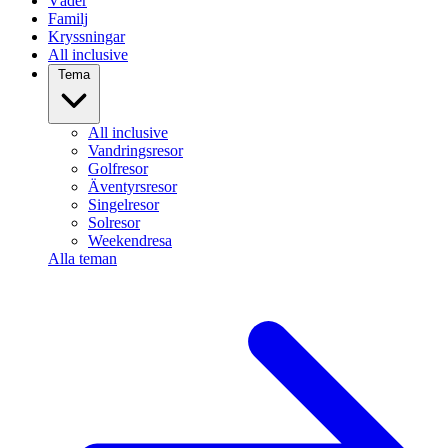
Väder
Familj
Kryssningar
All inclusive
Tema
All inclusive
Vandringsresor
Golfresor
Äventyrsresor
Singelresor
Solresor
Weekendresa
Alla teman