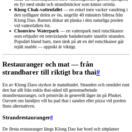
en fyr med utsikt och strandsträckor som känns orörda.
Klong Chak-vattenfallet
— en enkel men vacker vandring i
den sydligare delen av ön, ungefär 40 minuters bilresa från
Klong Dao. Barnen älskar att plaska i den naturliga poolen
vid vattenfallets fot.
Chomview Waterpark
— en vattenpark med rutschkanor
som erbjuder ett omväxlande badalternativ utanför stranden.
Populärt bland barn, men tänk på att en del rutschkanor går
rejält snabbt — uppsikt är viktigt.
Restauranger och mat — från
strandbarer till riktigt bra thai
#
En av Klong Daos styrkor är matutbudet. Stranden och området runt
den har allt från enkla thai-stånd till genomarbetade
strandrestauranger, och prisnivån är generellt lägre än på Phuket.
Oavsett om familjen vill ha pad thai i sanden eller pizza vid poolen
finns alternativen.
Strandrestauranger
#
De flesta restauranger längs Klong Dao har bord och sittplatser