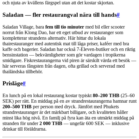
och njuta av kvällens färgspel utan att det kostar skjortan.
Saladan — fler restaurangval nära till hands
#
Saladan Village, bara
fem till tio minuter
med bil eller scooter
norrut från Klong Dao, har ett eget utbud av restauranger som
kompletterar strandens alternativ. Här hittar du lokala
thairestauranger med autentisk mat till låga priser, kaféer med bra
kaffe och bagerier. Saladan har också 7-Eleven-butiker och en riktig
bensinstation — bekvämligheter som gör vardagen i tropikerna
smidigare. Fiskrestaurangerna vid piren är särskilt värda ett besök —
här serveras fångsten från dagen, ofta grillad och serverad med
thailändska tillbehör.
Prisläge
#
En lunch på en lokal restaurang kostar typiskt
80–200 THB
(25–60
SEK) per rätt. En middag på en av strandrestaurangerna hamnar runt
200–500 THB
per person med dryck. Jämfört med Phukets
strandrestauranger är det märkbart billigare, och kvaliteten håller
minst lika hög nivå. En familj på fyra kan äta en utmärkt middag på
stranden för under
2 000 THB
— ungefär 600 SEK — inklusive
drinkar till föräldrarna.