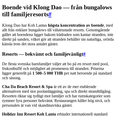
Boende vid Klong Dao — från bungalows
till familjeresorts
#
Klong Dao har Koh Lantas
högsta koncentration av boende
, med
allt från enklare bungalows till välutrustade resorts. Genomgående
gäller att boendena ligger bakom trädraden som kantar stranden, inte
direkt på sanden, vilket gör att stranden behåller sin naturliga, orörda
känsla trots det stora antalet gäster.
Resorts — bekvämt och familjevänligt
#
De flesta svenska barnfamiljer väljer att bo på en resort med pool,
frukostbuffé och möjlighet att promenera till stranden. Priserna
ligger generellt på
1 500–5 000 THB
per natt beroende på standard
och säsong.
Cha Da Beach Resort & Spa
är ett av de mer etablerade
alternativen med stor poolanläggning, spa och direkt strandtillgång.
Resorten riktar sig tydligt mot familjer och har rumskategorier som
rymmer fyra personer bekvämt. Restaurangen håller hög nivå, och
personalen är van vid skandinaviska gäster.
Holiday Inn Resort Koh Lanta
erbjuder internationell standard