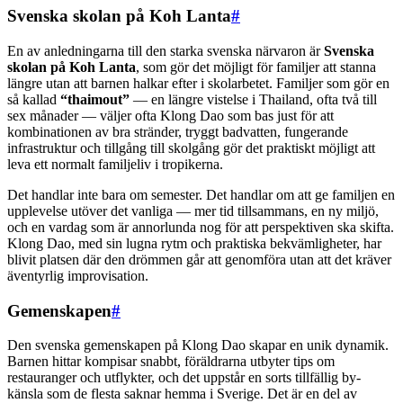
Svenska skolan på Koh Lanta
#
En av anledningarna till den starka svenska närvaron är
Svenska
skolan på Koh Lanta
, som gör det möjligt för familjer att stanna
längre utan att barnen halkar efter i skolarbetet. Familjer som gör en
så kallad
“thaimout”
— en längre vistelse i Thailand, ofta två till
sex månader — väljer ofta Klong Dao som bas just för att
kombinationen av bra stränder, tryggt badvatten, fungerande
infrastruktur och tillgång till skolgång gör det praktiskt möjligt att
leva ett normalt familjeliv i tropikerna.
Det handlar inte bara om semester. Det handlar om att ge familjen en
upplevelse utöver det vanliga — mer tid tillsammans, en ny miljö,
och en vardag som är annorlunda nog för att perspektiven ska skifta.
Klong Dao, med sin lugna rytm och praktiska bekvämligheter, har
blivit platsen där den drömmen går att genomföra utan att det kräver
äventyrlig improvisation.
Gemenskapen
#
Den svenska gemenskapen på Klong Dao skapar en unik dynamik.
Barnen hittar kompisar snabbt, föräldrarna utbyter tips om
restauranger och utflykter, och det uppstår en sorts tillfällig by-
känsla som de flesta saknar hemma i Sverige. Det är en del av