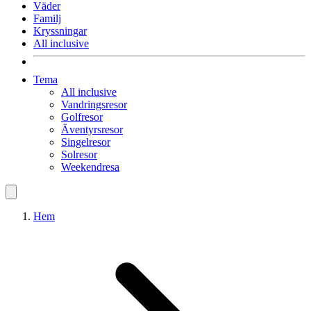
Väder
Familj
Kryssningar
All inclusive
Tema
All inclusive
Vandringsresor
Golfresor
Äventyrsresor
Singelresor
Solresor
Weekendresa
Hem