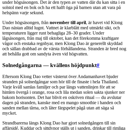
under högsäsongen. Det är den typen av vatten där du kan sitta i en
solstol med en bok och ha ett halft öga på barnen utan att vara på
helspänn varje sekund.
Under högsäsongen, från
november till april
, är havet vid Klong
Dao nästan alltid lugnt. Vattnet är klarblått med utmärkt sikt, och
temperaturen ligger runt behagliga 28–30 grader. Under
lågsäsongen, från maj till oktober, kan det förekomma kraftigare
vågor och enstaka regnbyar, men Klong Dao är generellt skyddad
och sällan drabbad av de värsta förhållandena. Stranden är bred nog
att behålla gott om sandyta även vid högvatten.
Solnedgångarna — kvällens höjdpunkt
#
Eftersom Klong Dao vetter västerut över Andamanhavet bjuder
stranden på solnedgångar som hör till de finaste i hela Thailand.
Varje kväll samlas familjer och par längs vattenlinjen för att se
himlen övergå i orange, rosa och lila medan solen sakta sjunker ner
bakom horisonten. Det har blivit en oskriven ritual — du avslutar
dagen på stranden, kanske med en mango smoothie i handen och
sanden mellan tårna, och låter färgspelet pågå utan att säga så
mycket.
Strandbarerna längs Klong Dao har gjort solnedgången till sin
affärsidé. Kuddar och sittdynor ställs ut i sanden, drinkar till rimliga