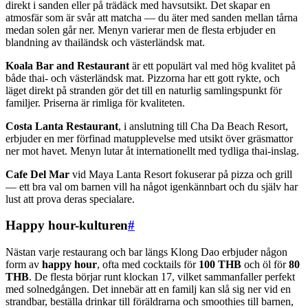
direkt i sanden eller på trädäck med havsutsikt. Det skapar en
atmosfär som är svår att matcha — du äter med sanden mellan tårna
medan solen går ner. Menyn varierar men de flesta erbjuder en
blandning av thailändsk och västerländsk mat.
Koala Bar and Restaurant
är ett populärt val med hög kvalitet på
både thai- och västerländsk mat. Pizzorna har ett gott rykte, och
läget direkt på stranden gör det till en naturlig samlingspunkt för
familjer. Priserna är rimliga för kvaliteten.
Costa Lanta Restaurant
, i anslutning till Cha Da Beach Resort,
erbjuder en mer förfinad matupplevelse med utsikt över gräsmattor
ner mot havet. Menyn lutar åt internationellt med tydliga thai-inslag.
Cafe Del Mar
vid Maya Lanta Resort fokuserar på pizza och grill
— ett bra val om barnen vill ha något igenkännbart och du själv har
lust att prova deras specialare.
Happy hour-kulturen
#
Nästan varje restaurang och bar längs Klong Dao erbjuder någon
form av
happy hour
, ofta med cocktails för
100 THB
och öl för
80
THB
. De flesta börjar runt klockan 17, vilket sammanfaller perfekt
med solnedgången. Det innebär att en familj kan slå sig ner vid en
strandbar, beställa drinkar till föräldrarna och smoothies till barnen,