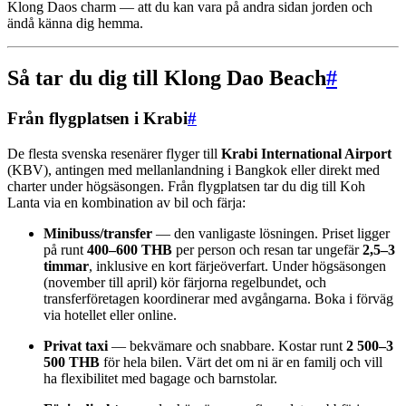
Klong Daos charm — att du kan vara på andra sidan jorden och
ändå känna dig hemma.
Så tar du dig till Klong Dao Beach
#
Från flygplatsen i Krabi
#
De flesta svenska resenärer flyger till
Krabi International Airport
(KBV), antingen med mellanlandning i Bangkok eller direkt med
charter under högsäsongen. Från flygplatsen tar du dig till Koh
Lanta via en kombination av bil och färja:
Minibuss/transfer
— den vanligaste lösningen. Priset ligger
på runt
400–600 THB
per person och resan tar ungefär
2,5–3
timmar
, inklusive en kort färjeöverfart. Under högsäsongen
(november till april) kör färjorna regelbundet, och
transferföretagen koordinerar med avgångarna. Boka i förväg
via hotellet eller online.
Privat taxi
— bekvämare och snabbare. Kostar runt
2 500–3
500 THB
för hela bilen. Värt det om ni är en familj och vill
ha flexibilitet med bagage och barnstolar.