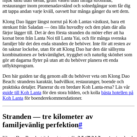
mjuk sand utan stenar, grunt vatten utan farliga strömmar,
restauranger inom promenadavstånd och solnedgångar som får dig
att tappa andan varje kväll, oavsett hur många gånger du sett dem.
Klong Dao ligger längst norrut på Koh Lantas västkust, bara ett
stenkast från Saladan — öns lilla huvudby och den plats där alla
färjor lägger till. Det är den första stranden du möter efter att ha
korsat bron från Lanta Noi till Lanta Yai, och för många svenska
familjer blir det den enda stranden de behöver. Inte för att resten av
ön saknar lockelse, utan för att Klong Dao har den där sällsynta
kombinationen av bekvämlighet, trygghet och naturlig skönhet som
gör att dagarna flyter på utan att du behöver planera ett enda
utflyktsprogram.
Den här guiden tar dig genom allt du behöver veta om Klong Dao
Beach: strandens karaktär, badvillkor, restauranger, boende och
praktiska detaljer. Planerar du en bredare Koh Lanta-resa? Läs vår
guide till Koh Lanta
för den stora bilden, och kolla
bästa hotellen på
Koh Lanta
för boenderekommendationer.
Stranden — tre kilometer av
familjevänlig perfektion
#