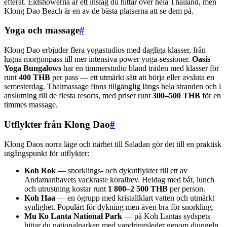
efteråt. Eldshowerna är ett inslag du hittar över hela Thailand, men
Klong Dao Beach är en av de bästa platserna att se dem på.
Yoga och massage
#
Klong Dao erbjuder flera yogastudios med dagliga klasser, från
lugna morgonpass till mer intensiva power yoga-sessioner.
Oasis
Yoga Bungalows
har en timmerstudio bland träden med klasser för
runt
400 THB
per pass — ett utmärkt sätt att börja eller avsluta en
semesterdag. Thaimassage finns tillgänglig längs hela stranden och i
anslutning till de flesta resorts, med priser runt
300–500 THB
för en
timmes massage.
Utflykter från Klong Dao
#
Klong Daos norra läge och närhet till Saladan gör det till en praktisk
utgångspunkt för utflykter:
Koh Rok
— snorklings- och dykutflykter till ett av
Andamanhavets vackraste korallrev. Heldag med båt, lunch
och utrustning kostar runt
1 800–2 500 THB
per person.
Koh Haa
— en ögrupp med kristallklart vatten och utmärkt
synlighet. Populärt för dykning men även bra för snorkling.
Mu Ko Lanta National Park
— på Koh Lantas sydspets
hittar du nationalparken med vandringsleder genom djungeln,