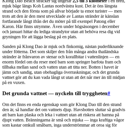
Klong Dao Beach sträcker sig ungefär
2,5 till 3 kilometer
i en bred,
mjuk båge längs Koh Lantas nordvästra kust. Det är öns längsta
strand och den första som på allvar började ta emot turister — men
trots att den är den mest utvecklade av Lantas stränder är känslan
fortfarande långt ifrån det du möter på till exempel Patong eller
Karon. Här finns utrymme. Även under högsäsongen i december
och januari hittar du lediga strandytor utan att behöva resa dig vid
gryningen för att lägga beslag på en plats.
Sanden på Klong Dao är mjuk och finkornig, nästan puderliknande
under fötterna. Det som skiljer den från många andra thailändska
stränder är frånvaron av stenar och korallbitar i vattenlinjen — en
enorm fördel om du reser med barn som springer barfota fram och
tillbaka mellan sand och vatten utan att titta ner. Botten i havet är
jämn och sandig, utan obehagliga överraskningar, och det grunda
vattnet gör att du kan vada långt ut utan att det når mer än till midjan
på en vuxen.
Det grunda vattnet — nyckeln till tryggheten
#
Om det finns en enda egenskap som gör Klong Dao till den strand
den är, så handlar det om vattnets djup. Havsbotten sluttar så gradvis
att barn kan plaska och leka i vattnet utan att riskera att hamna på
djupt vatten. Bränningarna är små och mjuka — inga kraftiga vågor
som kastar omkull småbarn, inga underströmmar att oroa sig för