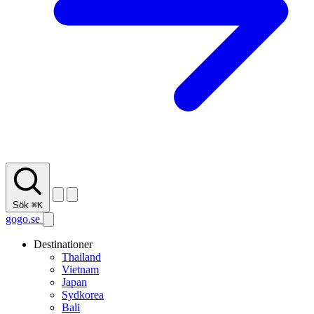
Sök
⌘K
gogo.se
Destinationer
Thailand
Vietnam
Japan
Sydkorea
Bali