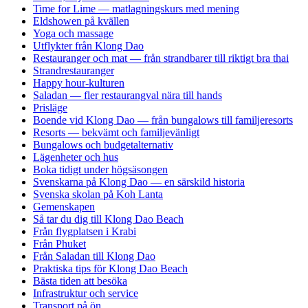
Time for Lime — matlagningskurs med mening
Eldshowen på kvällen
Yoga och massage
Utflykter från Klong Dao
Restauranger och mat — från strandbarer till riktigt bra thai
Strandrestauranger
Happy hour-kulturen
Saladan — fler restaurangval nära till hands
Prisläge
Boende vid Klong Dao — från bungalows till familjeresorts
Resorts — bekvämt och familjevänligt
Bungalows och budgetalternativ
Lägenheter och hus
Boka tidigt under högsäsongen
Svenskarna på Klong Dao — en särskild historia
Svenska skolan på Koh Lanta
Gemenskapen
Så tar du dig till Klong Dao Beach
Från flygplatsen i Krabi
Från Phuket
Från Saladan till Klong Dao
Praktiska tips för Klong Dao Beach
Bästa tiden att besöka
Infrastruktur och service
Transport på ön