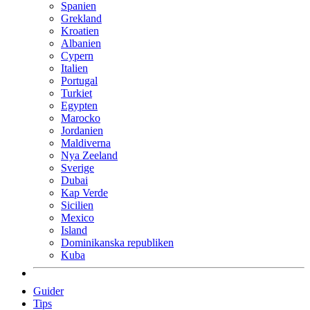
Spanien
Grekland
Kroatien
Albanien
Cypern
Italien
Portugal
Turkiet
Egypten
Marocko
Jordanien
Maldiverna
Nya Zeeland
Sverige
Dubai
Kap Verde
Sicilien
Mexico
Island
Dominikanska republiken
Kuba
Guider
Tips