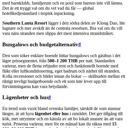
med barnklubb, familjerum och en pool som barnen inte vill lämna.
Det är ett tryggt val om du vet vad du får — global
hotellkedjestandard i tropisk inpackning.
Southern Lanta Resort
ligger i den södra delen av Klong Dao, lite
lugnare och mer avskilt än de centrala resortsen. Bra val om du vill
vara nära stranden men slippa det mest intensiva strandstråket.
Bungalows och budgetalternativ
#
Den som söker enklare boende hittar bungalows och gästhus i det
lägre prissegmentet, från
500–1 200 THB
per natt. Standarden
varierar, men de flesta erbjuder rent och funktionellt boende med
fläkt eller luftkonditionering, eget badrum och närhet till stranden.
Kolla recensioner och bilder innan du bokar — skillnaden mellan ett
riktigt trevligt budgetboende och ett som inte lever upp till
förväntningarna kan vara betydande.
Lägenheter och hus
#
En trend som vuxit bland svenska familjer, särskilt de som stannar
längre, är att hyra
lägenhet eller hus
i området. Det ger tillgång till
kök, mer utrymme och en känsla av att bo lokalt snarare än att vara
turist. Priserna varierar, men för en månad kan du räkna med
15