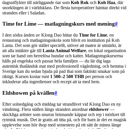
dagsutflykter till närliggande öar som
Koh Rok
och
Koh Haa
, där
snorklingen är i världsklass. De flesta turoperatörer hämtar direkt vid
stranden eller i Saladan.
Time for Lime — matlagningskurs med mening
#
I den södra änden av Klong Dao hittar du
Time for Lime
, en
restaurang och matlagningsskola som blivit en institution på Koh
Lanta. Det som gör stället speciellt, utöver att maten är utmärkt, är
att alla intäkter går till
Lanta Animal Welfare
, en lokal organisation
som tar hand om herrelösa hundar och katter. Matlagningskurserna
hålls på engelska och passar hela familjen — du lär dig laga
autentisk thailändsk mat med professionell vägledning, och hemma i
Sverige kan du sedan bjuda på pad thai som faktiskt smakar som på
riktigt. Kursen kostar runt
1 500–2 500 THB
per person och
inkluderar alla ingredienser och recept att ta med hem.
Eldshowen på kvällen
#
Efter solnedgång och middag tar strandlivet vid Klong Dao en ny
vändning. Flera ställen längs stranden anordnar
eldshower
—
skickliga artister som snurrar brinnande käppar och rep i mörkret till
rytmisk musik. Det är gratis att titta på, och för barn är det en magisk
upplevelse som hör ihop med semestern på ett sätt de minns länge