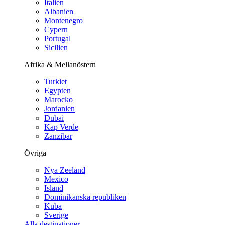
Italien
Albanien
Montenegro
Cypern
Portugal
Sicilien
Afrika & Mellanöstern
Turkiet
Egypten
Marocko
Jordanien
Dubai
Kap Verde
Zanzibar
Övriga
Nya Zeeland
Mexico
Island
Dominikanska republiken
Kuba
Sverige
Alla destinationer