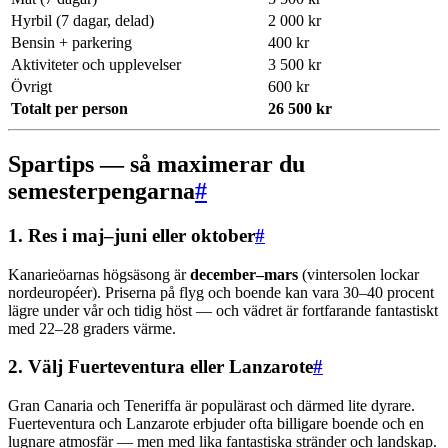
Hyrbil (7 dagar, delad)
2 000 kr
Bensin + parkering
400 kr
Aktiviteter och upplevelser
3 500 kr
Övrigt
600 kr
Totalt per person
26 500 kr
Spartips — så maximerar du
semesterpengarna
#
1. Res i maj–juni eller oktober
#
Kanarieöarnas högsäsong är
december–mars
(vintersolen lockar
nordeuropéer). Priserna på flyg och boende kan vara 30–40 procent
lägre under vår och tidig höst — och vädret är fortfarande fantastiskt
med 22–28 graders värme.
2. Välj Fuerteventura eller Lanzarote
#
Gran Canaria och Teneriffa är populärast och därmed lite dyrare.
Fuerteventura och Lanzarote erbjuder ofta billigare boende och en
lugnare atmosfär — men med lika fantastiska stränder och landskap.