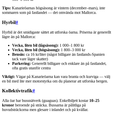
Tips:
Kanarieöarnas högsäsong är vintern (december–mars), inte
sommaren som på fastlandet — det omvända mot Mallorca.
Hyrbil
#
Hyrbil är det smidigaste sättet att utforska öarna. Priserna är generellt
lägre än på Mallorca:
Vecka, liten bil (lågsäsong):
1 000–1 800 kr
Vecka, liten bil (högsäsong):
1 800–3 000 kr
Bensin:
ca 16 kr/liter (något billigare än fastlands-Spanien
tack vare lägre skatter)
Parkering:
Generellt billigare och enklare än på fastlandet,
ofta gratis utanför centra
Viktigt:
Vägar på Kanarieöarna kan vara branta och kurviga — välj
en bil med lite mer motorstyrka om du planerar att utforska bergen.
Kollektivtrafik
#
Alla öar har bussnätverk (guaguas). Enkelbiljett kostar
10–25
kronor
beroende på sträcka. Bussarna är pålitliga på
huvudsträckorna men glesare i inlandet och på kvällar.