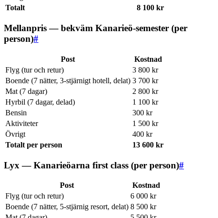
Totalt
8 100 kr
Mellanpris — bekväm Kanarieö-semester (per
person)
#
Post
Kostnad
Flyg (tur och retur)
3 800 kr
Boende (7 nätter, 3-stjärnigt hotell, delat)
3 700 kr
Mat (7 dagar)
2 800 kr
Hyrbil (7 dagar, delad)
1 100 kr
Bensin
300 kr
Aktiviteter
1 500 kr
Övrigt
400 kr
Totalt per person
13 600 kr
Lyx — Kanarieöarna first class (per person)
#
Post
Kostnad
Flyg (tur och retur)
6 000 kr
Boende (7 nätter, 5-stjärnig resort, delat)
8 500 kr
Mat (7 dagar)
5 500 kr