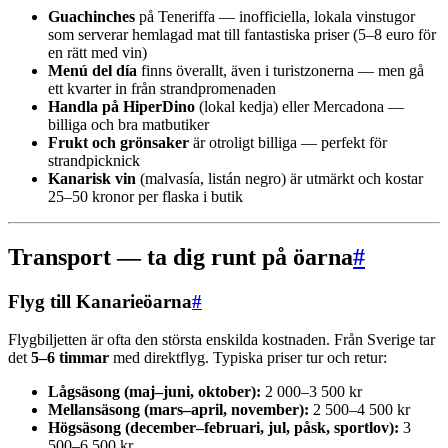
Guachinches
på Teneriffa — inofficiella, lokala vinstugor
som serverar hemlagad mat till fantastiska priser (5–8 euro för
en rätt med vin)
Menú del día
finns överallt, även i turistzonerna — men gå
ett kvarter in från strandpromenaden
Handla på HiperDino
(lokal kedja) eller Mercadona —
billiga och bra matbutiker
Frukt och grönsaker
är otroligt billiga — perfekt för
strandpicknick
Kanarisk vin
(malvasía, listán negro) är utmärkt och kostar
25–50 kronor per flaska i butik
Transport — ta dig runt på öarna
#
Flyg till Kanarieöarna
#
Flygbiljetten är ofta den största enskilda kostnaden. Från Sverige tar
det
5–6 timmar
med direktflyg. Typiska priser tur och retur:
Lågsäsong (maj–juni, oktober):
2 000–3 500 kr
Mellansäsong (mars–april, november):
2 500–4 500 kr
Högsäsong (december–februari, jul, påsk, sportlov):
3
500–6 500 kr