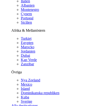
Italien
Albanien
Montenegro
Cypern
Portugal
Sicilien
Afrika & Mellanöstern
Turkiet
Egypten
Marocko
Jordanien
Dubai
Kap Verde
Zanzibar
Övriga
Nya Zeeland
Mexico
Island
Dominikanska republiken
Kuba
Sverige
Alla destinationer