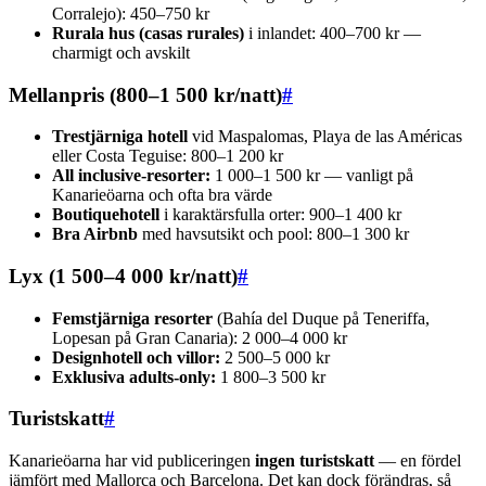
Corralejo): 450–750 kr
Rurala hus (casas rurales)
i inlandet: 400–700 kr —
charmigt och avskilt
Mellanpris (800–1 500 kr/natt)
#
Trestjärniga hotell
vid Maspalomas, Playa de las Américas
eller Costa Teguise: 800–1 200 kr
All inclusive-resorter:
1 000–1 500 kr — vanligt på
Kanarieöarna och ofta bra värde
Boutiquehotell
i karaktärsfulla orter: 900–1 400 kr
Bra Airbnb
med havsutsikt och pool: 800–1 300 kr
Lyx (1 500–4 000 kr/natt)
#
Femstjärniga resorter
(Bahía del Duque på Teneriffa,
Lopesan på Gran Canaria): 2 000–4 000 kr
Designhotell och villor:
2 500–5 000 kr
Exklusiva adults-only:
1 800–3 500 kr
Turistskatt
#
Kanarieöarna har vid publiceringen
ingen turistskatt
— en fördel
jämfört med Mallorca och Barcelona. Det kan dock förändras, så