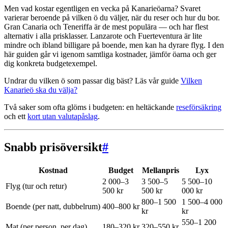
Men vad kostar egentligen en vecka på Kanarieöarna? Svaret
varierar beroende på vilken ö du väljer, när du reser och hur du bor.
Gran Canaria och Teneriffa är de mest populära — och har flest
alternativ i alla prisklasser. Lanzarote och Fuerteventura är lite
mindre och ibland billigare på boende, men kan ha dyrare flyg. I den
här guiden går vi igenom samtliga kostnader, jämför öarna och ger
dig konkreta budgetexempel.
Undrar du vilken ö som passar dig bäst? Läs vår guide
Vilken
Kanarieö ska du välja?
Två saker som ofta glöms i budgeten: en heltäckande
reseförsäkring
och ett
kort utan valutapåslag
.
Snabb prisöversikt
#
Kostnad
Budget
Mellanpris
Lyx
2 000–3
3 500–5
5 500–10
Flyg (tur och retur)
500 kr
500 kr
000 kr
800–1 500
1 500–4 000
Boende (per natt, dubbelrum)
400–800 kr
kr
kr
550–1 200
Mat (per person, per dag)
180–320 kr
320–550 kr