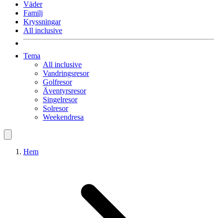
Väder
Familj
Kryssningar
All inclusive
Tema
All inclusive
Vandringsresor
Golfresor
Äventyrsresor
Singelresor
Solresor
Weekendresa
Hem