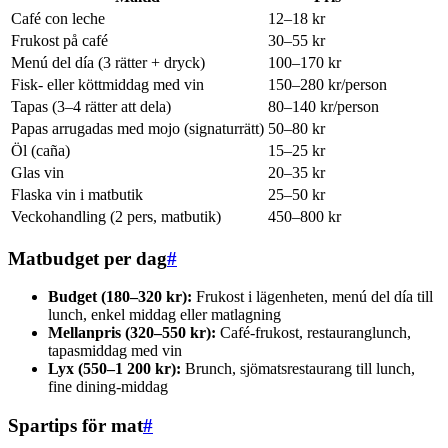
Café con leche
12–18 kr
Frukost på café
30–55 kr
Menú del día (3 rätter + dryck)
100–170 kr
Fisk- eller köttmiddag med vin
150–280 kr/person
Tapas (3–4 rätter att dela)
80–140 kr/person
Papas arrugadas med mojo (signaturrätt)
50–80 kr
Öl (caña)
15–25 kr
Glas vin
20–35 kr
Flaska vin i matbutik
25–50 kr
Veckohandling (2 pers, matbutik)
450–800 kr
Matbudget per dag
#
Budget (180–320 kr):
Frukost i lägenheten, menú del día till
lunch, enkel middag eller matlagning
Mellanpris (320–550 kr):
Café-frukost, restauranglunch,
tapasmiddag med vin
Lyx (550–1 200 kr):
Brunch, sjömatsrestaurang till lunch,
fine dining-middag
Spartips för mat
#