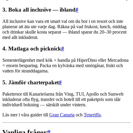
3. Boka all inclusive — ibland
#
All inclusive kan vara ett smart val om du bor i en resort och inte
planerar att äta ute varje dag. Räkna på vad frukost, lunch, middag
och drinkar skulle kosta separat — ibland sparar du 20–30 procent
med allt inkluderat.
4. Matlaga och picknick
#
Semesterlägenhet med kök + handla på HiperDino eller Mercadona
= enorm besparing. Packa en kylväska med smörgåsar, frukt och
vatten för stranddagarna.
5. Jämför charterpaket
#
Paketresor till Kanarieöarna från Ving, TUI, Apollo och Sunweb
inkluderar ofta flyg, transfer och hotell till ett paketpris som slår
individuell bokning — särskilt under vintern.
Läs mer i våra guider till
Gran Canaria
och
Teneriffa
.
Vanliga frågor
#