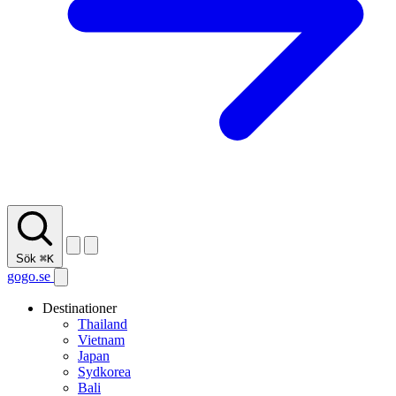
Sök
⌘K
gogo.se
Destinationer
Thailand
Vietnam
Japan
Sydkorea
Bali