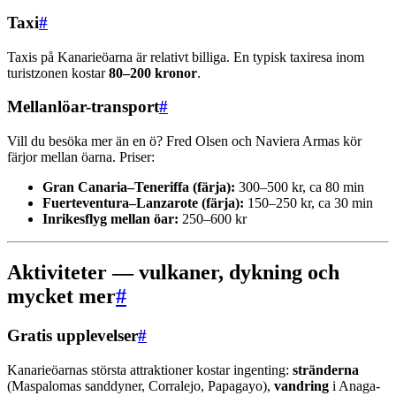
Taxi
#
Taxis på Kanarieöarna är relativt billiga. En typisk taxiresa inom
turistzonen kostar
80–200 kronor
.
Mellanlöar-transport
#
Vill du besöka mer än en ö? Fred Olsen och Naviera Armas kör
färjor mellan öarna. Priser:
Gran Canaria–Teneriffa (färja):
300–500 kr, ca 80 min
Fuerteventura–Lanzarote (färja):
150–250 kr, ca 30 min
Inrikesflyg mellan öar:
250–600 kr
Aktiviteter — vulkaner, dykning och
mycket mer
#
Gratis upplevelser
#
Kanarieöarnas största attraktioner kostar ingenting:
stränderna
(Maspalomas sanddyner, Corralejo, Papagayo),
vandring
i Anaga-