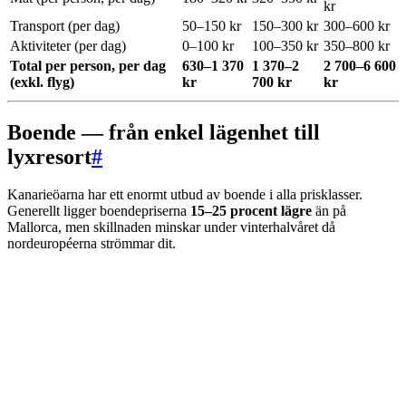
kr
Transport (per dag)
50–150 kr
150–300 kr
300–600 kr
Aktiviteter (per dag)
0–100 kr
100–350 kr
350–800 kr
Total per person, per dag
630–1 370
1 370–2
2 700–6 600
(exkl. flyg)
kr
700 kr
kr
Boende — från enkel lägenhet till
lyxresort
#
Kanarieöarna har ett enormt utbud av boende i alla prisklasser.
Generellt ligger boendepriserna
15–25 procent lägre
än på
Mallorca, men skillnaden minskar under vinterhalvåret då
nordeuropéerna strömmar dit.