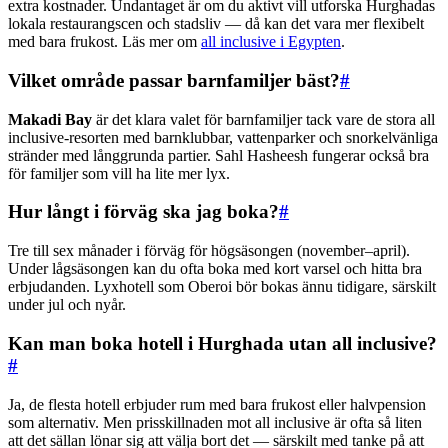
extra kostnader. Undantaget är om du aktivt vill utforska Hurghadas
lokala restaurangscen och stadsliv — då kan det vara mer flexibelt
med bara frukost. Läs mer om
all inclusive i Egypten
.
Vilket område passar barnfamiljer bäst?
#
Makadi Bay
är det klara valet för barnfamiljer tack vare de stora all
inclusive-resorten med barnklubbar, vattenparker och snorkelvänliga
stränder med långgrunda partier. Sahl Hasheesh fungerar också bra
för familjer som vill ha lite mer lyx.
Hur långt i förväg ska jag boka?
#
Tre till sex månader i förväg för högsäsongen (november–april).
Under lågsäsongen kan du ofta boka med kort varsel och hitta bra
erbjudanden. Lyxhotell som Oberoi bör bokas ännu tidigare, särskilt
under jul och nyår.
Kan man boka hotell i Hurghada utan all inclusive?
#
Ja, de flesta hotell erbjuder rum med bara frukost eller halvpension
som alternativ. Men prisskillnaden mot all inclusive är ofta så liten
att det sällan lönar sig att välja bort det — särskilt med tanke på att