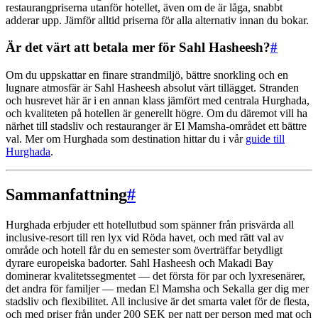
restaurangpriserna utanför hotellet, även om de är låga, snabbt
adderar upp. Jämför alltid priserna för alla alternativ innan du bokar.
Är det värt att betala mer för Sahl Hasheesh?
#
Om du uppskattar en finare strandmiljö, bättre snorkling och en
lugnare atmosfär är Sahl Hasheesh absolut värt tillägget. Stranden
och husrevet här är i en annan klass jämfört med centrala Hurghada,
och kvaliteten på hotellen är generellt högre. Om du däremot vill ha
närhet till stadsliv och restauranger är El Mamsha-området ett bättre
val. Mer om Hurghada som destination hittar du i vår
guide till
Hurghada
.
Sammanfattning
#
Hurghada erbjuder ett hotellutbud som spänner från prisvärda all
inclusive-resort till ren lyx vid Röda havet, och med rätt val av
område och hotell får du en semester som överträffar betydligt
dyrare europeiska badorter. Sahl Hasheesh och Makadi Bay
dominerar kvalitetssegmentet — det första för par och lyxresenärer,
det andra för familjer — medan El Mamsha och Sekalla ger dig mer
stadsliv och flexibilitet. All inclusive är det smarta valet för de flesta,
och med priser från under 200 SEK per natt per person med mat och