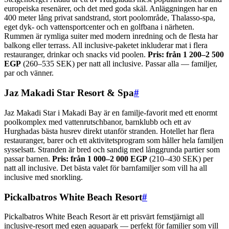
europeiska resenärer, och det med goda skäl. Anläggningen har en
400 meter lång privat sandstrand, stort poolområde, Thalasso-spa,
eget dyk- och vattensportcenter och en golfbana i närheten.
Rummen är rymliga suiter med modern inredning och de flesta har
balkong eller terrass. All inclusive-paketet inkluderar mat i flera
restauranger, drinkar och snacks vid poolen.
Pris: från 1 200–2 500
EGP
(260–535 SEK) per natt all inclusive. Passar alla — familjer,
par och vänner.
Jaz Makadi Star Resort & Spa
#
Jaz Makadi Star i Makadi Bay är en familje-favorit med ett enormt
poolkomplex med vattenrutschbanor, barnklubb och ett av
Hurghadas bästa husrev direkt utanför stranden. Hotellet har flera
restauranger, barer och ett aktivitetsprogram som håller hela familjen
sysselsatt. Stranden är bred och sandig med långgrunda partier som
passar barnen.
Pris: från 1 000–2 000 EGP
(210–430 SEK) per
natt all inclusive. Det bästa valet för barnfamiljer som vill ha all
inclusive med snorkling.
Pickalbatros White Beach Resort
#
Pickalbatros White Beach Resort är ett prisvärt femstjärnigt all
inclusive-resort med egen aquapark — perfekt för familjer som vill