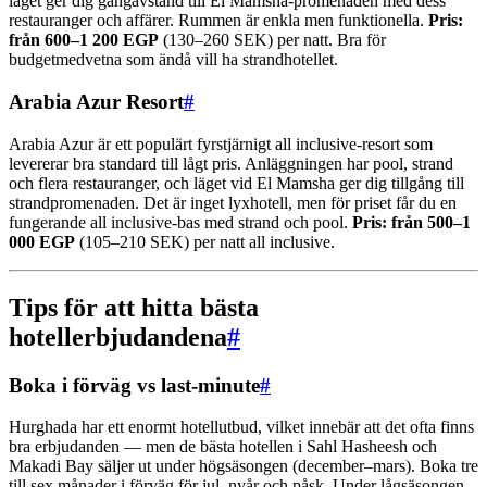
läget ger dig gångavstånd till El Mamsha-promenaden med dess
restauranger och affärer. Rummen är enkla men funktionella.
Pris:
från 600–1 200 EGP
(130–260 SEK) per natt. Bra för
budgetmedvetna som ändå vill ha strandhotellet.
Arabia Azur Resort
#
Arabia Azur är ett populärt fyrstjärnigt all inclusive-resort som
levererar bra standard till lågt pris. Anläggningen har pool, strand
och flera restauranger, och läget vid El Mamsha ger dig tillgång till
strandpromenaden. Det är inget lyxhotell, men för priset får du en
fungerande all inclusive-bas med strand och pool.
Pris: från 500–1
000 EGP
(105–210 SEK) per natt all inclusive.
Tips för att hitta bästa
hotellerbjudandena
#
Boka i förväg vs last-minute
#
Hurghada har ett enormt hotellutbud, vilket innebär att det ofta finns
bra erbjudanden — men de bästa hotellen i Sahl Hasheesh och
Makadi Bay säljer ut under högsäsongen (december–mars). Boka tre
till sex månader i förväg för jul, nyår och påsk. Under lågsäsongen