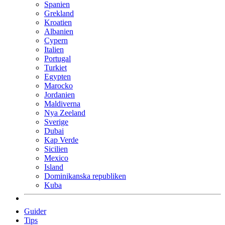
Spanien
Grekland
Kroatien
Albanien
Cypern
Italien
Portugal
Turkiet
Egypten
Marocko
Jordanien
Maldiverna
Nya Zeeland
Sverige
Dubai
Kap Verde
Sicilien
Mexico
Island
Dominikanska republiken
Kuba
Guider
Tips