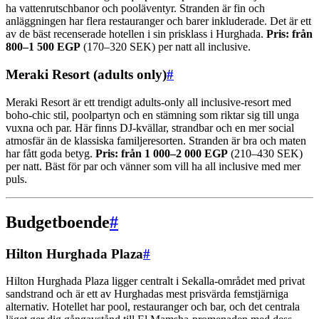
ha vattenrutschbanor och pooläventyr. Stranden är fin och
anläggningen har flera restauranger och barer inkluderade. Det är ett
av de bäst recenserade hotellen i sin prisklass i Hurghada.
Pris: från
800–1 500 EGP
(170–320 SEK) per natt all inclusive.
Meraki Resort (adults only)
#
Meraki Resort är ett trendigt adults-only all inclusive-resort med
boho-chic stil, poolpartyn och en stämning som riktar sig till unga
vuxna och par. Här finns DJ-kvällar, strandbar och en mer social
atmosfär än de klassiska familjeresorten. Stranden är bra och maten
har fått goda betyg.
Pris: från 1 000–2 000 EGP
(210–430 SEK)
per natt. Bäst för par och vänner som vill ha all inclusive med mer
puls.
Budgetboende
#
Hilton Hurghada Plaza
#
Hilton Hurghada Plaza ligger centralt i Sekalla-området med privat
sandstrand och är ett av Hurghadas mest prisvärda femstjärniga
alternativ. Hotellet har pool, restauranger och bar, och det centrala