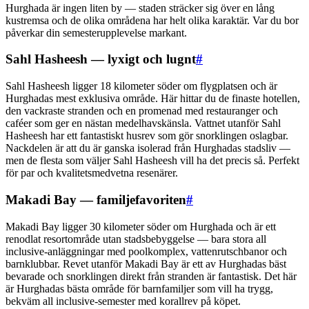
Hurghada är ingen liten by — staden sträcker sig över en lång
kustremsa och de olika områdena har helt olika karaktär. Var du bor
påverkar din semesterupplevelse markant.
Sahl Hasheesh — lyxigt och lugnt
#
Sahl Hasheesh ligger 18 kilometer söder om flygplatsen och är
Hurghadas mest exklusiva område. Här hittar du de finaste hotellen,
den vackraste stranden och en promenad med restauranger och
caféer som ger en nästan medelhavskänsla. Vattnet utanför Sahl
Hasheesh har ett fantastiskt husrev som gör snorklingen oslagbar.
Nackdelen är att du är ganska isolerad från Hurghadas stadsliv —
men de flesta som väljer Sahl Hasheesh vill ha det precis så. Perfekt
för par och kvalitetsmedvetna resenärer.
Makadi Bay — familjefavoriten
#
Makadi Bay ligger 30 kilometer söder om Hurghada och är ett
renodlat resortområde utan stadsbebyggelse — bara stora all
inclusive-anläggningar med poolkomplex, vattenrutschbanor och
barnklubbar. Revet utanför Makadi Bay är ett av Hurghadas bäst
bevarade och snorklingen direkt från stranden är fantastisk. Det här
är Hurghadas bästa område för barnfamiljer som vill ha trygg,
bekväm all inclusive-semester med korallrev på köpet.