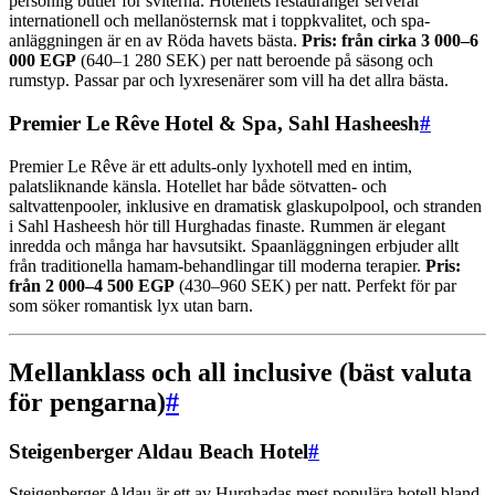
personlig butler för sviterna. Hotellets restauranger serverar
internationell och mellanösternsk mat i toppkvalitet, och spa-
anläggningen är en av Röda havets bästa.
Pris: från cirka 3 000–6
000 EGP
(640–1 280 SEK) per natt beroende på säsong och
rumstyp. Passar par och lyxresenärer som vill ha det allra bästa.
Premier Le Rêve Hotel & Spa, Sahl Hasheesh
#
Premier Le Rêve är ett adults-only lyxhotell med en intim,
palatsliknande känsla. Hotellet har både sötvatten- och
saltvattenpooler, inklusive en dramatisk glaskupolpool, och stranden
i Sahl Hasheesh hör till Hurghadas finaste. Rummen är elegant
inredda och många har havsutsikt. Spaanläggningen erbjuder allt
från traditionella hamam-behandlingar till moderna terapier.
Pris:
från 2 000–4 500 EGP
(430–960 SEK) per natt. Perfekt för par
som söker romantisk lyx utan barn.
Mellanklass och all inclusive (bäst valuta
för pengarna)
#
Steigenberger Aldau Beach Hotel
#
Steigenberger Aldau är ett av Hurghadas mest populära hotell bland