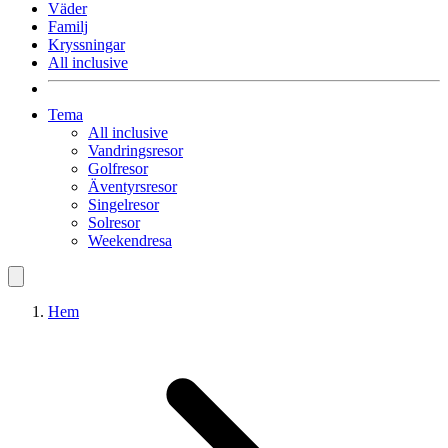
Väder
Familj
Kryssningar
All inclusive
Tema
All inclusive
Vandringsresor
Golfresor
Äventyrsresor
Singelresor
Solresor
Weekendresa
Hem