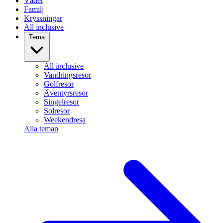
Väder
Familj
Kryssningar
All inclusive
Tema
All inclusive
Vandringsresor
Golfresor
Äventyrsresor
Singelresor
Solresor
Weekendresa
Alla teman