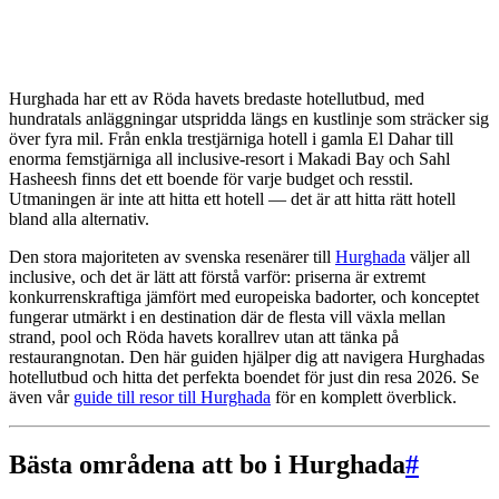
Hurghada har ett av Röda havets bredaste hotellutbud, med
hundratals anläggningar utspridda längs en kustlinje som sträcker sig
över fyra mil. Från enkla trestjärniga hotell i gamla El Dahar till
enorma femstjärniga all inclusive-resort i Makadi Bay och Sahl
Hasheesh finns det ett boende för varje budget och resstil.
Utmaningen är inte att hitta ett hotell — det är att hitta rätt hotell
bland alla alternativ.
Den stora majoriteten av svenska resenärer till
Hurghada
väljer all
inclusive, och det är lätt att förstå varför: priserna är extremt
konkurrenskraftiga jämfört med europeiska badorter, och konceptet
fungerar utmärkt i en destination där de flesta vill växla mellan
strand, pool och Röda havets korallrev utan att tänka på
restaurangnotan. Den här guiden hjälper dig att navigera Hurghadas
hotellutbud och hitta det perfekta boendet för just din resa 2026. Se
även vår
guide till resor till Hurghada
för en komplett överblick.
Bästa områdena att bo i Hurghada
#