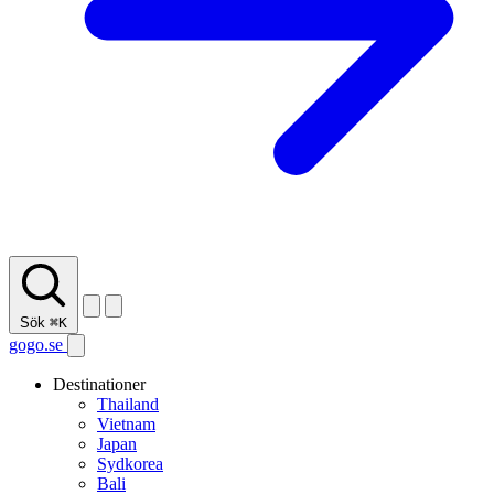
Sök
⌘K
gogo.se
Destinationer
Thailand
Vietnam
Japan
Sydkorea
Bali