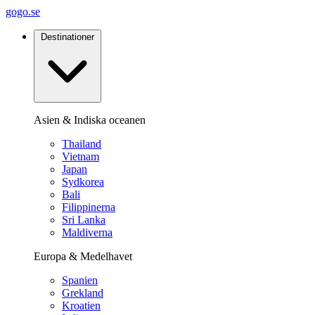
gogo.se
Destinationer
Asien & Indiska oceanen
Thailand
Vietnam
Japan
Sydkorea
Bali
Filippinerna
Sri Lanka
Maldiverna
Europa & Medelhavet
Spanien
Grekland
Kroatien