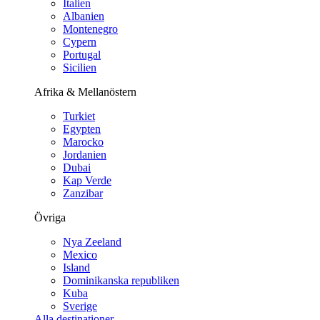
Italien
Albanien
Montenegro
Cypern
Portugal
Sicilien
Afrika & Mellanöstern
Turkiet
Egypten
Marocko
Jordanien
Dubai
Kap Verde
Zanzibar
Övriga
Nya Zeeland
Mexico
Island
Dominikanska republiken
Kuba
Sverige
Alla destinationer