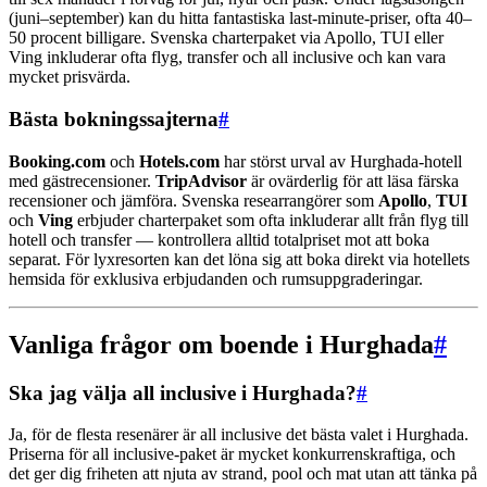
(juni–september) kan du hitta fantastiska last-minute-priser, ofta 40–
50 procent billigare. Svenska charterpaket via Apollo, TUI eller
Ving inkluderar ofta flyg, transfer och all inclusive och kan vara
mycket prisvärda.
Bästa bokningssajterna
#
Booking.com
och
Hotels.com
har störst urval av Hurghada-hotell
med gästrecensioner.
TripAdvisor
är ovärderlig för att läsa färska
recensioner och jämföra. Svenska researrangörer som
Apollo
,
TUI
och
Ving
erbjuder charterpaket som ofta inkluderar allt från flyg till
hotell och transfer — kontrollera alltid totalpriset mot att boka
separat. För lyxresorten kan det löna sig att boka direkt via hotellets
hemsida för exklusiva erbjudanden och rumsuppgraderingar.
Vanliga frågor om boende i Hurghada
#
Ska jag välja all inclusive i Hurghada?
#
Ja, för de flesta resenärer är all inclusive det bästa valet i Hurghada.
Priserna för all inclusive-paket är mycket konkurrenskraftiga, och
det ger dig friheten att njuta av strand, pool och mat utan att tänka på