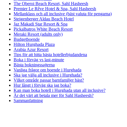
The Oberoi Beach Resort, Sahl Hasheesh
Premier Le Rêve Hotel & Spa, Sahl Hasheesh
Mellanklass och all inclusive (bäst valuta för pengarna)
Steigenberger Aldau Beach Hotel
Jaz Makadi Star Resort & Spa
Pickalbatros White Beach Resort
Meraki Resort (adults only)
Budgetboende
Hilton Hurghada Plaza
Arabia Azur Resort
Tips för att hitta bästa hotellerbjudandena
Boka i förväg vs last-minute
Bästa bokningssajterna
Vanliga frågor om boende i Hurghada
Ska jag välja all inclusive i Hurghada?
Vilket område passar barnfamiljer bäst?
Hur långt i förväg ska jag boka?
Kan man boka hotell i Hurghada utan all inclusive?
Är det värt att betala mer för Sahl Hasheesh?
Sammanfattning