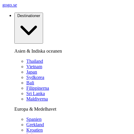
gogo.se
Destinationer
Asien & Indiska oceanen
Thailand
Vietnam
Japan
Sydkorea
Bali
Filippinerna
Sri Lanka
Maldiverna
Europa & Medelhavet
Spanien
Grekland
Kroatien