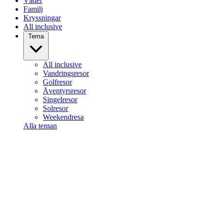
Väder
Familj
Kryssningar
All inclusive
Tema
All inclusive
Vandringsresor
Golfresor
Äventyrsresor
Singelresor
Solresor
Weekendresa
Alla teman