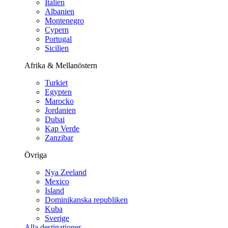
Italien
Albanien
Montenegro
Cypern
Portugal
Sicilien
Afrika & Mellanöstern
Turkiet
Egypten
Marocko
Jordanien
Dubai
Kap Verde
Zanzibar
Övriga
Nya Zeeland
Mexico
Island
Dominikanska republiken
Kuba
Sverige
Alla destinationer