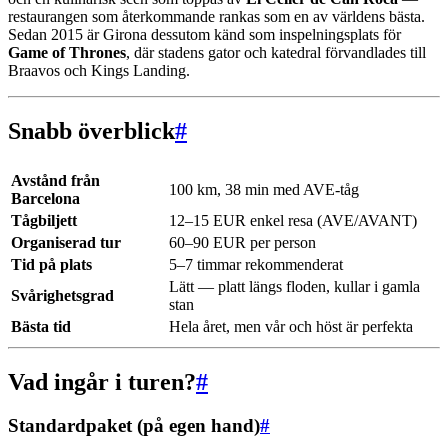
restaurangen som återkommande rankas som en av världens bästa.
Sedan 2015 är Girona dessutom känd som inspelningsplats för
Game of Thrones
, där stadens gator och katedral förvandlades till
Braavos och Kings Landing.
Snabb överblick
#
Avstånd från
100 km, 38 min med AVE-tåg
Barcelona
Tågbiljett
12–15 EUR enkel resa (AVE/AVANT)
Organiserad tur
60–90 EUR per person
Tid på plats
5–7 timmar rekommenderat
Lätt — platt längs floden, kullar i gamla
Svårighetsgrad
stan
Bästa tid
Hela året, men vår och höst är perfekta
Vad ingår i turen?
#
Standardpaket (på egen hand)
#