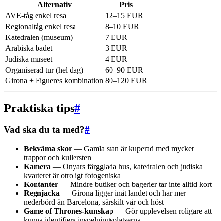
Alternativ
Pris
AVE-tåg enkel resa
12–15 EUR
Regionaltåg enkel resa
8–10 EUR
Katedralen (museum)
7 EUR
Arabiska badet
3 EUR
Judiska museet
4 EUR
Organiserad tur (hel dag)
60–90 EUR
Girona + Figueres kombination
80–120 EUR
Praktiska tips
#
Vad ska du ta med?
#
Bekväma skor
— Gamla stan är kuperad med mycket
trappor och kullersten
Kamera
— Onyars färgglada hus, katedralen och judiska
kvarteret är otroligt fotogeniska
Kontanter
— Mindre butiker och bagerier tar inte alltid kort
Regnjacka
— Girona ligger inåt landet och har mer
nederbörd än Barcelona, särskilt vår och höst
Game of Thrones-kunskap
— Gör upplevelsen roligare att
kunna identifiera inspelningsplatserna