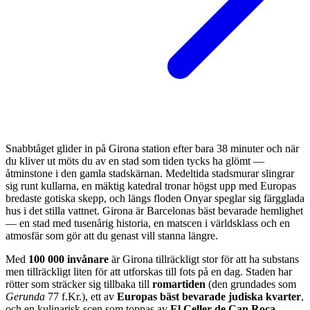
Snabbtåget glider in på Girona station efter bara 38 minuter och när
du kliver ut möts du av en stad som tiden tycks ha glömt —
åtminstone i den gamla stadskärnan. Medeltida stadsmurar slingrar
sig runt kullarna, en mäktig katedral tronar högst upp med Europas
bredaste gotiska skepp, och längs floden Onyar speglar sig färgglada
hus i det stilla vattnet. Girona är Barcelonas bäst bevarade hemlighet
— en stad med tusenårig historia, en matscen i världsklass och en
atmosfär som gör att du genast vill stanna längre.
Med
100 000 invånare
är Girona tillräckligt stor för att ha substans
men tillräckligt liten för att utforskas till fots på en dag. Staden har
rötter som sträcker sig tillbaka till
romartiden
(den grundades som
Gerunda
77 f.Kr.), ett av
Europas bäst bevarade judiska kvarter
,
och en kulinarisk scen som toppas av
El Celler de Can Roca
—