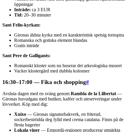
öppningar
Inträde:
ca 3 EUR
Tid:
20–30 minuter
Sant Feliu-kyrkan:
Gironas äldsta kyrka med en karakteristisk spetsig tornspira
Romanska och gotiska element blandas
Gratis inträde
Sant Pere de Galligants:
Romanskt kloster som nu huserar det arkeologiska museet
Vacker klostergård med dubbla kolonner
16:30–17:00 — Fika och shopping
#
Avsluta dagen med en sväng genom
Rambla de la Llibertat
—
Gironas huvudgata med butiker, kaféer och uteserveringar under
lövverket. Köp med dig:
Xuixo
— Gironas signaturbakverk, en friterad,
sockerbeströdda deg fylld med crema catalana. Finns på de
flesta bagerier
Lokala viner
— Empordà-regionen producerar utmärkta