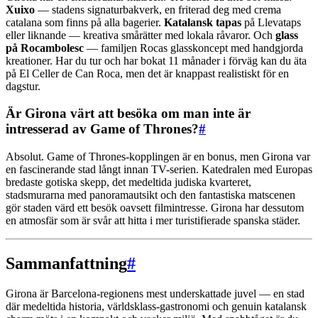
Xuixo
— stadens signaturbakverk, en friterad deg med crema
catalana som finns på alla bagerier.
Katalansk tapas
på Llevataps
eller liknande — kreativa smårätter med lokala råvaror. Och
glass
på Rocambolesc
— familjen Rocas glasskoncept med handgjorda
kreationer. Har du tur och har bokat 11 månader i förväg kan du äta
på El Celler de Can Roca, men det är knappast realistiskt för en
dagstur.
Är Girona värt att besöka om man inte är
intresserad av Game of Thrones?
#
Absolut. Game of Thrones-kopplingen är en bonus, men Girona var
en fascinerande stad långt innan TV-serien. Katedralen med Europas
bredaste gotiska skepp, det medeltida judiska kvarteret,
stadsmurarna med panoramautsikt och den fantastiska matscenen
gör staden värd ett besök oavsett filmintresse. Girona har dessutom
en atmosfär som är svår att hitta i mer turistifierade spanska städer.
Sammanfattning
#
Girona är Barcelona-regionens mest underskattade juvel — en stad
där medeltida historia, världsklass-gastronomi och genuin katalansk