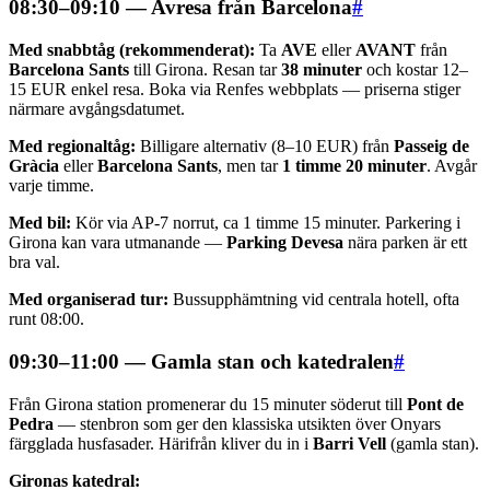
08:30–09:10 — Avresa från Barcelona
#
Med snabbtåg (rekommenderat):
Ta
AVE
eller
AVANT
från
Barcelona Sants
till Girona. Resan tar
38 minuter
och kostar 12–
15 EUR enkel resa. Boka via Renfes webbplats — priserna stiger
närmare avgångsdatumet.
Med regionaltåg:
Billigare alternativ (8–10 EUR) från
Passeig de
Gràcia
eller
Barcelona Sants
, men tar
1 timme 20 minuter
. Avgår
varje timme.
Med bil:
Kör via AP-7 norrut, ca 1 timme 15 minuter. Parkering i
Girona kan vara utmanande —
Parking Devesa
nära parken är ett
bra val.
Med organiserad tur:
Bussupphämtning vid centrala hotell, ofta
runt 08:00.
09:30–11:00 — Gamla stan och katedralen
#
Från Girona station promenerar du 15 minuter söderut till
Pont de
Pedra
— stenbron som ger den klassiska utsikten över Onyars
färgglada husfasader. Härifrån kliver du in i
Barri Vell
(gamla stan).
Gironas katedral: