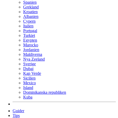
Spanien
Grekland
Kroatien
Albanien
Cypern
Italien
Portugal
Turkiet
Egypten
Marocko
Jordanien
Maldiverna
Nya Zeeland
Sverige
Dubai
Kap Verde
Sicilien
Mexico
Island
Dominikanska republiken
Kuba
Guider
Tips