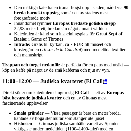
Den mäktiga katedralen tronar högst upp i staden, nådd via
90
breda barocktrappsteg
som är ett av stadens mest
fotograferade motiv
Innandömet rymmer
Europas bredaste gotiska skepp
—
22,98 meter brett, bredare än något annat i världen
Katedralen är känd som inspelningsplats för
Great Sept of
Baelor
i Game of Thrones
Inträde:
Gratis till kyrkan, ca 7 EUR till museet och
klostergården (
Tresor de la Catedral
) med medeltida textilier
och manuskript
Trappan och torget nedanför
är perfekta för en paus med utsikt —
köp en kaffe på något av de små kaféerna och njut av vyn.
11:00–12:00 — Judiska kvarteret (El Call)
#
Direkt söder om katedralen slingrar sig
El Call
— ett av
Europas
bäst bevarade judiska kvarter
och en av Gironas mest
fascinerande upplevelser.
Smala gränder
— Vissa passager är bara en meter breda,
kantade av höga stenmurar som stänger ute ljuset
Historien
— Gironas judiska samhälle var ett av Spaniens
viktigaste under medeltiden (1100–1400-talet) med en