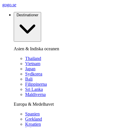
gogo.se
Destinationer
Asien & Indiska oceanen
Thailand
Vietnam
Japan
Sydkorea
Bali
Filippinerna
Sri Lanka
Maldiverna
Europa & Medelhavet
Spanien
Grekland
Kroatien