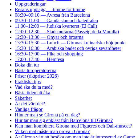
Uppgraderingar
Resans upplägg — timme för timme
08:30–09:10 — Avresa från Barcelona
09:30–11:00 — Gamla stan och katedralen
11:00–12:00 — Judiska kvarteret (El Call)
12:00–12:30 — Stadsmurarna (Passeig de la Muralla)
12:30–13:30 — Onyar och broarna
13:30–15:30 — Lunch — Gironas kulinariska höjdpunkt
15:30–16:30 — Arabiska badet och övriga sevärdheter
16:30–17:00 — Fika och shopping
17:00–17:40 — Hemresa
Boka din tur
Bästa turoperatörerna
Priser (riktpriser 2026)
Praktiska tips
Vad ska du ta med?
Bästa tiden att åka
Säkerhet
Är det värt det?
Vanliga frågor
Hinner man se Girona på en dag?
Hur tar man sig enklast från Barcelona till Girona?
Kan man kombinera Girona med Figueres och Dalí-museet?
Vilken mat måste man prova i Girona?
Är Girona värt att besöka om man inte är intresserad av Game