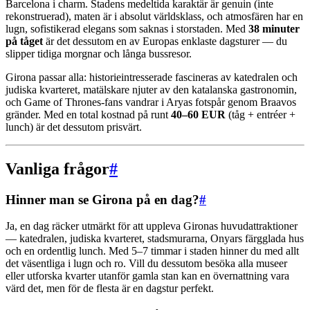
Barcelona i charm. Stadens medeltida karaktär är genuin (inte
rekonstruerad), maten är i absolut världsklass, och atmosfären har en
lugn, sofistikerad elegans som saknas i storstaden. Med
38 minuter
på tåget
är det dessutom en av Europas enklaste dagsturer — du
slipper tidiga morgnar och långa bussresor.
Girona passar alla: historieintresserade fascineras av katedralen och
judiska kvarteret, matälskare njuter av den katalanska gastronomin,
och Game of Thrones-fans vandrar i Aryas fotspår genom Braavos
gränder. Med en total kostnad på runt
40–60 EUR
(tåg + entréer +
lunch) är det dessutom prisvärt.
Vanliga frågor
#
Hinner man se Girona på en dag?
#
Ja, en dag räcker utmärkt för att uppleva Gironas huvudattraktioner
— katedralen, judiska kvarteret, stadsmurarna, Onyars färgglada hus
och en ordentlig lunch. Med 5–7 timmar i staden hinner du med allt
det väsentliga i lugn och ro. Vill du dessutom besöka alla museer
eller utforska kvarter utanför gamla stan kan en övernattning vara
värd det, men för de flesta är en dagstur perfekt.