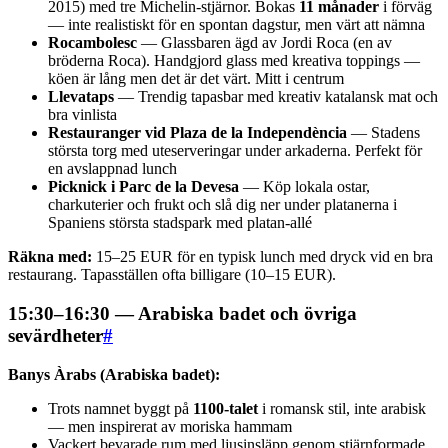
2015) med tre Michelin-stjärnor. Bokas
11 månader
i förväg
— inte realistiskt för en spontan dagstur, men värt att nämna
Rocambolesc
— Glassbaren ägd av Jordi Roca (en av
bröderna Roca). Handgjord glass med kreativa toppings —
köen är lång men det är det värt. Mitt i centrum
Llevataps
— Trendig tapasbar med kreativ katalansk mat och
bra vinlista
Restauranger vid Plaza de la Independència
— Stadens
största torg med uteserveringar under arkaderna. Perfekt för
en avslappnad lunch
Picknick i Parc de la Devesa
— Köp lokala ostar,
charkuterier och frukt och slå dig ner under platanerna i
Spaniens största stadspark med platan-allé
Räkna med:
15–25 EUR för en typisk lunch med dryck vid en bra
restaurang. Tapasställen ofta billigare (10–15 EUR).
15:30–16:30 — Arabiska badet och övriga
sevärdheter
#
Banys Àrabs (Arabiska badet):
Trots namnet byggt på
1100-talet
i romansk stil, inte arabisk
— men inspirerat av moriska hammam
Vackert bevarade rum med ljusinsläpp genom stjärnformade