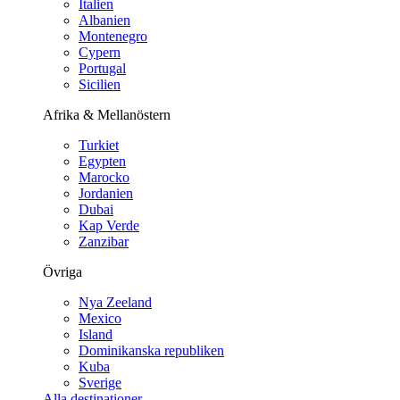
Italien
Albanien
Montenegro
Cypern
Portugal
Sicilien
Afrika & Mellanöstern
Turkiet
Egypten
Marocko
Jordanien
Dubai
Kap Verde
Zanzibar
Övriga
Nya Zeeland
Mexico
Island
Dominikanska republiken
Kuba
Sverige
Alla destinationer