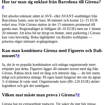
Hur tar man sig enklast från Barcelona till Girona?
#
Det absolut enklaste sättet är AVE- eller AVANT-snabbtåget från
Barcelona Sants, som tar bara 38 minuter och kostar 12–15 EUR
enkel resa. Från Girona station är det 15 minuters promenad till
gamla stan. Regionaltåget är billigare (8–10 EUR) men tar 1 timme
20 minuter. Att köra bil tar drygt en timme, men parkering i Girona
kan vara besvärlig. Boka tågbiljetter via Renfes webbplats —
priserna stiger närmare avgångsdagen.
Kan man kombinera Girona med Figueres och Dalí-
museet?
#
Ja, det är en populär kombination och många organiserade turer
erbjuder just detta. Figueres ligger 40 minuter norrut med tåg från
Girona. Räkna dock med en lång och intensiv dag — du bör starta
tidigt och prioritera strängt. På egen hand fungerar det om du ägnar
3–4 timmar åt varje stad. Organiserade turer (80–120 EUR) sköter
logistiken och gör det smidigare.
Vilken mat måste man prova i Girona?
#
Girona har en extraordinär matscen. Tre saker du inte bör missa: