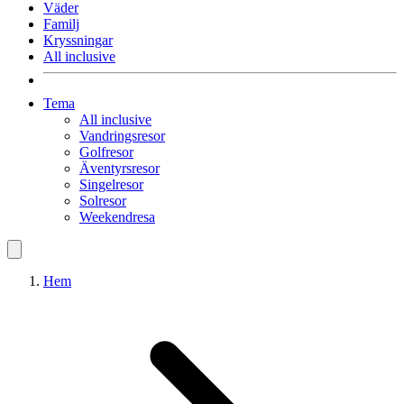
Väder
Familj
Kryssningar
All inclusive
Tema
All inclusive
Vandringsresor
Golfresor
Äventyrsresor
Singelresor
Solresor
Weekendresa
Hem