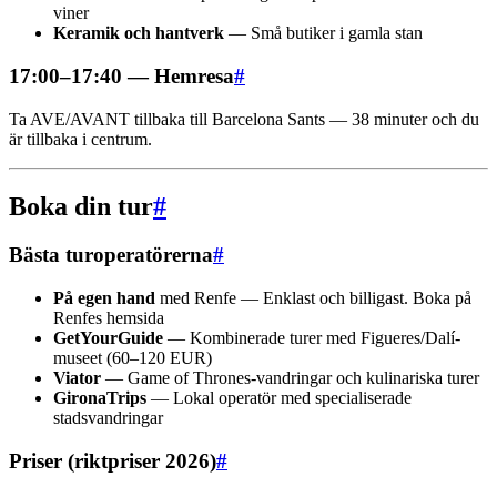
viner
Keramik och hantverk
— Små butiker i gamla stan
17:00–17:40 — Hemresa
#
Ta AVE/AVANT tillbaka till Barcelona Sants — 38 minuter och du
är tillbaka i centrum.
Boka din tur
#
Bästa turoperatörerna
#
På egen hand
med Renfe — Enklast och billigast. Boka på
Renfes hemsida
GetYourGuide
— Kombinerade turer med Figueres/Dalí-
museet (60–120 EUR)
Viator
— Game of Thrones-vandringar och kulinariska turer
GironaTrips
— Lokal operatör med specialiserade
stadsvandringar
Priser (riktpriser 2026)
#