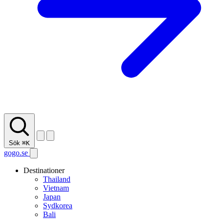
Sök
⌘K
gogo.se
Destinationer
Thailand
Vietnam
Japan
Sydkorea
Bali