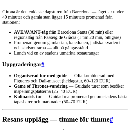
Girona är den enklaste dagsturen från Barcelona — tåget tar under
40 minuter och gamla stan ligger 15 minuters promenad från
stationen:
AVE/AVANT-tåg
från Barcelona Sants (38 min) eller
regionaltåg från Passeig de Gràcia (1 tim 20 min, billigare)
Promenad genom gamla stan, katedralen, judiska kvarteret
och stadsmurarna — allt på gångavstånd
Lunch vid en av stadens utmärkta restauranger
Uppgraderingar
#
Organiserad tur med guide
— Ofta kombinerad med
Figueres och Dalí-museet (heldagstur, 60–120 EUR)
Game of Thrones-vandring
— Guidade turer som besöker
inspelningsplatserna (25–40 EUR)
Kulinarisk tur
— Guidad matpromenad genom stadens bästa
tapasbarer och marknader (50–70 EUR)
Resans upplägg — timme för timme
#