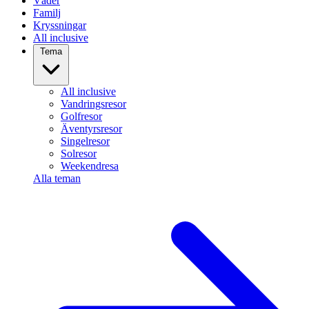
Väder
Familj
Kryssningar
All inclusive
Tema
All inclusive
Vandringsresor
Golfresor
Äventyrsresor
Singelresor
Solresor
Weekendresa
Alla teman