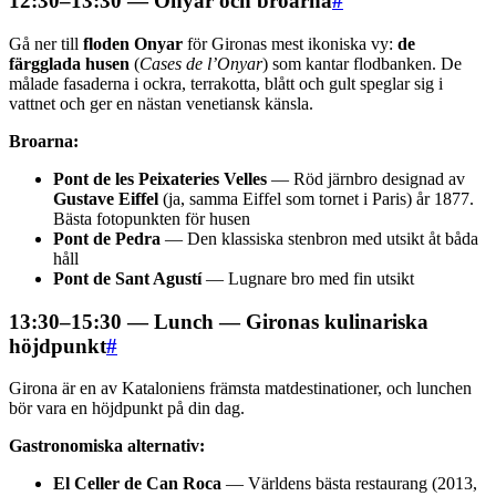
12:30–13:30 — Onyar och broarna
#
Gå ner till
floden Onyar
för Gironas mest ikoniska vy:
de
färgglada husen
(
Cases de l’Onyar
) som kantar flodbanken. De
målade fasaderna i ockra, terrakotta, blått och gult speglar sig i
vattnet och ger en nästan venetiansk känsla.
Broarna:
Pont de les Peixateries Velles
— Röd järnbro designad av
Gustave Eiffel
(ja, samma Eiffel som tornet i Paris) år 1877.
Bästa fotopunkten för husen
Pont de Pedra
— Den klassiska stenbron med utsikt åt båda
håll
Pont de Sant Agustí
— Lugnare bro med fin utsikt
13:30–15:30 — Lunch — Gironas kulinariska
höjdpunkt
#
Girona är en av Kataloniens främsta matdestinationer, och lunchen
bör vara en höjdpunkt på din dag.
Gastronomiska alternativ:
El Celler de Can Roca
— Världens bästa restaurang (2013,