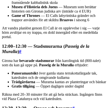
framstående kabbalistisk skola
Museu d’Història dels Jueus
— Museum som berättar
historien om Gironas judiska arv (inträde ca 4 EUR)
Game of Thrones
— El Calls labyrintiska gränder och
trappor användes för att skildra
Braavos
i säsong 6
Att vandra planlöst genom El Call är en upplevelse i sig — varje
hörn avslöjar en ny trappa, en dold innergård eller en medeltida
portal.
12:00–12:30 — Stadsmurarna (
Passeig de la
Muralla
)
#
Girona har
bevarade stadsmurar
från karolingisk tid (800-talet)
som du kan gå uppe på.
Passeig de la Muralla
erbjuder:
Panoramautsikt
över gamla stans terrakottafärgade tak,
katedralen och de omgivande kullarna
Trädgårdarna
— Murarna kantas av planteringar och bänkar
Gratis tillgång
— Öppet dagligen under dagtid
Räkna med 20–30 minuter för att gå hela sträckan. Ingången finns
vid Plaza Catalunya och vid katedralen.