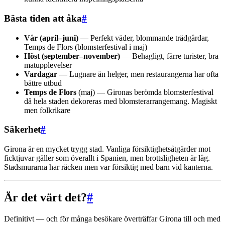
Bästa tiden att åka
#
Vår (april–juni)
— Perfekt väder, blommande trädgårdar,
Temps de Flors (blomsterfestival i maj)
Höst (september–november)
— Behagligt, färre turister, bra
matupplevelser
Vardagar
— Lugnare än helger, men restaurangerna har ofta
bättre utbud
Temps de Flors
(maj) — Gironas berömda blomsterfestival
då hela staden dekoreras med blomsterarrangemang. Magiskt
men folkrikare
Säkerhet
#
Girona är en mycket trygg stad. Vanliga försiktighetsåtgärder mot
ficktjuvar gäller som överallt i Spanien, men brottsligheten är låg.
Stadsmurarna har räcken men var försiktig med barn vid kanterna.
Är det värt det?
#
Definitivt — och för många besökare överträffar Girona till och med