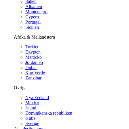
Italien
Albanien
Montenegro
Cypern
Portugal
Sicilien
Afrika & Mellanöstern
Turkiet
Egypten
Marocko
Jordanien
Dubai
Kap Verde
Zanzibar
Övriga
Nya Zeeland
Mexico
Island
Dominikanska republiken
Kuba
Sverige
Alla destinationer