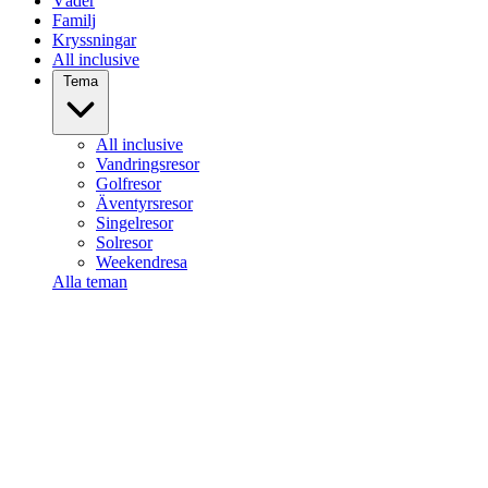
Väder
Familj
Kryssningar
All inclusive
Tema
All inclusive
Vandringsresor
Golfresor
Äventyrsresor
Singelresor
Solresor
Weekendresa
Alla teman