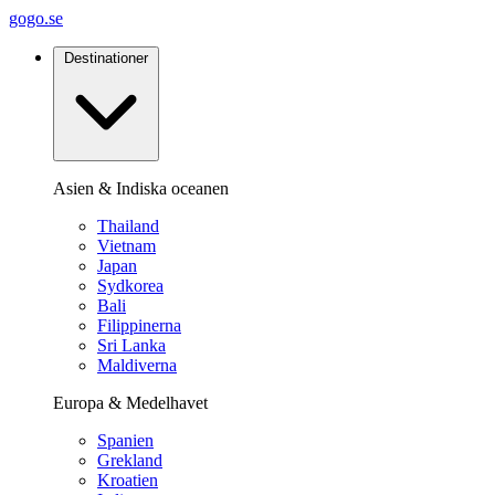
gogo.se
Destinationer
Asien & Indiska oceanen
Thailand
Vietnam
Japan
Sydkorea
Bali
Filippinerna
Sri Lanka
Maldiverna
Europa & Medelhavet
Spanien
Grekland
Kroatien