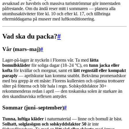
avsaknad av havsbris och massiva turistströmmar gör innerstaden
påfrestande. Om du ändå reser mitt i sommaren — planera alla
utomhusaktiviteter före kl. 10 och efter kl. 17, och tillbringa
eftermiddagarna på museer med luftkonditionering.
Vad ska du packa?
#
Vår (mars–maj)
#
Lager-på-lager är nyckeln i Florens vår. Ta med
lätta
bomullskläder
för soliga dagar (18–24 °C), en
tunn jacka eller
kofta
för kvällar och morgnar, samt ett
lätt regnställ eller kompakt
paraply
— aprilskurar kan komma snabbt. Bekväma promenadskor
med bra grepp är ett måste: Florens kullersten och ojämna trottoarer
sliter på fötterna och blir hala i regn. Solskyddsfaktor 30+
rekommenderas redan i april — den toskanska solen är starkare än
den skandinaviska reflexen antyder.
Sommar (juni–september)
#
Tunna, luftiga kläder
i naturmaterial — linne och bomull är bäst.
Solhatt, solglasögon och solskyddsfaktor 50
är inte