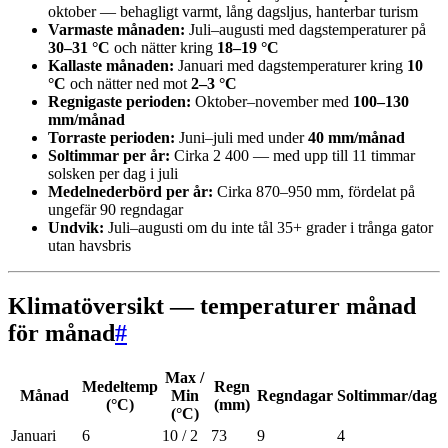
oktober — behagligt varmt, lång dagsljus, hanterbar turism
Varmaste månaden:
Juli–augusti med dagstemperaturer på
30–31 °C
och nätter kring
18–19 °C
Kallaste månaden:
Januari med dagstemperaturer kring
10
°C
och nätter ned mot
2–3 °C
Regnigaste perioden:
Oktober–november med
100–130
mm/månad
Torraste perioden:
Juni–juli med under
40 mm/månad
Soltimmar per år:
Cirka 2 400 — med upp till 11 timmar
solsken per dag i juli
Medelnederbörd per år:
Cirka 870–950 mm, fördelat på
ungefär 90 regndagar
Undvik:
Juli–augusti om du inte tål 35+ grader i trånga gator
utan havsbris
Klimatöversikt — temperaturer månad
för månad
#
Max /
Medeltemp
Regn
Månad
Min
Regndagar
Soltimmar/dag
(°C)
(mm)
(°C)
Januari
6
10 / 2
73
9
4