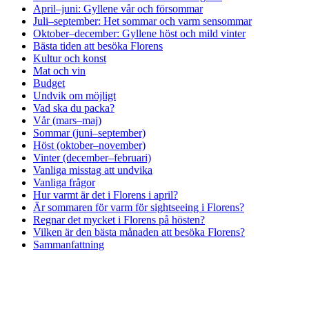
April–juni: Gyllene vår och försommar
Juli–september: Het sommar och varm sensommar
Oktober–december: Gyllene höst och mild vinter
Bästa tiden att besöka Florens
Kultur och konst
Mat och vin
Budget
Undvik om möjligt
Vad ska du packa?
Vår (mars–maj)
Sommar (juni–september)
Höst (oktober–november)
Vinter (december–februari)
Vanliga misstag att undvika
Vanliga frågor
Hur varmt är det i Florens i april?
Är sommaren för varm för sightseeing i Florens?
Regnar det mycket i Florens på hösten?
Vilken är den bästa månaden att besöka Florens?
Sammanfattning