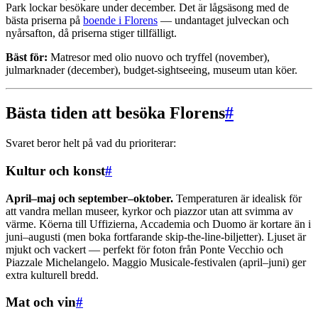
Park lockar besökare under december. Det är lågsäsong med de
bästa priserna på
boende i Florens
— undantaget julveckan och
nyårsafton, då priserna stiger tillfälligt.
Bäst för:
Matresor med olio nuovo och tryffel (november),
julmarknader (december), budget-sightseeing, museum utan köer.
Bästa tiden att besöka Florens
#
Svaret beror helt på vad du prioriterar:
Kultur och konst
#
April–maj och september–oktober.
Temperaturen är idealisk för
att vandra mellan museer, kyrkor och piazzor utan att svimma av
värme. Köerna till Uffizierna, Accademia och Duomo är kortare än i
juni–augusti (men boka fortfarande skip-the-line-biljetter). Ljuset är
mjukt och vackert — perfekt för foton från Ponte Vecchio och
Piazzale Michelangelo. Maggio Musicale-festivalen (april–juni) ger
extra kulturell bredd.
Mat och vin
#