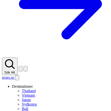
Sök
⌘K
gogo.se
Destinationer
Thailand
Vietnam
Japan
Sydkorea
Bali