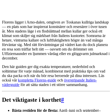
Florens ligger i Arno-dalen, omgiven av Toskanas kullriga landskap
— en plats som har inspirerat konstnärer och resenärer i över tusen
år. Men stadens läge i en flodslättnad mellan kullar ger också ett
klimat som skiljer sig märkbart från Italiens kustorter. Somrarna är
hetare, vintrarna kallare och luftfuktigheten högre än vad många
förväntar sig. Med rätt förväntningar på vädret kan du dock planera
en resa som träffar helt rätt — oavsett om du drömmer om
Uffiziernaunder en ljummen vårdag eller en glöggvarm julmarknad i
december.
Den här guiden ger dig exakta temperaturer, nederbörd och
soltimmar för varje månad, kombinerat med praktiska tips om vad
du ska packa och när du bör resa beroende på dina intressen. Läs
också vår
kompletta Florens-guide
och
övergripande Italien-
väderguide
för att sätta staden i ett större sammanhang.
Det viktigaste i korthet
#
Bästa restiden för de flesta:
April–juni och september–