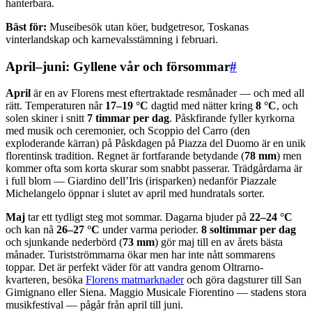
hanterbara.
Bäst för:
Museibesök utan köer, budgetresor, Toskanas
vinterlandskap och karnevalsstämning i februari.
April–juni: Gyllene vår och försommar
#
April
är en av Florens mest eftertraktade resmånader — och med all
rätt. Temperaturen når
17–19 °C
dagtid med nätter kring
8 °C
, och
solen skiner i snitt
7 timmar per dag
. Påskfirande fyller kyrkorna
med musik och ceremonier, och Scoppio del Carro (den
exploderande kärran) på Påskdagen på Piazza del Duomo är en unik
florentinsk tradition. Regnet är fortfarande betydande (
78 mm
) men
kommer ofta som korta skurar som snabbt passerar. Trädgårdarna är
i full blom — Giardino dell’Iris (irisparken) nedanför Piazzale
Michelangelo öppnar i slutet av april med hundratals sorter.
Maj
tar ett tydligt steg mot sommar. Dagarna bjuder på
22–24 °C
och kan nå
26–27 °C
under varma perioder.
8 soltimmar per dag
och sjunkande nederbörd (
73 mm
) gör maj till en av årets bästa
månader. Turistströmmarna ökar men har inte nått sommarens
toppar. Det är perfekt väder för att vandra genom Oltrarno-
kvarteren, besöka
Florens matmarknader
och göra dagsturer till San
Gimignano eller Siena. Maggio Musicale Fiorentino — stadens stora
musikfestival — pågår från april till juni.