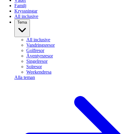
Väder
Familj
Kryssningar
All inclusive
Tema
All inclusive
Vandringsresor
Golfresor
Äventyrsresor
Singelresor
Solresor
Weekendresa
Alla teman