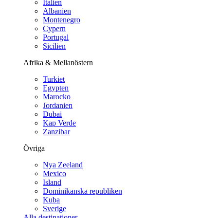
Italien
Albanien
Montenegro
Cypern
Portugal
Sicilien
Afrika & Mellanöstern
Turkiet
Egypten
Marocko
Jordanien
Dubai
Kap Verde
Zanzibar
Övriga
Nya Zeeland
Mexico
Island
Dominikanska republiken
Kuba
Sverige
Alla destinationer