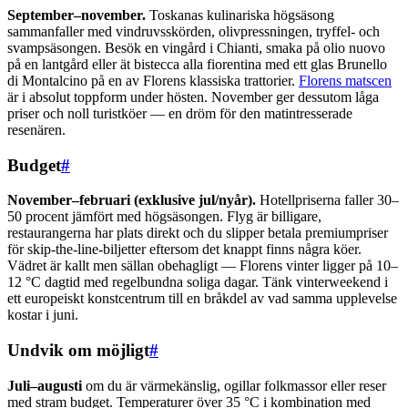
September–november.
Toskanas kulinariska högsäsong
sammanfaller med vindruvsskörden, olivpressningen, tryffel- och
svampsäsongen. Besök en vingård i Chianti, smaka på olio nuovo
på en lantgård eller ät bistecca alla fiorentina med ett glas Brunello
di Montalcino på en av Florens klassiska trattorier.
Florens matscen
är i absolut toppform under hösten. November ger dessutom låga
priser och noll turistköer — en dröm för den matintresserade
resenären.
Budget
#
November–februari (exklusive jul/nyår).
Hotellpriserna faller 30–
50 procent jämfört med högsäsongen. Flyg är billigare,
restaurangerna har plats direkt och du slipper betala premiumpriser
för skip-the-line-biljetter eftersom det knappt finns några köer.
Vädret är kallt men sällan obehagligt — Florens vinter ligger på 10–
12 °C dagtid med regelbundna soliga dagar. Tänk vinterweekend i
ett europeiskt konstcentrum till en bråkdel av vad samma upplevelse
kostar i juni.
Undvik om möjligt
#
Juli–augusti
om du är värmekänslig, ogillar folkmassor eller reser
med stram budget. Temperaturer över 35 °C i kombination med