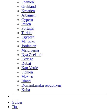
Spanien
Grekland
Kroatien
Albanien
Cypern
Italien
Portugal
Turkiet
Egypten
Marocko
Jordanien
Maldiverna
Nya Zeeland
Sverige
Dubai
Kap Verde
Sicilien
Mexico
Island
Dominikanska republiken
Kuba
Guider
Tips