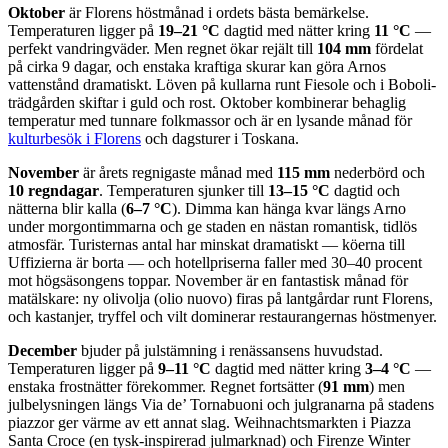
Oktober
är Florens höstmånad i ordets bästa bemärkelse.
Temperaturen ligger på
19–21 °C
dagtid med nätter kring
11 °C
—
perfekt vandringväder. Men regnet ökar rejält till
104 mm
fördelat
på cirka 9 dagar, och enstaka kraftiga skurar kan göra Arnos
vattenstånd dramatiskt. Löven på kullarna runt Fiesole och i Boboli-
trädgården skiftar i guld och rost. Oktober kombinerar behaglig
temperatur med tunnare folkmassor och är en lysande månad för
kulturbesök i Florens
och dagsturer i Toskana.
November
är årets regnigaste månad med
115 mm
nederbörd och
10 regndagar
. Temperaturen sjunker till
13–15 °C
dagtid och
nätterna blir kalla (
6–7 °C
). Dimma kan hänga kvar längs Arno
under morgontimmarna och ge staden en nästan romantisk, tidlös
atmosfär. Turisternas antal har minskat dramatiskt — köerna till
Uffizierna är borta — och hotellpriserna faller med 30–40 procent
mot högsäsongens toppar. November är en fantastisk månad för
matälskare: ny olivolja (olio nuovo) firas på lantgårdar runt Florens,
och kastanjer, tryffel och vilt dominerar restaurangernas höstmenyer.
December
bjuder på julstämning i renässansens huvudstad.
Temperaturen ligger på
9–11 °C
dagtid med nätter kring
3–4 °C
—
enstaka frostnätter förekommer. Regnet fortsätter (
91 mm
) men
julbelysningen längs Via de’ Tornabuoni och julgranarna på stadens
piazzor ger värme av ett annat slag. Weihnachtsmarkten i Piazza
Santa Croce (en tysk-inspirerad julmarknad) och Firenze Winter