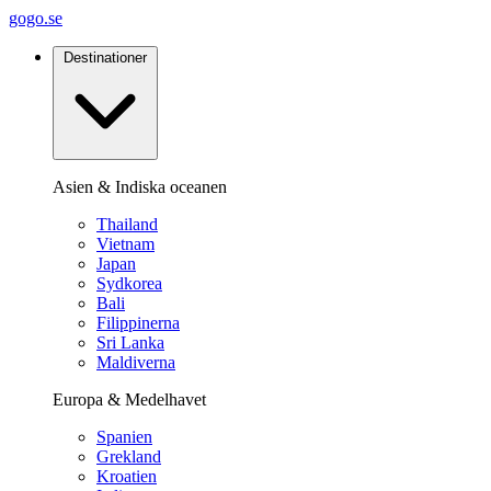
gogo.se
Destinationer
Asien & Indiska oceanen
Thailand
Vietnam
Japan
Sydkorea
Bali
Filippinerna
Sri Lanka
Maldiverna
Europa & Medelhavet
Spanien
Grekland
Kroatien