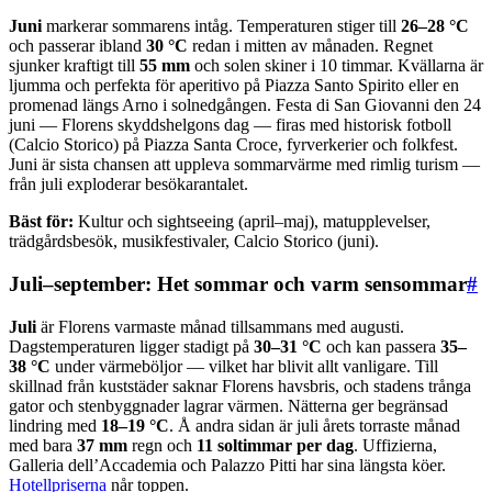
Juni
markerar sommarens intåg. Temperaturen stiger till
26–28 °C
och passerar ibland
30 °C
redan i mitten av månaden. Regnet
sjunker kraftigt till
55 mm
och solen skiner i 10 timmar. Kvällarna är
ljumma och perfekta för aperitivo på Piazza Santo Spirito eller en
promenad längs Arno i solnedgången. Festa di San Giovanni den 24
juni — Florens skyddshelgons dag — firas med historisk fotboll
(Calcio Storico) på Piazza Santa Croce, fyrverkerier och folkfest.
Juni är sista chansen att uppleva sommarvärme med rimlig turism —
från juli exploderar besökarantalet.
Bäst för:
Kultur och sightseeing (april–maj), matupplevelser,
trädgårdsbesök, musikfestivaler, Calcio Storico (juni).
Juli–september: Het sommar och varm sensommar
#
Juli
är Florens varmaste månad tillsammans med augusti.
Dagstemperaturen ligger stadigt på
30–31 °C
och kan passera
35–
38 °C
under värmeböljor — vilket har blivit allt vanligare. Till
skillnad från kuststäder saknar Florens havsbris, och stadens trånga
gator och stenbyggnader lagrar värmen. Nätterna ger begränsad
lindring med
18–19 °C
. Å andra sidan är juli årets torraste månad
med bara
37 mm
regn och
11 soltimmar per dag
. Uffizierna,
Galleria dell’Accademia och Palazzo Pitti har sina längsta köer.
Hotellpriserna
når toppen.