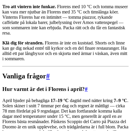
Tro att vintern inte funkar.
Florens med 10 °C och tomma museer
kan vara mer njutbar än Florens med 35 °C och timslånga köer.
Vinterns Florens har en intimitet — tomma piazzor, rykande
caffelatte på lokala barer, julbelysning över Arnos vattenspegel —
som sommaren inte kan erbjuda. Packa rätt och du får en fantastisk
resa.
Klä dig för stranden.
Florens är inte en kuststad. Shorts och linne
kan ge dig nekad entré till kyrkor och en del finare restauranger. Ha
alltid ett par långbyxor och en skjorta med ärmar i väskan, även mitt
i sommaren.
Vanliga frågor
#
Hur varmt är det i Florens i april?
#
April bjuder på behagliga
17–19 °C
dagtid med nätter kring
7–9 °C
.
Solen skiner i snitt 7 timmar per dag och regnet är måttligt — cirka
78 mm fördelat på 9 regndagar. Det kan fortfarande komma kalla
dagar med temperaturer under 15 °C, men generellt är april en av
Florens bästa resmånader. Påskens Scoppio del Carro på Piazza del
Duomo är en unik upplevelse, och trädgårdarna är i full blom. Packa