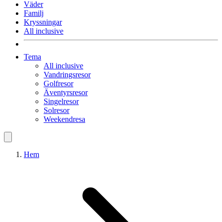
Väder
Familj
Kryssningar
All inclusive
Tema
All inclusive
Vandringsresor
Golfresor
Äventyrsresor
Singelresor
Solresor
Weekendresa
Hem