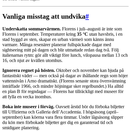
Vanliga misstag att undvika
#
Underskatta sommarvärmen.
Florens i juli–augusti är inte som
Florens i september. Temperaturer kring
35 °C
utan havsbris, i en
stad byggd av sten, skapar en urban värmeö som känns ännu
varmare. Många resenärer planerar fullspäckade dagar med
sightseeing mitt på dagen och blir utmattade redan dag två. Följ
italienarnas rytm: gör allt viktigt före lunch, vilopausa mellan 13 och
16, och njut av kvällen utomhus.
Ignorera regnet på hösten.
Oktober och november kan bjuda på
fantastiskt väder — men också på dagar av ihållande regn som höjer
vattennivån i Arno dramatiskt. (Florens senaste stora översvämning
inträffade 1966, och mindre höjningar sker regelbundet.) Ha alltid
en plan B för regndagar — Florens har tillräckligt med museer för
att fylla en vecka inomhus.
Boka inte museer i förväg.
Oavsett årstid bör du förboka biljetter
till Uffizierna och Galleria dell’Accademia. I högsäsong (april–
september) kan köerna vara flera timmar. Under lågsäsong slipper
du kön men förbokade biljetter ger dig en garanterad tid och
smidigare planering.