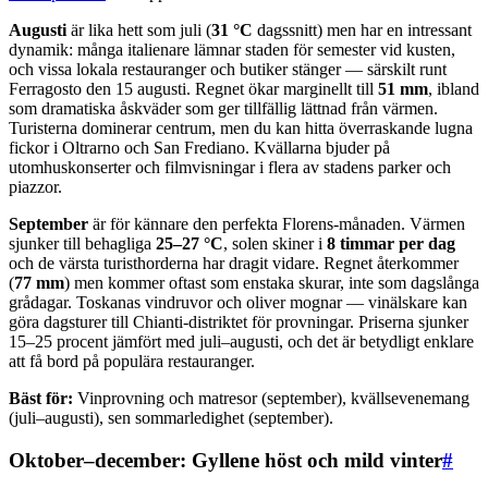
Augusti
är lika hett som juli (
31 °C
dagssnitt) men har en intressant
dynamik: många italienare lämnar staden för semester vid kusten,
och vissa lokala restauranger och butiker stänger — särskilt runt
Ferragosto den 15 augusti. Regnet ökar marginellt till
51 mm
, ibland
som dramatiska åskväder som ger tillfällig lättnad från värmen.
Turisterna dominerar centrum, men du kan hitta överraskande lugna
fickor i Oltrarno och San Frediano. Kvällarna bjuder på
utomhuskonserter och filmvisningar i flera av stadens parker och
piazzor.
September
är för kännare den perfekta Florens-månaden. Värmen
sjunker till behagliga
25–27 °C
, solen skiner i
8 timmar per dag
och de värsta turisthorderna har dragit vidare. Regnet återkommer
(
77 mm
) men kommer oftast som enstaka skurar, inte som dagslånga
grådagar. Toskanas vindruvor och oliver mognar — vinälskare kan
göra dagsturer till Chianti-distriktet för provningar. Priserna sjunker
15–25 procent jämfört med juli–augusti, och det är betydligt enklare
att få bord på populära restauranger.
Bäst för:
Vinprovning och matresor (september), kvällsevenemang
(juli–augusti), sen sommarledighet (september).
Oktober–december: Gyllene höst och mild vinter
#