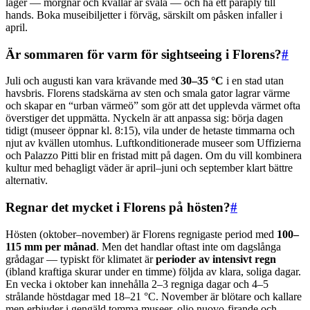
lager — morgnar och kvällar är svala — och ha ett paraply till
hands. Boka museibiljetter i förväg, särskilt om påsken infaller i
april.
Är sommaren för varm för sightseeing i Florens?
#
Juli och augusti kan vara krävande med
30–35 °C
i en stad utan
havsbris. Florens stadskärna av sten och smala gator lagrar värme
och skapar en “urban värmeö” som gör att det upplevda värmet ofta
överstiger det uppmätta. Nyckeln är att anpassa sig: börja dagen
tidigt (museer öppnar kl. 8:15), vila under de hetaste timmarna och
njut av kvällen utomhus. Luftkonditionerade museer som Uffizierna
och Palazzo Pitti blir en fristad mitt på dagen. Om du vill kombinera
kultur med behagligt väder är april–juni och september klart bättre
alternativ.
Regnar det mycket i Florens på hösten?
#
Hösten (oktober–november) är Florens regnigaste period med
100–
115 mm per månad
. Men det handlar oftast inte om dagslånga
grådagar — typiskt för klimatet är
perioder av intensivt regn
(ibland kraftiga skurar under en timme) följda av klara, soliga dagar.
En vecka i oktober kan innehålla 2–3 regniga dagar och 4–5
strålande höstdagar med 18–21 °C. November är blötare och kallare
men erbjuder i gengäld tomma museer, olio nuovo-firande och