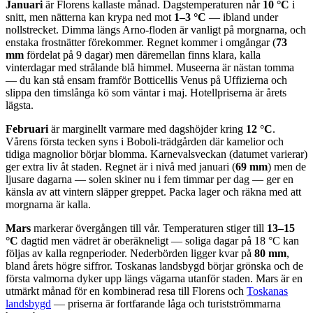
Januari
är Florens kallaste månad. Dagstemperaturen når
10 °C
i
snitt, men nätterna kan krypa ned mot
1–3 °C
— ibland under
nollstrecket. Dimma längs Arno-floden är vanligt på morgnarna, och
enstaka frostnätter förekommer. Regnet kommer i omgångar (
73
mm
fördelat på 9 dagar) men däremellan finns klara, kalla
vinterdagar med strålande blå himmel. Museerna är nästan tomma
— du kan stå ensam framför Botticellis Venus på Uffizierna och
slippa den timslånga kö som väntar i maj. Hotellpriserna är årets
lägsta.
Februari
är marginellt varmare med dagshöjder kring
12 °C
.
Vårens första tecken syns i Boboli-trädgården där kamelior och
tidiga magnolior börjar blomma. Karnevalsveckan (datumet varierar)
ger extra liv åt staden. Regnet är i nivå med januari (
69 mm
) men de
ljusare dagarna — solen skiner nu i fem timmar per dag — ger en
känsla av att vintern släpper greppet. Packa lager och räkna med att
morgnarna är kalla.
Mars
markerar övergången till vår. Temperaturen stiger till
13–15
°C
dagtid men vädret är oberäkneligt — soliga dagar på 18 °C kan
följas av kalla regnperioder. Nederbörden ligger kvar på
80 mm
,
bland årets högre siffror. Toskanas landsbygd börjar grönska och de
första valmorna dyker upp längs vägarna utanför staden. Mars är en
utmärkt månad för en kombinerad resa till Florens och
Toskanas
landsbygd
— priserna är fortfarande låga och turistströmmarna