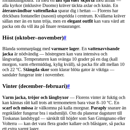
förhandlingsbara. Ta med en
lätt sjal eller skjorta
med ärmar —
alla kyrkor (inklusive Duomo) kräver täckta axlar och knän. En
återanvändbar vattenflaska
sparar dig i hettan — Florens har
drickbara fontaneller (nasoni) utspridda i centrum. Kvällarna kräver
sällan mer än en tunn tröja, men en
elegant outfit
kan vara värd att
packa om du vill äta på finare restauranger.
Höst (oktober–november)
#
Blanda sommarplagg med
varmare lager
. En
vattenavvisande
jacka
är nödvändig — höstregnen kan vara intensiva och
långvariga. Temperaturen kan svänga 10 grader på en dag (kall
morgon, varm eftermiddag, kylig kväll), så packa för allt mellan 10
och 22 °C.
Stängda skor
som klarar blöta gator är viktiga —
sandaler fungerar inte i november.
Vinter (december–februari)
#
Varm jacka, tröjor och långbyxor
— Florens vinter är fuktig och
kan kännas rått kall trots att termometern bara visar 8–10 °C. En
scarf och mössa
är välkomna på kalla morgnar.
Paraply
snarare än
regnkläder fungerar bra i stadsmiljö. Om du planerar dagsturer till
Toskanas landsbygd — särskilt till höjder som San Gimignano eller
Volterra — kan det vara flera grader kallare och blåsigare, så packa
ett extra varmt lager.