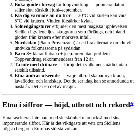
Boka guide i förväg
för toppvandring — populära datum
säljer slut, särskilt i juni–september.
Klä dig varmare än du tror
— 30°C vid kusten kan vara
5°C vid kratern. Vinden förstärker kylan.
Solnedgångsturer
erbjuder den mest magiska upplevelsen —
Sicilien i gyllene ljus, skuggorna som förlängs, och ibland
glöden från kratern efter mörkrets infall.
Nordsidan
(Piano Provenzana) är ett bra alternativ om du vill
undvika folkmassorna på sydsidan.
Barn 8+
klarar linbana + jeep-turen utan problem.
Toppvandring rekommenderas från 12 år.
Ta inte med drönare
— förbjudet i vulkanens närhet utan
särskilt tillstånd.
Etna ändrar utseende
— varje utbrott skapar nya krarar,
lavaflöden och landskap. Det du ser idag kan se annorlunda ut
nästa år. Det är en del av magin.
Etna i siffror — höjd, utbrott och rekord
#
Etna fascinerar inte bara med sin skönhet utan också med sina
imponerande siffror. Här är det viktigaste att veta om Siciliens
högsta berg och Europas största vulkan.