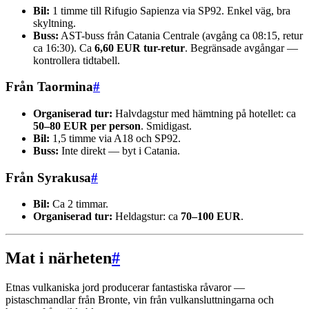
Bil:
1 timme till Rifugio Sapienza via SP92. Enkel väg, bra
skyltning.
Buss:
AST-buss från Catania Centrale (avgång ca 08:15, retur
ca 16:30). Ca
6,60 EUR tur-retur
. Begränsade avgångar —
kontrollera tidtabell.
Från Taormina
#
Organiserad tur:
Halvdagstur med hämtning på hotellet: ca
50–80 EUR per person
. Smidigast.
Bil:
1,5 timme via A18 och SP92.
Buss:
Inte direkt — byt i Catania.
Från Syrakusa
#
Bil:
Ca 2 timmar.
Organiserad tur:
Heldagstur: ca
70–100 EUR
.
Mat i närheten
#
Etnas vulkaniska jord producerar fantastiska råvaror —
pistaschmandlar från Bronte, vin från vulkansluttningarna och