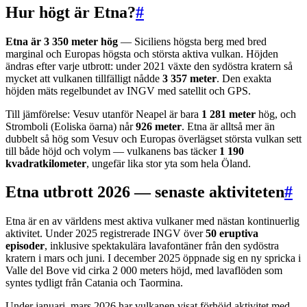
Hur högt är Etna?
#
Etna är 3 350 meter hög
— Siciliens högsta berg med bred
marginal och Europas högsta och största aktiva vulkan. Höjden
ändras efter varje utbrott: under 2021 växte den sydöstra kratern så
mycket att vulkanen tillfälligt nådde
3 357 meter
. Den exakta
höjden mäts regelbundet av INGV med satellit och GPS.
Till jämförelse: Vesuv utanför Neapel är bara
1 281 meter
hög, och
Stromboli (Eoliska öarna) når
926 meter
. Etna är alltså mer än
dubbelt så hög som Vesuv och Europas överlägset största vulkan sett
till både höjd och volym — vulkanens bas täcker
1 190
kvadratkilometer
, ungefär lika stor yta som hela Öland.
Etna utbrott 2026 — senaste aktiviteten
#
Etna är en av världens mest aktiva vulkaner med nästan kontinuerlig
aktivitet. Under 2025 registrerade INGV över
50 eruptiva
episoder
, inklusive spektakulära lavafontäner från den sydöstra
kratern i mars och juni. I december 2025 öppnade sig en ny spricka i
Valle del Bove vid cirka 2 000 meters höjd, med lavaflöden som
syntes tydligt från Catania och Taormina.
Under januari–mars 2026 har vulkanen visat förhöjd aktivitet med