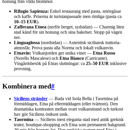
honung från vilda blommor.
Rifugio Sapienza:
Enkel restaurang med pasta, smörgåsar
och kaffe. Priserna är turistanpassade men rimliga (pasta ca
10–15 EUR
).
Zafferana Etnea
(nerför berget, sydsidan) — Charmig liten
stad känd för sin honung och sina bakelser. Stopp på vägen
ner.
Linguaglossa
(nordsidan) — Autentisk siciliansk trattoria-
atmosfär. Prova pasta alla Norma och lokalt vulkanvin.
Etnavin:
Vulkanjorden ger unika viner —
Etna Rosso
(Nerello Mascalese) och
Etna Bianco
(Carricante).
Vingårdsbesök på Etnas sluttningar: ca
25–50 EUR
inklusive
provning.
Kombinera med
#
Siciliens stränder
— Bada vid Isola Bella i Taormina på
förmiddagen, Etna på eftermiddagen (eller tvärtom). Den
dramatiska kontrasten mellan svart vulkanstrand och turkost
hav gör Siciliens östkust unik.
Taormina
— Siciliens mest eleganta stad med antik grekisk
teater, boutique-shopping och Etna som permanent bakgrund.
30 min från bergets fot. Den grekiska teatern med Etna i