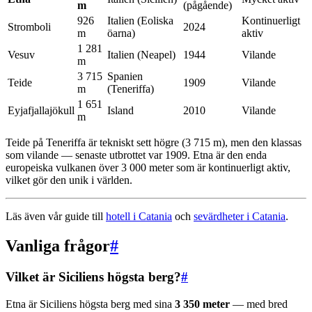
m
(pågående)
926
Italien (Eoliska
Kontinuerligt
Stromboli
2024
m
öarna)
aktiv
1 281
Vesuv
Italien (Neapel)
1944
Vilande
m
3 715
Spanien
Teide
1909
Vilande
m
(Teneriffa)
1 651
Eyjafjallajökull
Island
2010
Vilande
m
Teide på Teneriffa är tekniskt sett högre (3 715 m), men den klassas
som vilande — senaste utbrottet var 1909. Etna är den enda
europeiska vulkanen över 3 000 meter som är kontinuerligt aktiv,
vilket gör den unik i världen.
Läs även vår guide till
hotell i Catania
och
sevärdheter i Catania
.
Vanliga frågor
#
Vilket är Siciliens högsta berg?
#
Etna är Siciliens högsta berg med sina
3 350 meter
— med bred