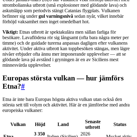
strombolianska utbrott (små explosioner med glödande lava) och
askutsläpp som periodvis stängt Catanias flygplats. Vulkanen
befinner sig under
gul varningsnivå
sedan nyår, vilket innebär
förhöjd vaksamhet men inget omedelbart hot.
Viktigt:
Etnas utbrott är spektakulära men sällan farliga för
besökare. Lavaflödena rör sig långsamt (ofta bara några meter per
timme) och de guidade turerna anpassas dagligen efter vulkanens
aktivitet. Under aktiva utbrott kan toppbesöken stängas, men lägre
nivåer erbjuder ofta ännu mer imponerande upplevelser — att se
glödande lava på avstånd i gryningen är en av Siciliens mest
minnesvärda upplevelser.
Europas största vulkan — hur jämförs
Etna?
#
Etna är inte bara Europas högsta aktiva vulkan utan också den
största sett till volym och aktivitet. Här är en jämförelse med andra
europeiska vulkaner:
Senaste
Vulkan
Höjd
Land
Status
utbrott
3 350
2026
Etna
Italien (Sicilien)
Mycket aktiv