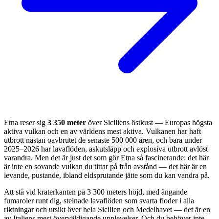
Etna reser sig
3 350 meter
över Siciliens östkust — Europas högsta
aktiva vulkan och en av världens mest aktiva. Vulkanen har haft
utbrott nästan oavbrutet de senaste 500 000 åren, och bara under
2025–2026 har lavaflöden, askutsläpp och explosiva utbrott avlöst
varandra. Men det är just det som gör Etna så fascinerande: det här
är inte en sovande vulkan du tittar på från avstånd — det här är en
levande, pustande, ibland eldsprutande jätte som du kan vandra på.
Att stå vid kraterkanten på 3 300 meters höjd, med ångande
fumaroler runt dig, stelnade lavaflöden som svarta floder i alla
riktningar och utsikt över hela Sicilien och Medelhavet — det är en
av Italiens mest överväldigande upplevelser. Och du behöver inte