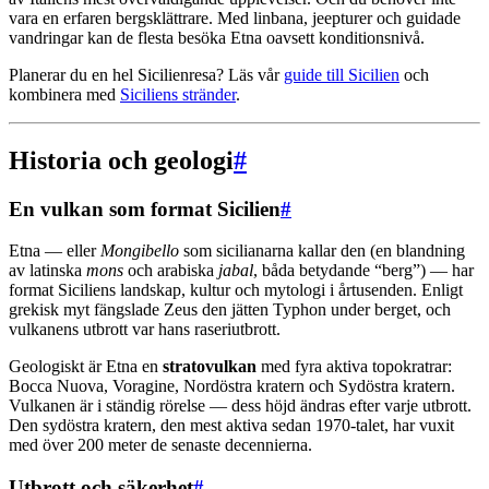
vara en erfaren bergsklättrare. Med linbana, jeepturer och guidade
vandringar kan de flesta besöka Etna oavsett konditionsnivå.
Planerar du en hel Sicilienresa? Läs vår
guide till Sicilien
och
kombinera med
Siciliens stränder
.
Historia och geologi
#
En vulkan som format Sicilien
#
Etna — eller
Mongibello
som sicilianarna kallar den (en blandning
av latinska
mons
och arabiska
jabal
, båda betydande “berg”) — har
format Siciliens landskap, kultur och mytologi i årtusenden. Enligt
grekisk myt fängslade Zeus den jätten Typhon under berget, och
vulkanens utbrott var hans raseriutbrott.
Geologiskt är Etna en
stratovulkan
med fyra aktiva topokratrar:
Bocca Nuova, Voragine, Nordöstra kratern och Sydöstra kratern.
Vulkanen är i ständig rörelse — dess höjd ändras efter varje utbrott.
Den sydöstra kratern, den mest aktiva sedan 1970-talet, har vuxit
med över 200 meter de senaste decennierna.
Utbrott och säkerhet
#