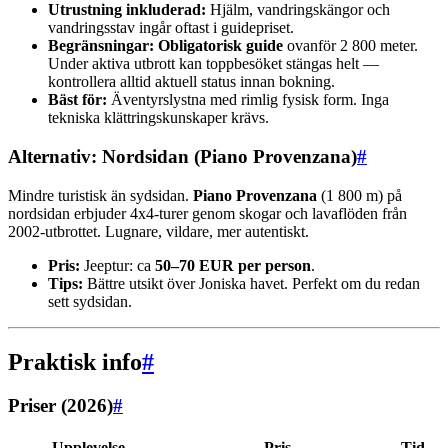
Utrustning inkluderad:
Hjälm, vandringskängor och
vandringsstav ingår oftast i guidepriset.
Begränsningar:
Obligatorisk guide
ovanför 2 800 meter.
Under aktiva utbrott kan toppbesöket stängas helt —
kontrollera alltid aktuell status innan bokning.
Bäst för:
Äventyrslystna med rimlig fysisk form. Inga
tekniska klättringskunskaper krävs.
Alternativ: Nordsidan (Piano Provenzana)
#
Mindre turistisk än sydsidan.
Piano Provenzana
(1 800 m) på
nordsidan erbjuder 4x4-turer genom skogar och lavaflöden från
2002-utbrottet. Lugnare, vildare, mer autentiskt.
Pris:
Jeeptur: ca
50–70 EUR per person
.
Tips:
Bättre utsikt över Joniska havet. Perfekt om du redan
sett sydsidan.
Praktisk info
#
Priser (2026)
#
Upplevelse
Pris
Tid