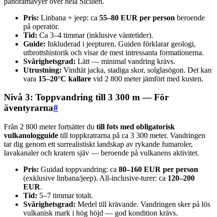
panoramavyer över hela Sicilien.
Pris:
Linbana + jeep: ca
55–80 EUR per person
beroende
på operatör.
Tid:
Ca 3–4 timmar (inklusive väntetider).
Guide:
Inkluderad i jeepturen. Guiden förklarar geologi,
utbrottshistorik och visar de mest intressanta formationerna.
Svårighetsgrad:
Lätt — minimal vandring krävs.
Utrustning:
Vindtät jacka, stadiga skor, solglasögon. Det kan
vara
15–20°C kallare
vid 2 800 meter jämfört med kusten.
Nivå 3: Toppvandring till 3 300 m — För
äventyrarna
#
Från 2 800 meter fortsätter du
till fots med obligatorisk
vulkanologguide
till toppkratrarna på ca 3 300 meter. Vandringen
tar dig genom ett surrealistiskt landskap av rykande fumaroler,
lavakanaler och kratern sjäv — beroende på vulkanens aktivitet.
Pris:
Guidad toppvandring: ca
80–160 EUR per person
(exklusive linbana/jeep). All-inclusive-turer: ca
120–200
EUR
.
Tid:
5–7 timmar totalt.
Svårighetsgrad:
Medel till krävande. Vandringen sker på lös
vulkanisk mark i hög höjd — god kondition krävs.