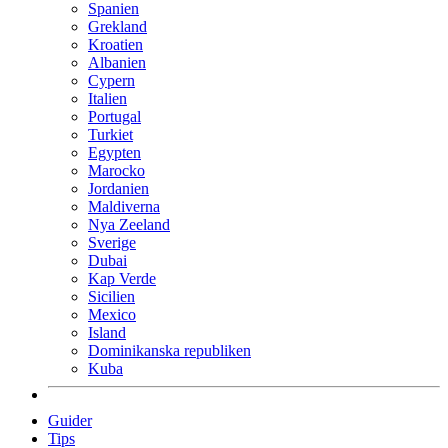
Spanien
Grekland
Kroatien
Albanien
Cypern
Italien
Portugal
Turkiet
Egypten
Marocko
Jordanien
Maldiverna
Nya Zeeland
Sverige
Dubai
Kap Verde
Sicilien
Mexico
Island
Dominikanska republiken
Kuba
Guider
Tips