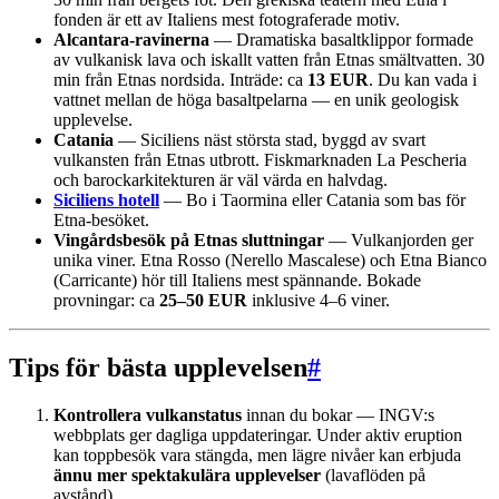
fonden är ett av Italiens mest fotograferade motiv.
Alcantara-ravinerna
— Dramatiska basaltklippor formade
av vulkanisk lava och iskallt vatten från Etnas smältvatten. 30
min från Etnas nordsida. Inträde: ca
13 EUR
. Du kan vada i
vattnet mellan de höga basaltpelarna — en unik geologisk
upplevelse.
Catania
— Siciliens näst största stad, byggd av svart
vulkansten från Etnas utbrott. Fiskmarknaden La Pescheria
och barockarkitekturen är väl värda en halvdag.
Siciliens hotell
— Bo i Taormina eller Catania som bas för
Etna-besöket.
Vingårdsbesök på Etnas sluttningar
— Vulkanjorden ger
unika viner. Etna Rosso (Nerello Mascalese) och Etna Bianco
(Carricante) hör till Italiens mest spännande. Bokade
provningar: ca
25–50 EUR
inklusive 4–6 viner.
Tips för bästa upplevelsen
#
Kontrollera vulkanstatus
innan du bokar — INGV:s
webbplats ger dagliga uppdateringar. Under aktiv eruption
kan toppbesök vara stängda, men lägre nivåer kan erbjuda
ännu mer spektakulära upplevelser
(lavaflöden på
avstånd).