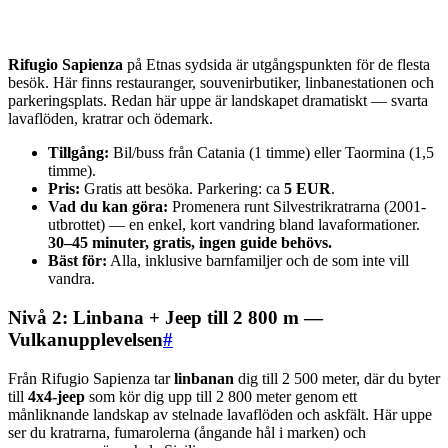
Rifugio Sapienza
på Etnas sydsida är utgångspunkten för de flesta
besök. Här finns restauranger, souvenirbutiker, linbanestationen och
parkeringsplats. Redan här uppe är landskapet dramatiskt — svarta
lavaflöden, kratrar och ödemark.
Tillgång:
Bil/buss från Catania (1 timme) eller Taormina (1,5
timme).
Pris:
Gratis att besöka. Parkering: ca
5 EUR
.
Vad du kan göra:
Promenera runt Silvestrikratrarna (2001-
utbrottet) — en enkel, kort vandring bland lavaformationer.
30–45 minuter, gratis, ingen guide behövs.
Bäst för:
Alla, inklusive barnfamiljer och de som inte vill
vandra.
Nivå 2: Linbana + Jeep till 2 800 m —
Vulkanupplevelsen
#
Från Rifugio Sapienza tar
linbanan
dig till 2 500 meter, där du byter
till
4x4-jeep
som kör dig upp till 2 800 meter genom ett
månliknande landskap av stelnade lavaflöden och askfält. Här uppe
ser du kratrarna, fumarolerna (ångande hål i marken) och