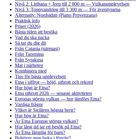
Nivå 2: Linbana + Jeep till 2 800 m — Vulkanupplevelsen
Nivå 3: Toppvandring till 3 300 m — För äventyrarna
Alternativ: Nordsidan (Piano Provenzana)
Praktisk info
Priser (2026)
Bästa tiden att besöka
Vad du ska packa
Så tar du dig dit
Från Catania (närmast)
Från Taormina
Från Syrakusa
Mat i närheten
Kombinera med
Tips för bästa upplevelsen
Etna i siffror — höjd, utbrott och rekord
Hur högt är Etna?
Etna utbrott 2026 — senaste aktiviteten
Europas största vulkan — hur jämförs Etna?
Vanliga frågor
Vilket är Siciliens högsta berg?
Hur hög är Etna?
Är Etna Europas största vulkan?
Hur lång tid tar ett besök på Etna?
Är Etna lämplig för barn?
Behöver man boka i förväg?