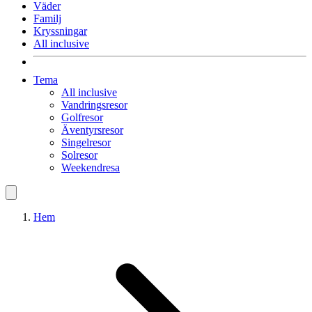
Väder
Familj
Kryssningar
All inclusive
Tema
All inclusive
Vandringsresor
Golfresor
Äventyrsresor
Singelresor
Solresor
Weekendresa
Hem