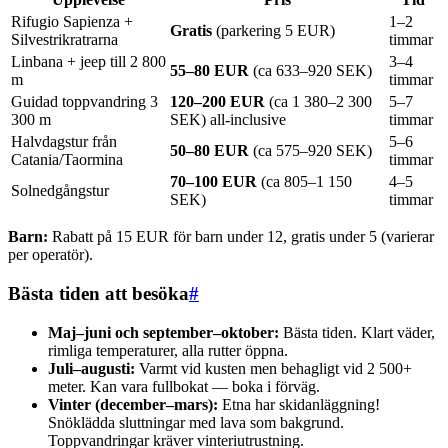
Rifugio Sapienza +
1–2
Gratis
(parkering 5 EUR)
Silvestrikratrarna
timmar
Linbana + jeep till 2 800
3–4
55–80 EUR
(ca 633–920 SEK)
m
timmar
Guidad toppvandring 3
120–200 EUR
(ca 1 380–2 300
5–7
300 m
SEK) all-inclusive
timmar
Halvdagstur från
5–6
50–80 EUR
(ca 575–920 SEK)
Catania/Taormina
timmar
70–100 EUR
(ca 805–1 150
4–5
Solnedgångstur
SEK)
timmar
Barn:
Rabatt på 15 EUR för barn under 12, gratis under 5 (varierar
per operatör).
Bästa tiden att besöka
#
Maj–juni och september–oktober:
Bästa tiden. Klart väder,
rimliga temperaturer, alla rutter öppna.
Juli–augusti:
Varmt vid kusten men behagligt vid 2 500+
meter. Kan vara fullbokat — boka i förväg.
Vinter (december–mars):
Etna har skidanläggning!
Snöklädda sluttningar med lava som bakgrund.
Toppvandringar kräver vinteriutrustning.