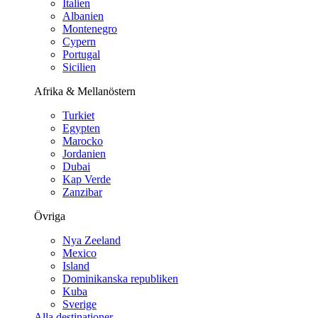
Italien
Albanien
Montenegro
Cypern
Portugal
Sicilien
Afrika & Mellanöstern
Turkiet
Egypten
Marocko
Jordanien
Dubai
Kap Verde
Zanzibar
Övriga
Nya Zeeland
Mexico
Island
Dominikanska republiken
Kuba
Sverige
Alla destinationer