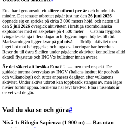
Etna har i genomsnitt
ett större utbrott per år
och hundratals
mindre. Det senaste utbrottet pågår just nu: den
26 juni 2026
öppnade sig en spricka på cirka 3 000 meters höjd, och natten till
den
5 juli 2026
övergick aktiviteten i kraftiga strombolianska
explosioner med en askpelare på 4 500 meter — Catania flygplats
tvingades stänga i flera dagar och flygvarningen höjdes till röd.
Markvarningen ligger kvar på
gul nivå
— förhöjd aktivitet men
inget hot mot bebyggelse, och inga evakueringar har beordrats.
Reser du till östra Sicilien under pågående aktivitet: kontrollera alltid
aktuell flygstatus och INGV:s bulletiner innan avresa.
Är det säkert att besöka Etna?
Ja — men med respekt. De
guidade turerna övervakas av INGV (Italiens institut för geofysik
och vulkanologi) och rutter anpassas dagligen efter vulkanens
aktivitet. Under aktiva utbrott kan toppbesök stängas av, men lägre
nivåer förblir öppna. Sicilierna har levt bredvid Etna i tusentals år —
de vet vad de gör.
Vad du ska se och göra
#
Nivå 1: Rifugio Sapienza (1 900 m) — Bas utan