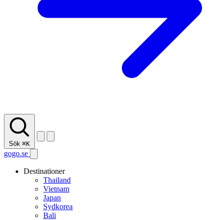
Sök
⌘K
gogo.se
Destinationer
Thailand
Vietnam
Japan
Sydkorea
Bali