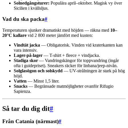
Solnedgångsturer:
Populära april–oktober. Magisk vy över
Sicilien i kvällsljus.
Vad du ska packa
#
Temperaturen sjunker dramatiskt med höjden — räkna med
10–
20°C kallare
vid 2 800 meter jämfört med kusten:
Vindtät jacka
— Obligatorisk. Vinden vid kraterkanten kan
vara intensiv.
Lager-på-lager
— T-shirt + fleece + vindjacka.
Stadiga skor
— Vandringskängor för toppvandring (ingår
ofta i guidepriset). Sneakers räcker för linbana/jeep-nivån.
Solglasögon och solskydd
— UV-strålningen är stark på hög
höjd.
Vatten
— Minst 1,5 liter.
Snacks
— Begränsade matmöjligheter ovanför Rifugio
Sapienza.
Så tar du dig dit
#
Från Catania (närmast)
#