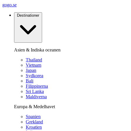
gogo.se
Destinationer
Asien & Indiska oceanen
Thailand
Vietnam
Japan
Sydkorea
Bali
Filippinerna
Sri Lanka
Maldiverna
Europa & Medelhavet
Spanien
Grekland
Kroatien