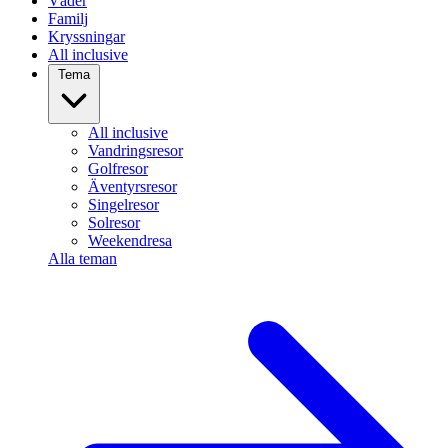
Väder
Familj
Kryssningar
All inclusive
Tema
All inclusive
Vandringsresor
Golfresor
Äventyrsresor
Singelresor
Solresor
Weekendresa
Alla teman