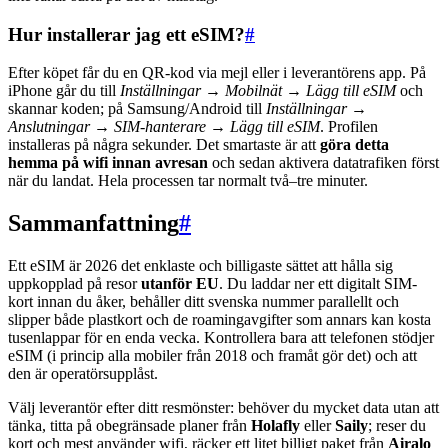
Hur installerar jag ett eSIM?
#
Efter köpet får du en QR-kod via mejl eller i leverantörens app. På
iPhone går du till
Inställningar → Mobilnät → Lägg till eSIM
och
skannar koden; på Samsung/Android till
Inställningar →
Anslutningar → SIM-hanterare → Lägg till eSIM
. Profilen
installeras på några sekunder. Det smartaste är att
göra detta
hemma på wifi innan avresan
och sedan aktivera datatrafiken först
när du landat. Hela processen tar normalt två–tre minuter.
Sammanfattning
#
Ett eSIM är 2026 det enklaste och billigaste sättet att hålla sig
uppkopplad på resor
utanför EU
. Du laddar ner ett digitalt SIM-
kort innan du åker, behåller ditt svenska nummer parallellt och
slipper både plastkort och de roamingavgifter som annars kan kosta
tusenlappar för en enda vecka. Kontrollera bara att telefonen stödjer
eSIM (i princip alla mobiler från 2018 och framåt gör det) och att
den är operatörsupplåst.
Välj leverantör efter ditt resmönster: behöver du mycket data utan att
tänka, titta på obegränsade planer från
Holafly
eller
Saily
; reser du
kort och mest använder wifi, räcker ett litet billigt paket från
Airalo