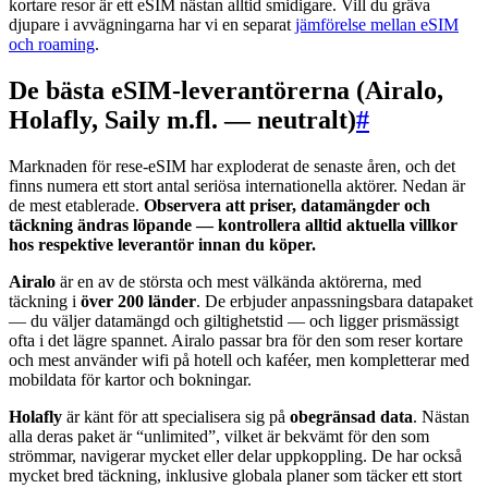
kortare resor är ett eSIM nästan alltid smidigare. Vill du gräva
djupare i avvägningarna har vi en separat
jämförelse mellan eSIM
och roaming
.
De bästa eSIM-leverantörerna (Airalo,
Holafly, Saily m.fl. — neutralt)
#
Marknaden för rese-eSIM har exploderat de senaste åren, och det
finns numera ett stort antal seriösa internationella aktörer. Nedan är
de mest etablerade.
Observera att priser, datamängder och
täckning ändras löpande — kontrollera alltid aktuella villkor
hos respektive leverantör innan du köper.
Airalo
är en av de största och mest välkända aktörerna, med
täckning i
över 200 länder
. De erbjuder anpassningsbara datapaket
— du väljer datamängd och giltighetstid — och ligger prismässigt
ofta i det lägre spannet. Airalo passar bra för den som reser kortare
och mest använder wifi på hotell och kaféer, men kompletterar med
mobildata för kartor och bokningar.
Holafly
är känt för att specialisera sig på
obegränsad data
. Nästan
alla deras paket är “unlimited”, vilket är bekvämt för den som
strömmar, navigerar mycket eller delar uppkoppling. De har också
mycket bred täckning, inklusive globala planer som täcker ett stort