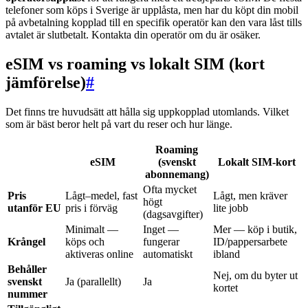
telefoner som köps i Sverige är upplåsta, men har du köpt din mobil
på avbetalning kopplad till en specifik operatör kan den vara låst tills
avtalet är slutbetalt. Kontakta din operatör om du är osäker.
eSIM vs roaming vs lokalt SIM (kort
jämförelse)
#
Det finns tre huvudsätt att hålla sig uppkopplad utomlands. Vilket
som är bäst beror helt på vart du reser och hur länge.
Roaming
eSIM
(svenskt
Lokalt SIM-kort
abonnemang)
Ofta mycket
Pris
Lågt–medel, fast
Lågt, men kräver
högt
utanför EU
pris i förväg
lite jobb
(dagsavgifter)
Minimalt —
Inget —
Mer — köp i butik,
Krångel
köps och
fungerar
ID/pappersarbete
aktiveras online
automatiskt
ibland
Behåller
Nej, om du byter ut
svenskt
Ja (parallellt)
Ja
kortet
nummer