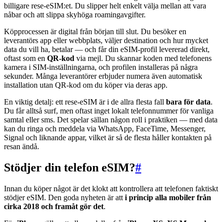
billigare rese-eSIM:et. Du slipper helt enkelt välja mellan att vara
nåbar och att slippa skyhöga roamingavgifter.
Köpprocessen är digital från början till slut. Du besöker en
leverantörs app eller webbplats, väljer destination och hur mycket
data du vill ha, betalar — och får din eSIM-profil levererad direkt,
oftast som en
QR-kod
via mejl. Du skannar koden med telefonens
kamera i SIM-inställningarna, och profilen installeras på några
sekunder. Många leverantörer erbjuder numera även automatisk
installation utan QR-kod om du köper via deras app.
En viktig detalj: ett rese-eSIM är i de allra flesta fall
bara för data
.
Du får alltså surf, men oftast inget lokalt telefonnummer för vanliga
samtal eller sms. Det spelar sällan någon roll i praktiken — med data
kan du ringa och meddela via WhatsApp, FaceTime, Messenger,
Signal och liknande appar, vilket är så de flesta håller kontakten på
resan ändå.
Stödjer din telefon eSIM?
#
Innan du köper något är det klokt att kontrollera att telefonen faktiskt
stödjer eSIM. Den goda nyheten är att
i princip alla mobiler från
cirka 2018 och framåt gör det
.