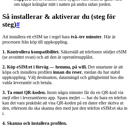
om något krånglar mitt i natten på andra sidan jorden.
Så installerar & aktiverar du (steg för
steg)
#
Att installera ett eSIM tar i regel bara
två–tre minuter
. Här är
processen från köp till uppkoppling.
1. Kontrollera kompatibilitet.
Säkerställ att telefonen stödjer eSIM
(se avsnittet ovan) och att den är operatörsupplåst.
2. Köp eSIM:et i förväg — hemma, på wifi.
Det smartaste är att
köpa och installera profilen
innan du reser
, medan du har stabil
uppkoppling. Välj destination, datamängd och giltighetstid hos din
valda leverantör och betala.
3. Ta emot QR-koden.
Inom några minuter får du en QR-kod via
mejl eller i leverantörens app. Spara mejlet — har du bara en telefon
kan det vara praktiskt att visa QR-koden på en dator eller skriva ut
den, eftersom du ska skanna den med just den telefon eSIM:et ska in
i.
4. Skanna och installera profilen.