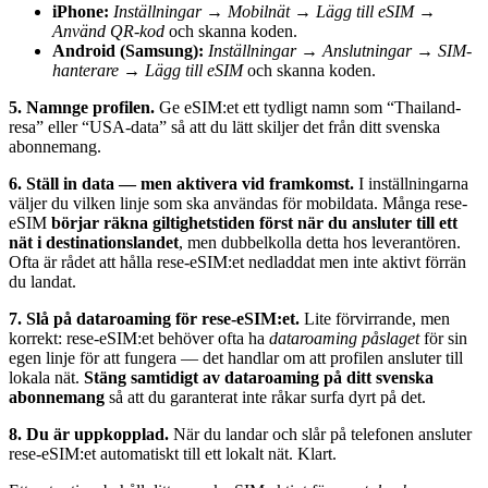
iPhone:
Inställningar → Mobilnät → Lägg till eSIM →
Använd QR-kod
och skanna koden.
Android (Samsung):
Inställningar → Anslutningar → SIM-
hanterare → Lägg till eSIM
och skanna koden.
5. Namnge profilen.
Ge eSIM:et ett tydligt namn som “Thailand-
resa” eller “USA-data” så att du lätt skiljer det från ditt svenska
abonnemang.
6. Ställ in data — men aktivera vid framkomst.
I inställningarna
väljer du vilken linje som ska användas för mobildata. Många rese-
eSIM
börjar räkna giltighetstiden först när du ansluter till ett
nät i destinationslandet
, men dubbelkolla detta hos leverantören.
Ofta är rådet att hålla rese-eSIM:et nedladdat men inte aktivt förrän
du landat.
7. Slå på dataroaming för rese-eSIM:et.
Lite förvirrande, men
korrekt: rese-eSIM:et behöver ofta ha
dataroaming påslaget
för sin
egen linje för att fungera — det handlar om att profilen ansluter till
lokala nät.
Stäng samtidigt av dataroaming på ditt svenska
abonnemang
så att du garanterat inte råkar surfa dyrt på det.
8. Du är uppkopplad.
När du landar och slår på telefonen ansluter
rese-eSIM:et automatiskt till ett lokalt nät. Klart.