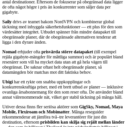
antal destinationer. Eftersom de fokuserar på obegränsad data ligger
de ofta något högre i pris än konkurrenter som säljer data per
gigabyte.
Saily
drivs av teamet bakom NordVPN och kombinerar global
täckning med inbyggda säkerhetsfunktioner — ett plus för den som
värdesätter integritet. Utbudet spänner från mindre datapaket till
obegränsade planer, där de obegränsade alternativen tenderar att
ligga i den dyrare änden.
Nomad
erbjuder ofta
prisvärda större datapaket
(till exempel
rejäla gigabyte-mängder för måttliga summor) och är populärt bland
resenärer som vill ha mycket data utan att gå hela vägen till
obegränsat. De saknar oftast helt obegränsade planer, så
datamängden bör matchas mot ditt faktiska behov.
Ubigi
har ett rykte om snabba uppkopplingar och
konkurrenskraftiga priser, med ett brett utbud av planer — inklusive
ovanliga årsabonnemang för den som reser ofta. De använder bland
annat välrenommerade nät, vilket ger stabil täckning på många håll.
Utöver dessa finns fler seriösa aktörer som
GigSky, Nomad, Maya
Mobile, Flexiroam och Mobimatter
. Många reseguider
rekommenderar att jämföra två–tre leverantörer för just din
destination, eftersom
prisbilden kan skilja sig rejält mellan länder