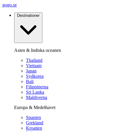
gogo.se
Destinationer
Asien & Indiska oceanen
Thailand
Vietnam
Japan
Sydkorea
Bali
Filippinerna
Sri Lanka
Maldiverna
Europa & Medelhavet
Spanien
Grekland
Kroatien