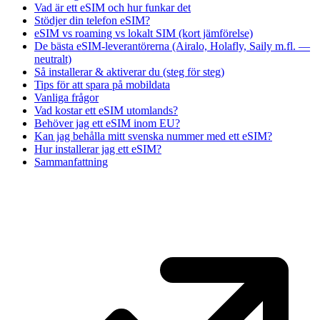
Vad är ett eSIM och hur funkar det
Stödjer din telefon eSIM?
eSIM vs roaming vs lokalt SIM (kort jämförelse)
De bästa eSIM-leverantörerna (Airalo, Holafly, Saily m.fl. —
neutralt)
Så installerar & aktiverar du (steg för steg)
Tips för att spara på mobildata
Vanliga frågor
Vad kostar ett eSIM utomlands?
Behöver jag ett eSIM inom EU?
Kan jag behålla mitt svenska nummer med ett eSIM?
Hur installerar jag ett eSIM?
Sammanfattning