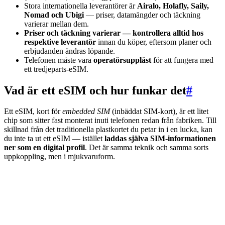
Stora internationella leverantörer är
Airalo, Holafly, Saily,
Nomad och Ubigi
— priser, datamängder och täckning
varierar mellan dem.
Priser och täckning varierar — kontrollera alltid hos
respektive leverantör
innan du köper, eftersom planer och
erbjudanden ändras löpande.
Telefonen måste vara
operatörsupplåst
för att fungera med
ett tredjeparts-eSIM.
Vad är ett eSIM och hur funkar det
#
Ett eSIM, kort för
embedded SIM
(inbäddat SIM-kort), är ett litet
chip som sitter fast monterat inuti telefonen redan från fabriken. Till
skillnad från det traditionella plastkortet du petar in i en lucka, kan
du inte ta ut ett eSIM — istället
laddas själva SIM-informationen
ner som en digital profil
. Det är samma teknik och samma sorts
uppkoppling, men i mjukvaruform.