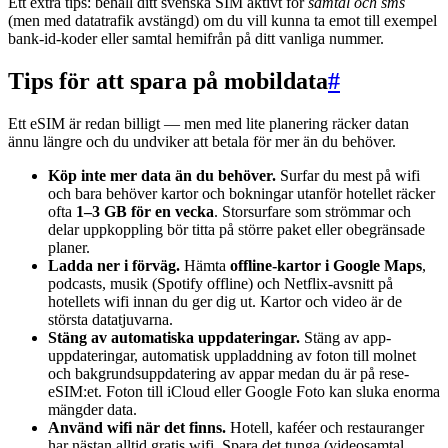
Ett extra tips: behåll ditt svenska SIM aktivt för
samtal och sms
(men med datatrafik avstängd) om du vill kunna ta emot till exempel
bank-id-koder eller samtal hemifrån på ditt vanliga nummer.
Tips för att spara på mobildata
#
Ett eSIM är redan billigt — men med lite planering räcker datan
ännu längre och du undviker att betala för mer än du behöver.
Köp inte mer data än du behöver.
Surfar du mest på wifi
och bara behöver kartor och bokningar utanför hotellet räcker
ofta
1–3 GB för en vecka
. Storsurfare som strömmar och
delar uppkoppling bör titta på större paket eller obegränsade
planer.
Ladda ner i förväg.
Hämta
offline-kartor i Google Maps
,
podcasts, musik (Spotify offline) och Netflix-avsnitt på
hotellets wifi innan du ger dig ut. Kartor och video är de
största datatjuvarna.
Stäng av automatiska uppdateringar.
Stäng av app-
uppdateringar, automatisk uppladdning av foton till molnet
och bakgrundsuppdatering av appar medan du är på rese-
eSIM:et. Foton till iCloud eller Google Foto kan sluka enorma
mängder data.
Använd wifi när det finns.
Hotell, kaféer och restauranger
har nästan alltid gratis wifi. Spara det tunga (videosamtal,