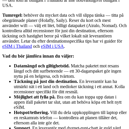
— den som är billigast i Thailand är inte nödvändigtvis billigast i
USA.
Tumregel:
behöver du mycket data och vill slippa tänka — titta på
obegränsade planer (Holafly, Saily). Reser du kort och mest
använder wifi — välj ett litet, billigt datapaket (Airalo, Nomad). Och
kontrollera alltid recensioner för just din destination, eftersom
täckning och hastighet beror på vilket lokalt nät leverantören
använder. Letar du efter destinationsspecifika tips har vi guider för
eSIM i Thailand
och
eSIM i USA
.
Vad du bör jämföra innan du väljer:
Datamängd och giltighetstid.
Matcha paketet mot resans
längd och ditt surfbeteende — ett 30-dagarspaket gör ingen
nytta på en helgresa, och tvärtom.
Täckning på just din destination.
En leverantör kan ha
utmärkt nät i ett land och medioker täckning i ett annat. Kolla
recensioner specifikt för ditt resmål.
Möjlighet att fylla på.
Bra om du kan toppa upp datan i
appen ifall paketet tar slut, utan att behöva köpa ett helt nytt
eSIM.
Hotspot/tethering.
Vill du dela uppkopplingen till laptop eller
en reskamrats telefon — kontrollera att planen tillåter det,
eftersom alla inte gör det.
Support.
En leverantör med dygnet-runt-chatt är guld värd