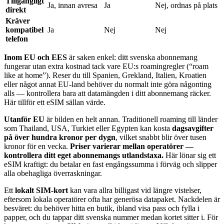
Tillgängligt
Ja, innan avresa
Ja
Nej, ordnas på plats
direkt
Kräver
kompatibel
Ja
Nej
Nej
telefon
Inom EU och EES
är saken enkel: ditt svenska abonnemang
fungerar utan extra kostnad tack vare EU:s roamingregler (“roam
like at home”). Reser du till Spanien, Grekland, Italien, Kroatien
eller något annat EU-land behöver du normalt inte göra någonting
alls — kontrollera bara att datamängden i ditt abonnemang räcker.
Här tillför ett eSIM sällan värde.
Utanför EU
är bilden en helt annan. Traditionell roaming till länder
som Thailand, USA, Turkiet eller Egypten kan kosta
dagsavgifter
på över hundra kronor per dygn
, vilket snabbt blir över tusen
kronor för en vecka.
Priser varierar mellan operatörer —
kontrollera ditt eget abonnemangs utlandstaxa.
Här lönar sig ett
eSIM kraftigt: du betalar en fast engångssumma i förväg och slipper
alla obehagliga överraskningar.
Ett
lokalt SIM-kort
kan vara allra billigast vid längre vistelser,
eftersom lokala operatörer ofta har generösa datapaket. Nackdelen är
besväret: du behöver hitta en butik, ibland visa pass och fylla i
papper, och du tappar ditt svenska nummer medan kortet sitter i. För