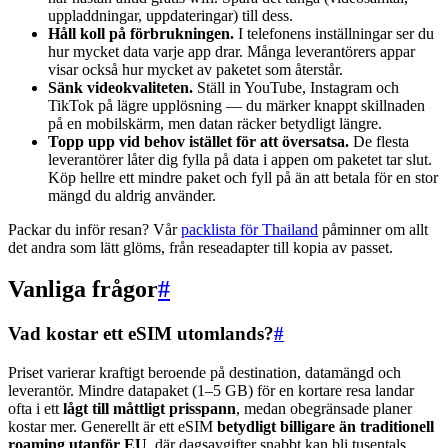
uppladdningar, uppdateringar) till dess.
Håll koll på förbrukningen.
I telefonens inställningar ser du
hur mycket data varje app drar. Många leverantörers appar
visar också hur mycket av paketet som återstår.
Sänk videokvaliteten.
Ställ in YouTube, Instagram och
TikTok på lägre upplösning — du märker knappt skillnaden
på en mobilskärm, men datan räcker betydligt längre.
Topp upp vid behov istället för att översatsa.
De flesta
leverantörer låter dig fylla på data i appen om paketet tar slut.
Köp hellre ett mindre paket och fyll på än att betala för en stor
mängd du aldrig använder.
Packar du inför resan? Vår
packlista för Thailand
påminner om allt
det andra som lätt glöms, från reseadapter till kopia av passet.
Vanliga frågor
#
Vad kostar ett eSIM utomlands?
#
Priset varierar kraftigt beroende på destination, datamängd och
leverantör. Mindre datapaket (1–5 GB) för en kortare resa landar
ofta i ett
lågt till måttligt prisspann
, medan obegränsade planer
kostar mer. Generellt är ett eSIM
betydligt billigare än traditionell
roaming utanför EU
, där dagsavgifter snabbt kan bli tusentals