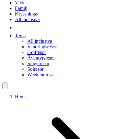
Väder
Familj
Kryssningar
All inclusive
Tema
All inclusive
Vandringsresor
Golfresor
Äventyrsresor
Singelresor
Solresor
Weekendresa
Hem