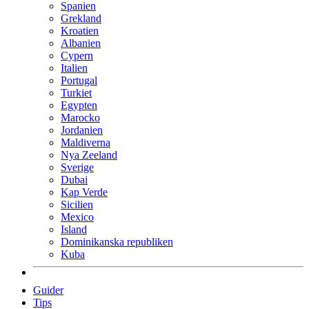
Spanien
Grekland
Kroatien
Albanien
Cypern
Italien
Portugal
Turkiet
Egypten
Marocko
Jordanien
Maldiverna
Nya Zeeland
Sverige
Dubai
Kap Verde
Sicilien
Mexico
Island
Dominikanska republiken
Kuba
Guider
Tips