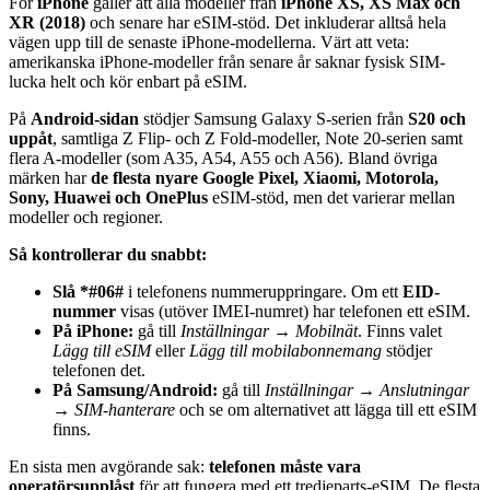
För
iPhone
gäller att alla modeller från
iPhone XS, XS Max och
XR (2018)
och senare har eSIM-stöd. Det inkluderar alltså hela
vägen upp till de senaste iPhone-modellerna. Värt att veta:
amerikanska iPhone-modeller från senare år saknar fysisk SIM-
lucka helt och kör enbart på eSIM.
På
Android-sidan
stödjer Samsung Galaxy S-serien från
S20 och
uppåt
, samtliga Z Flip- och Z Fold-modeller, Note 20-serien samt
flera A-modeller (som A35, A54, A55 och A56). Bland övriga
märken har
de flesta nyare Google Pixel, Xiaomi, Motorola,
Sony, Huawei och OnePlus
eSIM-stöd, men det varierar mellan
modeller och regioner.
Så kontrollerar du snabbt:
Slå *#06#
i telefonens nummeruppringare. Om ett
EID-
nummer
visas (utöver IMEI-numret) har telefonen ett eSIM.
På iPhone:
gå till
Inställningar → Mobilnät
. Finns valet
Lägg till eSIM
eller
Lägg till mobilabonnemang
stödjer
telefonen det.
På Samsung/Android:
gå till
Inställningar → Anslutningar
→ SIM-hanterare
och se om alternativet att lägga till ett eSIM
finns.
En sista men avgörande sak:
telefonen måste vara
operatörsupplåst
för att fungera med ett tredjeparts-eSIM. De flesta