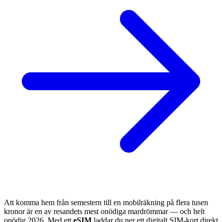
Att komma hem från semestern till en mobilräkning på flera tusen
kronor är en av resandets mest onödiga mardrömmar — och helt
onödig 2026. Med ett
eSIM
laddar du ner ett digitalt SIM-kort direkt