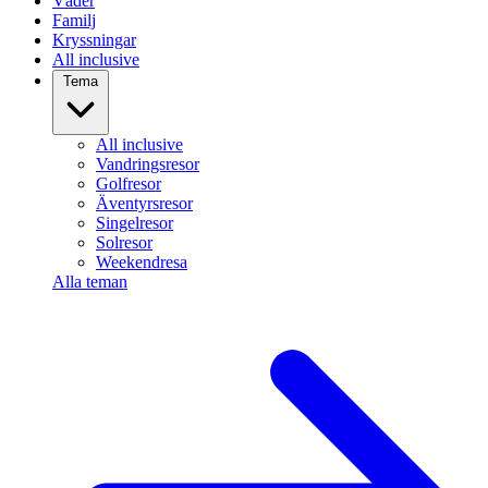
Väder
Familj
Kryssningar
All inclusive
Tema
All inclusive
Vandringsresor
Golfresor
Äventyrsresor
Singelresor
Solresor
Weekendresa
Alla teman