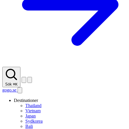
Sök
⌘K
gogo.se
Destinationer
Thailand
Vietnam
Japan
Sydkorea
Bali