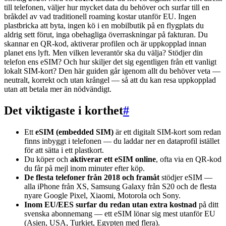
till telefonen, väljer hur mycket data du behöver och surfar till en
bråkdel av vad traditionell roaming kostar utanför EU. Ingen
plastbricka att byta, ingen kö i en mobilbutik på en flygplats du
aldrig sett förut, inga obehagliga överraskningar på fakturan. Du
skannar en QR-kod, aktiverar profilen och är uppkopplad innan
planet ens lyft. Men vilken leverantör ska du välja? Stödjer din
telefon ens eSIM? Och hur skiljer det sig egentligen från ett vanligt
lokalt SIM-kort? Den här guiden går igenom allt du behöver veta —
neutralt, korrekt och utan krångel — så att du kan resa uppkopplad
utan att betala mer än nödvändigt.
Det viktigaste i korthet
#
Ett
eSIM (embedded SIM)
är ett digitalt SIM-kort som redan
finns inbyggt i telefonen — du laddar ner en dataprofil istället
för att sätta i ett plastkort.
Du köper och
aktiverar ett eSIM online
, ofta via en QR-kod
du får på mejl inom minuter efter köp.
De flesta telefoner från 2018 och framåt
stödjer eSIM —
alla iPhone från XS, Samsung Galaxy från S20 och de flesta
nyare Google Pixel, Xiaomi, Motorola och Sony.
Inom EU/EES surfar du redan utan extra kostnad
på ditt
svenska abonnemang — ett eSIM lönar sig mest utanför EU
(Asien, USA, Turkiet, Egypten med flera).