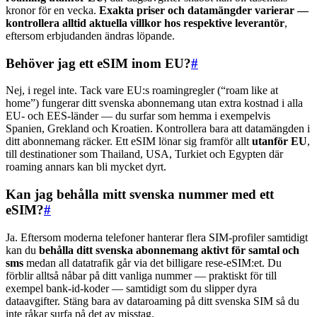
kronor för en vecka.
Exakta priser och datamängder varierar —
kontrollera alltid aktuella villkor hos respektive leverantör
,
eftersom erbjudanden ändras löpande.
Behöver jag ett eSIM inom EU?
#
Nej, i regel inte. Tack vare EU:s roamingregler (“roam like at
home”) fungerar ditt svenska abonnemang utan extra kostnad i alla
EU- och EES-länder — du surfar som hemma i exempelvis
Spanien, Grekland och Kroatien. Kontrollera bara att datamängden i
ditt abonnemang räcker. Ett eSIM lönar sig framför allt
utanför EU
,
till destinationer som Thailand, USA, Turkiet och Egypten där
roaming annars kan bli mycket dyrt.
Kan jag behålla mitt svenska nummer med ett
eSIM?
#
Ja. Eftersom moderna telefoner hanterar flera SIM-profiler samtidigt
kan du
behålla ditt svenska abonnemang aktivt för samtal och
sms
medan all datatrafik går via det billigare rese-eSIM:et. Du
förblir alltså nåbar på ditt vanliga nummer — praktiskt för till
exempel bank-id-koder — samtidigt som du slipper dyra
dataavgifter. Stäng bara av dataroaming på ditt svenska SIM så du
inte råkar surfa på det av misstag.