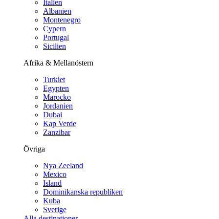
Italien
Albanien
Montenegro
Cypern
Portugal
Sicilien
Afrika & Mellanöstern
Turkiet
Egypten
Marocko
Jordanien
Dubai
Kap Verde
Zanzibar
Övriga
Nya Zeeland
Mexico
Island
Dominikanska republiken
Kuba
Sverige
Alla destinationer