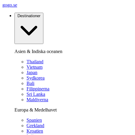
gogo.se
Destinationer
Asien & Indiska oceanen
Thailand
Vietnam
Japan
Sydkorea
Bali
Filippinerna
Sri Lanka
Maldiverna
Europa & Medelhavet
Spanien
Grekland
Kroatien