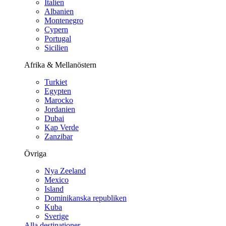
Italien
Albanien
Montenegro
Cypern
Portugal
Sicilien
Afrika & Mellanöstern
Turkiet
Egypten
Marocko
Jordanien
Dubai
Kap Verde
Zanzibar
Övriga
Nya Zeeland
Mexico
Island
Dominikanska republiken
Kuba
Sverige
Alla destinationer