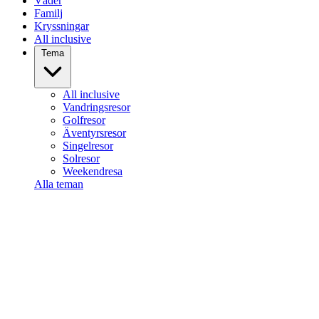
Väder
Familj
Kryssningar
All inclusive
Tema
All inclusive
Vandringsresor
Golfresor
Äventyrsresor
Singelresor
Solresor
Weekendresa
Alla teman