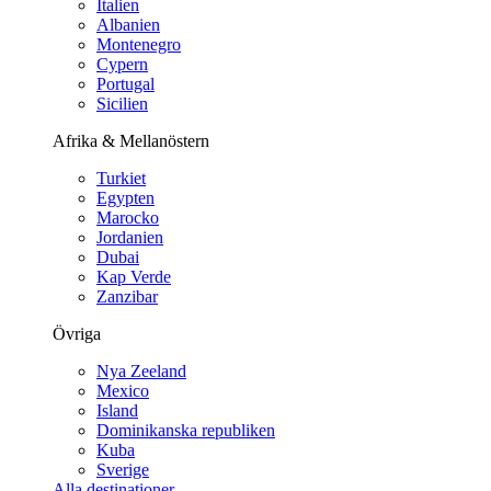
Italien
Albanien
Montenegro
Cypern
Portugal
Sicilien
Afrika & Mellanöstern
Turkiet
Egypten
Marocko
Jordanien
Dubai
Kap Verde
Zanzibar
Övriga
Nya Zeeland
Mexico
Island
Dominikanska republiken
Kuba
Sverige
Alla destinationer