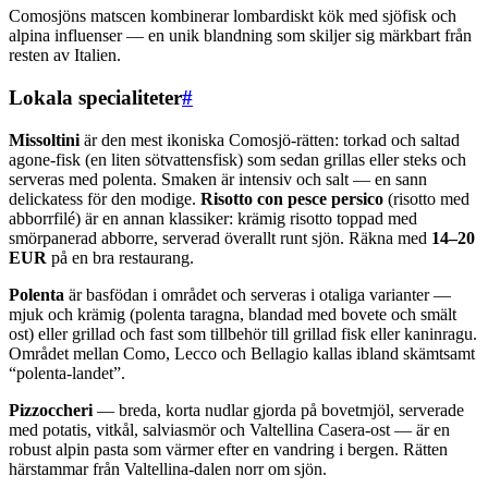
Comosjöns matscen kombinerar lombardiskt kök med sjöfisk och
alpina influenser — en unik blandning som skiljer sig märkbart från
resten av Italien.
Lokala specialiteter
#
Missoltini
är den mest ikoniska Comosjö-rätten: torkad och saltad
agone-fisk (en liten sötvattensfisk) som sedan grillas eller steks och
serveras med polenta. Smaken är intensiv och salt — en sann
delickatess för den modige.
Risotto con pesce persico
(risotto med
abborrfilé) är en annan klassiker: krämig risotto toppad med
smörpanerad abborre, serverad överallt runt sjön. Räkna med
14–20
EUR
på en bra restaurang.
Polenta
är basfödan i området och serveras i otaliga varianter —
mjuk och krämig (polenta taragna, blandad med bovete och smält
ost) eller grillad och fast som tillbehör till grillad fisk eller kaninragu.
Området mellan Como, Lecco och Bellagio kallas ibland skämtsamt
“polenta-landet”.
Pizzoccheri
— breda, korta nudlar gjorda på bovetmjöl, serverade
med potatis, vitkål, salviasmör och Valtellina Casera-ost — är en
robust alpin pasta som värmer efter en vandring i bergen. Rätten
härstammar från Valtellina-dalen norr om sjön.