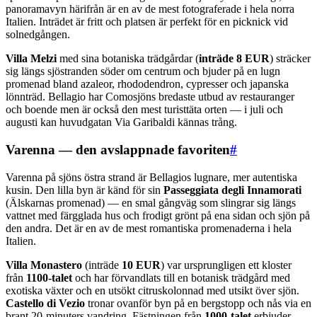
panoramavyn härifrån är en av de mest fotograferade i hela norra
Italien. Inträdet är fritt och platsen är perfekt för en picknick vid
solnedgången.
Villa Melzi
med sina botaniska trädgårdar (
inträde 8 EUR
) sträcker
sig längs sjöstranden söder om centrum och bjuder på en lugn
promenad bland azaleor, rhododendron, cypresser och japanska
lönnträd. Bellagio har Comosjöns bredaste utbud av restauranger
och boende men är också den mest turisttäta orten — i juli och
augusti kan huvudgatan Via Garibaldi kännas trång.
Varenna — den avslappnade favoriten
#
Varenna på sjöns östra strand är Bellagios lugnare, mer autentiska
kusin. Den lilla byn är känd för sin
Passeggiata degli Innamorati
(Älskarnas promenad) — en smal gångväg som slingrar sig längs
vattnet med färgglada hus och frodigt grönt på ena sidan och sjön på
den andra. Det är en av de mest romantiska promenaderna i hela
Italien.
Villa Monastero
(inträde
10 EUR
) var ursprungligen ett kloster
från
1100-talet
och har förvandlats till en botanisk trädgård med
exotiska växter och en utsökt citruskolonnad med utsikt över sjön.
Castello di Vezio
tronar ovanför byn på en bergstopp och nås via en
brant 20-minuters vandring. Fästningen från
1000-talet
erbjuder