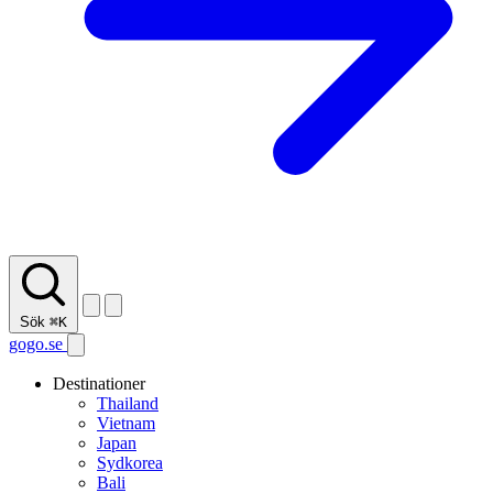
Sök
⌘K
gogo.se
Destinationer
Thailand
Vietnam
Japan
Sydkorea
Bali