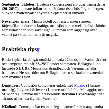
September–oktober:
Höstens skuldersäsong erbjuder varma dagar
(
20–26°C
), tunnare folkmassor och fantastiska höstfärger i bergen.
Vin- och matfestivaler i byarna. September är utmärkt.
November–mars:
Många hotell och restauranger stänger,
färjetrafiken reduceras kraftigt, men sjön har en melankolisk skönhet
som tilltalar den som söker lugn. Dimman som lägger sig över
vattnet på vintermornarna är magisk.
Praktiska tips
#
Bada i sjön:
Ja, det går utmärkt att bada i Comosjön! Vattnet är rent
och temperaturen når
22–25°C
under sommaren. Bellagios Lido
(
inträde 5 EUR
), Mennagios strandbad och Varenna har alla
badplatser. Nesso, söder om Bellagio, har en spektakulär vattenfall
som mynnar i sjön.
Dagsturer:
Comosjön kombineras enkelt med
Milano
(1 timme
med tåg), Lugano i Schweiz (1 timme med bil från Menaggio) och
St. Moritz (3 timmar med det berömda
Bernina Express
-tåget från
Tirano, nåbart via tåg från Varenna).
Klädkod:
Comosjön har en mer elegant atmosfär än många andra