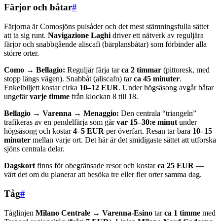
Färjor och båtar
#
Färjorna är Comosjöns pulsåder och det mest stämningsfulla sättet
att ta sig runt.
Navigazione Laghi
driver ett nätverk av reguljära
färjor och snabbgående aliscafi (bärplansbåtar) som förbinder alla
större orter.
Como → Bellagio:
Reguljär färja tar
ca 2 timmar
(pittoresk, med
stopp längs vägen). Snabbåt (aliscafo) tar
ca 45 minuter
.
Enkelbiljett kostar cirka
10–12 EUR
. Under högsäsong avgår båtar
ungefär
varje timme
från klockan 8 till 18.
Bellagio → Varenna → Menaggio:
Den centrala “triangeln”
trafikeras av en pendelfärja som går
var 15–30:e minut
under
högsäsong och kostar
4–5 EUR
per överfart. Resan tar bara
10–15
minuter
mellan varje ort. Det här är det smidigaste sättet att utforska
sjöns centrala delar.
Dagskort
finns för obegränsade resor och kostar
ca 25 EUR
—
värt det om du planerar att besöka tre eller fler orter samma dag.
Tåg
#
Tåglinjen
Milano Centrale → Varenna-Esino
tar
ca 1 timme
med