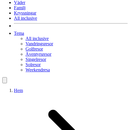
Väder
Familj
Kryssningar
All inclusive
Tema
All inclusive
Vandringsresor
Golfresor
Äventyrsresor
Singelresor
Solresor
Weekendresa
Hem