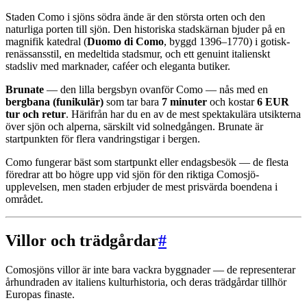
Staden Como i sjöns södra ände är den största orten och den
naturliga porten till sjön. Den historiska stadskärnan bjuder på en
magnifik katedral (
Duomo di Como
, byggd 1396–1770) i gotisk-
renässansstil, en medeltida stadsmur, och ett genuint italienskt
stadsliv med marknader, caféer och eleganta butiker.
Brunate
— den lilla bergsbyn ovanför Como — nås med en
bergbana (funikulär)
som tar bara
7 minuter
och kostar
6 EUR
tur och retur
. Härifrån har du en av de mest spektakulära utsikterna
över sjön och alperna, särskilt vid solnedgången. Brunate är
startpunkten för flera vandringstigar i bergen.
Como fungerar bäst som startpunkt eller endagsbesök — de flesta
föredrar att bo högre upp vid sjön för den riktiga Comosjö-
upplevelsen, men staden erbjuder de mest prisvärda boendena i
området.
Villor och trädgårdar
#
Comosjöns villor är inte bara vackra byggnader — de representerar
århundraden av italiens kulturhistoria, och deras trädgårdar tillhör
Europas finaste.