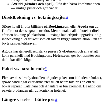
Axeltid (oktober och april):
Ofta den bästa kombinationen
— rimliga priser och gott väder.
Direktbokning vs. bokningssajter
#
Större hotell är ofta billigare på
Booking.com
eller
Agoda
om du
jämför mot deras egna hemsidor. Men kontakta alltid hotellet direkt
efter en bokning på plattform — många kan erbjuda upgrades, tidig
incheckning eller frukost som ett sätt att bygga kundrelation utan att
bryta prisparitetskraven.
Agoda
har generellt sett starka priser i Sydostasien och är värt att
kolla parallellt med Booking.com.
Hotels.com
ger bonusnätter om
du bokar tillräckligt.
Paket vs. bara boende
#
Flera av de större lyxhotellen erbjuder paket som inkluderar frukost,
spa-behandlingar eller aktiviteter till ett bättre totalpris än om du
bokar separat. Katathani och Anantara är bra exempel. Be alltid om
paketerbjudanden när du kontaktar hotellet.
Längre vistelse = bättre pris
#