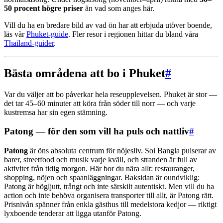
50 procent högre priser
än vad som anges här.
Vill du ha en bredare bild av vad ön har att erbjuda utöver boende,
läs vår
Phuket-guide
. Fler resor i regionen hittar du bland våra
Thailand-guider
.
Bästa områdena att bo i Phuket
#
Var du väljer att bo påverkar hela reseupplevelsen. Phuket är stor —
det tar 45–60 minuter att köra från söder till norr — och varje
kustremsa har sin egen stämning.
Patong — för den som vill ha puls och nattliv
#
Patong
är öns absoluta centrum för nöjesliv. Soi Bangla pulserar av
barer, streetfood och musik varje kväll, och stranden är full av
aktivitet från tidig morgon. Här bor du nära allt: restauranger,
shopping, nöjen och spaanläggningar. Baksidan är oundviklig:
Patong är högljutt, trångt och inte särskilt autentiskt. Men vill du ha
action och inte behöva organisera transporter till allt, är Patong rätt.
Prisnivån spänner från enkla gästhus till medelstora kedjor — riktigt
lyxboende tenderar att ligga utanför Patong.