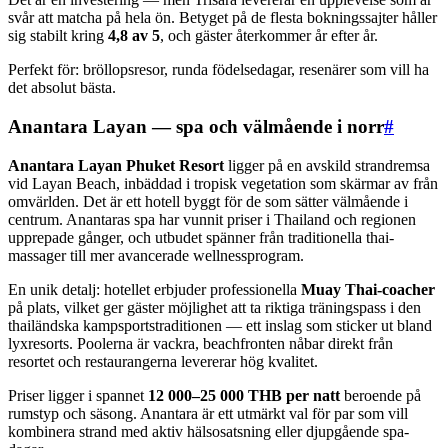
svår att matcha på hela ön. Betyget på de flesta bokningssajter håller
sig stabilt kring
4,8 av 5
, och gäster återkommer år efter år.
Perfekt för: bröllopsresor, runda födelsedagar, resenärer som vill ha
det absolut bästa.
Anantara Layan — spa och välmående i norr
#
Anantara Layan Phuket Resort
ligger på en avskild strandremsa
vid Layan Beach, inbäddad i tropisk vegetation som skärmar av från
omvärlden. Det är ett hotell byggt för de som sätter välmående i
centrum. Anantaras spa har vunnit priser i Thailand och regionen
upprepade gånger, och utbudet spänner från traditionella thai-
massager till mer avancerade wellnessprogram.
En unik detalj: hotellet erbjuder professionella
Muay Thai-coacher
på plats, vilket ger gäster möjlighet att ta riktiga träningspass i den
thailändska kampsportstraditionen — ett inslag som sticker ut bland
lyxresorts. Poolerna är vackra, beachfronten nåbar direkt från
resortet och restaurangerna levererar hög kvalitet.
Priser ligger i spannet
12 000–25 000 THB per natt
beroende på
rumstyp och säsong. Anantara är ett utmärkt val för par som vill
kombinera strand med aktiv hälsosatsning eller djupgående spa-