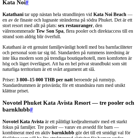
Kata Noi
#
Katathani
tar upp nästan hela strandlinjen vid
Kata Noi Beach
—
en av de finaste och lugnaste stränderna på södra Phuket. Det är ett
stort resort med allt på plats:
sex restauranger
, den
välrenommerade
Tew Son Spa
, flera pooler och direktaccess till en
strand som aldrig blir överfull.
Katathani är ett genuint familjevänligt hotell med bra barnfaciliteter
och personal som tar sig tid. Standarden på rummens inredning är
inte lika modern som på trendiga boutiquehotell, men komforten är
hög och läget överlägset. Att ha en hel privat strandbukt som sitt
naturliga territorium är ett svårt argument att slå.
Priser:
3 800–15 000 THB per natt
beroende på rumstyp.
Standardrummen är prisvärda; för ett strandnära rum med utsikt
klättrar priset.
Novotel Phuket Kata Avista Resort — tre pooler och
barnklubb
#
Novotel Kata Avista
är ett pålitligt kedjealternativ med ett starkt
fokus på familjer. Tre pooler — varav en avsedd för barn —
kombinerat med en aktiv
barnklubb
gör det till ett smidigt val för