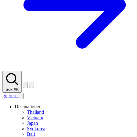
Sök
⌘K
gogo.se
Destinationer
Thailand
Vietnam
Japan
Sydkorea
Bali