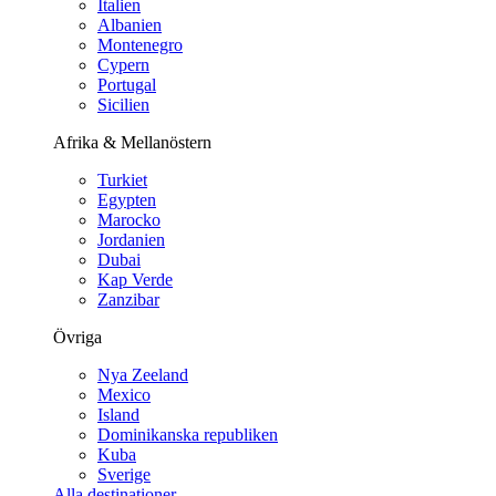
Italien
Albanien
Montenegro
Cypern
Portugal
Sicilien
Afrika & Mellanöstern
Turkiet
Egypten
Marocko
Jordanien
Dubai
Kap Verde
Zanzibar
Övriga
Nya Zeeland
Mexico
Island
Dominikanska republiken
Kuba
Sverige
Alla destinationer