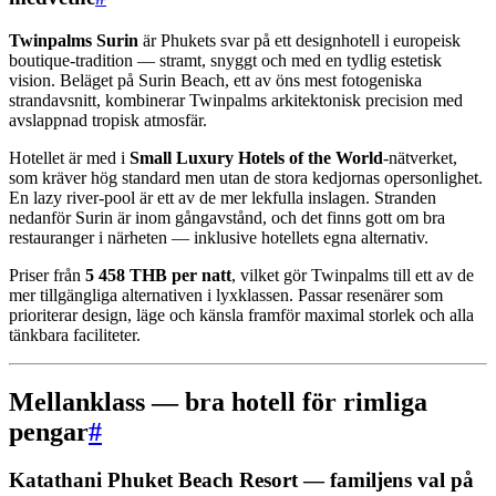
Twinpalms Surin
är Phukets svar på ett designhotell i europeisk
boutique-tradition — stramt, snyggt och med en tydlig estetisk
vision. Beläget på Surin Beach, ett av öns mest fotogeniska
strandavsnitt, kombinerar Twinpalms arkitektonisk precision med
avslappnad tropisk atmosfär.
Hotellet är med i
Small Luxury Hotels of the World
-nätverket,
som kräver hög standard men utan de stora kedjornas opersonlighet.
En lazy river-pool är ett av de mer lekfulla inslagen. Stranden
nedanför Surin är inom gångavstånd, och det finns gott om bra
restauranger i närheten — inklusive hotellets egna alternativ.
Priser från
5 458 THB per natt
, vilket gör Twinpalms till ett av de
mer tillgängliga alternativen i lyxklassen. Passar resenärer som
prioriterar design, läge och känsla framför maximal storlek och alla
tänkbara faciliteter.
Mellanklass — bra hotell för rimliga
pengar
#
Katathani Phuket Beach Resort — familjens val på