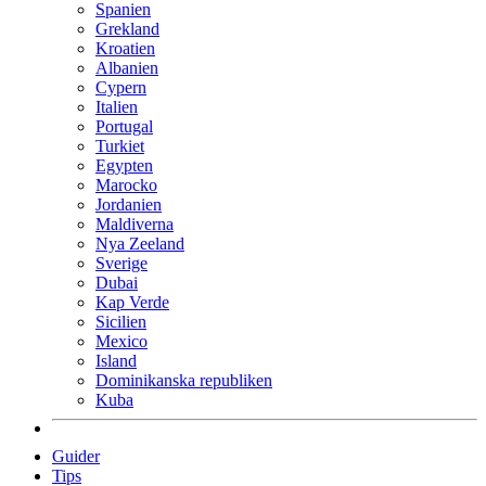
Spanien
Grekland
Kroatien
Albanien
Cypern
Italien
Portugal
Turkiet
Egypten
Marocko
Jordanien
Maldiverna
Nya Zeeland
Sverige
Dubai
Kap Verde
Sicilien
Mexico
Island
Dominikanska republiken
Kuba
Guider
Tips