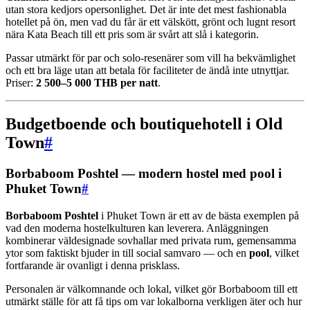
utan stora kedjors opersonlighet. Det är inte det mest fashionabla
hotellet på ön, men vad du får är ett välskött, grönt och lugnt resort
nära Kata Beach till ett pris som är svårt att slå i kategorin.
Passar utmärkt för par och solo-resenärer som vill ha bekvämlighet
och ett bra läge utan att betala för faciliteter de ändå inte utnyttjar.
Priser:
2 500–5 000 THB per natt
.
Budgetboende och boutiquehotell i Old
Town
#
Borbaboom Poshtel — modern hostel med pool i
Phuket Town
#
Borbaboom Poshtel
i Phuket Town är ett av de bästa exemplen på
vad den moderna hostelkulturen kan leverera. Anläggningen
kombinerar väldesignade sovhallar med privata rum, gemensamma
ytor som faktiskt bjuder in till social samvaro — och en
pool
, vilket
fortfarande är ovanligt i denna prisklass.
Personalen är välkomnande och lokal, vilket gör Borbaboom till ett
utmärkt ställe för att få tips om var lokalborna verkligen äter och hur