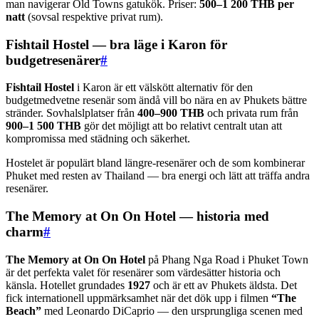
man navigerar Old Towns gatukök. Priser:
500–1 200 THB per
natt
(sovsal respektive privat rum).
Fishtail Hostel — bra läge i Karon för
budgetresenärer
#
Fishtail Hostel
i Karon är ett välskött alternativ för den
budgetmedvetne resenär som ändå vill bo nära en av Phukets bättre
stränder. Sovhalslplatser från
400–900 THB
och privata rum från
900–1 500 THB
gör det möjligt att bo relativt centralt utan att
kompromissa med städning och säkerhet.
Hostelet är populärt bland längre-resenärer och de som kombinerar
Phuket med resten av Thailand — bra energi och lätt att träffa andra
resenärer.
The Memory at On On Hotel — historia med
charm
#
The Memory at On On Hotel
på Phang Nga Road i Phuket Town
är det perfekta valet för resenärer som värdesätter historia och
känsla. Hotellet grundades
1927
och är ett av Phukets äldsta. Det
fick internationell uppmärksamhet när det dök upp i filmen
“The
Beach”
med Leonardo DiCaprio — den ursprungliga scenen med