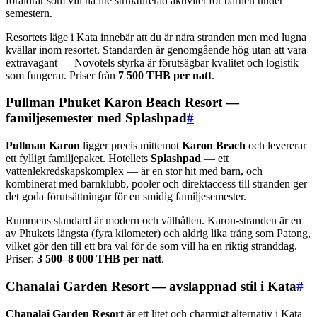
föräldrar som vill ha lite strukturerad aktivitet för barnen under
semestern.
Resortets läge i Kata innebär att du är nära stranden men med lugna
kvällar inom resortet. Standarden är genomgående hög utan att vara
extravagant — Novotels styrka är förutsägbar kvalitet och logistik
som fungerar. Priser från
7 500 THB per natt
.
Pullman Phuket Karon Beach Resort —
familjesemester med Splashpad
#
Pullman Karon
ligger precis mittemot
Karon Beach
och levererar
ett fylligt familjepaket. Hotellets
Splashpad
— ett
vattenlekredskapskomplex — är en stor hit med barn, och
kombinerat med barnklubb, pooler och direktaccess till stranden ger
det goda förutsättningar för en smidig familjesemester.
Rummens standard är modern och välhållen. Karon-stranden är en
av Phukets längsta (fyra kilometer) och aldrig lika trång som Patong,
vilket gör den till ett bra val för de som vill ha en riktig stranddag.
Priser:
3 500–8 000 THB per natt
.
Chanalai Garden Resort — avslappnad stil i Kata
#
Chanalai Garden Resort
är ett litet och charmigt alternativ i Kata