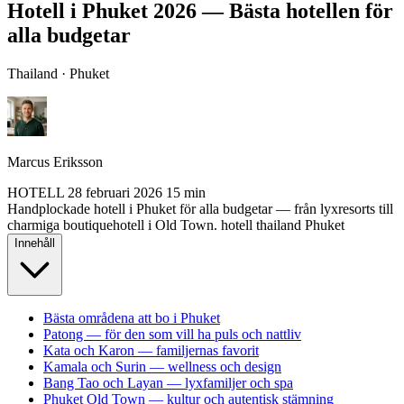
Hotell i Phuket 2026 — Bästa hotellen för
alla budgetar
Thailand · Phuket
Marcus Eriksson
HOTELL
28 februari 2026
15 min
Handplockade hotell i Phuket för alla budgetar — från lyxresorts till
charmiga boutiquehotell i Old Town.
hotell
thailand
Phuket
Innehåll
Bästa områdena att bo i Phuket
Patong — för den som vill ha puls och nattliv
Kata och Karon — familjernas favorit
Kamala och Surin — wellness och design
Bang Tao och Layan — lyxfamiljer och spa
Phuket Old Town — kultur och autentisk stämning