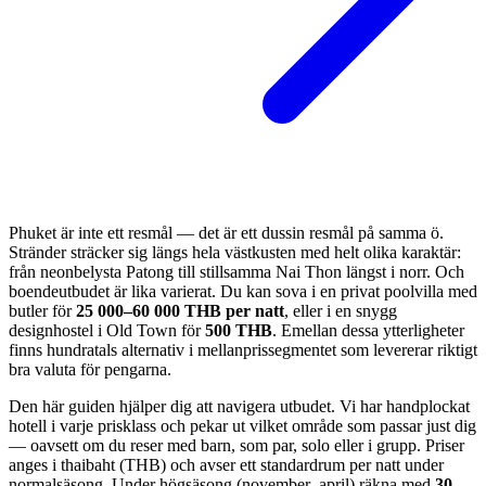
Phuket är inte ett resmål — det är ett dussin resmål på samma ö.
Stränder sträcker sig längs hela västkusten med helt olika karaktär:
från neonbelysta Patong till stillsamma Nai Thon längst i norr. Och
boendeutbudet är lika varierat. Du kan sova i en privat poolvilla med
butler för
25 000–60 000 THB per natt
, eller i en snygg
designhostel i Old Town för
500 THB
. Emellan dessa ytterligheter
finns hundratals alternativ i mellanprissegmentet som levererar riktigt
bra valuta för pengarna.
Den här guiden hjälper dig att navigera utbudet. Vi har handplockat
hotell i varje prisklass och pekar ut vilket område som passar just dig
— oavsett om du reser med barn, som par, solo eller i grupp. Priser
anges i thaibaht (THB) och avser ett standardrum per natt under
normalsäsong. Under högsäsong (november–april) räkna med
30–