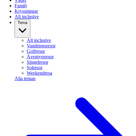
Väder
Familj
Kryssningar
All inclusive
Tema
All inclusive
Vandringsresor
Golfresor
Äventyrsresor
Singelresor
Solresor
Weekendresa
Alla teman