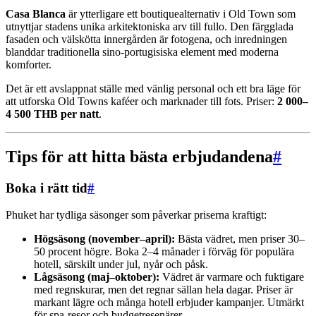
Casa Blanca
är ytterligare ett boutiquealternativ i Old Town som
utnyttjar stadens unika arkitektoniska arv till fullo. Den färgglada
fasaden och välskötta innergården är fotogena, och inredningen
blanddar traditionella sino-portugisiska element med moderna
komforter.
Det är ett avslappnat ställe med vänlig personal och ett bra läge för
att utforska Old Towns kaféer och marknader till fots. Priser:
2 000–
4 500 THB per natt
.
Tips för att hitta bästa erbjudandena
#
Boka i rätt tid
#
Phuket har tydliga säsonger som påverkar priserna kraftigt:
Högsäsong (november–april):
Bästa vädret, men priser 30–
50 procent högre. Boka 2–4 månader i förväg för populära
hotell, särskilt under jul, nyår och påsk.
Lågsäsong (maj–oktober):
Vädret är varmare och fuktigare
med regnskurar, men det regnar sällan hela dagar. Priser är
markant lägre och många hotell erbjuder kampanjer. Utmärkt
för spa-resor och budgetresenärer.