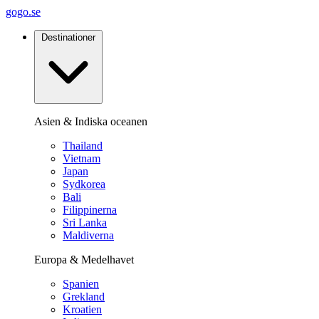
gogo.se
Destinationer
Asien & Indiska oceanen
Thailand
Vietnam
Japan
Sydkorea
Bali
Filippinerna
Sri Lanka
Maldiverna
Europa & Medelhavet
Spanien
Grekland
Kroatien