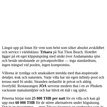
Längst upp på listan för vem som helst som söker absolut avskildhet
och service i världsklass:
Trisara
på Nai Thon Beach. Hotellet
ligger på ett eget klipputsprång med utsikt över Andamanska sjön
och består uteslutande av privatpoolvillor — inga standardrum,
ingen trängsel vid poolen, ingen kompromiss.
Villorna är rymliga och smaksäkert inredda med thai-inspirerade
detaljer, teak och natursten. Varje villa har sin egen infinity-pool och
terrass med fri utsikt. Stranden nedanför är privat och aldrig
överfylld. Restaurangen
JÒA
serverar modern thai i en av Phukets
vackraste matsalsmiljöer och har blivit ett mål i sig självt.
Priserna börjar runt
25 000 THB per natt
för en villa och kan gå
upp mot
60 000 THB
för de större alternativen under högsäsong.
Det är en investering — men Trisara levererar en upplevelse som är