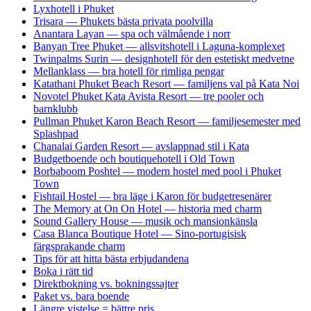
Lyxhotell i Phuket
Trisara — Phukets bästa privata poolvilla
Anantara Layan — spa och välmående i norr
Banyan Tree Phuket — allsvitshotell i Laguna-komplexet
Twinpalms Surin — designhotell för den estetiskt medvetne
Mellanklass — bra hotell för rimliga pengar
Katathani Phuket Beach Resort — familjens val på Kata Noi
Novotel Phuket Kata Avista Resort — tre pooler och
barnklubb
Pullman Phuket Karon Beach Resort — familjesemester med
Splashpad
Chanalai Garden Resort — avslappnad stil i Kata
Budgetboende och boutiquehotell i Old Town
Borbaboom Poshtel — modern hostel med pool i Phuket
Town
Fishtail Hostel — bra läge i Karon för budgetresenärer
The Memory at On On Hotel — historia med charm
Sound Gallery House — musik och mansionkänsla
Casa Blanca Boutique Hotel — Sino-portugisisk
färgsprakande charm
Tips för att hitta bästa erbjudandena
Boka i rätt tid
Direktbokning vs. bokningssajter
Paket vs. bara boende
Längre vistelse = bättre pris