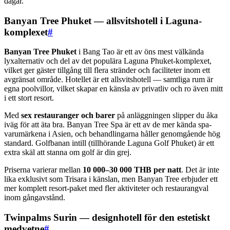
dagar.
Banyan Tree Phuket — allsvitshotell i Laguna-
komplexet
#
Banyan Tree Phuket
i Bang Tao är ett av öns mest välkända
lyxalternativ och del av det populära Laguna Phuket-komplexet,
vilket ger gäster tillgång till flera stränder och faciliteter inom ett
avgränsat område. Hotellet är ett allsvitshotell — samtliga rum är
egna poolvillor, vilket skapar en känsla av privatliv och ro även mitt
i ett stort resort.
Med
sex restauranger och barer
på anläggningen slipper du åka
iväg för att äta bra. Banyan Tree Spa är ett av de mer kända spa-
varumärkena i Asien, och behandlingarna håller genomgående hög
standard. Golfbanan intill (tillhörande Laguna Golf Phuket) är ett
extra skäl att stanna om golf är din grej.
Priserna varierar mellan
10 000–30 000 THB per natt
. Det är inte
lika exklusivt som Trisara i känslan, men Banyan Tree erbjuder ett
mer komplett resort-paket med fler aktiviteter och restaurangval
inom gångavstånd.
Twinpalms Surin — designhotell för den estetiskt
medvetne
#