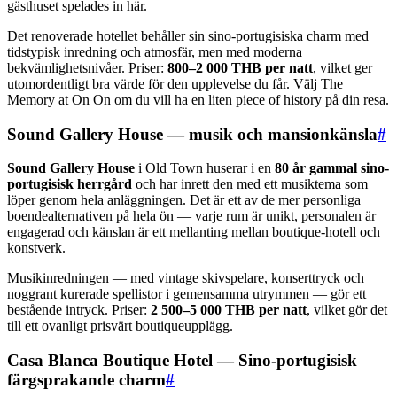
gästhuset spelades in här.
Det renoverade hotellet behåller sin sino-portugisiska charm med
tidstypisk inredning och atmosfär, men med moderna
bekvämlighetsnivåer. Priser:
800–2 000 THB per natt
, vilket ger
utomordentligt bra värde för den upplevelse du får. Välj The
Memory at On On om du vill ha en liten piece of history på din resa.
Sound Gallery House — musik och mansionkänsla
#
Sound Gallery House
i Old Town huserar i en
80 år gammal sino-
portugisisk herrgård
och har inrett den med ett musiktema som
löper genom hela anläggningen. Det är ett av de mer personliga
boendealternativen på hela ön — varje rum är unikt, personalen är
engagerad och känslan är ett mellanting mellan boutique-hotell och
konstverk.
Musikinredningen — med vintage skivspelare, konserttryck och
noggrant kurerade spellistor i gemensamma utrymmen — gör ett
bestående intryck. Priser:
2 500–5 000 THB per natt
, vilket gör det
till ett ovanligt prisvärt boutiqueupplägg.
Casa Blanca Boutique Hotel — Sino-portugisisk
färgsprakande charm
#