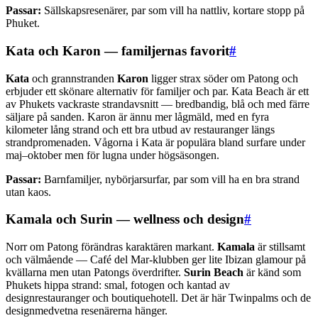
Passar:
Sällskapsresenärer, par som vill ha nattliv, kortare stopp på
Phuket.
Kata och Karon — familjernas favorit
#
Kata
och grannstranden
Karon
ligger strax söder om Patong och
erbjuder ett skönare alternativ för familjer och par. Kata Beach är ett
av Phukets vackraste strandavsnitt — bredbandig, blå och med färre
säljare på sanden. Karon är ännu mer lågmäld, med en fyra
kilometer lång strand och ett bra utbud av restauranger längs
strandpromenaden. Vågorna i Kata är populära bland surfare under
maj–oktober men för lugna under högsäsongen.
Passar:
Barnfamiljer, nybörjarsurfar, par som vill ha en bra strand
utan kaos.
Kamala och Surin — wellness och design
#
Norr om Patong förändras karaktären markant.
Kamala
är stillsamt
och välmående — Café del Mar-klubben ger lite Ibizan glamour på
kvällarna men utan Patongs överdrifter.
Surin Beach
är känd som
Phukets hippa strand: smal, fotogen och kantad av
designrestauranger och boutiquehotell. Det är här Twinpalms och de
designmedvetna resenärerna hänger.