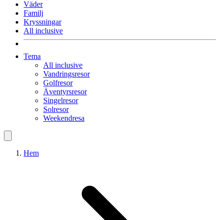
Väder
Familj
Kryssningar
All inclusive
Tema
All inclusive
Vandringsresor
Golfresor
Äventyrsresor
Singelresor
Solresor
Weekendresa
Hem