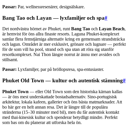
Passar:
Par, wellnessresenärer, designälskare.
Bang Tao och Layan — lyxfamiljer och spa
#
Det nordvästra hörnet av Phuket, runt
Bang Tao
och
Layan Beach
,
är hemvist för öns allra finaste resorts. Laguna Phuket-komplexet
samlar flera femstjärniga alternativ kring en gemensam strandsträcka
och lagun. Området är mer exklusivt, grönare och lugnare — perfekt
för de som vill ha pool, strand och spa utan att röra sig utanför
resortkomplexet. Nai Thon längre norrut är ännu mer avsides och
stillsamt.
Passar:
Lyxfamiljer, par på bröllopsresa, spa-entusiaster.
Phuket Old Town — kultur och autentisk stämning
#
Phuket Town
— eller Old Town som den historiska kärnan kallas
— är öns mest underskattade bostadsalternativ. Sino-portugisisk
arkitektur, lokala kafeen, gallerier och öns bästa matmarknader. Att
bo här ger en helt annan resa. Det är längre till de populära
stränderna (15–30 minuter med bil), men du får autentisk kontakt
med thai-kinesisk kultur och spenderar betydligt mindre. Perfekt
som bas om du planerar att utforska hela ön.