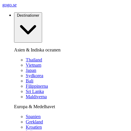
gogo.se
Destinationer
Asien & Indiska oceanen
Thailand
Vietnam
Japan
Sydkorea
Bali
Filippinerna
Sri Lanka
Maldiverna
Europa & Medelhavet
Spanien
Grekland
Kroatien