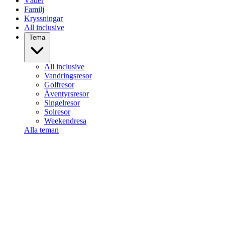
Väder
Familj
Kryssningar
All inclusive
Tema
All inclusive
Vandringsresor
Golfresor
Äventyrsresor
Singelresor
Solresor
Weekendresa
Alla teman