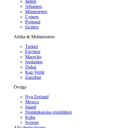
Italien
Albanien
Montenegro
Cypern
Portugal
Sicilien
Afrika & Mellanöstern
Turkiet
Egypten
Marocko
Jordanien
Dubai
Kap Verde
Zanzibar
Övriga
Nya Zeeland
Mexico
Island
Dominikanska republiken
Kuba
Sverige
Alla destinationer