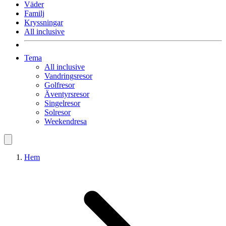
Väder
Familj
Kryssningar
All inclusive
Tema
All inclusive
Vandringsresor
Golfresor
Äventyrsresor
Singelresor
Solresor
Weekendresa
Hem