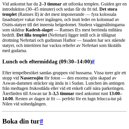
Vid ankomst har du
2–3 timmar
att utforska templen. Guiden ger en
introduktion (30–45 minuter) och sedan får du fri tid.
Det stora
templet
(Ramses II) är det mest imponerande — fyra kolossala
fasadstatyer vakar över ingången, och inuti leder en kolonnad av
Osiris-statyer till det innersta helgedomet. Studera väggmålningarna
som skildrar
Kadesh-slaget
— Ramses II:s mest berömda militära
bedrift.
Det lilla templet
(Nefertari) ligger intill och är tillägnat
drottning Nefertari och gudinnan Hathor — fasaden har sex stående
statyer, och interiören har vackra reliefer av Nefertari som likställs
med gudarna.
Lunch och eftermiddag (09:30–14:00)
#
Efter tempelbesöket samlas gruppen vid bussarna. Vissa turer gör ett
stopp vid
Nasserssjön
för foton — den enorma sjön skapad av
Aswan-dammen sträcker sig ända in i Sudan. Lunchen äts antingen
från medtagen frukostlåda eller vid ett enkelt café nära parkeringen.
Återfärden till Aswan tar
3–3,5 timmar
med ankomst runt
13:00–
14:00
. Resten av dagen är fri — perfekt för en lugn felucca-tur på
Nilen vid solnedgången.
Boka din tur
#