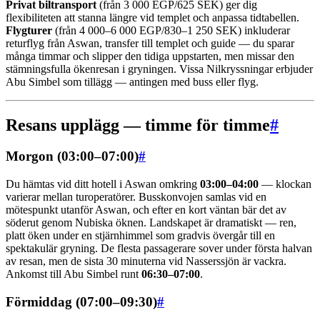
Privat biltransport
(från 3 000 EGP/625 SEK) ger dig
flexibiliteten att stanna längre vid templet och anpassa tidtabellen.
Flygturer
(från 4 000–6 000 EGP/830–1 250 SEK) inkluderar
returflyg från Aswan, transfer till templet och guide — du sparar
många timmar och slipper den tidiga uppstarten, men missar den
stämningsfulla ökenresan i gryningen. Vissa Nilkryssningar erbjuder
Abu Simbel som tillägg — antingen med buss eller flyg.
Resans upplägg — timme för timme
#
Morgon (03:00–07:00)
#
Du hämtas vid ditt hotell i Aswan omkring
03:00–04:00
— klockan
varierar mellan turoperatörer. Busskonvojen samlas vid en
mötespunkt utanför Aswan, och efter en kort väntan bär det av
söderut genom Nubiska öknen. Landskapet är dramatiskt — ren,
platt öken under en stjärnhimmel som gradvis övergår till en
spektakulär gryning. De flesta passagerare sover under första halvan
av resan, men de sista 30 minuterna vid Nasserssjön är vackra.
Ankomst till Abu Simbel runt
06:30–07:00
.
Förmiddag (07:00–09:30)
#