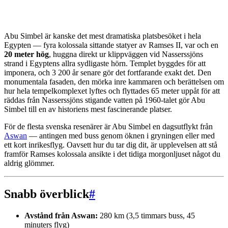
Abu Simbel är kanske det mest dramatiska platsbesöket i hela
Egypten — fyra kolossala sittande statyer av Ramses II, var och en
20 meter hög
, huggna direkt ur klippväggen vid Nasserssjöns
strand i Egyptens allra sydligaste hörn. Templet byggdes för att
imponera, och 3 200 år senare gör det fortfarande exakt det. Den
monumentala fasaden, den mörka inre kammaren och berättelsen om
hur hela tempelkomplexet lyftes och flyttades 65 meter uppåt för att
räddas från Nasserssjöns stigande vatten på 1960-talet gör Abu
Simbel till en av historiens mest fascinerande platser.
För de flesta svenska resenärer är Abu Simbel en dagsutflykt från
Aswan
— antingen med buss genom öknen i gryningen eller med
ett kort inrikesflyg. Oavsett hur du tar dig dit, är upplevelsen att stå
framför Ramses kolossala ansikte i det tidiga morgonljuset något du
aldrig glömmer.
Snabb överblick
#
Avstånd från Aswan:
280 km (3,5 timmars buss, 45
minuters flyg)