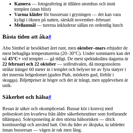
Kamera
— fotografering är tillåten utomhus och inuti
templen (utan blixt)
Varma kläder
för bussresan i gryningen — det kan vara
kyligt i öknen på natten, särskilt november–februari
Mellanmål
— turerna inkluderar sällan en ordentlig lunch
Bästa tiden att åka
#
Abu Simbel är besökbart året runt, men
oktober–mars
erbjuder de
mest behagliga temperaturerna (20–30°C). Under sommaren kan det
nå
45°C+
vid templet — gå tidigt. De mest spektakulära dagarna är
22 februari och 22 oktober
— solfestivalen, då morgonsolens
strålar tränger 60 meter in i templet och belyser tre av fyra statyer i
det innersta helgedomet (guden Ptah, mörkrets gud, förblir i
skugga). Biljettpriser är högre och det är trångt, men upplevelsen är
unik.
Säkerhet och hälsa
#
Resan är säker och okomplicerad. Bussar kör i konvoj med
poliseskort (en kvarleva från äldre säkerhetsrutiner som fortfarande
tillämpas). Solexponering är den största hälsorisken — drick
kontinuerligt och använd hatt. Om du lider av åksjuka, ta tabletter
innan bussresan — vägen är rak men lång.