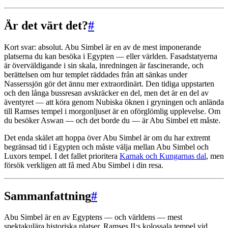
Är det värt det?
#
Kort svar: absolut. Abu Simbel är en av de mest imponerande
platserna du kan besöka i Egypten — eller världen. Fasadstatyerna
är överväldigande i sin skala, inredningen är fascinerande, och
berättelsen om hur templet räddades från att sänkas under
Nasserssjön gör det ännu mer extraordinärt. Den tidiga uppstarten
och den långa bussresan avskräcker en del, men det är en del av
äventyret — att köra genom Nubiska öknen i gryningen och anlända
till Ramses tempel i morgonljuset är en oförglömlig upplevelse. Om
du besöker Aswan — och det borde du — är Abu Simbel ett måste.
Det enda skälet att hoppa över Abu Simbel är om du har extremt
begränsad tid i Egypten och måste välja mellan Abu Simbel och
Luxors tempel. I det fallet prioritera
Karnak och Kungarnas dal
, men
försök verkligen att få med Abu Simbel i din resa.
Sammanfattning
#
Abu Simbel är en av Egyptens — och världens — mest
spektakulära historiska platser. Ramses II:s kolossala tempel vid