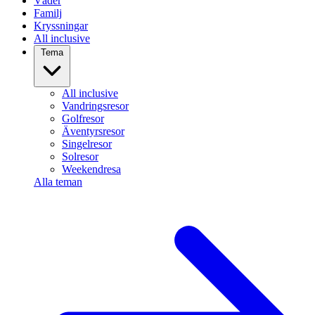
Väder
Familj
Kryssningar
All inclusive
Tema
All inclusive
Vandringsresor
Golfresor
Äventyrsresor
Singelresor
Solresor
Weekendresa
Alla teman