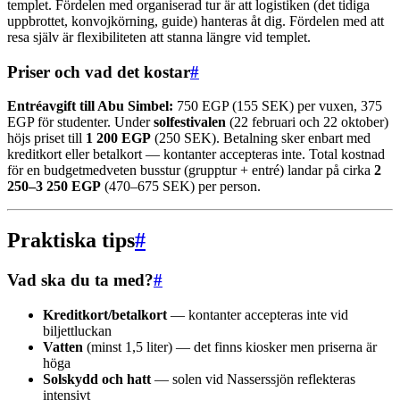
templet. Fördelen med organiserad tur är att logistiken (det tidiga
uppbrottet, konvojkörning, guide) hanteras åt dig. Fördelen med att
resa själv är flexibiliteten att stanna längre vid templet.
Priser och vad det kostar
#
Entréavgift till Abu Simbel:
750 EGP (155 SEK) per vuxen, 375
EGP för studenter. Under
solfestivalen
(22 februari och 22 oktober)
höjs priset till
1 200 EGP
(250 SEK). Betalning sker enbart med
kreditkort eller betalkort — kontanter accepteras inte. Total kostnad
för en budgetmedveten busstur (grupptur + entré) landar på cirka
2
250–3 250 EGP
(470–675 SEK) per person.
Praktiska tips
#
Vad ska du ta med?
#
Kreditkort/betalkort
— kontanter accepteras inte vid
biljettluckan
Vatten
(minst 1,5 liter) — det finns kiosker men priserna är
höga
Solskydd och hatt
— solen vid Nasserssjön reflekteras
intensivt