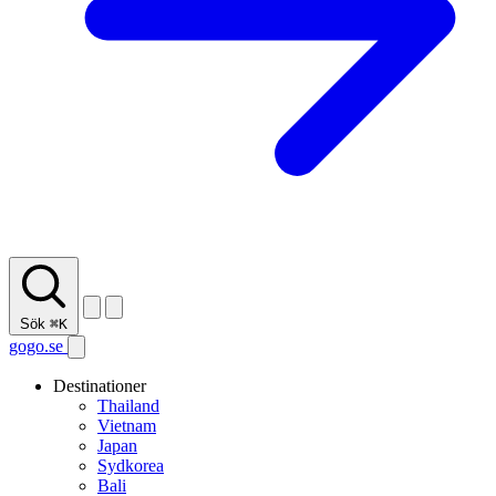
Sök
⌘K
gogo.se
Destinationer
Thailand
Vietnam
Japan
Sydkorea
Bali