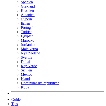
Spanien
Grekland
Kroatien
Albanien
Cypern
Italien
Portugal
Turkiet
Egypten
Marocko
Jordanien
Maldiverna
Nya Zeeland
Sverige
Dubai
Kap Verde
Sicilien
Mexico
Island
Dominikanska republiken
Kuba
Guider
Tips