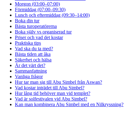
Morgon (03:00–07:00)
Förmiddag (07:00–09:30)
Lunch och eftermiddag (09:30–14:00)
Boka din tur
Bästa turoperatörerna
Boka själv vs organiserad tur
Priser och vad det kostar
Praktiska tips
Vad ska du ta med?
Bästa tiden att åka
Säkerhet och hälsa
Är det värt det?
Sammanfattning
Vanliga frågor
Hur tar man sig till Abu Simbel från Aswan?
Vad kostar inträdet till Abu Simbel?
Hur lång tid behöver man vid templet?
Vad är solfestivalen vid Abu Simbel?
Kan man kombinera Abu Simbel med en Nilkryssning?