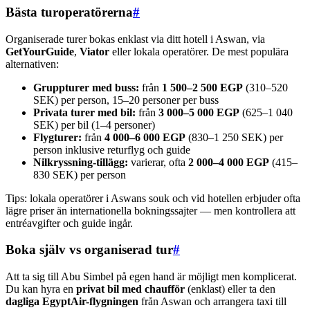
Bästa turoperatörerna
#
Organiserade turer bokas enklast via ditt hotell i Aswan, via
GetYourGuide
,
Viator
eller lokala operatörer. De mest populära
alternativen:
Gruppturer med buss:
från
1 500–2 500 EGP
(310–520
SEK) per person, 15–20 personer per buss
Privata turer med bil:
från
3 000–5 000 EGP
(625–1 040
SEK) per bil (1–4 personer)
Flygturer:
från
4 000–6 000 EGP
(830–1 250 SEK) per
person inklusive returflyg och guide
Nilkryssning-tillägg:
varierar, ofta
2 000–4 000 EGP
(415–
830 SEK) per person
Tips: lokala operatörer i Aswans souk och vid hotellen erbjuder ofta
lägre priser än internationella bokningssajter — men kontrollera att
entréavgifter och guide ingår.
Boka själv vs organiserad tur
#
Att ta sig till Abu Simbel på egen hand är möjligt men komplicerat.
Du kan hyra en
privat bil med chaufför
(enklast) eller ta den
dagliga EgyptAir-flygningen
från Aswan och arrangera taxi till