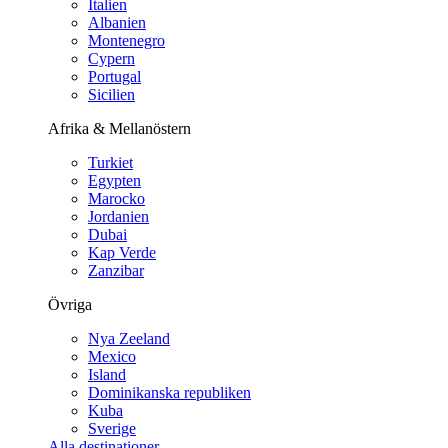
Italien
Albanien
Montenegro
Cypern
Portugal
Sicilien
Afrika & Mellanöstern
Turkiet
Egypten
Marocko
Jordanien
Dubai
Kap Verde
Zanzibar
Övriga
Nya Zeeland
Mexico
Island
Dominikanska republiken
Kuba
Sverige
Alla destinationer