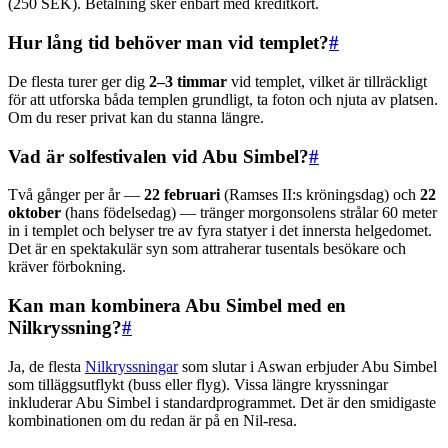
(250 SEK). Betalning sker enbart med kreditkort.
Hur lång tid behöver man vid templet?
#
De flesta turer ger dig
2–3 timmar
vid templet, vilket är tillräckligt
för att utforska båda templen grundligt, ta foton och njuta av platsen.
Om du reser privat kan du stanna längre.
Vad är solfestivalen vid Abu Simbel?
#
Två gånger per år —
22 februari
(Ramses II:s kröningsdag) och
22
oktober
(hans födelsedag) — tränger morgonsolens strålar 60 meter
in i templet och belyser tre av fyra statyer i det innersta helgedomet.
Det är en spektakulär syn som attraherar tusentals besökare och
kräver förbokning.
Kan man kombinera Abu Simbel med en
Nilkryssning?
#
Ja, de flesta
Nilkryssningar
som slutar i Aswan erbjuder Abu Simbel
som tilläggsutflykt (buss eller flyg). Vissa längre kryssningar
inkluderar Abu Simbel i standardprogrammet. Det är den smidigaste
kombinationen om du redan är på en Nil-resa.