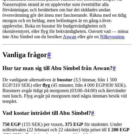
Nasserssjöns strand är en upplevelse som överträffar alla
förväntningar, och berättelsen om hur det räddades undan
översvämning gör det ännu mer fascinerande. Räkna med en tidig
morgon och en heldag, men belöningen är en gång-i-livet-
upplevelse. Boka en busstur för budgetvänligheten och
ökenäventyret, eller flyg för bekvämligheten. Oavsett vad — missa
inte Abu Simbel om du besöker
Aswan
eller gör en
Nilkryssning
.
Vanliga frågor
#
Hur tar man sig till Abu Simbel från Aswan?
#
De vanligaste alternativen är
busstur
(3,5 timmar, från 1 500
EGP/310 SEK) eller
flyg
(45 minuter, från 4 000 EGP/830 SEK).
Bussturer avgår tidigt på morgonen (03:00–04:00) och återvänder
runt lunch. Flyg avgår på morgonen med några timmars besök vid
templet.
Vad kostar inträdet till Abu Simbel?
#
750 EGP
(155 SEK) per vuxen,
375 EGP
för studenter. Under
solfestivalen (22 februari och 22 oktober) höjs priset till
1 200 EGP