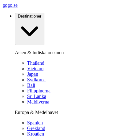
gogo.se
Destinationer
Asien & Indiska oceanen
Thailand
Vietnam
Japan
Sydkorea
Bali
Filippinerna
Sri Lanka
Maldiverna
Europa & Medelhavet
Spanien
Grekland
Kroatien