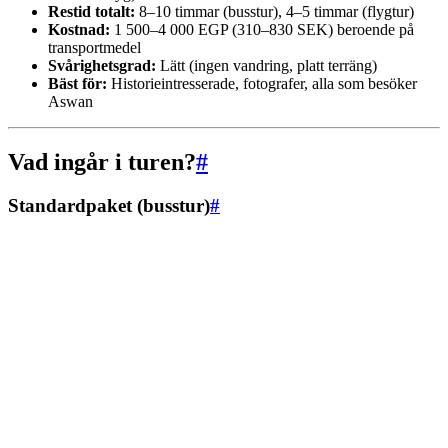
Restid totalt:
8–10 timmar (busstur), 4–5 timmar (flygtur)
Kostnad:
1 500–4 000 EGP (310–830 SEK) beroende på
transportmedel
Svårighetsgrad:
Lätt (ingen vandring, platt terräng)
Bäst för:
Historieintresserade, fotografer, alla som besöker
Aswan
Vad ingår i turen?
#
Standardpaket (busstur)
#