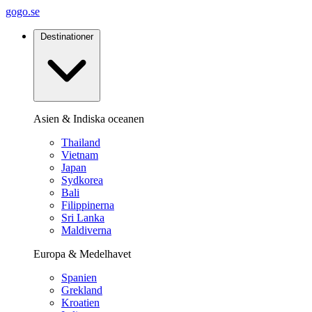
gogo.se
Destinationer
Asien & Indiska oceanen
Thailand
Vietnam
Japan
Sydkorea
Bali
Filippinerna
Sri Lanka
Maldiverna
Europa & Medelhavet
Spanien
Grekland
Kroatien