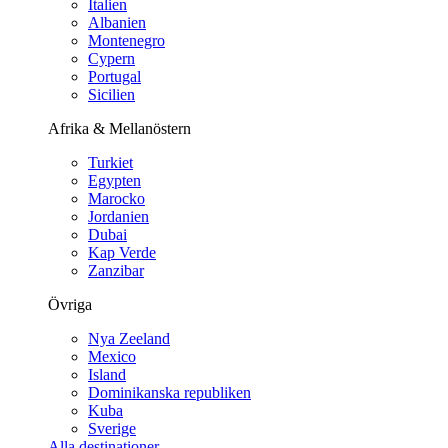
Italien
Albanien
Montenegro
Cypern
Portugal
Sicilien
Afrika & Mellanöstern
Turkiet
Egypten
Marocko
Jordanien
Dubai
Kap Verde
Zanzibar
Övriga
Nya Zeeland
Mexico
Island
Dominikanska republiken
Kuba
Sverige
Alla destinationer