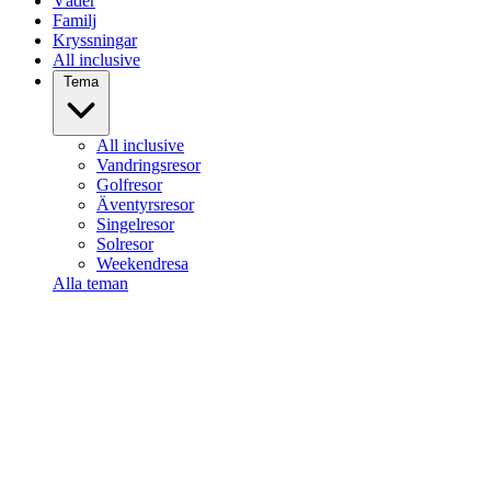
Väder
Familj
Kryssningar
All inclusive
Tema
All inclusive
Vandringsresor
Golfresor
Äventyrsresor
Singelresor
Solresor
Weekendresa
Alla teman