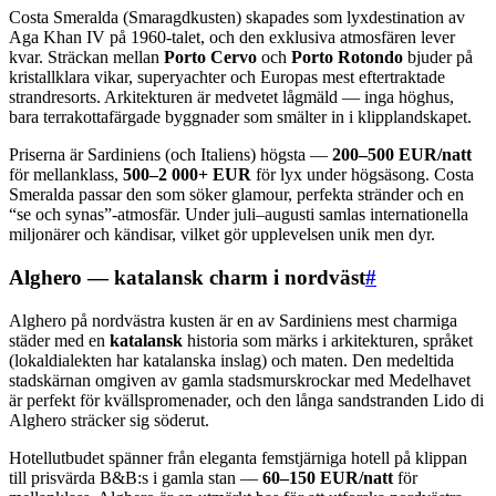
Costa Smeralda (Smaragdkusten) skapades som lyxdestination av
Aga Khan IV på 1960-talet, och den exklusiva atmosfären lever
kvar. Sträckan mellan
Porto Cervo
och
Porto Rotondo
bjuder på
kristallklara vikar, superyachter och Europas mest eftertraktade
strandresorts. Arkitekturen är medvetet lågmäld — inga höghus,
bara terrakottafärgade byggnader som smälter in i klipplandskapet.
Priserna är Sardiniens (och Italiens) högsta —
200–500 EUR/natt
för mellanklass,
500–2 000+ EUR
för lyx under högsäsong. Costa
Smeralda passar den som söker glamour, perfekta stränder och en
“se och synas”-atmosfär. Under juli–augusti samlas internationella
miljonärer och kändisar, vilket gör upplevelsen unik men dyr.
Alghero — katalansk charm i nordväst
#
Alghero på nordvästra kusten är en av Sardiniens mest charmiga
städer med en
katalansk
historia som märks i arkitekturen, språket
(lokaldialekten har katalanska inslag) och maten. Den medeltida
stadskärnan omgiven av gamla stadsmurskrockar med Medelhavet
är perfekt för kvällspromenader, och den långa sandstranden Lido di
Alghero sträcker sig söderut.
Hotellutbudet spänner från eleganta femstjärniga hotell på klippan
till prisvärda B&B:s i gamla stan —
60–150 EUR/natt
för