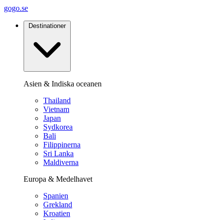
gogo.se
Destinationer
Asien & Indiska oceanen
Thailand
Vietnam
Japan
Sydkorea
Bali
Filippinerna
Sri Lanka
Maldiverna
Europa & Medelhavet
Spanien
Grekland
Kroatien