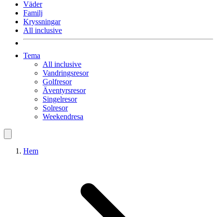
Väder
Familj
Kryssningar
All inclusive
Tema
All inclusive
Vandringsresor
Golfresor
Äventyrsresor
Singelresor
Solresor
Weekendresa
Hem