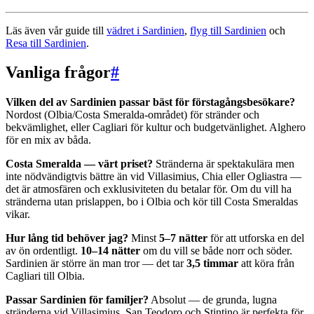
Läs även vår guide till
vädret i Sardinien
,
flyg till Sardinien
och
Resa till Sardinien
.
Vanliga frågor
#
Vilken del av Sardinien passar bäst för förstagångsbesökare?
Nordost (Olbia/Costa Smeralda-området) för stränder och
bekvämlighet, eller Cagliari för kultur och budgetvänlighet. Alghero
för en mix av båda.
Costa Smeralda — värt priset?
Stränderna är spektakulära men
inte nödvändigtvis bättre än vid Villasimius, Chia eller Ogliastra —
det är atmosfären och exklusiviteten du betalar för. Om du vill ha
stränderna utan prislappen, bo i Olbia och kör till Costa Smeraldas
vikar.
Hur lång tid behöver jag?
Minst
5–7 nätter
för att utforska en del
av ön ordentligt.
10–14 nätter
om du vill se både norr och söder.
Sardinien är större än man tror — det tar
3,5 timmar
att köra från
Cagliari till Olbia.
Passar Sardinien för familjer?
Absolut — de grunda, lugna
stränderna vid Villasimius, San Teodoro och Stintino är perfekta för