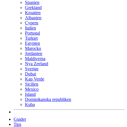
Spanien
Grekland
Kroatien
Albanien
Cypern
Italien
Portugal
Turkiet
Egypten
Marocko
Jordanien
Maldiverna
Nya Zeeland
Sverige
Dubai
Kap Verde
Sicilien
Mexico
Island
Dominikanska republiken
Kuba
Guider
Tips