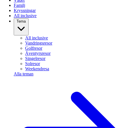
Väder
Familj
Kryssningar
All inclusive
Tema
All inclusive
Vandringsresor
Golfresor
Äventyrsresor
Singelresor
Solresor
Weekendresa
Alla teman