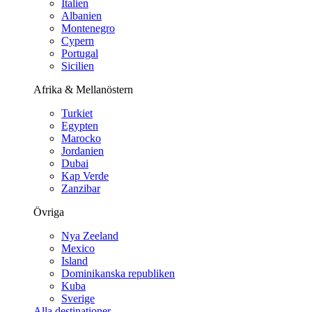
Italien
Albanien
Montenegro
Cypern
Portugal
Sicilien
Afrika & Mellanöstern
Turkiet
Egypten
Marocko
Jordanien
Dubai
Kap Verde
Zanzibar
Övriga
Nya Zeeland
Mexico
Island
Dominikanska republiken
Kuba
Sverige
Alla destinationer