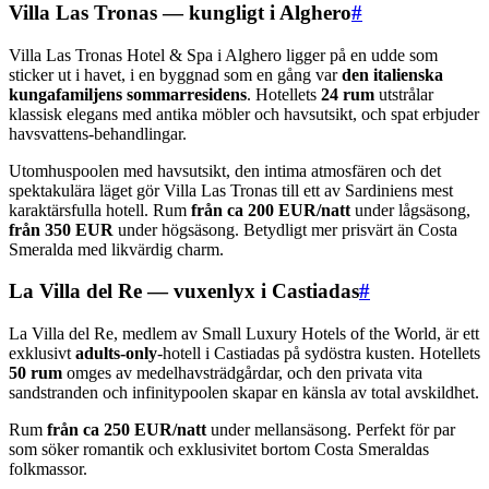
Villa Las Tronas — kungligt i Alghero
#
Villa Las Tronas Hotel & Spa i Alghero ligger på en udde som
sticker ut i havet, i en byggnad som en gång var
den italienska
kungafamiljens sommarresidens
. Hotellets
24 rum
utstrålar
klassisk elegans med antika möbler och havsutsikt, och spat erbjuder
havsvattens-behandlingar.
Utomhuspoolen med havsutsikt, den intima atmosfären och det
spektakulära läget gör Villa Las Tronas till ett av Sardiniens mest
karaktärsfulla hotell. Rum
från ca 200 EUR/natt
under lågsäsong,
från 350 EUR
under högsäsong. Betydligt mer prisvärt än Costa
Smeralda med likvärdig charm.
La Villa del Re — vuxenlyx i Castiadas
#
La Villa del Re, medlem av Small Luxury Hotels of the World, är ett
exklusivt
adults-only
-hotell i Castiadas på sydöstra kusten. Hotellets
50 rum
omges av medelhavsträdgårdar, och den privata vita
sandstranden och infinitypoolen skapar en känsla av total avskildhet.
Rum
från ca 250 EUR/natt
under mellansäsong. Perfekt för par
som söker romantik och exklusivitet bortom Costa Smeraldas
folkmassor.