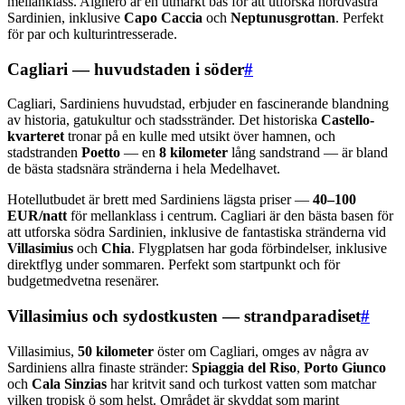
mellanklass. Alghero är en utmärkt bas för att utforska nordvästra
Sardinien, inklusive
Capo Caccia
och
Neptunusgrottan
. Perfekt
för par och kulturintresserade.
Cagliari — huvudstaden i söder
#
Cagliari, Sardiniens huvudstad, erbjuder en fascinerande blandning
av historia, gatukultur och stadsstränder. Det historiska
Castello-
kvarteret
tronar på en kulle med utsikt över hamnen, och
stadstranden
Poetto
— en
8 kilometer
lång sandstrand — är bland
de bästa stadsnära stränderna i hela Medelhavet.
Hotellutbudet är brett med Sardiniens lägsta priser —
40–100
EUR/natt
för mellanklass i centrum. Cagliari är den bästa basen för
att utforska södra Sardinien, inklusive de fantastiska stränderna vid
Villasimius
och
Chia
. Flygplatsen har goda förbindelser, inklusive
direktflyg under sommaren. Perfekt som startpunkt och för
budgetmedvetna resenärer.
Villasimius och sydostkusten — strandparadiset
#
Villasimius,
50 kilometer
öster om Cagliari, omges av några av
Sardiniens allra finaste stränder:
Spiaggia del Riso
,
Porto Giunco
och
Cala Sinzias
har kritvit sand och turkost vatten som matchar
vilken tropisk ö som helst. Området är skyddat som marint