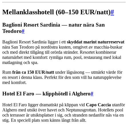
Mellanklasshotell (60–150 EUR/natt)
#
Baglioni Resort Sardinia — natur nära San
Teodoro
#
Baglioni Resort Sardinia ligger i ett
skyddat marint naturreservat
nära San Teodoro på nordöstra kusten, omgivet av macchia-buskar
och med direkt tillgång till orörda stränder. Resortet kombinerar
naturnärhet med komfort: rymliga rum, pool, restaurang med lokal
matlagning och spa.
Rum
från ca 150 EUR/natt
under lågsäsong — utmärkt värde för
en resort i denna klass. Perfekt för den som vill ha naturupplevelse
med komfort.
Hotel El Faro — klipphötell i Alghero
#
Hotel El Faro ligger dramatiskt på klippan vid
Capo Caccia
utanför
Alghero med utsikt över havet och Neptunusgrottan. Hotellets pool
och terrasser är utsiktsplatser i sig, och stranden nedanför nås via en
stig. En speciell plats som känns långt från allt.