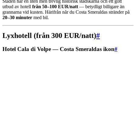
Staden har en liten men trevlig historisk stadskärna och ett gott
utbud av hotell
från 50–100 EUR/natt
— betydligt billigare än
grannarna vid kusten. Härifrån når du Costa Smeraldas stränder på
20–30 minuter
med bil.
Lyxhotell (från 300 EUR/natt)
#
Hotel Cala di Volpe — Costa Smeraldas ikon
#