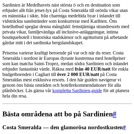
Sardinien är Medelhavets näst största ö och en destination som
erbjuder allt från jetset-lyx på Costa Smeralda till orörda vikar utan
en människa i sikte, från charmiga medeltida byar i inlandet till
vidsträckta sandstränder som konkurrerar med Karibien. Öns
hotellutbud speglar denna mångfald: femstjärniga strandresorts med
privata vikar, familjevänliga all inclusive-anläggningar, intima
boutiquehotell i historiska stadskärnor och agriturismi på arbetande
gårdar mitt i det sardinska bergslandskapet.
Priserna varierar kraftigt beroende på var och när du reser. Costa
Smeralda i nordost är Europas dyraste kustremsa med hotellpriser
som kan matcha Saint-Tropez, medan södra Sardinien och inlandet
erbjuder fantastiskt värde. Räkna med
från 40 EUR/natt
för enkla
budgetboenden i Cagliari till
över 2 000 EUR/natt
på Costa
Smeraldas mest exklusiva resorts. I den här guiden navigerar vi
genom öns bästa områden och hotellrekommendationer för alla
plånböcker. Läs gärna vår
kompletta Sardinien-guide
för att planera
hela din resa.
Bästa områdena att bo på Sardinien
#
Costa Smeralda — den glamorösa nordostkusten
#