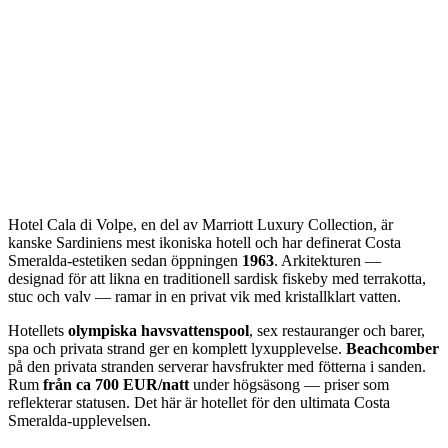
Hotel Cala di Volpe, en del av Marriott Luxury Collection, är
kanske Sardiniens mest ikoniska hotell och har definerat Costa
Smeralda-estetiken sedan öppningen
1963
. Arkitekturen —
designad för att likna en traditionell sardisk fiskeby med terrakotta,
stuc och valv — ramar in en privat vik med kristallklart vatten.
Hotellets
olympiska havsvattenspool
, sex restauranger och barer,
spa och privata strand ger en komplett lyxupplevelse.
Beachcomber
på den privata stranden serverar havsfrukter med fötterna i sanden.
Rum
från ca 700 EUR/natt
under högsäsong — priser som
reflekterar statusen. Det här är hotellet för den ultimata Costa
Smeralda-upplevelsen.