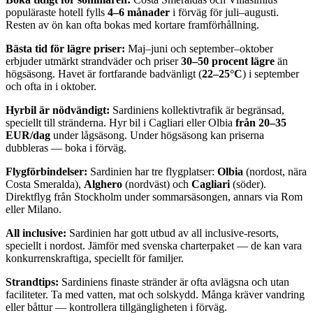
populäraste hotell fylls
4–6 månader
i förväg för juli–augusti.
Resten av ön kan ofta bokas med kortare framförhållning.
Bästa tid för lägre priser:
Maj–juni och september–oktober
erbjuder utmärkt strandväder och priser
30–50 procent lägre
än
högsäsong. Havet är fortfarande badvänligt (
22–25°C
) i september
och ofta in i oktober.
Hyrbil är nödvändigt:
Sardiniens kollektivtrafik är begränsad,
speciellt till stränderna. Hyr bil i Cagliari eller Olbia
från 20–35
EUR/dag
under lågsäsong. Under högsäsong kan priserna
dubbleras — boka i förväg.
Flygförbindelser:
Sardinien har tre flygplatser:
Olbia
(nordost, nära
Costa Smeralda),
Alghero
(nordväst) och
Cagliari
(söder).
Direktflyg från Stockholm under sommarsäsongen, annars via Rom
eller Milano.
All inclusive:
Sardinien har gott utbud av all inclusive-resorts,
speciellt i nordost. Jämför med svenska charterpaket — de kan vara
konkurrenskraftiga, speciellt för familjer.
Strandtips:
Sardiniens finaste stränder är ofta avlägsna och utan
faciliteter. Ta med vatten, mat och solskydd. Många kräver vandring
eller båttur — kontrollera tillgängligheten i förväg.