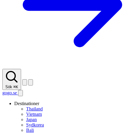
Sök
⌘K
gogo.se
Destinationer
Thailand
Vietnam
Japan
Sydkorea
Bali