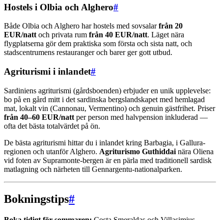
Hostels i Olbia och Alghero
#
Både Olbia och Alghero har hostels med sovsalar
från 20
EUR/natt
och privata rum
från 40 EUR/natt
. Läget nära
flygplatserna gör dem praktiska som första och sista natt, och
stadscentrumens restauranger och barer ger gott utbud.
Agriturismi i inlandet
#
Sardiniens agriturismi (gårdsboenden) erbjuder en unik upplevelse:
bo på en gård mitt i det sardinska bergslandskapet med hemlagad
mat, lokalt vin (Cannonau, Vermentino) och genuin gästfrihet. Priser
från 40–60 EUR/natt
per person med halvpension inkluderad —
ofta det bästa totalvärdet på ön.
De bästa agriturismi hittar du i inlandet kring Barbagia, i Gallura-
regionen och utanför Alghero.
Agriturismo Guthiddai
nära Oliena
vid foten av Supramonte-bergen är en pärla med traditionell sardisk
matlagning och närheten till Gennargentu-nationalparken.
Bokningstips
#
Boka tidigt för sommaren:
Costa Smeraldas och Villasimius