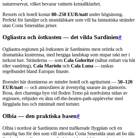
naturreservat, vilket bevarar vattnets kristallklarhet.
Resorts och hotell kostar
80–250 EUR/natt
under högsäsong.
Perfekt för familjer och strandälskare som vill ha fantastiska stränder
utan Costa Smeraldas priser.
Ogliastra och östkusten — det vilda Sardinien
#
Ogliastra-regionen på östkusten är Sardiniens mest orörda och
dramatiska kustremsa, med bergiga landskap som stupar rakt ner i
turkost hav. Stränderna — som
Cala Goloritzé
(nåbar enbart via båt
eller vandring),
Cala Mariolu
och
Cala Luna
— rankas
regelbundet bland Europas finaste.
Boendet här domineras av mindre hotell och agriturismi —
50–120
EUR/natt
— och atmosfären är äventyrlig snarare än glamorös.
Bosa, den charmiga byn vid floden Temo på nordvästra sidan av
regionen, erbjuder en äkta off-the-beaten-path-upplevelse med
färgglada hus och minimalt med turister.
Olbia — den praktiska basen
#
Olbia i nordost är Sardiniens mest trafikerade flygplats och en
naturlig bas för den som vill utforska Costa Smeralda utan att bo där.