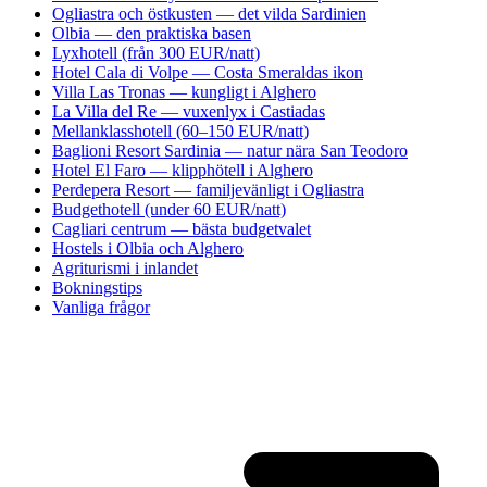
Ogliastra och östkusten — det vilda Sardinien
Olbia — den praktiska basen
Lyxhotell (från 300 EUR/natt)
Hotel Cala di Volpe — Costa Smeraldas ikon
Villa Las Tronas — kungligt i Alghero
La Villa del Re — vuxenlyx i Castiadas
Mellanklasshotell (60–150 EUR/natt)
Baglioni Resort Sardinia — natur nära San Teodoro
Hotel El Faro — klipphötell i Alghero
Perdepera Resort — familjevänligt i Ogliastra
Budgethotell (under 60 EUR/natt)
Cagliari centrum — bästa budgetvalet
Hostels i Olbia och Alghero
Agriturismi i inlandet
Bokningstips
Vanliga frågor