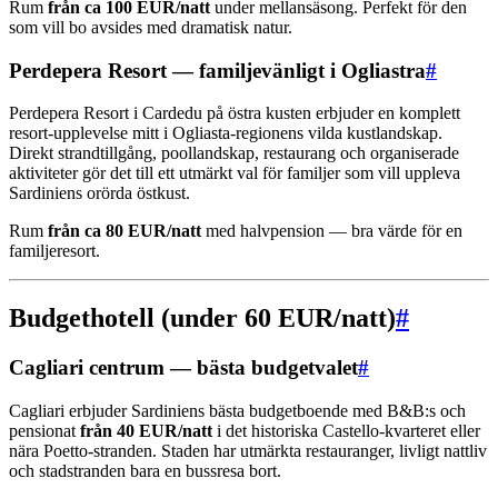
Rum
från ca 100 EUR/natt
under mellansäsong. Perfekt för den
som vill bo avsides med dramatisk natur.
Perdepera Resort — familjevänligt i Ogliastra
#
Perdepera Resort i Cardedu på östra kusten erbjuder en komplett
resort-upplevelse mitt i Ogliasta-regionens vilda kustlandskap.
Direkt strandtillgång, poollandskap, restaurang och organiserade
aktiviteter gör det till ett utmärkt val för familjer som vill uppleva
Sardiniens orörda östkust.
Rum
från ca 80 EUR/natt
med halvpension — bra värde för en
familjeresort.
Budgethotell (under 60 EUR/natt)
#
Cagliari centrum — bästa budgetvalet
#
Cagliari erbjuder Sardiniens bästa budgetboende med B&B:s och
pensionat
från 40 EUR/natt
i det historiska Castello-kvarteret eller
nära Poetto-stranden. Staden har utmärkta restauranger, livligt nattliv
och stadstranden bara en bussresa bort.