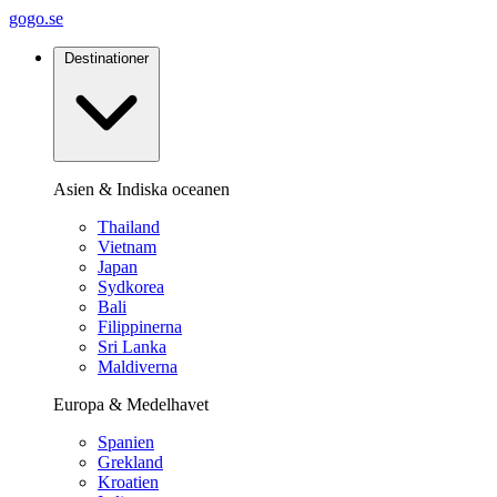
gogo.se
Destinationer
Asien & Indiska oceanen
Thailand
Vietnam
Japan
Sydkorea
Bali
Filippinerna
Sri Lanka
Maldiverna
Europa & Medelhavet
Spanien
Grekland
Kroatien