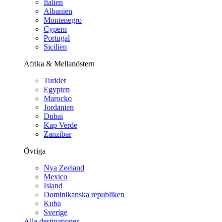
Italien
Albanien
Montenegro
Cypern
Portugal
Sicilien
Afrika & Mellanöstern
Turkiet
Egypten
Marocko
Jordanien
Dubai
Kap Verde
Zanzibar
Övriga
Nya Zeeland
Mexico
Island
Dominikanska republiken
Kuba
Sverige
Alla destinationer