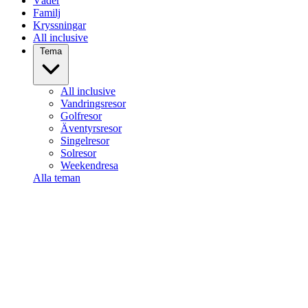
Väder
Familj
Kryssningar
All inclusive
Tema
All inclusive
Vandringsresor
Golfresor
Äventyrsresor
Singelresor
Solresor
Weekendresa
Alla teman