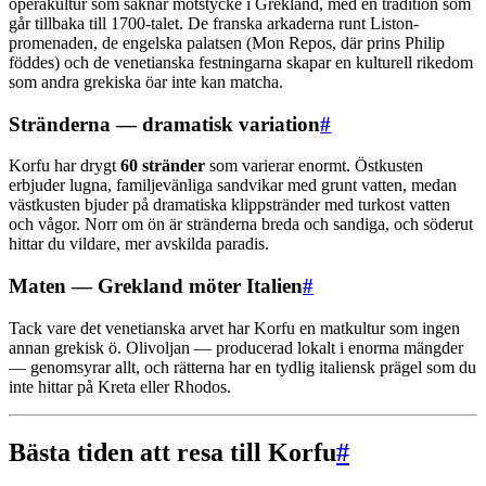
operakultur som saknar motstycke i Grekland, med en tradition som
går tillbaka till 1700-talet. De franska arkaderna runt Liston-
promenaden, de engelska palatsen (Mon Repos, där prins Philip
föddes) och de venetianska festningarna skapar en kulturell rikedom
som andra grekiska öar inte kan matcha.
Stränderna — dramatisk variation
#
Korfu har drygt
60 stränder
som varierar enormt. Östkusten
erbjuder lugna, familjevänliga sandvikar med grunt vatten, medan
västkusten bjuder på dramatiska klippstränder med turkost vatten
och vågor. Norr om ön är stränderna breda och sandiga, och söderut
hittar du vildare, mer avskilda paradis.
Maten — Grekland möter Italien
#
Tack vare det venetianska arvet har Korfu en matkultur som ingen
annan grekisk ö. Olivoljan — producerad lokalt i enorma mängder
— genomsyrar allt, och rätterna har en tydlig italiensk prägel som du
inte hittar på Kreta eller Rhodos.
Bästa tiden att resa till Korfu
#