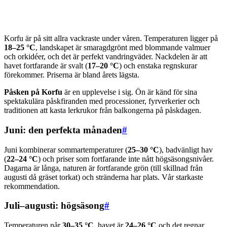
Korfu är på sitt allra vackraste under våren. Temperaturen ligger på
18–25 °C
, landskapet är smaragdgrönt med blommande valmuer
och orkidéer, och det är perfekt vandringväder. Nackdelen är att
havet fortfarande är svalt (
17–20 °C
) och enstaka regnskurar
förekommer. Priserna är bland årets lägsta.
Påsken på Korfu
är en upplevelse i sig. Ön är känd för sina
spektakulära påskfiranden med processioner, fyrverkerier och
traditionen att kasta lerkrukor från balkongerna på påskdagen.
Juni: den perfekta månaden
#
Juni kombinerar sommartemperaturer (
25–30 °C
), badvänligt hav
(
22–24 °C
) och priser som fortfarande inte nått högsäsongsnivåer.
Dagarna är långa, naturen är fortfarande grön (till skillnad från
augusti då gräset torkat) och stränderna har plats. Vår starkaste
rekommendation.
Juli–augusti: högsäsong
#
Temperaturen når
30–35 °C
, havet är
24–26 °C
och det regnar