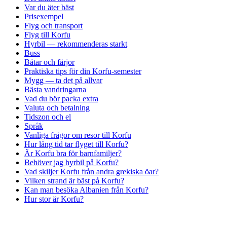
Var du äter bäst
Prisexempel
Flyg och transport
Flyg till Korfu
Hyrbil — rekommenderas starkt
Buss
Båtar och färjor
Praktiska tips för din Korfu-semester
Mygg — ta det på allvar
Bästa vandringarna
Vad du bör packa extra
Valuta och betalning
Tidszon och el
Språk
Vanliga frågor om resor till Korfu
Hur lång tid tar flyget till Korfu?
Är Korfu bra för barnfamiljer?
Behöver jag hyrbil på Korfu?
Vad skiljer Korfu från andra grekiska öar?
Vilken strand är bäst på Korfu?
Kan man besöka Albanien från Korfu?
Hur stor är Korfu?