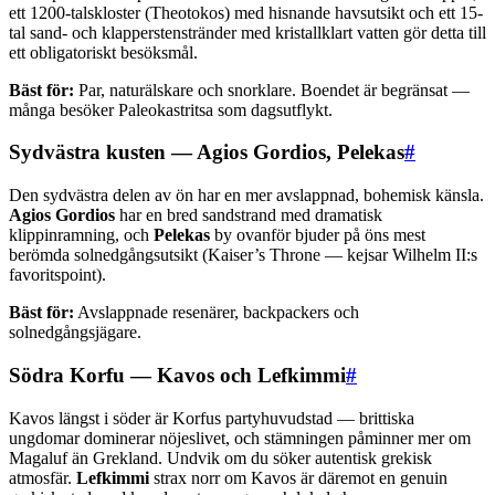
ett 1200-talskloster (Theotokos) med hisnande havsutsikt och ett 15-
tal sand- och klapperstenstränder med kristallklart vatten gör detta till
ett obligatoriskt besöksmål.
Bäst för:
Par, naturälskare och snorklare. Boendet är begränsat —
många besöker Paleokastritsa som dagsutflykt.
Sydvästra kusten — Agios Gordios, Pelekas
#
Den sydvästra delen av ön har en mer avslappnad, bohemisk känsla.
Agios Gordios
har en bred sandstrand med dramatisk
klippinramning, och
Pelekas
by ovanför bjuder på öns mest
berömda solnedgångsutsikt (Kaiser’s Throne — kejsar Wilhelm II:s
favoritspoint).
Bäst för:
Avslappnade resenärer, backpackers och
solnedgångsjägare.
Södra Korfu — Kavos och Lefkimmi
#
Kavos längst i söder är Korfus partyhuvudstad — brittiska
ungdomar dominerar nöjeslivet, och stämningen påminner mer om
Magaluf än Grekland. Undvik om du söker autentisk grekisk
atmosfär.
Lefkimmi
strax norr om Kavos är däremot en genuin