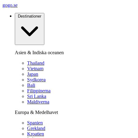
gogo.se
Destinationer
Asien & Indiska oceanen
Thailand
Vietnam
Japan
Sydkorea
Bali
Filippinerna
Sri Lanka
Maldiverna
Europa & Medelhavet
Spanien
Grekland
Kroatien