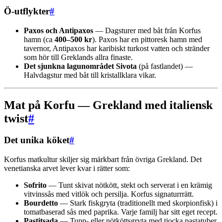
Ö-utflykter
#
Paxos och Antipaxos
— Dagsturer med båt från Korfus
hamn (ca
400–500 kr
). Paxos har en pittoresk hamn med
tavernor, Antipaxos har karibiskt turkost vatten och stränder
som hör till Greklands allra finaste.
Det sjunkna lagunområdet Sivota
(på fastlandet) —
Halvdagstur med båt till kristallklara vikar.
Mat på Korfu — Grekland med italiensk
twist
#
Det unika köket
#
Korfus matkultur skiljer sig märkbart från övriga Grekland. Det
venetianska arvet lever kvar i rätter som:
Sofrito
— Tunt skivat nötkött, stekt och serverat i en krämig
vitvinssås med vitlök och persilja. Korfus signaturrrätt.
Bourdetto
— Stark fiskgryta (traditionellt med skorpionfisk) i
tomatbaserad sås med paprika. Varje familj har sitt eget recept.
Pastitsada
— Tupp- eller nötköttsgryta med tjocka pastatuber