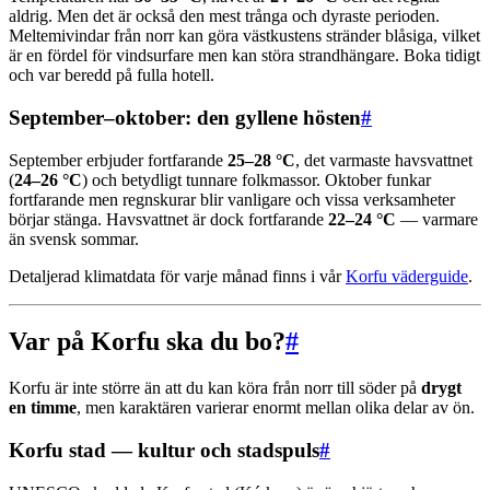
aldrig. Men det är också den mest trånga och dyraste perioden.
Meltemivindar från norr kan göra västkustens stränder blåsiga, vilket
är en fördel för vindsurfare men kan störa strandhängare. Boka tidigt
och var beredd på fulla hotell.
September–oktober: den gyllene hösten
#
September erbjuder fortfarande
25–28 °C
, det varmaste havsvattnet
(
24–26 °C
) och betydligt tunnare folkmassor. Oktober funkar
fortfarande men regnskurar blir vanligare och vissa verksamheter
börjar stänga. Havsvattnet är dock fortfarande
22–24 °C
— varmare
än svensk sommar.
Detaljerad klimatdata för varje månad finns i vår
Korfu väderguide
.
Var på Korfu ska du bo?
#
Korfu är inte större än att du kan köra från norr till söder på
drygt
en timme
, men karaktären varierar enormt mellan olika delar av ön.
Korfu stad — kultur och stadspuls
#