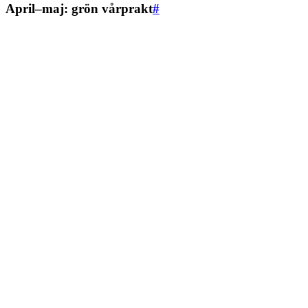
April–maj: grön vårprakt
#