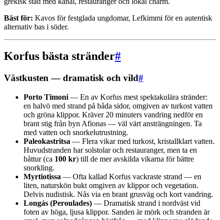
grekisk stad med kanal, restauranger och lokal charm.
Bäst för:
Kavos för festglada ungdomar, Lefkimmi för en autentisk
alternativ bas i söder.
Korfus bästa stränder
#
Västkusten — dramatisk och vild
#
Porto Timoni
— En av Korfus mest spektakulära stränder:
en halvö med strand på båda sidor, omgiven av turkost vatten
och gröna klippor. Kräver 20 minuters vandring nedför en
brant stig från byn Afionas — väl värt ansträngningen. Ta
med vatten och snorkelutrustning.
Paleokastritsa
— Flera vikar med turkost, kristallklart vatten.
Huvudstranden har solstolar och restauranger, men ta en
båttur (ca
100 kr
) till de mer avskilda vikarna för bättre
snorkling.
Myrtiotissa
— Ofta kallad Korfus vackraste strand — en
liten, naturskön bukt omgiven av klippor och vegetation.
Delvis nudistisk. Nås via en brant grusväg och kort vandring.
Longás (Peroulades)
— Dramatisk strand i nordväst vid
foten av höga, ljusa klippor. Sanden är mörk och stranden är