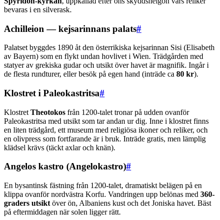
Spyridon-kyrkan
, uppkallad efter öns skyddshelgon vars reliker
bevaras i en silverask.
Achilleion — kejsarinnans palats
#
Palatset byggdes 1890 åt den österrikiska kejsarinnan Sisi (Elisabeth
av Bayern) som en flykt undan hovlivet i Wien. Trädgården med
statyer av grekiska gudar och utsikt över havet är magnifik. Ingår i
de flesta rundturer, eller besök på egen hand (inträde ca
80 kr
).
Klostret i Paleokastritsa
#
Klostret
Theotokos
från 1200-talet tronar på udden ovanför
Paleokastritsa med utsikt som tar andan ur dig. Inne i klostret finns
en liten trädgård, ett museum med religiösa ikoner och reliker, och
en olivpress som fortfarande är i bruk. Inträde gratis, men lämplig
klädsel krävs (täckt axlar och knän).
Angelos kastro (Angelokastro)
#
En bysantinsk fästning från 1200-talet, dramatiskt belägen på en
klippa ovanför nordvästra Korfu. Vandringen upp belönas med
360-
graders utsikt
över ön, Albaniens kust och det Joniska havet. Bäst
på eftermiddagen när solen ligger rätt.