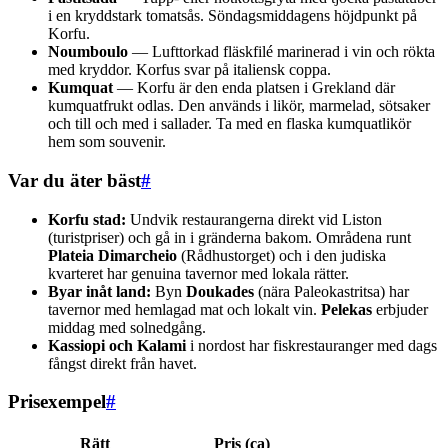
i en kryddstark tomatsås. Söndagsmiddagens höjdpunkt på
Korfu.
Noumboulo
— Lufttorkad fläskfilé marinerad i vin och rökta
med kryddor. Korfus svar på italiensk coppa.
Kumquat
— Korfu är den enda platsen i Grekland där
kumquatfrukt odlas. Den används i likör, marmelad, sötsaker
och till och med i sallader. Ta med en flaska kumquatlikör
hem som souvenir.
Var du äter bäst
#
Korfu stad:
Undvik restaurangerna direkt vid Liston
(turistpriser) och gå in i gränderna bakom. Områdena runt
Plateia Dimarcheio
(Rådhustorget) och i den judiska
kvarteret har genuina tavernor med lokala rätter.
Byar inåt land:
Byn
Doukades
(nära Paleokastritsa) har
tavernor med hemlagad mat och lokalt vin.
Pelekas
erbjuder
middag med solnedgång.
Kassiopi och Kalami
i nordost har fiskrestauranger med dags
fångst direkt från havet.
Prisexempel
#
Rätt
Pris (ca)