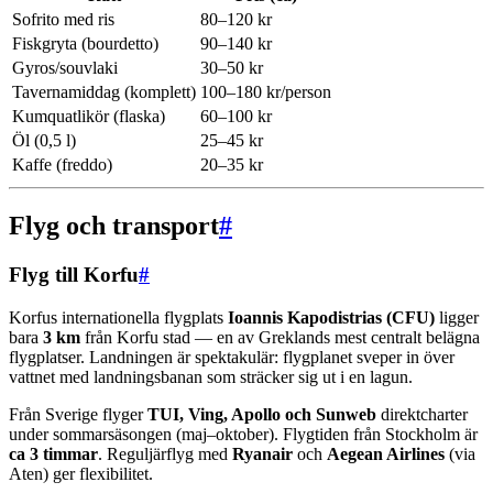
Sofrito med ris
80–120 kr
Fiskgryta (bourdetto)
90–140 kr
Gyros/souvlaki
30–50 kr
Tavernamiddag (komplett)
100–180 kr/person
Kumquatlikör (flaska)
60–100 kr
Öl (0,5 l)
25–45 kr
Kaffe (freddo)
20–35 kr
Flyg och transport
#
Flyg till Korfu
#
Korfus internationella flygplats
Ioannis Kapodistrias (CFU)
ligger
bara
3 km
från Korfu stad — en av Greklands mest centralt belägna
flygplatser. Landningen är spektakulär: flygplanet sveper in över
vattnet med landningsbanan som sträcker sig ut i en lagun.
Från Sverige flyger
TUI, Ving, Apollo och Sunweb
direktcharter
under sommarsäsongen (maj–oktober). Flygtiden från Stockholm är
ca 3 timmar
. Reguljärflyg med
Ryanair
och
Aegean Airlines
(via
Aten) ger flexibilitet.