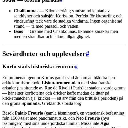
Chalikounas
— Kilometerlång sandstrand kantad av
sanddyner och saltsjön Korission. Perfekt för kitesurfing och
vindsurfing tack vare de stadiga vindarna. Ingen organiserad
strand — ta med parasoll och vatten.
Issos
— Granne med Chalikounas, liknande karaktär men
med en strandbar och lättare tillgänglighet.
Sevärdheter och upplevelser
#
Korfu stads historiska centrum
#
En promenad genom Korfus gamla stad är som att bläddra i en
arkitekturhistoriebok.
Liston-promenaden
med sina franska
arkader (inspirerade av Rue de Rivoli i Paris) är stadens vardagsrum
— här sitter korfioterna och dricker kaffe medan de tittar på
kricketmatchen (ja, kricket — ett arv från den brittiska perioden) på
den gröna
Spianada
, Greklands största torg.
Besök
Palaio Frourio
(gamla fästningen), en venetiansk befästning
från 1500-talet med panoramautsikt, och
Neo Frourio
(nya
fästningen) med sina underjordiska tunnlar. Missa inte
Agia