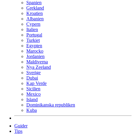
Spanien
Grekland
Kroatien
Albanien
Cypern
Italien
Portugal
Turkiet
Egypten
Marocko
Jordanien
Maldiverna
Nya Zeeland
Sverige
Dubai
Kap Verde
Sicilien
Mexico
Island
Dominikanska republiken
Kuba
Guider
Tips