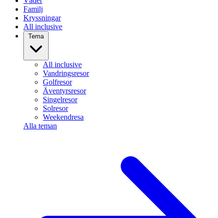
Väder
Familj
Kryssningar
All inclusive
Tema
All inclusive
Vandringsresor
Golfresor
Äventyrsresor
Singelresor
Solresor
Weekendresa
Alla teman