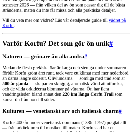
semester 2026 — från vilken del av ön som passar dig till de bästa
stränderna, maten du inte får missa och alla praktiska detaljer.
Vill du veta mer om vädret? Läs vår detaljerade guide till
vädret på
Korfu
.
Varför Korfu? Det som gör ön unik
#
Naturen — grönare än alla andra
#
Medan de flesta grekiska öar är karga och steniga under sommaren
förblir Korfu grönt året runt, tack vare ett klimat med mer nederbörd
än öarna längre söderut. Olivlundarna — somliga med träd som är
500 år gamla
— skapar en skuggig, aromatisk värld att utforska,
och de vilda orkidéerna blommar på vårarna. Ön har flera
vandringsleder, bland annat den
220 km långa Corfu Trail
som
korsar ön från norr till söder.
Kulturen — venetianskt arv och italiensk charm
#
Korfus 400 år under venetiansk dominans (1386–1797) präglat allt
— från arkitekturen till musiken till maten. Korfu stad har en