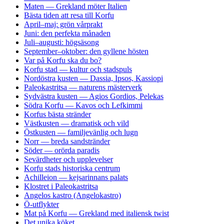
Maten — Grekland möter Italien
Bästa tiden att resa till Korfu
April–maj: grön vårprakt
Juni: den perfekta månaden
Juli–augusti: högsäsong
September–oktober: den gyllene hösten
Var på Korfu ska du bo?
Korfu stad — kultur och stadspuls
Nordöstra kusten — Dassia, Ipsos, Kassiopi
Paleokastritsa — naturens mästerverk
Sydvästra kusten — Agios Gordios, Pelekas
Södra Korfu — Kavos och Lefkimmi
Korfus bästa stränder
Västkusten — dramatisk och vild
Östkusten — familjevänlig och lugn
Norr — breda sandstränder
Söder — orörda paradis
Sevärdheter och upplevelser
Korfu stads historiska centrum
Achilleion — kejsarinnans palats
Klostret i Paleokastritsa
Angelos kastro (Angelokastro)
Ö-utflykter
Mat på Korfu — Grekland med italiensk twist
Det unika köket