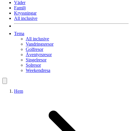
Väder
Familj
Kryssningar
All inclusive
Tema
All inclusive
Vandringsresor
Golfresor
Äventyrsresor
Singelresor
Solresor
Weekendresa
Hem