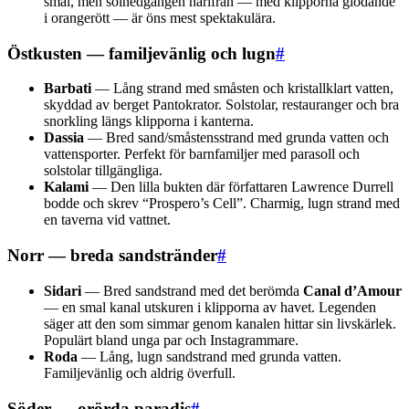
smal, men solnedgången härifrån — med klipporna glödande
i orangerött — är öns mest spektakulära.
Östkusten — familjevänlig och lugn
#
Barbati
— Lång strand med småsten och kristallklart vatten,
skyddad av berget Pantokrator. Solstolar, restauranger och bra
snorkling längs klipporna i kanterna.
Dassia
— Bred sand/småstensstrand med grunda vatten och
vattensporter. Perfekt för barnfamiljer med parasoll och
solstolar tillgängliga.
Kalami
— Den lilla bukten där författaren Lawrence Durrell
bodde och skrev “Prospero’s Cell”. Charmig, lugn strand med
en taverna vid vattnet.
Norr — breda sandstränder
#
Sidari
— Bred sandstrand med det berömda
Canal d’Amour
— en smal kanal utskuren i klipporna av havet. Legenden
säger att den som simmar genom kanalen hittar sin livskärlek.
Populärt bland unga par och Instagrammare.
Roda
— Lång, lugn sandstrand med grunda vatten.
Familjevänlig och aldrig överfull.
Söder — orörda paradis
#