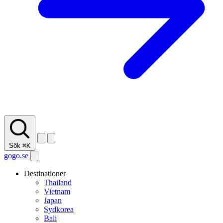
Sök
⌘K
gogo.se
Destinationer
Thailand
Vietnam
Japan
Sydkorea
Bali