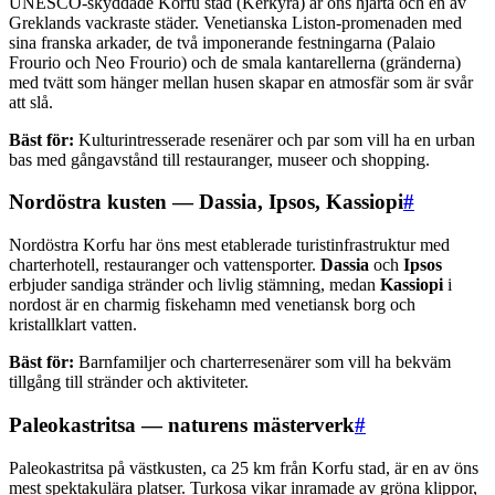
UNESCO-skyddade Korfu stad (Kérkyra) är öns hjärta och en av
Greklands vackraste städer. Venetianska Liston-promenaden med
sina franska arkader, de två imponerande festningarna (Palaio
Frourio och Neo Frourio) och de smala kantarellerna (gränderna)
med tvätt som hänger mellan husen skapar en atmosfär som är svår
att slå.
Bäst för:
Kulturintresserade resenärer och par som vill ha en urban
bas med gångavstånd till restauranger, museer och shopping.
Nordöstra kusten — Dassia, Ipsos, Kassiopi
#
Nordöstra Korfu har öns mest etablerade turistinfrastruktur med
charterhotell, restauranger och vattensporter.
Dassia
och
Ipsos
erbjuder sandiga stränder och livlig stämning, medan
Kassiopi
i
nordost är en charmig fiskehamn med venetiansk borg och
kristallklart vatten.
Bäst för:
Barnfamiljer och charterresenärer som vill ha bekväm
tillgång till stränder och aktiviteter.
Paleokastritsa — naturens mästerverk
#
Paleokastritsa på västkusten, ca 25 km från Korfu stad, är en av öns
mest spektakulära platser. Turkosa vikar inramade av gröna klippor,