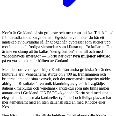
Korfu är Grekland på sitt grönaste och mest romantiska. Till skillnad
från de solbrända, karga öarna i Egeiska havet möter du här ett
landskap av olivlundar så långt ögat når, cypresser som sticker upp
mot himlen och frodiga vinstockar som klättrar uppför kullarna. Det
är inte en slump att ön kallas “den gröna ön” eller till och med
“Medelhavets smaragd” — Korfu har över
fyra miljoner olivträd
på en yta som bara är hälften av Gotland.
Men det som verkligen skiljer Korfu från andra grekiska öar är dess
kulturella arv. Venetianerna styrde ön i 400 år, fransmännen och
britterna lämnade sina avtryck, och det ottomanska imperiet nådde
aldrig hit. Resultatet är en unik blandning av grekisk livsglädje,
italiensk matkultur och venetiansk arkitektur som inte finns någon
annanstans i Grekland. UNESCO-skyddade Korfu stad med sina
eleganta arkader, smala kantareller (gränder) och livliga piazzor har
mer gemensamt med en liten italiensk stad än med Rhodos eller
Kos.
Den här guiden ger dig allt du behöver för att planera din Korfu-