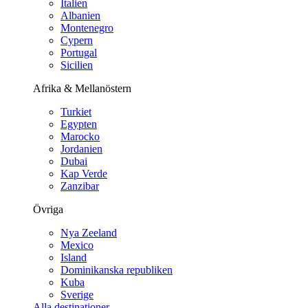
Italien
Albanien
Montenegro
Cypern
Portugal
Sicilien
Afrika & Mellanöstern
Turkiet
Egypten
Marocko
Jordanien
Dubai
Kap Verde
Zanzibar
Övriga
Nya Zeeland
Mexico
Island
Dominikanska republiken
Kuba
Sverige
Alla destinationer