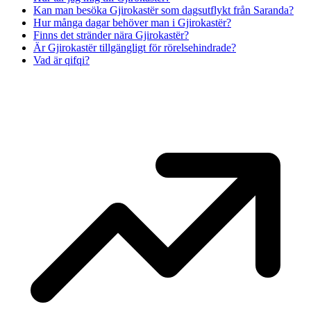
Kan man besöka Gjirokastër som dagsutflykt från Saranda?
Hur många dagar behöver man i Gjirokastër?
Finns det stränder nära Gjirokastër?
Är Gjirokastër tillgängligt för rörelsehindrade?
Vad är qifqi?