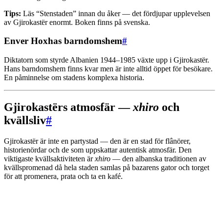
Tips:
Läs “Stenstaden” innan du åker — det fördjupar upplevelsen
av Gjirokastër enormt. Boken finns på svenska.
Enver Hoxhas barndomshem
#
Diktatorn som styrde Albanien 1944–1985 växte upp i Gjirokastër.
Hans barndomshem finns kvar men är inte alltid öppet för besökare.
En påminnelse om stadens komplexa historia.
Gjirokastërs atmosfär —
xhiro
och
kvällsliv
#
Gjirokastër är inte en partystad — den är en stad för flânörer,
historienördar och de som uppskattar autentisk atmosfär. Den
viktigaste kvällsaktiviteten är
xhiro
— den albanska traditionen av
kvällspromenad då hela staden samlas på bazarens gator och torget
för att promenera, prata och ta en kafé.