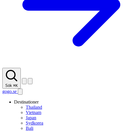
Sök
⌘K
gogo.se
Destinationer
Thailand
Vietnam
Japan
Sydkorea
Bali