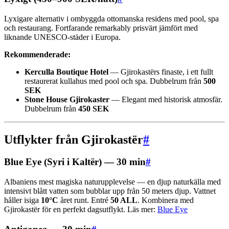
Lyxigare alternativ i ombyggda ottomanska residens med pool, spa
och restaurang. Fortfarande remarkably prisvärt jämfört med
liknande UNESCO-städer i Europa.
Rekommenderade:
Kerculla Boutique Hotel
— Gjirokastërs finaste, i ett fullt
restaurerat kullahus med pool och spa. Dubbelrum från
500
SEK
Stone House Gjirokaster
— Elegant med historisk atmosfär.
Dubbelrum från
450 SEK
Utflykter från Gjirokastër
#
Blue Eye (Syri i Kaltër) — 30 min
#
Albaniens mest magiska naturupplevelse — en djup naturkälla med
intensivt blått vatten som bubblar upp från 50 meters djup. Vattnet
håller isiga
10°C
året runt. Entré
50 ALL
. Kombinera med
Gjirokastër för en perfekt dagsutflykt. Läs mer:
Blue Eye