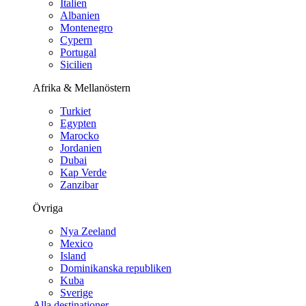
Italien
Albanien
Montenegro
Cypern
Portugal
Sicilien
Afrika & Mellanöstern
Turkiet
Egypten
Marocko
Jordanien
Dubai
Kap Verde
Zanzibar
Övriga
Nya Zeeland
Mexico
Island
Dominikanska republiken
Kuba
Sverige
Alla destinationer