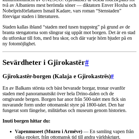
två av Albaniens mest berömda söner — diktatorn Enver Hoxha och
Nobelprisförfattaren Ismail Kadare, vars roman “Stenstaden”
förevigar staden i litteraturen.
Staden kallas ibland “staden med tusen trappsteg” på grund av de
branta stengatorna som slingrar sig uppåt mot borgen. Det är en stad
du utforskar till fots, med bra skor, och där varje hörn bjuder på en
ny fotomöjlighet.
Sevärdheter i Gjirokastër
#
Gjirokastër-borgen (Kalaja e Gjirokastrës)
#
En av Balkans största och bäst bevarade borgar, tronar ovanför
staden med panoramautsikt över hela Drino-dalen och de
omgivande bergen. Borgen har anor från 500-talet men fick sin
nuvarande form under ottomanskt styre på 1800-talet. Den har
fungerat som fängelse, militärbas och museum genom historien.
Inuti borgen hittar du:
Vapenmuseet (Muzeu i Armëve)
— En samling vapen från
olika epoker, från ottomansk tid till andra världskriget.