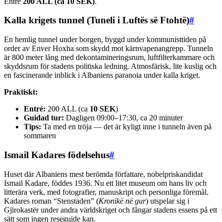
Entré
200 ALL (ca 10 SEK)
.
Kalla krigets tunnel (Tuneli i Luftës së Ftohtë)
#
En hemlig tunnel under borgen, byggd under kommunisttiden på
order av Enver Hoxha som skydd mot kärnvapenangrepp. Tunneln
är 800 meter lång med dekontamineringsrum, luftfilterkammare och
skyddsrum för stadens politiska ledning. Atmosfärisk, lite kuslig och
en fascinerande inblick i Albaniens paranoia under kalla kriget.
Praktiskt:
Entré:
200 ALL (ca
10 SEK
)
Guidad tur:
Dagligen 09:00–17:30, ca 20 minuter
Tips:
Ta med en tröja — det är kyligt inne i tunneln även på
sommaren
Ismail Kadares födelsehus
#
Huset där Albaniens mest berömda författare, nobelpriskandidat
Ismail Kadare, föddes 1936. Nu ett litet museum om hans liv och
litterära verk, med fotografier, manuskript och personliga föremål.
Kadares roman “Stenstaden” (
Kronikë në gur
) utspelar sig i
Gjirokastër under andra världskriget och fångar stadens essens på ett
sätt som ingen reseguide kan.