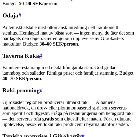
Budget:
50–90 SEK/person
.
Odaja
#
Autentiskt ätställe med ottomansk inredning i ett traditionellt
stenhus. Hemlagad mat av bästa sort — ingen meny, du äter det som
har lagats den dagen. Ger en genuin upplevelse av Gjirokastërs
matkultur. Budget:
30–60 SEK/person
.
Taverna Kuka
#
Familjererestaurang med utsikt från gamla stan. God grillad
lammbog och sallader. Rimliga priser och familjär stämning. Budget:
40–70 SEK/person
.
Raki-provning
#
Gjirokastër-regionen producerar utmärkt raki — Albaniens
nationaldryck, en druv- eller plommonbaserad sprit som serveras
som aperitif och digestif. Fråga på restaurangerna om hemgjord raki
— den serveras ofta
gratis
som digestif efter maten. För en djupare
upplevelse, besök en lokal raki-producent i byarna utanför staden.
Typiska matpriser i Gjirokastër
#