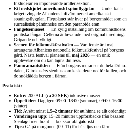
Inkluderar en imponerande artillerisektion.
Ett nedskjutet amerikanskt spionflygplan
— Under kalla
kriget tvingade Albaniens luftvärn ner ett amerikanskt
spaningsflygplan. Flygplanet står kvar på borgområdet som en
surrealistisk påminnelse om den paranoida eran.
Fängelsemuseet
— En kylig utställning om kommunisttidens
politiska fångar. Cellerna är bevarade med original inredning.
Gripande och viktigt.
Scenen för folkmusikfestivalen
— Vart femte år i maj
arrangeras Albaniens nationella folkmusikfestival på borgens
gård. Nästa festival planeras till
maj 2026
— en unik
upplevelse om du kan tajma din resa.
Panoramautsikten
— Från borgens murar ser du hela Drino-
dalen, Gjirokastërs stenhus som kaskaderar nedför kullen, och
de snöklädda bergen i fjärran.
Praktiskt:
Entré:
200 ALL (ca
20 SEK
) inklusive museer
Öppettider:
Dagligen 09:00–18:00 (sommar), 09:00–16:00
(vinter)
Tid:
Avsätt minst
1,5–2 timmar
för att hinna se allt ordentligt
Vandringen upp:
15–20 minuter uppförsbacke från bazaren.
Stenlagd men brant — bra skor obligatoriskt
Tips:
Gå på morgonen (09–11) för bäst ljus och färre