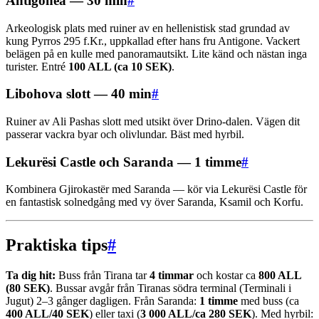
Antigonea — 30 min
#
Arkeologisk plats med ruiner av en hellenistisk stad grundad av
kung Pyrros 295 f.Kr., uppkallad efter hans fru Antigone. Vackert
belägen på en kulle med panoramautsikt. Lite känd och nästan inga
turister. Entré
100 ALL (ca 10 SEK)
.
Libohova slott — 40 min
#
Ruiner av Ali Pashas slott med utsikt över Drino-dalen. Vägen dit
passerar vackra byar och olivlundar. Bäst med hyrbil.
Lekurësi Castle och Saranda — 1 timme
#
Kombinera Gjirokastër med Saranda — kör via Lekurësi Castle för
en fantastisk solnedgång med vy över Saranda, Ksamil och Korfu.
Praktiska tips
#
Ta dig hit:
Buss från Tirana tar
4 timmar
och kostar ca
800 ALL
(80 SEK)
. Bussar avgår från Tiranas södra terminal (Terminali i
Jugut) 2–3 gånger dagligen. Från Saranda:
1 timme
med buss (ca
400 ALL/40 SEK
) eller taxi (
3 000 ALL/ca 280 SEK
). Med hyrbil: