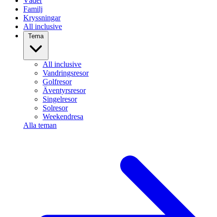
Väder
Familj
Kryssningar
All inclusive
Tema
All inclusive
Vandringsresor
Golfresor
Äventyrsresor
Singelresor
Solresor
Weekendresa
Alla teman