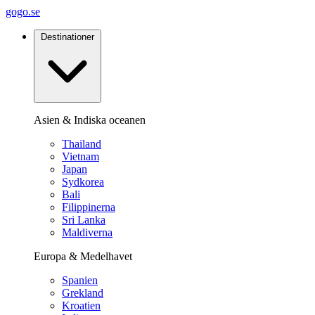
gogo.se
Destinationer
Asien & Indiska oceanen
Thailand
Vietnam
Japan
Sydkorea
Bali
Filippinerna
Sri Lanka
Maldiverna
Europa & Medelhavet
Spanien
Grekland
Kroatien