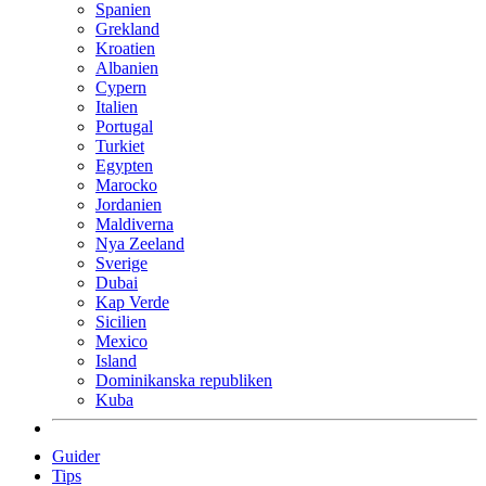
Spanien
Grekland
Kroatien
Albanien
Cypern
Italien
Portugal
Turkiet
Egypten
Marocko
Jordanien
Maldiverna
Nya Zeeland
Sverige
Dubai
Kap Verde
Sicilien
Mexico
Island
Dominikanska republiken
Kuba
Guider
Tips