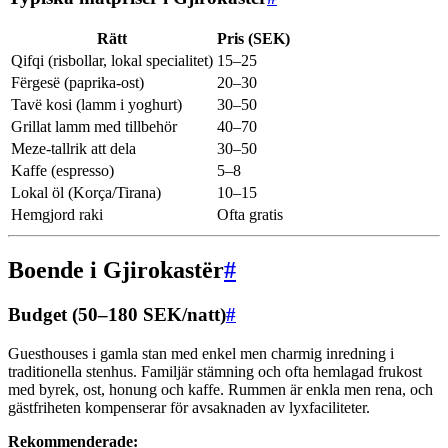
Rätt
Pris (SEK)
Qifqi (risbollar, lokal specialitet)
15–25
Fërgesë (paprika-ost)
20–30
Tavë kosi (lamm i yoghurt)
30–50
Grillat lamm med tillbehör
40–70
Meze-tallrik att dela
30–50
Kaffe (espresso)
5–8
Lokal öl (Korça/Tirana)
10–15
Hemgjord raki
Ofta gratis
Boende i Gjirokastër
#
Budget (50–180 SEK/natt)
#
Guesthouses i gamla stan med enkel men charmig inredning i
traditionella stenhus. Familjär stämning och ofta hemlagad frukost
med byrek, ost, honung och kaffe. Rummen är enkla men rena, och
gästfriheten kompenserar för avsaknaden av lyxfaciliteter.
Rekommenderade: