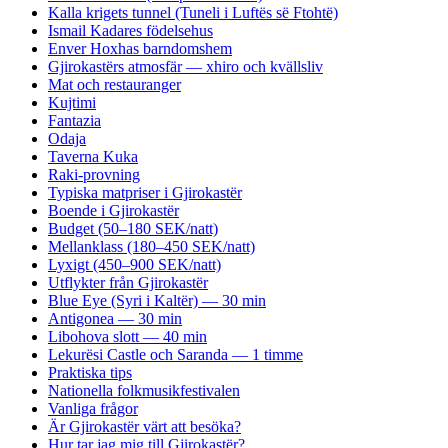
Kalla krigets tunnel (Tuneli i Luftës së Ftohtë)
Ismail Kadares födelsehus
Enver Hoxhas barndomshem
Gjirokastërs atmosfär — xhiro och kvällsliv
Mat och restauranger
Kujtimi
Fantazia
Odaja
Taverna Kuka
Raki-provning
Typiska matpriser i Gjirokastër
Boende i Gjirokastër
Budget (50–180 SEK/natt)
Mellanklass (180–450 SEK/natt)
Lyxigt (450–900 SEK/natt)
Utflykter från Gjirokastër
Blue Eye (Syri i Kaltër) — 30 min
Antigonea — 30 min
Libohova slott — 40 min
Lekurësi Castle och Saranda — 1 timme
Praktiska tips
Nationella folkmusikfestivalen
Vanliga frågor
Är Gjirokastër värt att besöka?
Hur tar jag mig till Gjirokastër?