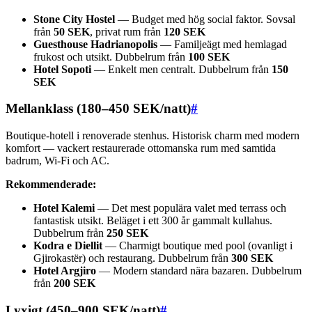
Stone City Hostel
— Budget med hög social faktor. Sovsal
från
50 SEK
, privat rum från
120 SEK
Guesthouse Hadrianopolis
— Familjeägt med hemlagad
frukost och utsikt. Dubbelrum från
100 SEK
Hotel Sopoti
— Enkelt men centralt. Dubbelrum från
150
SEK
Mellanklass (180–450 SEK/natt)
#
Boutique-hotell i renoverade stenhus. Historisk charm med modern
komfort — vackert restaurerade ottomanska rum med samtida
badrum, Wi-Fi och AC.
Rekommenderade:
Hotel Kalemi
— Det mest populära valet med terrass och
fantastisk utsikt. Beläget i ett 300 år gammalt kullahus.
Dubbelrum från
250 SEK
Kodra e Diellit
— Charmigt boutique med pool (ovanligt i
Gjirokastër) och restaurang. Dubbelrum från
300 SEK
Hotel Argjiro
— Modern standard nära bazaren. Dubbelrum
från
200 SEK
Lyxigt (450–900 SEK/natt)
#