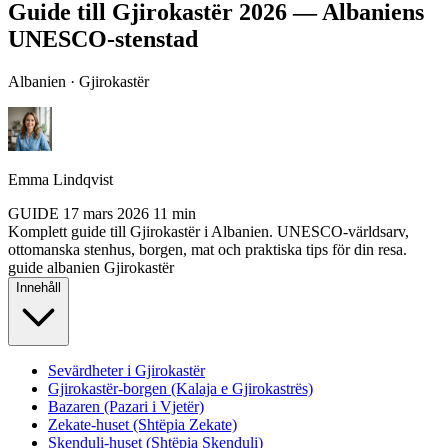
Guide till Gjirokastër 2026 — Albaniens
UNESCO-stenstad
Albanien · Gjirokastër
Emma Lindqvist
GUIDE
17 mars 2026
11 min
Komplett guide till Gjirokastër i Albanien. UNESCO-världsarv,
ottomanska stenhus, borgen, mat och praktiska tips för din resa.
guide
albanien
Gjirokastër
Innehåll
Sevärdheter i Gjirokastër
Gjirokastër-borgen (Kalaja e Gjirokastrës)
Bazaren (Pazari i Vjetër)
Zekate-huset (Shtëpia Zekate)
Skenduli-huset (Shtëpia Skenduli)