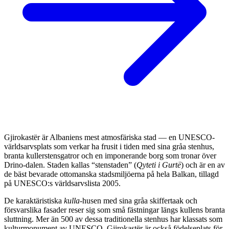
Gjirokastër är Albaniens mest atmosfäriska stad — en UNESCO-
världsarvsplats som verkar ha frusit i tiden med sina gråa stenhus,
branta kullerstensgatror och en imponerande borg som tronar över
Drino-dalen. Staden kallas “stenstaden” (
Qyteti i Gurtë
) och är en av
de bäst bevarade ottomanska stadsmiljöerna på hela Balkan, tillagd
på UNESCO:s världsarvslista 2005.
De karaktäristiska
kulla
-husen med sina gråa skiffertaak och
försvarslika fasader reser sig som små fästningar längs kullens branta
sluttning. Mer än 500 av dessa traditionella stenhus har klassats som
kulturmonument av UNESCO. Gjirokastër är också födelseplats för