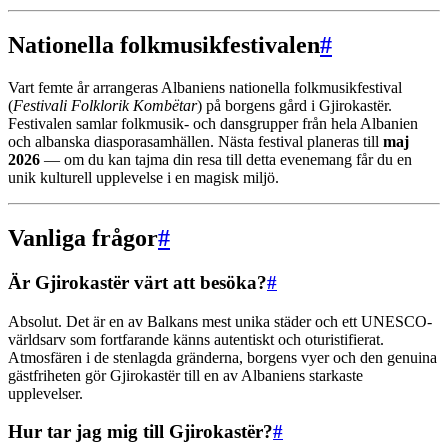
Nationella folkmusikfestivalen
#
Vart femte år arrangeras Albaniens nationella folkmusikfestival
(
Festivali Folklorik Kombëtar
) på borgens gård i Gjirokastër.
Festivalen samlar folkmusik- och dansgrupper från hela Albanien
och albanska diasporasamhällen. Nästa festival planeras till
maj
2026
— om du kan tajma din resa till detta evenemang får du en
unik kulturell upplevelse i en magisk miljö.
Vanliga frågor
#
Är Gjirokastër värt att besöka?
#
Absolut. Det är en av Balkans mest unika städer och ett UNESCO-
världsarv som fortfarande känns autentiskt och oturistifierat.
Atmosfären i de stenlagda gränderna, borgens vyer och den genuina
gästfriheten gör Gjirokastër till en av Albaniens starkaste
upplevelser.
Hur tar jag mig till Gjirokastër?
#