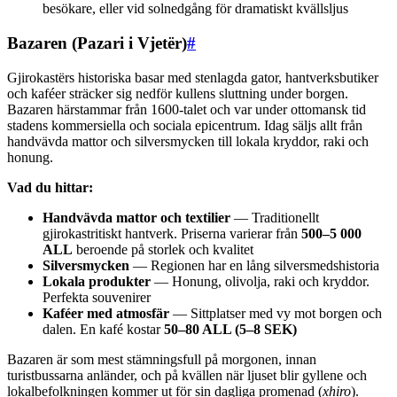
besökare, eller vid solnedgång för dramatiskt kvällsljus
Bazaren (Pazari i Vjetër)
#
Gjirokastërs historiska basar med stenlagda gator, hantverksbutiker
och kaféer sträcker sig nedför kullens sluttning under borgen.
Bazaren härstammar från 1600-talet och var under ottomansk tid
stadens kommersiella och sociala epicentrum. Idag säljs allt från
handvävda mattor och silversmycken till lokala kryddor, raki och
honung.
Vad du hittar:
Handvävda mattor och textilier
— Traditionellt
gjirokastritiskt hantverk. Priserna varierar från
500–5 000
ALL
beroende på storlek och kvalitet
Silversmycken
— Regionen har en lång silversmedshistoria
Lokala produkter
— Honung, olivolja, raki och kryddor.
Perfekta souvenirer
Kaféer med atmosfär
— Sittplatser med vy mot borgen och
dalen. En kafé kostar
50–80 ALL (5–8 SEK)
Bazaren är som mest stämningsfull på morgonen, innan
turistbussarna anländer, och på kvällen när ljuset blir gyllene och
lokalbefolkningen kommer ut för sin dagliga promenad (
xhiro
).