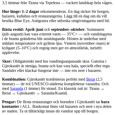
3,5 timmar från Tirana via Tepelena — vackert landskap hela vägen.
Hur länge:
1–2 dagar
rekommenderas. En dag räcker för borgen,
bazaren, kullahus och restaurangerna. Lägg till en dag om du vill
besöka Blue Eye, Antigonea eller utforska omgivningarna med bil.
Bästa restid:
April–juni
och
september–oktober
. Sommaren
(juli–augusti) kan vara extremt varm — 35°C+ — och vandringarna
i de branta gränderna blir ansträngande. Hösten är underbar med
mildare temperaturer och gyllene ljus. Vintern (november–mars) är
kyligare (5–10°C) och regnig men ger en atmosfärisk, turistfri
upplevelse.
Skor:
Obligatoriskt med bra vandringsanpassade skor. Gatorna i
Gjirokastër är steniga, branta och kan vara hala, speciellt efter regn.
Sandaler eller klackar fungerar inte — inte ens nere i bazaren.
Kombination:
Gjirokastër kombineras perfekt med
Berat
(2,5
timmar) — de två UNESCO-städerna kompletterar varandra. Och
med
Saranda
(1 timme) för strand. En klassisk rutt är: Tirana →
Berat → Gjirokastër → Saranda/Ksamil.
Pengar:
De flesta restauranger och boenden i Gjirokastër tar
bara
kontanter
i ALL. Bankomat finns vid bazaren och nere i nya delen
av staden. Ta ut tillräckligt innan du vandrar upp till borgen.