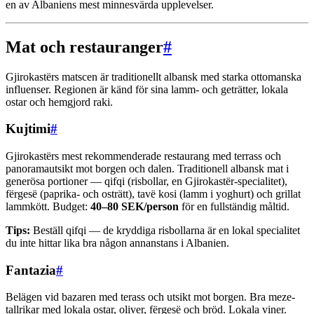
en av Albaniens mest minnesvärda upplevelser.
Mat och restauranger
#
Gjirokastërs matscen är traditionellt albansk med starka ottomanska
influenser. Regionen är känd för sina lamm- och geträtter, lokala
ostar och hemgjord raki.
Kujtimi
#
Gjirokastërs mest rekommenderade restaurang med terrass och
panoramautsikt mot borgen och dalen. Traditionell albansk mat i
generösa portioner — qifqi (risbollar, en Gjirokastër-specialitet),
fërgesë (paprika- och osträtt), tavë kosi (lamm i yoghurt) och grillat
lammkött. Budget:
40–80 SEK/person
för en fullständig måltid.
Tips:
Beställ qifqi — de kryddiga risbollarna är en lokal specialitet
du inte hittar lika bra någon annanstans i Albanien.
Fantazia
#
Belägen vid bazaren med terass och utsikt mot borgen. Bra meze-
tallrikar med lokala ostar, oliver, fërgesë och bröd. Lokala viner.