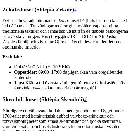
Zekate-huset (Shtëpia Zekate)
#
Det bäst bevarade ottomanska
kulla
-huset i Gjirokastër och kanske i
hela Albanien. Tre våningar med originalmöbler, vapensamling,
traditionella textilier och fantastisk utsikt från de dubbla balkongerna
på översta våningen. Huset byggdes 1811–1812 för Ali Pasha
Zekates familj och visar hur Gjirokastërs elit levde under det sena
ottomanska imperiet.
Praktiskt:
Entré:
200 ALL (ca
10 SEK
)
Öppettider:
09:00–17:00 dagligen (kan vara oregelbundet
vintertid)
Tips:
Klättra till översta våningen för en av Gjirokastërs bästa
fotovinklar — utsikten mot dalen är magnifik
Skenduli-huset (Shtëpia Skenduli)
#
Ytterligare ett välbevarat kullahus med guidade turer. Byggt under
1700-talet med karaktäristisk dubbel valvbåge-arkitektur och
försvarsmöjligheter som smala skottfönster och tjocka stenmurar.
Guiden berättar om husets historia och den ottomanska livsstilen.