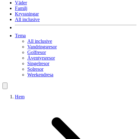
Väder
Familj
Kryssningar
All inclusive
Tema
All inclusive
Vandringsresor
Golfresor
Äventyrsresor
Singelresor
Solresor
Weekendresa
Hem